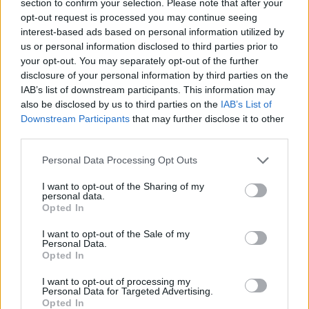
section to confirm your selection. Please note that after your
Európa legnagyobb biztonsági
opt-out request is processed you may continue seeing
ágazati eseménye, az Adria
interest-based ads based on personal information utilized by
Security Summit 2024
us or personal information disclosed to third parties prior to
Szarajevóban
your opt-out. You may separately opt-out of the further
ADRIA Security Summit 2024
| 2024.10.09 16:15
disclosure of your personal information by third parties on the
IAB’s list of downstream participants. This information may
Megjelent a szeptemberi
also be disclosed by us to third parties on the
IAB’s List of
ComputerTrends és a
Downstream Participants
that may further disclose it to other
SecureTrends Lapozó
third parties.
CT Print
| 2024.09.17 21:37
Please note that this website/app uses one or more Google
Personal Data Processing Opt Outs
One month left until Adria
services and may gather and store information including but
Security Summit 2024 – Register
not limited to your visit or usage behaviour. You may click to
I want to opt-out of the Sharing of my
personal data.
for free
grant or deny consent to Google and its third-party tags to
Opted In
use your data for below specified purposes in below Google
ADRIA Security Summit 2024
| 2024.09.15 12:03
consent section.
I want to opt-out of the Sale of my
Personal Data.
Lenovo - Security Made Future
Opted In
Ready
ADRIA Security Summit 2024
| 2024.09.15 01:22
I want to opt-out of processing my
Personal Data for Targeted Advertising.
Opted In
Egy hónap, és itt az Adria Security