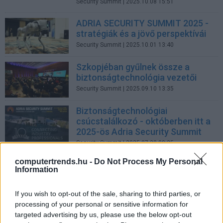
Security Summit
| 2025.10.08 15:51
ADRIA SECURITY SUMMIT 2025 -
stratégiák és a jövő perspektívái
Security Summit
| 2025.10.01 13:40
Szkopjéban gyűlnek össze a
biztonságtechnológia vezetői
Security Summit
| 2025.09.10 13:35
Biztonságtechnológiai
csúcstalálkozó - októberben itt a
2025-ös Adria Security Summit
Security Summit
| 2025.07.30 09:35
computertrends.hu -
Do Not Process My Personal
Biztonsági innovációk és üzleti
Information
lehetőségek - Lezárult az ADRIA
SECURITY SUMMIT 2024
If you wish to opt-out of the sale, sharing to third parties, or
ADRIA Security Summit 2024
| 2024.10.10 19:23
processing of your personal or sensitive information for
targeted advertising by us, please use the below opt-out
Hivatalosan is megnyílt Délkelet-