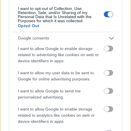
Summit 2024 - most ingyenes
I want to opt-out of Collection, Use,
regisztrációval!
Retention, Sale, and/or Sharing of my
Personal Data that Is Unrelated with the
Biztonság
| 2024.09.13 07:51
Purposes for which it was collected.
Opted Out
The Largest Security Industry
Event in Southeast Europe
Google consents
ADRIA Security Summit 2024
| 2024.08.30 10:57
I want to allow Google to enable storage
related to advertising like cookies on web or
Itt van Délkelet-Európa
device identifiers in apps.
legnagyobb biztonsági ipari
rendezvénye
I want to allow my user data to be sent to
ADRIA Security Summit 2024
| 2024.08.30 08:47
Google for online advertising purposes.
LEGFRISSEBB PCW
I want to allow Google to send me
personalized advertising.
I want to allow Google to enable storage
related to analytics like cookies on web or
device identifiers in apps.