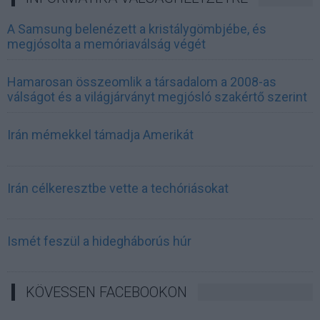
A Samsung belenézett a kristálygömbjébe, és
megjósolta a memóriaválság végét
Hamarosan összeomlik a társadalom a 2008-as
válságot és a világjárványt megjósló szakértő szerint
Irán mémekkel támadja Amerikát
Irán célkeresztbe vette a techóriásokat
Ismét feszül a hidegháborús húr
KÖVESSEN FACEBOOKON