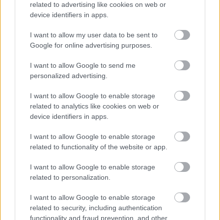
related to advertising like cookies on web or
device identifiers in apps.
I want to allow my user data to be sent to
Google for online advertising purposes.
CÉGINFÓ HÍREK
I want to allow Google to send me
personalized advertising.
Időzavaroktól védi a villamos alállomásokat ez a
megoldás
I want to allow Google to enable storage
related to analytics like cookies on web or
device identifiers in apps.
Siemens - Lendületben a 2030-as célok felé
I want to allow Google to enable storage
related to functionality of the website or app.
Beépített AI-ügynökök a kézzelfogható üzleti
eredmények szolgálatában
I want to allow Google to enable storage
related to personalization.
Digitalizálják a Pergamon-oltárt
I want to allow Google to enable storage
related to security, including authentication
functionality and fraud prevention, and other