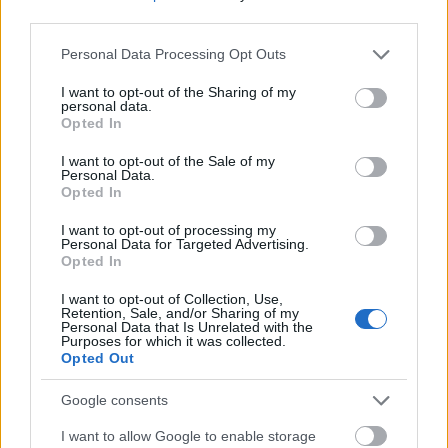
third parties.
Please note that this website/app uses one or more Google
Personal Data Processing Opt Outs
services and may gather and store information including but
not limited to your visit or usage behaviour. You may click to
I want to opt-out of the Sharing of my
personal data.
grant or deny consent to Google and its third-party tags to
Opted In
use your data for below specified purposes in below Google
consent section.
I want to opt-out of the Sale of my
Personal Data.
Opted In
I want to opt-out of processing my
Personal Data for Targeted Advertising.
Opted In
I want to opt-out of Collection, Use,
Retention, Sale, and/or Sharing of my
Personal Data that Is Unrelated with the
Purposes for which it was collected.
Opted Out
Google consents
I want to allow Google to enable storage