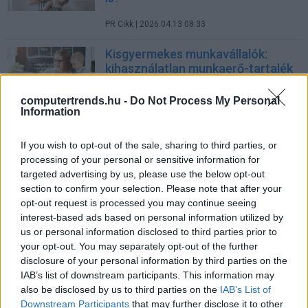
PR Cikk
| 2026.04.13 08:33
Kisgyermekes munkavállalók:
kihasználatlan munkaerő-tartalék
vagy a jövő egyik kulcsa?
computertrends.hu -
Do Not Process My Personal
PR Cikk
| 2026.03.02 12:05
Information
Rugalmasabb jövő a családoknak,
If you wish to opt-out of the sale, sharing to third parties, or
új korszak a szövetkezeteknél
processing of your personal or sensitive information for
targeted advertising by us, please use the below opt-out
pcwplus.hu
| 2026.02.11 13:08
section to confirm your selection. Please note that after your
opt-out request is processed you may continue seeing
Kisgyermekes szülők a munka
interest-based ads based on personal information utilized by
világában
us or personal information disclosed to third parties prior to
Karrier
| 2019.12.02 11:29
your opt-out. You may separately opt-out of the further
disclosure of your personal information by third parties on the
LEGFRISSEBB PCW
IAB’s list of downstream participants. This information may
also be disclosed by us to third parties on the
IAB’s List of
Downstream Participants
that may further disclose it to other