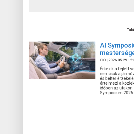
Talá
AI Symposi
mesterséges
CIO
| 2026.05.29 12:
Érkezik a fejlet
nemcsak a járműve
és beltér érzékelé
értelmezi a közle
időben az utakon.
Symposium 2026 k