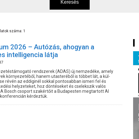
Keresés
latok száma: 1
um 2026 – Autózás, ahogyan a
 intelligencia látja
37
t vezetéstámogató rendszerek (ADAS) új nemzedéke, amely
k környezetéből, hanem utasteréből is többet lát, a kül-
se révén az eddiginél sokkal pontosabban ismeri fel és
kedési helyzeteket, hoz döntéseket és cselekszik valós
 A Bosch csoport szakértőit a Budapesten megtartott AI
onferencián kérdeztük.