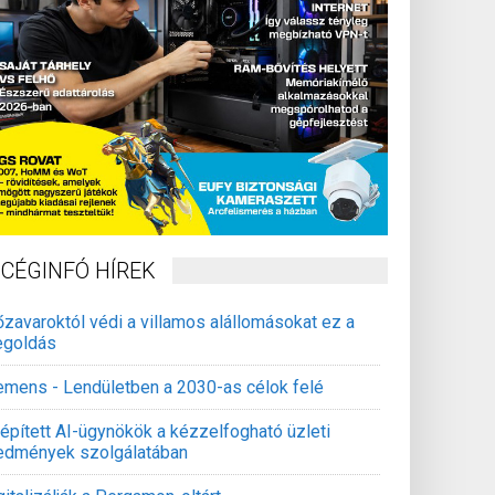
CÉGINFÓ HÍREK
őzavaroktól védi a villamos alállomásokat ez a
goldás
emens - Lendületben a 2030-as célok felé
épített AI-ügynökök a kézzelfogható üzleti
edmények szolgálatában