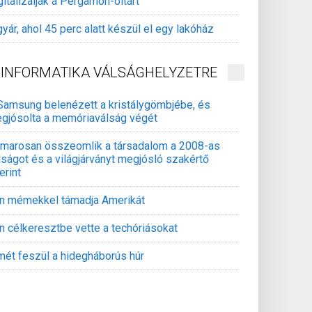
gitalizálják a Pergamon-oltárt
gyár, ahol 45 perc alatt készül el egy lakóház
INFORMATIKA VÁLSÁGHELYZETRE
Samsung belenézett a kristálygömbjébe, és
gjósolta a memóriaválság végét
marosan összeomlik a társadalom a 2008-as
lságot és a világjárványt megjósló szakértő
erint
án mémekkel támadja Amerikát
án célkeresztbe vette a techóriásokat
mét feszül a hidegháborús húr