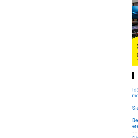
Id
me
Si
Be
er