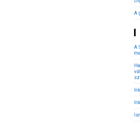
Di
A 
A 
me
Ha
vá
sz
Ir
Ir
Is