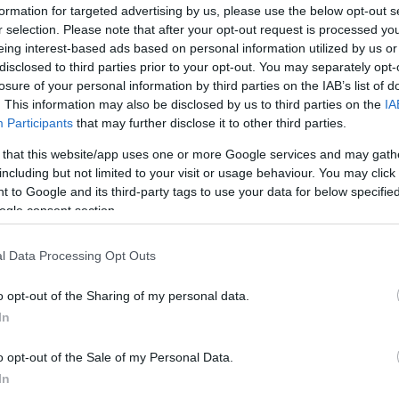
formation for targeted advertising by us, please use the below opt-out s
 vírusos sms-ekről: Török Szilárd
r selection. Please note that after your opt-out request is processed y
.31 07:59
eing interest-based ads based on personal information utilized by us or
uterworld.hu is részletesen beszámolt, a
disclosed to third parties prior to your opt-out. You may separately opt-
 Szakszolgálat Nemzeti Kibervédelmi Intézete (NBSZ NKI)
losure of your personal information by third parties on the IAB’s list of
i a múlt héten a csomagküldő szolgáltatók nevében küldött,
. This information may also be disclosed by us to third parties on the
IA
t tartalmazó sms-ek ügyében.
Participants
that may further disclose it to other third parties.
 vírusos sms-ekről: Keleti Arthur
 that this website/app uses one or more Google services and may gath
including but not limited to your visit or usage behaviour. You may click 
.30 18:08
 to Google and its third-party tags to use your data for below specifi
uterworld.hu is részletesen beszámolt, a
ogle consent section.
 Szakszolgálat Nemzeti Kibervédelmi Intézete (NBSZ NKI)
i a múlt héten a csomagküldő szolgáltatók nevében küldött,
t tartalmazó sms-ek ügyében.
l Data Processing Opt Outs
Id
me
ilezők veszélyben
o opt-out of the Sharing of my personal data.
.18 09:48
Si
In
ban több bejelentés érkezett a Nemzetbiztonsági
Be
zeti Kibervédelmi Intézetéhez (NBSZ NKI), miszerint
o opt-out of the Sale of my Personal Data.
próbálnak meg pénzt szerezni az áldozatoktól.
er
In