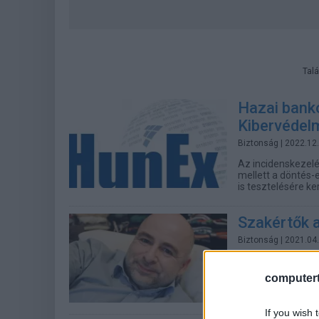
Talá
Hazai banko
Kibervédelm
Biztonság
| 2022.12
Az incidenskezelé
mellett a döntés-
is tesztelésére ker
Szakértők 
Biztonság
| 2021.04
Mint arról a comp
Nemzetbiztonsági
computert
riasztást adott k
káros hivatkozás
If you wish 