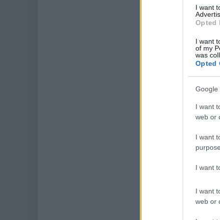
I want 
Advertis
Opted 
I want t
of my P
was col
Opted 
Google 
I want t
web or d
I want t
purpose
I want 
I want t
web or d