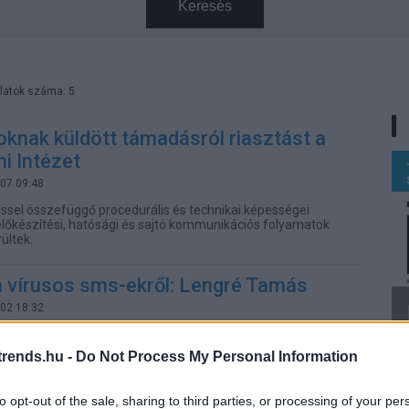
Keresés
latok száma: 5
knak küldött támadásról riasztást a
i Intézet
.07 09:48
ssel összefüggő procedurális és technikai képességei
előkészítési, hatósági és sajtó kommunikációs folyamatok
ültek.
a vírusos sms-ekről: Lengré Tamás
.02 18:32
uterworld.hu is részletesen beszámolt, a
 Szakszolgálat Nemzeti Kibervédelmi Intézete (NBSZ NKI)
rends.hu -
Do Not Process My Personal Information
i a múlt héten a csomagküldő szolgáltatók nevében küldött,
t tartalmazó sms-ek ügyében.
to opt-out of the sale, sharing to third parties, or processing of your per