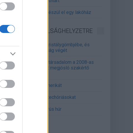
gitalizálják a Pergamon-oltárt
gyár, ahol 45 perc alatt készül el egy lakóház
INFORMATIKA VÁLSÁGHELYZETRE
Samsung belenézett a kristálygömbjébe, és
gjósolta a memóriaválság végét
marosan összeomlik a társadalom a 2008-as
lságot és a világjárványt megjósló szakértő
erint
án mémekkel támadja Amerikát
án célkeresztbe vette a techóriásokat
mét feszül a hidegháborús húr