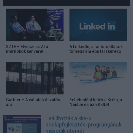
SZTE – Elveszi az AI a
A LinkedIn, a fantomállások
mérnökök kenyerét...
tömegsírja épp társkereső
alkalmazássá válik
Gartner – A vállalati AI valós
Feljelentést tettek a Kréta, a
ára
Neptun és az EKEIDR
rendszer beszerzései miatt
Leállították a kkv-k
honlapfejlesztési programjának
második ütemét