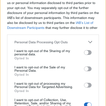
Security Summit
| 2026.07.06 15:10
us or personal information disclosed to third parties prior to
your opt-out. You may separately opt-out of the further
Megkezdődött a regisztráció az
disclosure of your personal information by third parties on the
első bolgár biztonságtechnikai
IAB’s list of downstream participants. This information may
csúcstalálkozóra
also be disclosed by us to third parties on the
IAB’s List of
Security Summit
| 2026.07.06 12:13
Downstream Participants
that may further disclose it to other
third parties.
Rosszul számoltak a cégek?
Meglepő eredmény született a
Please note that this website/app uses one or more Google
Personal Data Processing Opt Outs
mesterséges intelligenciáról
services and may gather and store information including but
not limited to your visit or usage behaviour. You may click to
I want to opt-out of the Sharing of my
Üzlet
| 2026.07.06 09:50
personal data.
grant or deny consent to Google and its third-party tags to
Opted In
use your data for below specified purposes in below Google
Az AI-infrastruktúra gyors
consent section.
bővülése brutál terhelést tol a
I want to opt-out of the Sale of my
Personal Data.
létfontosságú erőforrásainkra
Opted In
Üzlet
| 2026.07.05 12:24
I want to opt-out of processing my
Japán 10 millió robottal száll be a
Personal Data for Targeted Advertising.
Opted In
globális AI-versenybe
Technológia
| 2026.07.04 09:27
I want to opt-out of Collection, Use,
Retention, Sale, and/or Sharing of my