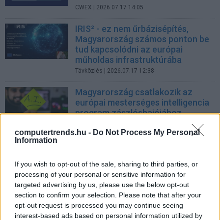
CWEX
| 2026.07.17 14:05
IRIS² - ez nem űrbázisépítés,
Magyarország számos ponton be
tud kapcsolódni az európai
műholdas infrastruktúrába
Távközlés
| 2026.07.17 12:38
Magyarország csatlakozik az
európai mesterséges intelligencia
program zászlóshajójához
Technológia
| 2026.07.17 10:35
computertrends.hu -
Do Not Process My Personal
Information
Ingyenes AI-képzési program
indul magyar fejlesztőknek
If you wish to opt-out of the sale, sharing to third parties, or
CWEX
| 2026.07.13 12:12
processing of your personal or sensitive information for
targeted advertising by us, please use the below opt-out
ADRIA SECURITY SUMMIT 2026:
section to confirm your selection. Please note that after your
itt vannak az ingyenes jegyek, ne
opt-out request is processed you may continue seeing
késsen le!
interest-based ads based on personal information utilized by