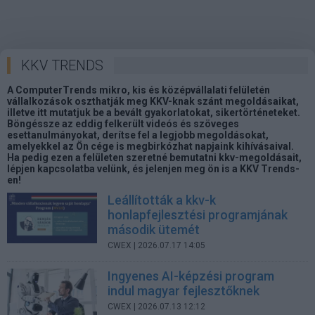
KKV TRENDS
A ComputerTrends mikro, kis és középvállalati felületén
vállalkozások oszthatják meg KKV-knak szánt megoldásaikat,
illetve itt mutatjuk be a bevált gyakorlatokat, sikertörténeteket.
Böngéssze az eddig felkerült videós és szöveges
esettanulmányokat, derítse fel a legjobb megoldásokat,
amelyekkel az Ön cége is megbirkózhat napjaink kihívásaival.
Ha pedig ezen a felületen szeretné bemutatni kkv-megoldásait,
lépjen kapcsolatba velünk, és jelenjen meg ön is a KKV Trends-
en!
Leállították a kkv-k
honlapfejlesztési programjának
második ütemét
CWEX
| 2026.07.17 14:05
Ingyenes AI-képzési program
indul magyar fejlesztőknek
CWEX
| 2026.07.13 12:12