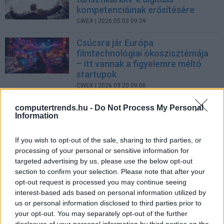
kompetenciáinak erősítésére
CWEX
| 2026.05.03 09:39
Csúcsra jár Európa
filmtechnológiai ökoszisztémája
– itt vannak a figyelemre méltó
startupok
CWEX
| 2026.03.20 09:06
Mikor érkezik a pénz? A határon
computertrends.hu -
Do Not Process My Personal
Information
átnyúló fizetések
kiszámíthatatlansága
CWEX
| 2026.03.15 19:41
If you wish to opt-out of the sale, sharing to third parties, or
processing of your personal or sensitive information for
Már asztali számítógépen is
targeted advertising by us, please use the below opt-out
elérhető a DÁP digitális aláírása
section to confirm your selection. Please note that after your
opt-out request is processed you may continue seeing
Biztonság
| 2026.02.10 15:05
interest-based ads based on personal information utilized by
us or personal information disclosed to third parties prior to
your opt-out. You may separately opt-out of the further
További Computerworld Exchange