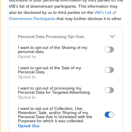
disclosure of your personal information by third parties on the
hírek
IAB’s list of downstream participants. This information may
also be disclosed by us to third parties on the
IAB’s List of
Downstream Participants
that may further disclose it to other
LEGFRISSEBB PCW
third parties.
Please note that this website/app uses one or more Google
Personal Data Processing Opt Outs
services and may gather and store information including but
not limited to your visit or usage behaviour. You may click to
I want to opt-out of the Sharing of my
personal data.
grant or deny consent to Google and its third-party tags to
Opted In
use your data for below specified purposes in below Google
consent section.
I want to opt-out of the Sale of my
Personal Data.
Opted In
I want to opt-out of processing my
Personal Data for Targeted Advertising.
Opted In
I want to opt-out of Collection, Use,
Retention, Sale, and/or Sharing of my
Personal Data that Is Unrelated with the
Purposes for which it was collected.
Opted Out