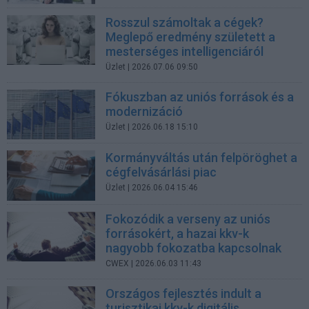
Rosszul számoltak a cégek?
Meglepő eredmény született a
mesterséges intelligenciáról
Üzlet
| 2026.07.06 09:50
Fókuszban az uniós források és a
modernizáció
Üzlet
| 2026.06.18 15:10
Kormányváltás után felpöröghet a
cégfelvásárlási piac
Üzlet
| 2026.06.04 15:46
Fokozódik a verseny az uniós
forrásokért, a hazai kkv-k
nagyobb fokozatba kapcsolnak
CWEX
| 2026.06.03 11:43
Országos fejlesztés indult a
turisztikai kkv-k digitális