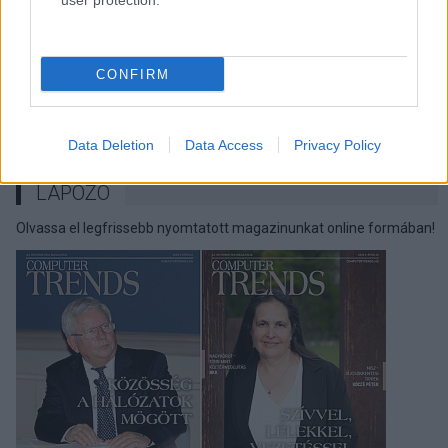
user protection.
pcwplus.hu
| 2026.07.28 06:12
Az Apple inkább késlelteti az
okosszemüvegét, mint hogy
CONFIRM
adatvédelmi rémálmot csináljon
belőle
pcwplus.hu
| 2026.07.27 21:09
Data Deletion
Data Access
Privacy Policy
LAPOZÓ
Olvassa el legfrissebb nyomtatott magazinunkat online formában!