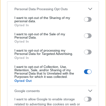
Please note that this website/app uses one or more Google
Personal Data Processing Opt Outs
services and may gather and store information including but
not limited to your visit or usage behaviour. You may click to
I want to opt-out of the Sharing of my
personal data.
grant or deny consent to Google and its third-party tags to
Opted In
use your data for below specified purposes in below Google
consent section.
I want to opt-out of the Sale of my
Personal Data.
Opted In
A LinkedIn, a fantomállások tömegsírja épp
társkereső alkalmazássá válik
I want to opt-out of processing my
Personal Data for Targeted Advertising.
Opted In
Közleményt adott ki a Gondosóra program a
pénzköltésekről és a politikai kampányokról
I want to opt-out of Collection, Use,
Feljelentést tettek a Kréta, a Neptun és az EKEIDR rendszer
Retention, Sale, and/or Sharing of my
beszerzései miatt
Personal Data that Is Unrelated with the
Purposes for which it was collected.
Opted Out
TOVÁBBI HÍREK
Google consents
A Samsung belenézett a
I want to allow Google to enable storage
kristálygömbjébe, és megjósolta a
related to advertising like cookies on web or