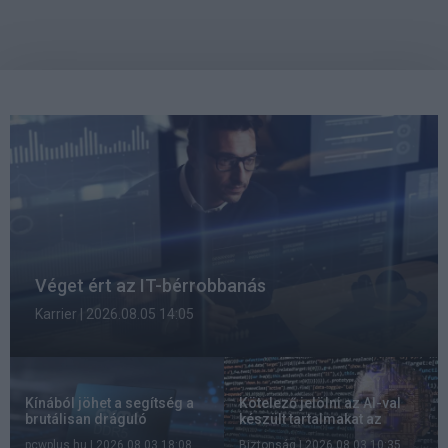
Véget ért az IT-bérrobbanás
Karrier
| 2026.08.05 14:05
Kínából jöhet a segítség a
Kötelező jelölni az AI-val
brutálisan dráguló
készült tartalmakat az
telefonmemóriák kapcsán
Európai Unióban
pcwplus.hu
| 2026.08.03 18:08
Biztonság
| 2026.08.03 10:35