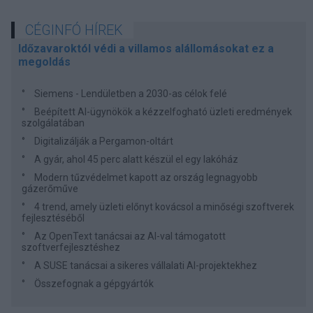
CÉGINFÓ HÍREK
Időzavaroktól védi a villamos alállomásokat ez a
megoldás
Siemens - Lendületben a 2030-as célok felé
Beépített AI-ügynökök a kézzelfogható üzleti eredmények
szolgálatában
Digitalizálják a Pergamon-oltárt
A gyár, ahol 45 perc alatt készül el egy lakóház
Modern tűzvédelmet kapott az ország legnagyobb
gázerőműve
4 trend, amely üzleti előnyt kovácsol a minőségi szoftverek
fejlesztéséből
Az OpenText tanácsai az AI-val támogatott
szoftverfejlesztéshez
A SUSE tanácsai a sikeres vállalati AI-projektekhez
Összefognak a gépgyártók