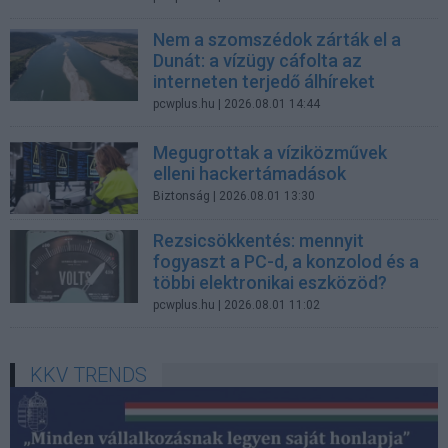
Nem a szomszédok zárták el a
Dunát: a vízügy cáfolta az
interneten terjedő álhíreket
pcwplus.hu
| 2026.08.01 14:44
Megugrottak a víziközművek
elleni hackertámadások
Biztonság
| 2026.08.01 13:30
Rezsicsökkentés: mennyit
fogyaszt a PC-d, a konzolod és a
többi elektronikai eszközöd?
pcwplus.hu
| 2026.08.01 11:02
KKV TRENDS