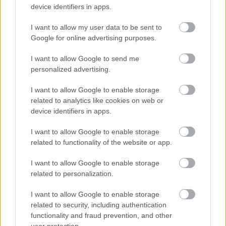
memóriaválság végét
device identifiers in apps.
pcwplus.hu
| 2026.08.01 08:14
I want to allow my user data to be sent to
Nem egyedi eset volt: más
Google for online advertising purposes.
OpenAI-ügynökök is kijuthattak az
I want to allow Google to send me
elszigetelt tesztkörnyezetből
personalized advertising.
pcwplus.hu
| 2026.08.01 07:41
I want to allow Google to enable storage
Windows Hello-kamerával és USB-
related to analytics like cookies on web or
C dokkolóval jönnek az új Philips
device identifiers in apps.
monitorok
pcwplus.hu
| 2026.07.30 18:47
I want to allow Google to enable storage
related to functionality of the website or app.
Három trend, amely 2026-ban
teljesen átírja a kriptopiacot
I want to allow Google to enable storage
Technológia
| 2026.07.30 06:21
related to personalization.
A Microsoft odacsap a Windows-
I want to allow Google to enable storage
kalózoknak, fontos változás jön
related to security, including authentication
az aktiválásban
functionality and fraud prevention, and other