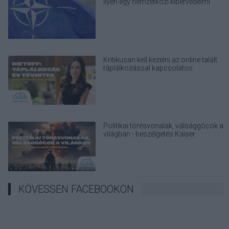
ilyen egy nemzetközi kibervédelmi
hadgyakorlat
Kritikusan kell kezelni az online talált
táplálkozással kapcsolatos
információkat
Politikai törésvonalak, válsággócok a
világban - beszélgetés Kaiser
Ferenccel
KÖVESSEN FACEBOOKON