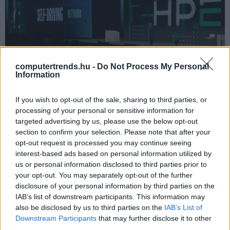
computertrends.hu -
Do Not Process My Personal
Information
HPE Discover 2026 – Hálózatokat vezérel magának a
If you wish to opt-out of the sale, sharing to third parties, or
vállalati AI
processing of your personal or sensitive information for
targeted advertising by us, please use the below opt-out
Microsoft Build 2026 – Fejlesztői szabadság az ügynöki AI
section to confirm your selection. Please note that after your
platformon
opt-out request is processed you may continue seeing
AI Symposium 2026 – Autózás, ahogyan a mesterséges
interest-based ads based on personal information utilized by
intelligencia látja
us or personal information disclosed to third parties prior to
your opt-out. You may separately opt-out of the further
disclosure of your personal information by third parties on the
CIO
IAB’s list of downstream participants. This information may
also be disclosed by us to third parties on the
IAB’s List of
Downstream Participants
that may further disclose it to other
third parties.