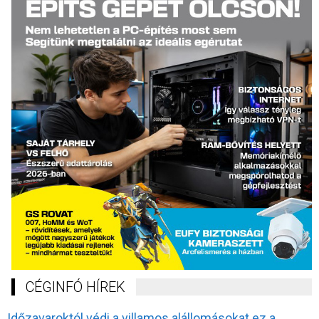
CÉGINFÓ HÍREK
Időzavaroktól védi a villamos alállomásokat ez a