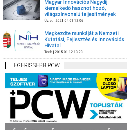
Magyar Innovációs Nagydíj:
kiemelkedő hasznot hozó,
világszínvonalú teljesítmények
Üzlet
| 2021.04.01 12:06
Megkezdte munkáját a Nemzeti
Kutatási, Fejlesztés és Innovációs
Hivatal
Tech
| 2015.01.12 13:23
LEGFRISSEBB PCW