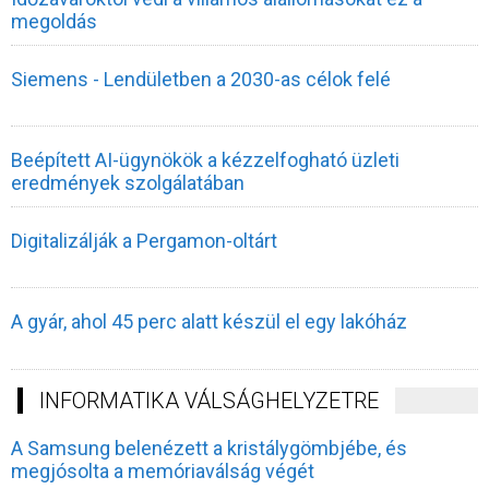
megoldás
Siemens - Lendületben a 2030-as célok felé
Beépített AI-ügynökök a kézzelfogható üzleti
eredmények szolgálatában
Digitalizálják a Pergamon-oltárt
A gyár, ahol 45 perc alatt készül el egy lakóház
INFORMATIKA VÁLSÁGHELYZETRE
A Samsung belenézett a kristálygömbjébe, és
megjósolta a memóriaválság végét