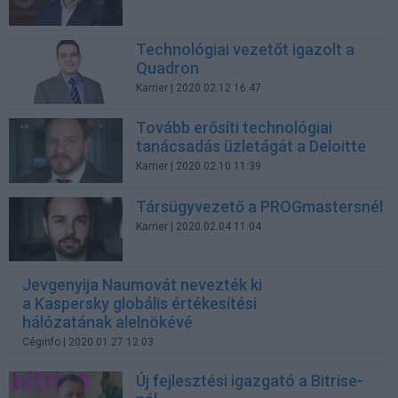
Technológiai vezetőt igazolt a
Quadron
Karrier
| 2020.02.12 16:47
Tovább erősíti technológiai
tanácsadás üzletágát a Deloitte
Karrier
| 2020.02.10 11:39
Társügyvezető a PROGmastersnél
Karrier
| 2020.02.04 11:04
Jevgenyija Naumovát nevezték ki
a Kaspersky globális értékesítési
hálózatának alelnökévé
Céginfo
| 2020.01.27 12:03
Új fejlesztési igazgató a Bitrise-