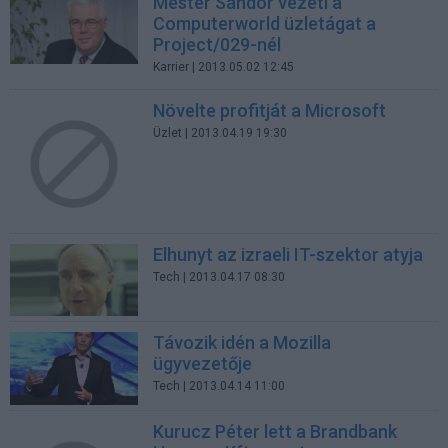
Mester Sándor vezeti a
Computerworld üzletágat a
Project/029-nél
Karrier
| 2013.05.02 12:45
Növelte profitját a Microsoft
Üzlet
| 2013.04.19 19:30
Elhunyt az izraeli IT-szektor atyja
Tech
| 2013.04.17 08:30
Távozik idén a Mozilla
ügyvezetője
Tech
| 2013.04.14 11:00
Kurucz Péter lett a Brandbank