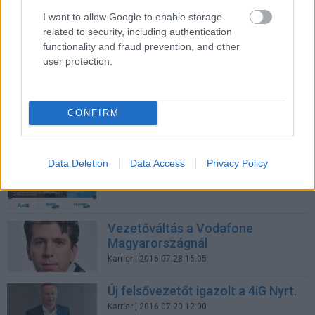
Waberer’s-nél
I want to allow Google to enable storage
CIO
| 2016.12.22 14:15
related to security, including authentication
functionality and fraud prevention, and other
user protection.
Takashi Furumoto a Panasonic új
közép- és kelet-európai
CONFIRM
igazgatója
Karrier
| 2016.08.08 17:26
Data Deletion
Data Access
Privacy Policy
Lemondott a 4iG vezérigazgatója
Karrier
| 2016.08.05 14:39
Vezetőváltás a Vodafone
Magyarországnál
Karrier
| 2016.07.28 16:05
Új felsővezetőt igazolt a 4iG Nyrt.
Karrier
| 2016.07.20 12:00