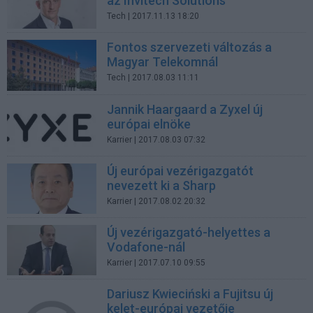
az Invitech Solutions
Tech
| 2017.11.13 18:20
Fontos szervezeti változás a
Magyar Telekomnál
Tech
| 2017.08.03 11:11
Jannik Haargaard a Zyxel új
európai elnöke
Karrier
| 2017.08.03 07:32
Új európai vezérigazgatót
nevezett ki a Sharp
Karrier
| 2017.08.02 20:32
Új vezérigazgató-helyettes a
Vodafone-nál
Karrier
| 2017.07.10 09:55
Dariusz Kwieciński a Fujitsu új
kelet-európai vezetője