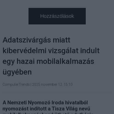
Hozzászólások
Adatszivárgás miatt
kibervédelmi vizsgálat indult
egy hazai mobilalkalmazás
ügyében
ComputerTrends
|
2025 november 12. 15:10
A Nemzeti Nyomozó Iroda hivatalból
nyomozást indított a Tisza Világ nevű