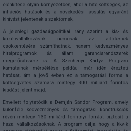
élénkítése olyan környezetben, ahol a hitelköltségek, az
inflációs hatások és a növekedési lassulás egyaránt
kihívást jelentenek a szektornak.
A jelenlegi gazdaságpolitikai irány szerint a kis- és
középvállalkozások nemcsak az adóterhek
csökkentésére számíthatnak, hanem kedvezményes
hitelprogramok és állami garanciarendszerek
megerősítésére is. A Széchenyi Kártya Program
kamatainak mérséklése például már idén érezteti
hatását, ám a jövő évben ez a támogatási forma a
költségvetés számára mintegy 300 milliárd forintos
kiadást jelent majd.
Emellett folytatódik a Demján Sándor Program, amely
különféle kedvezmények és támogatási konstrukciók
révén mintegy 130 milliárd forintnyi forrást biztosít a
hazai vállalkozásoknak. A program célja, hogy a kkv-k