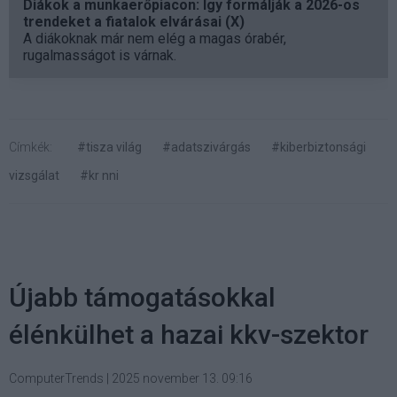
Diákok a munkaerőpiacon: Így formálják a 2026-os
trendeket a fiatalok elvárásai (X)
A diákoknak már nem elég a magas órabér,
rugalmasságot is várnak.
Címkék:
#tisza világ
#adatszivárgás
#kiberbiztonsági
vizsgálat
#kr nni
Újabb támogatásokkal
élénkülhet a hazai kkv-szektor
ComputerTrends
|
2025 november 13. 09:16