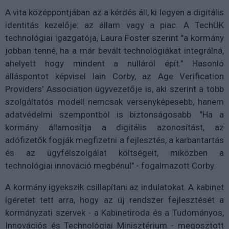
A vita középpontjában az a kérdés áll, ki legyen a digitális
identitás kezelője: az állam vagy a piac. A TechUK
technológiai igazgatója, Laura Foster szerint "a kormány
jobban tenné, ha a már bevált technológiákat integrálná,
ahelyett hogy mindent a nulláról épít." Hasonló
álláspontot képvisel Iain Corby, az Age Verification
Providers' Association ügyvezetője is, aki szerint a több
szolgáltatós modell nemcsak versenyképesebb, hanem
adatvédelmi szempontból is biztonságosabb. "Ha a
kormány államosítja a digitális azonosítást, az
adófizetők fogják megfizetni a fejlesztés, a karbantartás
és az ügyfélszolgálat költségeit, miközben a
technológiai innováció megbénul" - fogalmazott Corby.
A kormány igyekszik csillapítani az indulatokat. A kabinet
ígéretet tett arra, hogy az új rendszer fejlesztését a
kormányzati szervek - a Kabinetiroda és a Tudományos,
Innovációs és Technológiai Minisztérium - megosztott