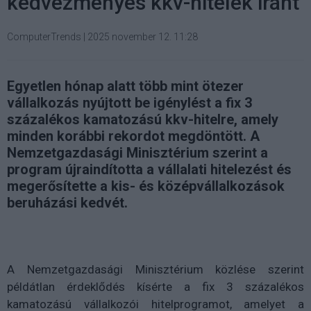
kedvezményes kkv-hitelek iránt
ComputerTrends
|
2025 november 12. 11:28
Egyetlen hónap alatt több mint ötezer
vállalkozás nyújtott be igénylést a fix 3
százalékos kamatozású kkv-hitelre, amely
minden korábbi rekordot megdöntött. A
Nemzetgazdasági Minisztérium szerint a
program újraindította a vállalati hitelezést és
megerősítette a kis- és középvállalkozások
beruházási kedvét.
A Nemzetgazdasági Minisztérium közlése szerint
példátlan érdeklődés kísérte a fix 3 százalékos
kamatozású vállalkozói hitelprogramot, amelyet a