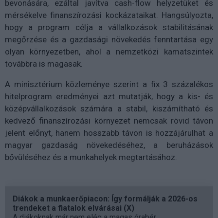
bevonására, ezáltal javítva cash-flow helyzetüket és
mérsékelve finanszírozási kockázataikat. Hangsúlyozta,
hogy a program célja a vállalkozások stabilitásának
megőrzése és a gazdasági növekedés fenntartása egy
olyan környezetben, ahol a nemzetközi kamatszintek
továbbra is magasak.
A minisztérium közleménye szerint a fix 3 százalékos
hitelprogram eredményei azt mutatják, hogy a kis- és
középvállalkozások számára a stabil, kiszámítható és
kedvező finanszírozási környezet nemcsak rövid távon
jelent előnyt, hanem hosszabb távon is hozzájárulhat a
magyar gazdaság növekedéséhez, a beruházások
bővüléséhez és a munkahelyek megtartásához.
Diákok a munkaerőpiacon: Így formálják a 2026-os
trendeket a fiatalok elvárásai (X)
A diákoknak már nem elég a magas órabér,