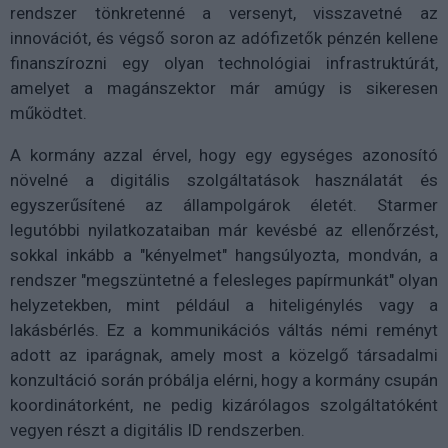
rendszer tönkretenné a versenyt, visszavetné az
innovációt, és végső soron az adófizetők pénzén kellene
finanszírozni egy olyan technológiai infrastruktúrát,
amelyet a magánszektor már amúgy is sikeresen
működtet.
A kormány azzal érvel, hogy egy egységes azonosító
növelné a digitális szolgáltatások használatát és
egyszerűsítené az állampolgárok életét. Starmer
legutóbbi nyilatkozataiban már kevésbé az ellenőrzést,
sokkal inkább a "kényelmet" hangsúlyozta, mondván, a
rendszer "megszüntetné a felesleges papírmunkát" olyan
helyzetekben, mint például a hiteligénylés vagy a
lakásbérlés. Ez a kommunikációs váltás némi reményt
adott az iparágnak, amely most a közelgő társadalmi
konzultáció során próbálja elérni, hogy a kormány csupán
koordinátorként, ne pedig kizárólagos szolgáltatóként
vegyen részt a digitális ID rendszerben.