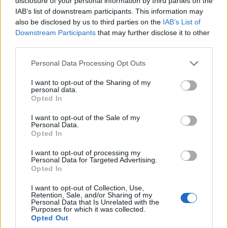
disclosure of your personal information by third parties on the
IAB’s list of downstream participants. This information may
Diákok a munkaerőpiacon: Így formálják a 2026-os
also be disclosed by us to third parties on the
IAB’s List of
trendeket a fiatalok elvárásai (X)
Downstream Participants
that may further disclose it to other
A diákoknak már nem elég a magas órabér,
third parties.
rugalmasságot is várnak.
Please note that this website/app uses one or more Google
Personal Data Processing Opt Outs
services and may gather and store information including but
not limited to your visit or usage behaviour. You may click to
I want to opt-out of the Sharing of my
personal data.
grant or deny consent to Google and its third-party tags to
Opted In
Címkék:
#kkv-szektor
use your data for below specified purposes in below Google
consent section.
I want to opt-out of the Sale of my
Personal Data.
Opted In
I want to opt-out of processing my
Personal Data for Targeted Advertising.
Digitális ID - biztonságosabb és
Opted In
kényelmesebb élet vagy
I want to opt-out of Collection, Use,
Retention, Sale, and/or Sharing of my
Personal Data that Is Unrelated with the
központosított megfigyelés?
Purposes for which it was collected.
Opted Out