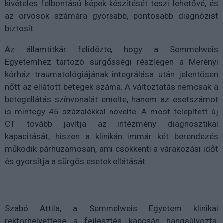
kivételes felbontású képek készítését teszi lehetővé, és
az orvosok számára gyorsabb, pontosabb diagnózist
biztosít.
Az államtitkár felidézte, hogy a Semmelweis
Egyetemhez tartozó sürgősségi részlegen a Merényi
kórház traumatológiájának integrálása után jelentősen
nőtt az ellátott betegek száma. A változtatás nemcsak a
betegellátás színvonalát emelte, hanem az esetszámot
is mintegy 45 százalékkal növelte. A most telepített új
CT tovább javítja az intézmény diagnosztikai
kapacitását, hiszen a klinikán immár két berendezés
működik párhuzamosan, ami csökkenti a várakozási időt
és gyorsítja a sürgős esetek ellátását.
Szabó Attila, a Semmelweis Egyetem klinikai
rektorhelyettese a fejlesztés kapcsán hangsúlyozta,