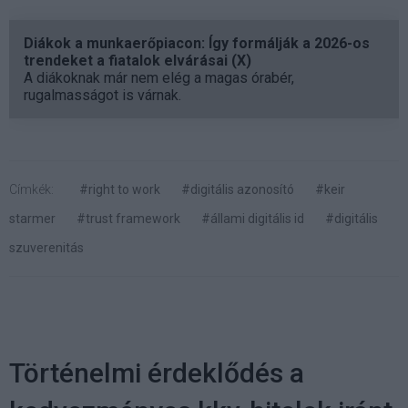
Diákok a munkaerőpiacon: Így formálják a 2026-os
trendeket a fiatalok elvárásai (X)
A diákoknak már nem elég a magas órabér,
rugalmasságot is várnak.
Címkék:
#right to work
#digitális azonosító
#keir
starmer
#trust framework
#állami digitális id
#digitális
szuverenitás
Történelmi érdeklődés a