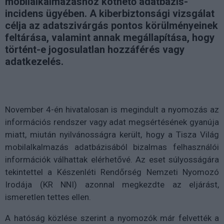
mobilalkalmazáshoz köthető adatbázis-
incidens ügyében. A kiberbiztonsági vizsgálat
célja az adatszivárgás pontos körülményeinek
feltárása, valamint annak megállapítása, hogy
történt-e jogosulatlan hozzáférés vagy
adatkezelés.
November 4-én hivatalosan is megindult a nyomozás az
információs rendszer vagy adat megsértésének gyanúja
miatt, miután nyilvánosságra került, hogy a Tisza Világ
mobilalkalmazás adatbázisából bizalmas felhasználói
információk válhattak elérhetővé. Az eset súlyosságára
tekintettel a Készenléti Rendőrség Nemzeti Nyomozó
Irodája (KR NNI) azonnal megkezdte az eljárást,
ismeretlen tettes ellen.
A hatóság közlése szerint a nyomozók már felvették a