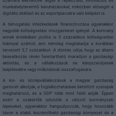
számára elérhetővé tegye a fejlesztési, innovációs és
munkahelyteremtő beruházásokat, miközben elősegíti a
digitális átállást és az exportpiacokra való kilépést is.
A támogatási intézkedések finanszírozása ugyanakkor
nagyobb költségvetési mozgásteret igényel. A kormány
ennek érdekében jövőre is 5 százalékos költségvetési
hiánnyal számol, ami némileg meghaladja a korábban
tervezett 3,7 százalékot. A döntés célja, hogy az állami
beavatkozás révén fenntartható maradjon a gazdasági
aktivitás, és a vállalkozások ne kényszerüljenek
leépítésekre vagy működésük visszafogására.
A kis- és középvállalkozások a magyar gazdaság
gerincét alkotják, a foglalkoztatásban betöltött szerepük
meghatározó, és a GDP több mint felét adják. Éppen
ezért a szakértők üdvözlik a célzott kormányzati
lépéseket, ugyanakkor hangsúlyozzák, hogy hosszabb
távon a stabil, kiszámítható gazdasági környezet és a