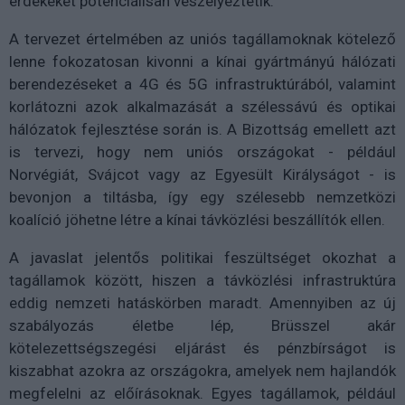
érdekeket potenciálisan veszélyeztetik.
A tervezet értelmében az uniós tagállamoknak kötelező
lenne fokozatosan kivonni a kínai gyártmányú hálózati
berendezéseket a 4G és 5G infrastruktúrából, valamint
korlátozni azok alkalmazását a szélessávú és optikai
hálózatok fejlesztése során is. A Bizottság emellett azt
is tervezi, hogy nem uniós országokat - például
Norvégiát, Svájcot vagy az Egyesült Királyságot - is
bevonjon a tiltásba, így egy szélesebb nemzetközi
koalíció jöhetne létre a kínai távközlési beszállítók ellen.
A javaslat jelentős politikai feszültséget okozhat a
tagállamok között, hiszen a távközlési infrastruktúra
eddig nemzeti hatáskörben maradt. Amennyiben az új
szabályozás életbe lép, Brüsszel akár
kötelezettségszegési eljárást és pénzbírságot is
kiszabhat azokra az országokra, amelyek nem hajlandók
megfelelni az előírásoknak. Egyes tagállamok, például