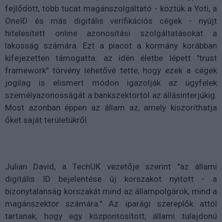
fejlődött, több tucat magánszolgáltató - köztük a Yoti, a
OneID és más digitális verifikációs cégek - nyújt
hitelesített online azonosítási szolgáltatásokat a
lakosság számára. Ezt a piacot a kormány korábban
kifejezetten támogatta: az idén életbe lépett "trust
framework" törvény lehetővé tette, hogy ezek a cégek
jogilag is elismert módon igazolják az ügyfelek
személyazonosságát a bankszektortól az állásinterjúkig.
Most azonban éppen az állam az, amely kiszoríthatja
őket saját területükről.
Julian David, a TechUK vezetője szerint "az állami
digitális ID bejelentése új korszakot nyitott - a
bizonytalanság korszakát mind az állampolgárok, mind a
magánszektor számára." Az iparági szereplők attól
tartanak, hogy egy központosított, állami tulajdonú