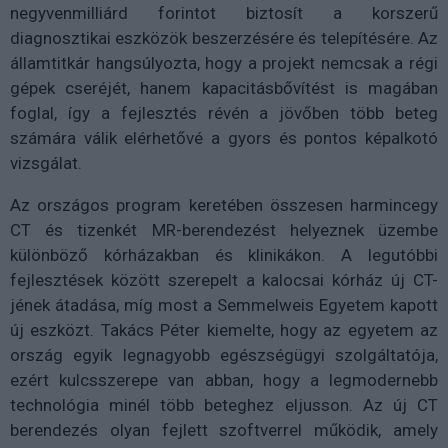
negyvenmilliárd forintot biztosít a korszerű
diagnosztikai eszközök beszerzésére és telepítésére. Az
államtitkár hangsúlyozta, hogy a projekt nemcsak a régi
gépek cseréjét, hanem kapacitásbővítést is magában
foglal, így a fejlesztés révén a jövőben több beteg
számára válik elérhetővé a gyors és pontos képalkotó
vizsgálat.
Az országos program keretében összesen harmincegy
CT és tizenkét MR-berendezést helyeznek üzembe
különböző kórházakban és klinikákon. A legutóbbi
fejlesztések között szerepelt a kalocsai kórház új CT-
jének átadása, míg most a Semmelweis Egyetem kapott
új eszközt. Takács Péter kiemelte, hogy az egyetem az
ország egyik legnagyobb egészségügyi szolgáltatója,
ezért kulcsszerepe van abban, hogy a legmodernebb
technológia minél több beteghez eljusson. Az új CT
berendezés olyan fejlett szoftverrel működik, amely