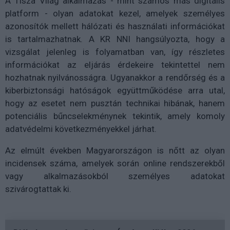
A Tisza Világ alkalmazás - mint számos más digitális
platform - olyan adatokat kezel, amelyek személyes
azonosítók mellett hálózati és használati információkat
is tartalmazhatnak. A KR NNI hangsúlyozta, hogy a
vizsgálat jelenleg is folyamatban van, így részletes
információkat az eljárás érdekeire tekintettel nem
hozhatnak nyilvánosságra. Ugyanakkor a rendőrség és a
kiberbiztonsági hatóságok együttműködése arra utal,
hogy az esetet nem pusztán technikai hibának, hanem
potenciális bűncselekménynek tekintik, amely komoly
adatvédelmi következményekkel járhat.
Az elmúlt években Magyarországon is nőtt az olyan
incidensek száma, amelyek során online rendszerekből
vagy alkalmazásokból személyes adatokat
szivárogtattak ki.