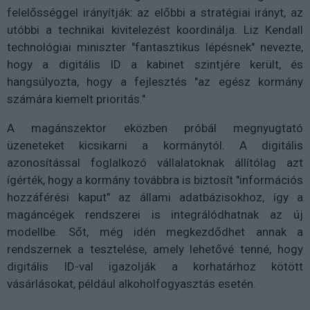
felelősséggel irányítják: az előbbi a stratégiai irányt, az
utóbbi a technikai kivitelezést koordinálja. Liz Kendall
technológiai miniszter "fantasztikus lépésnek" nevezte,
hogy a digitális ID a kabinet szintjére került, és
hangsúlyozta, hogy a fejlesztés "az egész kormány
számára kiemelt prioritás."
A magánszektor eközben próbál megnyugtató
üzeneteket kicsikarni a kormánytól. A digitális
azonosítással foglalkozó vállalatoknak állítólag azt
ígérték, hogy a kormány továbbra is biztosít "információs
hozzáférési kaput" az állami adatbázisokhoz, így a
magáncégek rendszerei is integrálódhatnak az új
modellbe. Sőt, még idén megkezdődhet annak a
rendszernek a tesztelése, amely lehetővé tenné, hogy
digitális ID-val igazolják a korhatárhoz kötött
vásárlásokat, például alkoholfogyasztás esetén.