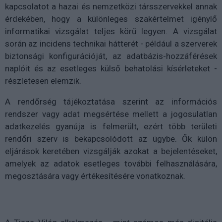
kapcsolatot a hazai és nemzetközi társszervekkel annak
érdekében, hogy a különleges szakértelmet igénylő
informatikai vizsgálat teljes körű legyen. A vizsgálat
során az incidens technikai hátterét - például a szerverek
biztonsági konfigurációját, az adatbázis-hozzáférések
naplóit és az esetleges külső behatolási kísérleteket -
részletesen elemzik.
A rendőrség tájékoztatása szerint az információs
rendszer vagy adat megsértése mellett a jogosulatlan
adatkezelés gyanúja is felmerült, ezért több területi
rendőri szerv is bekapcsolódott az ügybe. Ők külön
eljárások keretében vizsgálják azokat a bejelentéseket,
amelyek az adatok esetleges további felhasználására,
megosztására vagy értékesítésére vonatkoznak.