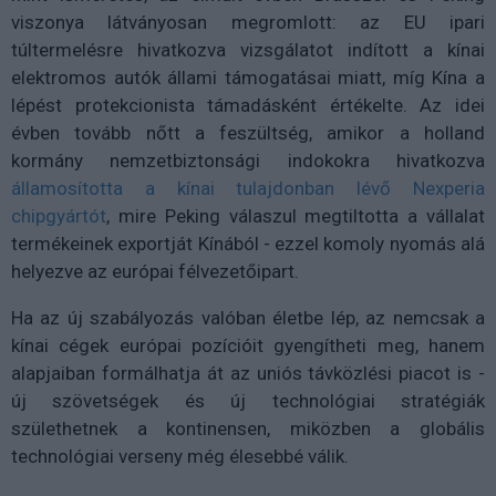
viszonya látványosan megromlott: az EU ipari
túltermelésre hivatkozva vizsgálatot indított a kínai
elektromos autók állami támogatásai miatt, míg Kína a
lépést protekcionista támadásként értékelte. Az idei
évben tovább nőtt a feszültség, amikor a holland
kormány nemzetbiztonsági indokokra hivatkozva
államosította a kínai tulajdonban lévő Nexperia
chipgyártót
, mire Peking válaszul megtiltotta a vállalat
termékeinek exportját Kínából - ezzel komoly nyomás alá
helyezve az európai félvezetőipart.
Ha az új szabályozás valóban életbe lép, az nemcsak a
kínai cégek európai pozícióit gyengítheti meg, hanem
alapjaiban formálhatja át az uniós távközlési piacot is -
új szövetségek és új technológiai stratégiák
születhetnek a kontinensen, miközben a globális
technológiai verseny még élesebbé válik.