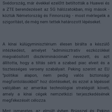
Svédország, már évekkel ezelőtt betiltották a Huawei és
a ZTE berendezéseit az 5G hálózatokban, míg mások -
köztük Németország és Finnország - most mérlegelik a
szigorítást, de még nem tettek határozott lépéseket.
A kínai külügyminisztérium élesen bírálta a készülő
intézkedést, amelyet "adminisztratív eszközökkel
megvalósított diszkriminációnak" nevezett, és azt
állította, hogy a tiltás sérti a szabad piac elveit és a
tisztességes verseny szabályait. Peking szerint az EU
"politikai alapon, nem pedig valós biztonsági
megfontolásokból" hoz döntéseket, és ezzel a lépéssel
valójában az amerikai technológiai stratégiát követi,
amely a kínai cégek nemzetközi terjeszkedésének
megfékezését célozza.
Mint ismeretes, az elmúlt évben Brüsszel és Peking