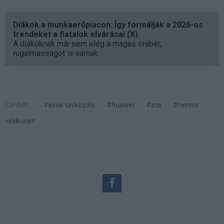
Diákok a munkaerőpiacon: Így formálják a 2026-os
trendeket a fiatalok elvárásai (X)
A diákoknak már nem elég a magas órabér,
rugalmasságot is várnak.
Címkék:
#kínai távközlés
#huawei
#zte
#henna
virkkunen