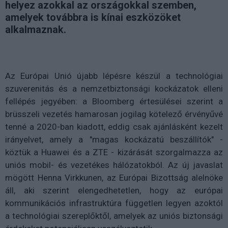
helyez azokkal az országokkal szemben,
amelyek továbbra is kínai eszközöket
alkalmaznak.
Az Európai Unió újabb lépésre készül a technológiai
szuverenitás és a nemzetbiztonsági kockázatok elleni
fellépés jegyében: a Bloomberg értesülései szerint a
brüsszeli vezetés hamarosan jogilag kötelező érvényűvé
tenné a 2020-ban kiadott, eddig csak ajánlásként kezelt
irányelvet, amely a "magas kockázatú beszállítók" -
köztük a Huawei és a ZTE - kizárását szorgalmazza az
uniós mobil- és vezetékes hálózatokból. Az új javaslat
mögött Henna Virkkunen, az Európai Bizottság alelnöke
áll, aki szerint elengedhetetlen, hogy az európai
kommunikációs infrastruktúra független legyen azoktól
a technológiai szereplőktől, amelyek az uniós biztonsági