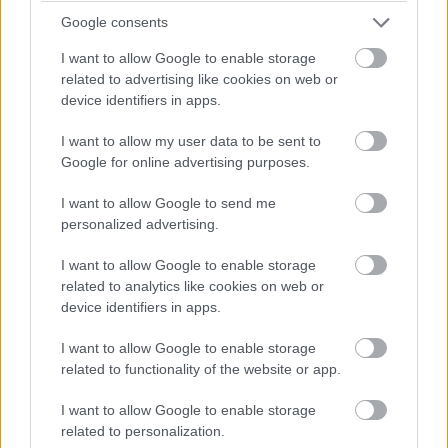
ComputerTrends
|
2025 november 12. 13:09
Google consents
I want to allow Google to enable storage
related to advertising like cookies on web or
Keir Starmer ígérete, hogy kidolgoz egy
device identifiers in apps.
digitális azonosítót, és kötelezővé teszi annak
használatát a munkavállalási jog
I want to allow my user data to be sent to
ellenőrzésére, heves kritikát váltott ki politikai
Google for online advertising purposes.
riválisai, polgári jogi csoportok - sőt, még a
I want to allow Google to send me
miniszterelnök saját képviselői is - részéről.
personalized advertising.
I want to allow Google to enable storage
related to analytics like cookies on web or
A brit kormány terve, hogy egységes, kötelező digitális
device identifiers in apps.
személyazonosító rendszert vezessen be, nemcsak
I want to allow Google to enable storage
politikai vitát robbantott ki, hanem példátlan módon
related to functionality of the website or app.
magát a technológiai szektort is a kabinet ellen
fordította. Az évi 2 milliárd fontosra becsült digitális
I want to allow Google to enable storage
azonosítási iparág szereplői attól tartanak, hogy a
related to personalization.