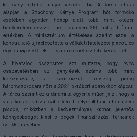
kormány október elején vezetett be. A tárca adatai
alapján a Széchenyi Kártya Program hét terméke
esetében egyetlen hónap alatt több mint ötezer
hitelkérelem érkezett be, összesen 280 milliárd forint
értékben. A minisztérium értékelése szerint ezzel a
konstrukció újraélesztette a vállalati hitelezési piacot, és
egy hónap alatt rekord szintre emelte a hitelkeresletet.
A hivatalos összesítés azt mutatta, hogy éves
összevetésben az igénylések száma több mint
kétszeresére, a kérelmezett összeg pedig
háromszorosára nőtt a 2024 októberi adatokhoz képest.
A tárca szerint ez a dinamika egyértelműen jelzi, hogy a
vállalkozások bizalmát sikerült helyreállítani a hitelezési
piacon, miközben a kedvezményes kamat jelentős
könnyebbséget kínál a cégek finanszírozási terheinek
csökkentésében.