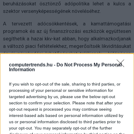
beruházásokat ösztönző adópolitika lehet a kulcs a
szektor versenyképességének növeléséhez.
A tervezett adócsökkentések, a kamattámogatási
programok és az új finanszírozási eszközök együttesen
segíthetik a hazai kkv-kat abban, hogy alkalmazkodjanak
a változó piaci feltételekhez, megerősítsék likviditásukat
és új növekedési lehetőségeket találjanak - különösen
olyan területeken, mint az energiahatékonyság, a
computertrends.hu -
Do Not Process My Personal
technológiai fejlesztés és az exportbővítés.
Information
Ha a most bejelentett intézkedések hatékonyan
If you wish to opt-out of the sale, sharing to third parties, or
valósulnak meg, a kisvállalkozói szektor jövőre ismét a
processing of your personal or sensitive information for
gazdasági növekedés egyik fő motorja lehet,
targeted advertising by us, please use the below opt-out
section to confirm your selection. Please note that after your
hozzájárulva ahhoz, hogy Magyarország gazdasága
opt-out request is processed you may continue seeing
ellenállóbbá váljon a nemzetközi bizonytalanságok
interest-based ads based on personal information utilized by
közepette is.
us or personal information disclosed to third parties prior to
your opt-out. You may separately opt-out of the further