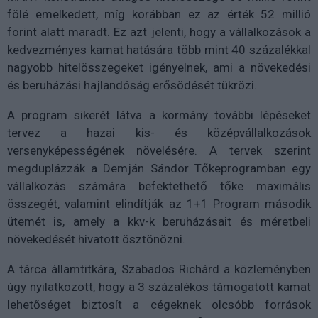
fölé emelkedett, míg korábban ez az érték 52 millió
forint alatt maradt. Ez azt jelenti, hogy a vállalkozások a
kedvezményes kamat hatására több mint 40 százalékkal
nagyobb hitelösszegeket igényelnek, ami a növekedési
és beruházási hajlandóság erősödését tükrözi.
A program sikerét látva a kormány további lépéseket
tervez a hazai kis- és középvállalkozások
versenyképességének növelésére. A tervek szerint
megduplázzák a Demján Sándor Tőkeprogramban egy
vállalkozás számára befektethető tőke maximális
összegét, valamint elindítják az 1+1 Program második
ütemét is, amely a kkv-k beruházásait és méretbeli
növekedését hivatott ösztönözni.
A tárca államtitkára, Szabados Richárd a közleményben
úgy nyilatkozott, hogy a 3 százalékos támogatott kamat
lehetőséget biztosít a cégeknek olcsóbb források