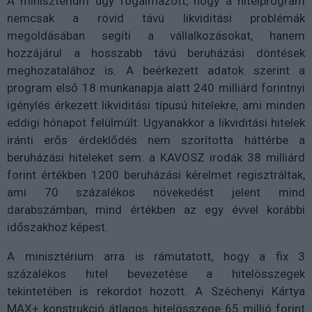
A minisztérium úgy fogalmazott, hogy a hitelprogram
nemcsak a rövid távú likviditási problémák
megoldásában segíti a vállalkozásokat, hanem
hozzájárul a hosszabb távú beruházási döntések
meghozatalához is. A beérkezett adatok szerint a
program első 18 munkanapja alatt 240 milliárd forintnyi
igénylés érkezett likviditási típusú hitelekre, ami minden
eddigi hónapot felülmúlt. Ugyanakkor a likviditási hitelek
iránti erős érdeklődés nem szorította háttérbe a
beruházási hiteleket sem: a KAVOSZ irodák 38 milliárd
forint értékben 1200 beruházási kérelmet regisztráltak,
ami 70 százalékos növekedést jelent mind
darabszámban, mind értékben az egy évvel korábbi
időszakhoz képest.
A minisztérium arra is rámutatott, hogy a fix 3
százalékos hitel bevezetése a hitelösszegek
tekintetében is rekordot hozott. A Széchenyi Kártya
MAX+ konstrukció átlagos hitelösszege 65 millió forint