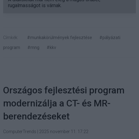
rugalmasságot is várnak.
Címkék:
#munkakörülmények fejlesztése
#pályázati
program
#mng
#kkv
Országos fejlesztési program
modernizálja a CT- és MR-
berendezéseket
ComputerTrends
|
2025 november 11. 17:22