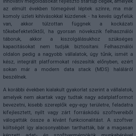
innovatív megoldásokat fejlesztő startup cégek, amelyek
az elmúlt években tömegével léptek színre, ma már
komoly üzleti kihívásokkal küzdenek - ha kevés ügyfelük
van, akkor túlzottan függnek a kockázati
tőkebefektetőktől, ha gyorsan növekszik felhasználói
táboruk, akkor a kiszolgálásukhoz szükséges
kapacitásokat nem tudják biztosítani. Felhasználói
oldalon pedig a nagyobb vállalatok, úgy tűnik, ismét a
kész, integrált platformokat részesítik előnyben, ezért
sokan már a modern data stack (MDS) haláláról
beszélnek.
A korábbi években kialakult gyakorlat szerint a vállalatok,
amelyek nem akartak vagy tudtak nagy adatplatformot
bevezetni, kisebb szereplők egy-egy területre, feladatra
kifejlesztett, nyílt vagy zárt forráskódú szoftvereiből
válogatták össze a kívánt funkcionalitást. A szoftver
költségét így alacsonyabban tarthatták, bár a magasan
képzett adat- és szoftvermérnökök munkabérével