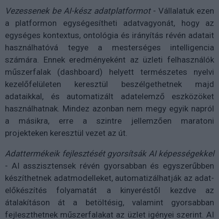
Vezessenek be AI-kész adatplatformot
- Vállalatuk ezen
a platformon egységesítheti adatvagyonát, hogy az
egységes kontextus, ontológia és irányítás révén adatait
használhatóvá tegye a mesterséges intelligencia
számára. Ennek eredményeként az üzleti felhasználók
műszerfalak (dashboard) helyett természetes nyelvi
kezelőfelületen keresztül beszélgethetnek majd
adataikkal, és automatizált adatelemző eszközöket
használhatnak. Mindez azonban nem megy egyik napról
a másikra, erre a szintre jellemzően maratoni
projekteken keresztül vezet az út.
Adattermékeik fejlesztését gyorsítsák AI képességekkel
- AI asszisztensek révén gyorsabban és egyszerűbben
készíthetnek adatmodelleket, automatizálhatják az adat-
előkészítés folyamatát a kinyeréstől kezdve az
átalakításon át a betöltésig, valamint gyorsabban
fejleszthetnek műszerfalakat az üzlet igényei szerint. AI