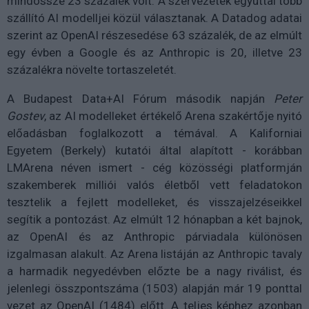
mindössze 23 százalék volt. A szervezetek egyúttal több
szállító AI modelljei közül választanak. A Datadog adatai
szerint az OpenAI részesedése 63 százalék, de az elmúlt
egy évben a Google és az Anthropic is 20, illetve 23
százalékra növelte tortaszeletét.
A Budapest Data+AI Fórum második napján
Peter
Gostev
, az AI modelleket értékelő Arena szakértője nyitó
előadásban foglalkozott a témával. A Kaliforniai
Egyetem (Berkely) kutatói által alapított - korábban
LMArena néven ismert - cég közösségi platformján
szakemberek milliói valós életből vett feladatokon
tesztelik a fejlett modelleket, és visszajelzéseikkel
segítik a pontozást. Az elmúlt 12 hónapban a két bajnok,
az OpenAI és az Anthropic párviadala különösen
izgalmasan alakult. Az Arena listáján az Anthropic tavaly
a harmadik negyedévben előzte be a nagy riválist, és
jelenlegi összpontszáma (1503) alapján már 19 ponttal
vezet az OpenAI (1484) előtt. A teljes képhez azonban