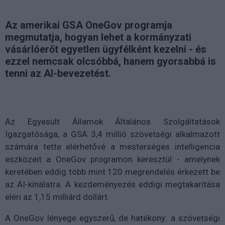
Az amerikai GSA OneGov programja
megmutatja, hogyan lehet a kormányzati
vásárlóerőt egyetlen ügyfélként kezelni - és
ezzel nemcsak olcsóbbá, hanem gyorsabbá is
tenni az AI-bevezetést.
Az Egyesült Államok Általános Szolgáltatások
Igazgatósága, a GSA 3,4 millió szövetségi alkalmazott
számára tette elérhetővé a mesterséges intelligencia
eszközeit a OneGov programon keresztül - amelynek
keretében eddig több mint 120 megrendelés érkezett be
az AI-kínálatra. A kezdeményezés eddigi megtakarítása
eléri az 1,15 milliárd dollárt.
A OneGov lényege egyszerű, de hatékony: a szövetségi