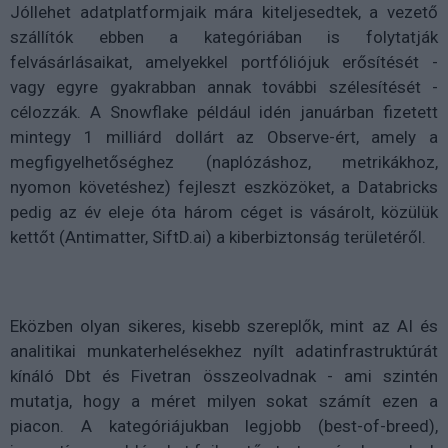
Jóllehet adatplatformjaik mára kiteljesedtek, a vezető
szállítók ebben a kategóriában is folytatják
felvásárlásaikat, amelyekkel portfóliójuk erősítését -
vagy egyre gyakrabban annak további szélesítését -
célozzák. A Snowflake például idén januárban fizetett
mintegy 1 milliárd dollárt az Observe-ért, amely a
megfigyelhetőséghez (naplózáshoz, metrikákhoz,
nyomon követéshez) fejleszt eszközöket, a Databricks
pedig az év eleje óta három céget is vásárolt, közülük
kettőt (Antimatter, SiftD.ai) a kiberbiztonság területéről.
Eközben olyan sikeres, kisebb szereplők, mint az AI és
analitikai munkaterhelésekhez nyílt adatinfrastruktúrát
kínáló Dbt és Fivetran összeolvadnak - ami szintén
mutatja, hogy a méret milyen sokat számít ezen a
piacon. A kategóriájukban legjobb (best-of-breed),