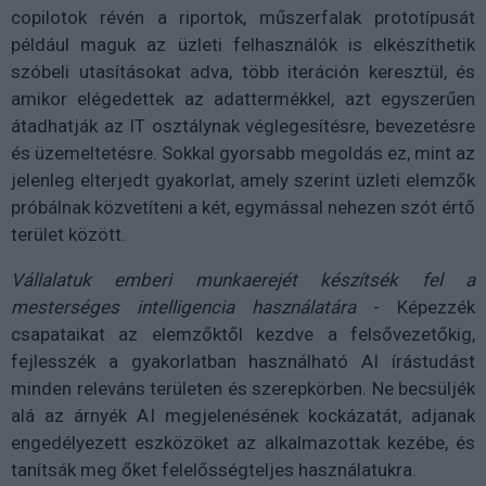
copilotok révén a riportok, műszerfalak prototípusát
például maguk az üzleti felhasználók is elkészíthetik
szóbeli utasításokat adva, több iteráción keresztül, és
amikor elégedettek az adattermékkel, azt egyszerűen
átadhatják az IT osztálynak véglegesítésre, bevezetésre
és üzemeltetésre. Sokkal gyorsabb megoldás ez, mint az
jelenleg elterjedt gyakorlat, amely szerint üzleti elemzők
próbálnak közvetíteni a két, egymással nehezen szót értő
terület között.
Vállalatuk emberi munkaerejét készítsék fel a
mesterséges intelligencia használatára
- Képezzék
csapataikat az elemzőktől kezdve a felsővezetőkig,
fejlesszék a gyakorlatban használható AI írástudást
minden releváns területen és szerepkörben. Ne becsüljék
alá az árnyék AI megjelenésének kockázatát, adjanak
engedélyezett eszközöket az alkalmazottak kezébe, és
tanítsák meg őket felelősségteljes használatukra.