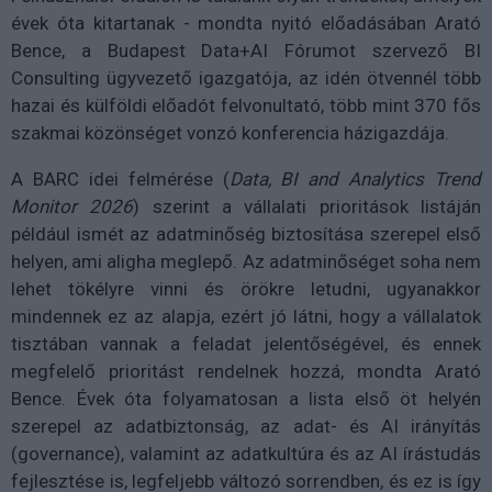
évek óta kitartanak - mondta nyitó előadásában Arató
Bence, a Budapest Data+AI Fórumot szervező BI
Consulting ügyvezető igazgatója, az idén ötvennél több
hazai és külföldi előadót felvonultató, több mint 370 fős
szakmai közönséget vonzó konferencia házigazdája.
A BARC idei felmérése (
Data, BI and Analytics Trend
Monitor 2026
) szerint a vállalati prioritások listáján
például ismét az adatminőség biztosítása szerepel első
helyen, ami aligha meglepő. Az adatminőséget soha nem
lehet tökélyre vinni és örökre letudni, ugyanakkor
mindennek ez az alapja, ezért jó látni, hogy a vállalatok
tisztában vannak a feladat jelentőségével, és ennek
megfelelő prioritást rendelnek hozzá, mondta Arató
Bence. Évek óta folyamatosan a lista első öt helyén
szerepel az adatbiztonság, az adat- és AI irányítás
(governance), valamint az adatkultúra és az AI írástudás
fejlesztése is, legfeljebb változó sorrendben, és ez is így