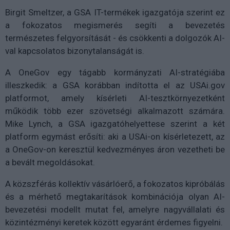
Birgit Smeltzer, a GSA IT-termékek igazgatója szerint ez
a fokozatos megismerés segíti a bevezetés
természetes felgyorsítását - és csökkenti a dolgozók AI-
val kapcsolatos bizonytalanságát is.
A OneGov egy tágabb kormányzati AI-stratégiába
illeszkedik: a GSA korábban indította el az USAi.gov
platformot, amely kísérleti AI-tesztkörnyezetként
működik több ezer szövetségi alkalmazott számára.
Mike Lynch, a GSA igazgatóhelyettese szerint a két
platform egymást erősíti: aki a USAi-on kísérletezett, az
a OneGov-on keresztül kedvezményes áron vezetheti be
a bevált megoldásokat.
A közszférás kollektív vásárlóerő, a fokozatos kipróbálás
és a mérhető megtakarítások kombinációja olyan AI-
bevezetési modellt mutat fel, amelyre nagyvállalati és
közintézményi keretek között egyaránt érdemes figyelni.