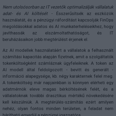
Nem utolsósorban az IT vezetők optimalizálják vállalatuk
adat- és AI költését
- Ésszerűsítsék az eszközök
használatát, és a pénzügyi ráfordítást kapcsolják FinOps
megoldásokkal adatos és AI munkaterheléseikhez, hogy
javíthassák az elszámoltathatóságot, és IT
beruházásaikon jobb megtérülést érjenek el.
Az AI modellek használatáért a vállalatok a felhasznált
számítási kapacitás alapján fizetnek, amit a szolgáltatók
tokenköltségként számláznak ügyfeleiknek. A token az
AI modell által feldolgozott - bevitt és generált -
információ alapegysége, kb. négy karakternek felel meg.
A tokenköltség már napjainkban is könnyen elérheti egy
adatmérnök eleve magas bérköltésének felét, és a
vállalatoknak további drasztikus mértékű növekedésére
kell készülniük. A megtérülés-számítás ezért amilyen
nehéz, olyan fontos minden területen, a feladat nem
hárítható egyedül a pénzügyi igazgatóra.