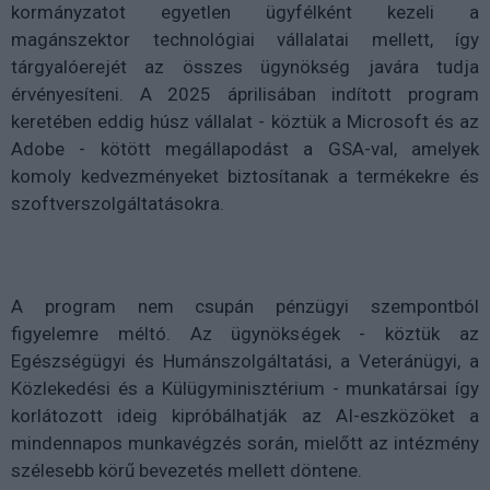
kormányzatot egyetlen ügyfélként kezeli a
magánszektor technológiai vállalatai mellett, így
tárgyalóerejét az összes ügynökség javára tudja
érvényesíteni. A 2025 áprilisában indított program
keretében eddig húsz vállalat - köztük a Microsoft és az
Adobe - kötött megállapodást a GSA-val, amelyek
komoly kedvezményeket biztosítanak a termékekre és
szoftverszolgáltatásokra.
A program nem csupán pénzügyi szempontból
figyelemre méltó. Az ügynökségek - köztük az
Egészségügyi és Humánszolgáltatási, a Veteránügyi, a
Közlekedési és a Külügyminisztérium - munkatársai így
korlátozott ideig kipróbálhatják az AI-eszközöket a
mindennapos munkavégzés során, mielőtt az intézmény
szélesebb körű bevezetés mellett döntene.