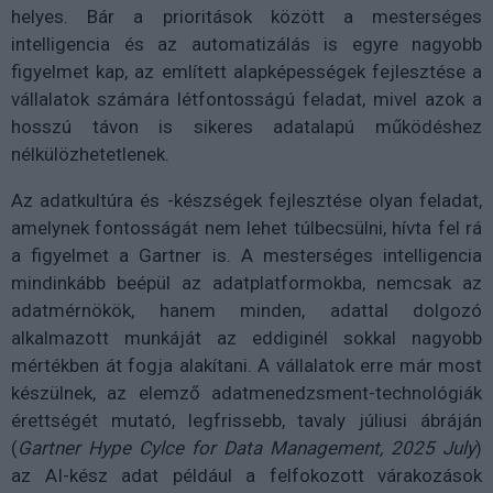
helyes. Bár a prioritások között a mesterséges
intelligencia és az automatizálás is egyre nagyobb
figyelmet kap, az említett alapképességek fejlesztése a
vállalatok számára létfontosságú feladat, mivel azok a
hosszú távon is sikeres adatalapú működéshez
nélkülözhetetlenek.
Az adatkultúra és -készségek fejlesztése olyan feladat,
amelynek fontosságát nem lehet túlbecsülni, hívta fel rá
a figyelmet a Gartner is. A mesterséges intelligencia
mindinkább beépül az adatplatformokba, nemcsak az
adatmérnökök, hanem minden, adattal dolgozó
alkalmazott munkáját az eddiginél sokkal nagyobb
mértékben át fogja alakítani. A vállalatok erre már most
készülnek, az elemző adatmenedzsment-technológiák
érettségét mutató, legfrissebb, tavaly júliusi ábráján
(
Gartner Hype Cylce for Data Management, 2025 July
)
az AI-kész adat például a felfokozott várakozások