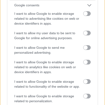
legnagyobb beruházó az említett triász - a becslések
Google consents
szerint az Amazon idén már 200, a Microsoft 190, a
I want to allow Google to enable storage
Google pedig 185 milliárd dollárt fordíthat erre a célra,
related to advertising like cookies on web or
négyszer többet, mint három évvel ezelőtt. Peter Gostev
device identifiers in apps.
szerint ezt a tempót nyilván nem lehet sokáig tartani, és
a várható lassulást valószínűsíti az a körülmény is, hogy
I want to allow my user data to be sent to
Google for online advertising purposes.
a legutóbbi infrastruktúra-beruházások, a legfejlettebb AI
modellek és processzorok hatása csak később lesz
I want to allow Google to send me
érzékelhető a piacon.
personalized advertising.
Jól látható az is, hogy a modellek mind nagyobb és
I want to allow Google to enable storage
összetettebb (emberek számára hosszabb időt igénybe
related to analytics like cookies on web or
device identifiers in apps.
vevő) feladatok elvégezésére képesek - az esetek 80
százalékában sikerrel. Pár évvel ezelőtt ez az időtartam
I want to allow Google to enable storage
csupán néhány perc volt, mára azonban a legtöbb, széles
related to functionality of the website or app.
körben hozzáférhető modell esetében egy-másfél óra, a
Claude Mythos esetében pedig már 3 óra fölé nőtt.
I want to allow Google to enable storage
related to personalization.