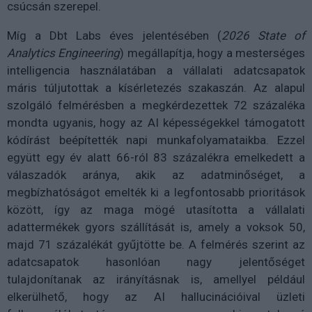
csúcsán szerepel.
Míg a Dbt Labs éves jelentésében (
2026 State of
Analytics Engineering
) megállapítja, hogy a mesterséges
intelligencia használatában a vállalati adatcsapatok
máris túljutottak a kísérletezés szakaszán. Az alapul
szolgáló felmérésben a megkérdezettek 72 százaléka
mondta ugyanis, hogy az AI képességekkel támogatott
kódírást beépítették napi munkafolyamataikba. Ezzel
együtt egy év alatt 66-ról 83 százalékra emelkedett a
válaszadók aránya, akik az adatminőséget, a
megbízhatóságot emelték ki a legfontosabb prioritások
között, így az maga mögé utasította a vállalati
adattermékek gyors szállítását is, amely a voksok 50,
majd 71 százalékát gyűjtötte be. A felmérés szerint az
adatcsapatok hasonlóan nagy jelentőséget
tulajdonítanak az irányításnak is, amellyel például
elkerülhető, hogy az AI hallucinációival üzleti