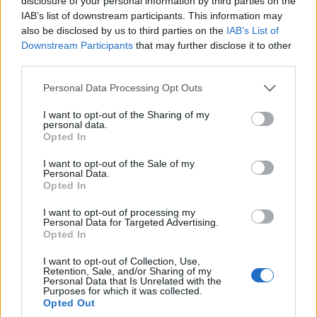
disclosure of your personal information by third parties on the
processzorgyártók árbevétele is felívelt, az NVIDIA
IAB’s list of downstream participants. This information may
számai pedig az egekbe szöktek - negyedéves bevétele
also be disclosed by us to third parties on the
IAB’s List of
már a 70 milliárd dollárhoz közelít, amit a TSMC mintegy
Downstream Participants
that may further disclose it to other
36, a Micron pedig 24 milliárd dollárral követ. Kivétel az
third parties.
ASML, amelynek negyedéves árbevétele ebben az
Please note that this website/app uses one or more Google
Personal Data Processing Opt Outs
időszakban éppen csak átlépett a 10 milliárd dollár
services and may gather and store information including but
feletti sávba, majd csökkenni kezdett.
not limited to your visit or usage behaviour. You may click to
I want to opt-out of the Sharing of my
personal data.
grant or deny consent to Google and its third-party tags to
Opted In
Gyorsabb ütemben növekednek a ChatGPT megjelenése
use your data for below specified purposes in below Google
óta a legnagyobb felhőszolgáltatók árbevételei is - bár
consent section.
I want to opt-out of the Sale of my
Personal Data.
ezek a szereplők az annyi mindent megváltoztató
Opted In
premier előtti évek számaira és dinamikájára sem
panaszkodhattak. Mindenesetre tavaly a negyedik
I want to opt-out of processing my
Personal Data for Targeted Advertising.
negyedévben az AWS 37,6, a Microsoft Azure 32,6, a
Opted In
Google Cloud pedig 20 milliárd dollár bevételt
I want to opt-out of Collection, Use,
könyvelhetett el.
Retention, Sale, and/or Sharing of my
Personal Data that Is Unrelated with the
Purposes for which it was collected.
Kilőttek viszont az infrastruktúra-beruházások, összegük
Opted Out
2023 óta évente közel a duplájára emelkedik. A három