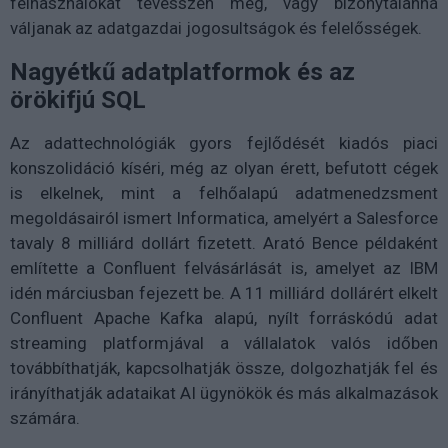
felhasználókat tévesszen meg, vagy bizonytalanná
váljanak az adatgazdai jogosultságok és felelősségek.
Nagyétkű adatplatformok és az
örökifjú SQL
Az adattechnológiák gyors fejlődését kiadós piaci
konszolidáció kíséri, még az olyan érett, befutott cégek
is elkelnek, mint a felhőalapú adatmenedzsment
megoldásairól ismert Informatica, amelyért a Salesforce
tavaly 8 milliárd dollárt fizetett. Arató Bence példaként
említette a Confluent felvásárlását is, amelyet az IBM
idén márciusban fejezett be. A 11 milliárd dollárért elkelt
Confluent Apache Kafka alapú, nyílt forráskódú adat
streaming platformjával a vállalatok valós időben
továbbíthatják, kapcsolhatják össze, dolgozhatják fel és
irányíthatják adataikat AI ügynökök és más alkalmazások
számára.