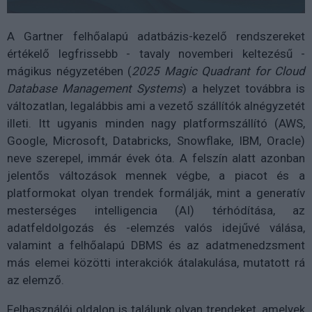
A Gartner felhőalapú adatbázis-kezelő rendszereket
értékelő legfrissebb - tavaly novemberi keltezésű -
mágikus négyzetében (
2025 Magic Quadrant for Cloud
Database Management Systems
) a helyzet továbbra is
változatlan, legalábbis ami a vezető szállítók alnégyzetét
illeti. Itt ugyanis minden nagy platformszállító (AWS,
Google, Microsoft, Databricks, Snowflake, IBM, Oracle)
neve szerepel, immár évek óta. A felszín alatt azonban
jelentős változások mennek végbe, a piacot és a
platformokat olyan trendek formálják, mint a generatív
mesterséges intelligencia (AI) térhódítása, az
adatfeldolgozás és -elemzés valós idejűvé válása,
valamint a felhőalapú DBMS és az adatmenedzsment
más elemei közötti interakciók átalakulása, mutatott rá
az elemző.
Felhasználói oldalon is találunk olyan trendeket, amelyek