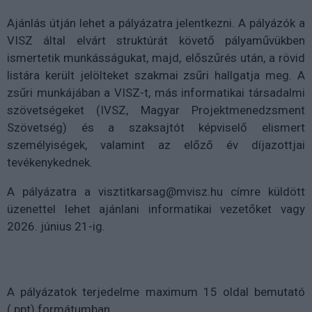
Ajánlás útján lehet a pályázatra jelentkezni. A pályázók a
VISZ által elvárt struktúrát követő pályaművükben
ismertetik munkásságukat, majd, előszűrés után, a rövid
listára került jelölteket szakmai zsűri hallgatja meg. A
zsűri munkájában a VISZ-t, más informatikai társadalmi
szövetségeket (IVSZ, Magyar Projektmenedzsment
Szövetség) és a szaksajtót képviselő elismert
személyiségek, valamint az előző év díjazottjai
tevékenykednek.
A pályázatra a visztitkarsag@mvisz.hu címre küldött
üzenettel lehet ajánlani informatikai vezetőket vagy
2026. június 21-ig.
A pályázatok terjedelme maximum 15 oldal bemutató
(.ppt) formátumban.