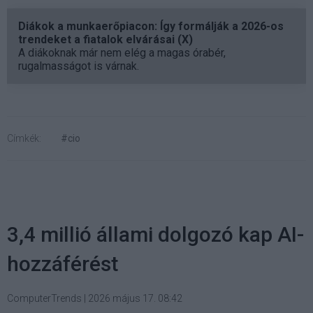
Diákok a munkaerőpiacon: Így formálják a 2026-os
trendeket a fiatalok elvárásai (X)
A diákoknak már nem elég a magas órabér,
rugalmasságot is várnak.
Címkék:
#cio
3,4 millió állami dolgozó kap AI-
hozzáférést
ComputerTrends
|
2026 május 17. 08:42