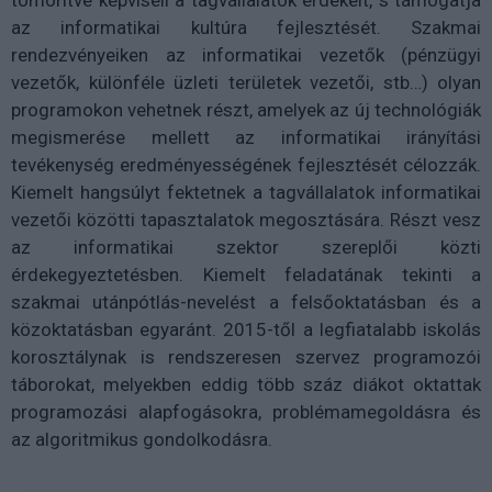
tömörítve képviseli a tagvállalatok érdekeit, s támogatja
az informatikai kultúra fejlesztését. Szakmai
rendezvényeiken az informatikai vezetők (pénzügyi
vezetők, különféle üzleti területek vezetői, stb…) olyan
programokon vehetnek részt, amelyek az új technológiák
megismerése mellett az informatikai irányítási
tevékenység eredményességének fejlesztését célozzák.
Kiemelt hangsúlyt fektetnek a tagvállalatok informatikai
vezetői közötti tapasztalatok megosztására. Részt vesz
az informatikai szektor szereplői közti
érdekegyeztetésben. Kiemelt feladatának tekinti a
szakmai utánpótlás-nevelést a felsőoktatásban és a
közoktatásban egyaránt. 2015-től a legfiatalabb iskolás
korosztálynak is rendszeresen szervez programozói
táborokat, melyekben eddig több száz diákot oktattak
programozási alapfogásokra, problémamegoldásra és
az algoritmikus gondolkodásra.