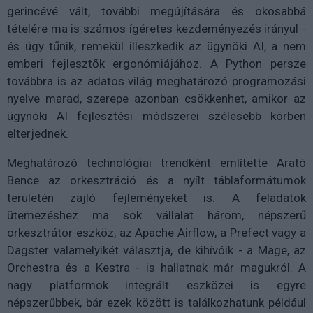
gerincévé vált, további megújítására és okosabbá
tételére ma is számos ígéretes kezdeményezés irányul -
és úgy tűnik, remekül illeszkedik az ügynöki AI, a nem
emberi fejlesztők ergonómiájához. A Python persze
továbbra is az adatos világ meghatározó programozási
nyelve marad, szerepe azonban csökkenhet, amikor az
ügynöki AI fejlesztési módszerei szélesebb körben
elterjednek.
Meghatározó technológiai trendként említette Arató
Bence az orkesztráció és a nyílt táblaformátumok
területén zajló fejleményeket is. A feladatok
ütemezéshez ma sok vállalat három, népszerű
orkesztrátor eszköz, az Apache Airflow, a Prefect vagy a
Dagster valamelyikét választja, de kihívóik - a Mage, az
Orchestra és a Kestra - is hallatnak már magukról. A
nagy platformok integrált eszközei is egyre
népszerűbbek, bár ezek között is találkozhatunk például