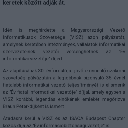
keretek között adják át.
Idén is meghirdette a Magyarországi Vezető
Informatikusok Szövetsége (VISZ) azon pályázatát,
amelynek keretében intézmények, vállalatok informatikai
szervezeteinek vezetői versenghetnek az "Év
informatikai vezetője" díjért.
Az alapításának 30. évfordulóját jövőre ünneplő szakmai
szövetség pályázatán a legjobbnak bizonyuló 35 évnél
fiatalabb informatikai vezető teljesítményét is elismerik
az "Év fiatal informatikai vezetője" díjjal, amely egyben a
VISZ korábbi, legendás elnökének emlékét megőrizve
Braun Péter-díjként is ismert
Átadásra kerül a VISZ és az ISACA Budapest Chapter
közös díja az "Év információbiztonsági vezetje" is.