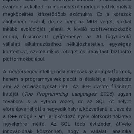
számolniuk kellett - mindenesetre mérlegelhették, melyik
megközelítés kifizetődőbb számukra. Ez a korszak
alighanem lezárul, de ez nem az MDS végét, sokkal
inkább evolúcióját jelenti. A kiváló szoftvereszközök
eddigi, felaprózott gyűjteménye az AI (ügynökök)
vállalati alkalmazásához nélkülözhetetlen, egységes
kontextust, szemantikus réteget és irányítást biztosító
platformokba épül.
A mesterséges intelligencia nemcsak az adatplatformok,
hanem a programnyelvek piacát is átalakítja, legalábbis
ami az erőviszonyokat illeti. Az IEEE évente frissített
listáját (
Top Programming Languages 2025
) ugyan
továbbra is a Python vezeti, de az SQL öt helyet
előrelépve feljött a negyedik helyre, közvetlenül a Java és
a C++ mögé - ami a lekérdező nyelv életkorát tekintve
figyelemre méltó. Az SQL több évtizeden átívelő
innovációnak köszönheti, hogy a vállalati analitika