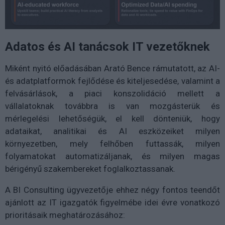
Adatos és AI tanácsok IT vezetőknek
Miként nyitó előadásában Arató Bence rámutatott, az AI-
és adatplatformok fejlődése és kiteljesedése, valamint a
felvásárlások, a piaci konszolidáció mellett a
vállalatoknak továbbra is van mozgásterük és
mérlegelési lehetőségük, el kell dönteniük, hogy
adataikat, analitikai és AI eszközeiket milyen
környezetben, mely felhőben futtassák, milyen
folyamatokat automatizáljanak, és milyen magas
bérigényű szakembereket foglalkoztassanak.
A BI Consulting ügyvezetője ehhez négy fontos teendőt
ajánlott az IT igazgatók figyelmébe idei évre vonatkozó
prioritásaik meghatározásához: