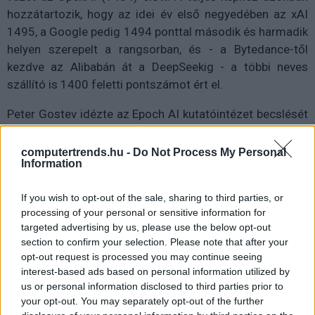
hozzátartozik, hogy az idei év első negyedében az xAI
1495, a Google pedig 1494 ponttal második és harmadik
helyen szerepelt a rangsorban, és - a Bytedance-től
kezdve az Alibabán át a DeepSeekig - a többi neves
szállító is 1400 feletti pontszámot ért el.
Peter Gostev idézte az Epoch AI kutatóintézet becslését
is, amely szerint gigawattban kifejezve az Anthropic
modelljei 2023 óta következetesen kevesebb számítási
computertrends.hu -
Do Not Process My Personal
Information
kapacitást használnak, mint az OpenAI modelljei, és
jelenleg is ez a felállás. Éves árbevétel tekintetében
If you wish to opt-out of the sale, sharing to third parties, or
ugyanakkor az Anthropic idén már átveheti a vezetést -
processing of your personal or sensitive information for
az előrejelzés szerint ugyanis 30 milliárd dollárra, míg az
targeted advertising by us, please use the below opt-out
OpenAI 25 milliárd dollárra számíthat, ami a tavaly
section to confirm your selection. Please note that after your
januári szinthez képest mindkét cég esetében hatalmas
opt-out request is processed you may continue seeing
ugrásnak minősül.
interest-based ads based on personal information utilized by
us or personal information disclosed to third parties prior to
A ChatGPT kibocsátása, 2022 novembere óta a
your opt-out. You may separately opt-out of the further