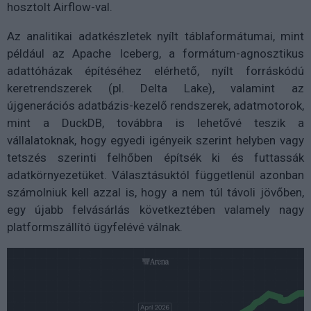
hosztolt Airflow-val.
Az analitikai adatkészletek nyílt táblaformátumai, mint
például az Apache Iceberg, a formátum-agnosztikus
adattóházak építéséhez elérhető, nyílt forráskódú
keretrendszerek (pl. Delta Lake), valamint az
újgenerációs adatbázis-kezelő rendszerek, adatmotorok,
mint a DuckDB, továbbra is lehetővé teszik a
vállalatoknak, hogy egyedi igényeik szerint helyben vagy
tetszés szerinti felhőben építsék ki és futtassák
adatkörnyezetüket. Választásuktól függetlenül azonban
számolniuk kell azzal is, hogy a nem túl távoli jövőben,
egy újabb felvásárlás következtében valamely nagy
platformszállító ügyfelévé válnak.