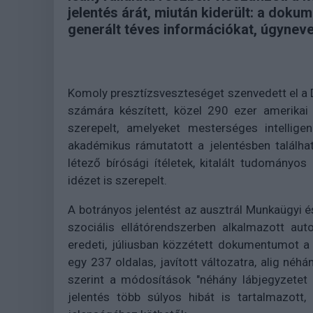
jelentés árát, miután kiderült: a doku
generált téves információkat, úgynevez
Komoly presztízsveszteséget szenvedett el a D
számára készített, közel 290 ezer amerikai 
szerepelt, amelyeket mesterséges intellige
akadémikus rámutatott a jelentésben találha
létező bírósági ítéletek, kitalált tudományos
idézet is szerepelt.
A botrányos jelentést az ausztrál Munkaügyi 
szociális ellátórendszerben alkalmazott au
eredeti, júliusban közzétett dokumentumot 
egy 237 oldalas, javított változatra, alig néh
szerint a módosítások "néhány lábjegyzetet 
jelentés több súlyos hibát is tartalmazott,