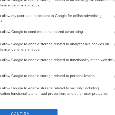
szabályai mellett
evice identifiers in apps.
o allow my user data to be sent to Google for online advertising
s.
nyomásgyakorlása közepette.
to allow Google to send me personalized advertising.
o allow Google to enable storage related to analytics like cookies on
evice identifiers in apps.
nna Virkkunen szerint az uniós politikusoknak "meg kell
o allow Google to enable storage related to functionality of the website
 fokozódó támadásai ellenére,
amelyek az EU digitális
ces Act (DSA) és a Digital Markets Act (DMA) körüli
o allow Google to enable storage related to personalization.
ald Trump kormánya kereskedelmi szankciókat helyezett
o allow Google to enable storage related to security, including
ajtó alelnöke és technológiai szuverenitásért felelős
cation functionality and fraud prevention, and other user protection.
gsúlyozta: Brüsszel eltökélt abban, hogy továbbra is
 piacokról szóló jogszabályokat, még akkor is, ha az
ten egyaránt - nyíltan támadja azokat. "Fontos, hogy
CONFIRM