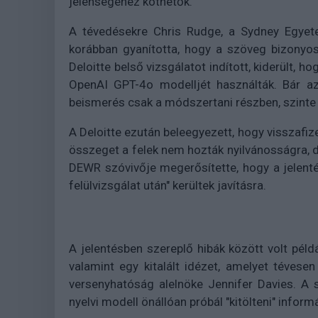
jelenségéhez köthetők.
A tévedésekre Chris Rudge, a Sydney Egyete
korábban gyanította, hogy a szöveg bizonyo
Deloitte belső vizsgálatot indított, kiderült, 
OpenAI GPT-4o modelljét használták. Bár az
beismerés csak a módszertani részben, szinte 
A Deloitte ezután beleegyezett, hogy visszafiz
összeget a felek nem hozták nyilvánosságra, de
DEWR szóvivője megerősítette, hogy a jelentés
felülvizsgálat után" kerültek javításra.
A jelentésben szereplő hibák között volt péld
valamint egy kitalált idézet, amelyet tévesen
versenyhatóság alelnöke Jennifer Davies. A s
nyelvi modell önállóan próbál "kitölteni" infor