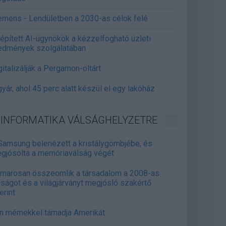
emens - Lendületben a 2030-as célok felé
épített AI-ügynökök a kézzelfogható üzleti
edmények szolgálatában
gitalizálják a Pergamon-oltárt
gyár, ahol 45 perc alatt készül el egy lakóház
INFORMATIKA VÁLSÁGHELYZETRE
Samsung belenézett a kristálygömbjébe, és
gjósolta a memóriaválság végét
marosan összeomlik a társadalom a 2008-as
lságot és a világjárványt megjósló szakértő
erint
án mémekkel támadja Amerikát