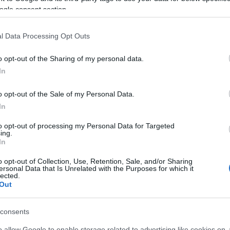
ogle consent section.
 trendeket a fiatalok elvárásai (X)
ágot is várnak.
l Data Processing Opt Outs
o opt-out of the Sharing of my personal data.
In
o opt-out of the Sale of my Personal Data.
In
to opt-out of processing my Personal Data for Targeted
ing.
Tetszik
In
o opt-out of Collection, Use, Retention, Sale, and/or Sharing
ersonal Data that Is Unrelated with the Purposes for which it
lected.
zászólások
Out
consents
o allow Google to enable storage related to advertising like cookies on