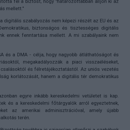
totta fel a biztost, hogy "határozottabban álljon ki az
s mellett."
 a digitális szabályozás nem képezi részét az EU és az
Demokratikus, biztonságos és tisztességes digitális
unk ennek fenntartása mellett. A mi szabályaink nem
DSA és a DMA - célja, hogy nagyobb átláthatóságot és
riásoktól, megakadályozzák a piaci visszaéléseket,
csalásoktól és félretájékoztatástól. Az uniós vezetés
ság korlátozását, hanem a digitális tér demokratikus
zonban egyre inkább kereskedelmi vetületet is kap.
ek és a kereskedelmi főtárgyalók arról egyeztetnek,
eket az amerikai adminisztrációval, amely újabb
alkotás terén.
izottság továbbra is szigorúan ellenőrzi a szabályok