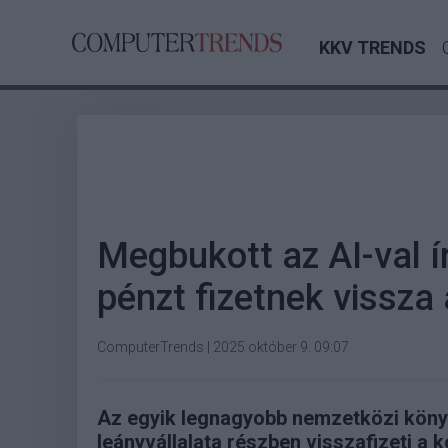
KKV TRENDS
Megbukott az AI-val í
pénzt fizetnek vissza
ComputerTrends
|
2025 október 9. 09:07
Az egyik legnagyobb nemzetközi könyv
leányvállalata részben visszafizeti a