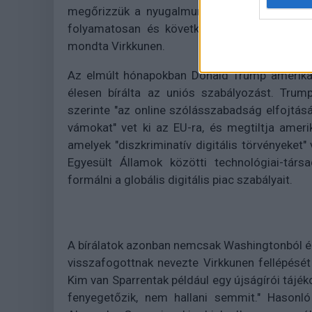
megőrizzük a nyugalmunkat, még akkor is, h
folyamatosan és következetesen alkalmazzuk
mondta Virkkunen.
Az elmúlt hónapokban Donald Trump amerikai 
élesen bírálta az uniós szabályozást. Trum
szerinte "az online szólásszabadság elfojtásá
vámokat" vet ki az EU-ra, és megtiltja amer
amelyek "diszkriminatív digitális törvényeket"
Egyesült Államok közötti technológiai-társ
formálni a globális digitális piac szabályait.
A bírálatok azonban nemcsak Washingtonból érk
visszafogottnak nevezte Virkkunen fellépésé
Kim van Sparrentak például egy újságírói tájé
fenyegetőzik, nem hallani semmit." Hasonló