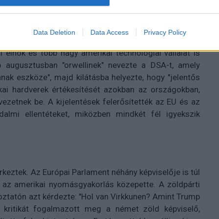
a különféle támadások érik ezeket a törvényeket. Mi
 a szabályokat, és mindenkit biztosíthatok erről" -
Data Deletion
Data Access
Privacy Policy
elnök és több nagy amerikai technológiai vállalat is
p augusztusban "orwellinek" nevezte a DSA-t, amely
nak eszköze", majd kilátásba helyezte, hogy "jelentős
ikai hardverek értékesítését azokban az országokban,
 vezetnek be. A kijelentések felerősítették az EU és az
adalmi ellentéteket, miközben mindkét fél igyekszik
eztek. Az Európai Parlament néhány képviselője is túl
t az amerikai nyomásgyakorlás közepette. A zöldpárti
koztatón azt kérdezte: "Hol van Virkkunen? Amint Trump
 kritikát fogalmazott meg a német zöld képviselő,