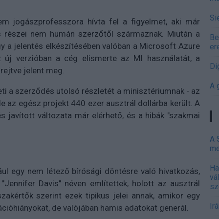
Si
m jogászprofesszora hívta fel a figyelmet, aki már
s részei nem humán szerzőtől származnak. Miután a
Be
hogy a jelentés elkészítésében valóban a Microsoft Azure
er
 új verzióban a cég elismerte az MI használatát, a
Di
rejtve jelent meg.
A 
eti a szerződés utolsó részletét a minisztériumnak - az
 az egész projekt 440 ezer ausztrál dollárba került. A
 javított változata már elérhető, és a hibák "szakmai
A 
me
Ha
ául egy nem létező bírósági döntésre való hivatkozás,
vá
 "Jennifer Davis" néven említettek, holott az ausztrál
sz
zakértők szerint ezek tipikus jelei annak, amikor egy
Ir
mációhiányokat, de valójában hamis adatokat generál.