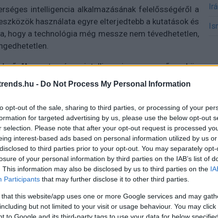
Ir
erséges intelligencia alkalmazásának felelősségéről a
-eszközök használata egyre elterjedtebb a kutatások és
Is
rra, hogy a technológia még messze nem tévedhetetlen,
ngedhetetlen.
elmű: "A mesterséges intelligencia nagyszerű eszköz
nak benne, az súlyos következményekkel járhat." Mint
rends.hu -
Do Not Process My Personal Information
jelentés egy olyan könyvre hivatkozott, amely állítólag
fűződik - csakhogy ilyen mű soha nem jelent meg, és a
to opt-out of the sale, sharing to third parties, or processing of your per
jához.
formation for targeted advertising by us, please use the below opt-out s
r selection. Please note that after your opt-out request is processed y
lhat nemcsak a kormányzati megbízásokon dolgozó
eing interest-based ads based on personal information utilized by us or
ág számára is. A Deloitte esete azt bizonyítja, hogy a
disclosed to third parties prior to your opt-out. You may separately opt-
lenőrizetlen használata nemcsak szakmai hitelességet,
losure of your personal information by third parties on the IAB’s list of
. This information may also be disclosed by us to third parties on the
IA
sen akkor, ha a technológia "kreativitása" a valóság
Participants
that may further disclose it to other third parties.
 that this website/app uses one or more Google services and may gath
including but not limited to your visit or usage behaviour. You may click 
 to Google and its third-party tags to use your data for below specifi