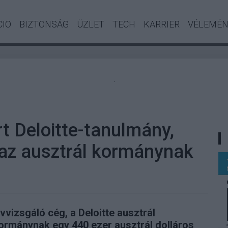
CIO
BIZTONSÁG
ÜZLET
TECH
KARRIER
VÉLEMÉ
.
rt Deloitte-tanulmány,
 az ausztrál kormánynak
vizsgáló cég, a Deloitte ausztrál
 kormánynak egy 440 ezer ausztrál dolláros