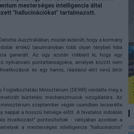
mentum mesterséges intelligencia által
ett "hallucinációkat" tartalmazott.
eloitte Ausztráliában, miután kiderült, hogy a kormány
dollár értékű tanulmányban több olyan ténybeli hiba
ncia generált. Az ügy azután robbant ki, hogy egy
tó nyilvánvaló pontatlanságokra, amelyek között nem
 hivatkozások és egy hamis, ráadásul elírt nevű bírói
és Foglalkoztatási Minisztérium (DEWR) rendelte meg a
tomatizált büntetési mechanizmusok vizsgálatára. Az
a minisztérium szeptember végén csendben lecserélte
ány nappal a hosszú hétvége előtt. A hivatalos indoklás
és hivatkozást" pontosítottak - valójában azonban a
 amelyek a mesterséges intelligencia "hallucinációs"
Id
me