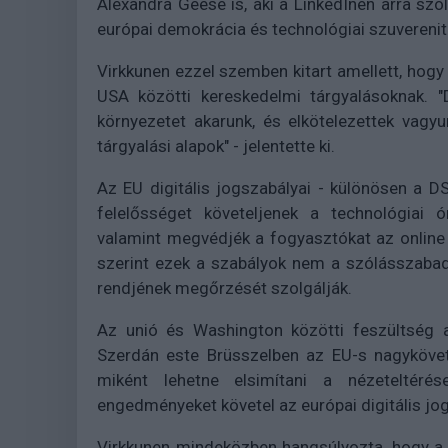
Alexandra Geese is, aki a LinkedInen arra szólí
európai demokrácia és technológiai szuverenitá
Virkkunen ezzel szemben kitart amellett, hogy
USA közötti kereskedelmi tárgyalásoknak. "
környezetet akarunk, és elkötelezettek vagy
tárgyalási alapok" - jelentette ki.
Az EU digitális jogszabályai - különösen a 
felelősséget követeljenek a technológiai ó
valamint megvédjék a fogyasztókat az online 
szerint ezek a szabályok nem a szólásszabad
rendjének megőrzését szolgálják.
Az unió és Washington közötti feszültség a
Szerdán este Brüsszelben az EU-s nagykövet
miként lehetne elsimítani a nézeteltérés
engedményeket követel az európai digitális jog
Virkkunen mindeközben hangsúlyozta, hogy a B