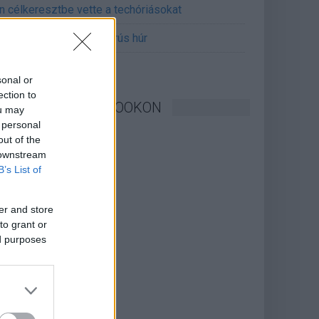
án célkeresztbe vette a techóriásokat
mét feszül a hidegháborús húr
sonal or
ection to
KÖVESSEN FACEBOOKON
ou may
 personal
out of the
 downstream
B’s List of
er and store
to grant or
ed purposes