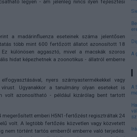
sátható legyen - ám jelenleg nincs ilyen fejlesztési
Si
Be
er
rint a madárinfluenza eseteinek száma jelentősen
Di
atás több mint 600 fertőzött állatot azonosított 18
l. Ez különösen aggasztó, mivel a macskák szoros
A 
ális hidat képezhetnek a zoonotikus - állatról emberre
lfogyasztásával, nyers szárnyastermékekkel vagy
A 
a vírust. Ugyanakkor a tanulmány olyan eseteket is
me
 volt azonosítható - például kizárólag bent tartott
Ha
vá
4 megerősített emberi H5N1-fertőzést regisztráltak 24
sz
lű volt. A legtöbb fertőzés közvetlen vagy közvetett
Ir
dig nem történt tartós emberről emberre való terjedés.