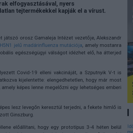
ak elfogyasztásával, nyers
tlan tejtermékekkel kapják el a vírust.
t játszó orosz Gamaleja Intézet vezetője, Alekszandr
 H5N1 jelű madárinfluenza mutációja
, amely mostanra
obális egészségügyi válságot idézhet elő, ha átterjed
yezett Covid-19 elleni vakcináját, a Szputnyik V-t is
latkozva kijelentette: elengedhetetlen, hogy már most
e, amely képes lenne megelőzni egy lehetséges emberi
épes lesz levegőn keresztül terjedni, a fekete himlő is
zott Ginszburg.
Id
lene előállítani, hogy egy prototípus 3-4 héten belül
me