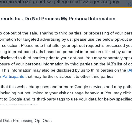
orsan változó genetikai jellege miatt az egészségügyi
Ir
Is
rends.hu -
Do Not Process My Personal Information
 Betegségmegelőzési Központja (CDC) továbbra is
 Ginszburg szerint a világ jelenleg nincs megfelelően
to opt-out of the sale, sharing to third parties, or processing of your per
alálosabb járvány kezelésére.
formation for targeted advertising by us, please use the below opt-out s
r selection. Please note that after your opt-out request is processed y
rni, amíg a H5N1 mutációja valóban lehetővé teszi a
eing interest-based ads based on personal information utilized by us or
inafejlesztésnek és járványügyi előkészületeknek most
disclosed to third parties prior to your opt-out. You may separately opt-
losure of your personal information by third parties on the IAB’s list of
. This information may also be disclosed by us to third parties on the
IA
uenza" jelenleg még nem fenyeget tömeges emberi
Participants
that may further disclose it to other third parties.
kus vírusok története ismétlődő mintázatot mutat: a
 that this website/app uses one or more Google services and may gath
lőzés kulcsfontosságú a jövőbeli világjárványok
including but not limited to your visit or usage behaviour. You may click 
 to Google and its third-party tags to use your data for below specifi
ogle consent section.
l Data Processing Opt Outs
 trendeket a fiatalok elvárásai (X)