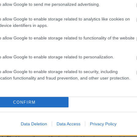
szer indul
to allow Google to send me personalized advertising.
o allow Google to enable storage related to analytics like cookies on
evice identifiers in apps.
országban.
o allow Google to enable storage related to functionality of the website
o allow Google to enable storage related to personalization.
án, ismét bebizonyította, hogy mérete nem akadálya a
o allow Google to enable storage related to security, including
 Kormány bejelentette: országos szinten vezetik be a
cation functionality and fraud prevention, and other user protection.
lsősorban a turistákat célozza meg, de hosszú távon az
átogatók immár több mint 100 különféle kriptovalutával
CONFIRM
epülőjegyről, vagy akár helyi piacokon való vásárlásról.
R-kódos technológiával működik, így elegendő egy
Data Deletion
Data Access
Privacy Policy