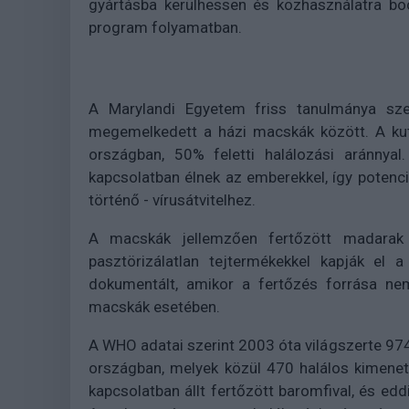
gyártásba kerülhessen és közhasználatra boc
program folyamatban.
A Marylandi Egyetem friss tanulmánya sze
megemelkedett a házi macskák között. A kut
országban, 50% feletti halálozási aránnya
kapcsolatban élnek az emberekkel, így potenci
történő - vírusátvitelhez.
A macskák jellemzően fertőzött madarak e
pasztörizálatlan tejtermékekkel kapják el 
dokumentált, amikor a fertőzés forrása nem
macskák esetében.
A WHO adatai szerint 2003 óta világszerte 97
országban, melyek közül 470 halálos kimenete
kapcsolatban állt fertőzött baromfival, és ed