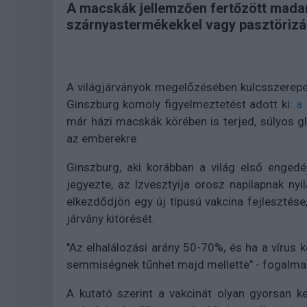
A macskák jellemzően fertőzött madar
szárnyastermékekkel vagy pasztörizála
A világjárványok megelőzésében kulcsszerepe
Ginszburg komoly figyelmeztetést adott ki:
a
már házi macskák körében is terjed, súlyos gl
az emberekre.
Ginszburg, aki korábban a világ első engedél
jegyezte, az Izvesztyija orosz napilapnak nyi
elkezdődjön egy új típusú vakcina fejlesztés
járvány kitörését.
"Az elhalálozási arány 50-70%, és ha a vírus k
semmiségnek tűnhet majd mellette" - fogalma
A kutató szerint a vakcinát olyan gyorsan kel