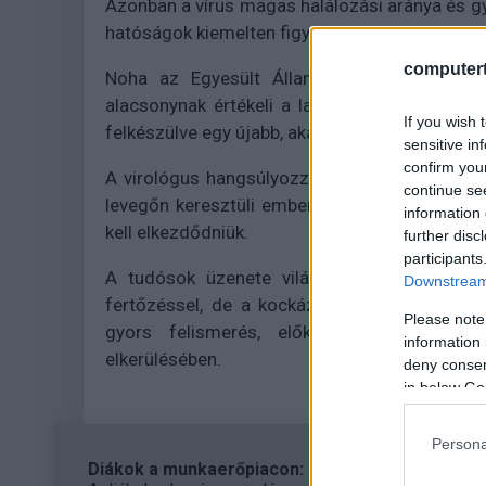
Azonban a vírus magas halálozási aránya és gy
hatóságok kiemelten figyelik evolúcióját.
computert
Noha az Egyesült Államok Járványügyi és
alacsonynak értékeli a lakossági kockázatot,
If you wish 
felkészülve egy újabb, akár a Covid-19-nél is h
sensitive in
confirm you
A virológus hangsúlyozza: nem szabad megvá
continue se
levegőn keresztüli emberi terjedést - a vakc
information 
kell elkezdődniük.
further disc
participants
A tudósok üzenete világos: a "macskainfl
Downstream 
fertőzéssel, de a kockázat valós. A zoonoti
Please note
gyors felismerés, előkészületek és mege
information 
elkerülésében.
deny consent
in below Go
Persona
Diákok a munkaerőpiacon: Így formálják a 2026-os