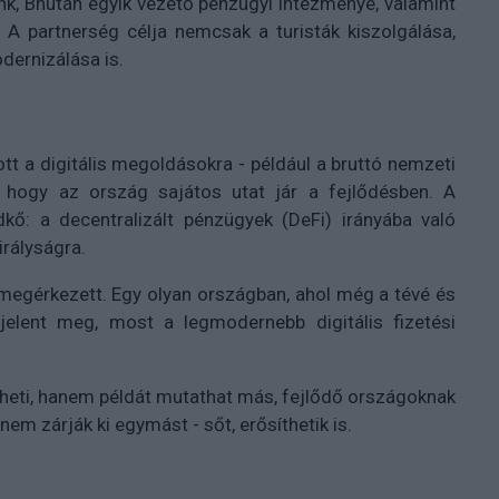
ank, Bhután egyik vezető pénzügyi intézménye, valamint
. A partnerség célja nemcsak a turisták kiszolgálása,
dernizálása is.
ott a digitális megoldásokra - például a bruttó nemzeti
 hogy az ország sajátos utat jár a fejlődésben. A
dkő: a decentralizált pénzügyek (DeFi) irányába való
irályságra.
megérkezett. Egy olyan országban, ahol még a tévé és
jelent meg, most a legmodernebb digitális fizetési
heti, hanem példát mutathat más, fejlődő országoknak
em zárják ki egymást - sőt, erősíthetik is.