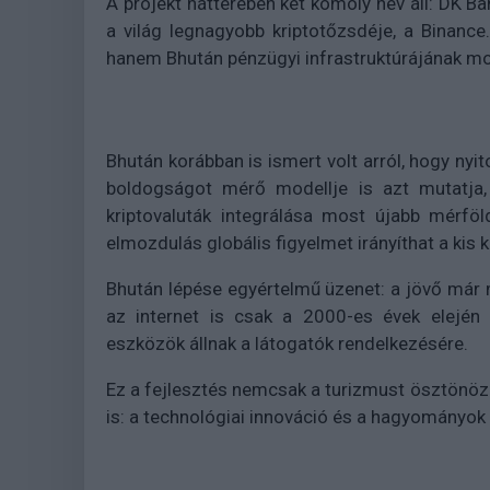
A projekt hátterében két komoly név áll: DK B
a világ legnagyobb kriptotőzsdéje, a Binance
hanem Bhután pénzügyi infrastruktúrájának mo
Bhután korábban is ismert volt arról, hogy nyit
boldogságot mérő modellje is azt mutatja,
kriptovaluták integrálása most újabb mérföl
elmozdulás globális figyelmet irányíthat a kis k
Bhután lépése egyértelmű üzenet: a jövő már 
az internet is csak a 2000-es évek elején 
eszközök állnak a látogatók rendelkezésére.
Ez a fejlesztés nemcsak a turizmust ösztönöz
is: a technológiai innováció és a hagyományok n