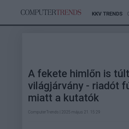
KKV TRENDS
A fekete himlőn is tú
világjárvány - riadót 
miatt a kutatók
ComputerTrends
|
2025 május 21. 15:29