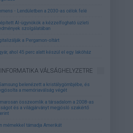
emens - Lendületben a 2030-as célok felé
épített AI-ügynökök a kézzelfogható üzleti
edmények szolgálatában
gitalizálják a Pergamon-oltárt
gyár, ahol 45 perc alatt készül el egy lakóház
INFORMATIKA VÁLSÁGHELYZETRE
Samsung belenézett a kristálygömbjébe, és
gjósolta a memóriaválság végét
marosan összeomlik a társadalom a 2008-as
lságot és a világjárványt megjósló szakértő
erint
án mémekkel támadja Amerikát