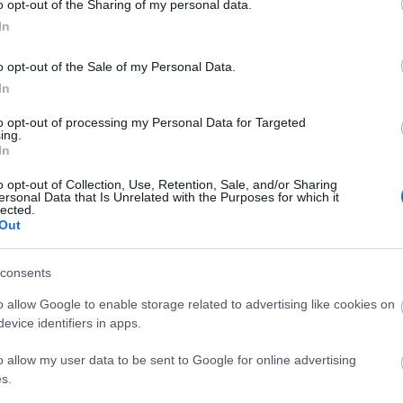
ágot is várnak.
o opt-out of the Sharing of my personal data.
In
o opt-out of the Sale of my Personal Data.
adárinfluenza
#zoonotikus vírus
In
to opt-out of processing my Personal Data for Targeted
ing.
In
o opt-out of Collection, Use, Retention, Sale, and/or Sharing
Tetszik
ersonal Data that Is Unrelated with the Purposes for which it
lected.
Out
consents
zászólások
o allow Google to enable storage related to advertising like cookies on
evice identifiers in apps.
a kriptót - országos
o allow my user data to be sent to Google for online advertising
s.