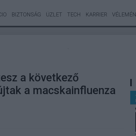
CIO
BIZTONSÁG
ÜZLET
TECH
KARRIER
VÉLEMÉ
.
ltesz a következő
fújtak a macskainfluenza