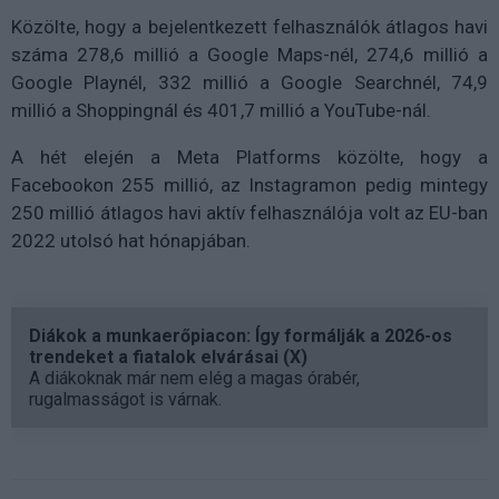
Közölte, hogy a bejelentkezett felhasználók átlagos havi
száma 278,6 millió a Google Maps-nél, 274,6 millió a
Google Playnél, 332 millió a Google Searchnél, 74,9
millió a Shoppingnál és 401,7 millió a YouTube-nál.
A hét elején a Meta Platforms közölte, hogy a
Facebookon 255 millió, az Instagramon pedig mintegy
250 millió átlagos havi aktív felhasználója volt az EU-ban
2022 utolsó hat hónapjában.
Diákok a munkaerőpiacon: Így formálják a 2026-os
trendeket a fiatalok elvárásai (X)
A diákoknak már nem elég a magas órabér,
rugalmasságot is várnak.