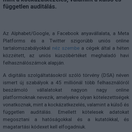
független auditálás.
Az Alphabet/Google, a Facebook anyavállalata, a Meta
Platforms és a Twitter szigorúbb uniós online
tartalomszabályokkal
néz szembe
a cégek által a héten
közzétett, az uniós küszöbértéket meghaladó havi
felhasználószámok alapján.
A digitális szolgáltatásokról szóló törvény (DSA) néven
ismert új szabályok a 45 milliónál több felhasználóról
beszámoló vállalatokat nagyon nagy online
platformoknak nevezik, amelyekre olyan kötelezettségek
vonatkoznak, mint a kockázatkezelés, valamint a külső és
független auditálás. Emellett kötelesek adatokat
megosztani a hatóságokkal és a kutatókkal, és
magatartási kódexet kell elfogadniuk.