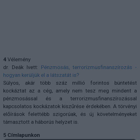
4
Vélemény
dr. Deák Ivett:
Pénzmosás, terrorizmusfinanszírozás -
hogyan kerüljük el a látszatát is?
Súlyos, akár több száz millió forintos büntetést
kockáztat az a cég, amely nem tesz meg mindent a
pénzmosással és a terrorizmusfinanszírozással
kapcsolatos kockázatok kiszűrése érdekében. A törvényi
előírások felettébb szigorúak, és új követelményeket
támasztott a háborús helyzet is.
5 Címlapunkon