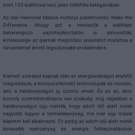
mint 150 kiállítóval lesz jelen többféle kategóriában.
Az idei Hannover Messe mottója sokatmondó: Make the
Difference. Ahogy azt a rendezők a kiállítást
beharangozó sajtótájékoztatón is elmondták,
kötelessége az iparnak megoldási javaslatot mutatnia a
társadalmat érintő legsúlyosabb problémákra.
Kiemelt szerepet kapnak idén az energiaválságot enyhítő
megoldások, a környezetkímélő technológiák és minden,
ami a hatékonyságot új szintre emeli. És ez az, ahol
komoly szemléletváltásra van szükség: míg régebben a
hatékonyságot úgy mérték, hogy adott idő alatt minél
nagyobb legyen a termelékenység, ma már egy másik
képletet kell alkalmazni. Ez pedig az adott idő alatt minél
kevesebb nyersanyag és energia felhasználásával