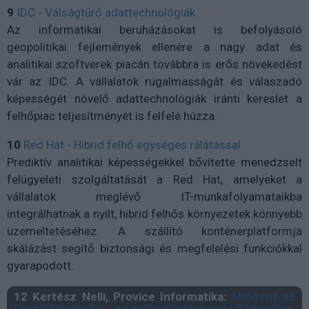
9
IDC - Válságtűrő adattechnológiák
Az informatikai beruházásokat is befolyásoló
geopolitikai fejlemények ellenére a nagy adat és
analitikai szoftverek piacán továbbra is erős növekedést
vár az IDC. A vállalatok rugalmasságát és válaszadó
képességét növelő adattechnológiák iránti kereslet a
felhőpiac teljesítményét is felfelé húzza.
10
Red Hat - Hibrid felhő egységes rálátással
Prediktív analitikai képességekkel bővítette menedzselt
felügyeleti szolgáltatását a Red Hat, amelyeket a
vállalatok meglévő IT-munkafolyamataikba
integrálhatnak a nyílt, hibrid felhős környezetek könnyebb
üzemeltetéséhez. A szállító konténerplatformja
skálázást segítő biztonsági és megfelelési funkciókkal
gyarapodott.
12
Kertész Nelli, Provice Informatika:
Mindent az
ügyfélélményért - az agilis döntéshozás 5 akadálya