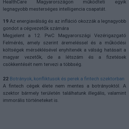
HealthCare Magyarországon működteti egyik
legnagyobb mesterséges intelligencia csapatát.
19
Az energiaválság és az infláció okozzák a legnagyobb
gondot a cégvezetők számára
Megjelent a 12. PwC Magyarországi Vezérigazgató
Felmérés, amely szerint áremeléssel és a működési
költségek mérséklésével enyhítenék a válság hatásait a
magyar vezetők, de a létszám és a fizetések
csökkentését nem tervezi a többség.
22
Botrányok, konfliktusok és perek a fintech szektorban
A fintech cégek élete nem mentes a botrányoktól. A
szektor bármely területén találhatunk illegális, valamint
immorális történeteket is.