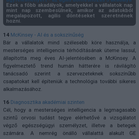
Ezek a főbb akadályok, amelyekkel a vállalatok nap
mint nap szembesülnek, amikor az adatokból
megalapozott, agilis döntéseket szeretnének
hozni.
14
McKinsey - AI és a sokszínűség
Bár a vállalatok mind szélesebb köre használja, a
mesterséges intelligencia térhódításának üteme lassul,
állapította meg éves AI-jelentésében a McKinsey. A
figyelmeztető trend humán hátterére is rávilágító
tanácsadó szerint a szervezeteknek sokszínűbb
csapatokat kell építeniük a technológia további sikeres
alkalmazásához.
16
Diagnosztika akadémiai szinten
Cél, hogy a mesterséges intelligencia a legmagasabb
szintű orvosi tudást tegye elérhetővé a vizsgálatot
végző egészségügyi személyzet, illetve a betegek
számára. A nemrég önálló vállalattá alakult GE