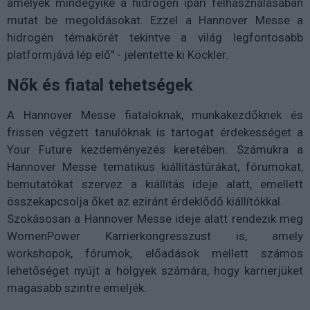
amelyek mindegyike a hidrogén ipari felhasználásában
mutat be megoldásokat. Ezzel a Hannover Messe a
hidrogén témakörét tekintve a világ legfontosabb
platformjává lép elő" - jelentette ki Köckler.
Nők és fiatal tehetségek
A Hannover Messe fiataloknak, munkakezdőknek és
frissen végzett tanulóknak is tartogat érdekességet a
Your Future kezdeményezés keretében. Számukra a
Hannover Messe tematikus kiállítástúrákat, fórumokat,
bemutatókat szervez a kiállítás ideje alatt, emellett
összekapcsolja őket az eziránt érdeklődő kiállítókkal.
Szokásosan a Hannover Messe ideje alatt rendezik meg
WomenPower Karrierkongresszust is, amely
workshopok, fórumok, előadások mellett számos
lehetőséget nyújt a hölgyek számára, hogy karrierjüket
magasabb szintre emeljék.