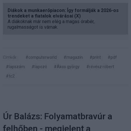
Diákok a munkaerőpiacon: Így formálják a 2026-os
trendeket a fiatalok elvárásai (X)
A diákoknak már nem elég a magas órabér,
rugalmasságot is várnak.
Címkék:
#computerworld
#magazin
#print
#pdf
#lapszám
#lapozó
#Ákos györgy
#révész róbert
#tc2
Úr Balázs: Folyamatbravúr a
felhőben - megjelent a