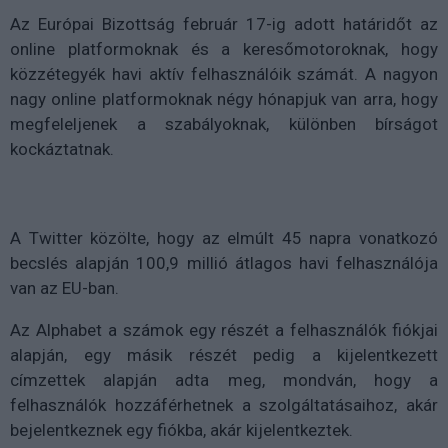
Az Európai Bizottság február 17-ig adott határidőt az
online platformoknak és a keresőmotoroknak, hogy
közzétegyék havi aktív felhasználóik számát. A nagyon
nagy online platformoknak négy hónapjuk van arra, hogy
megfeleljenek a szabályoknak, különben bírságot
kockáztatnak.
A Twitter közölte, hogy az elmúlt 45 napra vonatkozó
becslés alapján 100,9 millió átlagos havi felhasználója
van az EU-ban.
Az Alphabet a számok egy részét a felhasználók fiókjai
alapján, egy másik részét pedig a kijelentkezett
címzettek alapján adta meg, mondván, hogy a
felhasználók hozzáférhetnek a szolgáltatásaihoz, akár
bejelentkeznek egy fiókba, akár kijelentkeztek.