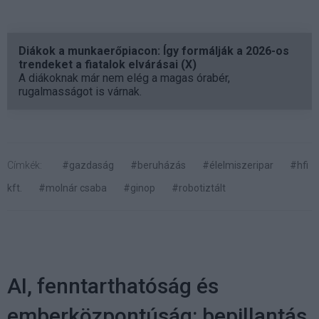
Diákok a munkaerőpiacon: Így formálják a 2026-os
trendeket a fiatalok elvárásai (X)
A diákoknak már nem elég a magas órabér,
rugalmasságot is várnak.
Címkék:
#gazdaság
#beruházás
#élelmiszeripar
#hfi
kft.
#molnár csaba
#ginop
#robotiztált
AI, fenntarthatóság és
emberközpontúság: bepillantás