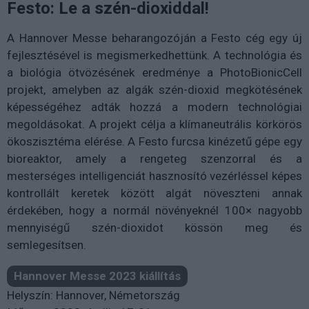
Festo: Le a szén-dioxiddal!
A Hannover Messe beharangozóján a Festo cég egy új
fejlesztésével is megismerkedhettünk. A technológia és
a biológia ötvözésének eredménye a PhotoBionicCell
projekt, amelyben az algák szén-dioxid megkötésének
képességéhez adták hozzá a modern technológiai
megoldásokat. A projekt célja a klímaneutrális körkörös
ökoszisztéma elérése. A Festo furcsa kinézetű gépe egy
bioreaktor, amely a rengeteg szenzorral és a
mesterséges intelligenciát hasznosító vezérléssel képes
kontrollált keretek között algát növeszteni annak
érdekében, hogy a normál növényeknél 100× nagyobb
mennyiségű szén-dioxidot kössön meg és
semlegesítsen.
Hannover Messe 2023 kiállítás
Helyszín: Hannover, Németország