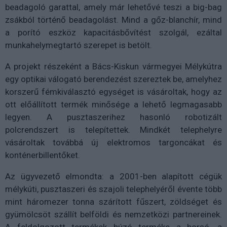
beadagoló garattal, amely már lehetővé teszi a big-bag
zsákból történő beadagolást. Mind a gőz-blanchír, mind
a porító eszköz kapacitásbővítést szolgál, ezáltal
munkahelymegtartó szerepet is betölt.
A projekt részeként a Bács-Kiskun vármegyei Mélykútra
egy optikai válogató berendezést szereztek be, amelyhez
korszerű fémkiválasztó egységet is vásároltak, hogy az
ott előállított termék minősége a lehető legmagasabb
legyen. A pusztaszerihez hasonló robotizált
polcrendszert is telepítettek. Mindkét telephelyre
vásároltak továbbá új elektromos targoncákat és
konténerbillentőket.
Az ügyvezető elmondta: a 2001-ben alapított cégük
mélykúti, pusztaszeri és szajoli telephelyéről évente több
mint háromezer tonna szárított fűszert, zöldséget és
gyümölcsöt szállít belföldi és nemzetközi partnereinek.