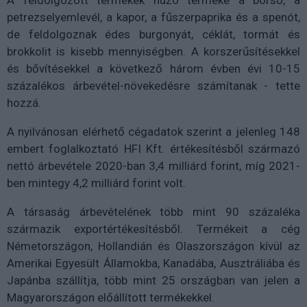
A feldolgozott termékek húzó terméke a borsó, a
petrezselyemlevél, a kapor, a fűszerpaprika és a spenót,
de feldolgoznak édes burgonyát, céklát, tormát és
brokkolit is kisebb mennyiségben. A korszerűsítésekkel
és bővítésekkel a következő három évben évi 10-15
százalékos árbevétel-növekedésre számítanak - tette
hozzá.
A nyilvánosan elérhető cégadatok szerint a jelenleg 148
embert foglalkoztató HFI Kft. értékesítésből származó
nettó árbevétele 2020-ban 3,4 milliárd forint, míg 2021-
ben mintegy 4,2 milliárd forint volt.
A társaság árbevételének több mint 90 százaléka
származik exportértékesítésből. Termékeit a cég
Németországon, Hollandián és Olaszországon kívül az
Amerikai Egyesült Államokba, Kanadába, Ausztráliába és
Japánba szállítja, több mint 25 országban van jelen a
Magyarországon előállított termékekkel.