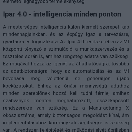
elérhető legnagyobb termelékenység.
Ipar 4.0 - intelligencia minden ponton
A mesterséges intelligencia külön kiemelt szerepet kap
mindennapjainkban, és ez éppúgy igaz a tervezésre,
gyártásra és logisztikára. Az Ipar 4.0 rendszerében az MI
központi tényező a szimuláció, a munkaszervezés és a
tesztelés során is, amihez rengeteg adatra van szükség.
Ez magával hozza az igényt az átláthatóságra, továbbá
az adatbiztonságra, hogy az automatizálás és az MI
bevonása még véletlenül se generáljon újabb
kockázatokat. Ehhez az óriási mennyiségű adathoz
minden szereplőnek hozzá kell tudni férnie, amihez
szabványok mentén meghatározott, összekapcsolt
rendszerekre van szükség. Ez a Manufacturing X
ökoszisztéma, amely biztonságos megoldást kínál, ám
implementálásához kormányzati segítségre is szükség
van. A rendszer felépítését és működési elvét áprilisban