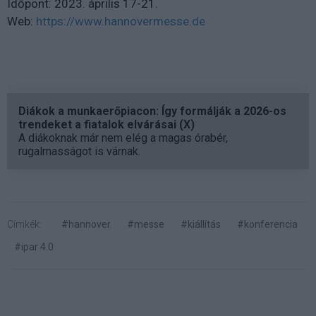
Időpont: 2023. április 17-21.
Web:
https://www.hannovermesse.de
Diákok a munkaerőpiacon: Így formálják a 2026-os
trendeket a fiatalok elvárásai (X)
A diákoknak már nem elég a magas órabér,
rugalmasságot is várnak.
Címkék:
#hannover
#messe
#kiállítás
#konferencia
#ipar 4.0