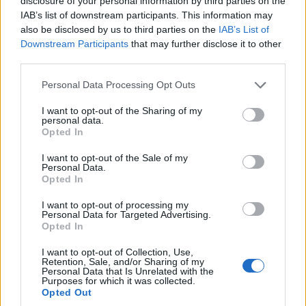
disclosure of your personal information by third parties on the
tette hozzá. A Hannover Messe kiállításon a téma köré
IAB’s list of downstream participants. This information may
csoportosuló kiállítók szervezett túráján is részt lehet
also be disclosed by us to third parties on the
IAB’s List of
venni, emellett tematikus fórumokon, előadásokon is
Downstream Participants
that may further disclose it to other
foglalkoznak a mesterséges intelligencia nyújtotta új
third parties.
lehetőségekkel.
Please note that this website/app uses one or more Google
Personal Data Processing Opt Outs
services and may gather and store information including but
Klímavédelem, fenntarthatóság
not limited to your visit or usage behaviour. You may click to
I want to opt-out of the Sharing of my
personal data.
grant or deny consent to Google and its third-party tags to
Örömteli látni, hogy a fejlett országokban minden
Opted In
use your data for below specified purposes in below Google
eddiginél nagyobb ütemben terjed a megújuló
consent section.
I want to opt-out of the Sale of my
energiaforrások iránti kereslet, sőt, ezt a legtöbb helyen
Personal Data.
Opted In
az állami beruházások is elősegítik. Ugyanakkor ipari
felhasználás esetén a megbízhatóság és rendelkezésre
I want to opt-out of processing my
Personal Data for Targeted Advertising.
állás is legalább ennyire fontos. A Hannover Messe több
Opted In
kiállítója is olyan technológiákat mutat be, amelyek a
különféle megújuló energiaforrások, például szél-, víz és
I want to opt-out of Collection, Use,
Retention, Sale, and/or Sharing of my
napenergia közötti váltást, vagyis komplex rendszerek
Personal Data that Is Unrelated with the
Purposes for which it was collected.
automatizált vezérlését teszik lehetővé. Ezáltal elérhető,
Opted Out
hogy komplett gyártósorok álljanak át teljes egészében