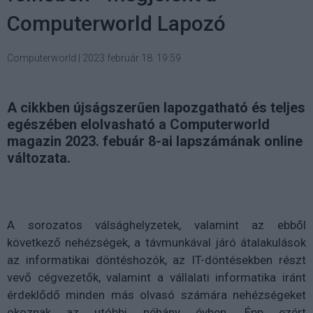
Computerworld Lapozó
Computerworld
|
2023 február 18. 19:59
A cikkben újságszerűen lapozgatható és teljes
egészében elolvasható a Computerworld
magazin 2023. febuár 8-ai lapszámának online
változata.
A sorozatos válsághelyzetek, valamint az ebből
következő nehézségek, a távmunkával járó átalakulások
az informatikai döntéshozók, az IT-döntésekben részt
vevő cégvezetők, valamint a vállalati informatika iránt
érdeklődő minden más olvasó számára nehézségeket
okoznak az utóbbi néhány évben. Épp ezért