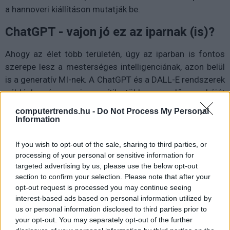
a hannoveri kiállításon mutatják be.
ChatGPT - vajon jó ez az iparnak (is)?
Ahogy az élet több területén, úgy az iparban is fontos
szerepe lesz a mesterséges intelligenciának, azon belül
is a generatív MI-nek. A ChatGPT és a DALL-E rendszerek
például már ma is segítik több szereplő munkáját
szövegírással, programozási segédletekkel, dizájnnal. "A
computertrends.hu -
Do Not Process My Personal
nem is olyan távoli jövőben abszolút hétköznapivá válhat,
Information
hogy a mesterséges intelligencia tervez egy gépet,
amely tervet mérnökök ellenőrzik majd és végrehajtják
If you wish to opt-out of the sale, sharing to third parties, or
processing of your personal or sensitive information for
rajta a szükséges módosításokat, hogy a valóságban is
targeted advertising by us, please use the below opt-out
hatékonyan működő eszközt kapjanak" - nyilatkozta Dr.
section to confirm your selection. Please note that after your
Jochen Köckler, a Deutsche Messe vállalatcsoport
opt-out request is processed you may continue seeing
igazgatótanácsának elnöke. "Ez az új megközelítés
interest-based ads based on personal information utilized by
rengeteg időt megspórol és segít enyhíteni a
us or personal information disclosed to third parties prior to
your opt-out. You may separately opt-out of the further
szakképzett munkaerő hiányából fakadó problémákat" -