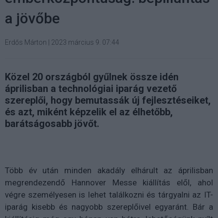
a jövőbe
Erdős Márton
|
2023 március 9. 07:44
Közel 20 országból gyűlnek össze idén
áprilisban a technológiai iparág vezető
szereplői, hogy bemutassák új fejlesztéseiket,
és azt, miként képzelik el az élhetőbb,
barátságosabb jövőt.
Több év után minden akadály elhárult az áprilisban
megrendezendő Hannover Messe kiállítás elől, ahol
végre személyesen is lehet találkozni és tárgyalni az IT-
iparág kisebb és nagyobb szereplőivel egyaránt. Bár a