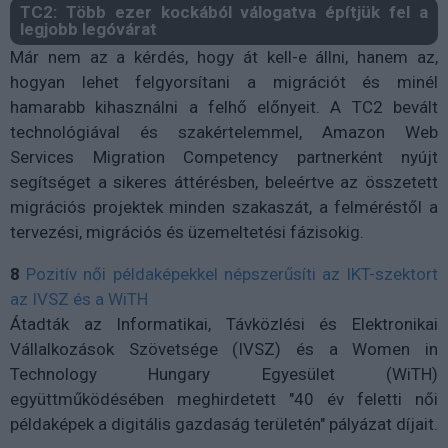
TC2: Több ezer kockából válogatva építjük fel a
legjobb legóvárat
Már nem az a kérdés, hogy át kell-e állni, hanem az,
hogyan lehet felgyorsítani a migrációt és minél
hamarabb kihasználni a felhő előnyeit. A TC2 bevált
technológiával és szakértelemmel, Amazon Web
Services Migration Competency partnerként nyújt
segítséget a sikeres áttérésben, beleértve az összetett
migrációs projektek minden szakaszát, a felméréstől a
tervezési, migrációs és üzemeltetési fázisokig.
8
Pozitív női példaképekkel népszerűsíti az IKT-szektort
az IVSZ és a WiTH
Átadták az Informatikai, Távközlési és Elektronikai
Vállalkozások Szövetsége (IVSZ) és a Women in
Technology Hungary Egyesület (WiTH)
együttműködésében meghirdetett "40 év feletti női
példaképek a digitális gazdaság területén" pályázat díjait.