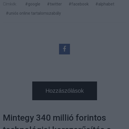
Címkék:
#google
#twitter
#facebook
#alphabet
#uniós online tartalomszabály
Hozzászólások
Mintegy 340 millió forintos