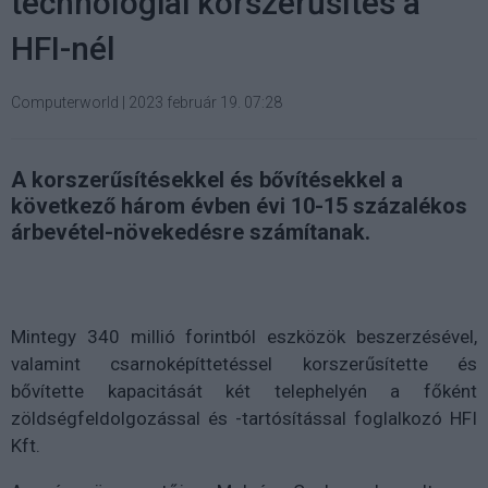
technológiai korszerűsítés a
HFI-nél
Computerworld
|
2023 február 19. 07:28
A korszerűsítésekkel és bővítésekkel a
következő három évben évi 10-15 százalékos
árbevétel-növekedésre számítanak.
Mintegy 340 millió forintból eszközök beszerzésével,
valamint csarnoképíttetéssel korszerűsítette és
bővítette kapacitását két telephelyén a főként
zöldségfeldolgozással és -tartósítással foglalkozó HFI
Kft.