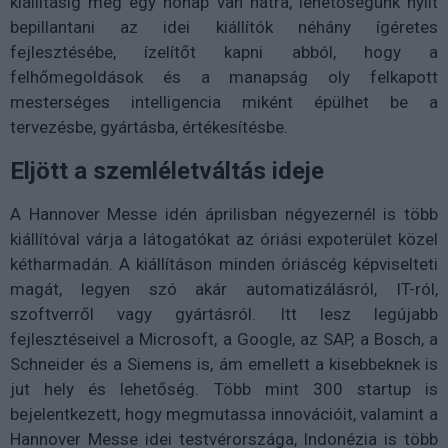
kiállításig még egy hónap van hátra, lehetőségünk nyílt
bepillantani az idei kiállítók néhány ígéretes
fejlesztésébe, ízelítőt kapni abból, hogy a
felhőmegoldások és a manapság oly felkapott
mesterséges intelligencia miként épülhet be a
tervezésbe, gyártásba, értékesítésbe.
Eljött a szemléletváltás ideje
A Hannover Messe idén áprilisban négyezernél is több
kiállítóval várja a látogatókat az óriási expoterület közel
kétharmadán. A kiállításon minden óriáscég képviselteti
magát, legyen szó akár automatizálásról, IT-ról,
szoftverről vagy gyártásról. Itt lesz legújabb
fejlesztéseivel a Microsoft, a Google, az SAP, a Bosch, a
Schneider és a Siemens is, ám emellett a kisebbeknek is
jut hely és lehetőség. Több mint 300 startup is
bejelentkezett, hogy megmutassa innovációit, valamint a
Hannover Messe idei testvérországa, Indonézia is több