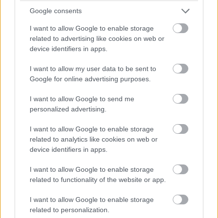
megújuló energiára akár úgy is, hogy minimális
Google consents
kapacitású energiatárolók kiépítésével kell csak
I want to allow Google to enable storage
tervezniük.
related to advertising like cookies on web or
device identifiers in apps.
A fogyasztási oldalon is rengeteg terület vár
modernizálásra, amelyhez számtalan megoldási
I want to allow my user data to be sent to
javaslatot kínálnak az áprilisi kiállítás résztvevői. "A
Google for online advertising purposes.
legtöbb ipari szereplőnél a mai napig komoly probléma,
I want to allow Google to send me
hogy egyszerűen nincsenek tisztában azzal, milyen
personalized advertising.
rejtett fogyasztóik működnek" - nyilatkozta Köckler. Ezek
lehetnek szabályozatlan keringetőszivattyúk,
I want to allow Google to enable storage
related to analytics like cookies on web or
ventilátorok, kompresszorok, sőt, akár komplett
device identifiers in apps.
berendezések is. Ezeknek az intelligens vezérléséről,
energiahatékony változatra cseréléséről gondoskodnia
I want to allow Google to enable storage
kell minden szereplőnek, hogy a termelékenységnél az
related to functionality of the website or app.
energiahatékonyság se csorbuljon. "Németországban
I want to allow Google to enable storage
jelenleg a teljes áramfogyasztás 45 százalékáért az ipar
related to personalization.
felelős. Az idei Hannover Messén résztvevő kiállító