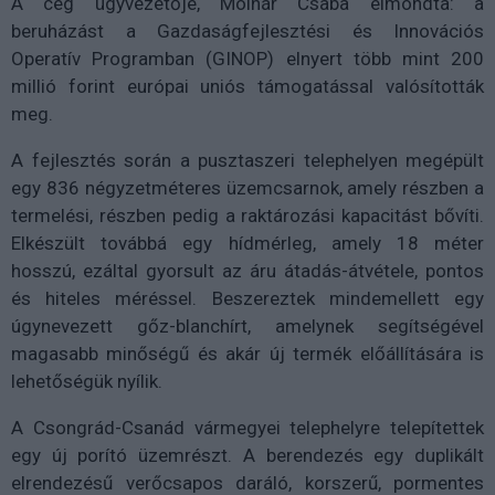
A cég ügyvezetője, Molnár Csaba elmondta: a
beruházást a Gazdaságfejlesztési és Innovációs
Operatív Programban (GINOP) elnyert több mint 200
millió forint európai uniós támogatással valósították
meg.
A fejlesztés során a pusztaszeri telephelyen megépült
egy 836 négyzetméteres üzemcsarnok, amely részben a
termelési, részben pedig a raktározási kapacitást bővíti.
Elkészült továbbá egy hídmérleg, amely 18 méter
hosszú, ezáltal gyorsult az áru átadás-átvétele, pontos
és hiteles méréssel. Beszereztek mindemellett egy
úgynevezett gőz-blanchírt, amelynek segítségével
magasabb minőségű és akár új termék előállítására is
lehetőségük nyílik.
A Csongrád-Csanád vármegyei telephelyre telepítettek
egy új porító üzemrészt. A berendezés egy duplikált
elrendezésű verőcsapos daráló, korszerű, pormentes