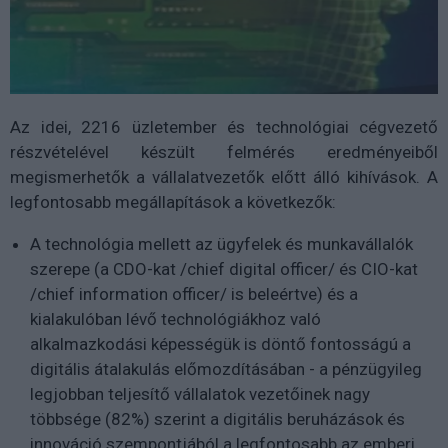
Az idei, 2216 üzletember és technológiai cégvezető
részvételével készült felmérés eredményeiből
megismerhetők a vállalatvezetők előtt álló kihívások. A
legfontosabb megállapítások a következők:
A technológia mellett az ügyfelek és munkavállalók
szerepe (a CDO-kat /chief digital officer/ és CIO-kat
/chief information officer/ is beleértve) és a
kialakulóban lévő technológiákhoz való
alkalmazkodási képességük is döntő fontosságú a
digitális átalakulás előmozdításában - a pénzügyileg
legjobban teljesítő vállalatok vezetőinek nagy
többsége (82%) szerint a digitális beruházások és
innováció szempontjából a legfontosabb az emberi