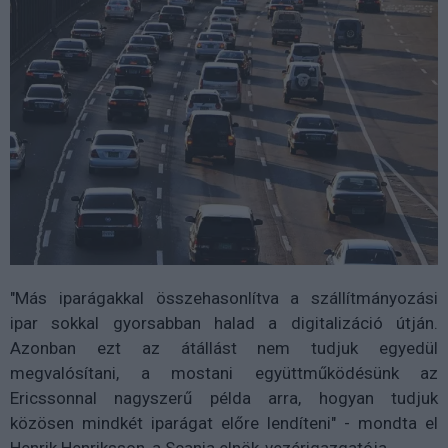
"Más iparágakkal összehasonlítva a szállítmányozási
ipar sokkal gyorsabban halad a digitalizáció útján.
Azonban ezt az átállást nem tudjuk egyedül
megvalósítani, a mostani együttműködésünk az
Ericssonnal nagyszerű példa arra, hogyan tudjuk
közösen mindkét iparágat előre lendíteni" - mondta el
Henrik Henriksson, a Scania elnök-vezérigazgatója.