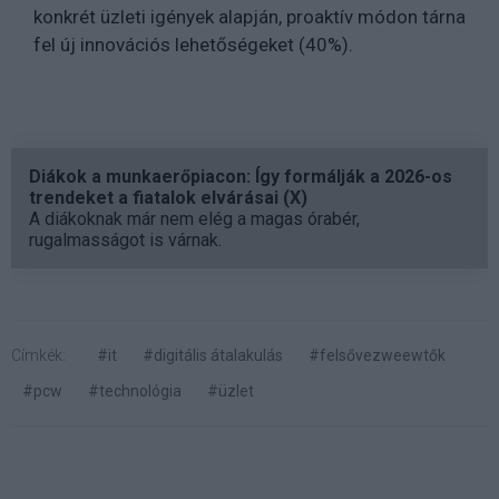
konkrét üzleti igények alapján, proaktív módon tárna
fel új innovációs lehetőségeket (40%).
Diákok a munkaerőpiacon: Így formálják a 2026-os
trendeket a fiatalok elvárásai (X)
A diákoknak már nem elég a magas órabér,
rugalmasságot is várnak.
Címkék:
#it
#digitális átalakulás
#felsővezweewtők
#pcw
#technológia
#üzlet