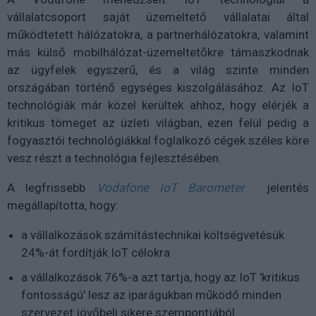
vállalatcsoport saját üzemeltető vállalatai által
működtetett hálózatokra, a partnerhálózatokra, valamint
más külső mobilhálózat-üzemeltetőkre támaszkodnak
az ügyfelek egyszerű, és a világ szinte minden
országában történő egységes kiszolgálásához. Az IoT
technológiák már közel kerültek ahhoz, hogy elérjék a
kritikus tömeget az üzleti világban, ezen felül pedig a
fogyasztói technológiákkal foglalkozó cégek széles köre
vesz részt a technológia fejlesztésében.
A legfrissebb
Vodafone IoT Barometer
jelentés
megállapította, hogy:
a vállalkozások számítástechnikai költségvetésük
24%-át fordítják IoT célokra
a vállalkozások 76%-a azt tartja, hogy az IoT 'kritikus
fontosságú' lesz az iparágukban működő minden
szervezet jövőbeli sikere szempontjából