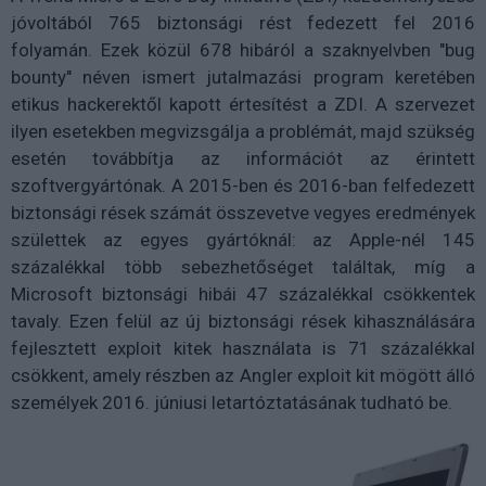
jóvoltából 765 biztonsági rést fedezett fel 2016
folyamán. Ezek közül 678 hibáról a szaknyelvben "bug
bounty" néven ismert jutalmazási program keretében
etikus hackerektől kapott értesítést a ZDI. A szervezet
ilyen esetekben megvizsgálja a problémát, majd szükség
esetén továbbítja az információt az érintett
szoftvergyártónak. A 2015-ben és 2016-ban felfedezett
biztonsági rések számát összevetve vegyes eredmények
születtek az egyes gyártóknál: az Apple-nél 145
százalékkal több sebezhetőséget találtak, míg a
Microsoft biztonsági hibái 47 százalékkal csökkentek
tavaly. Ezen felül az új biztonsági rések kihasználására
fejlesztett exploit kitek használata is 71 százalékkal
csökkent, amely részben az Angler exploit kit mögött álló
személyek 2016. júniusi letartóztatásának tudható be.