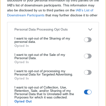
disclosure of your personal information by third parties on the
#szállítmányozás
#üzlet
#távközlés
IAB’s list of downstream participants. This information may
also be disclosed by us to third parties on the
IAB’s List of
Downstream Participants
that may further disclose it to other
third parties.
Please note that this website/app uses one or more Google
Personal Data Processing Opt Outs
Több mint 50 millió dolgok
services and may gather and store information including but
not limited to your visit or usage behaviour. You may click to
I want to opt-out of the Sharing of my
personal data.
internete kapcsolat
grant or deny consent to Google and its third-party tags to
Opted In
use your data for below specified purposes in below Google
consent section.
I want to opt-out of the Sale of my
CW
|
2017 március 2. 12:40
Personal Data.
Opted In
I want to opt-out of processing my
A globális mobil IoT (Internet of Things - a
Personal Data for Targeted Advertising.
dolgok internete) szolgáltatók közül elsőként
Opted In
a Vodafone Csoport IoT kapcsolatainak
I want to opt-out of Collection, Use,
száma haladta meg az 50 milliót, jelentette be
Retention, Sale, and/or Sharing of my
Personal Data that Is Unrelated with the
a vállalat.
Purposes for which it was collected.
Opted Out