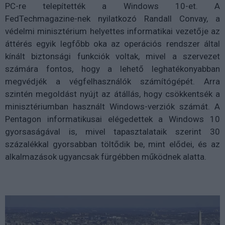
PC-re telepítették a Windows 10-et. A
FedTechmagazine-nek nyilatkozó Randall Convay, a
védelmi minisztérium helyettes informatikai vezetője az
áttérés egyik legfőbb oka az operációs rendszer által
kínált biztonsági funkciók voltak, mivel a szervezet
számára fontos, hogy a lehető leghatékonyabban
megvédjék a végfelhasználók számítógépét. Arra
szintén megoldást nyújt az átállás, hogy csökkentsék a
minisztériumban használt Windows-verziók számát. A
Pentagon informatikusai elégedettek a Windows 10
gyorsaságával is, mivel tapasztalataik szerint 30
százalékkal gyorsabban töltődik be, mint elődei, és az
alkalmazások ugyancsak fürgébben működnek alatta.