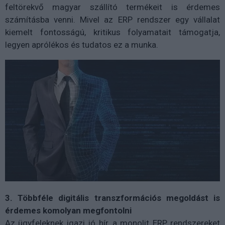
feltörekvő magyar szállító termékeit is érdemes
számításba venni. Mivel az ERP rendszer egy vállalat
kiemelt fontosságú, kritikus folyamatait támogatja,
legyen aprólékos és tudatos ez a munka.
3.
Többféle digitális transzformációs megoldást is
érdemes komolyan megfontolni
Az ügyfeleknek igazi jó hír, a monolit ERP rendszereket