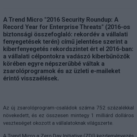
A Trend Micro "2016 Security Roundup: A
Record Year for Enterprise Threats" (2016-os
biztonsági összefoglaló: rekordév a vállalati
fenyegetések terén) című jelentése szerint a
kiberfenyegetés rekordszintet ért el 2016-ban:
a vállalati célpontokra vadászó kiberbűnözők
körében egyre népszerűbbé váltak a
zsarolóprogramok és az üzleti e-maileket
érintő visszaélések.
Az új zsarolóprogram-családok száma 752 százalékkal
növekedett, és ez összesen mintegy 1 milliárd dolláros
veszteséget okozott a vállalatoknak világszerte.
A Trend Micro a Zero Day Initiative (ZDI) kezdeményezés