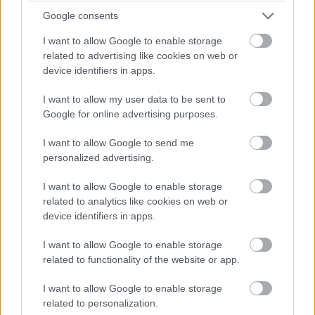
Google consents
A szolgáltató közölte, hogy IoT kapcsolatainak száma
I want to allow Google to enable storage
havonta egy millióval nő, ami a leggyorsabb növekedés
related to advertising like cookies on web or
device identifiers in apps.
az iparágban. Az IoT kapcsolatok számának különösen
gyors növekedése az autóiparban, az egészségügyben
I want to allow my user data to be sent to
és a közszolgáltatói szektorban jelentős.
Google for online advertising purposes.
Nagy büszkeséggel tölt el minket, hogy ezt a fontos
I want to allow Google to send me
mérföldkövet a Vodafone Csoport érte el elsőként a
personalized advertising.
világon, mondta Király István, a Vodafone Magyarország
I want to allow Google to enable storage
vállalati szolgáltatások üzletágának vezérigazgató-
related to analytics like cookies on web or
helyettese. Mint mondta, Magyarországon is egyre több
device identifiers in apps.
helyen vesszük igénybe az IoT megoldásokat,
elsősorban a járműbiztonság, a lakásbiztosítás és az
I want to allow Google to enable storage
épületgépészet területén. A változatos felhasználásra jó
related to functionality of the website or app.
példa, hogy az egyik legnagyobb hazai baromfitenyésztő
I want to allow Google to enable storage
és -keltető vállalkozás, a devecseri Gallus Kft. Vodafone
related to personalization.
IoT megoldással tette biztonságosabbá működését,