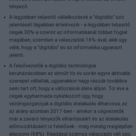
tényező.
A legjobban teljesítő vállalkozások a "digitális" szó
jelentését tágabban értelmezik - a legjobban teljesítő
cégek 30%-a szerint az informatikánál többet foglal
magában, szemben a válaszadók 16%-ával, akik úgy
vélik, hogy a "digitális" és az informatika ugyanazt
jelenti.
A felsővezetők a digitális technológiai
beruházásokban az elmúlt tíz év során egyre aktívabb
szerepet vállaltak, ugyanakkor nagy részük továbbra
sem tart ott, hogy a változások élére álljon. Tíz éve a
cégek egyharmada nyilatkozott úgy, hogy
vezérigazgatójuk a digitális átalakulás élharcosa, ez
az arány azonban 2017-ben - amikor a cégvezetők
már a zavaró tényezők elhárításáért és az átalakulás
előmozdításáért is felelősek - még mindig meglepően
alacsony (68%). Ráadásul számos válaszadó véli úgy,