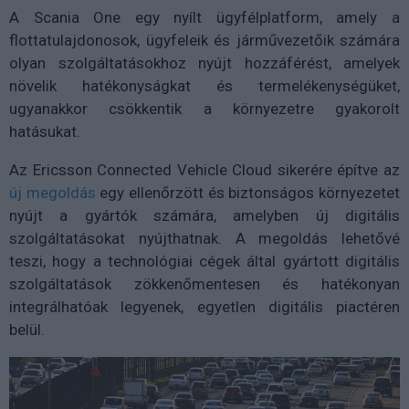
A Scania One egy nyílt ügyfélplatform, amely a
flottatulajdonosok, ügyfeleik és járművezetőik számára
olyan szolgáltatásokhoz nyújt hozzáférést, amelyek
növelik hatékonyságkat és termelékenységüket,
ugyanakkor csökkentik a környezetre gyakorolt
hatásukat.
Az Ericsson Connected Vehicle Cloud sikerére építve az
új megoldás
egy ellenőrzött és biztonságos környezetet
nyújt a gyártók számára, amelyben új digitális
szolgáltatásokat nyújthatnak. A megoldás lehetővé
teszi, hogy a technológiai cégek által gyártott digitális
szolgáltatások zökkenőmentesen és hatékonyan
integrálhatóak legyenek, egyetlen digitális piactéren
belül.