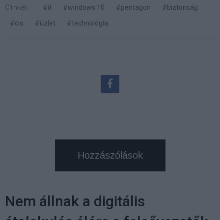
Címkék:
#it
#windows 10
#pentagon
#biztonság
#cio
#üzlet
#technológia
Hozzászólások
Nem állnak a digitális