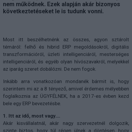
nem működnek. Ezek alapján akár bizonyos
következtetéseket le is tudunk vonni.
Most itt beszélhetnénk az összes, agyon sztárolt
témáról: felhő és hibrid ERP megoldásokról, digitális
transzformációról, üzleti intelligenciáról, mesterséges
intelligenciáról, és egyéb olyan hívószavakról, melyekkel
az iparág szeret dobálózni. De nem fogok.
Inkább arra vonatkozóan mondanék bármit is, hogy
szerintem mi az a 8 tényező, amivel érdemes mélyebben
foglalkoznia az ÜGYFÉLNEK, ha a 2017-es évben kezd
bele egy ERP bevezetésbe.
1. Itt az idő, most vagy….
Akár kisvállalatnál, akár nagy szervezetnél dolgozik,
szinte biztos, hogy túl régen ülnek a döntésen, hogy