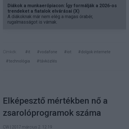
Diákok a munkaerőpiacon: Így formálják a 2026-os
trendeket a fiatalok elvárásai (X)
A diákoknak már nem elég a magas órabér,
rugalmasságot is várnak.
Címkék:
#it
#vodafone
#iot
#dolgok internete
#technológia
#távközlés
Elképesztő mértékben nő a
zsarolóprogramok száma
CW
|
2017 március 2. 12:19