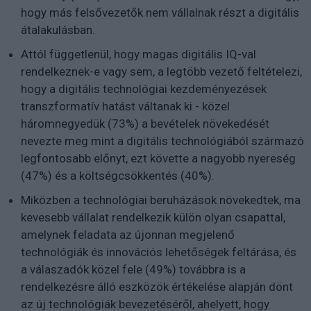
hogy más felsővezetők nem vállalnak részt a digitális
átalakulásban.
Attól függetlenül, hogy magas digitális IQ-val
rendelkeznek-e vagy sem, a legtöbb vezető feltételezi,
hogy a digitális technológiai kezdeményezések
transzformatív hatást váltanak ki - közel
háromnegyedük (73%) a bevételek növekedését
nevezte meg mint a digitális technológiából származó
legfontosabb előnyt, ezt követte a nagyobb nyereség
(47%) és a költségcsökkentés (40%).
Miközben a technológiai beruházások növekedtek, ma
kevesebb vállalat rendelkezik külön olyan csapattal,
amelynek feladata az újonnan megjelenő
technológiák és innovációs lehetőségek feltárása, és
a válaszadók közel fele (49%) továbbra is a
rendelkezésre álló eszközök értékelése alapján dönt
az új technológiák bevezetéséről, ahelyett, hogy