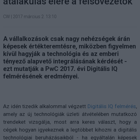
átalakulás élére a felsővezetők
CW
|
2017 március 2. 13:10
A vállalkozások csak nagy nehézségek árán
képesek értékteremtésre, miközben figyelmen
kívül hagyják a technológia és az emberi
tényező alapvető integrálásának kérdését -
ezt mutatják a PwC 2017. évi Digitális IQ
felmérésének eredményei.
Az idén tizedik alkalommal végzett
Digitális IQ felmérés
,
amely az új technológiák üzleti átvételében mutatkozó
trendeket vizsgálja, most arra keres választ, hogy a
cégek hogyan igyekeznek a legtöbbet kihozni a digitális
technológiai beruházásaikból - ha egyáltalán képesek