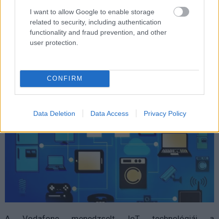
valamint a Fővárosi Állat- és Növénykertben is
I want to allow Google to enable storage
IoT eszközök vigyáznak a világ egyik legkülönlegesebb
related to security, including authentication
functionality and fraud prevention, and other
rágcsálójának, a csupasz turkálónak és az egyik
user protection.
legritkább rovarának, a levélvágó hangyának az
életkörülményeire.
CONFIRM
Data Deletion
Data Access
Privacy Policy
A Vodafone menedzselt IoT technológiái a