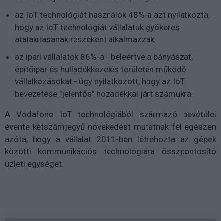
az IoT technológiát használók 48%-a azt nyilatkozta,
hogy az IoT technológiát vállalatuk gyökeres
átalakításának részeként alkalmazzák
az ipari vállalatok 86%-a - beleértve a bányászat,
építőipar és hulladékkezelés területén működő
vállalkozásokat - úgy nyilatkozott, hogy az IoT
bevezetése "jelentős" hozadékkal járt számukra.
A Vodafone IoT technológiából származó bevételei
évente kétszámjegyű növekedést mutatnak fel egészen
azóta, hogy a vállalat 2011-ben létrehozta az gépek
közötti kommunikációs technológiára összpontosító
üzleti egységet.