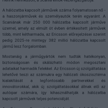
A hálózatba kapcsolt járművek száma folyamatosan nő -
a haszonjárművek és személyautók terén egyaránt. A
Scaniának már 250 000 hálózatba kapcsolt járműve
üzemel, amely az elmúlt öt évben értékesített járművek
több, mint kétharmada, az Ericsson előrejelzései szerint
pedig 2025-re mintegy 382 millió hálózatba kapcsolt
jármű lesz forgalomban.
Mostanáig a járműgyártók nem tudták hatékonyan,
biztonságosan és skálázható módon megosztani
adataikat harmadik felekkel. Az Ericsson új szolgáltatása
lehetővé teszi az számukra egy hálózati ökoszisztéma
kialakítását a legfontosabb partnerekkel és
innovátorokkal, akik új szolgáltatásokkal állnak elő az
autóipar számára, így kihasználhatják a hálózatba
kapcsolt járművek teljes potenciálját.