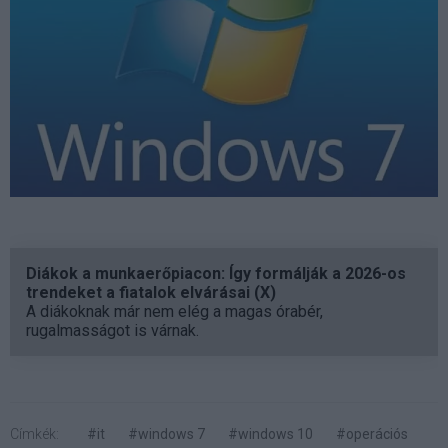
Diákok a munkaerőpiacon: Így formálják a 2026-os
trendeket a fiatalok elvárásai (X)
A diákoknak már nem elég a magas órabér,
rugalmasságot is várnak.
Címkék:
#it
#windows 7
#windows 10
#operációs