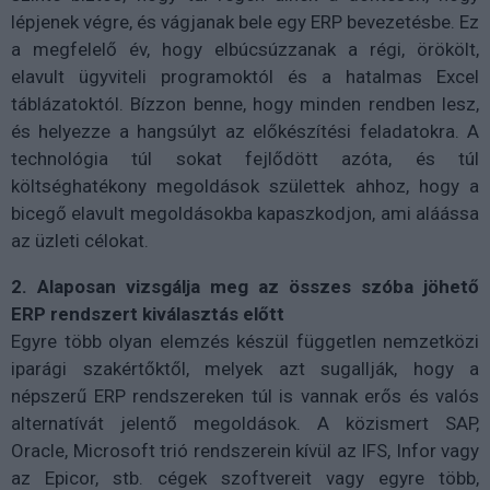
lépjenek végre, és vágjanak bele egy ERP bevezetésbe. Ez
a megfelelő év, hogy elbúcsúzzanak a régi, örökölt,
elavult ügyviteli programoktól és a hatalmas Excel
táblázatoktól. Bízzon benne, hogy minden rendben lesz,
és helyezze a hangsúlyt az előkészítési feladatokra. A
technológia túl sokat fejlődött azóta, és túl
költséghatékony megoldások születtek ahhoz, hogy a
bicegő elavult megoldásokba kapaszkodjon, ami aláássa
az üzleti célokat.
2.
Alaposan vizsgálja meg az összes szóba jöhető
ERP rendszert kiválasztás előtt
Egyre több olyan elemzés készül független nemzetközi
iparági szakértőktől, melyek azt sugallják, hogy a
népszerű ERP rendszereken túl is vannak erős és valós
alternatívát jelentő megoldások. A közismert SAP,
Oracle, Microsoft trió rendszerein kívül az IFS, Infor vagy
az Epicor, stb. cégek szoftvereit vagy egyre több,