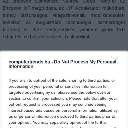
Az Ericsson Connected Vehicle Cloud felhőjét az
Ericsson IoT-megoldása, az IoT Accelerator működteti,
amely biztonságos, világszínvonalú mobilkapcsolat-
kezelést és megbízható technológiai partnerséget
biztosít, IoT E2E rendszerekkel, valamint gyors IoT-
telepítési és bevételszerzési funkciókkal.
computertrends.hu -
Do Not Process My Personal
Information
Diákok a munkaerőpiacon: Így formálják a 2026-os
If you wish to opt-out of the sale, sharing to third parties, or
trendeket a fiatalok elvárásai (X)
A diákoknak már nem elég a magas órabér,
processing of your personal or sensitive information for
rugalmasságot is várnak.
targeted advertising by us, please use the below opt-out
section to confirm your selection. Please note that after your
opt-out request is processed you may continue seeing
interest-based ads based on personal information utilized by
us or personal information disclosed to third parties prior to
Címkék:
#it
#ericsson
#digitális platform
your opt-out. You may separately opt-out of the further