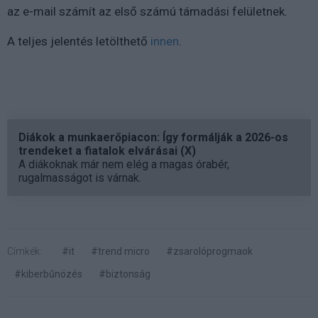
az e-mail számít az első számú támadási felületnek.
A teljes jelentés letölthető
innen
.
Diákok a munkaerőpiacon: Így formálják a 2026-os
trendeket a fiatalok elvárásai (X)
A diákoknak már nem elég a magas órabér,
rugalmasságot is várnak.
Címkék:
#it
#trend micro
#zsarolóprogmaok
#kiberbűnözés
#biztonság