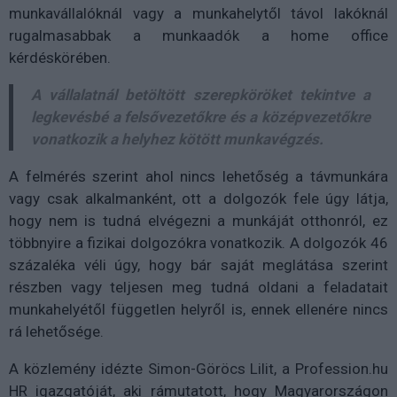
munkavállalóknál vagy a munkahelytől távol lakóknál
rugalmasabbak a munkaadók a home office
kérdéskörében.
A vállalatnál betöltött szerepköröket tekintve a
legkevésbé a felsővezetőkre és a középvezetőkre
vonatkozik a helyhez kötött munkavégzés.
A felmérés szerint ahol nincs lehetőség a távmunkára
vagy csak alkalmanként, ott a dolgozók fele úgy látja,
hogy nem is tudná elvégezni a munkáját otthonról, ez
többnyire a fizikai dolgozókra vonatkozik. A dolgozók 46
százaléka véli úgy, hogy bár saját meglátása szerint
részben vagy teljesen meg tudná oldani a feladatait
munkahelyétől független helyről is, ennek ellenére nincs
rá lehetősége.
A közlemény idézte Simon-Göröcs Lilit, a Profession.hu
HR igazgatóját, aki rámutatott, hogy Magyarországon