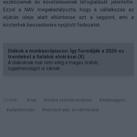
eszközeinek és követeléseinek lefoglalását jelentette.
Ezzel a NAV megakadályozta, hogy a vállalkozás az
eljárás ideje alatt eltüntesse azt a vagyont, ami a
közterhek beszedésére nyújtott fedezetet.
Diákok a munkaerőpiacon: Így formálják a 2026-os
trendeket a fiatalok elvárásai (X)
A diákoknak már nem elég a magas órabér,
rugalmasságot is várnak.
Címkék:
#nav
#online számla rendszer
#adatvagyon
#adatelemzés
#nemzeti adó- és vámhivatal