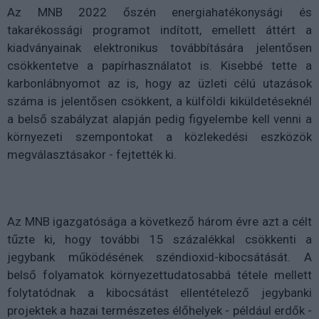
Az MNB 2022 őszén energiahatékonysági és
takarékossági programot indított, emellett áttért a
kiadványainak elektronikus továbbítására jelentősen
csökkentetve a papírhasználatot is. Kisebbé tette a
karbonlábnyomot az is, hogy az üzleti célú utazások
száma is jelentősen csökkent, a külföldi kiküldetéseknél
a belső szabályzat alapján pedig figyelembe kell venni a
környezeti szempontokat a közlekedési eszközök
megválasztásakor - fejtették ki.
Az MNB igazgatósága a következő három évre azt a célt
tűzte ki, hogy további 15 százalékkal csökkenti a
jegybank működésének széndioxid-kibocsátását. A
belső folyamatok környezettudatosabbá tétele mellett
folytatódnak a kibocsátást ellentételező jegybanki
projektek a hazai természetes élőhelyek - például erdők -