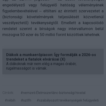
engedélyező vagy felügyelő hatóság véleményének
figyelembevételével ‒ eltiltani az érintett szervezetet a
(biztonsági követelmények teljesülését közvetlenül
veszélyeztető) tevékenységtől. Emellett a kapcsolódó
rendelet szerint a bírságok nagy intervallumon belül
mozogva 50 ezer és 50 millió forint közöttiek lehetnek.
Diákok a munkaerőpiacon: Így formálják a 2026-os
trendeket a fiatalok elvárásai (X)
A diákoknak már nem elég a magas órabér,
rugalmasságot is várnak.
Címkék:
#nemzeti Élelmiszerlánc-biztonsági hivatal
#nébih
#sztfh
#szabályozott tevékenységek felügyeleti