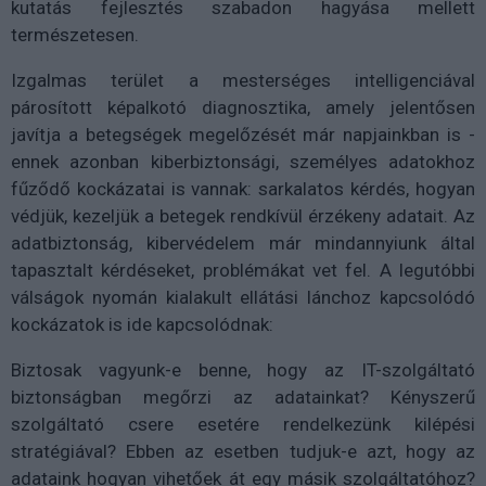
kutatás fejlesztés szabadon hagyása mellett
természetesen.
Izgalmas terület a mesterséges intelligenciával
párosított képalkotó diagnosztika, amely jelentősen
javítja a betegségek megelőzését már napjainkban is -
ennek azonban kiberbiztonsági, személyes adatokhoz
fűződő kockázatai is vannak: sarkalatos kérdés, hogyan
védjük, kezeljük a betegek rendkívül érzékeny adatait. Az
adatbiztonság, kibervédelem már mindannyiunk által
tapasztalt kérdéseket, problémákat vet fel. A legutóbbi
válságok nyomán kialakult ellátási lánchoz kapcsolódó
kockázatok is ide kapcsolódnak:
Biztosak vagyunk-e benne, hogy az IT-szolgáltató
biztonságban megőrzi az adatainkat? Kényszerű
szolgáltató csere esetére rendelkezünk kilépési
stratégiával? Ebben az esetben tudjuk-e azt, hogy az
adataink hogyan vihetőek át egy másik szolgáltatóhoz?