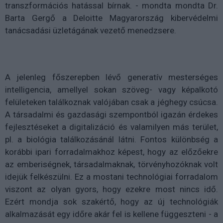
transzformációs hatással bírnak. - mondta mondta Dr.
Barta Gergő a Deloitte Magyarország kibervédelmi
tanácsadási üzletágának vezető menedzsere.
A jelenleg főszerepben lévő generatív mesterséges
intelligencia, amellyel sokan szöveg- vagy képalkotó
felületeken találkoznak valójában csak a jéghegy csúcsa.
A társadalmi és gazdasági szempontból igazán érdekes
fejlesztéseket a digitalizáció és valamilyen más terület,
pl. a biológia találkozásánál látni. Fontos különbség a
korábbi ipari forradalmakhoz képest, hogy az előzőekre
az emberiségnek, társadalmaknak, törvényhozóknak volt
idejük felkészülni. Ez a mostani technológiai forradalom
viszont az olyan gyors, hogy ezekre most nincs idő.
Ezért mondja sok szakértő, hogy az új technológiák
alkalmazását egy időre akár fel is kellene függeszteni - a