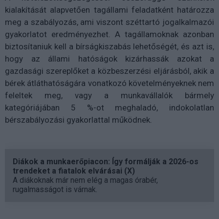
kialakítását alapvetően tagállami feladatként határozza
meg a szabályozás, ami viszont széttartó jogalkalmazói
gyakorlatot eredményezhet. A tagállamoknak azonban
biztosítaniuk kell a bírságkiszabás lehetőségét, és azt is,
hogy az állami hatóságok kizárhassák azokat a
gazdasági szereplőket a közbeszerzési eljárásból, akik a
bérek átláthatóságára vonatkozó követelményeknek nem
feleltek meg, vagy a munkavállalók bármely
kategóriájában 5 %-ot meghaladó, indokolatlan
bérszabályozási gyakorlattal működnek.
Diákok a munkaerőpiacon: Így formálják a 2026-os
trendeket a fiatalok elvárásai (X)
A diákoknak már nem elég a magas órabér,
rugalmasságot is várnak.