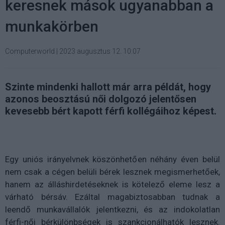
keresnek mások ugyanabban a
munkakörben
Computerworld
|
2023 augusztus 12. 10:07
Szinte mindenki hallott már arra példát, hogy
azonos beosztású női dolgozó jelentősen
kevesebb bért kapott férfi kollégáihoz képest.
Egy uniós irányelvnek köszönhetően néhány éven belül
nem csak a cégen belüli bérek lesznek megismerhetőek,
hanem az álláshirdetéseknek is kötelező eleme lesz a
várható bérsáv. Ezáltal magabiztosabban tudnak a
leendő munkavállalók jelentkezni, és az indokolatlan
férfi-női bérkülönbségek is szankcionálhatók lesznek.