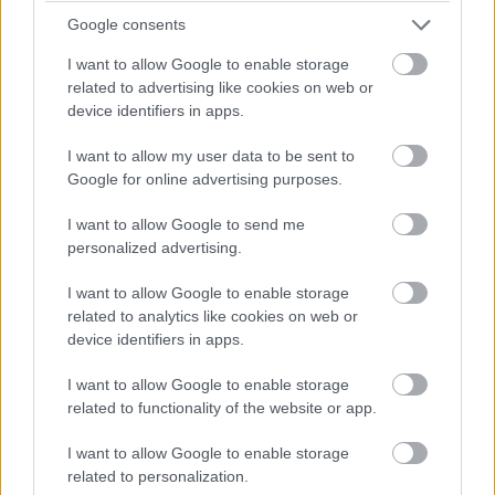
jogalkotóinak sem, hiszen a 150 vagy annál több
Google consents
munkavállalót foglalkoztató vállalatok esetében ezt elég
I want to allow Google to enable storage
2027. június 7-ig elvégezni, ezt követően pedig a vállalat
related to advertising like cookies on web or
méretétől függően évente (250 vagy annál több
device identifiers in apps.
munkavállaló esetén) vagy háromévente (150-249
I want to allow my user data to be sent to
munkavállaló esetén) kell megismételni. A 100-149
Google for online advertising purposes.
munkavállalót foglalkoztató vállalatoknak még hosszabb
lesz az átmeneti időszak: az első jelentést 2031. június
I want to allow Google to send me
7-ig kell elkészíteniük, majd ezt követően háromévente
personalized advertising.
kell megismételniük.
I want to allow Google to enable storage
related to analytics like cookies on web or
A munkavállalók érdekeit védeni hivatott képviselők, a
device identifiers in apps.
munkaügyi felügyelőségek és az egyenlő bánásmóddal
foglalkozó testületek is nagyobb hatáskört kapnak majd,
I want to allow Google to enable storage
hiszen jogosultak lesznek pontosítást kérni a jelentéssel
related to functionality of the website or app.
kapcsolatban, a munkáltató pedig köteles lesz válaszolni.
I want to allow Google to enable storage
Bár a kapcsolódó magyar szabályok nem kerültek még
related to personalization.