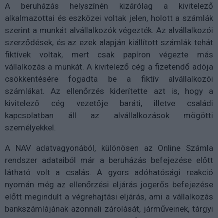
A beruházás helyszínén kizárólag a kivitelező
alkalmazottai és eszközei voltak jelen, holott a számlák
szerint a munkát alvállalkozók végezték. Az alvállalkozói
szerződések, és az ezek alapján kiállított számlák tehát
fiktívek voltak, mert csak papíron végezte más
vállalkozás a munkát. A kivitelező cég a fizetendő adója
csökkentésére fogadta be a fiktív alvállalkozói
számlákat. Az ellenőrzés kiderítette azt is, hogy a
kivitelező cég vezetője baráti, illetve családi
kapcsolatban áll az alvállalkozások mögötti
személyekkel.
A NAV adatvagyonából, különösen az Online Számla
rendszer adataiból már a beruházás befejezése előtt
látható volt a csalás. A gyors adóhatósági reakció
nyomán még az ellenőrzési eljárás jogerős befejezése
előtt megindult a végrehajtási eljárás, ami a vállalkozás
bankszámlájának azonnali zárolását, járműveinek, tárgyi