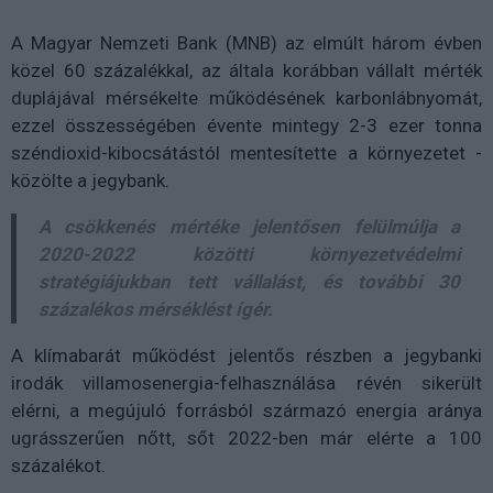
A Magyar Nemzeti Bank (MNB) az elmúlt három évben
közel 60 százalékkal, az általa korábban vállalt mérték
duplájával mérsékelte működésének karbonlábnyomát,
ezzel összességében évente mintegy 2-3 ezer tonna
széndioxid-kibocsátástól mentesítette a környezetet -
közölte a jegybank.
A csökkenés mértéke jelentősen felülmúlja a
2020-2022 közötti környezetvédelmi
stratégiájukban tett vállalást, és további 30
százalékos mérséklést ígér.
A klímabarát működést jelentős részben a jegybanki
irodák villamosenergia-felhasználása révén sikerült
elérni, a megújuló forrásból származó energia aránya
ugrásszerűen nőtt, sőt 2022-ben már elérte a 100
százalékot.