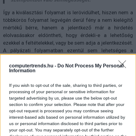
Így a kiválasztási folyamat is lerövidülhet, hiszen nem a
többkörös folyamat legvégén derül fény a nem kielégítő
mértékű bérre, hanem a jelentkező már a hirdetés
elolvasásakor eldöntheti, hogy érdekli-e a lehetőség
ezekkel a feltételekkel, vagy be sem adja a jelentkezését.
A pályázati folyamatban ezentúl sem lehetséges a
pályázóknak korábbi vagy aktuális díjazásukkal
kapcsolatos kérdéseket feltennie a leendő
computertrends.hu -
Do Not Process My Personal
Information
munkáltatónak, igaz, az éven belüli váltáskor az első
napon, a korábbi munkahelyi papírok leadásánál ez úgyis
If you wish to opt-out of the sale, sharing to third parties, or
kiderül.
processing of your personal or sensitive information for
targeted advertising by us, please use the below opt-out
A munkavállalóknak ezentúl nem kell folyosói pletykákra
section to confirm your selection. Please note that after your
hagyatkozniuk a bérezés kapcsán, hiszen írásbeli
opt-out request is processed you may continue seeing
tájékoztatást is kérhetnek a velük azonos munkát vagy
interest-based ads based on personal information utilized by
egyenlő értékű munkát végző munkavállalók átlagos
us or personal information disclosed to third parties prior to
your opt-out. You may separately opt-out of the further
bérszintjéről nemek szerinti bontásban, melyet a