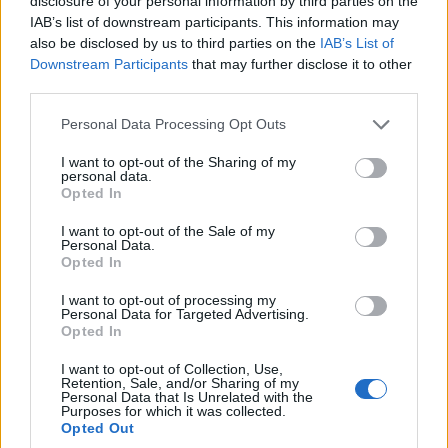
disclosure of your personal information by third parties on the
munkáltató két hónapon belül köteles megválaszolni -
IAB’s list of downstream participants. This information may
mondják a KPMG szakértői. De a bértitok sem titok
also be disclosed by us to third parties on the
IAB’s List of
többé, hiszen az irányelv alapján - fő szabály szerint -
Downstream Participants
that may further disclose it to other
nem lehet korlátozni a munkavállalókat abban, hogy a
third parties.
bérükre vonatkozó információkat közzé tegyenek.
Please note that this website/app uses one or more Google
Personal Data Processing Opt Outs
services and may gather and store information including but
A legalább 100 főt foglalkoztató vállalatok kötelesek
not limited to your visit or usage behaviour. You may click to
I want to opt-out of the Sharing of my
lesznek jelenteni többek között a női és férfi
personal data.
grant or deny consent to Google and its third-party tags to
Opted In
munkavállalók közötti bérkülönbséget, a női és férfi
use your data for below specified purposes in below Google
consent section.
munkavállalók arányát az egyes bérsávosztályokban,
I want to opt-out of the Sale of my
Personal Data.
valamint az egyes munkavállalói kategóriákban a nemek
Opted In
közötti bérkülönbséget, a rendes alapfizetésre és a
I want to opt-out of processing my
kiegészítő vagy változó összetevőkre is tekintettel.
Personal Data for Targeted Advertising.
Opted In
I want to opt-out of Collection, Use,
Retention, Sale, and/or Sharing of my
Dr. Gera Anna, a KPMG Legal Tóásó Ügyvédi Iroda
Personal Data that Is Unrelated with the
Purposes for which it was collected.
szakértője szerint az első kimutatásokkal azonban nem
Opted Out
kell sietniük a szakembereknek, ahogy a tagállamok