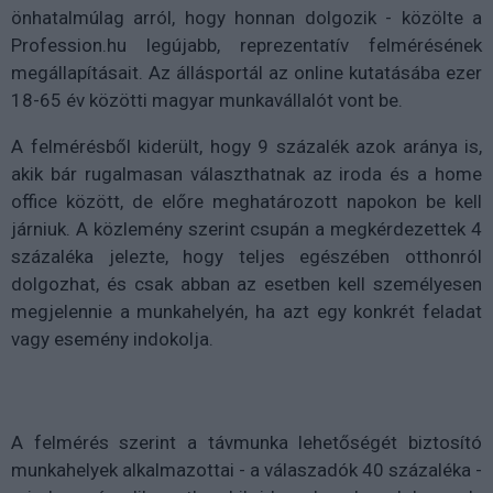
önhatalmúlag arról, hogy honnan dolgozik - közölte a
Profession.hu legújabb, reprezentatív felmérésének
megállapításait. Az állásportál az online kutatásába ezer
18-65 év közötti magyar munkavállalót vont be.
A felmérésből kiderült, hogy 9 százalék azok aránya is,
akik bár rugalmasan választhatnak az iroda és a home
office között, de előre meghatározott napokon be kell
járniuk. A közlemény szerint csupán a megkérdezettek 4
százaléka jelezte, hogy teljes egészében otthonról
dolgozhat, és csak abban az esetben kell személyesen
megjelennie a munkahelyén, ha azt egy konkrét feladat
vagy esemény indokolja.
A felmérés szerint a távmunka lehetőségét biztosító
munkahelyek alkalmazottai - a válaszadók 40 százaléka -