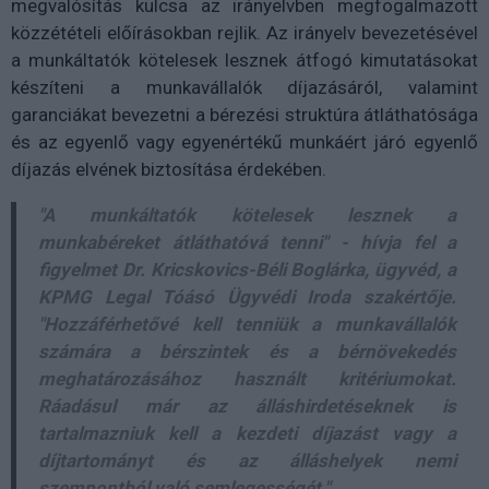
megvalósítás kulcsa az irányelvben megfogalmazott
közzétételi előírásokban rejlik. Az irányelv bevezetésével
a munkáltatók kötelesek lesznek átfogó kimutatásokat
készíteni a munkavállalók díjazásáról, valamint
garanciákat bevezetni a bérezési struktúra átláthatósága
és az egyenlő vagy egyenértékű munkáért járó egyenlő
díjazás elvének biztosítása érdekében.
"A munkáltatók kötelesek lesznek a
munkabéreket átláthatóvá tenni" - hívja fel a
figyelmet Dr. Kricskovics-Béli Boglárka, ügyvéd, a
KPMG Legal Tóásó Ügyvédi Iroda szakértője.
"Hozzáférhetővé kell tenniük a munkavállalók
számára a bérszintek és a bérnövekedés
meghatározásához használt kritériumokat.
Ráadásul már az álláshirdetéseknek is
tartalmazniuk kell a kezdeti díjazást vagy a
díjtartományt és az álláshelyek nemi
szempontból való semlegességét."