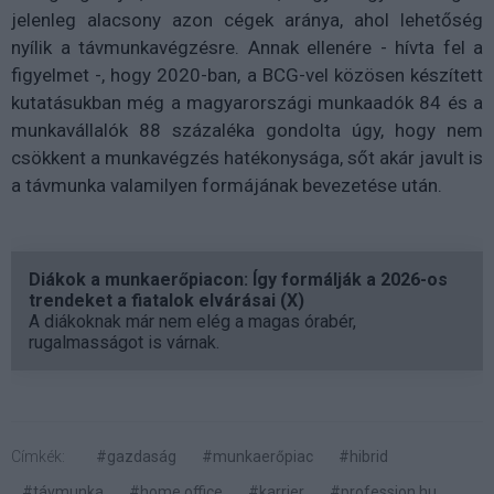
jelenleg alacsony azon cégek aránya, ahol lehetőség
nyílik a távmunkavégzésre. Annak ellenére - hívta fel a
figyelmet -, hogy 2020-ban, a BCG-vel közösen készített
kutatásukban még a magyarországi munkaadók 84 és a
munkavállalók 88 százaléka gondolta úgy, hogy nem
csökkent a munkavégzés hatékonysága, sőt akár javult is
a távmunka valamilyen formájának bevezetése után.
Diákok a munkaerőpiacon: Így formálják a 2026-os
trendeket a fiatalok elvárásai (X)
A diákoknak már nem elég a magas órabér,
rugalmasságot is várnak.
Címkék:
#gazdaság
#munkaerőpiac
#hibrid
#távmunka
#home office
#karrier
#profession.hu