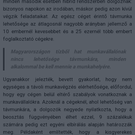
minden második esetben hibrid rendszerben dolgoznak:
bizonyos napokon az irodában, máskor pedig azon kívül
végzik feladataikat. Az egész céget érintő távmunka
lehetősége az átlagosnál nagyobb arányban jellemző a
10 embernél kevesebbet és a 25 ezernél több embert
foglalkoztató cégekre.
Magyarországon tízből hat munkavállalónak
nincs lehetősége távmunkára, minden
alkalommal be kell mennie a munkahelyére.
Ugyanakkor jelezték, bevett gyakorlat, hogy nem
egységes a távoli munkavégzés elérhetősége, előfordul,
hogy egy cégen belül eltérő szabályok vonatkoznak a
munkavállalókra. Azoknál a cégeknél, ahol lehetőség van
távmunkára, a dolgozók negyede nyilatkozta, hogy a
beosztás függvényében élhet ezzel, 9 százalékuk
számára pedig ezt egyéni elbírálás alapján határozzák
meg. Példaként említették, hogy a kisgyerekes