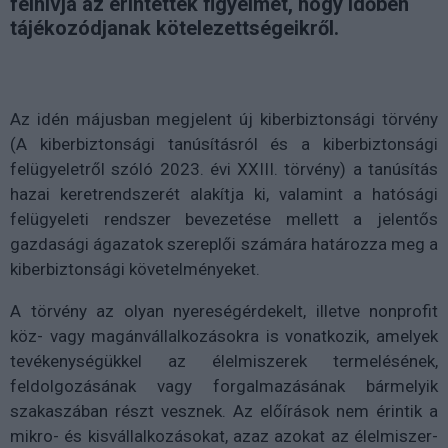
felhívja az érintettek figyelmét, hogy időben
tájékozódjanak kötelezettségeikről.
Az idén májusban megjelent új kiberbiztonsági törvény
(A kiberbiztonsági tanúsításról és a kiberbiztonsági
felügyeletről szóló 2023. évi XXIII. törvény) a tanúsítás
hazai keretrendszerét alakítja ki, valamint a hatósági
felügyeleti rendszer bevezetése mellett a jelentős
gazdasági ágazatok szereplői számára határozza meg a
kiberbiztonsági követelményeket.
A törvény az olyan nyereségérdekelt, illetve nonprofit
köz- vagy magánvállalkozásokra is vonatkozik, amelyek
tevékenységükkel az élelmiszerek termelésének,
feldolgozásának vagy forgalmazásának bármelyik
szakaszában részt vesznek. Az előírások nem érintik a
mikro- és kisvállalkozásokat, azaz azokat az élelmiszer-