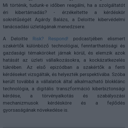
Mi történik, tudunk-e időben reagálni, ha a szolgáltatót
éri kibertámadás? - érzékeltette a kérdéskör
sokrétűségét Agárdy Balázs, a Deloitte kibervédelmi
tanácsadási üzletágának menedzsere.
A Deloitte
Risk? Respond!
podcastjében elismert
szakértők különböző technológiai, fenntarthatósági és
gazdasági témaköröket járnak körül, és elemzik azok
hatását az üzleti vállalkozásokra, a kockázatkezelés
tükrében. Az első epizódban a szakértők a fenti
kérdéseket vizsgálták, és helyezték perspektívába. Szóba
került továbbá a vállalatok által alkalmazható blokklánc
technológia, a digitális transzformáció kiberbiztonsági
kérdése, a törvényalkotás és szabályozási
mechanizmusok kérdésköre és a fejlődés
gyorsaságának növekedése is.