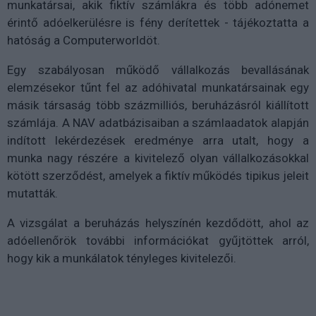
munkatársai, akik fiktív számlákra és több adónemet
érintő adóelkerülésre is fény derítettek - tájékoztatta a
hatóság a Computerworldöt.
Egy szabályosan működő vállalkozás bevallásának
elemzésekor tűnt fel az adóhivatal munkatársainak egy
másik társaság több százmilliós, beruházásról kiállított
számlája. A NAV adatbázisaiban a számlaadatok alapján
indított lekérdezések eredménye arra utalt, hogy a
munka nagy részére a kivitelező olyan vállalkozásokkal
kötött szerződést, amelyek a fiktív működés tipikus jeleit
mutatták.
A vizsgálat a beruházás helyszínén kezdődött, ahol az
adóellenőrök további információkat gyűjtöttek arról,
hogy kik a munkálatok tényleges kivitelezői.