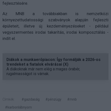
fejlesztésére.
Az MNB a továbbiakban is nemzetközi
környezettudatossági szabványok alapján fejleszti
épületeit, illetve új kezdeményezéseket - például
vegyszermentes irodai takarítás, irodai komposztálás -
indít el.
Diákok a munkaerőpiacon: Így formálják a 2026-os
trendeket a fiatalok elvárásai (X)
A diákoknak már nem elég a magas órabér,
rugalmasságot is várnak.
Címkék:
#gazdaság
#pénzügy
#mnb
#karbonlábnyom