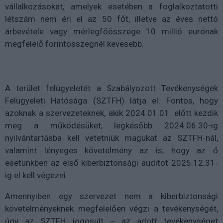
vállalkozásokat, amelyek esetében a foglalkoztatotti
létszám nem éri el az 50 főt, illetve az éves nettó
árbevétele vagy mérlegfőösszege 10 millió eurónak
megfelelő forintösszegnél kevesebb.
A terület felügyeletét a Szabályozott Tevékenységek
Felügyeleti Hatósága (SZTFH) látja el. Fontos, hogy
azoknak a szervezeteknek, akik 2024.01.01. előtt kezdik
meg a működésüket, legkésőbb 2024.06.30-ig
nyilvántartásba kell vetetniük magukat az SZTFH-nál,
valamint lényeges követelmény az is, hogy az ő
esetünkben az első kiberbiztonsági auditot 2025.12.31-
ig el kell végezni.
Amennyiben egy szervezet nem a kiberbiztonsági
követelményeknek megfelelően végzi a tevékenységét,
úgy az SZTFH jogosult ‒ az adott tevékenységet