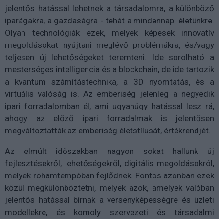
jelentős hatással lehetnek a társadalomra, a különböző
iparágakra, a gazdaságra - tehát a mindennapi életünkre.
Olyan technológiák ezek, melyek képesek innovatív
megoldásokat nyújtani meglévő problémákra, és/vagy
teljesen új lehetőségeket teremteni. Ide sorolható a
mesterséges intelligencia és a blockchain, de ide tartozik
a kvantum számítástechnika, a 3D nyomtatás, és a
virtuális valóság is. Az emberiség jelenleg a negyedik
ipari forradalomban él, ami ugyanúgy hatással lesz rá,
ahogy az előző ipari forradalmak is jelentősen
megváltoztatták az emberiség életstílusát, értékrendjét.
Az elmúlt időszakban nagyon sokat hallunk új
fejlesztésekről, lehetőségekről, digitális megoldásokról,
melyek rohamtempóban fejlődnek. Fontos azonban ezek
közül megkülönböztetni, melyek azok, amelyek valóban
jelentős hatással bírnak a versenyképességre és üzleti
modellekre, és komoly szervezeti és társadalmi