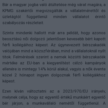
Bár a magyar jogba való átültetése még várat magára, a
KPMG szakértői megvizsgálták a vállalatmérettől és
üzletágtól függetlenül minden vállalatot érintő
szabályozás részleteit.
Szinte mindenki hallott már arra példát, hogy azonos
beosztású női dolgozó jelentősen kevesebb bért kapott
férfi kollégáihoz képest. Az úgynevezett bérszakadék
valójában mind a közszférában, mind a vállalatoknál nyílt
titok. Felmérések szerint a nemek közötti bérszakadék
mértéke az EU-ban a kiegyenlítést célzó kampányok
ellenére is mintegy 14% körül alakul, vagyis a nők évente
közel 2 hónapot ingyen dolgoznak férfi kollégáikhoz
képest.
Ezen kíván változtatni az a 2023/970/EU irányelv,
melynek célja, hogy az egyenlő értékű munkáért egyenlő
bér járjon, a munkavállaló nemétől függetlenül. A