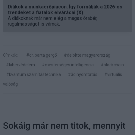
Diákok a munkaerőpiacon: Így formálják a 2026-os
trendeket a fiatalok elvárásai (X)
A diákoknak már nem elég a magas órabér,
rugalmasságot is várnak.
Címkék:
#dr. barta gergő
#deloitte magyarország
#kibervédelem
#mesterséges intelligencia
#blockchain
#kvantum számítástechnika
#3d nyomtatás
#virtuális
valóság
Sokáig már nem titok, mennyit