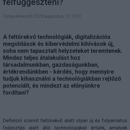
felfüggeszteni?
Computerworld
|
2023 augusztus 12. 13:51
A feltörekvő technológiák, digitalizációs
megoldások és kibervédelmi kihívások új,
soha nem tapasztalt helyzeteket teremtenek.
Mindez teljes átalakulást hoz
társadalmunkban, gazdaságunkban,
értékrendünkben - kérdés, hogy mennyire
tudjuk kihasználni a technológiákban rejtőző
potenciált, és mindezt az előnyünkre
fordítani?
Definíció szerint feltörekvő alatt olyan új és folyamatos
fejlesztés alatt álló technológiákat értünk, amelyek