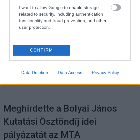
Diákok a munkaerőpiacon: Így formálják a 2026-os
I want to allow Google to enable storage
trendeket a fiatalok elvárásai (X)
related to security, including authentication
A diákoknak már nem elég a magas órabér,
functionality and fraud prevention, and other
rugalmasságot is várnak.
user protection.
CONFIRM
Címkék:
#deloitte
#mesterséges intelligencia
#globális
digitális gazdaság
Data Deletion
Data Access
Privacy Policy
Meghirdette a Bolyai János
Kutatási Ösztöndíj idei
pályázatát az MTA