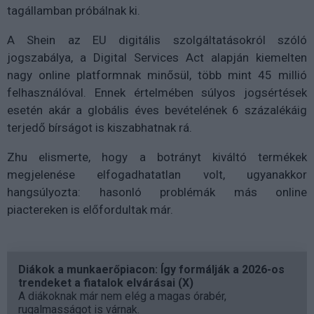
tagállamban próbálnak ki.
A Shein az EU digitális szolgáltatásokról szóló
jogszabálya, a Digital Services Act alapján kiemelten
nagy online platformnak minősül, több mint 45 millió
felhasználóval. Ennek értelmében súlyos jogsértések
esetén akár a globális éves bevételének 6 százalékáig
terjedő bírságot is kiszabhatnak rá.
Zhu elismerte, hogy a botrányt kiváltó termékek
megjelenése elfogadhatatlan volt, ugyanakkor
hangsúlyozta: hasonló problémák más online
piactereken is előfordultak már.
Diákok a munkaerőpiacon: Így formálják a 2026-os
trendeket a fiatalok elvárásai (X)
A diákoknak már nem elég a magas órabér,
rugalmasságot is várnak.