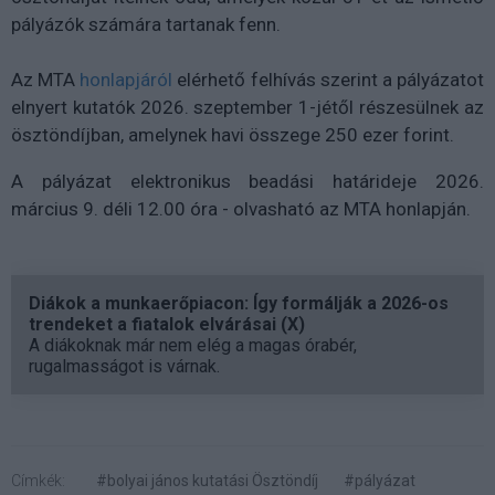
pályázók számára tartanak fenn.
Az MTA
honlapjáról
elérhető felhívás szerint a pályázatot
elnyert kutatók 2026. szeptember 1-jétől részesülnek az
ösztöndíjban, amelynek havi összege 250 ezer forint.
A pályázat elektronikus beadási határideje 2026.
március 9. déli 12.00 óra - olvasható az MTA honlapján.
Diákok a munkaerőpiacon: Így formálják a 2026-os
trendeket a fiatalok elvárásai (X)
A diákoknak már nem elég a magas órabér,
rugalmasságot is várnak.
Címkék:
#bolyai jános kutatási Ösztöndíj
#pályázat