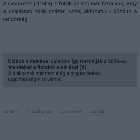
A nyomozás jelenleg is folyik, az azonban bizonyos, hogy
a csalásnak több százan estek áldozatul - közölte a
rendőrség.
Diákok a munkaerőpiacon: Így formálják a 2026-os
trendeket a fiatalok elvárásai (X)
A diákoknak már nem elég a magas órabér,
rugalmasságot is várnak.
Címkék:
#adathalász
#üzenetek
#csalók