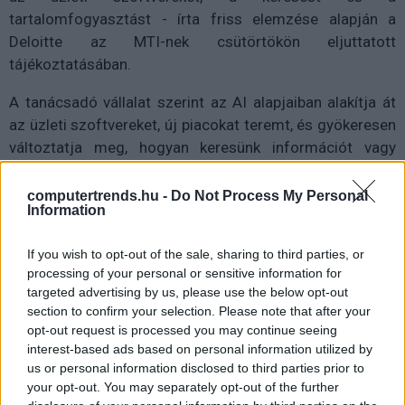
tartalomfogyasztást - írta friss elemzése alapján a
Deloitte az MTI-nek csütörtökön eljuttatott
tájékoztatásában.
A tanácsadó vállalat szerint az AI alapjaiban alakítja át
az üzleti szoftvereket, új piacokat teremt, és gyökeresen
változtatja meg, hogyan keresünk információt vagy
termékeket.
computertrends.hu -
Do Not Process My Personal
Az önálló döntéshozatalra képes mesterséges
Information
intelligencia lehet a következő integrációs korszak
hajtóereje. A piac a becslések szerint 2030-ra elérheti a
If you wish to opt-out of the sale, sharing to third parties, or
processing of your personal or sensitive information for
35 milliárd amerikai dollárt, szemben a 2026-ra várt 8,5
targeted advertising by us, please use the below opt-out
milliárddal. A Deloitte szerint azonban megfelelő vállalati
section to confirm your selection. Please note that after your
koordinációval, a számítógépes rendszerek, szoftverek
opt-out request is processed you may continue seeing
és szolgáltatások automatizált, összehangolt
interest-based ads based on personal information utilized by
menedzselésével és vezénylésével akár 30 százalékkal
us or personal information disclosed to third parties prior to
your opt-out. You may separately opt-out of the further
nagyobb, 45 milliárd dolláros piaccá is nőhet.