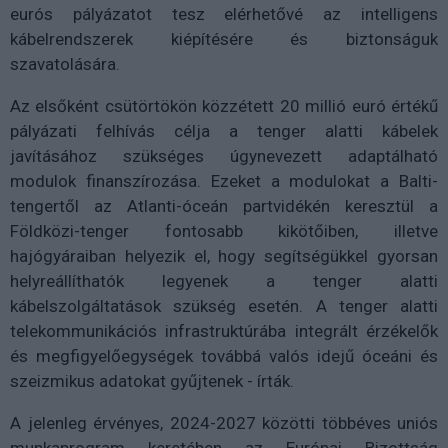
eurós pályázatot tesz elérhetővé az intelligens
kábelrendszerek kiépítésére és biztonságuk
szavatolására.
Az elsőként csütörtökön közzétett 20 millió euró értékű
pályázati felhívás célja a tenger alatti kábelek
javításához szükséges úgynevezett adaptálható
modulok finanszírozása. Ezeket a modulokat a Balti-
tengertől az Atlanti-óceán partvidékén keresztül a
Földközi-tenger fontosabb kikötőiben, illetve
hajógyáraiban helyezik el, hogy segítségükkel gyorsan
helyreállíthatók legyenek a tenger alatti
kábelszolgáltatások szükség esetén. A tenger alatti
telekommunikációs infrastruktúrába integrált érzékelők
és megfigyelőegységek továbbá valós idejű óceáni és
szeizmikus adatokat gyűjtenek - írták.
A jelenleg érvényes, 2024-2027 közötti többéves uniós