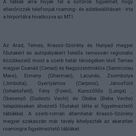
A táblák arra hívják fel a sofőrök figyelmét, hogy
ellenőrizzék telefonjuk roaming- és adatbeállításait - írta
a hírportálra hivatkozva az MTI.
Az Arad, Temes, Krassó-Szörény és Hunyad megyei
főutakért és autópályákért felelős temesvári regionális
közútkezelő most a szerb határ térségében lévő Temes
megyei Csanád (Cenad) és Nagyszentmiklós (Sannicolau
Mare), Ermény (Gherman), Lacunás, Zsombolya
(Jimbolia), Gyertyámos (Carpinis), Jánosföld
(Iohanisfeld), Fény (Foeni), Kunszőllős (Lunga) ,
Óbesenyő (Dudestii Vechi) és Óbéba (Beba Veche)
településeken átvezető főutakat látta el figyelmeztető
táblákkal. A szerb-román államhatár Krassó-Szörény
megyei szakaszán már tavaly kihelyezték az akaratlan
roamingra figyelmeztető táblákat.