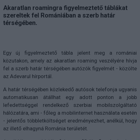
Akaratlan roamingra figyelmeztető táblákat
szereltek fel Romániában a szerb határ
térségében.
Egy új figyelmeztető tábla jelent meg a romániai
közutakon, amely az akaratlan roaming veszélyére hívja
fel a szerb határ térségében autózók figyelmét - közölte
az Adevarul hírportál.
A határ térségében közlekedő autósok telefonja ugyanis
automatikusan átállhat egy adott ponton a jobb
lefedettséggel rendelkező szerbiai mobilszolgáltató
hálózatára, ami - főleg a mobilinternet használata esetén
- jelentős többletköltséget eredményezhet, anélkül, hogy
az illető elhagyná Románia területét.