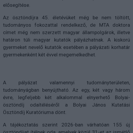
elősegítése.
Az ösztöndíjra 45. életévüket még be nem töltött,
tudományos fokozattal rendelkező, de MTA doktora
címet még nem szerzett magyar állampolgárok, illetve
határon túli magyar kutatók pályázhatnak. A kiskorú
gyermeket nevelő kutatók esetében a pályázati korhatár
gyermekenként két évvel megemelkedhet.
A pályázat valamennyi tudományterületen,
tudományágban benyújtható. Az egy, két vagy három
évre, legfeljebb két alkalommal elnyerhető Bolyai-
ösztöndíj odaítéléséről a Bolyai János Kutatási
Ösztöndíj Kuratóriuma dönt.
A tájékoztatás szerint 2026-ban várhatóan 155 új
ösztöndíjat ítélnek oda, amelyek közül 31-et az ismétlő