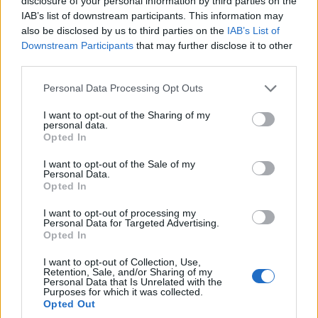
disclosure of your personal information by third parties on the
IAB’s list of downstream participants. This information may
Az elemzés szerint 2026-ban a fejlett országok felnőtt
also be disclosed by us to third parties on the
IAB’s List of
lakosságának 29 százaléka naponta találkozik AI által
Downstream Participants
that may further disclose it to other
generált keresési összefoglalóval.
third parties.
Please note that this website/app uses one or more Google
Personal Data Processing Opt Outs
services and may gather and store information including but
not limited to your visit or usage behaviour. You may click to
I want to opt-out of the Sharing of my
A felhőalapú szolgáltatások, SaaS alkalmazások 2026-ra
personal data.
grant or deny consent to Google and its third-party tags to
okosabbá, személyre szabottabbá és autonómabbá
Opted In
use your data for below specified purposes in below Google
válnak. Az önálló döntéshozatalra képes mesterséges
consent section.
I want to opt-out of the Sale of my
intelligencia hosszú távon akár ki is válthatja a ma ismert
Personal Data.
Opted In
SaaS-modelleket. Idén a vállalatok akár 75 százaléka
tervez beruházni önálló döntéshozatalra képes AI-
I want to opt-out of processing my
Personal Data for Targeted Advertising.
eszközökbe.
Opted In
Az önálló döntéshozatalra képes AI és az automatizáció
I want to opt-out of Collection, Use,
Retention, Sale, and/or Sharing of my
felgyorsítja a hardver- és infrastruktúra-fejlesztéseket,
Personal Data that Is Unrelated with the
eközben az ellátási láncok sebezhetőségét is növeli. Az
Purposes for which it was collected.
Opted Out
elemzés szerint 2026-ban az AI-számítások