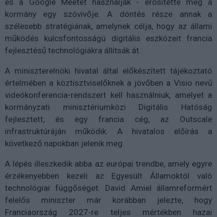
és a Google Meetet használják - erősítette meg a
kormány egy szóvivője. A döntés része annak a
szélesebb stratégiának, amelynek célja, hogy az állami
működés kulcsfontosságú digitális eszközeit francia
fejlesztésű technológiákra állítsák át.
A miniszterelnöki hivatal által előkészített tájékoztató
értelmében a köztisztviselőknek a jövőben a Visio nevű
videókonferencia-rendszert kell használniuk, amelyet a
kormányzati minisztériumközi Digitális Hatóság
fejlesztett, és egy francia cég, az Outscale
infrastruktúráján működik. A hivatalos előírás a
következő napokban jelenik meg.
A lépés illeszkedik abba az európai trendbe, amely egyre
érzékenyebben kezeli az Egyesült Államoktól való
technológiai függőséget. David Amiel államreformért
felelős miniszter már korábban jelezte, hogy
Franciaország 2027-re teljes mértékben hazai