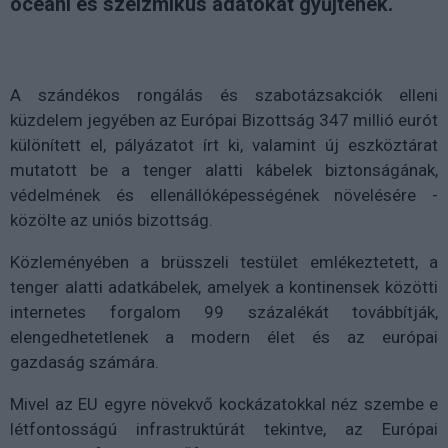
óceáni és szeizmikus adatokat gyűjtenek.
A szándékos rongálás és szabotázsakciók elleni
küzdelem jegyében az Európai Bizottság 347 millió eurót
különített el, pályázatot írt ki, valamint új eszköztárat
mutatott be a tenger alatti kábelek biztonságának,
védelmének és ellenállóképességének növelésére -
közölte az uniós bizottság.
Közleményében a brüsszeli testület emlékeztetett, a
tenger alatti adatkábelek, amelyek a kontinensek közötti
internetes forgalom 99 százalékát továbbítják,
elengedhetetlenek a modern élet és az európai
gazdaság számára.
Mivel az EU egyre növekvő kockázatokkal néz szembe e
létfontosságú infrastruktúrát tekintve, az Európai