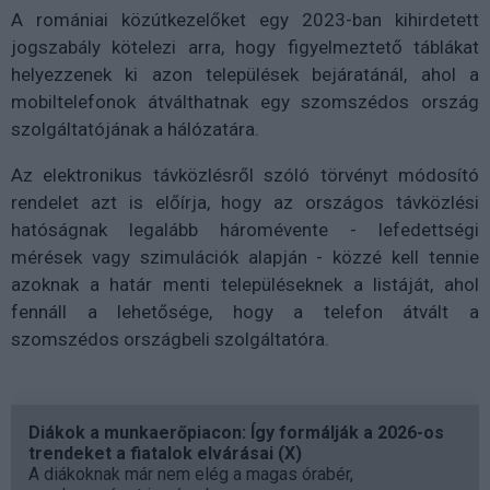
A romániai közútkezelőket egy 2023-ban kihirdetett
jogszabály kötelezi arra, hogy figyelmeztető táblákat
helyezzenek ki azon települések bejáratánál, ahol a
mobiltelefonok átválthatnak egy szomszédos ország
szolgáltatójának a hálózatára.
Az elektronikus távközlésről szóló törvényt módosító
rendelet azt is előírja, hogy az országos távközlési
hatóságnak legalább háromévente - lefedettségi
mérések vagy szimulációk alapján - közzé kell tennie
azoknak a határ menti településeknek a listáját, ahol
fennáll a lehetősége, hogy a telefon átvált a
szomszédos országbeli szolgáltatóra.
Diákok a munkaerőpiacon: Így formálják a 2026-os
trendeket a fiatalok elvárásai (X)
A diákoknak már nem elég a magas órabér,