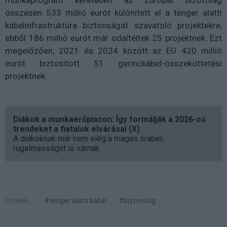
munkaprogram keretében az Európai Bizottság
összesen 533 millió eurót különített el a tenger alatti
kábelinfrastruktúra biztonságát szavatoló projektekre,
ebből 186 millió eurót már odaítéltek 25 projektnek. Ezt
megelőzően, 2021 és 2024 között az EU 420 millió
eurót biztosított 51 gerinckábel-összeköttetési
projektnek.
Diákok a munkaerőpiacon: Így formálják a 2026-os
trendeket a fiatalok elvárásai (X)
A diákoknak már nem elég a magas órabér,
rugalmasságot is várnak.
Címkék:
#tenger alatti kábel
#biztonság