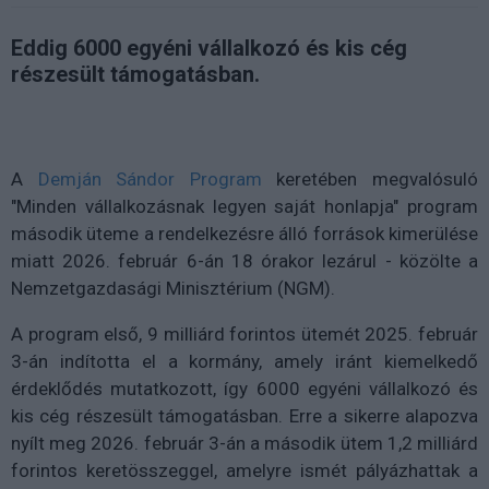
Eddig 6000 egyéni vállalkozó és kis cég
részesült támogatásban.
A
Demján Sándor Program
keretében megvalósuló
"Minden vállalkozásnak legyen saját honlapja" program
második üteme a rendelkezésre álló források kimerülése
miatt 2026. február 6-án 18 órakor lezárul - közölte a
Nemzetgazdasági Minisztérium (NGM).
A program első, 9 milliárd forintos ütemét 2025. február
3-án indította el a kormány, amely iránt kiemelkedő
érdeklődés mutatkozott, így 6000 egyéni vállalkozó és
kis cég részesült támogatásban. Erre a sikerre alapozva
nyílt meg 2026. február 3-án a második ütem 1,2 milliárd
forintos keretösszeggel, amelyre ismét pályázhattak a