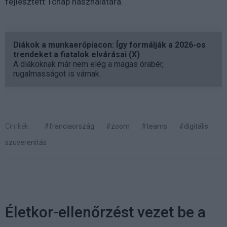
fejlesztett Tchap használatára.
Diákok a munkaerőpiacon: Így formálják a 2026-os
trendeket a fiatalok elvárásai (X)
A diákoknak már nem elég a magas órabér,
rugalmasságot is várnak.
Címkék:
#franciaország
#zoom
#teams
#digitális
szuverenitás
Életkor-ellenőrzést vezet be a