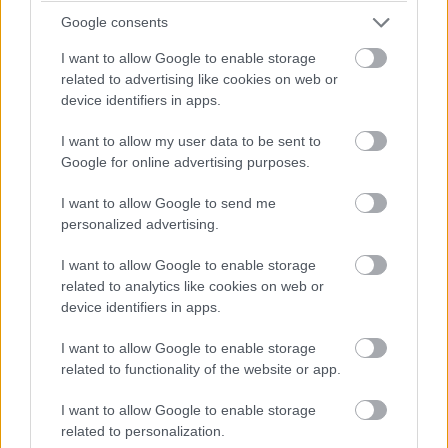
kétharmadát már a használati célú futtatások adják
Google consents
majd. Ez továbbra is döntően adatközpontokban történik,
I want to allow Google to enable storage
és több mint 200 milliárd dollár értékű fejlett AI-chipet
related to advertising like cookies on web or
igényel. Az ipari robotok telepített állománya 5,5 millióra
device identifiers in apps.
nőhet 2026-ban, 2030-ra pedig a roboteladások éves
szinten elérhetik az egymillió darabot és a 20 milliárd
I want to allow my user data to be sent to
dollár bevételt. Új chipgyártási technológiák jelennek
Google for online advertising purposes.
meg 2026-ban, ezekre és más kulcstechnológiákra
I want to allow Google to send me
legalább 30 milliárd dollárt költhetnek a vállalatok a
personalized advertising.
Deloitte számításai szerint.
I want to allow Google to enable storage
Idén csaknem 100 milliárd dollár áramolhat a szuverén
related to analytics like cookies on web or
AI-kapacitások fejlesztésébe. Az Egyesült Államokon és
device identifiers in apps.
Kínán kívüli országok 2030-ra akár megduplázhatják
I want to allow Google to enable storage
hazai AI-kapacitásaikat, különösen az Európai Unió AI-
related to functionality of the website or app.
szuverenitási törekvései miatt.
I want to allow Google to enable storage
related to personalization.