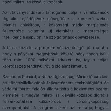
hazai mikro- és kisvállalkozások.
Az utalványrendszerű támogatás célja a vállalkozások
digitális fejlődésének elősegítése: a korszerű webes
jelenlét kialakítása, a közösségi média megjelenés
fejlesztése, valamint új elemként a mesterséges
intelligencia alapú online szolgáltatások bevezetése.
A tárca közölte: a program népszerűségét jól mutatja,
hogy a pályázat megnyitását követő négy napon belül
több mint 1000 pályázat érkezett be, így a teljes
keretösszeg rendkívül rövid idő alatt kimerült.
Szabados Richárd, a Nemzetgazdasági Minisztérium kis-
és középvállalkozások fejlesztéséért, technológiáért és
védelmi iparért felelős államtitkára a közlemény szerint
kiemelte: a magyar mikro- és kisvállalkozások digitális
felzárkóztatása kulcskérdés a versenyképesség
szempontjából. A program sikere azt mutatja, hogy a