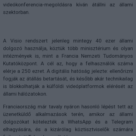
videókonferencia-megoldásra kíván átállni az állami
szektorban.
A Visio rendszert jelenleg mintegy 40 ezer állami
dolgozó használja, köztük több minisztérium és olyan
intézmények is, mint a Francia Nemzeti Tudományos
Kutatóközpont. A cél az, hogy a felhasználók száma
elérje a 250 ezret. A digitális hatóság jelezte: ellenőrizni
fogják az átállás betartását, és később akár technikailag
is blokkolhatják a külföldi videóplatformok elérését az
állami hálózatokon.
Franciaország már tavaly nyáron hasonló lépést tett az
üzenetküldő alkalmazások terén, amikor az állami
dolgozókat kötelezték a WhatsApp és a Telegram
elhagyására, és a kizárólag köztisztviselők számára