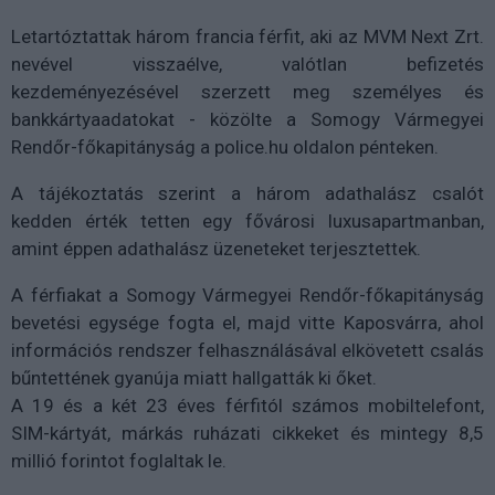
Letartóztattak három francia férfit, aki az MVM Next Zrt.
nevével visszaélve, valótlan befizetés
kezdeményezésével szerzett meg személyes és
bankkártyaadatokat - közölte a Somogy Vármegyei
Rendőr-főkapitányság a police.hu oldalon pénteken.
A tájékoztatás szerint a három adathalász csalót
kedden érték tetten egy fővárosi luxusapartmanban,
amint éppen adathalász üzeneteket terjesztettek.
A férfiakat a Somogy Vármegyei Rendőr-főkapitányság
bevetési egysége fogta el, majd vitte Kaposvárra, ahol
információs rendszer felhasználásával elkövetett csalás
bűntettének gyanúja miatt hallgatták ki őket.
A 19 és a két 23 éves férfitól számos mobiltelefont,
SIM-kártyát, márkás ruházati cikkeket és mintegy 8,5
millió forintot foglaltak le.