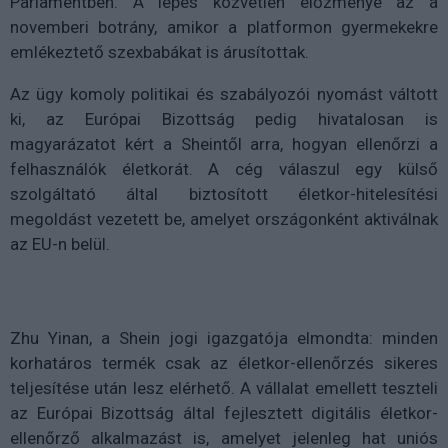
Parlamentben. A lépés közvetlen előzménye az a
novemberi botrány, amikor a platformon gyermekekre
emlékeztető szexbabákat is árusítottak.
Az ügy komoly politikai és szabályozói nyomást váltott
ki, az Európai Bizottság pedig hivatalosan is
magyarázatot kért a Sheintől arra, hogyan ellenőrzi a
felhasználók életkorát. A cég válaszul egy külső
szolgáltató által biztosított életkor-hitelesítési
megoldást vezetett be, amelyet országonként aktiválnak
az EU-n belül.
Zhu Yinan, a Shein jogi igazgatója elmondta: minden
korhatáros termék csak az életkor-ellenőrzés sikeres
teljesítése után lesz elérhető. A vállalat emellett teszteli
az Európai Bizottság által fejlesztett digitális életkor-
ellenőrző alkalmazást is, amelyet jelenleg hat uniós