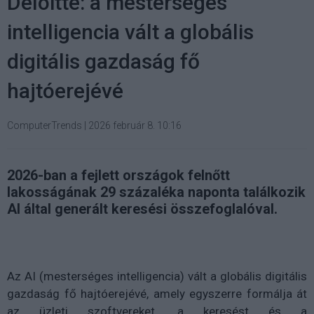
Deloitte: a mesterséges
intelligencia vált a globális
digitális gazdaság fő
hajtóerejévé
ComputerTrends
|
2026 február 8. 10:16
2026-ban a fejlett országok felnőtt
lakosságának 29 százaléka naponta találkozik
AI által generált keresési összefoglalóval.
Az AI (mesterséges intelligencia) vált a globális digitális
gazdaság fő hajtóerejévé, amely egyszerre formálja át
az üzleti szoftvereket, a keresést és a