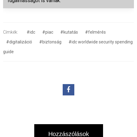
rugalmasságot is várnak.
Címkék:
#idc
#piac
#kutatás
#felmérés
#digitalizáció
#biztonság
#idc worldwide security spending
guide
Hozzászólások