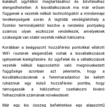
kialakult ügyfélkör megtartásához és bővítéséhez
elengedhetetlen. A kisvállalkozások ma már erősen
függenek a vezeték nélküli technológiától a mindennapi
tevékenységeik során. A legtöbb vendéglátóhely a
fizetési termináljaiktól kezdve a rendelési pontjaikig
számos olyan eszközzel rendelkezik, amelyeknek
szükségük van stabil vezeték nélküli hálózatra.
Korábban a beágyazott hozzáférési pontokkal ellátott
WiFi routerek elegendőek voltak a kisvállalkozások
igényeinek kielégítésére. Az ügyfelek és a vállalkozások
vezeték nélküli kapcsolattól való megnövekedett
függősége azonban azt jelentette, hogy a
kisvállalkozásoknak a fennmaradáshoz be kellett
ruházniuk egy külső hozzáférési pontba, hogy
támogassák a hálózathoz csatlakozni kívánó
felhasználók számának növekedését.
Már egy kis összeg befektetése egy alapszintű