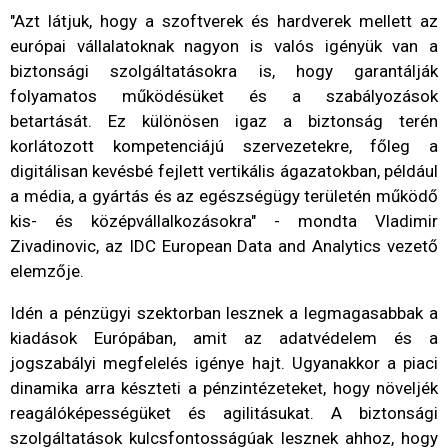
"Azt látjuk, hogy a szoftverek és hardverek mellett az
európai vállalatoknak nagyon is valós igényük van a
biztonsági szolgáltatásokra is, hogy garantálják
folyamatos működésüket és a szabályozások
betartását. Ez különösen igaz a biztonság terén
korlátozott kompetenciájú szervezetekre, főleg a
digitálisan kevésbé fejlett vertikális ágazatokban, például
a média, a gyártás és az egészségügy területén működő
kis- és középvállalkozásokra" - mondta Vladimir
Zivadinovic, az IDC European Data and Analytics vezető
elemzője.
Idén a pénzügyi szektorban lesznek a legmagasabbak a
kiadások Európában, amit az adatvédelem és a
jogszabályi megfelelés igénye hajt. Ugyanakkor a piaci
dinamika arra készteti a pénzintézeteket, hogy növeljék
reagálóképességüket és agilitásukat. A biztonsági
szolgáltatások kulcsfontosságúak lesznek ahhoz, hogy