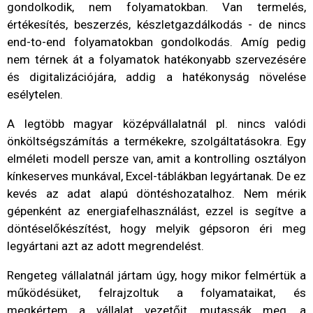
gondolkodik, nem folyamatokban. Van termelés,
értékesítés, beszerzés, készletgazdálkodás - de nincs
end-to-end folyamatokban gondolkodás. Amíg pedig
nem térnek át a folyamatok hatékonyabb szervezésére
és digitalizációjára, addig a hatékonyság növelése
esélytelen.
A legtöbb magyar középvállalatnál pl. nincs valódi
önköltségszámítás a termékekre, szolgáltatásokra. Egy
elméleti modell persze van, amit a kontrolling osztályon
kínkeserves munkával, Excel-táblákban legyártanak. De ez
kevés az adat alapú döntéshozatalhoz. Nem mérik
gépenként az energiafelhasználást, ezzel is segítve a
döntéselőkészítést, hogy melyik gépsoron éri meg
legyártani azt az adott megrendelést.
Rengeteg vállalatnál jártam úgy, hogy mikor felmértük a
működésüket, felrajzoltuk a folyamataikat, és
megkértem a vállalat vezetőit, mutassák meg, a