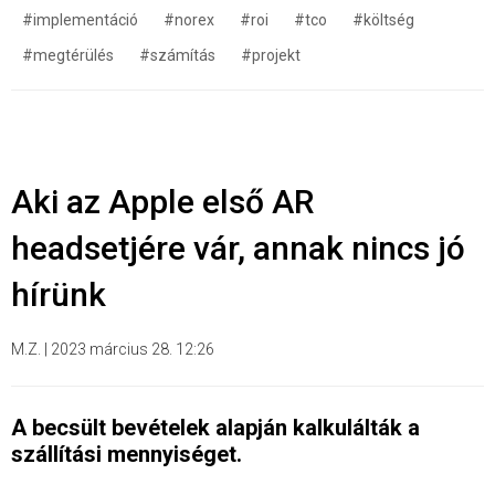
#implementáció
#norex
#roi
#tco
#költség
#megtérülés
#számítás
#projekt
Aki az Apple első AR
headsetjére vár, annak nincs jó
hírünk
M.Z.
|
2023 március 28. 12:26
A becsült bevételek alapján kalkulálták a
szállítási mennyiséget.