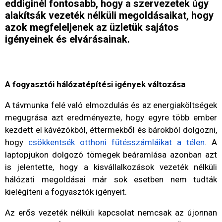
eddiginél fontosabb, hogy a szervezetek úgy
alakítsák vezeték nélküli megoldásaikat, hogy
azok megfeleljenek az üzletük sajátos
igényeinek és elvárásainak.
A fogyasztói hálózatépítési igények változása
A távmunka felé való elmozdulás és az energiaköltségek
megugrása azt eredményezte, hogy egyre több ember
kezdett el kávézókból, éttermekből és bárokból dolgozni,
hogy
csökkentsék otthoni fűtésszámláikat a télen
. A
laptopjukon dolgozó tömegek beáramlása azonban azt
is jelentette, hogy a kisvállalkozások vezeték nélküli
hálózati megoldásai már sok esetben nem tudták
kielégíteni a fogyasztók igényeit.
Az erős vezeték nélküli kapcsolat nemcsak az újonnan