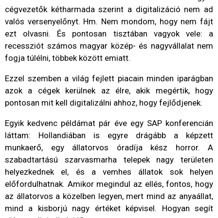
cégvezetők kétharmada szerint a digitalizáció nem ad
valós versenyelőnyt. Hm. Nem mondom, hogy nem fájt
ezt olvasni. És pontosan tisztában vagyok vele: a
recessziót számos magyar közép- és nagyvállalat nem
fogja túlélni, többek között emiatt.
Ezzel szemben a világ fejlett piacain minden iparágban
azok a cégek kerülnek az élre, akik megértik, hogy
pontosan mit kell digitalizálni ahhoz, hogy fejlődjenek.
Egyik kedvenc példámat pár éve egy SAP konferencián
láttam: Hollandiában is egyre drágább a képzett
munkaerő, egy állatorvos óradíja kész horror. A
szabadtartású szarvasmarha telepek nagy területen
helyezkednek el, és a vemhes állatok sok helyen
előfordulhatnak. Amikor megindul az ellés, fontos, hogy
az állatorvos a közelben legyen, mert mind az anyaállat,
mind a kisborjú nagy értéket képvisel. Hogyan segít