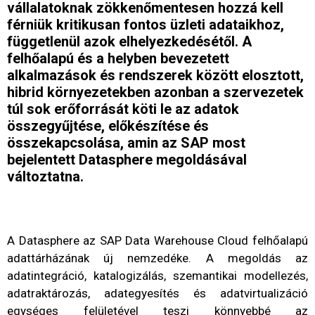
vállalatoknak zökkenőmentesen hozzá kell
férniük kritikusan fontos üzleti adataikhoz,
függetlenül azok elhelyezkedésétől. A
felhőalapú és a helyben bevezetett
alkalmazások és rendszerek között elosztott,
hibrid környezetekben azonban a szervezetek
túl sok erőforrását köti le az adatok
összegyűjtése, előkészítése és
összekapcsolása, amin az SAP most
bejelentett Datasphere megoldásával
változtatna.
A Datasphere az SAP Data Warehouse Cloud felhőalapú
adattárházának új nemzedéke. A megoldás az
adatintegráció, katalogizálás, szemantikai modellezés,
adatraktározás, adategyesítés és adatvirtualizáció
egységes felületével teszi könnyebbé az