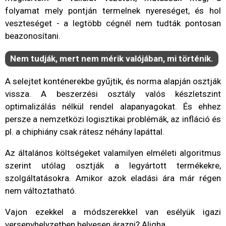
folyamat mely pontján termelnek nyereséget, és hol
veszteséget - a legtöbb cégnél nem tudták pontosan
beazonosítani.
Nem tudják, mert nem mérik valójában, mi történik.
A selejtet konténerekbe gyűjtik, és norma alapján osztják
vissza. A beszerzési osztály valós készletszint
optimalizálás nélkül rendel alapanyagokat. És ehhez
persze a nemzetközi logisztikai problémák, az infláció és
pl. a chiphiány csak rátesz néhány lapáttal.
Az általános költségeket valamilyen elméleti algoritmus
szerint utólag osztják a legyártott termékekre,
szolgáltatásokra. Amikor azok eladási ára már régen
nem változtatható.
Vajon ezekkel a módszerekkel van esélyük igazi
versenyhelyzetben helyesen árazni? Aligha.