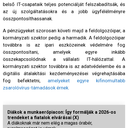
belső IT-csapataik teljes potenciálját felszabadítsák, és
az új szolgáltatásokra és a jobb ügyfélélményre
összpontosíthassanak.
A pénzügyeket szorosan követi majd a feldolgozóipar, a
kormányzati szektor pedig a harmadik. A feldolgozóipar
továbbra is az ipari eszközeinek védelmére fog
összpontosítani, amelyek egyre inkább
összekapcsolódnak a vállalati IT-hálózattal. A
kormányzati szektor továbbra is az adatvédelembe és a
digitális átalakítási kezdeményezései végrehajtásába
fog befektetni,
amelyeket egyre kifinomultabb
zsarolóvírus-támadások érnek.
Diákok a munkaerőpiacon: Így formálják a 2026-os
trendeket a fiatalok elvárásai (X)
A diákoknak már nem elég a magas órabér,