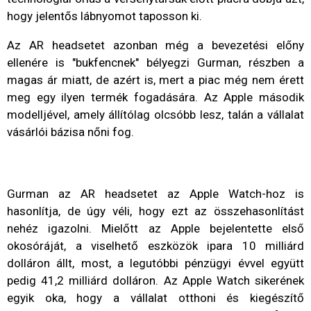
hogy jelentős lábnyomot taposson ki.
Az AR headsetet azonban még a bevezetési előny
ellenére is "bukfencnek" bélyegzi Gurman, részben a
magas ár miatt, de azért is, mert a piac még nem érett
meg egy ilyen termék fogadására. Az Apple második
modelljével, amely állítólag olcsóbb lesz, talán a vállalat
vásárlói bázisa nőni fog.
Gurman az AR headsetet az Apple Watch-hoz is
hasonlítja, de úgy véli, hogy ezt az összehasonlítást
nehéz igazolni. Mielőtt az Apple bejelentette első
okosóráját, a viselhető eszközök ipara 10 milliárd
dolláron állt, most, a legutóbbi pénzügyi évvel együtt
pedig 41,2 milliárd dolláron. Az Apple Watch sikerének
egyik oka, hogy a vállalat otthoni és kiegészítő