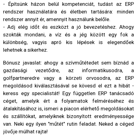
- Építsünk házon belül kompetenciát, tudást az ERP
rendszer használatára és életben tartására: minden
rendszer annyit ér, amennyit használunk belőle.
- Adj elég időt és eszközt a jó bevezetéshez. Ahogy
szokták mondani, a víz és a jég között egy fok a
különbség, vagyis apró kis lépések is elegendőek
lehetnek a sikerhez.
Bónusz javaslat: ahogy a szívműtétedet sem bíznád a
gazdasági vezetődre, az informatikusodra, a
golfpartneredre vagy a körzeti orvosodra, az ERP
megoldásod kiválasztásával se kövesd el ezt a hibát -
keress egy specialistát! Egy független ERP tanácsadó
céget, amelyik ért a folyamatok felméréséhez és
átalakításához is, ismeri a piacon elérhető megoldásokat
és szállítókat, amelyiknek bizonyított eredményessége
van. Neki egy ilyen "műtét" rutin feladat. Neked a céged
jövője múlhat rajta!