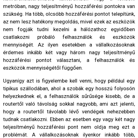
metróban, nagy teljesítményű hozzáférési pontokra van
szükség. Ha több, olcsóbb hozzáférési pontot telepítünk,
az nem lesz hatékony megoldás, mivel ezek az eszközök
nem fogják tudni kezelni a hálózathoz egyidőben
csatlakozni próbáló felhasználók és eszközök
mennyiségét. Az ilyen esetekben a vállalkozásoknak
érdemes inkább két vagy három nagy teljesítményű
hozzáférési pontot választani, a felhasználók és
eszközök mennyiségétől függően.
Ugyanígy azt is figyelembe kell venni, hogy például egy
tipikus szállodában, ahol a szobák egy hosszú folyosón
helyezkednek el, a felhasználók sűrűsége kisebb, de a
routertől való távolság sokkal nagyobb, ami azt jelenti,
hogy a routertől távolabb lévő vendégek nehezebben
tudnak csatlakozni. Ebben az esetben egy vagy két nagy
teljesítményű hozzáférési pont nem oldja meg ezt a
problémát. A vállalkozásoknak ilyenkor inkább több,