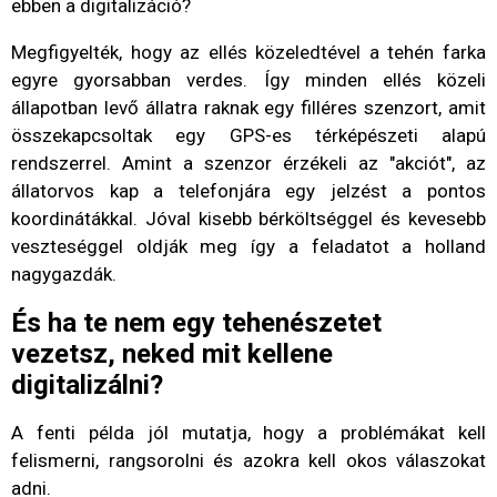
ebben a digitalizáció?
Megfigyelték, hogy az ellés közeledtével a tehén farka
egyre gyorsabban verdes. Így minden ellés közeli
állapotban levő állatra raknak egy filléres szenzort, amit
összekapcsoltak egy GPS-es térképészeti alapú
rendszerrel. Amint a szenzor érzékeli az "akciót", az
állatorvos kap a telefonjára egy jelzést a pontos
koordinátákkal. Jóval kisebb bérköltséggel és kevesebb
veszteséggel oldják meg így a feladatot a holland
nagygazdák.
És ha te nem egy tehenészetet
vezetsz, neked mit kellene
digitalizálni?
A fenti példa jól mutatja, hogy a problémákat kell
felismerni, rangsorolni és azokra kell okos válaszokat
adni.