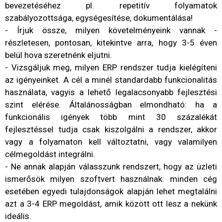
bevezetéséhez pl. repetitív folyamatok
szabályozottsága, egységesítése, dokumentálása!
- Írjuk össze, milyen követelményeink vannak -
részletesen, pontosan, kitekintve arra, hogy 3-5 éven
belül hova szeretnénk eljutni.
- Vizsgáljuk meg, milyen ERP rendszer tudja kielégíteni
az igényeinket. A cél a minél standardabb funkcionalitás
használata, vagyis a lehető legalacsonyabb fejlesztési
szint elérése. Általánosságban elmondható: ha a
funkcionális igények több mint 30 százalékát
fejlesztéssel tudja csak kiszolgálni a rendszer, akkor
vagy a folyamaton kell változtatni, vagy valamilyen
célmegoldást integrálni.
- Ne annak alapján válasszunk rendszert, hogy az üzleti
ismerősök milyen szoftvert használnak: minden cég
esetében egyedi tulajdonságok alapján lehet megtalálni
azt a 3-4 ERP megoldást, amik között ott lesz a nekünk
ideális.