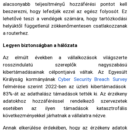
alacsonyabb teljesítményű hozzáférési pontot kell
beszerezni, hogy lefedjék ezzel az egész folyosót. Ez
lehetővé teszi a vendégek számára, hogy tartózkodási
helyüktől függetlenül zökkenőmentesen csatlakozzanak
a routerhez.
Legyen biztonságban a hálózata
Az elmúlt években a vállalkozások világszerte
rosszindulatú szereplők nagyszabású
kibertámadásainak célpontjaivá váltak. Az Egyesült
Királyság kormányának
Cyber ​​Security Breach Survey
felmérése szerint 2022-ben az üzleti kibertámadások
83%-át az adathalász támadások tették ki. Az érzékeny
adatokhoz hozzáféréssel rendelkező szervezetek
esetében az ilyen támadások katasztrofális
következményekkel járhatnak a vállalatra nézve.
Annak elkerülése érdekében, hogy az érzékeny adatok