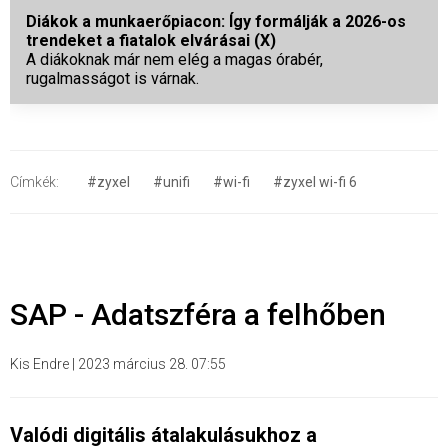
Diákok a munkaerőpiacon: Így formálják a 2026-os
trendeket a fiatalok elvárásai (X)
A diákoknak már nem elég a magas órabér,
rugalmasságot is várnak.
Címkék:
#zyxel
#unifi
#wi-fi
#zyxel wi-fi 6
SAP - Adatszféra a felhőben
Kis Endre
|
2023 március 28. 07:55
Valódi digitális átalakulásukhoz a