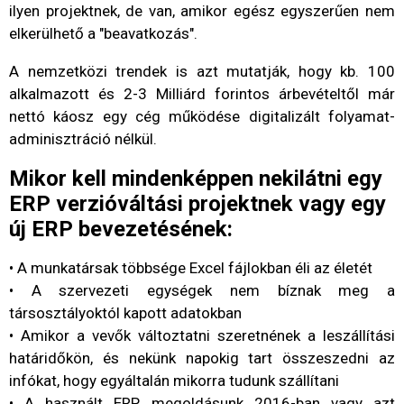
ilyen projektnek, de van, amikor egész egyszerűen nem
elkerülhető a "beavatkozás".
A nemzetközi trendek is azt mutatják, hogy kb. 100
alkalmazott és 2-3 Milliárd forintos árbevételtől már
nettó káosz egy cég működése digitalizált folyamat-
adminisztráció nélkül.
Mikor kell mindenképpen nekilátni egy
ERP verzióváltási projektnek vagy egy
új ERP bevezetésének:
• A munkatársak többsége Excel fájlokban éli az életét
• A szervezeti egységek nem bíznak meg a
társosztályoktól kapott adatokban
• Amikor a vevők változtatni szeretnének a leszállítási
határidőkön, és nekünk napokig tart összeszedni az
infókat, hogy egyáltalán mikorra tudunk szállítani
• A használt ERP megoldásunk 2016-ban vagy azt