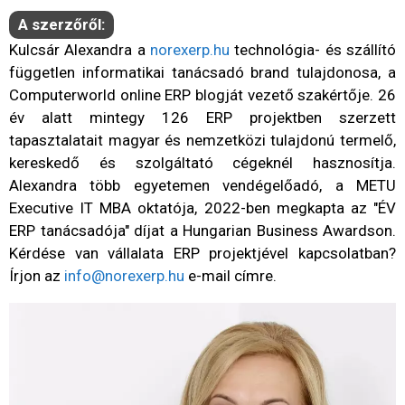
A szerzőről:
Kulcsár Alexandra a
norexerp.hu
technológia- és szállító
független informatikai tanácsadó brand tulajdonosa, a
Computerworld online ERP blogját vezető szakértője. 26
év alatt mintegy 126 ERP projektben szerzett
tapasztalatait magyar és nemzetközi tulajdonú termelő,
kereskedő és szolgáltató cégeknél hasznosítja.
Alexandra több egyetemen vendégelőadó, a METU
Executive IT MBA oktatója, 2022-ben megkapta az "ÉV
ERP tanácsadója" díjat a Hungarian Business Awardson.
Kérdése van vállalata ERP projektjével kapcsolatban?
Írjon az
info@norexerp.hu
e-mail címre.