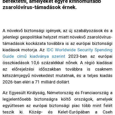
befektetni, amelyeket egyre kifinomultabb
zsarolóvírus-támadások érnek.
A növekvő biztonsági igények, az új szabályozások és a
jelenlegi geopolitikai helyzet miatt növekvő zsarolóvírus-
támadások kockázata továbbra is az európai biztonsági
kiadások motorja. Az
IDC Worldwide Security Spending
Guide című kiadványa szerint
2023-ban az európai
összkiadások 10,6 százalékkal nőnek. A régió kiadásai
az előrejelzési időszakban továbbra is csaknem
kétszámjegyű növekedést mutatnak, és a teljes kiadás
2026-ban eléri a 71 milliárd dollárt.
Az Egyesült Királyság, Németország és Franciaország a
legjelentősebb biztonságra költő országok, amelyek
együttesen az európai biztonsági piac több mint felét
teszik ki. Közép- és Kelet-Európában a Cseh