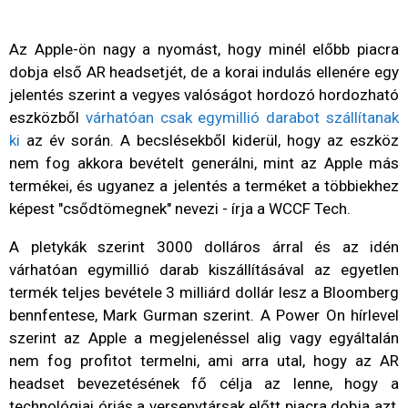
Az Apple-ön nagy a nyomást, hogy minél előbb piacra
dobja első AR headsetjét, de a korai indulás ellenére egy
jelentés szerint a vegyes valóságot hordozó hordozható
eszközből
várhatóan csak egymillió darabot szállítanak
ki
az év során. A becslésekből kiderül, hogy az eszköz
nem fog akkora bevételt generálni, mint az Apple más
termékei, és ugyanez a jelentés a terméket a többiekhez
képest "csődtömegnek" nevezi - írja a WCCF Tech.
A pletykák szerint 3000 dolláros árral és az idén
várhatóan egymillió darab kiszállításával az egyetlen
termék teljes bevétele 3 milliárd dollár lesz a Bloomberg
bennfentese, Mark Gurman szerint. A Power On hírlevel
szerint az Apple a megjelenéssel alig vagy egyáltalán
nem fog profitot termelni, ami arra utal, hogy az AR
headset bevezetésének fő célja az lenne, hogy a
technológiai óriás a versenytársak előtt piacra dobja azt,