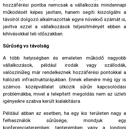
hozzáférési pontba nemcsak a vállalkozás mindennapi
működését képes javítani, hanem segíti kiszolgálni a
távolról dolgozó alkalmazottak egyre növekvő számát is,
javítva ezzel a vállalkozások teljesítményét ebben a
kihívásokkal teli időszakban.
Sűrűség vs távolság
A több helyiségben és emeleten működő nagyobb
vállalkozások, például irodák vagy szállodák,
valószínűleg már rendelkeznek hozzáférési pontokkal a
hálózati infrastruktúrájukban. Ennek ellenére még így is
számos középvállalat ütközik sűrűn kapcsolódási
problémákba, mivel a telepített megoldás nem az üzleti
igényeikre szabva került kialakításra.
Például abban az esetben, ha egy kis területen nagy a
felhasználók sűrűsége, mondjuk egy
konferenciateremben, tanteremben vagy a londoni