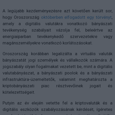
A legújabb kezdeményezésre azt követően került sor,
hogy Oroszország
októberben elfogadott egy törvényt
,
amely a digitális valutákra vonatkozó bányászati
tevékenység szabályait vázolja fel, beleértve az
energiaiparban tevékenykedő szervezetekre vagy
magánszemélyekre vonatkozó korlátozásokat.
Oroszország korábban legalizálta a virtuális valuták
bányászatát jogi személyek és vállalkozók számára. A
jogszabály olyan fogalmakat vezetett be, mint a digitális
valutabányászat, a bányászati poolok és a bányászati
infrastruktúra-üzemeltetők, valamint meghatározta a
kriptobányászati piac résztvevőinek jogait és
kötelezettségeit.
Putyin az év elején vetette fel a kriptovaluták és a
digitális eszközök szabályozásának kérdését, ígéretes