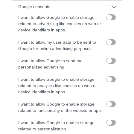
mérésének módszerét. Munkájukat az év elején
Google consents
publikálták az Applied Sciences című folyóiratban.
I want to allow Google to enable storage
A tanulmány része volt a Nemzetközi Elektromágneses
related to advertising like cookies on web or
device identifiers in apps.
Mező Projektnek, amelyet az Egészségügyi
Világszervezet (WHO) kezdeményezett, hogy
I want to allow my user data to be sent to
tudományosan megalapozott és objektív válaszokat
Google for online advertising purposes.
kapjon az 5G elektromágneses mezők lehetséges
egészségügyi kockázataival kapcsolatos
I want to allow Google to send me
personalized advertising.
közérdeklődésre számot tartó kérdésekre.
I want to allow Google to enable storage
Krivova szerint a kutatás következő szakaszában
related to analytics like cookies on web or
nőstény patkányokat kívánnak tanulmányozni, és azt
device identifiers in apps.
vizsgálják, hogy az 5G-sugárzás hogyan hathat az
utódaikra, ha sikerül biztosítani a finanszírozást.
I want to allow Google to enable storage
related to functionality of the website or app.
I want to allow Google to enable storage
Diákok a munkaerőpiacon: Így formálják a 2026-os
related to personalization.