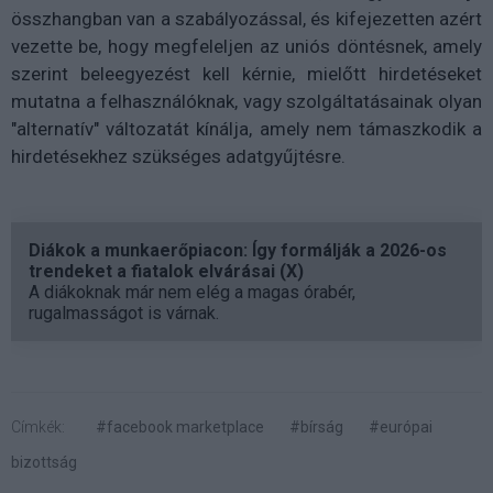
összhangban van a szabályozással, és kifejezetten azért
vezette be, hogy megfeleljen az uniós döntésnek, amely
szerint beleegyezést kell kérnie, mielőtt hirdetéseket
mutatna a felhasználóknak, vagy szolgáltatásainak olyan
"alternatív" változatát kínálja, amely nem támaszkodik a
hirdetésekhez szükséges adatgyűjtésre.
Diákok a munkaerőpiacon: Így formálják a 2026-os
trendeket a fiatalok elvárásai (X)
A diákoknak már nem elég a magas órabér,
rugalmasságot is várnak.
Címkék:
#facebook marketplace
#bírság
#európai
bizottság