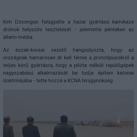
Kim Dzsongun felügyelte a hazai gyártású kamikaze
drónok helyszíni tesztelését - jelentette pénteken az
állami média.
Az észak-koreai vezető hangsúlyozta, hogy az
országnak hamarosan át kell térnie a prototípusokról a
teljes körű gyártásra, hogy a pilóta nélküli repülőgépek
nagyszabású alkalmazását be tudja építeni katonai
doktrínájába - tette hozzá a KCNA hírügynökség.