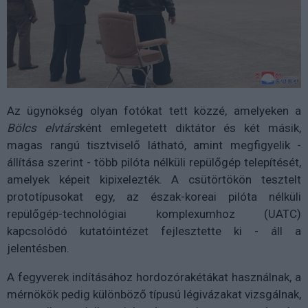
Az ügynökség olyan fotókat tett közzé, amelyeken a
Bölcs elvtárs
ként emlegetett diktátor és két másik,
magas rangú tisztviselő látható, amint megfigyelik -
állítása szerint - több pilóta nélküli repülőgép telepítését,
amelyek képeit kipixelezték. A csütörtökön tesztelt
prototípusokat egy, az észak-koreai pilóta nélküli
repülőgép-technológiai komplexumhoz (UATC)
kapcsolódó kutatóintézet fejlesztette ki - áll a
jelentésben.
A fegyverek indításához hordozórakétákat használnak, a
mérnökök pedig különböző típusú légivázakat vizsgálnak,