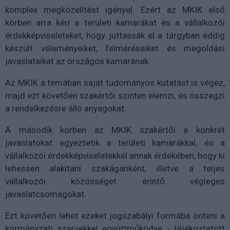
komplex megközelítést igényel. Ezért az MKIK első
körben arra kéri a területi kamarákat és a vállalkozói
érdekképviseleteket, hogy juttassák el a tárgyban eddig
készült véleményeiket, felméréseiket és megoldási
javaslataikat az országos kamarának.
Az MKIK a témában saját tudományos kutatást is végez,
majd ezt követően szakértői szinten elemzi, és összegzi
a rendelkezésre álló anyagokat.
A második körben az MKIK szakértői a konkrét
javaslatokat egyeztetik a területi kamarákkal, és a
vállalkozói érdekképviseletekkel annak érdekében, hogy ki
lehessen alakítani szakáganként, illetve a teljes
vállalkozói közösséget érintő végleges
javaslatcsomagokat.
Ezt követően lehet ezeket jogszabályi formába önteni a
kormányzati szervekkel együttműködve - tájékoztatott