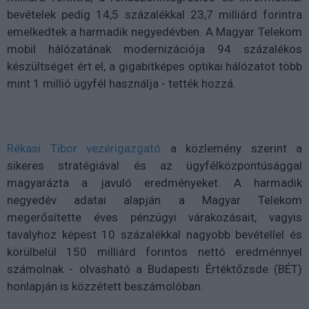
bevételek pedig 14,5 százalékkal 23,7 milliárd forintra
emelkedtek a harmadik negyedévben. A Magyar Telekom
mobil hálózatának modernizációja 94 százalékos
készültséget ért el, a gigabitképes optikai hálózatot több
mint 1 millió ügyfél használja - tették hozzá.
Rékasi Tibor vezérigazgató
a közlemény szerint a
sikeres stratégiával és az ügyfélközpontúsággal
magyarázta a javuló eredményeket. A harmadik
negyedév adatai alapján a Magyar Telekom
megerősítette éves pénzügyi várakozásait, vagyis
tavalyhoz képest 10 százalékkal nagyobb bevétellel és
körülbelül 150 milliárd forintos nettó eredménnyel
számolnak - olvasható a Budapesti Értéktőzsde (BÉT)
honlapján is közzétett beszámolóban.