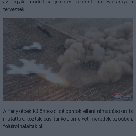
az egyik modell a jelentés szerint merevszárnyúra
tervezték.
A fényképek különböző célpontok elleni támadásokat is
mutattak, köztük egy tankot, amelyet meredek szögben,
felülről találtak el.