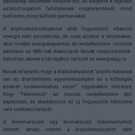
gazdasági területnek nevezve azt, és sürgette a digitális
eszközforgalom feltételeinek megteremtését, mind
belföldön, mind külföldi partnerekkel.
A kriptovaluta-bányászat által fogyasztott villamos
energia nem pocsékolás, de csak azokon a területeken,
ahol további energiakapacitás áll rendelkezésre - mondta
pénteken az RBK-nak Alekszandr Novak miniszterelnök-
helyettes, akinek a tárcájához tartozik az energiaügy is.
Novak kifejtette, hogy a kriptobányászat "pozitív hatással
van az áramterhelés egyenletességére és a költségek
konkrét csökkenéséhez vezet". Ugyanakkor hátránya,
hogy "felemészti" az összes rendelkezésre álló
kapacitást, és akadályozza az új fogyasztók hálózatra
való csatlakoztatását.
A Kommerszant egy kormányzati dokumentumot
idézett, amely szerint a kriptobányászatot idén