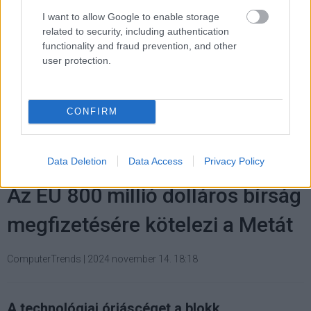
trendeket a fiatalok elvárásai (X)
A diákoknak már nem elég a magas órabér,
I want to allow Google to enable storage
rugalmasságot is várnak.
related to security, including authentication
functionality and fraud prevention, and other
user protection.
Címkék:
#távközlés
#5g
#sugárzás
#mobil
CONFIRM
Data Deletion
Data Access
Privacy Policy
Az EU 800 millió dolláros bírság
megfizetésére kötelezi a Metát
ComputerTrends
|
2024 november 14. 18:18
A technológiai óriáscéget a blokk