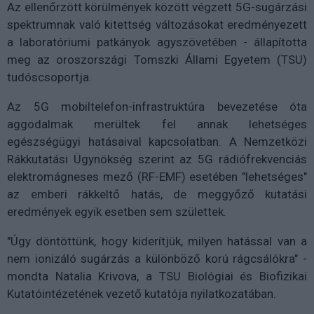
Az ellenőrzött körülmények között végzett 5G-sugárzási
spektrumnak való kitettség változásokat eredményezett
a laboratóriumi patkányok agyszövetében - állapította
meg az oroszországi Tomszki Állami Egyetem (TSU)
tudóscsoportja.
Az 5G mobiltelefon-infrastruktúra bevezetése óta
aggodalmak merültek fel annak lehetséges
egészségügyi hatásaival kapcsolatban. A Nemzetközi
Rákkutatási Ügynökség szerint az 5G rádiófrekvenciás
elektromágneses mező (RF-EMF) esetében "lehetséges"
az emberi rákkeltő hatás, de meggyőző kutatási
eredmények egyik esetben sem születtek.
"Úgy döntöttünk, hogy kiderítjük, milyen hatással van a
nem ionizáló sugárzás a különböző korú rágcsálókra" -
mondta Natalia Krivova, a TSU Biológiai és Biofizikai
Kutatóintézetének vezető kutatója nyilatkozatában.