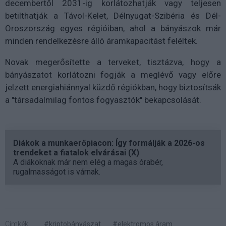
decembertől 2031-ig korlátozhatják vagy teljesen
betilthatják a Távol-Kelet, Délnyugat-Szibéria és Dél-
Oroszország egyes régióiban, ahol a bányászok már
minden rendelkezésre álló áramkapacitást feléltek.
Novak megerősítette a terveket, tisztázva, hogy a
bányászatot korlátozni fogják a meglévő vagy előre
jelzett energiahiánnyal küzdő régiókban, hogy biztosítsák
a "társadalmilag fontos fogyasztók" bekapcsolását.
Diákok a munkaerőpiacon: Így formálják a 2026-os
trendeket a fiatalok elvárásai (X)
A diákoknak már nem elég a magas órabér,
rugalmasságot is várnak.
Címkék:
#kriptobányászat
#elektromos áram