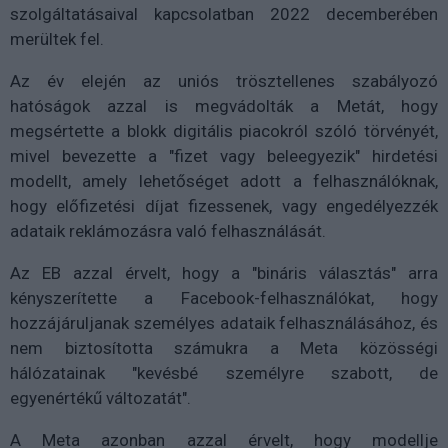
szolgáltatásaival kapcsolatban 2022 decemberében
merültek fel.
Az év elején az uniós trösztellenes szabályozó
hatóságok azzal is megvádolták a Metát, hogy
megsértette a blokk digitális piacokról szóló törvényét,
mivel bevezette a "fizet vagy beleegyezik" hirdetési
modellt, amely lehetőséget adott a felhasználóknak,
hogy előfizetési díjat fizessenek, vagy engedélyezzék
adataik reklámozásra való felhasználását.
Az EB azzal érvelt, hogy a "bináris választás" arra
kényszerítette a Facebook-felhasználókat, hogy
hozzájáruljanak személyes adataik felhasználásához, és
nem biztosította számukra a Meta közösségi
hálózatainak "kevésbé személyre szabott, de
egyenértékű változatát".
A Meta azonban azzal érvelt, hogy modellje