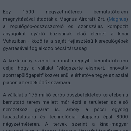
Egy 1500 négyzetméteres bemutatóterem
megnyitásával átadták a Magnus Aircraft Zrt. (
Magnus
)
a repülőgép-összeszerelő és szénszálas kompozit
anyagokat gyártó bázisának első elemét a kínai
Vuhsziban - közölte a saját fejlesztésű kisrepülőgépek
gyártásával foglalkozó pécsi társaság.
A közlemény szerint a most megnyílt bemutatóterem
célja, hogy a vállalat "világszerte elismert, innovatív
sportrepülőgépeit" közvetlenül elérhetővé tegye az ázsiai
piacon az érdeklődők számára.
A vállalat a 175 millió eurós összbefektetés keretében a
bemutató terem mellett már építi a területen az első
nemzetközi gyárát is, amely a pécsi egység
tapasztalataira és technológiai alapjaira épül 8000
négyzetméteren. A tervek szerint a kínai-magyar