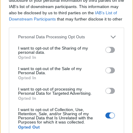
disclosure of your personal information by third parties on the
IAB’s list of downstream participants. This information may
"A patkányok agyszövetének részletesebb vizsgálata
also be disclosed by us to third parties on the
IAB’s List of
azonban az 5G antennának való kitettség után jelentős
Downstream Participants
that may further disclose it to other
változást mutatott az antioxidánsok és az oxidánsok
third parties.
arányában" - mondta Krivova.
Please note that this website/app uses one or more Google
Personal Data Processing Opt Outs
services and may gather and store information including but
Egyelőre nem világos, hogy az eltérések pozitív vagy
not limited to your visit or usage behaviour. You may click to
I want to opt-out of the Sharing of my
negatív változásokat eredményeznek-e a patkányok
personal data.
grant or deny consent to Google and its third-party tags to
kognitív képességeiben, vagy a szervezetük valahogy
Opted In
use your data for below specified purposes in below Google
kompenzálja a zavarokat - tette hozzá, további
consent section.
I want to opt-out of the Sale of my
kutatásokat sürgetve a témában.
Personal Data.
Opted In
A tomszki tanulmány az első alkalom, amikor a tudósok
I want to opt-out of processing my
képesek voltak mérni a sugárzás elnyelési sebességét
Personal Data for Targeted Advertising.
Opted In
ketrecbe zárt rágcsálókon - közölte az egyetem. A TSU
Szergej Shipilov professzor vezette sugárfizikai
I want to opt-out of Collection, Use,
Retention, Sale, and/or Sharing of my
csoportja tervezte a kísérlethez az 5G antennát, a
Personal Data that Is Unrelated with the
Ramdas Mazmanazarov posztgraduális hallgató által
Purposes for which it was collected.
Opted Out
vezetett csapat pedig kifejlesztette az abszorpciós ráta