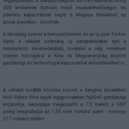
vegyesvállalat, a Jiangsu Magnus Aircraft Manufacturing
300 embernek biztosít majd munkalehetőséget, és
jelentős kapacitással segíti a Magnus bővülését az
ázsiai piacokon - közölték.
A társaság szerint a bemutatóterem és az új gyár fontos
lépés a vállalat számára, új perspektívákat nyit a
nemzetközi növekedésben, továbbá a cég reményei
szerint hozzájárul a Kína és Magyarország közötti
gazdasági és technológiai kapcsolatok erősödéséhez is.
A vállalat korábbi közlése szerint a Sanghaj közelében
lévő Vuhszi Kína egyik leggyorsabban fejlődő gazdasági
központja, lakossága megközelíti a 7,5 milliót, a GDP
pedig meghaladja az 1,55 ezer milliárd jüant - mintegy
217 milliárd dollárt.