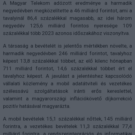
A Magyar Telekom adózott eredménye a harmadik
negyedévben megközelítette a 46 milliárd forintot, ami a
tavalyinál 86,4 százalékkal magasabb, az idei három
negyedév 125,6 milliárd forintos nyeresége 109
százalékkal több 2023 azonos időszakához viszonyítva.
A társaság a bevételét is jelentős mértékben növelte, a
harmadik negyedévben 246 milliárd forintot, tavalyhoz
képest 13,8 százalékkal többet, az elő kilenc hónapban
711 milliárd forintot, 14,6 százalékkal többet ért el
tavalyhoz képest. A javulást a jelentéshez kapcsolódó
vállalati közlemény a mobil adatátviteli és vezetékes
szélessávú szolgáltatások iránti erős kereslettel,
valamint a magyarországi inflációkövető díjkorrekció
pozitív hatásával magyarázta.
A mobil bevételek 15,1 százalékkal nőttek, 145 milliárd
forintra, a vezetékes bevételek 11,3 százalékkal 77,4
milliárd forintra, a rendszerintegrációs és informatikai