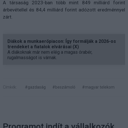
A társaság 2023-ban több mint 849 milliárd forint
árbevétellel és 84,4 milliárd forint adózott eredménnyel
zárt.
Diákok a munkaerőpiacon: Így formálják a 2026-os
trendeket a fiatalok elvárásai (X)
A diákoknak már nem elég a magas órabér,
rugalmasságot is várnak.
Címkék:
#gazdaság
#beszámoló
#magyar telekom
Programot indít a vállalkozók