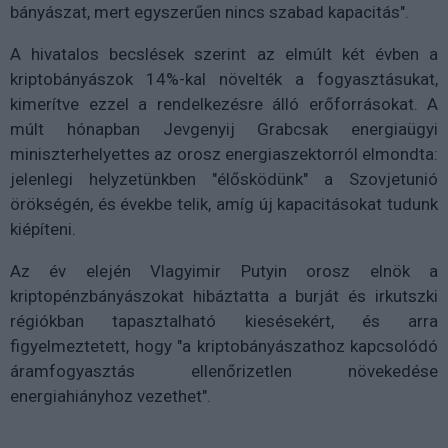
bányászat, mert egyszerűen nincs szabad kapacitás".
A hivatalos becslések szerint az elmúlt két évben a
kriptobányászok 14%-kal növelték a fogyasztásukat,
kimerítve ezzel a rendelkezésre álló erőforrásokat. A
múlt hónapban Jevgenyij Grabcsak energiaügyi
miniszterhelyettes az orosz energiaszektorról elmondta:
jelenlegi helyzetünkben "élősködünk" a Szovjetunió
örökségén, és évekbe telik, amíg új kapacitásokat tudunk
kiépíteni.
Az év elején Vlagyimir Putyin orosz elnök a
kriptopénzbányászokat hibáztatta a burját és irkutszki
régiókban tapasztalható kiesésekért, és arra
figyelmeztetett, hogy "a kriptobányászathoz kapcsolódó
áramfogyasztás ellenőrizetlen növekedése
energiahiányhoz vezethet".