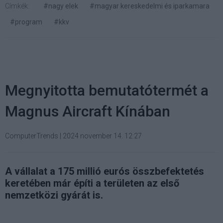
Címkék:
#nagy elek
#magyar kereskedelmi és iparkamara
#program
#kkv
Megnyitotta bemutatótermét a
Magnus Aircraft Kínában
ComputerTrends
|
2024 november 14. 12:27
A vállalat a 175 millió eurós összbefektetés
keretében már építi a területen az első
nemzetközi gyárát is.