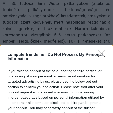
A TSU tudósai hím Wistar patkányokon (általános
többcélú patkánymodell biztonságossági és
hatékonysági vizsgálatokhoz) kísérleteztek, amelyeket a
tudósok azért kedvelnek, mert hasonlóan reagálnak a
külső ingerekre, mint az emberek. Három különböző
korcsoportot vizsgáltak: 5-6 hetes patkányokat (az
emberi serdülőknek megfelelő), 10-11 heteseket (40
éves és idősebb emberi felnőttek) és 17-18 hetes
patkányokat (65 éves és idősebb emberek).
computertrends.hu -
Do Not Process My Personal
Information
Mindegyiküket öt héten keresztül RF-EMF frekvenciáknak
tették ki, ami körülbelül négy évnyi emberi élettartamnak
If you wish to opt-out of the sale, sharing to third parties, or
felel meg.
processing of your personal or sensitive information for
targeted advertising by us, please use the below opt-out
section to confirm your selection. Please note that after your
opt-out request is processed you may continue seeing
A vizsgálat nem mutatott ki semmilyen külső változást a
interest-based ads based on personal information utilized by
sugárzásnak kitett patkányok és a kontrollcsoport
us or personal information disclosed to third parties prior to
your opt-out. You may separately opt-out of the further
között.