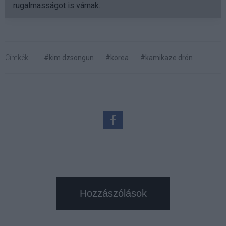
rugalmasságot is várnak.
Címkék:
#kim dzsongun
#korea
#kamikaze drón
Hozzászólások