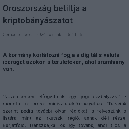
Oroszország betiltja a
kriptobányászatot
ComputerTrends
|
2024 november 15. 11:05
A kormány korlátozni fogja a digitális valuta
iparágat azokon a területeken, ahol áramhiány
van.
"Novemberben elfogadtunk egy jogi szabályzást" -
mondta az orosz miniszterelnök-helyettes. "Terveink
szerint pedig további olyan régiókat is felveszünk a
listára, mint az Irkutszki régió, annak déli része,
Burjátföld, Transzbajkál és így tovább, ahol tilos a