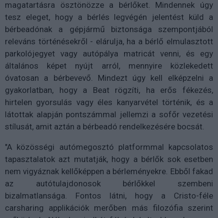
magatartásra ösztönözze a bérlőket. Mindennek úgy
tesz eleget, hogy a bérlés legvégén jelentést küld a
bérbeadónak a gépjármű biztonsága szempontjából
releváns történésekről - elárulja, ha a bérlő elmulasztott
parkolójegyet vagy autópálya matricát venni, és egy
általános képet nyújt arról, mennyire közlekedett
óvatosan a bérbevevő. Mindezt úgy kell elképzelni a
gyakorlatban, hogy a Beat rögzíti, ha erős fékezés,
hirtelen gyorsulás vagy éles kanyarvétel történik, és a
látottak alapján pontszámmal jellemzi a sofőr vezetési
stílusát, amit aztán a bérbeadó rendelkezésére bocsát.
"A közösségi autómegosztó platformmal kapcsolatos
tapasztalatok azt mutatják, hogy a bérlők sok esetben
nem vigyáznak kellőképpen a bérleményekre. Ebből fakad
az autótulajdonosok bérlőkkel szembeni
bizalmatlansága. Fontos látni, hogy a Cristo-féle
carsharing applikációk merőben más filozófia szerint