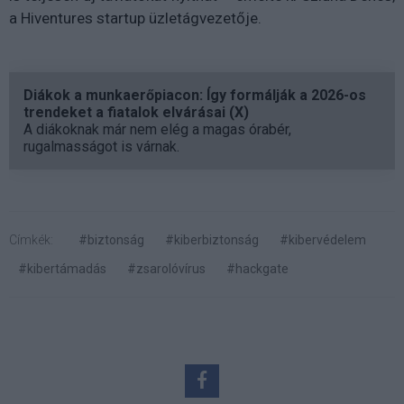
a Hiventures startup üzletágvezetője.
Diákok a munkaerőpiacon: Így formálják a 2026-os
trendeket a fiatalok elvárásai (X)
A diákoknak már nem elég a magas órabér,
rugalmasságot is várnak.
Címkék:
#biztonság
#kiberbiztonság
#kibervédelem
#kibertámadás
#zsarolóvírus
#hackgate