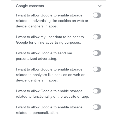
fizetnek a Beat nyújtotta előnyökért), a bérlés viszont
Google consents
PRO csomag nélkül is opció lehet bárki számára.
I want to allow Google to enable storage
related to advertising like cookies on web or
device identifiers in apps.
Diákok a munkaerőpiacon: Így formálják a 2026-os
trendeket a fiatalok elvárásai (X)
I want to allow my user data to be sent to
A diákoknak már nem elég a magas órabér,
Google for online advertising purposes.
rugalmasságot is várnak.
I want to allow Google to send me
personalized advertising.
I want to allow Google to enable storage
Címkék:
#cristo share
related to analytics like cookies on web or
device identifiers in apps.
I want to allow Google to enable storage
related to functionality of the website or app.
Fejlett technológiákkal kutatják
I want to allow Google to enable storage
related to personalization.