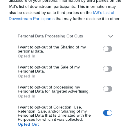
disclosure of your personal information by third parties on the
Manapság rengeteg olyan önszerveződő Facebook-
IAB’s list of downstream participants. This information may
csoporttal lehet találkozni, melyek teret adnak a
also be disclosed by us to third parties on the
IAB’s List of
magánszemélyek közötti autóbérbeadásnak. Igen nagy
Downstream Participants
that may further disclose it to other
third parties.
aktivitás jellemzi ezeket az online közösségeket annak
ellenére is, hogy nincs mögöttük megfelelő jogi és
Please note that this website/app uses one or more Google
Personal Data Processing Opt Outs
biztosítási háttér, ami telemetriai adatokkal és a teljes
services and may gather and store information including but
not limited to your visit or usage behaviour. You may click to
I want to opt-out of the Sharing of my
fizetési folyamat kontrollálásával gondoskodna a felek
personal data.
grant or deny consent to Google and its third-party tags to
biztonságáról. A Cristo Share-rel ezt a hiányosságot
Opted In
use your data for below specified purposes in below Google
kívánjuk pótolni, csökkentve az autó-bérbeadásban rejlő
consent section.
I want to opt-out of the Sale of my
rizikót."
Personal Data.
Opted In
Aki szeretné megtapasztalni, milyen érzés pénzt keresni
I want to opt-out of processing my
az autója bérbeadásával, most megteheti: a Cristo Share
Personal Data for Targeted Advertising.
immáron a Google Play, az App Store, és a Huawei
Opted In
AppGallery alkalmazásboltokban is elérhető. Az app
I want to opt-out of Collection, Use,
letöltése ingyenes. Fontos tudnivaló, hogy a bérbeadás
Retention, Sale, and/or Sharing of my
Personal Data that Is Unrelated with the
lehetőségével kizárólag a Cristo PRO előfizetők élhetnek
Purposes for which it was collected.
Opted Out
(vagyis azok a felhasználók, akik havi 1500 forintot