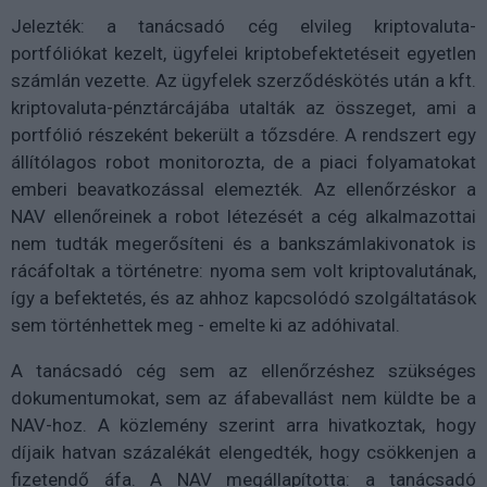
Jelezték: a tanácsadó cég elvileg kriptovaluta-
portfóliókat kezelt, ügyfelei kriptobefektetéseit egyetlen
számlán vezette. Az ügyfelek szerződéskötés után a kft.
kriptovaluta-pénztárcájába utalták az összeget, ami a
portfólió részeként bekerült a tőzsdére. A rendszert egy
állítólagos robot monitorozta, de a piaci folyamatokat
emberi beavatkozással elemezték. Az ellenőrzéskor a
NAV ellenőreinek a robot létezését a cég alkalmazottai
nem tudták megerősíteni és a bankszámlakivonatok is
rácáfoltak a történetre: nyoma sem volt kriptovalutának,
így a befektetés, és az ahhoz kapcsolódó szolgáltatások
sem történhettek meg - emelte ki az adóhivatal.
A tanácsadó cég sem az ellenőrzéshez szükséges
dokumentumokat, sem az áfabevallást nem küldte be a
NAV-hoz. A közlemény szerint arra hivatkoztak, hogy
díjaik hatvan százalékát elengedték, hogy csökkenjen a
fizetendő áfa. A NAV megállapította: a tanácsadó