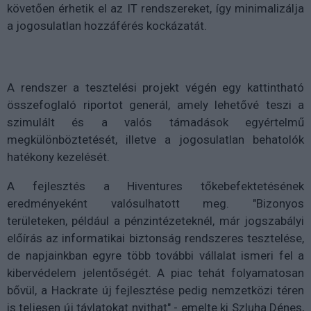
követően érhetik el az IT rendszereket, így minimalizálja
a jogosulatlan hozzáférés kockázatát.
A rendszer a tesztelési projekt végén egy kattintható
összefoglaló riportot generál, amely lehetővé teszi a
szimulált és a valós támadások egyértelmű
megkülönböztetését, illetve a jogosulatlan behatolók
hatékony kezelését.
A fejlesztés a Hiventures tőkebefektetésének
eredményeként valósulhatott meg. "Bizonyos
területeken, például a pénzintézeteknél, már jogszabályi
előírás az informatikai biztonság rendszeres tesztelése,
de napjainkban egyre több további vállalat ismeri fel a
kibervédelem jelentőségét. A piac tehát folyamatosan
bővül, a Hackrate új fejlesztése pedig nemzetközi téren
is teljesen új távlatokat nyithat" - emelte ki Szluha Dénes,