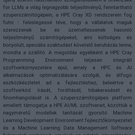
for LLMs a világ legnagyobb teljesítményű, fenntartható
szuperszámítógépein, a HPE Cray XD rendszerein fog
futni - feleslegessé téve, hogy a vállalatok maguk
szerezzenek be és üzemeltessenek hasonló
teljesítményű számítógépeket, ami költséges és
bonyolult, speciális szaktudást követelő beruházás lenne,
mondta a szállító. A megoldás egyébként a HPE Cray
Programming Environment teljesen integrált
szoftverkörnyezetére épül, amely a HPC és AI
alkalmazások optimalizálására szolgál, és átfogó
eszközkészletet ad a fejlesztéshez, beleértve a
szoftverkód írását, fordítását, hibakeresését és
finomhangolását is. A szuperszámítógépes platform
emellett támogatja a HPE AI/ML szoftvereit, közöttük a
nagyméretű modellek tanítását gyorsító Machine
Learning Development Environment fejlesztőkörnyezetet
és a Machine Learning Data Management Software