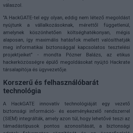
válaszol.
"A HackGATE-tel egy olyan, eddig nem létező megoldást
nyújtunk a vállalkozásoknak, mérettől függetlenül,
amelynek köszönhetően költséghatékonyan, mégis
alaposan, így maximális hatásfok mellett valósíthatják
meg informatikai biztonsággal kapcsolatos tesztelési
projektjeiket" - mondta Pózner Balázs, az etikus
hackerközösségre épülő megoldásokat nyújtó Hackrate
társalapítója és ügyvezetője.
Korszerű és felhasználóbarát
technológia
A HackGATE innovatív technológiáját egy vezető
biztonsági információ- és eseménykezelő rendszerrel
(SIEM) integrálták, amely azon túl, hogy lehetővé teszi az
támadástípusok pontos azonosítását, a biztonsági