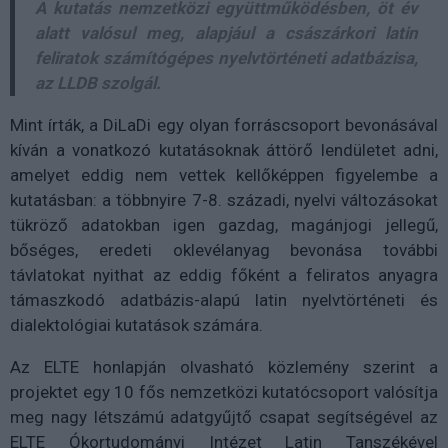
A kutatás nemzetközi együttműködésben, öt év
alatt valósul meg, alapjául a császárkori latin
feliratok számítógépes nyelvtörténeti adatbázisa,
az LLDB szolgál.
Mint írták, a DiLaDi egy olyan forráscsoport bevonásával
kíván a vonatkozó kutatásoknak áttörő lendületet adni,
amelyet eddig nem vettek kellőképpen figyelembe a
kutatásban: a többnyire 7-8. századi, nyelvi változásokat
tükröző adatokban igen gazdag, magánjogi jellegű,
bőséges, eredeti oklevélanyag bevonása további
távlatokat nyithat az eddig főként a feliratos anyagra
támaszkodó adatbázis-alapú latin nyelvtörténeti és
dialektológiai kutatások számára.
Az ELTE honlapján olvasható közlemény szerint a
projektet egy 10 fős nemzetközi kutatócsoport valósítja
meg nagy létszámú adatgyűjtő csapat segítségével az
ELTE Ókortudományi Intézet Latin Tanszékével