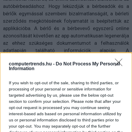
autóbérbeadáshoz. Hogy leküzdjük a bérbeadók és a
bérlők egymással szembeni bizalmatlanságát, a bérleti
szerződés megkötésének folyamatát is beépítettük az
applikációba. A bérlő és a bérbevevő egyszerű online
azonosítását követően az app automatikusan legenerálja
az ehhez szükséges dokumentumot a felhasználók
adatlapján található információk alapján. A
bérbevevőknek és a bérlőknek mindössze annyi a
computertrends.hu -
Do Not Process My Personal
feladatuk, hogy néhány érintéssel elfogadják az abban
Information
leírtakat. Ezzel a funkcióval jelentősen
leegyszerűsítettük a jogi ügyintézést, hisz néhány perc
If you wish to opt-out of the sale, sharing to third parties, or
alatt lebonyolítható az egész"- mesélte lapunknak Szota
processing of your personal or sensitive information for
Szabolcs, a Cristo autós appot működtető Smartsurance
targeted advertising by us, please use the below opt-out
section to confirm your selection. Please note that after your
Technologies Kft. ügyvezetője.
opt-out request is processed you may continue seeing
interest-based ads based on personal information utilized by
Hozzátette: "Tisztában vagyunk azzal, hogy sokan
us or personal information disclosed to third parties prior to
idegenkednek attól, hogy bérbe adják a kocsijukat. Ám ez
your opt-out. You may separately opt-out of the further
nem jelenti azt, hogy ne lenne piaca a Cristo Share-nek.