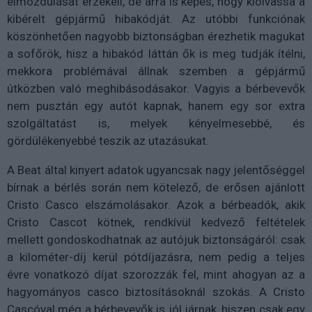
elmozdulását érzékeli, de arra is képes, hogy kiolvassa a
kibérelt gépjármű hibakódját. Az utóbbi funkciónak
köszönhetően nagyobb biztonságban érezhetik magukat
a sofőrök, hisz a hibakód láttán ők is meg tudják ítélni,
mekkora problémával állnak szemben a gépjármű
útközben való meghibásodásakor. Vagyis a bérbevevők
nem pusztán egy autót kapnak, hanem egy sor extra
szolgáltatást is, melyek kényelmesebbé, és
gördülékenyebbé teszik az utazásukat.
A Beat által kinyert adatok ugyancsak nagy jelentőséggel
bírnak a bérlés során nem kötelező, de erősen ajánlott
Cristo Casco elszámolásakor. Azok a bérbeadók, akik
Cristo Cascot kötnek, rendkívül kedvező feltételek
mellett gondoskodhatnak az autójuk biztonságáról: csak
a kilométer-díj kerül pótdíjazásra, nem pedig a teljes
évre vonatkozó díjat szorozzák fel, mint ahogyan az a
hagyományos casco biztosításoknál szokás. A Cristo
Cascóval még a bérbevevők is jól járnak, hiszen csak egy