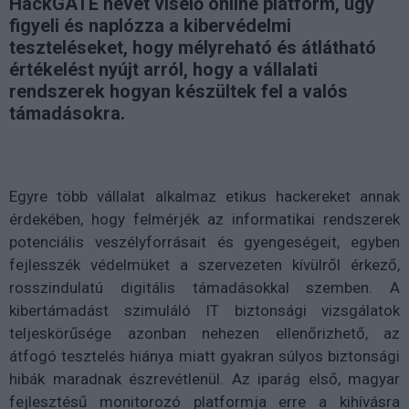
HackGATE nevet viselő online platform, úgy
figyeli és naplózza a kibervédelmi
teszteléseket, hogy mélyreható és átlátható
értékelést nyújt arról, hogy a vállalati
rendszerek hogyan készültek fel a valós
támadásokra.
Egyre több vállalat alkalmaz etikus hackereket annak
érdekében, hogy felmérjék az informatikai rendszerek
potenciális veszélyforrásait és gyengeségeit, egyben
fejlesszék védelmüket a szervezeten kívülről érkező,
rosszindulatú digitális támadásokkal szemben. A
kibertámadást szimuláló IT biztonsági vizsgálatok
teljeskörűsége azonban nehezen ellenőrizhető, az
átfogó tesztelés hiánya miatt gyakran súlyos biztonsági
hibák maradnak észrevétlenül. Az iparág első, magyar
fejlesztésű monitorozó platformja erre a kihívásra