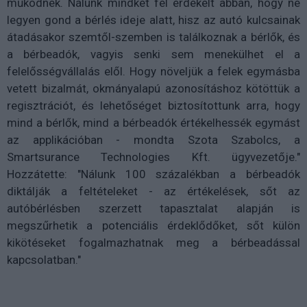
működnek. Nálunk mindkét fél érdekelt abban, hogy ne
legyen gond a bérlés ideje alatt, hisz az autó kulcsainak
átadásakor szemtől-szemben is találkoznak a bérlők, és
a bérbeadók, vagyis senki sem menekülhet el a
felelősségvállalás elől. Hogy növeljük a felek egymásba
vetett bizalmát, okmányalapú azonosításhoz kötöttük a
regisztrációt, és lehetőséget biztosítottunk arra, hogy
mind a bérlők, mind a bérbeadók értékelhessék egymást
az applikációban - mondta Szota Szabolcs, a
Smartsurance Technologies Kft. ügyvezetője."
Hozzátette: "Nálunk 100 százalékban a bérbeadók
diktálják a feltételeket - az értékelések, sőt az
autóbérlésben szerzett tapasztalat alapján is
megszűrhetik a potenciális érdeklődőket, sőt külön
kikötéseket fogalmazhatnak meg a bérbeadással
kapcsolatban."