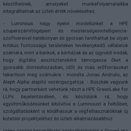
készíthetnek, amelyeket munkafolyamataikba
integrálhatnak az üzleti érték növeléséhez.
- Luminous nagy nyelvi modellünket a HPE
szuperszámítógépein és mesterségesintelligencia-
szoftvereivel hatékonyan és gyorsan taníthattuk be olyan
kritikus fontosságú területeken tevékenykedő vállalatok
számára, mint a bankok, a kórházak és az ügyvédi irodák,
hogy digitális asszisztensként támogassa őket a
gyorsabb döntéshozásban, időt és más erőforrásokat
takarítson meg számukra - mondta Jonas Andrulis, az
Aleph Alpha alapító vezérigazgatója. - Büszkék vagyunk
rá, hogy partnerként vehetünk részt a HPE GreenLake for
LLPs bejelentésében, és készülünk rá, hogy
együttműködésünket kibővítve a Luminoust a felhőben,
szolgáltatásként is kínálhassuk a végfelhasználóknak új
kutatási projektjeikhez és üzleti alkalmazásaikhoz.
Igény szerint használható szolgáltatásként a GreenLake