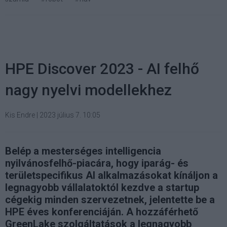
HPE Discover 2023 - AI felhő
nagy nyelvi modellekhez
Kis Endre
|
2023 július 7. 10:05
Belép a mesterséges intelligencia
nyilvánosfelhő-piacára, hogy iparág- és
területspecifikus AI alkalmazásokat kínáljon a
legnagyobb vállalatoktól kezdve a startup
cégekig minden szervezetnek, jelentette be a
HPE éves konferenciáján. A hozzáférhető
GreenLake szolgáltatások a legnagyobb