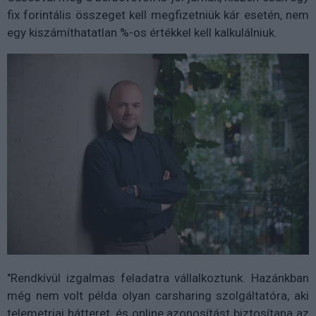
fix forintális összeget kell megfizetniük kár esetén, nem
egy kiszámíthatatlan %-os értékkel kell kalkulálniuk.
"Rendkívül izgalmas feladatra vállalkoztunk. Hazánkban
még nem volt példa olyan carsharing szolgáltatóra, aki
telemetriai hátteret, és online azonosítást biztosítana az