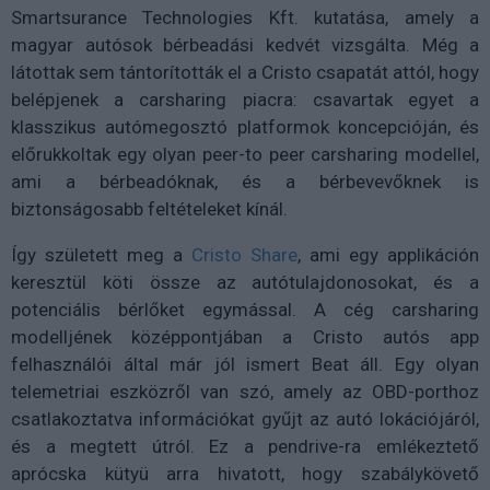
Smartsurance Technologies Kft. kutatása, amely a
magyar autósok bérbeadási kedvét vizsgálta. Még a
látottak sem tántorították el a Cristo csapatát attól, hogy
belépjenek a carsharing piacra: csavartak egyet a
klasszikus autómegosztó platformok koncepcióján, és
előrukkoltak egy olyan peer-to peer carsharing modellel,
ami a bérbeadóknak, és a bérbevevőknek is
biztonságosabb feltételeket kínál.
Így született meg a
Cristo Share
, ami egy applikáción
keresztül köti össze az autótulajdonosokat, és a
potenciális bérlőket egymással. A cég carsharing
modelljének középpontjában a Cristo autós app
felhasználói által már jól ismert Beat áll. Egy olyan
telemetriai eszközről van szó, amely az OBD-porthoz
csatlakoztatva információkat gyűjt az autó lokációjáról,
és a megtett útról. Ez a pendrive-ra emlékeztető
aprócska kütyü arra hivatott, hogy szabálykövető