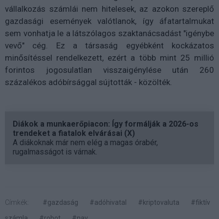
vállalkozás számlái nem hitelesek, az azokon szereplő
gazdasági események valótlanok, így áfatartalmukat
sem vonhatja le a látszólagos szaktanácsadást "igénybe
vevő" cég. Ez a társaság egyébként kockázatos
minősítéssel rendelkezett, ezért a több mint 25 millió
forintos jogosulatlan visszaigénylése után 260
százalékos adóbírsággal sújtották - közölték.
Diákok a munkaerőpiacon: Így formálják a 2026-os
trendeket a fiatalok elvárásai (X)
A diákoknak már nem elég a magas órabér,
rugalmasságot is várnak.
Címkék:
#gazdaság
#adóhivatal
#kriptovaluta
#fiktív
számla
#robot
#nav