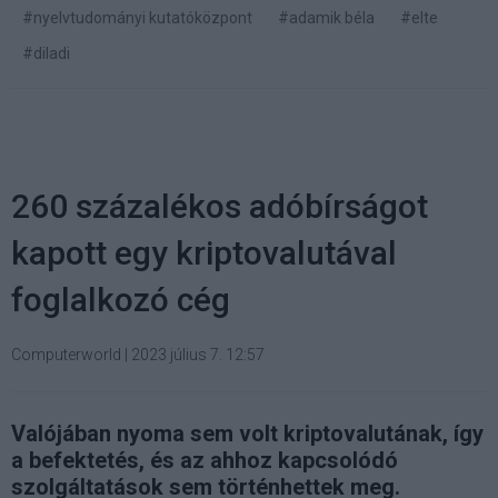
#nyelvtudományi kutatóközpont
#adamik béla
#elte
#diladi
260 százalékos adóbírságot
kapott egy kriptovalutával
foglalkozó cég
Computerworld
|
2023 július 7. 12:57
Valójában nyoma sem volt kriptovalutának, így
a befektetés, és az ahhoz kapcsolódó
szolgáltatások sem történhettek meg.