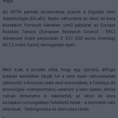
majd.
Az NYTK pénteki közleménye szerint a Digitális latin
dialektológia (DiLaDi): Nyelvi változatok az ókori és kora
középkori források tükrében című pályázat az Európai
Kutatási Tanács (European Research Council - ERC)
Advanced Grant pályázatán 2 337 500 eurós (mintegy
867,2 millió forint) támogatást nyert.
Mint írják, a projekt célja, hogy egy újszerű, átfogó
kutatás keretében tárják fel a latin nyelv változatainak
jellemzőit a Krisztus utáni első évezredben, a földrajzi és
kronológiai szempontokra, valamint a latin-újlatin, illetve
román átmenetre is tekintettel, az ókori és kora
középkori szövegekben fellelhető hibák - a normától való
eltérések - feldolgozása és elemzése révén.