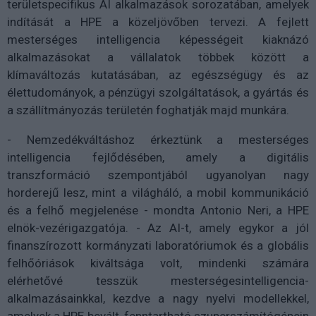
területspecifikus AI alkalmazások sorozatában, amelyek
indítását a HPE a közeljövőben tervezi. A fejlett
mesterséges intelligencia képességeit kiaknázó
alkalmazásokat a vállalatok többek között a
klímaváltozás kutatásában, az egészségügy és az
élettudományok, a pénzügyi szolgáltatások, a gyártás és
a szállítmányozás területén foghatják majd munkára.
- Nemzedékváltáshoz érkeztünk a mesterséges
intelligencia fejlődésében, amely a digitális
transzformáció szempontjából ugyanolyan nagy
horderejű lesz, mint a világháló, a mobil kommunikáció
és a felhő megjelenése - mondta Antonio Neri, a HPE
elnök-vezérigazgatója. - Az AI-t, amely egykor a jól
finanszírozott kormányzati laboratóriumok és a globális
felhőóriások kiváltsága volt, mindenki számára
elérhetővé tesszük mesterségesintelligencia-
alkalmazásainkkal, kezdve a nagy nyelvi modellekkel,