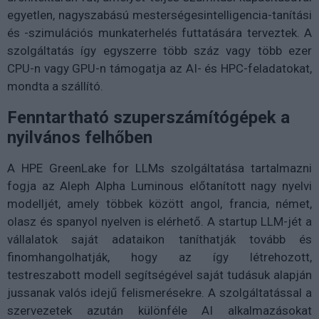
egyetlen, nagyszabású mesterségesintelligencia-tanítási
és -szimulációs munkaterhelés futtatására terveztek. A
szolgáltatás így egyszerre több száz vagy több ezer
CPU-n vagy GPU-n támogatja az AI- és HPC-feladatokat,
mondta a szállító.
Fenntartható szuperszámítógépek a
nyilvános felhőben
A HPE GreenLake for LLMs szolgáltatása tartalmazni
fogja az Aleph Alpha Luminous előtanított nagy nyelvi
modelljét, amely többek között angol, francia, német,
olasz és spanyol nyelven is elérhető. A startup LLM-jét a
vállalatok saját adataikon taníthatják tovább és
finomhangolhatják, hogy az így létrehozott,
testreszabott modell segítségével saját tudásuk alapján
jussanak valós idejű felismerésekre. A szolgáltatással a
szervezetek azután különféle AI alkalmazásokat