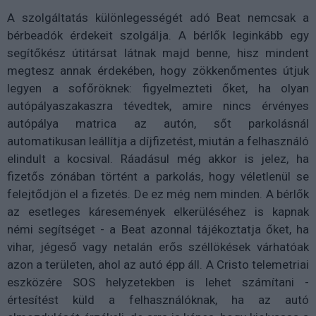
A szolgáltatás különlegességét adó Beat nemcsak a
bérbeadók érdekeit szolgálja. A bérlők leginkább egy
segítőkész útitársat látnak majd benne, hisz mindent
megtesz annak érdekében, hogy zökkenőmentes útjuk
legyen a sofőröknek: figyelmezteti őket, ha olyan
autópályaszakaszra tévedtek, amire nincs érvényes
autópálya matrica az autón, sőt parkolásnál
automatikusan leállítja a díjfizetést, miután a felhasználó
elindult a kocsival. Ráadásul még akkor is jelez, ha
fizetős zónában történt a parkolás, hogy véletlenül se
felejtődjön el a fizetés. De ez még nem minden. A bérlők
az esetleges káresemények elkerüléséhez is kapnak
némi segítséget - a Beat azonnal tájékoztatja őket, ha
vihar, jégeső vagy netalán erős széllökések várhatóak
azon a területen, ahol az autó épp áll. A Cristo telemetriai
eszközére SOS helyzetekben is lehet számítani -
értesítést küld a felhasználóknak, ha az autó