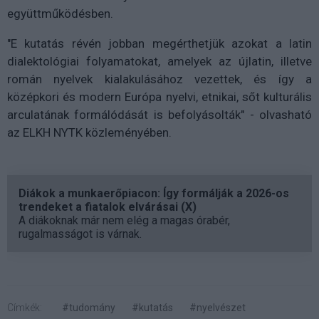
együttműködésben.
"E kutatás révén jobban megérthetjük azokat a latin
dialektológiai folyamatokat, amelyek az újlatin, illetve
román nyelvek kialakulásához vezettek, és így a
középkori és modern Európa nyelvi, etnikai, sőt kulturális
arculatának formálódását is befolyásolták" - olvasható
az ELKH NYTK közleményében.
Diákok a munkaerőpiacon: Így formálják a 2026-os
trendeket a fiatalok elvárásai (X)
A diákoknak már nem elég a magas órabér,
rugalmasságot is várnak.
Címkék:
#tudomány
#kutatás
#nyelvészet