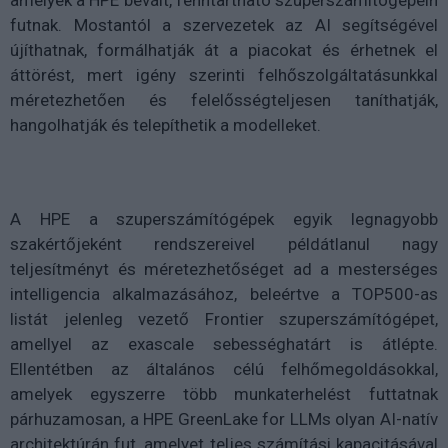
amelyek a HPE bevált, fenntartható szuperszámítógépein
futnak. Mostantól a szervezetek az AI segítségével
újíthatnak, formálhatják át a piacokat és érhetnek el
áttörést, mert igény szerinti felhőszolgáltatásunkkal
méretezhetően és felelősségteljesen taníthatják,
hangolhatják és telepíthetik a modelleket.
A HPE a szuperszámítógépek egyik legnagyobb
szakértőjeként rendszereivel példátlanul nagy
teljesítményt és méretezhetőséget ad a mesterséges
intelligencia alkalmazásához, beleértve a TOP500-as
listát jelenleg vezető Frontier szuperszámítógépet,
amellyel az exascale sebességhatárt is átlépte.
Ellentétben az általános célú felhőmegoldásokkal,
amelyek egyszerre több munkaterhelést futtatnak
párhuzamosan, a HPE GreenLake for LLMs olyan AI-natív
architektúrán fut, amelyet teljes számítási kapacitásával