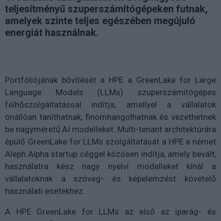
teljesítményű szuperszámítógépeken futnak,
amelyek szinte teljes egészében megújuló
energiát használnak.
Portfóliójának bővítését a HPE a GreenLake for Large
Language Models (LLMs) szuperszámítógépes
felhőszolgáltatással indítja, amellyel a vállalatok
önállóan taníthatnak, finomhangolhatnak és vezethetnek
be nagyméretű AI modelleket. Multi-tenant architektúrára
épülő GreenLake for LLMs szolgáltatását a HPE a német
Aleph Alpha startup céggel közösen indítja, amely bevált,
használatra kész nagy nyelvi modelleket kínál a
vállalatoknak a szöveg- és képelemzést követelő
használati esetekhez.
A HPE GreenLake for LLMs az első az iparág- és