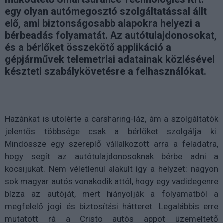
egy olyan autómegosztó szolgáltatással állt
elő, ami biztonságosabb alapokra helyezi a
bérbeadás folyamatát. Az autótulajdonosokat,
és a bérlőket összekötő applikáció a
gépjárművek telemetriai adatainak közlésével
készteti szabálykövetésre a felhasználókat.
Hazánkat is utolérte a carsharing-láz, ám a szolgáltatók
jelentős többsége csak a bérlőket szolgálja ki.
Mindössze egy szereplő vállalkozott arra a feladatra,
hogy segít az autótulajdonosoknak bérbe adni a
kocsijukat. Nem véletlenül alakult így a helyzet: nagyon
sok magyar autós vonakodik attól, hogy egy vadidegenre
bízza az autóját, mert hiányolják a folyamatból a
megfelelő jogi és biztosítási hátteret. Legalábbis erre
mutatott rá a Cristo autós appot üzemeltető