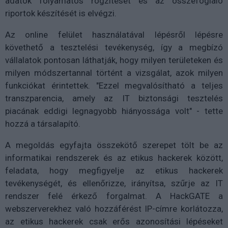
adatok folyamatos rögzítését és az összefoglaló
riportok készítését is elvégzi.
Az online felület használatával lépésről lépésre
követhető a tesztelési tevékenység, így a megbízó
vállalatok pontosan láthatják, hogy milyen területeken és
milyen módszertannal történt a vizsgálat, azok milyen
funkciókat érintettek. "Ezzel megvalósítható a teljes
transzparencia, amely az IT biztonsági tesztelés
piacának eddigi legnagyobb hiányossága volt" - tette
hozzá a társalapító.
A megoldás egyfajta összekötő szerepet tölt be az
informatikai rendszerek és az etikus hackerek között,
feladata, hogy megfigyelje az etikus hackerek
tevékenységét, és ellenőrizze, irányítsa, szűrje az IT
rendszer felé érkező forgalmat. A HackGATE a
webszerverekhez való hozzáférést IP-címre korlátozza,
az etikus hackerek csak erős azonosítási lépéseket