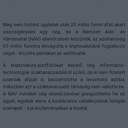
Meg nem történt ügyletek után 25 millió forint áfát akart
visszaigényelni egy cég, de a Nemzeti Adó- és
Vámhivatal (NAV) ellenőrzésén kiszűrték; az adóhatóság
65 millió forintra bírságolta a kriptovalutával foglalkozó
céget - közölte pénteken az adóhivatal.
A kriptovaluta-portfóliókat kezelő cég információ-
technológiai szaktanácsadásról szóló, de ki nem fizetett
számlák áfáját is beszámította a levonható adóba,
miközben azt a szaktanácsadó társaság nem vallotta be.
A NAV mindkét cég ellenőrzésével göngyölítette fel az
ügyet, egyikük eleve a kockázatos vállalkozások listáján
szerepelt - írja közleményében a hivatal.