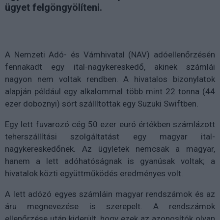
ügyet felgöngyölíteni.
A Nemzeti Adó- és Vámhivatal (NAV) adóellenőrzésén
fennakadt egy ital-nagykereskedő, akinek számlái
nagyon nem voltak rendben. A hivatalos bizonylatok
alapján például egy alkalommal több mint 22 tonna (44
ezer doboznyi) sört szállítottak egy Suzuki Swiftben.
Egy lett fuvarozó cég 50 ezer euró értékben számlázott
teherszállítási szolgáltatást egy magyar ital-
nagykereskedőnek. Az ügyletek nemcsak a magyar,
hanem a lett adóhatóságnak is gyanúsak voltak; a
hivatalok közti együttműködés eredményes volt.
A lett adózó egyes számláin magyar rendszámok és az
áru megnevezése is szerepelt. A rendszámok
ellenőrzése után kiderült, hogy ezek az azonosítók olyan