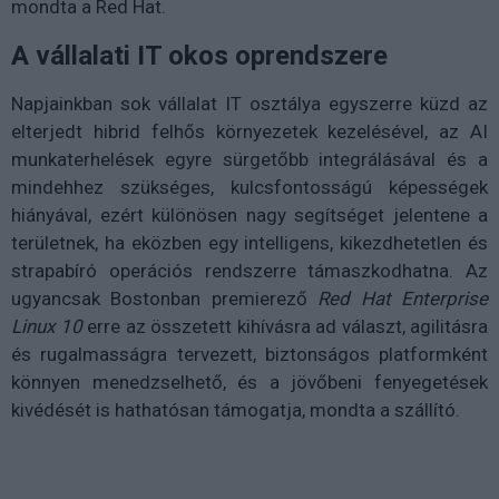
mondta a Red Hat.
A vállalati IT okos oprendszere
Napjainkban sok vállalat IT osztálya egyszerre küzd az
elterjedt hibrid felhős környezetek kezelésével, az AI
munkaterhelések egyre sürgetőbb integrálásával és a
mindehhez szükséges, kulcsfontosságú képességek
hiányával, ezért különösen nagy segítséget jelentene a
területnek, ha eközben egy intelligens, kikezdhetetlen és
strapabíró operációs rendszerre támaszkodhatna. Az
ugyancsak Bostonban premierező
Red Hat Enterprise
Linux 10
erre az összetett kihívásra ad választ, agilitásra
és rugalmasságra tervezett, biztonságos platformként
könnyen menedzselhető, és a jövőbeni fenyegetések
kivédését is hathatósan támogatja, mondta a szállító.