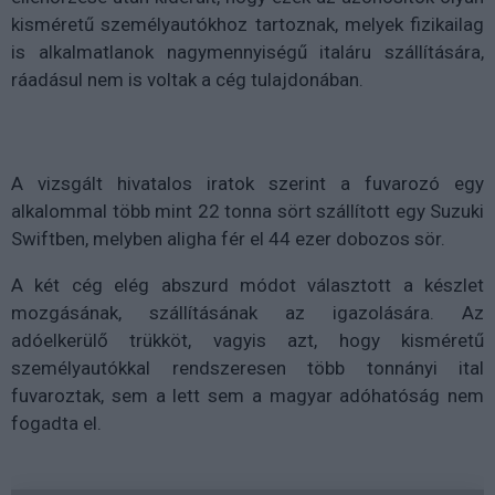
kisméretű személyautókhoz tartoznak, melyek fizikailag
is alkalmatlanok nagymennyiségű italáru szállítására,
ráadásul nem is voltak a cég tulajdonában.
A vizsgált hivatalos iratok szerint a fuvarozó egy
alkalommal több mint 22 tonna sört szállított egy Suzuki
Swiftben, melyben aligha fér el 44 ezer dobozos sör.
A két cég elég abszurd módot választott a készlet
mozgásának, szállításának az igazolására. Az
adóelkerülő trükköt, vagyis azt, hogy kisméretű
személyautókkal rendszeresen több tonnányi ital
fuvaroztak, sem a lett sem a magyar adóhatóság nem
fogadta el.