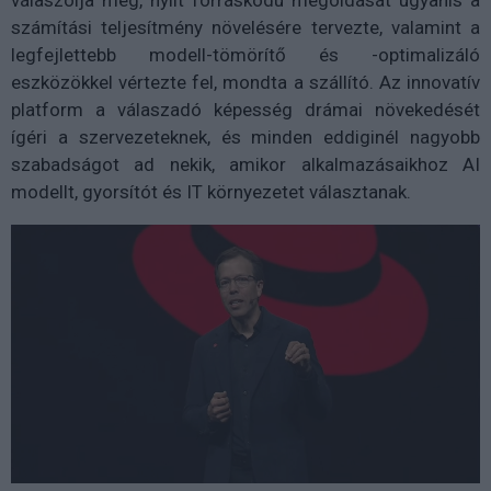
válaszolja meg, nyílt forráskódú megoldását ugyanis a
számítási teljesítmény növelésére tervezte, valamint a
legfejlettebb modell-tömörítő és -optimalizáló
eszközökkel vértezte fel, mondta a szállító. Az innovatív
platform a válaszadó képesség drámai növekedését
ígéri a szervezeteknek, és minden eddiginél nagyobb
szabadságot ad nekik, amikor alkalmazásaikhoz AI
modellt, gyorsítót és IT környezetet választanak.