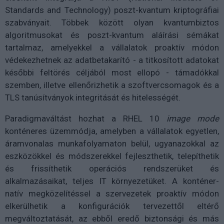
Standards and Technology) poszt-kvantum kriptográfiai
szabványait. Többek között olyan kvantumbiztos
algoritmusokat és poszt-kvantum aláírási sémákat
tartalmaz, amelyekkel a vállalatok proaktív módon
védekezhetnek az adatbetakarító - a titkosított adatokat
későbbi feltörés céljából most ellopó - támadókkal
szemben, illetve ellenőrizhetik a szoftvercsomagok és a
TLS tanúsítványok integritását és hitelességét.
Paradigmaváltást hozhat a RHEL 10
image mode
konténeres üzemmódja, amelyben a vállalatok egyetlen,
áramvonalas munkafolyamaton belül, ugyanazokkal az
eszközökkel és módszerekkel fejleszthetik, telepíthetik
és frissíthetik operációs rendszerüket és
alkalmazásaikat, teljes IT környezetüket. A konténer-
natív megközelítéssel a szervezetek proaktív módon
elkerülhetik a konfigurációk tervezettől eltérő
megváltoztatását, az ebből eredő biztonsági és más