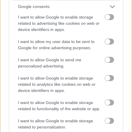
kárt, hanem pszichológiai nyomásgyakorlást is bevetett.
Google consents
I want to allow Google to enable storage
related to advertising like cookies on web or
device identifiers in apps.
A hatósági fellépés végül 2025. július 9-én vezetett
házkutatáshoz, amelynek során több informatikai
I want to allow my user data to be sent to
eszközt foglaltak le. A vizsgálat során ezekről az
Google for online advertising purposes.
eszközökről előkerült digitális bizonyítékok
I want to allow Google to send me
alátámasztották a gyanút, és lehetővé tették a férfi
personalized advertising.
kihallgatását információs rendszer vagy adat
megsértésének bűncselekménye miatt. Bár az elkövető
I want to allow Google to enable storage
related to analytics like cookies on web or
egyelőre szabadlábon védekezhet, a nyomozás nem
device identifiers in apps.
zárult le, a lefoglalt eszközök vizsgálata továbbra is
folyamatban van.
I want to allow Google to enable storage
related to functionality of the website or app.
Az eset több szempontból is figyelmeztető: nemcsak a
média, hanem a kiberbiztonsági szakma számára is
I want to allow Google to enable storage
fontos üzenetet hordoz. Rávilágít arra, hogy a szabad
related to personalization.