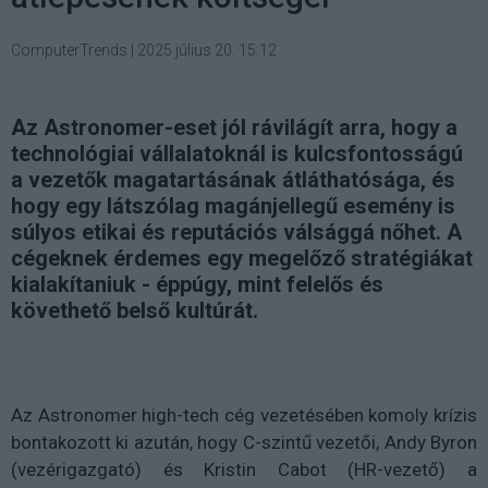
ComputerTrends
|
2025 július 20. 15:12
Az Astronomer-eset jól rávilágít arra, hogy a
technológiai vállalatoknál is kulcsfontosságú
a vezetők magatartásának átláthatósága, és
hogy egy látszólag magánjellegű esemény is
súlyos etikai és reputációs válsággá nőhet. A
cégeknek érdemes egy megelőző stratégiákat
kialakítaniuk - éppúgy, mint felelős és
követhető belső kultúrát.
Az Astronomer high-tech cég vezetésében komoly krízis
bontakozott ki azután, hogy C-szintű vezetői, Andy Byron
(vezérigazgató) és Kristin Cabot (HR-vezető) a