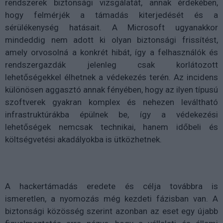
rendszerek biztonsági vizsgálatát, annak érdekében,
hogy felmérjék a támadás kiterjedését és a
sérülékenység hatásait. A Microsoft ugyanakkor
mindeddig nem adott ki olyan biztonsági frissítést,
amely orvosolná a konkrét hibát, így a felhasználók és
rendszergazdák jelenleg csak korlátozott
lehetőségekkel élhetnek a védekezés terén. Az incidens
különösen aggasztó annak fényében, hogy az ilyen típusú
szoftverek gyakran komplex és nehezen leváltható
infrastruktúrákba épülnek be, így a védekezési
lehetőségek nemcsak technikai, hanem időbeli és
költségvetési akadályokba is ütközhetnek.
A hackertámadás eredete és célja továbbra is
ismeretlen, a nyomozás még kezdeti fázisban van. A
biztonsági közösség szerint azonban az eset egy újabb