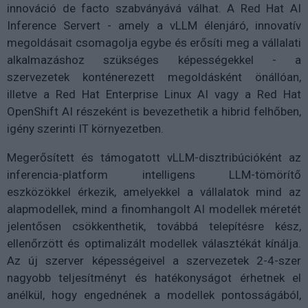
innováció de facto szabványává válhat. A Red Hat AI
Inference Servert - amely a vLLM élenjáró, innovatív
megoldásait csomagolja egybe és erősíti meg a vállalati
alkalmazáshoz szükséges képességekkel - a
szervezetek konténerezett megoldásként önállóan,
illetve a Red Hat Enterprise Linux AI vagy a Red Hat
OpenShift AI részeként is bevezethetik a hibrid felhőben,
igény szerinti IT környezetben.
Megerősített és támogatott vLLM-disztribúcióként az
inferencia-platform intelligens LLM-tömörítő
eszközökkel érkezik, amelyekkel a vállalatok mind az
alapmodellek, mind a finomhangolt AI modellek méretét
jelentősen csökkenthetik, továbbá telepítésre kész,
ellenőrzött és optimalizált modellek választékát kínálja.
Az új szerver képességeivel a szervezetek 2-4-szer
nagyobb teljesítményt és hatékonyságot érhetnek el
anélkül, hogy engednének a modellek pontosságából,