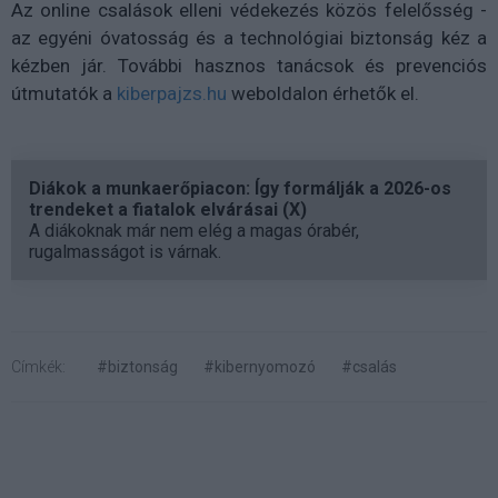
Az online csalások elleni védekezés közös felelősség -
az egyéni óvatosság és a technológiai biztonság kéz a
kézben jár. További hasznos tanácsok és prevenciós
útmutatók a
kiberpajzs.hu
weboldalon érhetők el.
Diákok a munkaerőpiacon: Így formálják a 2026-os
trendeket a fiatalok elvárásai (X)
A diákoknak már nem elég a magas órabér,
rugalmasságot is várnak.
Címkék:
#biztonság
#kibernyomozó
#csalás