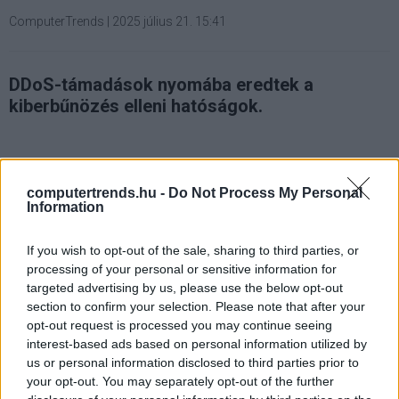
ComputerTrends
|
2025 július 21. 15:41
DDoS-támadások nyomába eredtek a
kiberbűnözés elleni hatóságok.
Újabb bizonyítéka bontakozik ki annak, hogy a digitális
computertrends.hu -
Do Not Process My Personal
Information
térben elkövetett támadások már nem csupán
vállalatokat vagy pénzügyi rendszereket céloznak, hanem
If you wish to opt-out of the sale, sharing to third parties, or
egyre gyakrabban a szabad sajtó működését is próbálják
processing of your personal or sensitive information for
meg ellehetetleníteni. A Nemzeti Nyomozó Iroda
targeted advertising by us, please use the below opt-out
Kiberbűnözés Elleni Főosztályának nyomozása nyomán
section to confirm your selection. Please note that after your
napvilágra került, hogy egy 23 éves budapesti férfi, aki az
opt-out request is processed you may continue seeing
interest-based ads based on personal information utilized by
online térben "Hano" álnéven vált ismertté, 2023 óta
us or personal information disclosed to third parties prior to
rendszeres és célzott elosztott
your opt-out. You may separately opt-out of the further
szolgáltatásmegtagadási (DDoS) támadásokat hajtott