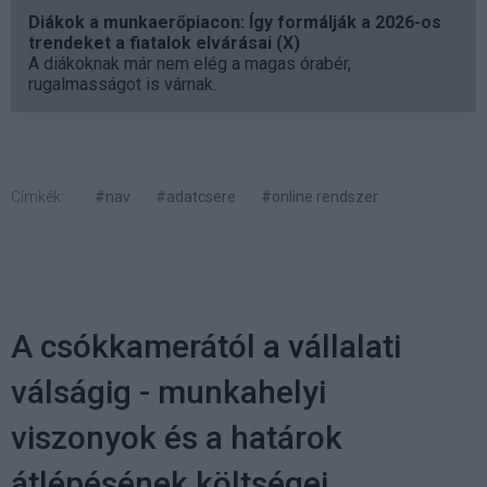
Diákok a munkaerőpiacon: Így formálják a 2026-os
trendeket a fiatalok elvárásai (X)
A diákoknak már nem elég a magas órabér,
rugalmasságot is várnak.
Címkék:
#nav
#adatcsere
#online rendszer
A csókkamerától a vállalati
válságig - munkahelyi
viszonyok és a határok
átlépésének költségei