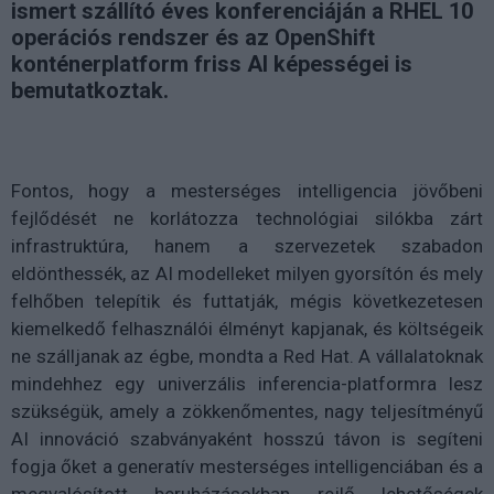
ismert szállító éves konferenciáján a RHEL 10
operációs rendszer és az OpenShift
konténerplatform friss AI képességei is
bemutatkoztak.
Fontos, hogy a mesterséges intelligencia jövőbeni
fejlődését ne korlátozza technológiai silókba zárt
infrastruktúra, hanem a szervezetek szabadon
eldönthessék, az AI modelleket milyen gyorsítón és mely
felhőben telepítik és futtatják, mégis következetesen
kiemelkedő felhasználói élményt kapjanak, és költségeik
ne szálljanak az égbe, mondta a Red Hat. A vállalatoknak
mindehhez egy univerzális inferencia-platformra lesz
szükségük, amely a zökkenőmentes, nagy teljesítményű
AI innováció szabványaként hosszú távon is segíteni
fogja őket a generatív mesterséges intelligenciában és a