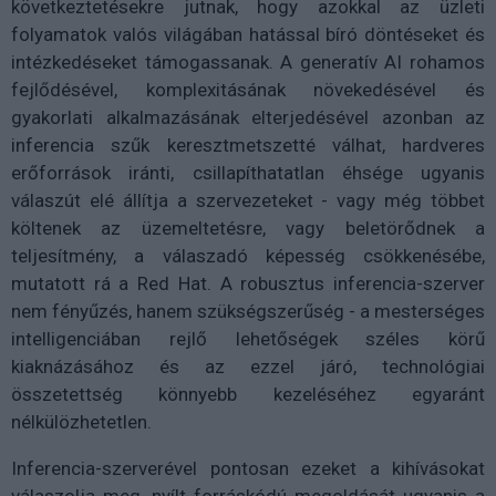
következtetésekre jutnak, hogy azokkal az üzleti
folyamatok valós világában hatással bíró döntéseket és
intézkedéseket támogassanak. A generatív AI rohamos
fejlődésével, komplexitásának növekedésével és
gyakorlati alkalmazásának elterjedésével azonban az
inferencia szűk keresztmetszetté válhat, hardveres
erőforrások iránti, csillapíthatatlan éhsége ugyanis
válaszút elé állítja a szervezeteket - vagy még többet
költenek az üzemeltetésre, vagy beletörődnek a
teljesítmény, a válaszadó képesség csökkenésébe,
mutatott rá a Red Hat. A robusztus inferencia-szerver
nem fényűzés, hanem szükségszerűség - a mesterséges
intelligenciában rejlő lehetőségek széles körű
kiaknázásához és az ezzel járó, technológiai
összetettség könnyebb kezeléséhez egyaránt
nélkülözhetetlen.
Inferencia-szerverével pontosan ezeket a kihívásokat