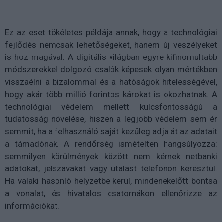
Ez az eset tökéletes példája annak, hogy a technológiai
fejlődés nemcsak lehetőségeket, hanem új veszélyeket
is hoz magával. A digitális világban egyre kifinomultabb
módszerekkel dolgozó csalók képesek olyan mértékben
visszaélni a bizalommal és a hatóságok hitelességével,
hogy akár több millió forintos károkat is okozhatnak. A
technológiai védelem mellett kulcsfontosságú a
tudatosság növelése, hiszen a legjobb védelem sem ér
semmit, ha a felhasználó saját kezűleg adja át az adatait
a támadónak. A rendőrség ismételten hangsúlyozza:
semmilyen körülmények között nem kérnek netbanki
adatokat, jelszavakat vagy utalást telefonon keresztül.
Ha valaki hasonló helyzetbe kerül, mindenekelőtt bontsa
a vonalat, és hivatalos csatornákon ellenőrizze az
információkat.