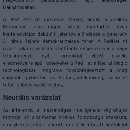
megvalósított beruházásokban rejlő lehetőségek
kiaknázásában.
A
Red Hat AI Inference Server
, amely a szállító
Bostonban idén május végén megtartott éves
konferenciáján debütált, jelentős előrelépés a generatív
AI hibrid felhős demokratizálása terén. A RedHat AI
részét alkotó, vállalati szintű inferencia-szerver a nagy
teljesítményű, nyílt forráskódú vLLM projekt
eredményeire épül, amelyeket a Red Hat a Neural Magic
technológiákat integrálva továbbfejlesztett a még
nagyobb gyorsítói és költséghatékonyság, valamint
futási sebesség eléréséhez.
Neurális varázslat
Az inferencia a mesterséges intelligencia végrehajtó
motorja, az alkalmazás kritikus fontosságú szakasza,
amelyben az előre tanított modellek a bevitt adatokból