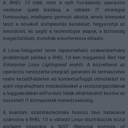
A
RHEL 10
több, mint a nyílt forráskódú operációs
rendszer újabb kiadása, a vállalati IT stratégiai
fontosságú, intelligens gerincét alkotja, amely könnyebé
teszi a növekvő komplexitás kezelését, felgyorsítja az
innovációt, és segíti a technológiai alapok, a biztonság
megerősítését, mondták a konferencia előadói.
A Linux-felügyelet terén tapasztalható szakemberhiány
problémáját például a RHEL 10-ben megjelenő
Red Hat
Enterprise Linux Lightspeed
enyhíti. A közvetlenül az
operációs rendszerbe integrált generatív AI természetes
nyelvi kezelőfelületen ad kontextusfüggő útmutatást és
ajánl végrehajtható intézkedéseket a rendszergazdáknak
a leggyakrabban előforduló hibák elhárításától kezdve az
összetett IT környezetek menedzseléséig.
A kvantum számítástechnika hosszú távú hatásaival
számolva a RHEL 10 a vállalati Linux-disztribúciók közül
elsőként integrálja a NIST (National Institute of