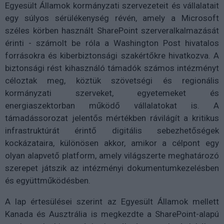
Egyesült Államok kormányzati szervezeteit és vállalatait
egy súlyos sérülékenység révén, amely a Microsoft
széles körben használt SharePoint szerveralkalmazását
érinti - számolt be róla a Washington Post hivatalos
forrásokra és kiberbiztonsági szakértőkre hivatkozva. A
biztonsági rést kihasználó támadók számos intézményt
céloztak meg, köztük szövetségi és regionális
kormányzati szerveket, egyetemeket és
energiaszektorban működő vállalatokat is. A
támadássorozat jelentős mértékben rávilágít a kritikus
infrastruktúrát érintő digitális sebezhetőségek
kockázataira, különösen akkor, amikor a célpont egy
olyan alapvető platform, amely világszerte meghatározó
szerepet játszik az intézményi dokumentumkezelésben
és együttműködésben.
A lap értesülései szerint az Egyesült Államok mellett
Kanada és Ausztrália is megkezdte a SharePoint-alapú