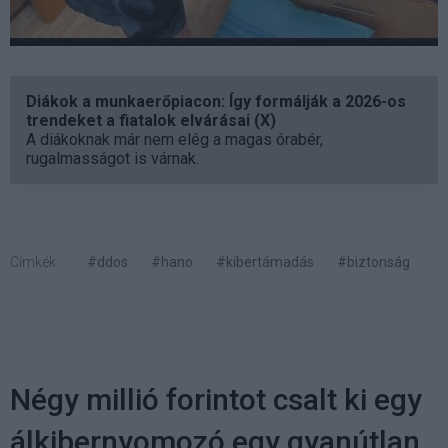
Diákok a munkaerőpiacon: Így formálják a 2026-os
trendeket a fiatalok elvárásai (X)
A diákoknak már nem elég a magas órabér,
rugalmasságot is várnak.
Címkék:
#ddos
#hano
#kibertámadás
#biztonság
Négy millió forintot csalt ki egy
álkibernyomozó egy gyanútlan