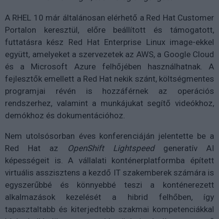
A RHEL 10 már általánosan elérhető a Red Hat Customer
Portalon keresztül, előre beállított és támogatott,
futtatásra kész Red Hat Enterprise Linux image-ekkel
együtt, amelyeket a szervezetek az AWS, a Google Cloud
és a Microsoft Azure felhőjében használhatnak. A
fejlesztők emellett a Red Hat nekik szánt, költségmentes
programjai révén is hozzáférnek az operációs
rendszerhez, valamint a munkájukat segítő videókhoz,
demókhoz és dokumentációhoz.
Nem utolsósorban éves konferenciáján jelentette be a
Red Hat az
OpenShift Lightspeed
generatív AI
képességeit is. A vállalati konténerplatformba épített
virtuális asszisztens a kezdő IT szakemberek számára is
egyszerűbbé és könnyebbé teszi a konténerezett
alkalmazások kezelését a hibrid felhőben, így
tapasztaltabb és kiterjedtebb szakmai kompetenciákkal