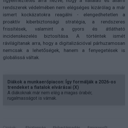
figyelmeztetés arra nézve, hogy a vállalati és állami
rendszerek védelmében nem elégséges kizárólag a már
ismert kockázatokra reagálni - elengedhetetlen a
proaktív kiberbiztonsági stratégia, a rendszeres
frissítések, valamint a gyors és átlátható
incidenskezelés biztosítása. A történtek ismét
rávilágítanak arra, hogy a digitalizációval párhuzamosan
nemcsak a lehetőségek, hanem a fenyegetések is
globálissá váltak.
Diákok a munkaerőpiacon: Így formálják a 2026-os
trendeket a fiatalok elvárásai (X)
A diákoknak már nem elég a magas órabér,
rugalmasságot is várnak.
Címkék:
#biztonság
#kibertámadás
#microsoft