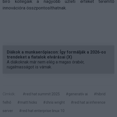
bíró kollégáik a nagyobb üzleti értéket teremtő
innovációra összpontosíthatnak.
Diákok a munkaerőpiacon: Így formálják a 2026-os
trendeket a fiatalok elvárásai (X)
A diákoknak már nem elég a magas órabér,
rugalmasságot is várnak.
Címkék:
#red hat summit 2025
#generatív ai
#hibrid
felhő
#matt hicks
#chris wright
#red hat ai inference
server
#red hat enterprise linux 10