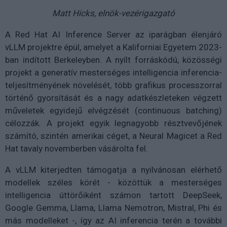
Matt Hicks, elnök-vezérigazgató
A Red Hat AI Inference Server az iparágban élenjáró
vLLM projektre épül, amelyet a Kaliforniai Egyetem 2023-
ban indított Berkeleyben. A nyílt forráskódú, közösségi
projekt a generatív mesterséges intelligencia inferencia-
teljesítményének növelését, több grafikus processzorral
történő gyorsítását és a nagy adatkészleteken végzett
műveletek egyidejű elvégzését (continuous batching)
célozzák. A projekt egyik legnagyobb résztvevőjének
számító, szintén amerikai céget, a Neural Magicet a Red
Hat tavaly novemberben vásárolta fel.
A vLLM kiterjedten támogatja a nyilvánosan elérhető
modellek széles körét - közöttük a mesterséges
intelligencia úttörőiként számon tartott DeepSeek,
Google Gemma, Llama, Llama Nemotron, Mistral, Phi és
más modelleket -, így az AI inferencia terén a további