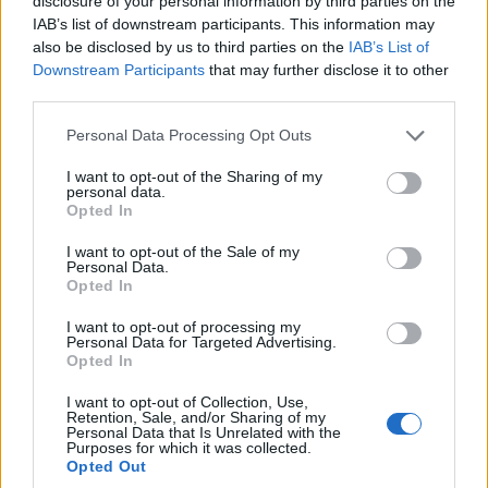
disclosure of your personal information by third parties on the
végre magyar és külföldi médiumok ellen. A támadások
IAB’s list of downstream participants. This information may
a
Media1
és a Vipcast.hu oldalakat érintették
also be disclosed by us to third parties on the
IAB’s List of
Downstream Participants
that may further disclose it to other
legsúlyosabban, de a gyanúsított célkeresztjében ott volt
third parties.
a HVG, a 444, a 24.hu, a Telex, az Ellenszél.hu, valamint az
osztrák székhelyű International Press Institute is.
Please note that this website/app uses one or more Google
Personal Data Processing Opt Outs
services and may gather and store information including but
not limited to your visit or usage behaviour. You may click to
I want to opt-out of the Sharing of my
A hatóságok szerint az elkövető előre megtervezett
personal data.
grant or deny consent to Google and its third-party tags to
módon, professzionális szinten szervezte meg az
Opted In
use your data for below specified purposes in below Google
akciókat, bérelt DDoS-szolgáltatásokat igénybe véve, ami
consent section.
I want to opt-out of the Sale of my
arra utal, hogy nem pusztán amatőr próbálkozásról,
Personal Data.
Opted In
hanem tudatos, infrastruktúrával megtámogatott
tevékenységről van szó. A támadások
I want to opt-out of processing my
Personal Data for Targeted Advertising.
következményeként az érintett oldalak időszakosan
Opted In
elérhetetlenné váltak, komoly fennakadást okozva a
szerkesztőségek működésében, valamint akadályozva a
I want to opt-out of Collection, Use,
Retention, Sale, and/or Sharing of my
nyilvánossághoz való hozzáférést. A férfi
Personal Data that Is Unrelated with the
Purposes for which it was collected.
személyeskedő üzeneteket is hátrahagyott a
Opted Out
megtámadott platformokon, így nemcsak a technikai