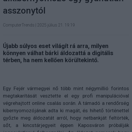
asszonytól
ComputerTrends
|
2025 július 21. 19:19
Újabb súlyos eset világít rá arra, milyen
könnyen válhat bárki áldozattá a digitális
térben, ha nem kellően körültekintő.
Egy Fejér vármegyei nő több mint négymillió forintos
megtakarítását vesztette el egy profi manipulációval
végrehajtott online csalás során. A támadó a rendőrség
kibernyomozójának adta ki magát, és hihető történettel
győzte meg áldozatát arról, hogy netbankját feltörték,
sőt, a kincstárjegyeit éppen Kaposváron próbálják