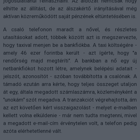
jogosulatlanul felhasználni. Az áldozat nemcsak hogy
elhitte az állítást, de az álszakértő irányításával még
aktívan közreműködött saját pénzének eltüntetésében is.
A csaló telefonon maradt a nővel, és részletes
utasításokat adott, többek között azt is megszervezte,
hogy taxival menjen be a bankfiókba. A taxi költségére -
amely 46 ezer forintba került - azt ígérte, hogy "a
rendőrség majd megtéríti". A bankban a nő egy új
netbankfiókot hozott létre, amelynek belépési adatait -
jelszót, azonosítót - szóban továbbította a csalónak. A
támadó ezután arra kérte, hogy teljes összeget utaljon
át egy, általa megadott számlaszámra, közleményként a
"unokám" szót megadva. A tranzakciót végrehajtotta, ám
az ezt követően kért visszaigazolást - melyet e-mailben
kellett volna elküldenie - már nem tudta megtenni, mivel
a megadott e-mail-cím érvénytelen volt, a telefon pedig
azóta elérhetetlenné vált.