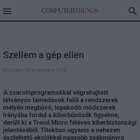
Szellem a gép ellen
Kis Endre
|
2018 október 4. 17:55
A zsarolóprogramokkal végrehajtott
látványos támadások felől a rendszerek
mélyén megbúvó, lopakodó módszerek
irányába fordul a kiberbűnözők figyelme,
derült ki a Trend Micro féléves kiberbiztonsági
jelentéséből. Titokban ugyanis a nehezen
észlelhető akciókkal nagyobb zsákmányra