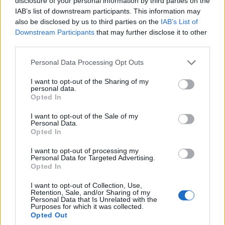
disclosure of your personal information by third parties on the
IAB’s list of downstream participants. This information may
also be disclosed by us to third parties on the
IAB’s List of
Downstream Participants
that may further disclose it to other
third parties.
Please note that this website/app uses one or more Google
Personal Data Processing Opt Outs
services and may gather and store information including but
not limited to your visit or usage behaviour. You may click to
I want to opt-out of the Sharing of my
personal data.
grant or deny consent to Google and its third-party tags to
Opted In
use your data for below specified purposes in below Google
consent section.
I want to opt-out of the Sale of my
Personal Data.
Opted In
I want to opt-out of processing my
Egyelőre nem érkezett hír a hiba kijavításáról, így azt
Personal Data for Targeted Advertising.
ajánljuk a felhasználóknak, hogy az új Windows 10
Opted In
változatra való frissítés előtt készítsenek
I want to opt-out of Collection, Use,
tartalékmásolatot fontos fájljaikról.
Retention, Sale, and/or Sharing of my
Personal Data that Is Unrelated with the
Purposes for which it was collected.
Opted Out