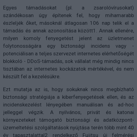
Egyes támadásokat (pl. a zsarolóvírusokat)
szándékosan úgy építenek fel, hogy mihamarabb
észleljék őket, másoknál átlagosan 106 nap telik el a
támadás és annak azonosítása között1. Annak ellenére,
milyen komoly fenyegetést jelent az üzletmenet
folytonosságára egy biztonsági incidens vagy -
potenciálisan a teljes szervezet internetes elérhetőségét
blokkoló - DDoS-támadás, sok vállalat még mindig nincs
tisztában az internetes kockázatok mértékével, és nem
készült fel a kezelésükre.
Ezt mutatja az is, hogy sokuknak nincs megbízható
biztonsági stratégiája a kiberfenyegetések ellen, és az
incidenskezelést lényegében manuálisan és ad-hoc
jelleggel végzik. A nyilvános, privát és katonai
környezeteket támogató biztonsági és adatközpont-
üzemeltetési szolgáltatások nyújtása terén több mint 40
év tapasztalattal2 rendelkező Fujitsu új felmérési