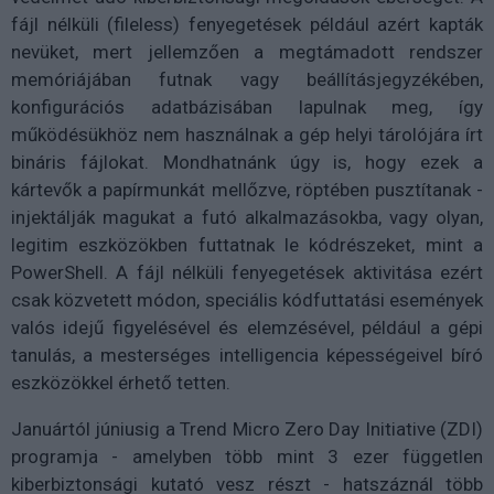
fájl nélküli (fileless) fenyegetések például azért kapták
nevüket, mert jellemzően a megtámadott rendszer
memóriájában futnak vagy beállításjegyzékében,
konfigurációs adatbázisában lapulnak meg, így
működésükhöz nem használnak a gép helyi tárolójára írt
bináris fájlokat. Mondhatnánk úgy is, hogy ezek a
kártevők a papírmunkát mellőzve, röptében pusztítanak -
injektálják magukat a futó alkalmazásokba, vagy olyan,
legitim eszközökben futtatnak le kódrészeket, mint a
PowerShell. A fájl nélküli fenyegetések aktivitása ezért
csak közvetett módon, speciális kódfuttatási események
valós idejű figyelésével és elemzésével, például a gépi
tanulás, a mesterséges intelligencia képességeivel bíró
eszközökkel érhető tetten.
Januártól júniusig a Trend Micro Zero Day Initiative (ZDI)
programja - amelyben több mint 3 ezer független
kiberbiztonsági kutató vesz részt - hatszáznál több