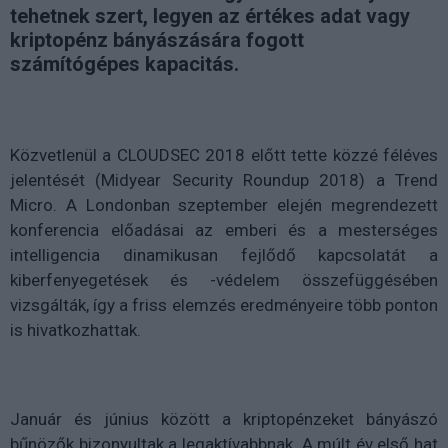
tehetnek szert, legyen az értékes adat vagy
kriptopénz bányászására fogott
számítógépes kapacitás.
Közvetlenül a CLOUDSEC 2018 előtt tette közzé féléves
jelentését (Midyear Security Roundup 2018) a Trend
Micro. A Londonban szeptember elején megrendezett
konferencia előadásai az emberi és a mesterséges
intelligencia dinamikusan fejlődő kapcsolatát a
kiberfenyegetések és -védelem összefüggésében
vizsgálták, így a friss elemzés eredményeire több ponton
is hivatkozhattak.
Január és június között a kriptopénzeket bányászó
bűnözők bizonyultak a legaktívabbnak. A múlt év első hat