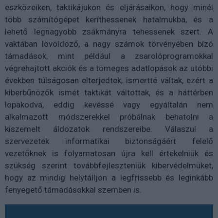
eszközeiken, taktikájukon és eljárásaikon, hogy minél
több számítógépet keríthessenek hatalmukba, és a
lehető legnagyobb zsákmányra tehessenek szert. A
vaktában lövöldöző, a nagy számok törvényében bízó
támadások, mint például a zsarolóprogramokkal
végrehajtott akciók és a tömeges adatlopások az utóbbi
években túlságosan elterjedtek, ismertté váltak, ezért a
kiberbűnözők ismét taktikát váltottak, és a háttérben
lopakodva, eddig kevéssé vagy egyáltalán nem
alkalmazott módszerekkel próbálnak behatolni a
kiszemelt áldozatok rendszereibe. Válaszul a
szervezetek informatikai biztonságáért felelő
vezetőknek is folyamatosan újra kell értékelniük és
szükség szerint továbbfejleszteniük kibervédelmüket,
hogy az mindig helytálljon a legfrissebb és leginkább
fenyegető támadásokkal szemben is.