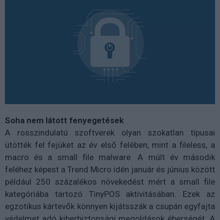
Soha nem látott fenyegetések
A rosszindulatú szoftverek olyan szokatlan típusai
ütötték fel fejüket az év első felében, mint a fileless, a
macro és a small file malware. A múlt év második
feléhez képest a Trend Micro idén január és június között
például 250 százalékos növekedést mért a small file
kategóriába tartozó TinyPOS aktivitásában. Ezek az
egzotikus kártevők könnyen kijátsszák a csupán egyfajta
védelmet adó kiberbiztonsági megoldások éberségét. A