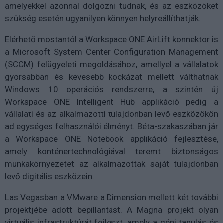
amelyekkel azonnal dolgozni tudnak, és az eszközöket
szükség esetén ugyanilyen könnyen helyreállíthatják.
Elérhető mostantól a Workspace ONE AirLift konnektor is
a Microsoft System Center Configuration Management
(SCCM) felügyeleti megoldásához, amellyel a vállalatok
gyorsabban és kevesebb kockázat mellett válthatnak
Windows 10 operációs rendszerre, a szintén új
Workspace ONE Intelligent Hub applikáció pedig a
vállalati és az alkalmazotti tulajdonban levő eszközökön
ad egységes felhasználói élményt. Béta-szakaszában jár
a Workspace ONE Notebook applikáció fejlesztése,
amely konténertechnológiával teremt biztonságos
munkakörnyezetet az alkalmazottak saját tulajdonban
levő digitális eszközein.
Las Vegasban a VMware a Dimension mellett két további
projektjébe adott bepillantást. A Magna projekt olyan
virtuális infrastruktúrát fejleszt, amely a gépi tanulás és