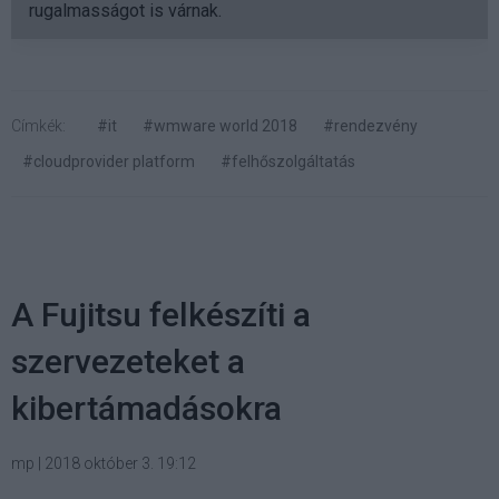
rugalmasságot is várnak.
Címkék:
#it
#wmware world 2018
#rendezvény
#cloudprovider platform
#felhőszolgáltatás
A Fujitsu felkészíti a
szervezeteket a
kibertámadásokra
mp
|
2018 október 3. 19:12