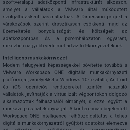
szoftveralapú adatközponti infrastruktúrát alkosson,
amelyet a vállalatok a VMware által működetett
szolgáltatásként használhatnak. A Dimension projekt a
várakozások szerint drasztikusan csökkenti majd az
üzemeltetés bonyolultságát és költségeit az
adatközpontban és a peremhálózaton egyaránt,
miközben nagyobb védelmet ad az IoT-környezeteknek.
Intelligens munkakörnyezet
Modern felügyeleti képességekkel bővítette továbbá a
VMware Workspace ONE digitális munkakörnyezeti
platformját, amelyekkel a Windows 10-re átálló, Android
és iOS operációs rendszereket szintén használó
vállalatok javíthatják a virtualizált végpontokon dolgozó
alkalmazottak felhasználói élményét, s ezzel együtt a
munkavégzés hatékonyságát. A konferencián bejelentett
Workspace ONE Intelligence felhőszolgáltatás a teljes
digitális munkakörnyezetről gyűjtött adatokat elemezve