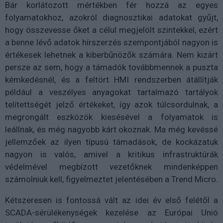
Bár korlátozott mértékben fér hozzá az egyes
folyamatokhoz, azokról diagnosztikai adatokat gyűjt,
hogy összevesse őket a célul megjelölt szintekkel, ezért
a benne lévő adatok hírszerzés szempontjából nagyon is
értékesek lehetnek a kiberbűnözők számára. Nem kizárt
persze az sem, hogy a támadók továbbmennek a puszta
kémkedésnél, és a feltört HMI rendszerben átállítják
például a veszélyes anyagokat tartalmazó tartályok
telítettségét jelző értékeket, így azok túlcsordulnak, a
megrongált eszközök kiesésével a folyamatok is
leállnak, és még nagyobb kárt okoznak. Ma még kevéssé
jellemzőek az ilyen típusú támadások, de kockázatuk
nagyon is valós, amivel a kritikus infrastruktúrák
védelmével megbízott vezetőknek mindenképpen
számolniuk kell, figyelmeztet jelentésében a Trend Micro.
Kétszeresen is fontossá vált az idei év első felétől a
SCADA-sérülékenységek kezelése az Európai Unió