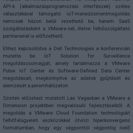
API-k (alkalmazásprogramozási interfészek) széles
választékával támogató IoT-menedzsmentmegoldás
nemcsak házon belül vezethető be, hanem SaaS
szolgáltatásként a VMware-nél, illetve felhőszolgáltató
partnereinél is előfizethető.
Ehhez kapcsolódva a Dell Technologies a konferencián
mutatta be IoT Solution for Surveillance
megoldáscsomagját, amely tartalmazza a VMware
Pulse IoT Center és Software-Defined Data Center
megoldásait, megkönnyítve az adatok gyűjtését és
elemzését a peremhálózaton.
Szintén előzetest mutatott Las Vegasban a VMware a
Dimension projektben megvalósuló fejlesztéseiből. A
megoldás a VMware Cloud Foundation technológiáit
felhőfelügyeleti eszközökkel ötvözi hiperkonvergens
formátumban, hogy egy végponttól végpontig ívelő