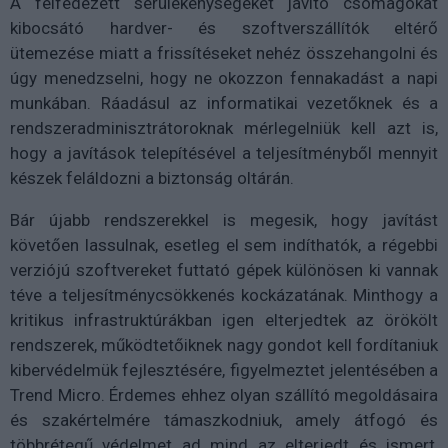
A felfedezett sérülékenységeket javító csomagokat
kibocsátó hardver- és szoftverszállítók eltérő
ütemezése miatt a frissítéseket nehéz összehangolni és
úgy menedzselni, hogy ne okozzon fennakadást a napi
munkában. Ráadásul az informatikai vezetőknek és a
rendszeradminisztrátoroknak mérlegelniük kell azt is,
hogy a javítások telepítésével a teljesítményből mennyit
készek feláldozni a biztonság oltárán.
Bár újabb rendszerekkel is megesik, hogy javítást
követően lassulnak, esetleg el sem indíthatók, a régebbi
verziójú szoftvereket futtató gépek különösen ki vannak
téve a teljesítménycsökkenés kockázatának. Minthogy a
kritikus infrastruktúrákban igen elterjedtek az örökölt
rendszerek, működtetőiknek nagy gondot kell fordítaniuk
kibervédelmük fejlesztésére, figyelmeztet jelentésében a
Trend Micro. Érdemes ehhez olyan szállító megoldásaira
és szakértelmére támaszkodniuk, amely átfogó és
többrétegű védelmet ad mind az elterjedt és ismert,