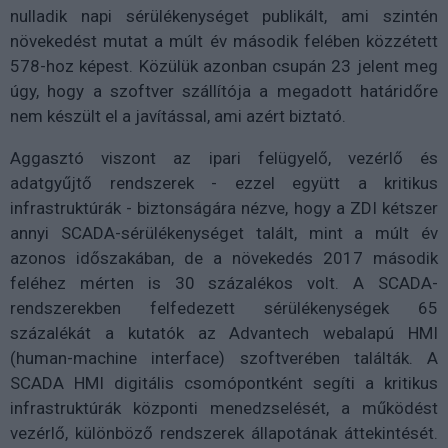
nulladik napi sérülékenységet publikált, ami szintén
növekedést mutat a múlt év második felében közzétett
578-hoz képest. Közülük azonban csupán 23 jelent meg
úgy, hogy a szoftver szállítója a megadott határidőre
nem készült el a javítással, ami azért biztató.
Aggasztó viszont az ipari felügyelő, vezérlő és
adatgyűjtő rendszerek - ezzel együtt a kritikus
infrastruktúrák - biztonságára nézve, hogy a ZDI kétszer
annyi SCADA-sérülékenységet talált, mint a múlt év
azonos időszakában, de a növekedés 2017 második
feléhez mérten is 30 százalékos volt. A SCADA-
rendszerekben felfedezett sérülékenységek 65
százalékát a kutatók az Advantech webalapú HMI
(human-machine interface) szoftverében találták. A
SCADA HMI digitális csomópontként segíti a kritikus
infrastruktúrák központi menedzselését, a működést
vezérlő, különböző rendszerek állapotának áttekintését.