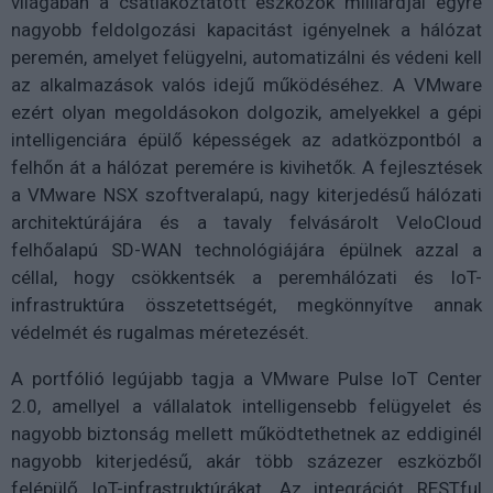
világában a csatlakoztatott eszközök milliárdjai egyre
nagyobb feldolgozási kapacitást igényelnek a hálózat
peremén, amelyet felügyelni, automatizálni és védeni kell
az alkalmazások valós idejű működéséhez. A VMware
ezért olyan megoldásokon dolgozik, amelyekkel a gépi
intelligenciára épülő képességek az adatközpontból a
felhőn át a hálózat peremére is kivihetők. A fejlesztések
a VMware NSX szoftveralapú, nagy kiterjedésű hálózati
architektúrájára és a tavaly felvásárolt VeloCloud
felhőalapú SD-WAN technológiájára épülnek azzal a
céllal, hogy csökkentsék a peremhálózati és IoT-
infrastruktúra összetettségét, megkönnyítve annak
védelmét és rugalmas méretezését.
A portfólió legújabb tagja a VMware Pulse IoT Center
2.0, amellyel a vállalatok intelligensebb felügyelet és
nagyobb biztonság mellett működtethetnek az eddiginél
nagyobb kiterjedésű, akár több százezer eszközből
felépülő IoT-infrastruktúrákat. Az integrációt RESTful