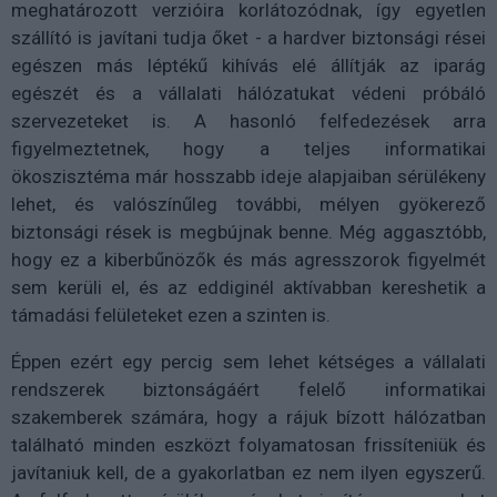
meghatározott verzióira korlátozódnak, így egyetlen
szállító is javítani tudja őket - a hardver biztonsági rései
egészen más léptékű kihívás elé állítják az iparág
egészét és a vállalati hálózatukat védeni próbáló
szervezeteket is. A hasonló felfedezések arra
figyelmeztetnek, hogy a teljes informatikai
ökoszisztéma már hosszabb ideje alapjaiban sérülékeny
lehet, és valószínűleg további, mélyen gyökerező
biztonsági rések is megbújnak benne. Még aggasztóbb,
hogy ez a kiberbűnözők és más agresszorok figyelmét
sem kerüli el, és az eddiginél aktívabban kereshetik a
támadási felületeket ezen a szinten is.
Éppen ezért egy percig sem lehet kétséges a vállalati
rendszerek biztonságáért felelő informatikai
szakemberek számára, hogy a rájuk bízott hálózatban
található minden eszközt folyamatosan frissíteniük és
javítaniuk kell, de a gyakorlatban ez nem ilyen egyszerű.