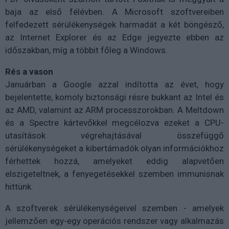
baja az első félévben. A Microsoft szoftvereiben
felfedezett sérülékenységek harmadát a két böngésző,
az Internet Explorer és az Edge jegyezte ebben az
időszakban, míg a többit főleg a Windows.
Rés a vason
Januárban a Google azzal indította az évet, hogy
bejelentette, komoly biztonsági résre bukkant az Intel és
az AMD, valamint az ARM processzorokban. A Meltdown
és a Spectre kártevőkkel megcélozva ezeket a CPU-
utasítások végrehajtásával összefüggő
sérülékenységeket a kibertámadók olyan információkhoz
férhettek hozzá, amelyeket eddig alapvetően
elszigeteltnek, a fenyegetésekkel szemben immunisnak
hittünk.
A szoftverek sérülékenységeivel szemben - amelyek
jellemzően egy-egy operációs rendszer vagy alkalmazás