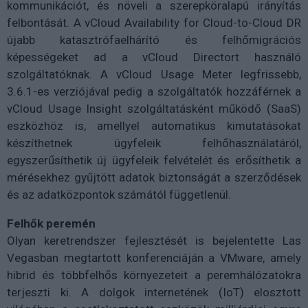
kommunikációt, és növeli a szerepköralapú irányítás
felbontását. A vCloud Availability for Cloud-to-Cloud DR
újabb katasztrófaelhárító és felhőmigrációs
képességeket ad a vCloud Directort használó
szolgáltatóknak. A vCloud Usage Meter legfrissebb,
3.6.1-es verziójával pedig a szolgáltatók hozzáférnek a
vCloud Usage Insight szolgáltatásként működő (SaaS)
eszközhöz is, amellyel automatikus kimutatásokat
készíthetnek ügyfeleik felhőhasználatáról,
egyszerűsíthetik új ügyfeleik felvételét és erősíthetik a
mérésekhez gyűjtött adatok biztonságát a szerződések
és az adatközpontok számától függetlenül.
Felhők peremén
Olyan keretrendszer fejlesztését is bejelentette Las
Vegasban megtartott konferenciáján a VMware, amely
hibrid és többfelhős környezeteit a peremhálózatokra
terjeszti ki. A dolgok internetének (IoT) elosztott