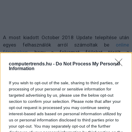
A most kiadott October 2018 Update telepítése után
egyes felhasználók arról számoltak be
online
fórumokon
, hogy a folyamat fájlokat törölt a
számítógépükről. A posztok alapján az valószínűsíthető,
computertrends.hu -
Do Not Process My Personal
hogy azok szembesültek a problémával, akik az egy évvel
Information
ezelőtt kiadott Windows 10 Fall Creators Update
verzióról frissítettek a Windows Update-en keresztül az
If you wish to opt-out of the sale, sharing to third parties, or
October 2018 Update-re. Dokumentumok, képek, videók
processing of your personal or sensitive information for
targeted advertising by us, please use the below opt-out
és zenefájlok törlődtek minden előzetes figyelmeztetés
section to confirm your selection. Please note that after your
nélkül. Bár a telepítés során létrehozott Windows.old
opt-out request is processed you may continue seeing
mappa révén vissza lehet térni az előző Windows-
interest-based ads based on personal information utilized by
verzióra, a szóban forgó fájlokról nem készült mentés.
us or personal information disclosed to third parties prior to
your opt-out. You may separately opt-out of the further