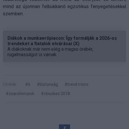
mind az újonnan felbukkanó egzotikus fenyegetésekkel
szemben.
Diákok a munkaerőpiacon: Így formálják a 2026-os
trendeket a fiatalok elvárásai (X)
A diákoknak már nem elég a magas órabér,
rugalmasságot is várnak.
Címkék:
#it
#biztonság
#trend micro
#zsarolóvrusok
#cloudsec 2018