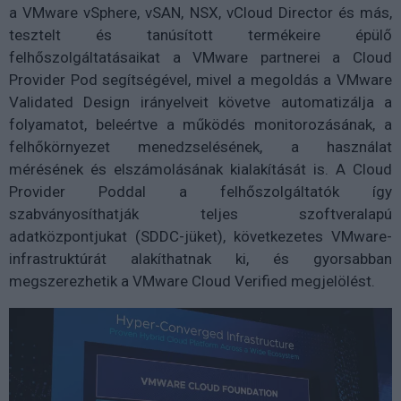
a VMware vSphere, vSAN, NSX, vCloud Director és más,
tesztelt és tanúsított termékeire épülő
felhőszolgáltatásaikat a VMware partnerei a Cloud
Provider Pod segítségével, mivel a megoldás a VMware
Validated Design irányelveit követve automatizálja a
folyamatot, beleértve a működés monitorozásának, a
felhőkörnyezet menedzselésének, a használat
mérésének és elszámolásának kialakítását is. A Cloud
Provider Poddal a felhőszolgáltatók így
szabványosíthatják teljes szoftveralapú
adatközpontjukat (SDDC-jüket), következetes VMware-
infrastruktúrát alakíthatnak ki, és gyorsabban
megszerezhetik a VMware Cloud Verified megjelölést.