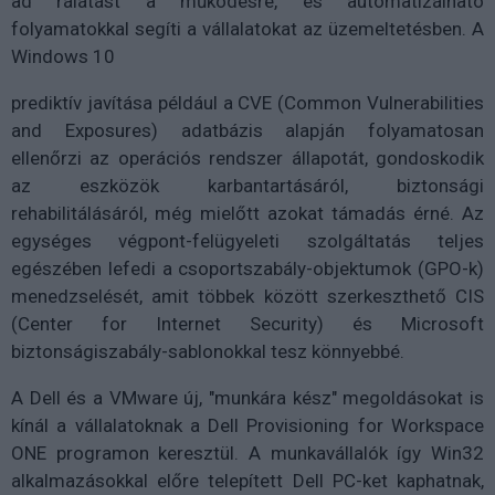
ad rálátást a működésre, és automatizálható
folyamatokkal segíti a vállalatokat az üzemeltetésben. A
Windows 10
prediktív javítása például a CVE (Common Vulnerabilities
and Exposures) adatbázis alapján folyamatosan
ellenőrzi az operációs rendszer állapotát, gondoskodik
az eszközök karbantartásáról, biztonsági
rehabilitálásáról, még mielőtt azokat támadás érné. Az
egységes végpont-felügyeleti szolgáltatás teljes
egészében lefedi a csoportszabály-objektumok (GPO-k)
menedzselését, amit többek között szerkeszthető CIS
(Center for Internet Security) és Microsoft
biztonságiszabály-sablonokkal tesz könnyebbé.
A Dell és a VMware új, "munkára kész" megoldásokat is
kínál a vállalatoknak a Dell Provisioning for Workspace
ONE programon keresztül. A munkavállalók így Win32
alkalmazásokkal előre telepített Dell PC-ket kaphatnak,