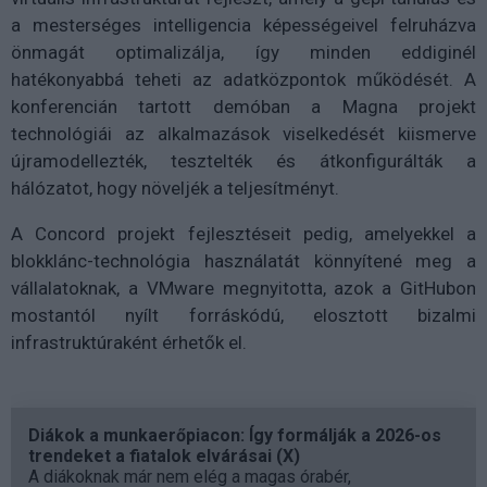
a mesterséges intelligencia képességeivel felruházva
önmagát optimalizálja, így minden eddiginél
hatékonyabbá teheti az adatközpontok működését. A
konferencián tartott demóban a Magna projekt
technológiái az alkalmazások viselkedését kiismerve
újramodellezték, tesztelték és átkonfigurálták a
hálózatot, hogy növeljék a teljesítményt.
A Concord projekt fejlesztéseit pedig, amelyekkel a
blokklánc-technológia használatát könnyítené meg a
vállalatoknak, a VMware megnyitotta, azok a GitHubon
mostantól nyílt forráskódú, elosztott bizalmi
infrastruktúraként érhetők el.
Diákok a munkaerőpiacon: Így formálják a 2026-os
trendeket a fiatalok elvárásai (X)
A diákoknak már nem elég a magas órabér,