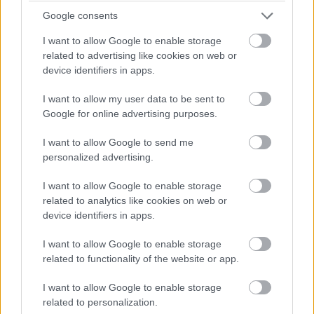
Diákok a munkaerőpiacon: Így formálják a 2026-os
Google consents
trendeket a fiatalok elvárásai (X)
A diákoknak már nem elég a magas órabér,
I want to allow Google to enable storage
rugalmasságot is várnak.
related to advertising like cookies on web or
device identifiers in apps.
I want to allow my user data to be sent to
Google for online advertising purposes.
Címkék:
#it
#windows 10
#frissítés
#october 2018
I want to allow Google to send me
update
#fall creators update
personalized advertising.
I want to allow Google to enable storage
related to analytics like cookies on web or
device identifiers in apps.
Virtualizáció gépi
I want to allow Google to enable storage
related to functionality of the website or app.
intelligenciával
I want to allow Google to enable storage
related to personalization.
Kis Endre
|
2018 október 4. 11:50