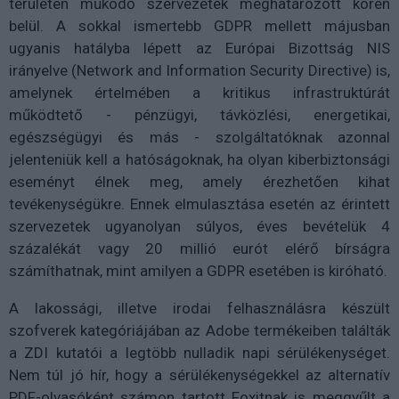
területén működő szervezetek meghatározott körén
belül. A sokkal ismertebb GDPR mellett májusban
ugyanis hatályba lépett az Európai Bizottság NIS
irányelve (Network and Information Security Directive) is,
amelynek értelmében a kritikus infrastruktúrát
működtető - pénzügyi, távközlési, energetikai,
egészségügyi és más - szolgáltatóknak azonnal
jelenteniük kell a hatóságoknak, ha olyan kiberbiztonsági
eseményt élnek meg, amely érezhetően kihat
tevékenységükre. Ennek elmulasztása esetén az érintett
szervezetek ugyanolyan súlyos, éves bevételük 4
százalékát vagy 20 millió eurót elérő bírságra
számíthatnak, mint amilyen a GDPR esetében is kiróható.
A lakossági, illetve irodai felhasználásra készült
szofverek kategóriájában az Adobe termékeiben találták
a ZDI kutatói a legtöbb nulladik napi sérülékenységet.
Nem túl jó hír, hogy a sérülékenységekkel az alternatív
PDF-olvasóként számon tartott Foxitnak is meggyűlt a