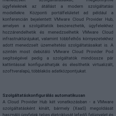
ügyfeleiknek az átállást a modern szolgáltatási
modellekre. Központi portálfelületet ad például a
konferencián bejelentett VMware Cloud Provider Hub,
amelyen a szolgáltatók beszerezhetik, ügyfeleikhez
hozzárendelhetik és menedzselhetik VMware Cloud
infrastruktúrájukat, valamint többfelhős környezetekhez
adott menedzselt üzemeltetési szolgáltatásaikat is. A
szintén most debütáló VMware Cloud Provider Pod
segítségével pedig a szolgáltatók mindössze pár
kattintással konfigurálhatják és élesíthetik virtualizált,
szoftveralapú, többlakós adatközpontjukat.
Szolgáltatáskonfigurálás automatikusan
A Cloud Provider Hub két vonatkozásban - a VMware
szolgáltatásként kínált, bármely (XaaS) megoldását
használó ügyfelek teljes életciklusát lefedő felügyelet és