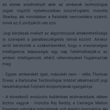
és ennek eredményét akár az emberek technológiai
jogait rögzítő nyilatkozatban összefoglalni, mondta
Sharkey, aki mindebben a fiatalabb nemzedékre számít,
mivel az ő jövőjükről van szó.
Jogi kérdések mellett az algoritmusok áttekinthetősége
is szerepelt a panelbeszélgetés témái között. Amikor
arról kérdezték a szakembereket, hogy a mesterséges
intelligencia képességei egy nap felülmúlhatják-e az
emberi intelligenciát, eltérő véleményeket fogalmaztak
meg.
- Egyes emberekét igen, másokét nem - vélte Thomas
Dreier, a Karlsruhei Technológiai Intézet alkalmazott jogi
tanulmányokat folytató központjának igazgatója.
- A következő evolúciós hullámban alulmaradunk, ebben
biztos vagyok - mondta Raj Reddy, a Carnegie Mellon
Egyetem robotikai intézetének volt alapító igazgatója, aki