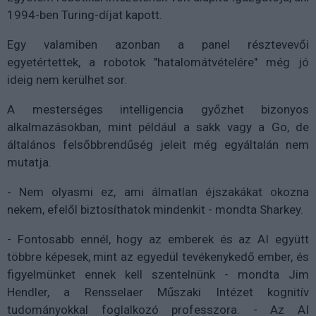
1994-ben Turing-díjat kapott.
Egy valamiben azonban a panel résztevevői
egyetértettek, a robotok "hatalomátvételére" még jó
ideig nem kerülhet sor.
A mesterséges intelligencia győzhet bizonyos
alkalmazásokban, mint például a sakk vagy a Go, de
általános felsőbbrendűség jeleit még egyáltalán nem
mutatja.
- Nem olyasmi ez, ami álmatlan éjszakákat okozna
nekem, efelől biztosíthatok mindenkit - mondta Sharkey.
- Fontosabb ennél, hogy az emberek és az AI együtt
többre képesek, mint az egyedül tevékenykedő ember, és
figyelmünket ennek kell szentelnünk - mondta Jim
Hendler, a Rensselaer Műszaki Intézet kognitív
tudományokkal foglalkozó professzora. - Az AI