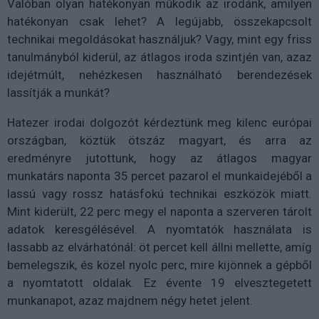
Valóban olyan hatékonyan működik az irodánk, amilyen
hatékonyan csak lehet? A legújabb, összekapcsolt
technikai megoldásokat használjuk? Vagy, mint egy friss
tanulmányból kiderül, az átlagos iroda szintjén van, azaz
idejétmúlt, nehézkesen használható berendezések
lassítják a munkát?
Hatezer irodai dolgozót kérdeztünk meg kilenc európai
országban, köztük ötszáz magyart, és arra az
eredményre jutottunk, hogy az átlagos magyar
munkatárs naponta 35 percet pazarol el munkaidejéből a
lassú vagy rossz hatásfokú technikai eszközök miatt.
Mint kiderült, 22 perc megy el naponta a szerveren tárolt
adatok keresgélésével. A nyomtatók használata is
lassabb az elvárhatónál: öt percet kell állni mellette, amíg
bemelegszik, és közel nyolc perc, mire kijönnek a gépből
a nyomtatott oldalak. Ez évente 19 elvesztegetett
munkanapot, azaz majdnem négy hetet jelent.