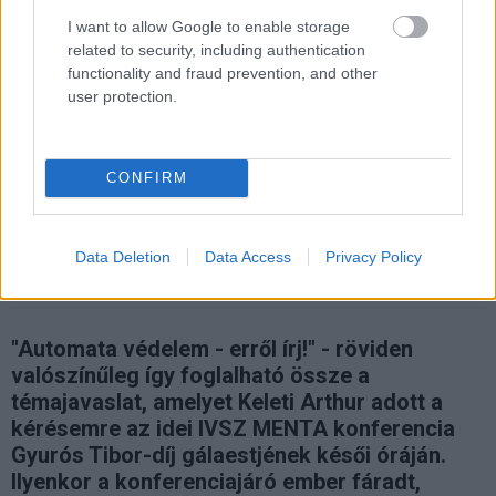
I want to allow Google to enable storage
#safari
#chrome
#os x
#multi-process
related to security, including authentication
#technológia
functionality and fraud prevention, and other
user protection.
CONFIRM
Dobozolt illúzió
Data Deletion
Data Access
Privacy Policy
Mester Sándor
|
2016 szeptember 22. 08:00
"Automata védelem - erről írj!" - röviden
valószínűleg így foglalható össze a
témajavaslat, amelyet Keleti Arthur adott a
kérésemre az idei IVSZ MENTA konferencia
Gyurós Tibor-díj gálaestjének késői óráján.
Ilyenkor a konferenciajáró ember fáradt,