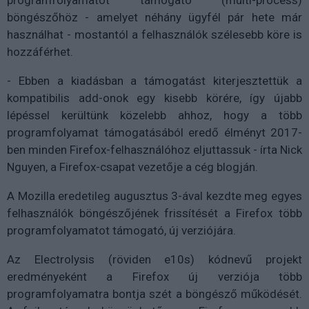
böngészőhöz - amelyet néhány ügyfél pár hete már
használhat - mostantól a felhasználók szélesebb köre is
hozzáférhet.
- Ebben a kiadásban a támogatást kiterjesztettük a
kompatibilis add-onok egy kisebb körére, így újabb
lépéssel kerültünk közelebb ahhoz, hogy a több
programfolyamat támogatásából eredő élményt 2017-
ben minden Firefox-felhasználóhoz eljuttassuk - írta Nick
Nguyen, a Firefox-csapat vezetője a cég blogján.
A Mozilla eredetileg augusztus 3-ával kezdte meg egyes
felhasználók böngészőjének frissítését a Firefox több
programfolyamatot támogató, új verziójára.
Az Electrolysis (röviden e10s) kódnevű projekt
eredményeként a Firefox új verziója több
programfolyamatra bontja szét a böngésző működését.