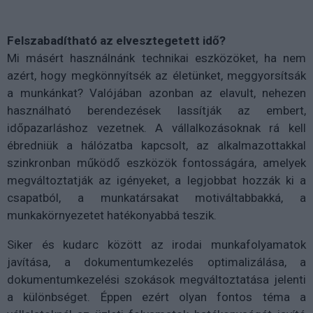
Felszabadítható az elvesztegetett idő?
Mi másért használnánk technikai eszközöket, ha nem
azért, hogy megkönnyítsék az életünket, meggyorsítsák
a munkánkat? Valójában azonban az elavult, nehezen
használható berendezések lassítják az embert,
időpazarláshoz vezetnek. A vállalkozásoknak rá kell
ébredniük a hálózatba kapcsolt, az alkalmazottakkal
szinkronban működő eszközök fontosságára, amelyek
megváltoztatják az igényeket, a legjobbat hozzák ki a
csapatból, a munkatársakat motiváltabbakká, a
munkakörnyezetet hatékonyabbá teszik.
Siker és kudarc között az irodai munkafolyamatok
javítása, a dokumentumkezelés optimalizálása, a
dokumentumkezelési szokások megváltoztatása jelenti
a különbséget. Éppen ezért olyan fontos téma a