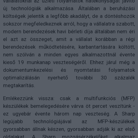
vállalatoknál az üzleti folyamatok hatékonyságát javító
új technológiák alkalmazása. Általában a beruházási
költségek jelentik a legfőbb akadályt, de a döntéshozók
sokszor megfeledkeznek arról, hogy a vállalatra szabott,
modern berendezések havi bérleti díja általában nem éri
el azt az összeget, amit a vállalat korábban a régi
berendezések működtetésére, karbantartására költött,
nem szólván a minden egyes alkalmazottnál évente
kieső 19 munkanap veszteségéről. Ehhez járul még a
dokumentumkezelési és nyomtatási folyamatok
optimalizálásán nyerhető további 30 százalék
megtakarítás.
Emlékezzünk vissza: csak a multifunkciós (MFP)
készülékek bemelegedésére várva öt percet veszítünk -
ez ugyebár évente három nap veszteség. A Sharp
legújabb technológiájával az MFP-készülékek
gyorsabban állnak készen, gyorsabban adják ki az első
oldalakat. A Sharp mozgásérzékelőket alkalmaz