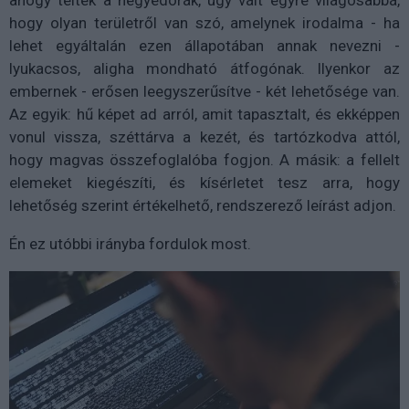
hogy olyan területről van szó, amelynek irodalma - ha
lehet egyáltalán ezen állapotában annak nevezni -
lyukacsos, aligha mondható átfogónak. Ilyenkor az
embernek - erősen leegyszerűsítve - két lehetősége van.
Az egyik: hű képet ad arról, amit tapasztalt, és ekképpen
vonul vissza, széttárva a kezét, és tartózkodva attól,
hogy magvas összefoglalóba fogjon. A másik: a fellelt
elemeket kiegészíti, és kísérletet tesz arra, hogy
lehetőség szerint értékelhető, rendszerező leírást adjon.
Én ez utóbbi irányba fordulok most.