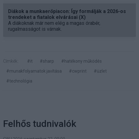
Diákok a munkaerőpiacon: Így formálják a 2026-os
trendeket a fiatalok elvárásai (X)
A diákoknak már nem elég a magas órabér,
rugalmasságot is várnak.
Címkék:
#it
#sharp
#hatékony működés
#munakfolyamatok javítása
#cwprint
#üzlet
#technológia
Felhős tudnivalók
CW
|
2016 szeptember 22. 09:00