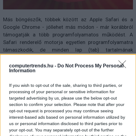
Más böngészők, többek között az Apple Safari és a
Google Chrome - jóllehet más módon - már korábbról
támogatják a több programfolyamatos működést. A
Safari renderelő motorja egyetlen programfolyamatra
támaszkodik, de minden lap (tab) tartalmának
megjelenítéséhez újabb folyamatot indít. A Chrome
minden laphoz új renderelő folyamatot rendel.
computertrends.hu -
Do Not Process My Personal
Information
A Mozilla végül a Safariéhoz hasonló működési
modellhez fog eljutni, de a nyílt forráskódú fejlesztés
If you wish to opt-out of the sale, sharing to third parties, or
processing of your personal or sensitive information for
megfontoltan, lépésről lépésre halad ebbe az irányba. A
targeted advertising by us, please use the below opt-out
most kibocsátott, 49-es verzió volt a második lépés
section to confirm your selection. Please note that after your
ezen az úton, amelyet novemberben az 50-es verzió
opt-out request is processed you may continue seeing
követ majd - ez fogja szélesebb körben elérhetővé tenni
interest-based ads based on personal information utilized by
a multi-process támogatást.
us or personal information disclosed to third parties prior to
your opt-out. You may separately opt-out of the further
Jelenleg azok a felhasználók érhetik el a Firefox 49 e10s