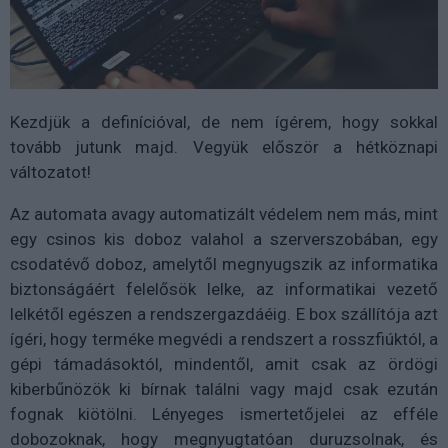
Kezdjük a definícióval, de nem ígérem, hogy sokkal
tovább jutunk majd. Vegyük először a hétköznapi
változatot!
Az automata avagy automatizált védelem nem más, mint
egy csinos kis doboz valahol a szerverszobában, egy
csodatévő doboz, amelytől megnyugszik az informatika
biztonságáért felelősök lelke, az informatikai vezető
lelkétől egészen a rendszergazdáéig. E box szállítója azt
ígéri, hogy terméke megvédi a rendszert a rosszfiúktól, a
gépi támadásoktól, mindentől, amit csak az ördögi
kiberbűnözök ki bírnak találni vagy majd csak ezután
fognak kiötölni. Lényeges ismertetőjelei az efféle
dobozoknak, hogy megnyugtatóan duruzsolnak, és