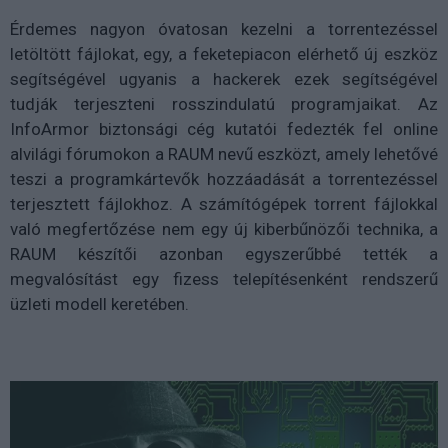
Érdemes nagyon óvatosan kezelni a torrentezéssel
letöltött fájlokat, egy, a feketepiacon elérhető új eszköz
segítségével ugyanis a hackerek ezek segítségével
tudják terjeszteni rosszindulatú programjaikat. Az
InfoArmor biztonsági cég kutatói fedezték fel online
alvilági fórumokon a RAUM nevű eszközt, amely lehetővé
teszi a programkártevők hozzáadását a torrentezéssel
terjesztett fájlokhoz. A számítógépek torrent fájlokkal
való megfertőzése nem egy új kiberbűnözői technika, a
RAUM készítői azonban egyszerűbbé tették a
megvalósítást egy fizess telepítésenként rendszerű
üzleti modell keretében.