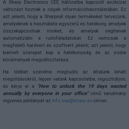
A Sharp Electronics CEE hálózatba kapcsolt eszközei
változást hoznak a cégek információhasználatában. Ez
azt jelenti, hogy a Sharpnál olyan termékeket tervezünk,
amelyeknek a használata egyszerű és hatékony, amelyek
összekapcsolnak minket, és amelyek segítenek
automatizálni a rutinfeladatokat. Ez nemcsak a
megfelelő hardvert és szoftvert jelenti; azt jelenti, hogy
kiemelt szerepet kap a hatékonyság és az irodai
körülmények megváltoztatása.
Ha többet szeretne megtudni az általunk kínált
megoldásokról, lépjen velünk kapcsolatba, regisztráljon,
és kérje el a
"How to unlock the 19 days wasted
annually by everyone in your office"
című tanulmány
ingyenes példányát az
info.sep@sharp.eu
címen.