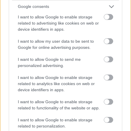
rendszer 10.6, 10.7 és 10.8 (Snow Leopard, Lion és
Google consents
Mountain Lion néven ismert) verzióinak támogatását. A
2009 és 2012 között megjelent verziókhoz ugyanis az
I want to allow Google to enable storage
Apple sem ad ki többé biztonsági frissítéseket.
related to advertising like cookies on web or
device identifiers in apps.
Windows, OS X és Linux operációs rendszerekre a
I want to allow my user data to be sent to
Firefox 49 a Mozilla weboldaláról tölthető le.
Google for online advertising purposes.
I want to allow Google to send me
personalized advertising.
I want to allow Google to enable storage
Diákok a munkaerőpiacon: Így formálják a 2026-os
related to analytics like cookies on web or
trendeket a fiatalok elvárásai (X)
device identifiers in apps.
A diákoknak már nem elég a magas órabér,
rugalmasságot is várnak.
I want to allow Google to enable storage
related to functionality of the website or app.
I want to allow Google to enable storage
related to personalization.
Címkék:
#it
#mozilla
#firefox
#electrolysis
#e10s