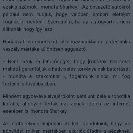
ezek a számok - mondta Sharkey. - Az önvezető autókról
például nem tudjuk, hogy valóban emberi életeket
fognak-e menteni. Szeretném, ha az autógyártók nem
állítanák, hogy így lesz.
Hadászati és rendészeti alkalmazásokban a potenciális
veszély mértéke különösen aggasztó.
- Nem látok rá lehetőséget, hogy [robotok bevetése
mellett] garantáljuk a hadviselés törvényeinek betartását
- mondta a szakember -, fogalmunk sincs, mi fog
történni a továbbiakban.
Mindent egybevéve alvajáróként sétálunk bele a robotika
korába, ahogyan tettük ezt annak idején az internet
esetében is, mondta Sharkey.
Az embereknek alaposan át kell gondolniuk, hogy az
irányítást milyen mértékben akarják átadni a gépeknek,