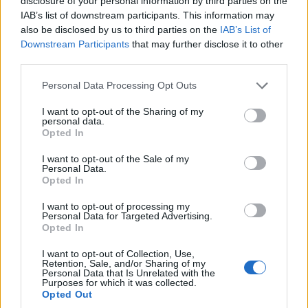
disclosure of your personal information by third parties on the
IAB’s list of downstream participants. This information may
kiadását, akik a harmadik féltől származó add-onok egy
also be disclosed by us to third parties on the
IAB’s List of
szűk, a Mozilla által kompatibilisnek minősített
Downstream Participants
that may further disclose it to other
választékából csupán egyet vagy párat használnak. A
third parties.
Firefox 50 e10s már többeket el fog érni, ahogyan a
Please note that this website/app uses one or more Google
Mozilla egyre több böngésző add-on használatához ad
Personal Data Processing Opt Outs
services and may gather and store information including but
zöld fényt.
not limited to your visit or usage behaviour. You may click to
I want to opt-out of the Sharing of my
personal data.
grant or deny consent to Google and its third-party tags to
A Mozilla célja, hogy az e10s támogatást a Firefox 51-es
Opted In
use your data for below specified purposes in below Google
verziójában minden felhasználó számára elérhetővé
consent section.
I want to opt-out of the Sale of my
tegye, amely a tervek szerint 2017. január 24-én fog
Personal Data.
Opted In
megjelenni.
I want to opt-out of processing my
Legutóbbi, szeptember 6-án közzétett jelentésében a
Personal Data for Targeted Advertising.
Opted In
Mozilla arról számolt be, hogy a Firefox e10s verziójával
mintegy 20 millió felhasználó napi szinten böngész.
I want to opt-out of Collection, Use,
Retention, Sale, and/or Sharing of my
Personal Data that Is Unrelated with the
A Firefox 49 bejelentésével egy időben a Mozilla azt is
Purposes for which it was collected.
közzétette, hogy beszüntette az OS X operációs
Opted Out