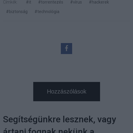
Címkék:
#it
#torrentezés
#vírus
#hackerek
#biztonság
#technológia
Hozzászólások
Segítségünkre lesznek, vagy
ártani fognak nekünk a