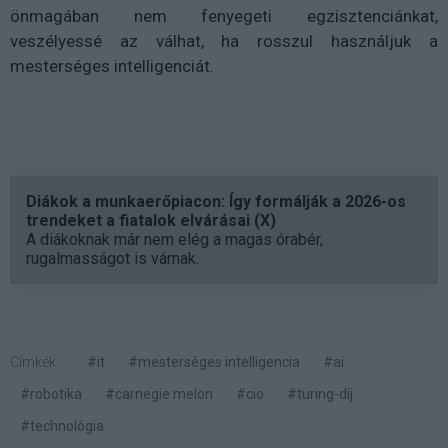
önmagában nem fenyegeti egzisztenciánkat,
veszélyessé az válhat, ha rosszul használjuk a
mesterséges intelligenciát.
Diákok a munkaerőpiacon: Így formálják a 2026-os
trendeket a fiatalok elvárásai (X)
A diákoknak már nem elég a magas órabér,
rugalmasságot is várnak.
Címkék:
#it
#mesterséges intelligencia
#ai
#robotika
#carnegie melon
#cio
#turing-díj
#technológia