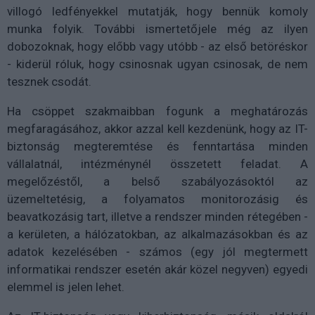
villogó ledfényekkel mutatják, hogy bennük komoly
munka folyik. További ismertetőjele még az ilyen
dobozoknak, hogy előbb vagy utóbb - az első betöréskor
- kiderül róluk, hogy csinosnak ugyan csinosak, de nem
tesznek csodát.
Ha csöppet szakmaibban fogunk a meghatározás
megfaragásához, akkor azzal kell kezdenünk, hogy az IT-
biztonság megteremtése és fenntartása minden
vállalatnál, intézménynél összetett feladat. A
megelőzéstől, a belső szabályozásoktól az
üzemeltetésig, a folyamatos monitorozásig és
beavatkozásig tart, illetve a rendszer minden rétegében -
a kerületen, a hálózatokban, az alkalmazásokban és az
adatok kezelésében - számos (egy jól megtermett
informatikai rendszer esetén akár közel negyven) egyedi
elemmel is jelen lehet.