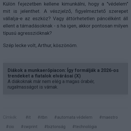
Külön fejezetben kellene kimunkálni, hogy a "védelem"
mit is jelenthet. A vészjelző, figyelmeztető szerepet
vállalja-e az eszköz? Vagy áttörhetetlen páncélként áll
ellent a támadásoknak - s ha igen, akkor pontosan milyen
típusú agresszióknak?
Szép lecke volt, Arthur, köszönöm.
Diákok a munkaerőpiacon: Így formálják a 2026-os
trendeket a fiatalok elvárásai (X)
A diákoknak már nem elég a magas órabér,
rugalmasságot is várnak.
Címkék:
#it
#itbn
#automata védelem
#maestro
#cio
#cwprint
#biztonság
#technológia