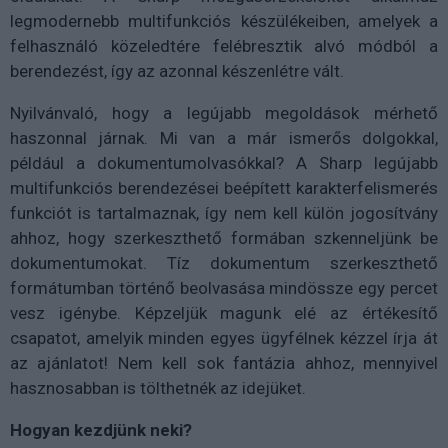
legmodernebb multifunkciós készülékeiben, amelyek a
felhasználó közeledtére felébresztik alvó módból a
berendezést, így az azonnal készenlétre vált.
Nyilvánvaló, hogy a legújabb megoldások mérhető
haszonnal járnak. Mi van a már ismerős dolgokkal,
például a dokumentumolvasókkal? A Sharp legújabb
multifunkciós berendezései beépített karakterfelismerés
funkciót is tartalmaznak, így nem kell külön jogosítvány
ahhoz, hogy szerkeszthető formában szkenneljünk be
dokumentumokat. Tíz dokumentum szerkeszthető
formátumban történő beolvasása mindössze egy percet
vesz igénybe. Képzeljük magunk elé az értékesítő
csapatot, amelyik minden egyes ügyfélnek kézzel írja át
az ajánlatot! Nem kell sok fantázia ahhoz, mennyivel
hasznosabban is tölthetnék az idejüket.
Hogyan kezdjünk neki?