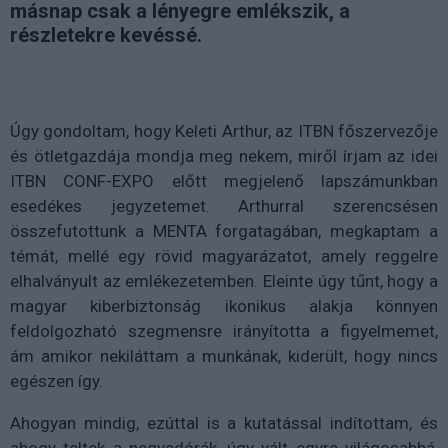
másnap csak a lényegre emlékszik, a
részletekre kevéssé.
Úgy gondoltam, hogy Keleti Arthur, az ITBN főszervezője
és ötletgazdája mondja meg nekem, miről írjam az idei
ITBN CONF-EXPO előtt megjelenő lapszámunkban
esedékes jegyzetemet. Arthurral szerencsésen
összefutottunk a MENTA forgatagában, megkaptam a
témát, mellé egy rövid magyarázatot, amely reggelre
elhalványult az emlékezetemben. Eleinte úgy tűnt, hogy a
magyar kiberbiztonság ikonikus alakja könnyen
feldolgozható szegmensre irányította a figyelmemet,
ám amikor nekiláttam a munkának, kiderült, hogy nincs
egészen így.
Ahogyan mindig, ezúttal is a kutatással indítottam, és
ahogy teltek a negyedórák, úgy vált egyre világosabbá,