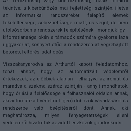
Az IT-biztonság vagy kiberbiztonság, másik oldalról
tekintve: a kiberbűnözés mai fejlettségi szintjén, illetve
az informatikai rendszereket felépítő elemek
tökéletlensége, sebezhetősége miatt, és végül, de nem
utolsósorban a rendszerek felépítésének - mondjuk így -
kiforratlansága okán a támadók számára gyakorta laza
ujjgyakorlat, könnyed etűd a rendszeren át végrehajtott
betörés, feltörés, adatlopás.
Visszakanyarodva az Arthurtól kapott feladatomhoz,
tehát ahhoz, hogy az automatizált védelemről
értekezzek, az előbbiek alapján - elhagyva az iróniát és
maradva a szakma száraz szintjén - annyit mondhatok,
hogy óriási a felelőssége a felhasználói oldalon annak,
aki automatizált védelmet ígérő dobozok vásárlásáról és
rendszerbe való beépítéséről dönt. Annak, aki
meghatározza, milyen fenyegetettségek elleni
védelemről hivatottak az adott eszközök gondoskodni.