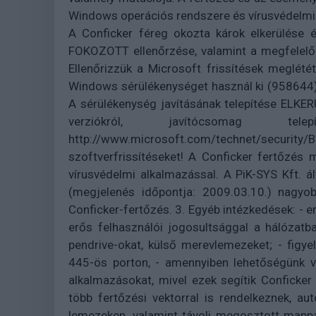
Windows operációs rendszere és vírusvédelmi s
A Conficker féreg okozta károk elkerülése é
FOKOZOTT ellenőrzése, valamint a megfelelő
Ellenőrizzük a Microsoft frissítések meglét
Windows sérülékenységet használ ki (958644
A sérülékenység javításának telepítése ELK
verziókról, javítócsomag tel
http://www.microsoft.com/technet/security/B
szoftverfrissítéseket! A Conficker fertőzés 
vírusvédelmi alkalmazással. A PiK-SYS Kft. 
(megjelenés időpontja: 2009.03.10.) nagy
Conficker-fertőzés. 3. Egyéb intézkedések: - e
erős felhasználói jogosultsággal a hálózatb
pendrive-okat, külső merevlemezeket; - figy
445-ös porton, - amennyiben lehetőségünk v
alkalmazásokat, mivel ezek segítik Conficker
több fertőzési vektorral is rendelkeznek, au
lemezeken, valamint távoli megosztott mappák