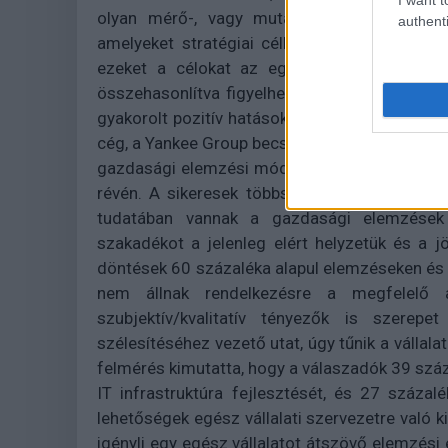
olyan mérő-, vagy mutatószámokat, ilyen pé
authenti
amelyeket stratégiai célkitűzéseik szempont
ezeket a célokat az egyes részegységekre v
összehasonlítva figyelhetik és értékelhetik a
gyakorolt pozitív hatások is kiemelkedőek leh
cég, a Yankee Group becslése szerint a vállala
gazdasági elemzési módszerek által kínált ár
révén. A sikeresek többször támaszkodnak e
tudatában vannak a gazdasági elemzések 
szakadékot a jelenleg elért helyzetük és a jö
döntések 60 százaléka alapul elemzéseken és
nem állnak rendelkezésre a megfelelő a
szubjektív/kvalitatív tényezők is szerepe
szélesítéséhez vezető utat, úgy tűnik a vállala
felmérés kimutatta, hogy a válaszadók 39 száz
IT infrastruktúra fejlesztését, és 27 százalé
lehetőségek egész vállalati szervezetre való 
igényli egy egész vállalatot átszövő elemzési