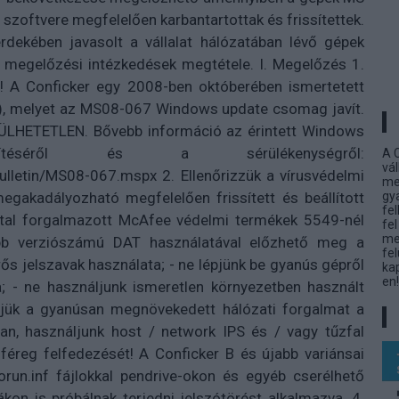
zoftvere megfelelően karbantartottak és frissítettek.
rdekében javasolt a vállalat hálózatában lévő gépek
 megelőzési intézkedések megtétele. I. Megelőzés 1.
ét! A Conficker egy 2008-ben októberében ismertetett
), melyet az MS08-067 Windows update csomag javít.
ERÜLHETETLEN. Bővebb információ az érintett Windows
epítéséről és a sérülékenységről:
A 
vá
ulletin/MS08-067.mspx 2. Ellenőrizzük a vírusvédelmi
meg
megakadályozható megfelelően frissített és beállított
gy
fe
által forgalmazott McAfee védelmi termékek 5549-nél
fe
me
obb verziószámú DAT használatával előzhető meg a
fe
rős jelszavak használata; - ne lépjünk be gyanús gépről
kap
en!
a; - ne használjunk ismeretlen környezetben használt
eljük a gyanúsan megnövekedett hálózati forgalmat a
an, használjunk host / network IPS és / vagy tűzfal
 féreg felfedezését! A Conficker B és újabb variánsai
torun.inf fájlokkal pendrive-okon és egyéb cserélhető
on is próbálnak terjedni jelszótörést alkalmazva. 4.