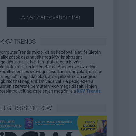
A partner további hírei
KKV TRENDS
ComputerTrends mikro, kis és középvállalati felületén
llalkozások oszthatják meg KKV-knak szánt
oldásaikat, illetve itt mutatjuk be a bevált
akorlatokat, sikertörténeteket. Böngéssze az eddig
lkerült videós és szöveges esettanulmányokat, derítse
l a legjobb megoldásokat, amelyekkel az Ön cége is
gbirkózhat napjaink kihívásaival. Ha pedig ezen a
lületen szeretné bemutatni kkv-megoldásait, lépjen
csolatba velünk, és jelenjen meg ön is a
KKV Trends
-
LEGFRISSEBB PCW