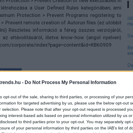
 Protection > Prevent Creation of new executables in
 létrehozása a User Defined Rules kategóriában, ami
imum Protection > Prevent Programs registering to
Id
 > Prevent remote creation of Autorun files (ez utóbbit
me
ni) Részletes információ a féreg összes verziójáról,
Si
az eltávolításáról, illetve know-how (angol nyelven)
fee.com/corporate/index?page=content&id=KB60909
Be
er
Di
Tetszik
A 
rends.hu -
Do Not Process My Personal Information
rofitnövekedés
to opt-out of the sale, sharing to third parties, or processing of your per
formation for targeted advertising by us, please use the below opt-out s
rekkel
A 
r selection. Please note that after your opt-out request is processed y
me
eing interest-based ads based on personal information utilized by us or
disclosed to third parties prior to your opt-out. You may separately opt-
Ha
losure of your personal information by third parties on the IAB’s list of
vá