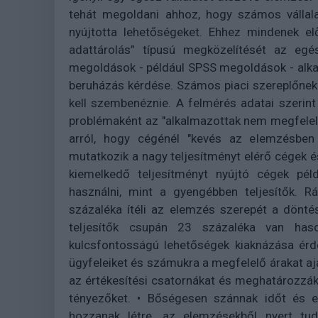
tehát megoldani ahhoz, hogy számos vállala
nyújtotta lehetőségeket. Ehhez mindenek el
adattárolás” típusú megközelítését az egé
megoldások - például SPSS megoldások - alkal
beruházás kérdése. Számos piaci szereplőnek 
kell szembenéznie. A felmérés adatai szerin
problémaként az "alkalmazottak nem megfelelő
arról, hogy cégénél "kevés az elemzésben 
mutatkozik a nagy teljesítményt elérő cégek é
kiemelkedő teljesítményt nyújtó cégek pél
használni, mint a gyengébben teljesítők. R
százaléka ítéli az elemzés szerepét a dönt
teljesítők csupán 23 százaléka van ha
kulcsfontosságú lehetőségek kiaknázása érd
ügyfeleiket és számukra a megfelelő árakat aján
az értékesítési csatornákat és meghatározzák
tényezőket. • Bőségesen szánnak időt és en
hozzanak létre, az elemzésekből nyert tudá