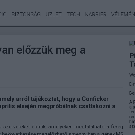
CIO
BIZTONSÁG
ÜZLET
TECH
KARRIER
VÉLEMÉ
yan előzzük meg a
P
T
We
E-
Be
amely arról tájékoztat, hogy a Conficker
A 
prilis elsején megpróbálnak csatlakozni a
ala
te
re
ha
 szervereket érintik, amelyeken megtalálható a féreg
sz
ny bekövetkezése megelőzhető amennyiben a gépek MS