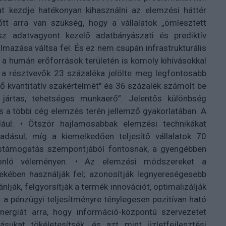
t kezdje hatékonyan kihasználni az elemzési háttér
őtt arra van szükség, hogy a vállalatok „ömlesztett
sz adatvagyont kezelő adatbányászati és prediktív
mazása váltsa fel. És ez nem csupán infrastrukturális
a humán erőforrások területén is komoly kihívásokkal
t a résztvevők 23 százaléka jelölte meg legfontosabb
 kvantitatív szakértelmét" és 36 százalék számolt be
jártas, tehetséges munkaerő”. Jelentős különbség
s a többi cég elemzés terén jellemző gyakorlatában. A
dául: • Ötször hajlamosabbak elemzési technikákat
áadásul, míg a kiemelkedően teljesítő vállalatok 70
éstámogatás szempontjából fontosnak, a gyengébben
sonló véleményen. • Az elemzési módszereket a
ekében használják fel; azonosítják legnyereségesebb
lják, felgyorsítják a termék innovációt, optimalizálják
 a pénzügyi teljesítményre ténylegesen pozitívan ható
ergiát arra, hogy információ-központú szervezetet
sukat tökéletesítsék, és azt mint üzletfejlesztési