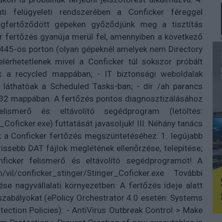
i felügyeleti rendszerében a Conficker féreggel
gfertőződött gépeken győződjünk meg a tisztítás
ker fertőzés gyanúja merül fel, amennyiben a következő
 445-ös porton (olyan gépeknél amelyek nem Directory
lérhetetlenek mivel a Conficker túl sokszor próbált
yok a recycled mappában; - IT biztonsági weboldalak
k láthatóak a Scheduled Tasks-ban; - dir /ah parancs
m32 mappában. A fertőzés pontos diagnosztizálásához
lismerő és eltávolító segédprogram (letöltés:
_Coficker.exe) futtatását javasoljuk! III. Néhány tanács
k a Conficker fertőzés megszüntetéséhez: 1. legújabb
frissebb DAT fájlok meglétének ellenőrzése, telepítése;
ficker felismerő és eltávolító segédprogramot! A
/vil/conficker_stinger/Stinger_Coficker.exe További
se nagyvállalati környezetben: A fertőzés ideje alatt
szabályokat (ePolicy Orchestrator 4.0 esetén: Systems
tection Policies): - AntiVirus Outbreak Control > Make