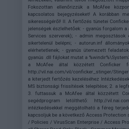
Fokozottan ellenőrizzük a McAfee központ
kapcsolatos bejegyzéseket! A korábban me
sikerességéről! II. A fertőzés tünetei Confic
jelenségek észlelhetőek: - gyanús forgalom a
Services szerverek); - admin megosztások e
sikertelenül belépni; - autorun.inf állomán
elérhetetlenek; - gyanús ütemezett feladato
gyanús .dll fájlokat mutat a %windir%\Syste
a McAfee által közzétett Conficker fe
http://vil.nai.com/vil/conficker_stinger/Stinger
a kiterjedt fertőzés kezeléséhez Intézkedése
MS biztonsági frissítések telepítése; 2. a leg
3. futtassuk a McAfee által közzétett Con
segédprogram letölthető: http://vil.nai.com
intézkedésekkel meggátolható a féreg terjedé
kapcsoljuk be a következő Access Protection 
/ Policies / VirusScan Enterprise / Access Pro