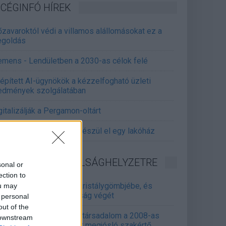
CÉGINFÓ HÍREK
őzavaroktól védi a villamos alállomásokat ez a
goldás
emens - Lendületben a 2030-as célok felé
épített AI-ügynökök a kézzelfogható üzleti
edmények szolgálatában
gitalizálják a Pergamon-oltárt
gyár, ahol 45 perc alatt készül el egy lakóház
INFORMATIKA VÁLSÁGHELYZETRE
sonal or
ection to
Samsung belenézett a kristálygömbjébe, és
ou may
gjósolta a memóriaválság végét
 personal
out of the
marosan összeomlik a társadalom a 2008-as
 downstream
lságot és a világjárványt megjósló szakértő