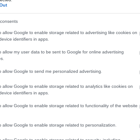
sben rejlő gazdasági előnyöket: az adatelemzés - a
Out
alósidejű vagy prediktív modellezéssel ötvözve - új
. A hatékony cégek az elemzések segítségével kezdik
consents
lkedését - és ez a vállalati eredményre is nagy hatást
o allow Google to enable storage related to advertising like cookies on
 értékesítési csatornákat és a piac magatartását is.
evice identifiers in apps.
• Ügyfeleik véleményét mélyebben megismerni és
dés modellezése, a legnyereségesebb ügyfél-szegmensek
o allow my user data to be sent to Google for online advertising
s.
, valamint a kereszt-, és felfelé értékesítés (cross-
elgyorsítani a termék innovációt. A vállalat elvégezheti a
to allow Google to send me personalized advertising.
tás-fejlesztési és ügyfélszolgálati adatok egymáshoz
eket fejleszthet ki, kihasználhatja a piaci réseket és
o allow Google to enable storage related to analytics like cookies on
 keresztértékesítési lehetőségeket. • Optimalizálni az
evice identifiers in apps.
 hatékony tervezést szolgáló kulcsfontosságú mérési
o allow Google to enable storage related to functionality of the website
égével pontos igény-előrejelzések készíthetők,
Be
i beszerzések, valamint tökéletesíthető az árképzés. •
Új
nek köszönhetően a vállalat rámutathat pénzügyi
o allow Google to enable storage related to personalization.
Hír
mozgatórugókra, és versenyképes tudását a bevételek
giákká konvertálhatja. A vállalatok meghatározhatnak
Mé
o allow Google to enable storage related to security, including