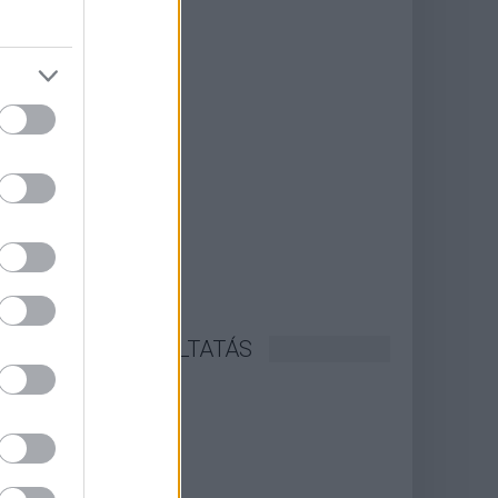
CÉGINFÓ SZOLGÁLTATÁS
lépés / Regisztráció
 hír hozzáadása
ek listája
diaajánlat