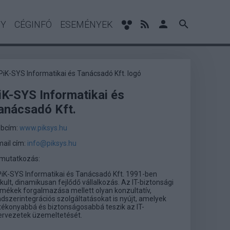
NY
CÉGINFÓ
ESEMÉNYEK
iK-SYS Informatikai és
anácsadó Kft.
bcím:
www.piksys.hu
mail cím:
info@piksys.hu
mutatkozás:
PiK-SYS Informatikai és Tanácsadó Kft. 1991-ben
kult, dinamikusan fejlődő vállalkozás. Az IT-biztonsági
rmékek forgalmazása mellett olyan konzultatív,
ndszerintegrációs szolgáltatásokat is nyújt, amelyek
tékonyabbá és biztonságosabbá teszik az IT-
ervezetek üzemeltetését.