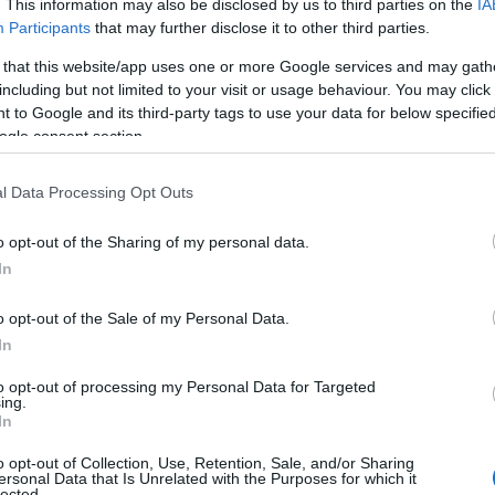
. This information may also be disclosed by us to third parties on the
IA
sz
Participants
that may further disclose it to other third parties.
ször többször támaszkodnak elemzési
Ir
 that this website/app uses one or more Google services and may gath
including but not limited to your visit or usage behaviour. You may click 
Ir
 to Google and its third-party tags to use your data for below specifi
ogle consent section.
Is
 becsléseken vagy véleményeken alapul. Pedig a cégek
l Data Processing Opt Outs
hetnek a adatelemzési módszerek által kínált árképzési
 esettanulmánya szerint a ROI akár 403 százalékos is
o opt-out of the Sharing of my personal data.
teljesítményt nyújtó cégek hetven százaléka tartja
In
nek kevesebb mint egynegyede (23%). Felmérések
mzési eszköztár és a mélyebb összefüggések feltárása
o opt-out of the Sale of my Personal Data.
In
yük fokozásában. Az elemzési megoldások és SOA-hoz
technológiai koncepciók integrációja miatt alapjaiban
to opt-out of processing my Personal Data for Targeted
a vállalatoknak még nagyobb hangsúlyt kell fektetniük.
ing.
In
 fejlődésének köszönhetően egyre több lehetőség
zérlő szoftverek, mint az SPSS szolgáltatásai, egyre
o opt-out of Collection, Use, Retention, Sale, and/or Sharing
ersonal Data that Is Unrelated with the Purposes for which it
lhatók és azonnal rendelkezésre állnak. Ráadásul a
lected.