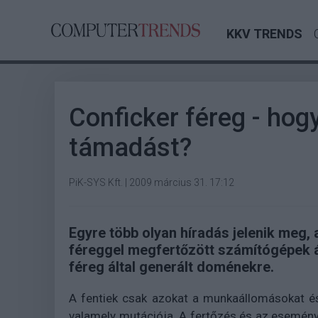
KKV TRENDS
Conficker féreg - hog
támadást?
PiK-SYS Kft.
|
2009 március 31. 17:12
Egyre több olyan híradás jelenik meg, 
féreggel megfertőzött számítógépek á
féreg által generált doménekre.
A fentiek csak azokat a munkaállomásokat és
valamely mutációja. A fertőzés és az esemé