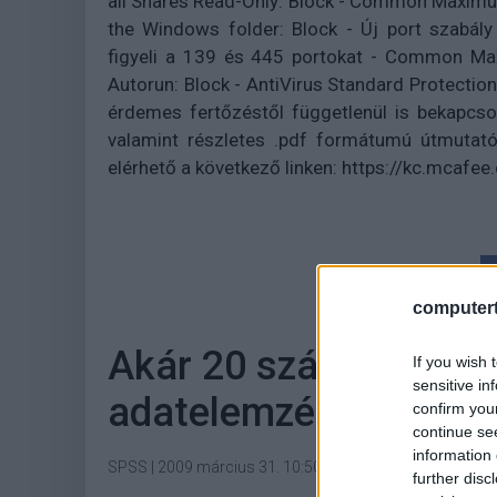
all Shares Read-Only: Block - Common Maximum
the Windows folder: Block - Új port szabály
figyeli a 139 és 445 portokat - Common Max
Autorun: Block - AntiVirus Standard Protection
érdemes fertőzéstől függetlenül is bekapcsol
valamint részletes .pdf formátumú útmutató 
elérhető a következő linken: https://kc.mca
computert
Akár 20 százalékos p
If you wish 
sensitive in
adatelemzési módsze
confirm you
continue se
information 
SPSS
|
2009 március 31. 10:50
further disc