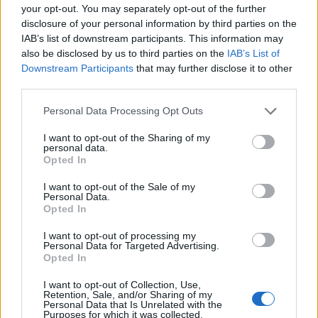
Diákok a munkaerőpiacon: Így formálják a 2026-os
your opt-out. You may separately opt-out of the further
trendeket a fiatalok elvárásai (X)
disclosure of your personal information by third parties on the
A diákoknak már nem elég a magas órabér,
IAB’s list of downstream participants. This information may
rugalmasságot is várnak.
also be disclosed by us to third parties on the
IAB’s List of
Downstream Participants
that may further disclose it to other
third parties.
Please note that this website/app uses one or more Google
Personal Data Processing Opt Outs
services and may gather and store information including but
not limited to your visit or usage behaviour. You may click to
I want to opt-out of the Sharing of my
personal data.
grant or deny consent to Google and its third-party tags to
Virtuális magánhálózatot (VPN)
Opted In
use your data for below specified purposes in below Google
consent section.
alakított ki Budapest Főváros
I want to opt-out of the Sale of my
Personal Data.
Opted In
Közterület-felügyelete
I want to opt-out of processing my
Personal Data for Targeted Advertising.
ZyXEL
|
2013 január 28. 11:47
Opted In
I want to opt-out of Collection, Use,
Retention, Sale, and/or Sharing of my
ZyXEL eszközökből épült ki a Budapest
Personal Data that Is Unrelated with the
Purposes for which it was collected.