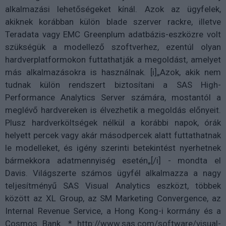
alkalmazási lehetőségeket kínál. Azok az ügyfelek,
akiknek korábban külön blade szerver rackre, illetve
Teradata vagy EMC Greenplum adatbázis-eszközre volt
szükségük a modellező szoftverhez, ezentúl olyan
hardverplatformokon futtathatják a megoldást, amelyet
más alkalmazásokra is használnak. [i]„Azok, akik nem
tudnak külön rendszert biztosítani a SAS High-
Performance Analytics Server számára, mostantól a
meglévő hardvereken is élvezhetik a megoldás előnyeit.
Plusz hardverköltségek nélkül a korábbi napok, órák
helyett percek vagy akár másodpercek alatt futtathatnak
le modelleket, és igény szerinti betekintést nyerhetnek
bármekkora adatmennyiség esetén„[/i] - mondta el
Davis. Világszerte számos ügyfél alkalmazza a nagy
teljesítményű SAS Visual Analytics eszközt, többek
között az XL Group, az SM Marketing Convergence, az
Internal Revenue Service, a Hong Kong-i kormány és a
Cosmos Bank. * http://www.sas.com/software/visual-