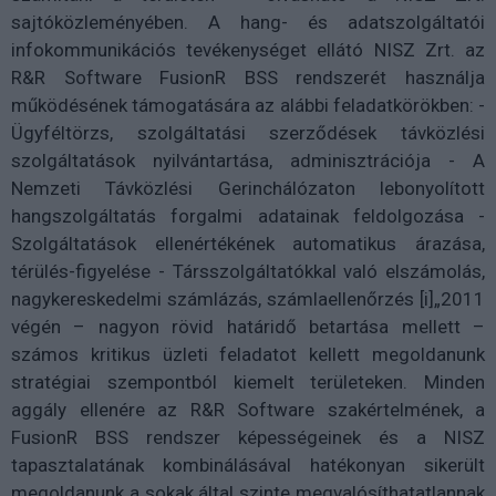
sajtóközleményében. A hang- és adatszolgáltatói
infokommunikációs tevékenységet ellátó NISZ Zrt. az
R&R Software FusionR BSS rendszerét használja
működésének támogatására az alábbi feladatkörökben: -
Ügyféltörzs, szolgáltatási szerződések távközlési
szolgáltatások nyilvántartása, adminisztrációja - A
Nemzeti Távközlési Gerinchálózaton lebonyolított
hangszolgáltatás forgalmi adatainak feldolgozása -
Szolgáltatások ellenértékének automatikus árazása,
térülés-figyelése - Társszolgáltatókkal való elszámolás,
nagykereskedelmi számlázás, számlaellenőrzés [i]„2011
végén – nagyon rövid határidő betartása mellett –
számos kritikus üzleti feladatot kellett megoldanunk
stratégiai szempontból kiemelt területeken. Minden
aggály ellenére az R&R Software szakértelmének, a
FusionR BSS rendszer képességeinek és a NISZ
tapasztalatának kombinálásával hatékonyan sikerült
megoldanunk a sokak által szinte megvalósíthatatlannak