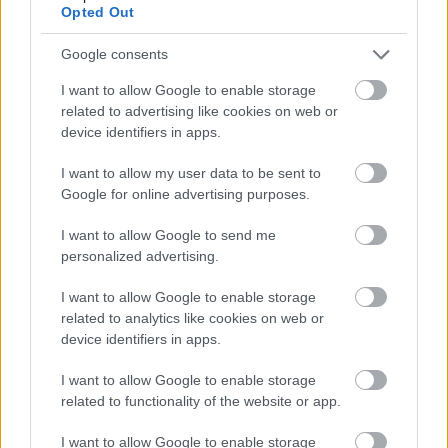
Főváros Közterület-felügyeletének (BFKF)
Opted Out
telephelyek közötti virtuális magánhálózata. A
gyártó termékei a köztéri kamerák
Google consents
működtetésében is segítik a BFKF-et. A
I want to allow Google to enable storage
szervezet elsősorban a minőségi, a jó ár-érték
related to advertising like cookies on web or
arányú és a környezetbarát, ezáltal
device identifiers in apps.
költséghatékony eszközei miatt választotta IT
partnerének a ZyXEL-t. A hálózat kiépítésére
I want to allow my user data to be sent to
Google for online advertising purposes.
azért volt szükség, hogy a központot és a
telephelyeket egy egységes, központi
I want to allow Google to send me
vezérlésű hálózattal kössék össze.
personalized advertising.
I want to allow Google to enable storage
related to analytics like cookies on web or
device identifiers in apps.
„Az együttműködés egy újabb visszajelzés számunkra,
hogy eszközeinket vállalati szinten is elismerik. Egy
I want to allow Google to enable storage
hálózat védelme minden vállalatnak kritikus pont, így a
related to functionality of the website or app.
ZyXEL tűzfalak az egyik legfontosabb feladatot látják
I want to allow Google to enable storage
majd el: védik a hálózatot a külső támadásoktól,