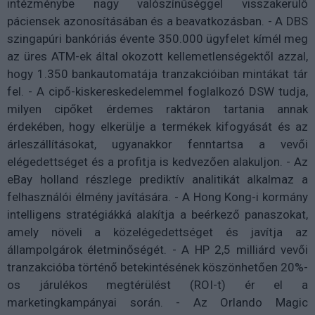
intézménybe nagy valószínűséggel visszakerülő
páciensek azonosításában és a beavatkozásban. - A DBS
szingapúri bankóriás évente 350.000 ügyfelet kímél meg
az üres ATM-ek által okozott kellemetlenségektől azzal,
hogy 1.350 bankautomatája tranzakcióiban mintákat tár
fel. - A cipő-kiskereskedelemmel foglalkozó DSW tudja,
milyen cipőket érdemes raktáron tartania annak
érdekében, hogy elkerülje a termékek kifogyását és az
árleszállításokat, ugyanakkor fenntartsa a vevői
elégedettséget és a profitja is kedvezően alakuljon. - Az
eBay holland részlege prediktív analitikát alkalmaz a
felhasználói élmény javítására. - A Hong Kong-i kormány
intelligens stratégiákká alakítja a beérkező panaszokat,
amely növeli a közelégedettséget és javítja az
állampolgárok életminőségét. - A HP 2,5 milliárd vevői
tranzakcióba történő betekintésének köszönhetően 20%-
os járulékos megtérülést (ROI-t) ér el a
marketingkampányai során. - Az Orlando Magic