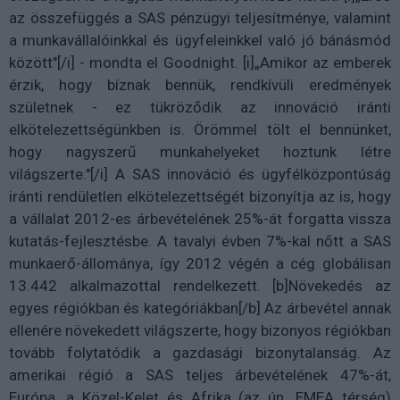
az összefüggés a SAS pénzügyi teljesítménye, valamint
a munkavállalóinkkal és ügyfeleinkkel való jó bánásmód
között"[/i] - mondta el Goodnight. [i]„Amikor az emberek
érzik, hogy bíznak bennük, rendkívüli eredmények
születnek - ez tükröződik az innováció iránti
elkötelezettségünkben is. Örömmel tölt el bennünket,
hogy nagyszerű munkahelyeket hoztunk létre
világszerte."[/i] A SAS innováció és ügyfélközpontúság
iránti rendületlen elkötelezettségét bizonyítja az is, hogy
a vállalat 2012-es árbevételének 25%-át forgatta vissza
kutatás-fejlesztésbe. A tavalyi évben 7%-kal nőtt a SAS
munkaerő-állománya, így 2012 végén a cég globálisan
13.442 alkalmazottal rendelkezett. [b]Növekedés az
egyes régiókban és kategóriákban[/b] Az árbevétel annak
ellenére növekedett világszerte, hogy bizonyos régiókban
tovább folytatódik a gazdasági bizonytalanság. Az
amerikai régió a SAS teljes árbevételének 47%-át,
Európa, a Közel-Kelet és Afrika (az ún. EMEA térség)