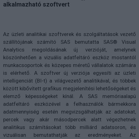
alkalmazható szoftvert
Az üzleti analitikai szoftverek és szolgáltatások vezető
szállítójának számító SAS bemutatta SAS® Visual
Analytics megoldásának új verzióját, amelynek
köszönhetően a vizuális adatfeltáró eszköz mostantól
munkacsoportok és közepes méretű vállalatok számára
is elérhető. A szoftver új verziója egyesíti az üzleti
intelligenciát (BI-t) a világvezető analitikával, és többek
között kibővített grafikus megjelenítési lehetőségeket és
elemző képességeket kínál. A SAS memóriaalapú
adatfeltáró eszközével a felhasználók bármekkora
adatmennyiség esetén megvizsgálhatják az adatokat,
percek vagy akár másodpercek alatt végezhetnek
analitikus számításokat több milliárd adatsoron, és
vizuálisan bemutathatják az eredményeket. Az