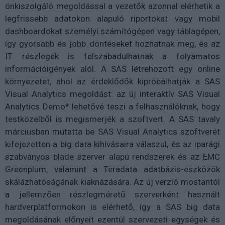
önkiszolgáló megoldással a vezetők azonnal elérhetik a
legfrissebb adatokon alapuló riportokat vagy mobil
dashboardokat személyi számítógépen vagy táblagépen,
így gyorsabb és jobb döntéseket hozhatnak meg, és az
IT részlegek is felszabadulhatnak a folyamatos
információigények alól. A SAS létrehozott egy online
környezetet, ahol az érdeklődők kipróbálhatják a SAS
Visual Analytics megoldást: az új interaktív SAS Visual
Analytics Demo* lehetővé teszi a felhasználóknak, hogy
testközelből is megismerjék a szoftvert. A SAS tavaly
márciusban mutatta be SAS Visual Analytics szoftverét
kifejezetten a big data kihívásaira válaszul, és az iparági
szabványos blade szerver alapú rendszerek és az EMC
Greenplum, valamint a Teradata adatbázis-eszközök
skálázhatóságának kiaknázására. Az új verzió mostantól
a jellemzően részlegméretű szerverként használt
hardverplatformokon is elérhető, így a SAS big data
megoldásának előnyeit ezentúl szervezeti egységek és