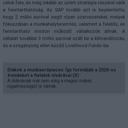
célok fele, és még inkább az üzleti stratégia részévé válik
a fenntarthatóság. Az SAP tovább azt is bejelentette,
hogy 2 millió euróval segít olyan szervezeteket, melyek
fókuszában a munkahelyteremtés, valamint a felelős, és
fenntartható módon működő vállalkozók állnak. A
vállalat továbbá 3 millió euróval száll be a klímaváltozás,
és a szegénység ellen küzdő Livelihood Funds-ba.
Diákok a munkaerőpiacon: Így formálják a 2026-os
trendeket a fiatalok elvárásai (X)
A diákoknak már nem elég a magas órabér,
rugalmasságot is várnak.