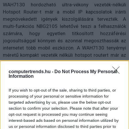
WAH7130 hordozható ultra-vékony vezeték-nélküli
Hotspot Router-t már a mobil IP kapcsolatok iránti
megnövekedett igények kiszolgálására tervezték. A
multi-funkciós NBG2105 lehetővé teszi a felhasználók
számára, hogy egyetlen titkosított hozzáférési
jogosultsággal könnyen és azonnal megoszthassák az
internetet több mobil eszközön. A WAH7130 tenyérnyi
méretű kompakt vezeték nélküli hotspot routert már az
úttörő 4G LTE technológiával fejlesztették ki. A NSA300
Cloud Media Server család funkciói nem csak otthoni
computertrends.hu -
Do Not Process My Personal
Information
média könyvtárt (hatalmas kapacitású, adat / audio /
video fájlok archiváláshoz), hanem jellegzetes
If you wish to opt-out of the sale, sharing to third parties, or
integrációs mobilalkalmazást is kínálnak, ezzel távoli
processing of your personal or sensitive information for
hozzáférést és HD média fájlok szabad megosztását
targeted advertising by us, please use the below opt-out
biztosítva a felhasználók számára.
section to confirm your selection. Please note that after your
opt-out request is processed you may continue seeing
interest-based ads based on personal information utilized by
us or personal information disclosed to third parties prior to