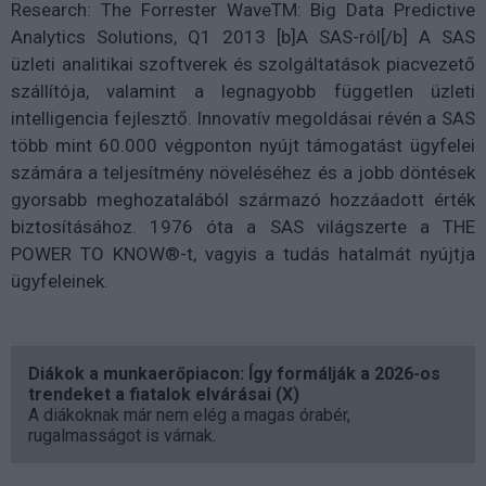
Research: The Forrester WaveTM: Big Data Predictive
Analytics Solutions, Q1 2013 [b]A SAS-ról[/b] A SAS
üzleti analitikai szoftverek és szolgáltatások piacvezető
szállítója, valamint a legnagyobb független üzleti
intelligencia fejlesztő. Innovatív megoldásai révén a SAS
több mint 60.000 végponton nyújt támogatást ügyfelei
számára a teljesítmény növeléséhez és a jobb döntések
gyorsabb meghozatalából származó hozzáadott érték
biztosításához. 1976 óta a SAS világszerte a THE
POWER TO KNOW®-t, vagyis a tudás hatalmát nyújtja
ügyfeleinek.
Diákok a munkaerőpiacon: Így formálják a 2026-os
trendeket a fiatalok elvárásai (X)
A diákoknak már nem elég a magas órabér,
rugalmasságot is várnak.