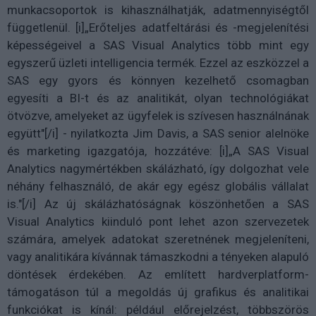
munkacsoportok is kihasználhatják, adatmennyiségtől
függetlenül. [i]„Erőteljes adatfeltárási és -megjelenítési
képességeivel a SAS Visual Analytics több mint egy
egyszerű üzleti intelligencia termék. Ezzel az eszközzel a
SAS egy gyors és könnyen kezelhető csomagban
egyesíti a BI-t és az analitikát, olyan technológiákat
ötvözve, amelyeket az ügyfelek is szívesen használnának
együtt"[/i] - nyilatkozta Jim Davis, a SAS senior alelnöke
és marketing igazgatója, hozzátéve: [i]„A SAS Visual
Analytics nagymértékben skálázható, így dolgozhat vele
néhány felhasználó, de akár egy egész globális vállalat
is."[/i] Az új skálázhatóságnak köszönhetően a SAS
Visual Analytics kiinduló pont lehet azon szervezetek
számára, amelyek adatokat szeretnének megjeleníteni,
vagy analitikára kívánnak támaszkodni a tényeken alapuló
döntések érdekében. Az említett hardverplatform-
támogatáson túl a megoldás új grafikus és analitikai
funkciókat is kínál: például előrejelzést, többszörös