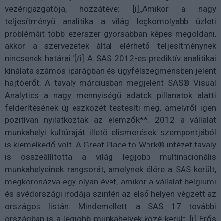
vezérigazgatója, hozzátéve: [i]„Amikor a nagy
teljesítményű analitika a világ legkomolyabb üzleti
problémáit több ezerszer gyorsabban képes megoldani,
akkor a szervezetek által elérhető teljesítménynek
nincsenek határai."[/i] A SAS 2012-es prediktív analitikai
kínálata számos iparágban és ügyfélszegmensben jelent
hajtóerőt. A tavaly márciusban megjelent SAS® Visual
Analytics a nagy mennyiségű adatok pillanatok alatti
felderítésének új eszközét testesíti meg, amelyről igen
pozitívan nyilatkoztak az elemzők**. 2012 a vállalat
munkahelyi kultúráját illető elismerések szempontjából
is kiemelkedő volt. A Great Place to Work® intézet tavaly
is összeállította a világ legjobb multinacionális
munkahelyeinek rangsorát, amelynek élére a SAS került,
megkoronázva egy olyan évet, amikor a vállalat belgiumi
és svédországi irodája szintén az első helyen végzett az
országos listán. Mindemellett a SAS 17 további
országban is a legjobb munkahelyek közé került. [i]„Erős