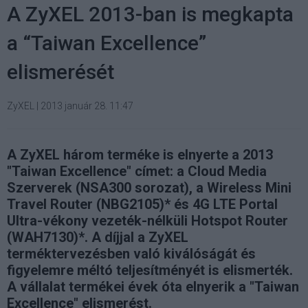
A ZyXEL 2013-ban is megkapta
a “Taiwan Excellence”
elismerését
ZyXEL
|
2013 január 28. 11:47
A ZyXEL három terméke is elnyerte a 2013
"Taiwan Excellence" címet: a Cloud Media
Szerverek (NSA300 sorozat), a Wireless Mini
Travel Router (NBG2105)* és 4G LTE Portal
Ultra-vékony vezeték-nélküli Hotspot Router
(WAH7130)*. A díjjal a ZyXEL
terméktervezésben való kiválóságát és
figyelemre méltó teljesítményét is elismerték.
A vállalat termékei évek óta elnyerik a "Taiwan
Excellence" elismerést.