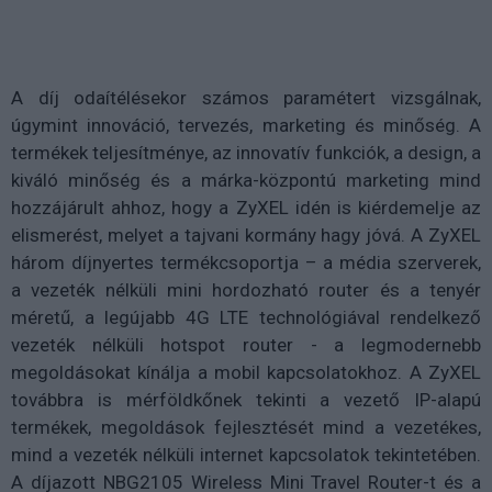
A díj odaítélésekor számos paramétert vizsgálnak,
úgymint innováció, tervezés, marketing és minőség. A
termékek teljesítménye, az innovatív funkciók, a design, a
kiváló minőség és a márka-központú marketing mind
hozzájárult ahhoz, hogy a ZyXEL idén is kiérdemelje az
elismerést, melyet a tajvani kormány hagy jóvá. A ZyXEL
három díjnyertes termékcsoportja – a média szerverek,
a vezeték nélküli mini hordozható router és a tenyér
méretű, a legújabb 4G LTE technológiával rendelkező
vezeték nélküli hotspot router - a legmodernebb
megoldásokat kínálja a mobil kapcsolatokhoz. A ZyXEL
továbbra is mérföldkőnek tekinti a vezető IP-alapú
termékek, megoldások fejlesztését mind a vezetékes,
mind a vezeték nélküli internet kapcsolatok tekintetében.
A díjazott NBG2105 Wireless Mini Travel Router-t és a