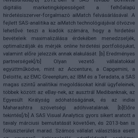
digitális marketingképességeit a felhőalapú
hirdetésiszerver-forgalmazó aiMatch felvásárlásával. A
fejlett SAS-analitika az aiMatch technológiájával ötvözve
lehetővé teszi a kiadók számára, hogy a hirdetési
bevételeik maximalizálása érdekében menedzseljék,
optimalizálják és mérjék online hirdetési portfoliójukat,
valamint előre jelezzék annak alakulását. [b] Eredményes
partnerségek[/b] Olyan vezető vállalatokkal
együttműködve, mint az Accenture, a Capgemini, a
Deloitte, az EMC Greenplum, az IBM és a Teradata, a SAS
magas szintű analitikai megoldásokat kínál ügyfeleinek,
többek között az eBay-nek, az ausztrál Medibanknak, az
Egyesült Királyság adóhatóságának, és az indiai
Maharashtra szövetségi adóhivatalának. [b]Előre
tekintés[/b] A SAS Visual Analytics gyors sikert aratott a
tavaly márciusi bemutatását követően, és 2013-ban is
fókuszterület marad. Számos vállalat választása esett