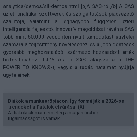
analytics/demos/all-demos.html [b]A SAS-ról[/b] A SAS
üzleti analitikai szoftverek és szolgáltatások piacvezető
szállítója, valamint a legnagyobb független üzleti
intelligencia fejlesztő. Innovatív megoldásai révén a SAS
több mint 60.000 végponton nyújt támogatást ügyfelei
számára a teljesítmény növeléséhez és a jobb döntések
gyorsabb meghozatalából származó hozzáadott érték
biztosításához. 1976 óta a SAS világszerte a THE
POWER TO KNOW®-t, vagyis a tudás hatalmát nyújtja
ügyfeleinek.
Diákok a munkaerőpiacon: Így formálják a 2026-os
trendeket a fiatalok elvárásai (X)
A diákoknak már nem elég a magas órabér,
rugalmasságot is várnak.