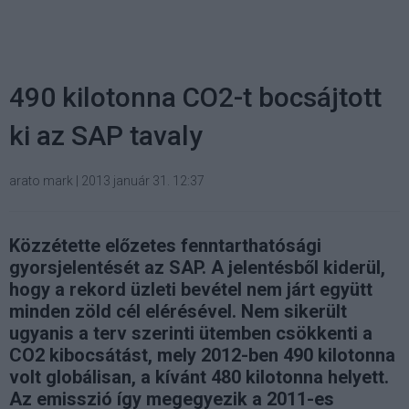
490 kilotonna CO2-t bocsájtott
ki az SAP tavaly
arato mark
|
2013 január 31. 12:37
Közzétette előzetes fenntarthatósági
gyorsjelentését az SAP. A jelentésből kiderül,
hogy a rekord üzleti bevétel nem járt együtt
minden zöld cél elérésével. Nem sikerült
ugyanis a terv szerinti ütemben csökkenti a
CO2 kibocsátást, mely 2012-ben 490 kilotonna
volt globálisan, a kívánt 480 kilotonna helyett.
Az emisszió így megegyezik a 2011-es