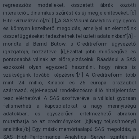
regressziós modelleket, összetett ábrák közötti
interakciót, dinamikus szűrést és új megjelenítéseket. [b]
Hitel-vizualizáció[/b] [i]„A SAS Visual Analytics egy gyors
és könnyen kezelhető megoldás, amellyel az elemzőink
összefüggéseket fedezhetnek fel üzleti adatainkban"[/i] -
mondta el Bernd Bütow, a Creditreform ügyvezető
igazgatója, hozzátéve: [i]„Ezáltal jobb minőségűvé és
pontosabbá válnak az előrejelzéseink. Ráadásul a SAS
eszközét olyan egyszerű használni, hogy nincs is
szükségünk további képzésre."[/i] A Creditreform több
mint 24 millió, Kínából és 26 európai országból
származó, éjjel-nappal rendelkezésre álló hiteljelentést
tesz elérhetővé. A SAS szoftverével a vállalat gyorsan
felismerheti a kapcsolatokat a nagy mennyiségű
adatokban, és egyszerűen értelmezhető ábrákon
mutathatja be az eredményeket. [b]Nagy teljesítményű
analitika[/b] Egy másik memóriaalapú SAS megoldás, a
SAS High-Performance Analytics Server szintén új