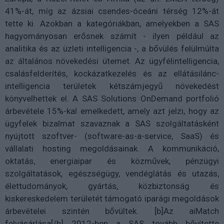
41%-át, míg az ázsiai csendes-óceáni térség 12%-át
tette ki. Azokban a kategóriákban, amelyekben a SAS
hagyományosan erősnek számít - ilyen például az
analitika és az üzleti intelligencia -, a bővülés felülmúlta
az általános növekedési ütemet. Az ügyfélintelligencia,
csalásfelderítés, kockázatkezelés és az ellátásilánc-
intelligencia területek kétszámjegyű növekedést
könyvelhettek el. A SAS Solutions OnDemand portfolió
árbevétele 15%-kal emelkedett, amely azt jelzi, hogy az
ügyfelek bizalmat szavaznak a SAS szolgáltatásként
nyújtott szoftver- (software-as-a-service, SaaS) és
vállalati hosting megoldásainak. A kommunikáció,
oktatás, energiaipar és közművek, pénzügyi
szolgáltatások, egészségügy, vendéglátás és utazás,
élettudományok, gyártás, közbiztonság és
kiskereskedelem területét támogató iparági megoldások
árbevételei szintén bővültek. [b]Az aiMatch
felvásárlása[/b] 2012-ben a SAS tovább bővítette