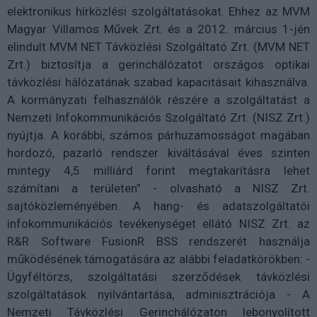
elektronikus hírközlési szolgáltatásokat. Ehhez az MVM
Magyar Villamos Művek Zrt. és a 2012. március 1-jén
elindult MVM NET Távközlési Szolgáltató Zrt. (MVM NET
Zrt.) biztosítja a gerinchálózatot országos optikai
távközlési hálózatának szabad kapacitásait kihasználva.
A kormányzati felhasználók részére a szolgáltatást a
Nemzeti Infokommunikációs Szolgáltató Zrt. (NISZ Zrt.)
nyújtja. A korábbi, számos párhuzamosságot magában
hordozó, pazarló rendszer kiváltásával éves szinten
mintegy 4,5 milliárd forint megtakarításra lehet
számítani a területen” - olvasható a NISZ Zrt.
sajtóközleményében. A hang- és adatszolgáltatói
infokommunikációs tevékenységet ellátó NISZ Zrt. az
R&R Software FusionR BSS rendszerét használja
működésének támogatására az alábbi feladatkörökben: -
Ügyféltörzs, szolgáltatási szerződések távközlési
szolgáltatások nyilvántartása, adminisztrációja - A
Nemzeti Távközlési Gerinchálózaton lebonyolított