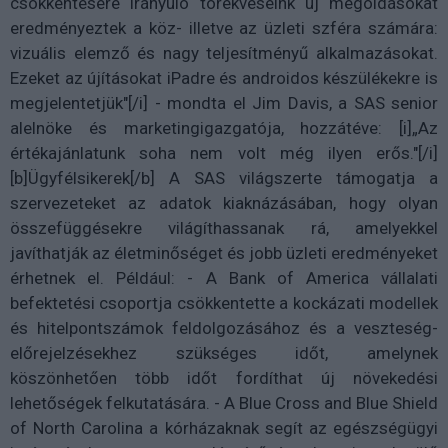
csökkentésére irányuló törekvéseink új megoldásokat
eredményeztek a köz- illetve az üzleti szféra számára:
vizuális elemző és nagy teljesítményű alkalmazásokat.
Ezeket az újításokat iPadre és androidos készülékekre is
megjelentetjük"[/i] - mondta el Jim Davis, a SAS senior
alelnöke és marketingigazgatója, hozzátéve: [i]„Az
értékajánlatunk soha nem volt még ilyen erős."[/i]
[b]Ügyfélsikerek[/b] A SAS világszerte támogatja a
szervezeteket az adatok kiaknázásában, hogy olyan
összefüggésekre világíthassanak rá, amelyekkel
javíthatják az életminőséget és jobb üzleti eredményeket
érhetnek el. Például: - A Bank of America vállalati
befektetési csoportja csökkentette a kockázati modellek
és hitelpontszámok feldolgozásához és a veszteség-
előrejelzésekhez szükséges időt, amelynek
köszönhetően több időt fordíthat új növekedési
lehetőségek felkutatására. - A Blue Cross and Blue Shield
of North Carolina a kórházaknak segít az egészségügyi