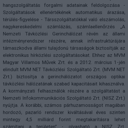
hangszolgáltatás forgalmi adatainak feldolgozása -
Szolgáltatások ellenértékének automatikus árazása,
térülés-figyelése - Társszolgáltatókkal való elszámolás,
nagykereskedelmi számlázás, számlaellenőrzés „A
Nemzeti Távközlési Gerinchálózat révén az állami
intézményrendszer részére, annak infrastruktúrájára
támaszkodva állami tulajdonú társaságok biztosítják az
elektronikus hírközlési szolgáltatásokat. Ehhez az MVM
Magyar Villamos Művek Zrt. és a 2012. március 1-jén
elindult MVM NET Távközlési Szolgáltató Zrt. (MVM NET
Zrt.) biztosítja a gerinchálózatot országos optikai
távközlési hálózatának szabad kapacitásait kihasználva.
A kormányzati felhasználók részére a szolgáltatást a
Nemzeti Infokommunikációs Szolgáltató Zrt. (NISZ Zrt.)
nyújtja. A korábbi, számos párhuzamosságot magában
hordozó, pazarló rendszer kiváltásával éves szinten
mintegy 4,5 milliárd forint megtakarításra lehet
számítani a területen” - olvasható a NISZ Zrt.