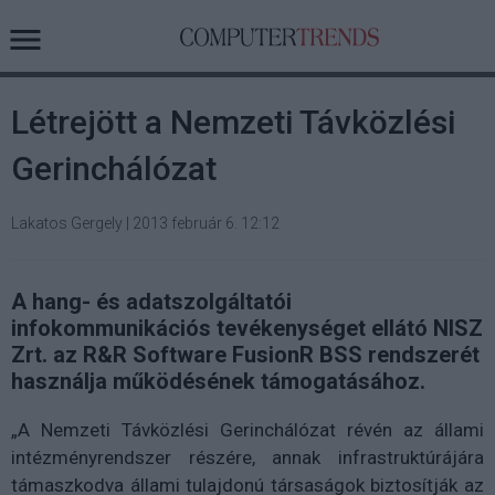
Létrejött a Nemzeti Távközlési
Gerinchálózat
Lakatos Gergely
|
2013 február 6. 12:12
A hang- és adatszolgáltatói
infokommunikációs tevékenységet ellátó NISZ
Zrt. az R&R Software FusionR BSS rendszerét
használja működésének támogatásához.
„A Nemzeti Távközlési Gerinchálózat révén az állami
intézményrendszer részére, annak infrastruktúrájára
támaszkodva állami tulajdonú társaságok biztosítják az