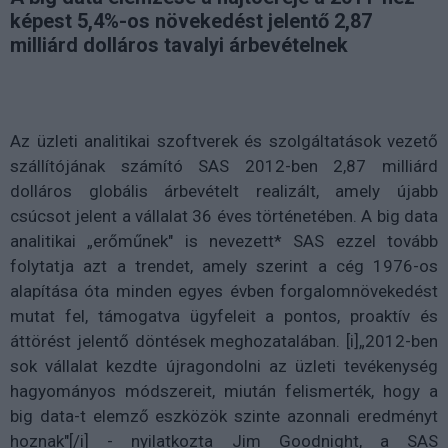
képest 5,4%-os növekedést jelentő 2,87
milliárd dolláros tavalyi árbevételnek
Az üzleti analitikai szoftverek és szolgáltatások vezető
szállítójának számító SAS 2012-ben 2,87 milliárd
dolláros globális árbevételt realizált, amely újabb
csúcsot jelent a vállalat 36 éves történetében. A big data
analitikai „erőműnek" is nevezett* SAS ezzel tovább
folytatja azt a trendet, amely szerint a cég 1976-os
alapítása óta minden egyes évben forgalomnövekedést
mutat fel, támogatva ügyfeleit a pontos, proaktív és
áttörést jelentő döntések meghozatalában. [i]„2012-ben
sok vállalat kezdte újragondolni az üzleti tevékenység
hagyományos módszereit, miután felismerték, hogy a
big data-t elemző eszközök szinte azonnali eredményt
hoznak"[/i] - nyilatkozta Jim Goodnight, a SAS