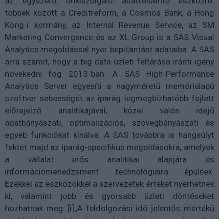
az egyszerű, önkiszolgáló adatfelderítő eszközre:
többek között a Creditreform, a Cosmos Bank, a Hong
Kong-i kormány, az Internal Revenue Service, az SM
Marketing Convergence és az XL Group is a SAS Visual
Analytics megoldással nyer bepillantást adataiba. A SAS
arra számít, hogy a big data üzleti feltárása iránti igény
növekedni fog 2013-ban. A SAS High-Performance
Analytics Server egyesíti a nagyméretű memórialapú
szoftver sebességét az iparág legmegbízhatóbb fejlett
előrejelző analitikájával, közel valós idejű
adatbányászati, optimalizációs, szövegbányászati és
egyéb funkciókat kínálva. A SAS továbbra is hangsúlyt
fektet majd az iparág-specifikus megoldásokra, amelyek
a vállalat erős analitikai alapjára és
információmenedzsment technológiáira épülnek.
Ezekkel az eszközökkel a szervezetek értéket nyerhetnek
ki, valamint jobb és gyorsabb üzleti döntéseket
hozhatnak meg. [i]„A feldolgozási idő jelentős mértékű