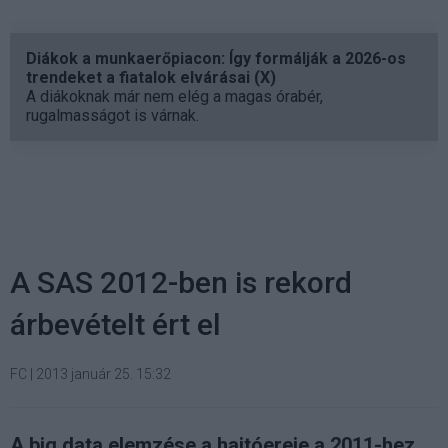
Diákok a munkaerőpiacon: Így formálják a 2026-os
trendeket a fiatalok elvárásai (X)
A diákoknak már nem elég a magas órabér,
rugalmasságot is várnak.
A SAS 2012-ben is rekord
árbevételt ért el
FC
|
2013 január 25. 15:32
A big data elemzése a hajtóereje a 2011-hez