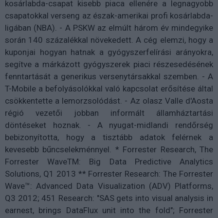
kosárlabda-csapat kisebb piaca ellenére a legnagyobb
csapatokkal verseng az észak-amerikai profi kosárlabda-
ligában (NBA). - A PSKW az elmúlt három év mindegyike
során 140 százalékkal növekedett. A cég elemzi, hogy a
kuponjai hogyan hatnak a gyógyszerfelírási arányokra,
segítve a márkázott gyógyszerek piaci részesedésének
fenntartását a generikus versenytársakkal szemben. - A
T-Mobile a befolyásolókkal való kapcsolat erősítése által
csökkentette a lemorzsolódást. - Az olasz Valle d'Aosta
régió vezetői jobban informált államháztartási
döntéseket hoznak. - A nyugat-midlandi rendőrség
bebizonyította, hogy a tisztább adatok felérnek a
kevesebb bűncselekménnyel. * Forrester Research, The
Forrester WaveTM: Big Data Predictive Analytics
Solutions, Q1 2013 ** Forrester Research: The Forrester
Wave™: Advanced Data Visualization (ADV) Platforms,
Q3 2012; 451 Research: "SAS gets into visual analysis in
earnest, brings DataFlux unit into the fold"; Forrester