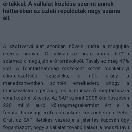
értékkel. A vállalat közlése szerint ennek
hátterében az üzleti repülőutak nagy száma
áll.
A szoftvervállalat azonban növelni tudta a megújuló
energia arányát. Globálisan az áram immár 67%-a
származik megújuló erőforrásokból. Tavaly ez még 47%
volt. A fenntarthatóság részeként kezelt munkahelyi
elkötelezettség százaléka, a nők arány a
menedzsmentben szintén emelkedett, ahogy a
munkavállalói egészség, és a munkaerő megtartására
vonatkozó értékek is. Az SAP szerint 2008 óta összesen
220 millió euró költségmegtakarítást ért el a
fenntarthatósági erőfeszítéseknek köszönhetően. Peter
Graf, az SAP illetékes vezetője a jelentés kapcsán úgy
fogalmazott, hogy a vállalat tovább haladt a hosszútávú