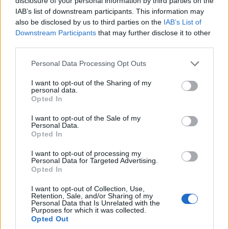
disclosure of your personal information by third parties on the
felbecsülhetetlen értékű lehet a fizika jelenlegi határainak
IAB’s list of downstream participants. This information may
túllépésében.
also be disclosed by us to third parties on the
IAB’s List of
Downstream Participants
that may further disclose it to other
A féregjárat, más néven Einstein-Rosen-híd, az általános
third parties.
relativitáselmélet egyik elméleti megoldása, amely a
gravitáció jelenlegi legjobb megértése. De tudjuk, hogy a
Please note that this website/app uses one or more Google
Personal Data Processing Opt Outs
services and may gather and store information including but
relativitáselmélet korlátozott. Nem igazán működik
not limited to your visit or usage behaviour. You may click to
I want to opt-out of the Sharing of my
együtt a kvantummechanikával. E két elmélet áthidalása
personal data.
grant or deny consent to Google and its third-party tags to
Opted In
a modern fizika egyik fő célja, és ennek egyik módja a
use your data for below specified purposes in below Google
kvantumgravitációnak nevezett elmélet.
consent section.
I want to opt-out of the Sale of my
Personal Data.
A kvantumgravitáció különböző sarokkövei között van az
Opted In
úgynevezett holografikus elv. Ahogyan egy hologram két
I want to opt-out of processing my
dimenzióban lévő információt használ fel egy
Personal Data for Targeted Advertising.
Opted In
háromdimenziós tárgy látszatának megteremtéséhez,
az elv azt állítja, hogy a kvantumgravitációban egy
I want to opt-out of Collection, Use,
Retention, Sale, and/or Sharing of my
alacsonyabb dimenziós határon lévő hatások
Personal Data that Is Unrelated with the
tanulmányozásával lehet megérteni egy
Purposes for which it was collected.
Opted Out
háromdimenziós tárgy tulajdonságait. Ez sok problémát