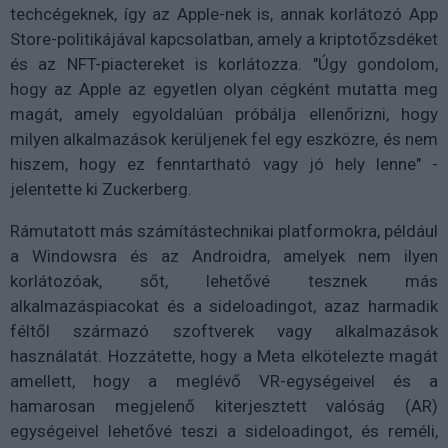
techcégeknek, így az Apple-nek is, annak korlátozó App
Store-politikájával kapcsolatban, amely a kriptotőzsdéket
és az NFT-piactereket is korlátozza. "Úgy gondolom,
hogy az Apple az egyetlen olyan cégként mutatta meg
magát, amely egyoldalúan próbálja ellenőrizni, hogy
milyen alkalmazások kerüljenek fel egy eszközre, és nem
hiszem, hogy ez fenntartható vagy jó hely lenne" -
jelentette ki Zuckerberg.
Rámutatott más számítástechnikai platformokra, például
a Windowsra és az Androidra, amelyek nem ilyen
korlátozóak, sőt, lehetővé tesznek más
alkalmazáspiacokat és a sideloadingot, azaz harmadik
féltől származó szoftverek vagy alkalmazások
használatát. Hozzátette, hogy a Meta elkötelezte magát
amellett, hogy a meglévő VR-egységeivel és a
hamarosan megjelenő kiterjesztett valóság (AR)
egységeivel lehetővé teszi a sideloadingot, és reméli,