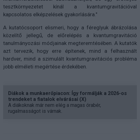
tesztkörnyezetet kínál a kvantumgravitációval
kapcsolatos elképzelések gyakorlására."
A kutatócsoport elismeri, hogy a féreglyuk ábrázolása
közelítő jellegű, de előrelépés a kvantumgravitáció
tanulmányozási módjainak megteremtésében. A kutatók
azt tervezik, hogy erre építenek, mind a felhasznált
hardver, mind a szimulált kvantumgravitációs probléma
jobb elméleti megértése érdekében.
Diákok a munkaerőpiacon: Így formálják a 2026-os
trendeket a fiatalok elvárásai (X)
A diákoknak már nem elég a magas órabér,
rugalmasságot is várnak.