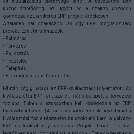
és aktualizálása életbevágó lehet. A bevezetési terv
közös felelősség: az ügyfél és a szállító közösen
gondozza azt, a sikeres ERP-projekt érdekében.
Általában hat szakaszból áll egy ERP megvalósítási
projekt. Ezek tartalmazzák:
• Felmérés
• Tervezés
• Fejlesztés
• Tesztelés
• Telepítés
• Éles indulás utáni támogatás
Miután végig haladt az ERP-kiválasztási folyamaton, és
kiválasztotta ERP-rendszerét, máris belépett a tervezési
fázisba. Ebben a szakaszban kell kidolgoznia az ERP
bevezetési tervét. (A mi tanácsadó cégünk ügyfeleinél a
kiválasztási fázis részeként be szoktunk kérni a pályázó
ERP-szállítóktól egy előzetes Projekt tervet, de ezt
legtöbben nem így csinálják a piacon.) Ennek a tervnek a