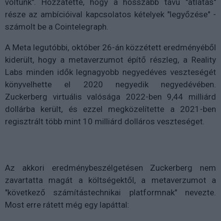
voltunk". Hozzátette, hogy a hosszabb távú "átlátás"
része az ambícióival kapcsolatos kételyek "legyőzése" -
számolt be a Cointelegraph.
A Meta legutóbbi, október 26-án közzétett eredményéből
kiderült, hogy a metaverzumot építő részleg, a Reality
Labs minden idők legnagyobb negyedéves veszteségét
könyvelhette el 2020 negyedik negyedévében.
Zuckerberg virtuális valósága 2022-ben 9,44 milliárd
dollárba került, és ezzel megközelítette a 2021-ben
regisztrált több mint 10 milliárd dolláros veszteséget.
Az akkori eredménybeszélgetésen Zuckerberg nem
zavartatta magát a költségektől, a metaverzumot a
"következő számítástechnikai platformnak" nevezte.
Most erre rátett még egy lapáttal: