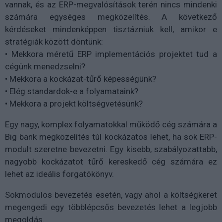
vannak, és az ERP-megvalósítások terén nincs mindenki
számára egységes megközelítés. A következő
kérdéseket mindenképpen tisztázniuk kell, amikor e
stratégiák között döntünk:
• Mekkora méretű ERP implementációs projektet tud a
cégünk menedzselni?
• Mekkora a kockázat-tűrő képességünk?
• Elég standardok-e a folyamataink?
• Mekkora a projekt költségvetésünk?
Egy nagy, komplex folyamatokkal működő cég számára a
Big bank megközelítés túl kockázatos lehet, ha sok ERP-
modult szeretne bevezetni. Egy kisebb, szabályozattabb,
nagyobb kockázatot tűrő kereskedő cég számára ez
lehet az ideális forgatókönyv.
Sokmodulos bevezetés esetén, vagy ahol a költségkeret
megengedi egy többlépcsős bevezetés lehet a legjobb
megoldás.