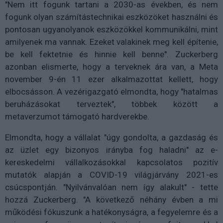
"Nem itt fogunk tartani a 2030-as években, és nem
fogunk olyan számítástechnikai eszközöket használni és
pontosan ugyanolyanok eszközökkel kommunikálni, mint
amilyenek ma vannak. Ezeket valakinek meg kell építenie,
be kell fektetnie és hinnie kell benne". Zuckerberg
azonban elismerte, hogy a terveknek ára van, a Meta
november 9-én 11 ezer alkalmazottat kellett, hogy
elbocsásson. A vezérigazgató elmondta, hogy "hatalmas
beruházásokat terveztek", többek között a
metaverzumot támogató hardverekbe.
Elmondta, hogy a vállalat "úgy gondolta, a gazdaság és
az üzlet egy bizonyos irányba fog haladni" az e-
kereskedelmi vállalkozásokkal kapcsolatos pozitív
mutatók alapján a COVID-19 világjárvány 2021-es
csúcspontján. "Nyilvánvalóan nem így alakult" - tette
hozzá Zuckerberg. "A következő néhány évben a mi
működési fókuszunk a hatékonyságra, a fegyelemre és a