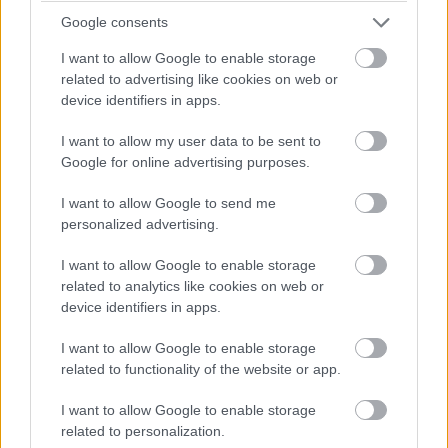
leegyszerűsíthet.
Google consents
I want to allow Google to enable storage
related to advertising like cookies on web or
device identifiers in apps.
Az egyik ilyen probléma a féreglyukaké. Az általános
relativitáselméletben a matematika lehetővé teszi a
I want to allow my user data to be sent to
féreglyukak létezését, de ezekhez negatív energiára van
Google for online advertising purposes.
szükség, amit a fizikában még nem találtak. A
I want to allow Google to send me
kvantumgravitációval kapcsolatos elméleti munka
personalized advertising.
azonban hasonlóságot talált a féreglyukak és a
kvantumteleportációnak nevezett folyamat között.
I want to allow Google to enable storage
Ráadásul sokkal könnyebb szimulálni egy féreglyukat, ha
related to analytics like cookies on web or
holografikusan alakítjuk ki.
device identifiers in apps.
I want to allow Google to enable storage
Ez a kapcsolat tette lehetővé a kvantumgravitáció első
related to functionality of the website or app.
tesztelését egy valódi kvantumszámítógépen
, a Google
Sycamore processzorán. A rendszer kilenc qubitet -
I want to allow Google to enable storage
kvantumbiteket, a kvantumszámítógépekben a
related to personalization.