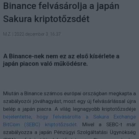
Binance felvásárolja a japán
Sakura kriptotőzsdét
M.Z.
|
2022 december 3. 16:37
A Binance-nek nem ez az első kísérlete a
japán piacon való működésre.
Miután a Binance számos európai országban megkapta a
szabályozói jóváhagyást, most egy új felvásárlással újra
belép a japán piacra. A világ legnagyobb kriptotőzsdéje
bejelentette, hogy felvásárolta a Sakura Exchange
BitCoin (SEBC) kriptotőzsdét
. Mivel a SEBC-t már
szabályozza a japán Pénzügyi Szolgáltatási Ügynökség