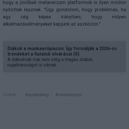
hogy a jövőbeli metaverzum platformok is ilyen módon
nyitottak lesznek. "Úgy gondolom, hogy problémás, ha
egy cég képes irányítani, hogy milyen
alkalmazásélményeket kapjunk az eszközön."
Diákok a munkaerőpiacon: Így formálják a 2026-os
trendeket a fiatalok elvárásai (X)
A diákoknak már nem elég a magas órabér,
rugalmasságot is várnak.
Címkék:
#zuckerberg
#metaverzum