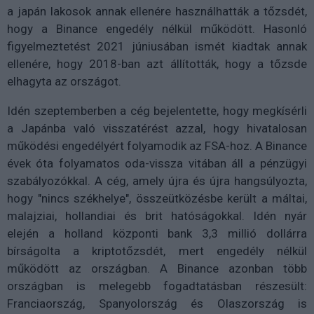
a japán lakosok annak ellenére használhatták a tőzsdét,
hogy a Binance engedély nélkül működött. Hasonló
figyelmeztetést 2021 júniusában ismét kiadtak annak
ellenére, hogy 2018-ban azt állították, hogy a tőzsde
elhagyta az országot.
Idén szeptemberben a cég bejelentette, hogy megkísérli
a Japánba való visszatérést azzal, hogy hivatalosan
működési engedélyért folyamodik az FSA-hoz. A Binance
évek óta folyamatos oda-vissza vitában áll a pénzügyi
szabályozókkal. A cég, amely újra és újra hangsúlyozta,
hogy "nincs székhelye", összeütközésbe került a máltai,
malajziai, hollandiai és brit hatóságokkal. Idén nyár
elején a holland központi bank 3,3 millió dollárra
bírságolta a kriptotőzsdét, mert engedély nélkül
működött az országban. A Binance azonban több
országban is melegebb fogadtatásban részesült:
Franciaország, Spanyolország és Olaszország is