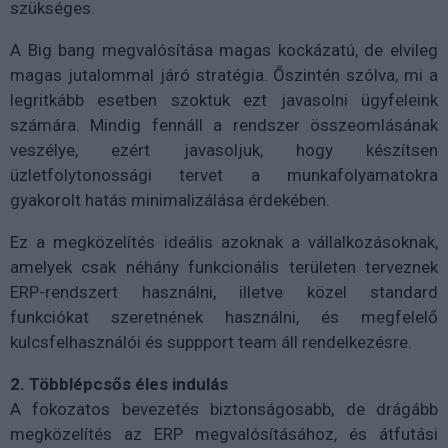
szükséges.
A Big bang megvalósítása magas kockázatú, de elvileg
magas jutalommal járó stratégia. Őszintén szólva, mi a
legritkább esetben szoktuk ezt javasolni ügyfeleink
számára. Mindig fennáll a rendszer összeomlásának
veszélye, ezért javasoljuk, hogy készítsen
üzletfolytonossági tervet a munkafolyamatokra
gyakorolt hatás minimalizálása érdekében.
Ez a megközelítés ideális azoknak a vállalkozásoknak,
amelyek csak néhány funkcionális területen terveznek
ERP-rendszert használni, illetve közel standard
funkciókat szeretnének használni, és megfelelő
kulcsfelhasználói és suppport team áll rendelkezésre.
2. Többlépcsős éles indulás
A fokozatos bevezetés biztonságosabb, de drágább
megközelítés az ERP megvalósításához, és átfutási