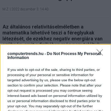
M.Z.
|
2022 december 3. 14:40
Az általános relativitáselméletben a
matematika lehetővé teszi a féreglyukak
létezését, de ezekhez negatív energiára van
szükség, amit a fizikában még nem találtak.
computertrends.hu -
Do Not Process My Personal
Information
A kutatóknak
sikerült elvégezniük egy holografikus
If you wish to opt-out of the sale, sharing to third parties, or
féreglyuk első kvantumos "szimulációját"
egy
processing of your personal or sensitive information for
targeted advertising by us, please use the below opt-out
kvantumprocesszor segítségével. Sajnos nem sikerült
section to confirm your selection. Please note that after your
létrehozniuk egy alagutat a téren és az időn keresztül, de
opt-out request is processed you may continue seeing
képesek voltak létrehozni egy olyan kvantumos
interest-based ads based on personal information utilized by
elrendezést, amely úgy viselkedik, mint egy féreglyukon
us or personal information disclosed to third parties prior to
átutazó részecske. Ez a megközelítés pedig
your opt-out. You may separately opt-out of the further