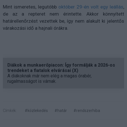
Mint ismeretes, legutóbb
október 29-én volt egy leállás
,
de az a repteret nem érintette. Akkor könnyített
határellenőrzést vezettek be, így nem alakult ki jelentős
várakozási idő a hajnali órákra.
Diákok a munkaerőpiacon: Így formálják a 2026-os
trendeket a fiatalok elvárásai (X)
A diákoknak már nem elég a magas órabér,
rugalmasságot is várnak.
Címkék:
#közlekedés
#határ
#rendszerhiba