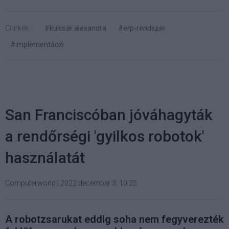
Címkék:
#kulcsár alexandra
#erp-rendszer
#implementáció
San Franciscóban jóváhagyták
a rendőrségi 'gyilkos robotok'
használatát
Computerworld
|
2022 december 3. 10:25
A robotzsarukat eddig soha nem fegyverezték