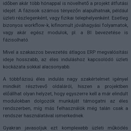
időben akár több hónappal is növelhető a projekt átfutási
idejét. A fázisok számos tényezőn alapulhatnak, például
üzleti részlegenként, vagy fizikai telephelyenként. Esetleg
bizonyos workflow-k, kifinomult jóváhagyási folyamatok,
vagy akár egész modulok, pl. a BI bevezetése is
fázisolható.
Mivel a szakaszos bevezetés átlagos ERP megvalósítási
ideje hosszabb, az éles induláshoz kapcsolódó üzleti
kockázata sokkal alacsonyabb.
A többfázisú éles indulás nagy szakértelmet igényel
mindkét résztvevő oldaláról, hiszen a projektben
előállhat olyan helyzet, hogy egyszerre kell a már elindult
modulokban dolgozók munkáját támogatni az éles
rendszerben, míg más felhasználók még talán csak a
rendszer használatával ismerkednek.
Gyakran javasoljuk ezt komplexebb üzleti működés