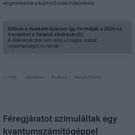
engedélyezte a kriptotőzsde működését.
Diákok a munkaerőpiacon: Így formálják a 2026-os
trendeket a fiatalok elvárásai (X)
A diákoknak már nem elég a magas órabér,
rugalmasságot is várnak.
Címkék:
#binance
#sakura
#kriptotőzsde
Féregjáratot szimuláltak egy
kvantumszámítógéppel