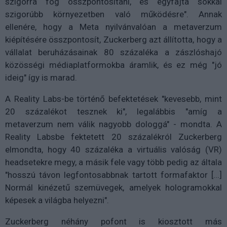
szigorra fog összpontosítani, és egyfajta sokkal
szigorúbb környezetben való működésre". Annak
ellenére, hogy a Meta nyilvánvalóan a metaverzum
kiépítésére összpontosít, Zuckerberg azt állította, hogy a
vállalat beruházásainak 80 százaléka a zászlóshajó
közösségi médiaplatformokba áramlik, és ez még "jó
ideig" így is marad.
A Reality Labs-be történő befektetések "kevesebb, mint
20 százalékot tesznek ki", legalábbis "amíg a
metaverzum nem válik nagyobb dologgá" - mondta. A
Reality Labsbe fektetett 20 százalékról Zuckerberg
elmondta, hogy 40 százaléka a virtuális valóság (VR)
headsetekre megy, a másik fele vagy több pedig az általa
"hosszú távon legfontosabbnak tartott formafaktor [...]
Normál kinézetű szemüvegek, amelyek hologramokkal
képesek a világba helyezni".
Zuckerberg néhány pofont is kiosztott más