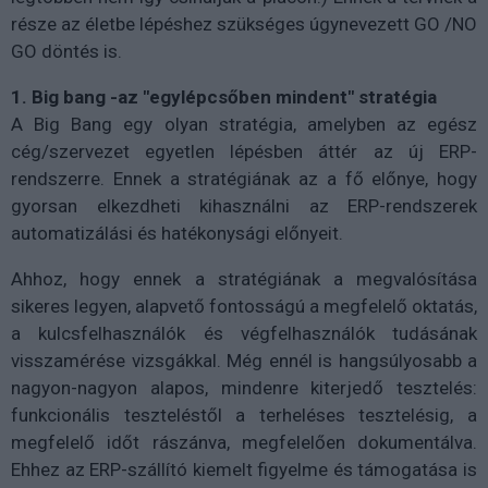
része az életbe lépéshez szükséges úgynevezett GO /NO
GO döntés is.
1. Big bang -az "egylépcsőben mindent" stratégia
A Big Bang egy olyan stratégia, amelyben az egész
cég/szervezet egyetlen lépésben áttér az új ERP-
rendszerre. Ennek a stratégiának az a fő előnye, hogy
gyorsan elkezdheti kihasználni az ERP-rendszerek
automatizálási és hatékonysági előnyeit.
Ahhoz, hogy ennek a stratégiának a megvalósítása
sikeres legyen, alapvető fontosságú a megfelelő oktatás,
a kulcsfelhasználók és végfelhasználók tudásának
visszamérése vizsgákkal. Még ennél is hangsúlyosabb a
nagyon-nagyon alapos, mindenre kiterjedő tesztelés:
funkcionális teszteléstől a terheléses tesztelésig, a
megfelelő időt rászánva, megfelelően dokumentálva.
Ehhez az ERP-szállító kiemelt figyelme és támogatása is