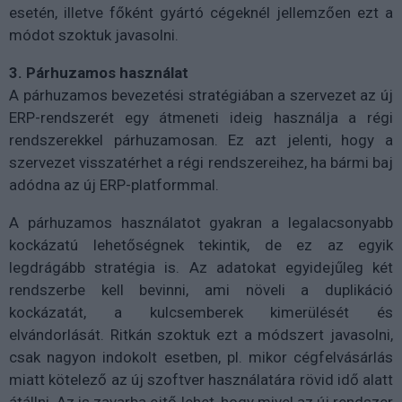
esetén, illetve főként gyártó cégeknél jellemzően ezt a
módot szoktuk javasolni.
3. Párhuzamos használat
A párhuzamos bevezetési stratégiában a szervezet az új
ERP-rendszerét egy átmeneti ideig használja a régi
rendszerekkel párhuzamosan. Ez azt jelenti, hogy a
szervezet visszatérhet a régi rendszereihez, ha bármi baj
adódna az új ERP-platformmal.
A párhuzamos használatot gyakran a legalacsonyabb
kockázatú lehetőségnek tekintik, de ez az egyik
legdrágább stratégia is. Az adatokat egyidejűleg két
rendszerbe kell bevinni, ami növeli a duplikáció
kockázatát, a kulcsemberek kimerülését és
elvándorlását. Ritkán szoktuk ezt a módszert javasolni,
csak nagyon indokolt esetben, pl. mikor cégfelvásárlás
miatt kötelező az új szoftver használatára rövid idő alatt