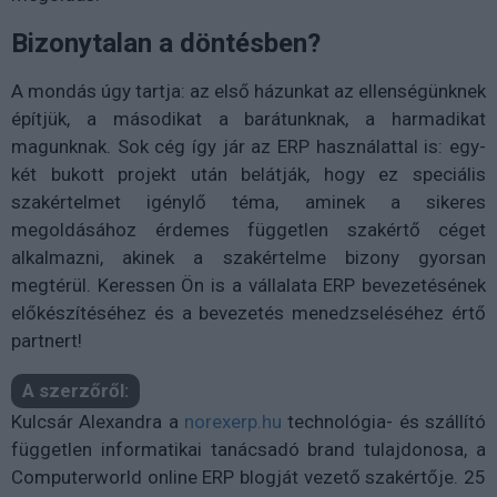
Bizonytalan a döntésben?
A mondás úgy tartja: az első házunkat az ellenségünknek
építjük, a másodikat a barátunknak, a harmadikat
magunknak. Sok cég így jár az ERP használattal is: egy-
két bukott projekt után belátják, hogy ez speciális
szakértelmet igénylő téma, aminek a sikeres
megoldásához érdemes független szakértő céget
alkalmazni, akinek a szakértelme bizony gyorsan
megtérül. Keressen Ön is a vállalata ERP bevezetésének
előkészítéséhez és a bevezetés menedzseléséhez értő
partnert!
A szerzőről:
Kulcsár Alexandra a
norexerp.hu
technológia- és szállító
független informatikai tanácsadó brand tulajdonosa, a
Computerworld online ERP blogját vezető szakértője. 25