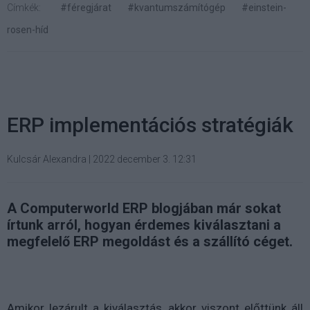
Címkék:
#féregjárat
#kvantumszámítógép
#einstein-
rosen-híd
ERP implementációs stratégiák
Kulcsár Alexandra
|
2022 december 3. 12:31
A Computerworld ERP blogjában már sokat
írtunk arról, hogyan érdemes kiválasztani a
megfelelő ERP megoldást és a szállító céget.
Amikor lezárult a kiválasztás, akkor viszont előttünk áll