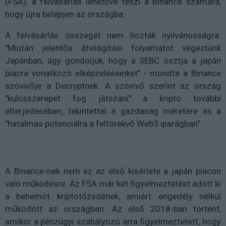
(FSA), a felvásárlás lehetővé teszi a Binance számára,
hogy újra belépjen az országba.
A felvásárlás összegét nem hozták nyilvánosságra.
"Miután jelentős átvilágítási folyamatot végeztünk
Japánban, úgy gondoljuk, hogy a SEBC osztja a japán
piacra vonatkozó elképzeléseinket" - mondta a Binance
szóvivője a Decryptnek. A szóvivő szerint az ország
"kulcsszerepet fog játszani" a kripto további
elterjedésében, tekintettel a gazdaság méretére és a
"hatalmas potenciálra a feltörekvő Web3 iparágban".
A Binance-nek nem ez az első kísérlete a japán piacon
való működésre. Az FSA már két figyelmeztetést adott ki
a behemót kriptotőzsdének, amiért engedély nélkül
működött az országban. Az első 2018-ban történt,
amikor a pénzügyi szabályozó arra figyelmeztetett, hogy