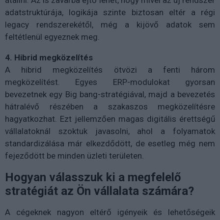
átállni. Az is zavarba ejtő lehet, hogy mivel az új rendszer
adatstruktúrája, logikája szinte biztosan eltér a régi
legacy rendszerekétől, még a kijövő adatok sem
feltétlenül egyeznek meg.
4. Hibrid megközelítés
A hibrid megközelítés ötvözi a fenti három
megközelítést. Egyes ERP-modulokat gyorsan
bevezetnek egy Big bang-stratégiával, majd a bevezetés
hátralévő részében a szakaszos megközelítésre
hagyatkozhat. Ezt jellemzően magas digitális érettségű
vállalatoknál szoktuk javasolni, ahol a folyamatok
standardizálása már elkezdődött, de esetleg még nem
fejeződött be minden üzleti területen.
Hogyan válasszuk ki a megfelelő
stratégiát az Ön vállalata számára?
A cégeknek nagyon eltérő igényeik és lehetőségeik