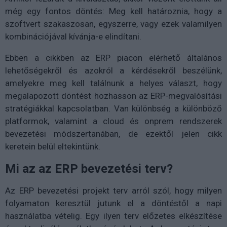
még egy fontos döntés: Meg kell határoznia, hogy a
szoftvert szakaszosan, egyszerre, vagy ezek valamilyen
kombinációjával kívánja-e elindítani.
Ebben a cikkben az ERP piacon elérhető általános
lehetőségekről és azokról a kérdésekről beszélünk,
amelyekre meg kell találnunk a helyes választ, hogy
megalapozott döntést hozhasson az ERP-megvalósítási
stratégiákkal kapcsolatban. Van különbség a különböző
platformok, valamint a cloud és onprem rendszerek
bevezetési módszertanában, de ezektől jelen cikk
keretein belül eltekintünk.
Mi az az ERP bevezetési terv?
Az ERP bevezetési projekt terv arról szól, hogy milyen
folyamaton keresztül jutunk el a döntéstől a napi
használatba vételig. Egy ilyen terv előzetes elkészítése