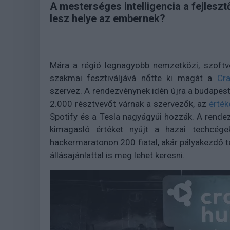
A mesterséges intelligencia a fejleszt
lesz helye az embernek?
Mára a régió legnagyobb nemzetközi, szoftve
szakmai fesztiváljává nőtte ki magát a
Cra
szervez. A rendezvénynek idén újra a budapesti
2.000 résztvevőt várnak a szervezők, az
érték
Spotify és a Tesla nagyágyúi hozzák. A rend
kimagasló értéket nyújt a hazai techcége
hackermaratonon 200 fiatal, akár pályakezdő t
állásajánlattal is meg lehet keresni.