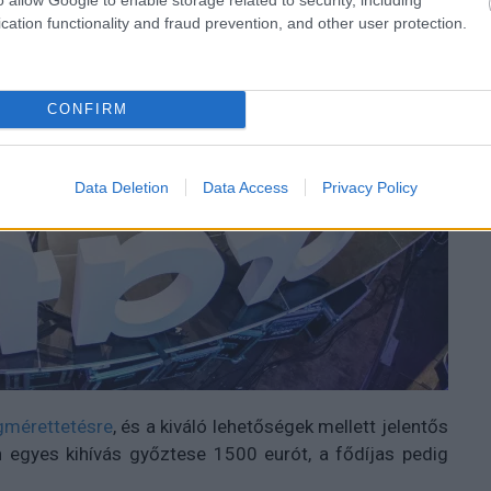
cation functionality and fraud prevention, and other user protection.
CONFIRM
Data Deletion
Data Access
Privacy Policy
egmérettetésre
, és a kiváló lehetőségek mellett jelentős
n egyes kihívás győztese 1500 eurót, a fődíjas pedig