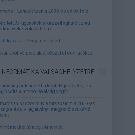
emens - Lendületben a 2030-as célok felé
épített AI-ügynökök a kézzelfogható üzleti
edmények szolgálatában
gitalizálják a Pergamon-oltárt
gyár, ahol 45 perc alatt készül el egy lakóház
INFORMATIKA VÁLSÁGHELYZETRE
Samsung belenézett a kristálygömbjébe, és
gjósolta a memóriaválság végét
marosan összeomlik a társadalom a 2008-as
lságot és a világjárványt megjósló szakértő
erint
án mémekkel támadja Amerikát