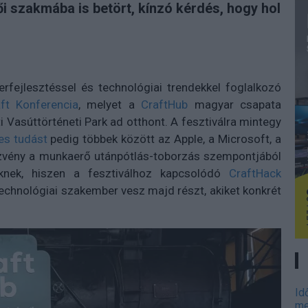
ői szakmába is betört, kínzó kérdés, hogy hol
rfejlesztéssel és technológiai trendekkel foglalkozó
ft Konferencia
, melyet a
CraftHub
magyar csapata
 Vasúttörténeti Park ad otthont. A fesztiválra mintegy
es tudást
pedig többek között az Apple, a Microsoft, a
ezvény a munkaerő utánpótlás-toborzás szempontjából
knek, hiszen a fesztiválhoz kapcsolódó
CraftHack
echnológiai szakember vesz majd részt, akiket konkrét
Id
me