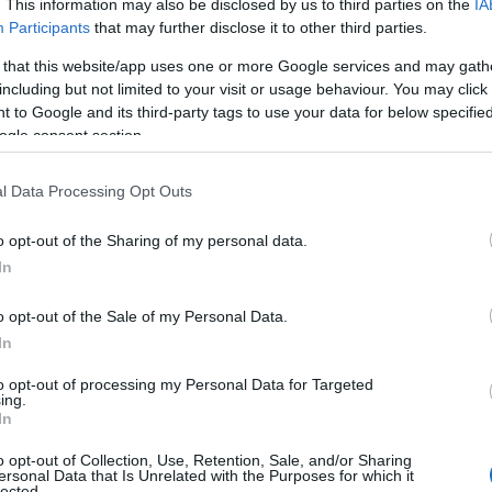
. This information may also be disclosed by us to third parties on the
IA
milyen szerepe van a WebAssembly technológiának.
Participants
that may further disclose it to other third parties.
gies nevű keretrendszer egyik megalkotója bemutatja,
 that this website/app uses one or more Google services and may gath
 szervezeteknek optimalizálni a csapatok közötti
including but not limited to your visit or usage behaviour. You may click 
 to Google and its third-party tags to use your data for below specifi
ogle consent section.
l Data Processing Opt Outs
emes hozzáfogni a mikroszolgáltatás-alapú rendszerek
írű, szervezetfejlesztéssel foglalkozó szakemberek is
o opt-out of the Sharing of my personal data.
szichológus és
Linda Rising
tanácsadó, aki a
In
adást. A Craft Konferencia programjában idén is
ltozatosabb témákból összeállított workshop-sorozat
o opt-out of the Sale of my Personal Data.
lyebben is megismerhessenek egy-egy a fejlesztéshez
In
ech Lead coach mesterkurzusa arról fog szólni, hogy
to opt-out of processing my Personal Data for Targeted
e van szükség ahhoz, hogy egy vezető kiemelkedő
ing.
dja segíteni a csapatát,
Adam Tornhill
pedig egészen
In
nt közelíti meg a kódolást.
o opt-out of Collection, Use, Retention, Sale, and/or Sharing
ersonal Data that Is Unrelated with the Purposes for which it
lected.