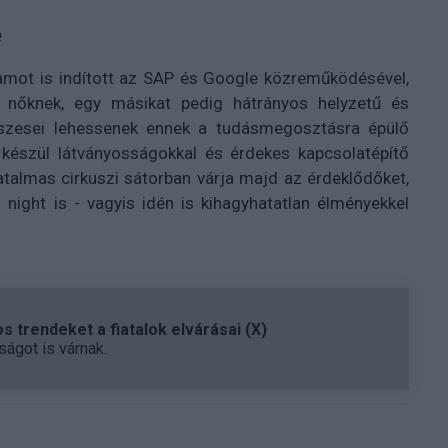
e
ramot is indított az SAP és Google közreműködésével,
ó nőknek, egy másikat pedig hátrányos helyzetű és
részesei lehessenek ennek a tudásmegosztásra épülő
 készül látványosságokkal és érdekes kapcsolatépítő
atalmas cirkuszi sátorban várja majd az érdeklődőket,
 night is - vagyis idén is kihagyhatatlan élményekkel
 trendeket a fiatalok elvárásai (X)
ágot is várnak.