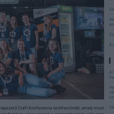
Si
Be
er
Di
A 
A 
me
Ha
vá
sz
Ir
épszerű Craft Konferencia techfesztivált, amely most