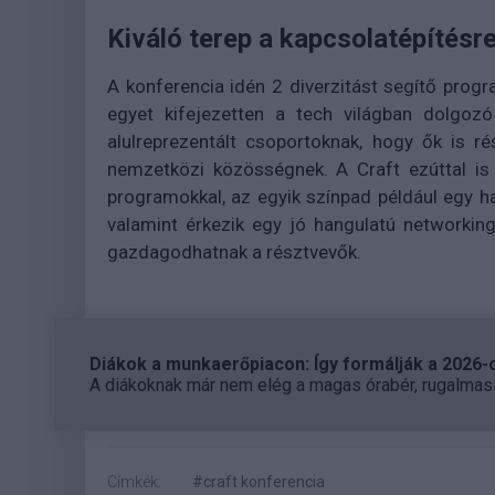
Kiváló terep a kapcsolatépítésr
A konferencia idén 2 diverzitást segítő prog
egyet kifejezetten a tech világban dolgoz
alulreprezentált csoportoknak, hogy ők is 
nemzetközi közösségnek. A Craft ezúttal is
programokkal, az egyik színpad például egy h
valamint érkezik egy jó hangulatú networking
gazdagodhatnak a résztvevők.
Diákok a munkaerőpiacon: Így formálják a 2026-os
A diákoknak már nem elég a magas órabér, rugalmass
Címkék:
#craft konferencia