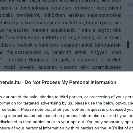
ti Parkban várja azokat a szakembereket, akik akár
Ir
éppen a technológiai területen dolgozó vezetőként
bális trendekről, miközben értékes kapcsolatokkal
Is
Hub célja a közösségépítés mellett az, hogy a program
tverfejlesztés minden aspektusát. "Idén a legforróbb
ett fókuszba kerül a Platform Engineering és a Team
dások, melyek a hatékony csapatmunkát támogatják.
 fejlesztésekkel is, valamint azzal, hogyan lehet
i" - mondja Hodicska Gergely, a szervező CraftHub
het majd követni, azoknak viszont, akik személyesen
 a
jegyeket
megváltani.
rends.hu -
Do Not Process My Personal Information
megoldások a legnagyobb techcégektől
to opt-out of the sale, sharing to third parties, or processing of your per
a hatékony architektúra tervezésre, a kódolás alapvető
formation for targeted advertising by us, please use the below opt-out s
olyan területeket is érintenek az elismert nemzetközi
r selection. Please note that after your opt-out request is processed y
íthatják a fejlesztők karrierjét vagy éppen új üzleti
eing interest-based ads based on personal information utilized by us or
disclosed to third parties prior to your opt-out. You may separately opt-
sztvevő menedzsereket.
Colin Breck
arról beszél majd
losure of your personal information by third parties on the IAB’s list of
i azt a rengeteg adatot, ami a járművek és a központi