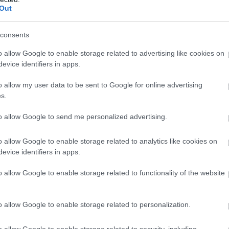
be a CraftHack - hackathonra fel!
Out
 azonos helyszínen tartják a nagysikerű CraftHack
olók lehetőséget kapnak arra, hogy meghallgathassák a
consents
nek a networking eseményeken és a kiállítói arénában,
o allow Google to enable storage related to advertising like cookies on
ek mutatkozhassanak be, mint a Tesco Technology, a
evice identifiers in apps.
ckathon már korábban is fontos eleme volt a Craft
o allow my user data to be sent to Google for online advertising
te teljesen egybe a két esemény, így a fiatal indulók
s.
 jövőbeli munkaadókat is találhatnak a verseny során.
re számítunk a Vasúttörténeti Parkban, az indulóknak
to allow Google to send me personalized advertising.
gügy területén kell majd elnyerniük a zsűri tetszését
 szervező CraftHub társalapítója, ügyvezetője.
o allow Google to enable storage related to analytics like cookies on
evice identifiers in apps.
o allow Google to enable storage related to functionality of the website
o allow Google to enable storage related to personalization.
o allow Google to enable storage related to security, including