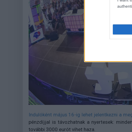
authenti
Indulóként május 16-ig lehet jelentkezni a m
pénzdíjjal is távozhatnak a nyertesek: minde
további 3000 eurót vihet haza.