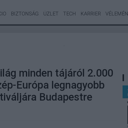
CIO
BIZTONSÁG
ÜZLET
TECH
KARRIER
VÉLEMÉ
.
ilág minden tájáról 2.000
zép-Európa legnagyobb
ztiváljára Budapestre