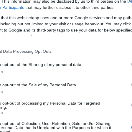
. This information may also be disclosed by us to third parties on the
IA
Participants
that may further disclose it to other third parties.
 that this website/app uses one or more Google services and may gath
including but not limited to your visit or usage behaviour. You may click 
 to Google and its third-party tags to use your data for below specifi
ogle consent section.
Tetszik
l Data Processing Opt Outs
o opt-out of the Sharing of my personal data.
In
zászólások
o opt-out of the Sale of my Personal Data.
In
ozó kap AI-hozzáférést
to opt-out of processing my Personal Data for Targeted
ing.
In
o opt-out of Collection, Use, Retention, Sale, and/or Sharing
ersonal Data that Is Unrelated with the Purposes for which it
lected.