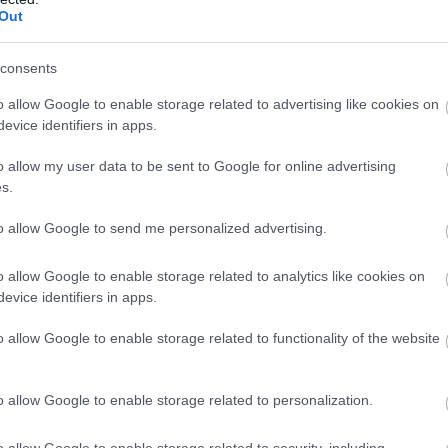
Out
gmutatja, hogyan lehet a kormányzati
lni - és ezzel nemcsak olcsóbbá, hanem
consents
o allow Google to enable storage related to advertising like cookies on
evice identifiers in apps.
Igazgatósága, a GSA 3,4 millió szövetségi alkalmazott
o allow my user data to be sent to Google for online advertising
s.
elligencia eszközeit a OneGov programon keresztül -
endelés érkezett be az AI-kínálatra. A kezdeményezés
to allow Google to send me personalized advertising.
rt.
o allow Google to enable storage related to analytics like cookies on
zövetségi kormányzatot egyetlen ügyfélként kezeli a
evice identifiers in apps.
, így tárgyalóerejét az összes ügynökség javára tudja
gram keretében eddig húsz vállalat - köztük a Microsoft
o allow Google to enable storage related to functionality of the website
val, amelyek komoly kedvezményeket biztosítanak a
o allow Google to enable storage related to personalization.
o allow Google to enable storage related to security, including