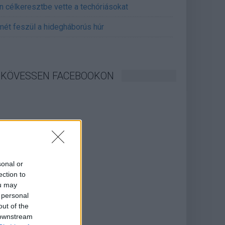
án célkeresztbe vette a techóriásokat
mét feszül a hidegháborús húr
KÖVESSEN FACEBOOKON
sonal or
ection to
ou may
 personal
out of the
 downstream