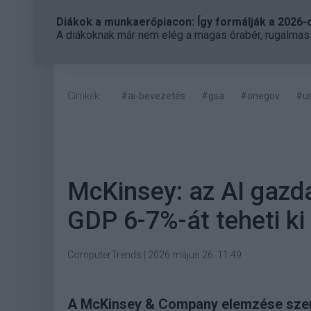
Diákok a munkaerőpiacon: Így formálják a 2026-os
A diákoknak már nem elég a magas órabér, rugalmass
Címkék:
#ai-bevezetés
#gsa
#onegov
#us
McKinsey: az AI gazd
GDP 6-7%-át teheti k
ComputerTrends
|
2026 május 26. 11:49
A McKinsey & Company elemzése sze