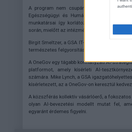
authenti
A program nem csupán pénzügyi szempontb
Egészségügyi és Humánszolgáltatási, a Vet
munkatársai így korlátozott ideig kipróbál
során, mielőtt az intézmény szélesebb körű be
Birgit Smeltzer, a GSA IT-termékek igazgatója
természetes felgyorsítását - és csökkenti a do
A OneGov egy tágabb kormányzati AI-stratégiáb
platformot, amely kísérleti AI-tesztkörny
számára. Mike Lynch, a GSA igazgatóhelyettese
kísérletezett, az a OneGov-on keresztül kedve
A közszférás kollektív vásárlóerő, a fokozato
olyan AI-bevezetési modellt mutat fel, ame
egyaránt érdemes figyelni.