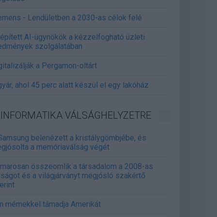
emens - Lendületben a 2030-as célok felé
épített AI-ügynökök a kézzelfogható üzleti
edmények szolgálatában
gitalizálják a Pergamon-oltárt
gyár, ahol 45 perc alatt készül el egy lakóház
INFORMATIKA VÁLSÁGHELYZETRE
Samsung belenézett a kristálygömbjébe, és
gjósolta a memóriaválság végét
marosan összeomlik a társadalom a 2008-as
lságot és a világjárványt megjósló szakértő
erint
án mémekkel támadja Amerikát