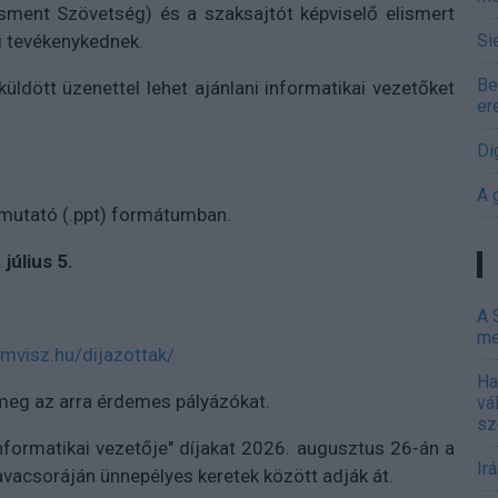
ment Szövetség) és a szaksajtót képviselő elismert
i tevékenykednek.
Si
Be
üldött üzenettel lehet ajánlani informatikai vezetőket
er
Di
A 
mutató (.ppt) formátumban.
 július 5.
A 
me
/mvisz.hu/dijazottak/
Ha
 meg az arra érdemes pályázókat.
vá
sz
 informatikai vezetője" díjakat 2026. augusztus 26-án a
Ir
vacsoráján ünnepélyes keretek között adják át.