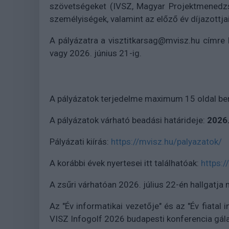
szövetségeket (IVSZ, Magyar Projektmenedzs
személyiségek, valamint az előző év díjazottja
A pályázatra a visztitkarsag@mvisz.hu címre k
vagy 2026. június 21-ig.
A pályázatok terjedelme maximum 15 oldal be
A pályázatok várható beadási határideje:
2026.
Pályázati kiírás:
https://mvisz.hu/palyazatok/
A korábbi évek nyertesei itt találhatóak:
https:/
A zsűri várhatóan 2026. július 22-én hallgatja
Az "Év informatikai vezetője" és az "Év fiatal
VISZ Infogolf 2026 budapesti konferencia gála