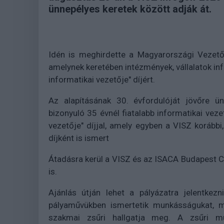
ünnepélyes keretek között adják át.
Idén is meghirdette a Magyarországi Vezető
amelynek keretében intézmények, vállalatok in
informatikai vezetője" díjért.
Az alapításának 30. évfordulóját jövőre ü
bizonyuló 35 évnél fiatalabb informatikai vezet
vezetője" díjjal, amely egyben a VISZ korább
díjként is ismert
Átadásra kerül a VISZ és az ISACA Budapest Ch
is.
Ajánlás útján lehet a pályázatra jelentkezn
pályaművükben ismertetik munkásságukat, maj
szakmai zsűri hallgatja meg. A zsűri mu