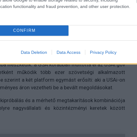
cation functionality and fraud prevention, and other user protection.
ól figyelemre méltó. Az ügynökségek - köztük az
eránügyi, a Közlekedési és a Külügyminisztérium -
hatják az AI-eszközöket a mindennapos munkavégzés
CONFIRM
vezetés mellett döntene.
 szerint ez a fokozatos megismerés segíti a bevezetés
lgozók AI-val kapcsolatos bizonytalanságát is.
Data Deletion
Data Access
Privacy Policy
a illeszkedik: a GSA korábban indította el az USAi.gov
ezetként működik több ezer szövetségi alkalmazott
 szerint a két platform egymást erősíti: aki a USAi-on
zményes áron vezetheti be a bevált megoldásokat.
s kipróbálás és a mérhető megtakarítások kombinációja
lyre nagyvállalati és közintézményi keretek között