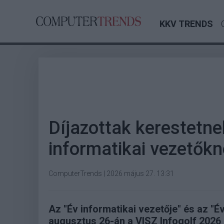
KKV TRENDS
Díjazottak kerestetne
informatikai vezetők
ComputerTrends
|
2026 május 27. 13:31
Az "Év informatikai vezetője" és az "Év
augusztus 26-án a VISZ Infogolf 2026