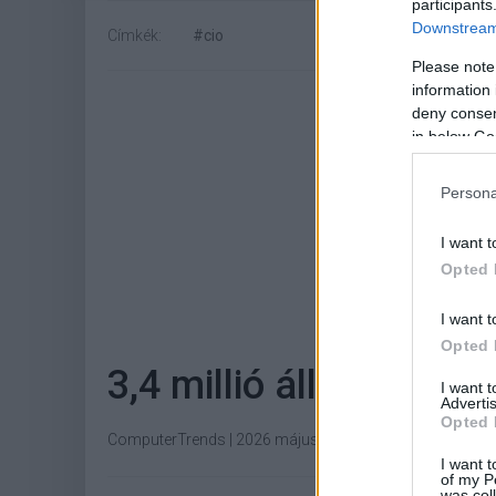
participants
Downstream 
Címkék:
#cio
Please note
information 
deny consent
in below Go
Persona
I want t
Opted 
Hoz
I want t
Opted 
3,4 millió állami dolg
I want 
Advertis
Opted 
ComputerTrends
|
2026 május 17. 08:42
I want t
of my P
was col