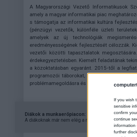
A Magyarországi Vezető Informatikusok Szö
amely a magyar informatikai piac meghatározó v
s támogatja az informatikai kultúra fejleszt
(pénzügyi vezetők, különféle üzleti terület
amelyek az új technológiák megismerése 
eredményességének fejlesztését célozzák. Kie
vezetői közötti tapasztalatok megosztására.
érdekegyeztetésben. Kiemelt feladatának tekin
a közoktatásban egyaránt. 2015-től a legfia
programozói táborokat, melyekben eddig töb
problémamegoldásra és az algoritmikus gond
computert
If you wish 
sensitive in
confirm you
Diákok a munkaerőpiacon: Így formálják a 2026-os
continue se
A diákoknak már nem elég a magas órabér, rugalmass
information 
further disc