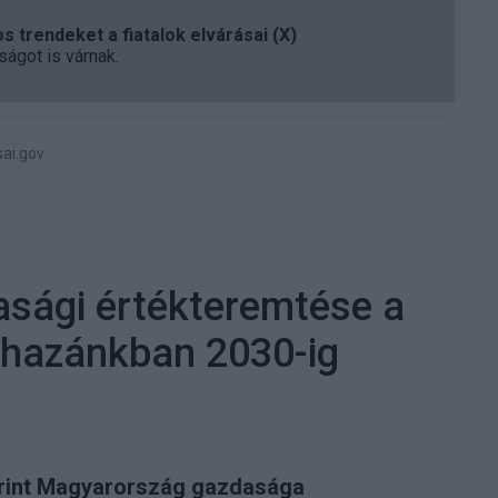
 trendeket a fiatalok elvárásai (X)
ágot is várnak.
ai.gov
asági értékteremtése a
i hazánkban 2030-ig
rint Magyarország gazdasága