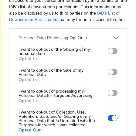
amely túléli a klímaváltozást?
disclosure of your personal information by third parties on the
IAB’s list of downstream participants. This information may
also be disclosed by us to third parties on the
IAB’s List of
ComputerTrends
|
2026 május 6. 09:10
Downstream Participants
that may further disclose it to other
third parties.
Please note that this website/app uses one or more Google
Personal Data Processing Opt Outs
A Helsinki melletti Kruunuvuori híd nem
services and may gather and store information including but
csupán rekordot döntött: speciális anyagok,
not limited to your visit or usage behaviour. You may click to
I want to opt-out of the Sharing of my
okos világítástechnológia és fenntartható
personal data.
grant or deny consent to Google and its third-party tags to
Opted In
tervezés teszi az infrastruktúra-fejlesztés
use your data for below specified purposes in below Google
egyik legfigyelemreméltóbb európai példájává.
consent section.
I want to opt-out of the Sale of my
Personal Data.
Opted In
I want to opt-out of processing my
Personal Data for Targeted Advertising.
Finnország leghosszabb és legmagasabb hídja, a 1191
Opted In
méter hosszú és 135 méter magas
Kruunuvuori híd
megnyílt a gyalogosok és kerékpárosok előtt
I want to opt-out of Collection, Use,
Retention, Sale, and/or Sharing of my
Helsinkiben. A WSP tervezőiroda és a Knights Architects
Personal Data that Is Unrelated with the
Purposes for which it was collected.
által tervezett, a YIT és a Kreate finn építőipari vállalatok
Opted Out
által kivitelezett híd összeköti a Kruunuvuorenranta