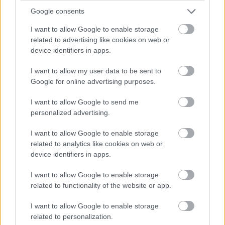
lakónegyedet, Korkeasaari szigetét és Helsinki
Google consents
belvárosát.
I want to allow Google to enable storage
related to advertising like cookies on web or
Az infrastruktúra-tervezés szempontjából különösen
device identifiers in apps.
figyelemre méltó anyagválasztás áll a projekt mögött. A
vízbe merülő szerkezeti elemeknél speciális acélt és
I want to allow my user data to be sent to
Google for online advertising purposes.
betont alkalmaztak, amelyek ellenállnak a finn éghajlat
szélsőséges körülményeinek. A kábeles függőhíd
I want to allow Google to send me
acélkábeleit kifejezetten a téli hó- és jégfelhalmozódás
personalized advertising.
elviselésére tervezték - ez az északi logisztikai
infrastruktúra egyik legkritikusabb mérnöki kihívása.
I want to allow Google to enable storage
related to analytics like cookies on web or
A 135 méteres központi pilont és a híd homlokzatát
device identifiers in apps.
intelligens világítórendszer borítja, amely a napszaknak
I want to allow Google to enable storage
és az évszaknak megfelelően változtatja a fényhatást.
related to functionality of the website or app.
Ez nem csupán esztétikai döntés: a láthatóság és a
biztonság szempontjából is kritikus szempont egy olyan
I want to allow Google to enable storage
hídon, amelyet kizárólag közösségi közlekedésre,
related to personalization.