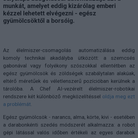
munkát, amelyet eddig kizárólag emberi
kézzel lehetett elvégezni - egész
gyümölcsöktől a borsóig.
Az élelmiszer-csomagolás automatizálása eddig
komoly technikai akadályba ütközött: a szemcsés
gabonával vagy folyékony szószokkal ellentétben az
egész gyümölcsök és zöldségek szabálytalan alakúak,
eltérő méretűek és véletlenszerű pozícióban kerülnek a
tárolóba. A Chef AI-vezérelt élelmiszer-robotikai
rendszere két különböző megközelítéssel
oldja meg ezt
a problémát
.
Egész gyümölcsök - narancs, alma, körte, kivi - esetében
a darabonkénti szedés módszerét alkalmazza: a robot
gépi látással valós időben értékeli az egyes darabok