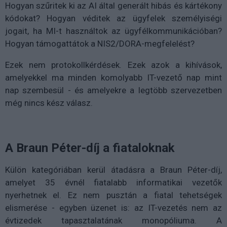
Hogyan szűritek ki az AI által generált hibás és kártékony
kódokat? Hogyan véditek az ügyfelek személyiségi
jogait, ha MI-t használtok az ügyfélkommunikációban?
Hogyan támogattátok a NIS2/DORA-megfelelést?
Ezek nem protokollkérdések. Ezek azok a kihívások,
amelyekkel ma minden komolyabb IT-vezető nap mint
nap szembesül - és amelyekre a legtöbb szervezetben
még nincs kész válasz.
A Braun Péter-díj a fiataloknak
Külön kategóriában kerül átadásra a Braun Péter-díj,
amelyet 35 évnél fiatalabb informatikai vezetők
nyerhetnek el. Ez nem pusztán a fiatal tehetségek
elismerése - egyben üzenet is: az IT-vezetés nem az
évtizedek tapasztalatának monopóliuma. A