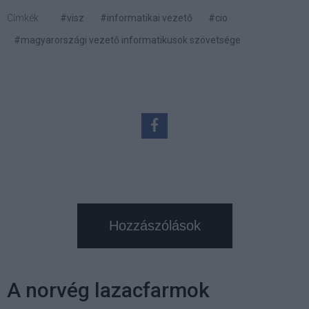
Címkék:
#visz
#informatikai vezető
#cio
#magyarországi vezető informatikusok szövetsége
Hozzászólások
A norvég lazacfarmok