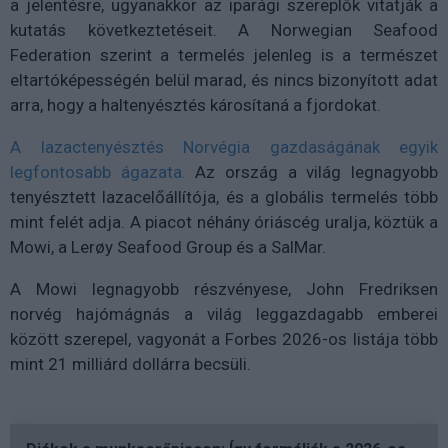
a jelentésre, ugyanakkor az iparági szereplők vitatják a
kutatás következtetéseit. A Norwegian Seafood
Federation szerint a termelés jelenleg is a természet
eltartóképességén belül marad, és nincs bizonyított adat
arra, hogy a haltenyésztés károsítaná a fjordokat.
A lazactenyésztés Norvégia gazdaságának egyik
legfontosabb ágazata.
Az ország a világ legnagyobb
tenyésztett lazacelőállítója, és a globális termelés több
mint felét adja. A piacot néhány óriáscég uralja, köztük a
Mowi, a Lerøy Seafood Group és a SalMar.
A Mowi legnagyobb részvényese, John Fredriksen
norvég hajómágnás a világ leggazdagabb emberei
között szerepel, vagyonát a Forbes 2026-os listája több
mint 21 milliárd dollárra becsüli.