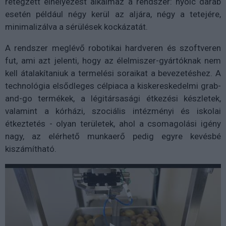
rétegzett elhelyezést alkalmaz a rendszer: nyolc darab
esetén például négy kerül az aljára, négy a tetejére,
minimalizálva a sérülések kockázatát.
A rendszer meglévő robotikai hardveren és szoftveren
fut, ami azt jelenti, hogy az élelmiszer-gyártóknak nem
kell átalakítaniuk a termelési soraikat a bevezetéshez. A
technológia elsődleges célpiaca a kiskereskedelmi grab-
and-go termékek, a légitársasági étkezési készletek,
valamint a kórházi, szociális intézményi és iskolai
étkeztetés - olyan területek, ahol a csomagolási igény
nagy, az elérhető munkaerő pedig egyre kevésbé
kiszámítható.