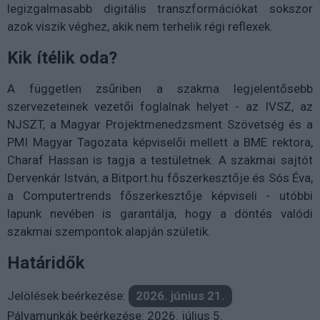
legizgalmasabb digitális transzformációkat sokszor
azok viszik véghez, akik nem terhelik régi reflexek.
Kik ítélik oda?
A független zsűriben a szakma legjelentősebb
szervezeteinek vezetői foglalnak helyet - az IVSZ, az
NJSZT, a Magyar Projektmenedzsment Szövetség és a
PMI Magyar Tagozata képviselői mellett a BME rektora,
Charaf Hassan is tagja a testületnek. A szakmai sajtót
Dervenkár István, a Bitport.hu főszerkesztője és Sós Éva,
a Computertrends főszerkesztője képviseli - utóbbi
lapunk nevében is garantálja, hogy a döntés valódi
szakmai szempontok alapján születik.
Határidők
Jelölések beérkezése:
2026. június 21.
Pályamunkák beérkezése: 2026. július 5.