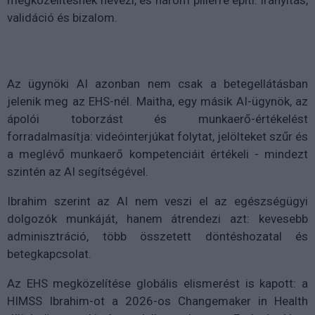
megközelítésnek nevezi, és három pillérre építi: irányítás,
validáció és bizalom.
Az ügynöki AI azonban nem csak a betegellátásban
jelenik meg az EHS-nél. Maitha, egy másik AI-ügynök, az
ápolói toborzást és munkaerő-értékelést
forradalmasítja: videóinterjúkat folytat, jelölteket szűr és
a meglévő munkaerő kompetenciáit értékeli - mindezt
szintén az AI segítségével.
Ibrahim szerint az AI nem veszi el az egészségügyi
dolgozók munkáját, hanem átrendezi azt: kevesebb
adminisztráció, több összetett döntéshozatal és
betegkapcsolat.
Az EHS megközelítése globális elismerést is kapott: a
HIMSS Ibrahim-ot a 2026-os Changemaker in Health