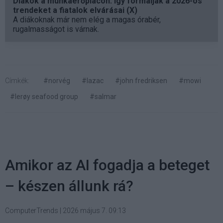
Diákok a munkaerőpiacon: Így formálják a 2026-os
trendeket a fiatalok elvárásai (X)
A diákoknak már nem elég a magas órabér,
rugalmasságot is várnak.
Címkék:
#norvég
#lazac
#john fredriksen
#mowi
#lerøy seafood group
#salmar
Amikor az AI fogadja a beteget
– készen állunk rá?
ComputerTrends
|
2026 május 7. 09:13