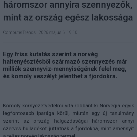
háromszor annyira szennyezők,
mint az ország egész lakossága
ComputerTrends
|
2026 május 6. 19:10
Egy friss kutatás szerint a norvég
haltenyésztésből származó szennyezés már
milliók szennyviz-mennyiségének felel meg,
és komoly veszélyt jelenthet a fjordokra.
Komoly környezetvédelmi vita robbant ki Norvégia egyik
legfontosabb iparága körül, miután egy új tanulmány
szerint az ország halgazdaságai háromszor annyi
szerves hulladékot juttatnak a fjordokba, mint amennyit
a teljes norvég lakosság termel.