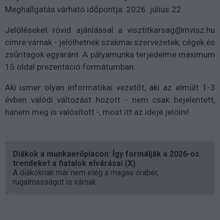
Meghallgatás várható időpontja: 2026. július 22.
Jelöléseket rövid ajánlással a visztitkarsag@mvisz.hu
címre várnak - jelölhetnek szakmai szervezetek, cégek és
zsűritagok egyaránt. A pályamunka terjedelme maximum
15 oldal prezentáció formátumban.
Aki ismer olyan informatikai vezetőt, aki az elmúlt 1-3
évben valódi változást hozott - nem csak bejelentett,
hanem meg is valósított -, most itt az ideje jelölni!
Diákok a munkaerőpiacon: Így formálják a 2026-os
trendeket a fiatalok elvárásai (X)
A diákoknak már nem elég a magas órabér,
rugalmasságot is várnak.