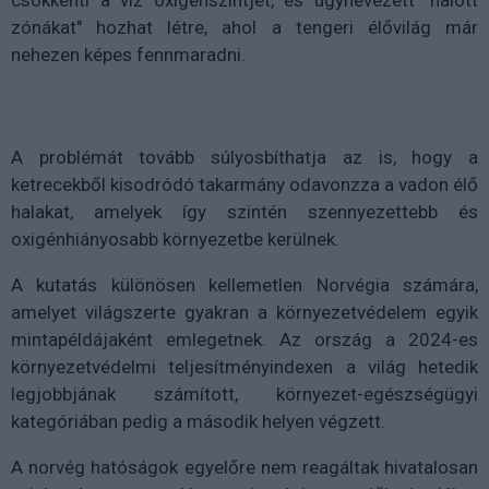
csökkenti a víz oxigénszintjét, és úgynevezett "halott
zónákat" hozhat létre, ahol a tengeri élővilág már
nehezen képes fennmaradni.
A problémát tovább súlyosbíthatja az is, hogy a
ketrecekből kisodródó takarmány odavonzza a vadon élő
halakat, amelyek így szintén szennyezettebb és
oxigénhiányosabb környezetbe kerülnek.
A kutatás különösen kellemetlen Norvégia számára,
amelyet világszerte gyakran a környezetvédelem egyik
mintapéldájaként emlegetnek. Az ország a 2024-es
környezetvédelmi teljesítményindexen a világ hetedik
legjobbjának számított, környezet-egészségügyi
kategóriában pedig a második helyen végzett.
A norvég hatóságok egyelőre nem reagáltak hivatalosan