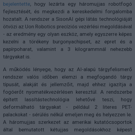
bejelentette
, hogy lezárta egy háromujjas robotfogó
fejlesztését, és megkezdi a kereskedelmi forgalomba
hozatalt. A rendszer a SisonAI gépi látás technológiáját
ötvözi az Uon Robotics precíziós vezérlési megoldásával
- az eredmény egy olyan eszköz, amely egyszerre képes
kezelni a törékeny burgonyachipset, az epret és a
papírpoharat, valamint a 3 kilogrammnál nehezebb
tárgyakat is.
A működés lényege, hogy az AI-alapú tárgyfelismerő
rendszer valós időben elemzi a megfogandó tárgy
típusát, alakját és jellemzőit, majd ehhez igazítja a
fogóerőt nyomatékvezérlésen keresztül. A rendszerbe
épített lassítástechnológia lehetővé teszi, hogy
deformálható tárgyakat - például 2 literes PET-
palackokat - sérülés nélkül emeljen meg és helyezzen le.
A háromujjas szerkezet az amerikai kutatócsoportok
által bemutatott kétujjas megoldásokhoz képest