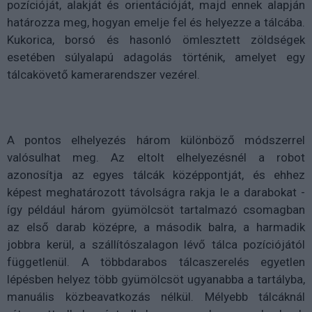
pozícióját, alakját és orientációját, majd ennek alapján
határozza meg, hogyan emelje fel és helyezze a tálcába.
Kukorica, borsó és hasonló ömlesztett zöldségek
esetében súlyalapú adagolás történik, amelyet egy
tálcakövető kamerarendszer vezérel.
A pontos elhelyezés három különböző módszerrel
valósulhat meg. Az eltolt elhelyezésnél a robot
azonosítja az egyes tálcák középpontját, és ehhez
képest meghatározott távolságra rakja le a darabokat -
így például három gyümölcsöt tartalmazó csomagban
az első darab középre, a második balra, a harmadik
jobbra kerül, a szállítószalagon lévő tálca pozíciójától
függetlenül. A többdarabos tálcaszerelés egyetlen
lépésben helyez több gyümölcsöt ugyanabba a tartályba,
manuális közbeavatkozás nélkül. Mélyebb tálcáknál