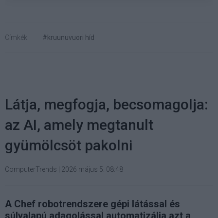
Címkék:
#kruunuvuori híd
Látja, megfogja, becsomagolja:
az AI, amely megtanult
gyümölcsöt pakolni
ComputerTrends
|
2026 május 5. 08:48
A Chef robotrendszere gépi látással és
súlyalapú adagolással automatizálja azt a