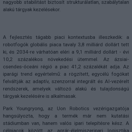
nagyobb stabilitást biztosít strukturálatlan, szabálytalan
alakú tárgyak kezelésekor.
A fejlesztés tágabb piaci kontextusba illeszkedik: a
robotfogók globális piaca tavaly 3,8 milliárd dollárt tett
ki, és 2034-re várhatóan eléri a 9,1 milliárd dollárt - évi
10,2 százalékos növekedési ütemmel. Az ázsiai-
csendes-óceáni régió a piac 41,2 százalékát adja. Az
iparági trend egyértelmű: a rögzített, egycélú fogókat
felváltják az adaptív, szenzorral integrált és AI-vezérelt
rendszerek, amelyek változó alakú és tulajdonságú
tárgyak kezelésére is alkalmasak.
Park Youngryong, az Uon Robotics vezérigazgatója
hangsúlyozta, hogy a termék már nem kutatási
stádiumban van, hanem valós ipari telepítésre kész. A
célpiacok között az agrár-élelmiszeripari logisztika