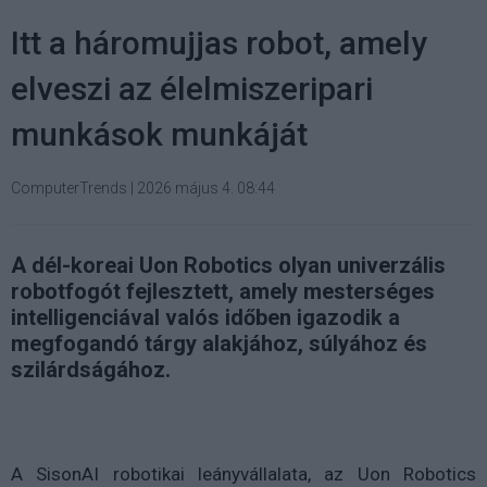
Itt a háromujjas robot, amely
elveszi az élelmiszeripari
munkások munkáját
ComputerTrends
|
2026 május 4. 08:44
A dél-koreai Uon Robotics olyan univerzális
robotfogót fejlesztett, amely mesterséges
intelligenciával valós időben igazodik a
megfogandó tárgy alakjához, súlyához és
szilárdságához.
A SisonAI robotikai leányvállalata, az Uon Robotics