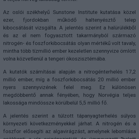
Az oslói székhelyű Sunstone Institute kutatása közel
ezer, fjordokban működő haltenyésztő telep
kibocsátását vizsgálta. A jelentés szerint a halürülékből
és az el nem fogyasztott takarmányból származó
nitrogén- és foszforkibocsátás olyan mértékű volt tavaly,
mintha több tízmillió ember kezeletlen szennyvize ömlött
volna közvetlenül a tengeri ökoszisztémába.
A kutatók számításai alapján a nitrogénterhelés 17,2
millió ember, míg a foszforkibocsátás 20 millió ember
nyers szennyvizének felel meg. Ez különösen
megdöbbentő annak fényében, hogy Norvégia teljes
lakossága mindössze körülbelül 5,5 millió fő.
A jelentés szerint a túlzott tápanyagterhelés súlyos
környezeti következményekkel járhat. A nitrogén és a
foszfor elősegíti az algavirágzást, amelynek lebomlása