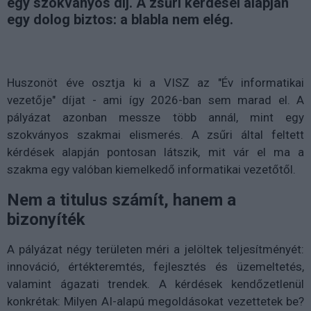
egy szokványos díj. A zsűri kérdései alapján
egy dolog biztos: a blabla nem elég.
Huszonöt éve osztja ki a VISZ az "Év informatikai
vezetője" díjat - ami így 2026-ban sem marad el. A
pályázat azonban messze több annál, mint egy
szokványos szakmai elismerés. A zsűri által feltett
kérdések alapján pontosan látszik, mit vár el ma a
szakma egy valóban kiemelkedő informatikai vezetőtől.
Nem a titulus számít, hanem a
bizonyíték
A pályázat négy területen méri a jelöltek teljesítményét:
innováció, értékteremtés, fejlesztés és üzemeltetés,
valamint ágazati trendek. A kérdések kendőzetlenül
konkrétak: Milyen AI-alapú megoldásokat vezettetek be?