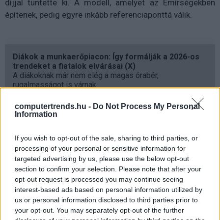
díjjal tüntette ki. A modell, amelyet az Emírségekben
építenek, pedig egyre inkább referenciaponttá válik.
Diákok a munkaerőpiacon: Így formálják a 2026-os
trendeket a fiatalok elvárásai (X)
A diákoknak már nem elég a magas órabér,
rugalmasságot is várnak.
computertrends.hu -
Do Not Process My Personal
Information
Címkék:
#amal virtuális orvosi asszisztens
If you wish to opt-out of the sale, sharing to third parties, or
processing of your personal or sensitive information for
targeted advertising by us, please use the below opt-out
section to confirm your selection. Please note that after your
opt-out request is processed you may continue seeing
interest-based ads based on personal information utilized by
Hogyan épít az ember hidat,
us or personal information disclosed to third parties prior to
your opt-out. You may separately opt-out of the further