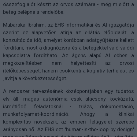
összefoglalót készít az orvos számára - még mielőtt a
beteg belépne a rendelőbe.
Mubaraka Ibrahim, az EHS informatikai és AI-igazgatója
szerint ez alapvetően átírja az ellátás előoldalát: a
konzultációs idő, amelyet korábban adatgyűjtésre kellett
fordítani, most a diagnózisra és a betegekkel való valódi
kapcsolatra fordítható. Az ágens alapú AI ebben a
megközelítésben nem helyettesíti az orvosi
ítélőképességet, hanem csökkenti a kognitív terhelést és
javítja a következetességet.
A rendszer tervezésének középpontjában egy tudatos
elv áll: magas autonómia csak alacsony kockázatú,
ismétlődő feladatoknál - triázs, dokumentáció,
munkafolyamat-koordináció. Ahogy a klinikai
komplexitás növekszik, az emberi felügyelet szerepe
arányosan nő. Az EHS ezt "human-in-the-loop by design"