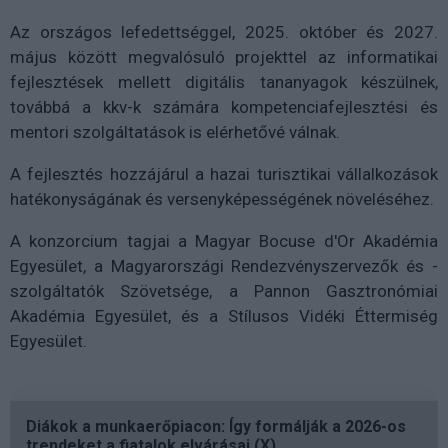
Az országos lefedettséggel, 2025. október és 2027.
május között megvalósuló projekttel az informatikai
fejlesztések mellett digitális tananyagok készülnek,
továbbá a kkv-k számára kompetenciafejlesztési és
mentori szolgáltatások is elérhetővé válnak.
A fejlesztés hozzájárul a hazai turisztikai vállalkozások
hatékonyságának és versenyképességének növeléséhez.
A konzorcium tagjai a Magyar Bocuse d'Or Akadémia
Egyesület, a Magyarországi Rendezvényszervezők és -
szolgáltatók Szövetsége, a Pannon Gasztronómiai
Akadémia Egyesület, és a Stílusos Vidéki Éttermiség
Egyesület.
Diákok a munkaerőpiacon: Így formálják a 2026-os
trendeket a fiatalok elvárásai (X)