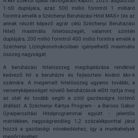
A kkv szektor újabb támogatást kapott: 2023. augusztus
1-től duplájára, azaz 500 millió forintról 1 milliárd
forintra emelik a Széchenyi Beruházási Hitel MAX+ (és az
annak részét képező agrár célú Széchenyi Beruházási
Hitel) maximális hitelösszegét, valamint szintén
duplájára, 200 millió forintról 400 millió forintra emelik a
Széchenyi Lízingkonstrukcióban igényelhető maximális
összeg nagyságát.
A beruházási hitelösszeg megduplázása rendkívül
kedvező hír a beruházni és fejleszteni kívánó kkv-k
számára. A megemelt hitelösszeg ugyanis további, a
versenyképességet növelő beruházások előtt nyitja meg
az utat és tovább segíti a zöld gazdaságra történő
átállást. A Széchenyi Kártya Program - a Baross Gábor
Újraiparosítási Hitelprogrammal együtt - jelentős
mértékben, nagyságrendileg 1,2 százalékponttal járul
hozzá a gazdasági növekedéshez, így a munkahelyek
megőrzéséhez.