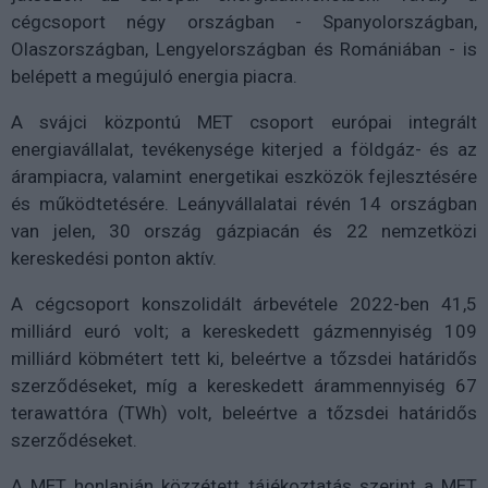
cégcsoport négy országban - Spanyolországban,
Olaszországban, Lengyelországban és Romániában - is
belépett a megújuló energia piacra.
A svájci központú MET csoport európai integrált
energiavállalat, tevékenysége kiterjed a földgáz- és az
árampiacra, valamint energetikai eszközök fejlesztésére
és működtetésére. Leányvállalatai révén 14 országban
van jelen, 30 ország gázpiacán és 22 nemzetközi
kereskedési ponton aktív.
A cégcsoport konszolidált árbevétele 2022-ben 41,5
milliárd euró volt; a kereskedett gázmennyiség 109
milliárd köbmétert tett ki, beleértve a tőzsdei határidős
szerződéseket, míg a kereskedett árammennyiség 67
terawattóra (TWh) volt, beleértve a tőzsdei határidős
szerződéseket.
A MET honlapján közzétett tájékoztatás szerint a MET