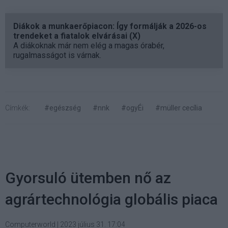
Diákok a munkaerőpiacon: Így formálják a 2026-os
trendeket a fiatalok elvárásai (X)
A diákoknak már nem elég a magas órabér,
rugalmasságot is várnak.
Címkék:
#egészség
#nnk
#ogyÉi
#müller cecília
Gyorsuló ütemben nő az
agrártechnológia globális piaca
Computerworld
|
2023 július 31. 17:04