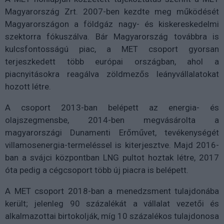
Magyarország Zrt. 2007-ben kezdte meg működését
Magyarországon a földgáz nagy- és kiskereskedelmi
szektorra fókuszálva. Bár Magyarország továbbra is
kulcsfontosságú piac, a MET csoport gyorsan
terjeszkedett több európai országban, ahol a
piacnyitásokra reagálva zöldmezős leányvállalatokat
hozott létre.
A csoport 2013-ban belépett az energia- és
olajszegmensbe, 2014-ben megvásárolta a
magyarországi Dunamenti Erőművet, tevékenységét
villamosenergia-termeléssel is kiterjesztve. Majd 2016-
ban a svájci központban LNG pultot hoztak létre, 2017
óta pedig a cégcsoport több új piacra is belépett.
A MET csoport 2018-ban a menedzsment tulajdonába
került; jelenleg 90 százalékát a vállalat vezetői és
alkalmazottai birtokolják, míg 10 százalékos tulajdonosa