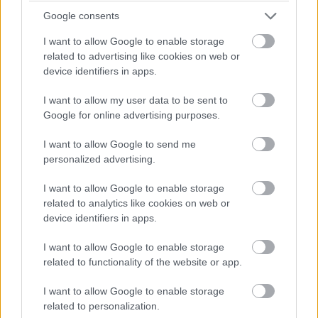
biztonsági felügyeleti megoldásait, valamint a felhőalapú
Google consents
Building X Security Managert, illetve a hibrid kiépítéshez
I want to allow Google to enable storage
elérhető Siveillance kiegészítéseket.
related to advertising like cookies on web or
device identifiers in apps.
"Az automatizált biztonság egyre fontosabb szemponttá
válik az új üzemek felépítésénél, meglévő épületek
I want to allow my user data to be sent to
menedzsmentjében. A hazai piac is az olyan központi,
Google for online advertising purposes.
szoftveres megoldást biztosító koncepciók fele mozdul
I want to allow Google to send me
el, melyek rugalmasan változtathatóak a mindenkori
personalized advertising.
igényeknek megfelelően, könnyen hozzákapcsolhatóak
újabb és újabb perifériák, technológia vagy telephelyek,
I want to allow Google to enable storage
de akár beléptetéshez kapcsolódó bérszámfejtési
related to analytics like cookies on web or
device identifiers in apps.
rendszerek is. A Siemens több évtizede az
épületbiztonsági megoldások megbízható szállítója,
I want to allow Google to enable storage
mely jelentős erőfeszítéseket tesz a folyamatos
related to functionality of the website or app.
fejlesztés érdekében" - tette hozzá Medveczky András, a
Siemens Zrt. Building technology üzletágvezetője.
I want to allow Google to enable storage
related to personalization.