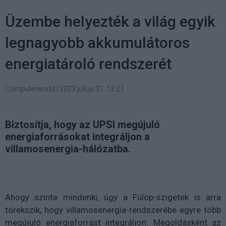
Üzembe helyezték a világ egyik
legnagyobb akkumulátoros
energiatároló rendszerét
Computerworld
|
2023 július 31. 13:21
Biztosítja, hogy az UPSI megújuló
energiaforrásokat integráljon a
villamosenergia-hálózatba.
Ahogy szinte mindenki, úgy a Fülöp-szigetek is arra
törekszik, hogy villamosenergia-rendszerébe egyre több
megújuló energiaforrást integráljon. Megoldásként az