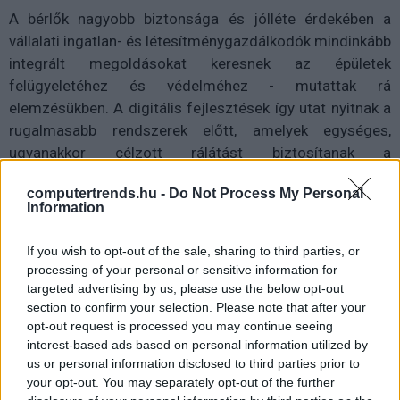
A bérlők nagyobb biztonsága és jólléte érdekében a
vállalati ingatlan- és létesítménygazdálkodók mindinkább
integrált megoldásokat keresnek az épületek
felügyeletéhez és védelméhez - mutattak rá
elemzésükben. A digitális fejlesztések így utat nyitnak a
rugalmasabb rendszerek előtt, amelyek egységes,
ugyanakkor célzott rálátást biztosítanak a
munkafolyamatokra, miközben automatizációval és
computertrends.hu -
Do Not Process My Personal
mélyebb analitikával segítik az üzemeltetők munkáját.
Information
If you wish to opt-out of the sale, sharing to third parties, or
processing of your personal or sensitive information for
targeted advertising by us, please use the below opt-out
section to confirm your selection. Please note that after your
opt-out request is processed you may continue seeing
interest-based ads based on personal information utilized by
us or personal information disclosed to third parties prior to
your opt-out. You may separately opt-out of the further