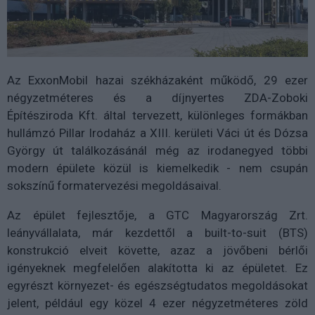
Az ExxonMobil hazai székházaként működő, 29 ezer
négyzetméteres és a díjnyertes ZDA-Zoboki
Építésziroda Kft. által tervezett, különleges formákban
hullámzó Pillar Irodaház a XIII. kerületi Váci út és Dózsa
György út találkozásánál még az irodanegyed többi
modern épülete közül is kiemelkedik - nem csupán
sokszínű formatervezési megoldásaival.
Az épület fejlesztője, a GTC Magyarország Zrt.
leányvállalata, már kezdettől a built-to-suit (BTS)
konstrukció elveit követte, azaz a jövőbeni bérlői
igényeknek megfelelően alakította ki az épületet. Ez
egyrészt környezet- és egészségtudatos megoldásokat
jelent, például egy közel 4 ezer négyzetméteres zöld