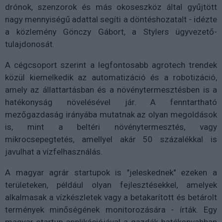
drónok, szenzorok és más okoseszköz által gyűjtött
nagy mennyiségű adattal segíti a döntéshozatalt - idézte
a közlemény Gönczy Gábort, a Stylers ügyvezető-
tulajdonosát.
A cégcsoport szerint a legfontosabb agrotech trendek
közül kiemelkedik az automatizáció és a robotizáció,
amely az állattartásban és a növénytermesztésben is a
hatékonyság növelésével jár. A fenntartható
mezőgazdaság irányába mutatnak az olyan megoldások
is, mint a beltéri növénytermesztés, vagy
mikrocsepegtetés, amellyel akár 50 százalékkal is
javulhat a vízfelhasználás.
A magyar agrár startupok is "jeleskednek" ezeken a
területeken, például olyan fejlesztésekkel, amelyek
alkalmasak a vízkészletek vagy a betakarított és betárolt
termények minőségének monitorozására - írták. Egy
magyar startup applikációjával a gazdák hatékonyabban