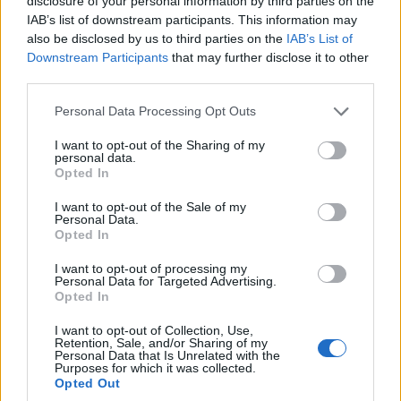
disclosure of your personal information by third parties on the
IAB’s list of downstream participants. This information may
also be disclosed by us to third parties on the
IAB’s List of
Downstream Participants
that may further disclose it to other
third parties.
Please note that this website/app uses one or more Google
Personal Data Processing Opt Outs
services and may gather and store information including but
not limited to your visit or usage behaviour. You may click to
I want to opt-out of the Sharing of my
personal data.
grant or deny consent to Google and its third-party tags to
Opted In
use your data for below specified purposes in below Google
consent section.
I want to opt-out of the Sale of my
Personal Data.
Opted In
I want to opt-out of processing my
Personal Data for Targeted Advertising.
A 10 vizsgált szoftvergyártó
Opted In
Jelentéséhez a Verdantix a Siemens átfogó
I want to opt-out of Collection, Use,
Retention, Sale, and/or Sharing of my
épületbiztonsági portfólióját elemezte, beleértve a
Personal Data that Is Unrelated with the
Purposes for which it was collected.
helyben telepíthető Siveillance Suite alkalmazás
Opted Out
beléptető rendszer, videómegfigyelő, behatolásjelző és