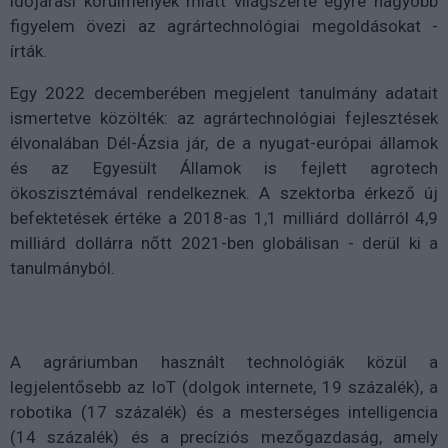
időjárási körülmények miatt világszerte egyre nagyobb
figyelem övezi az agrártechnológiai megoldásokat -
írták.
Egy 2022 decemberében megjelent tanulmány adatait
ismertetve közölték: az agrártechnológiai fejlesztések
élvonalában Dél-Ázsia jár, de a nyugat-európai államok
és az Egyesült Államok is fejlett agrotech
ökoszisztémával rendelkeznek. A szektorba érkező új
befektetések értéke a 2018-as 1,1 milliárd dollárról 4,9
milliárd dollárra nőtt 2021-ben globálisan - derül ki a
tanulmányból.
A agráriumban használt technológiák közül a
legjelentősebb az IoT (dolgok internete, 19 százalék), a
robotika (17 százalék) és a mesterséges intelligencia
(14 százalék) és a precíziós mezőgazdaság, amely