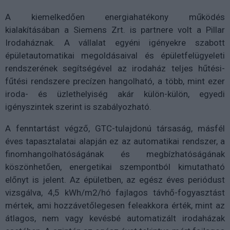
A kiemelkedően energiahatékony működés
kialakításában a Siemens Zrt. is partnere volt a Pillar
Irodaháznak. A vállalat egyéni igényekre szabott
épületautomatikai megoldásaival és épületfelügyeleti
rendszerének segítségével az irodaház teljes hűtési-
fűtési rendszere precízen hangolható, a több, mint ezer
iroda- és üzlethelyiség akár külön-külön, egyedi
igényszintek szerint is szabályozható.
A fenntartást végző, GTC-tulajdonú társaság, másfél
éves tapasztalatai alapján ez az automatikai rendszer, a
finomhangolhatóságának és megbízhatóságának
köszönhetően, energetikai szempontból kimutatható
előnyt is jelent. Az épületben, az egész éves periódust
vizsgálva, 4,5 kWh/m2/hó fajlagos távhő-fogyasztást
mértek, ami hozzávetőlegesen feleakkora érték, mint az
átlagos, nem vagy kevésbé automatizált irodaházak