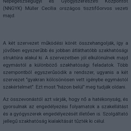
Népegészségügyi és Gyógyszerészeti Központot
(NNGYK) Müller Cecília országos tisztifőorvos vezeti
majd.
A két szervezet működési körét összehangolják, így a
jövőben egyszerűbb és jobban átláthatóbb szakhatósági
struktúra alakul ki. A szervezetben jól elkülönülnek majd
egymástól a különböző szakhatósági feladatok. Több
szempontból egyszerűsödik a rendszer, ugyanis a két
szervezet "gyakran kölcsönösen vett igénybe egymástól
szakértelmet". Ezt most "házon belül" meg tudják oldani.
Az összevonástól azt várják, hogy nő a hatékonyság, és
gyorsulnak az engedélyezési folyamatok a szakellátást
és a gyógyszerek engedélyezését illetően is. Szolgáltató
jellegű szakhatóság kialakítását tűzték ki célul.