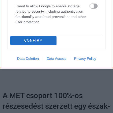
I want to allow Google to enable storage
related to security, including authentication
Diákok a munkaerőpiacon: Így formálják a 2026-os
functionality and fraud prevention, and other
trendeket a fiatalok elvárásai (X)
A diákoknak már nem elég a magas órabér,
user protection.
rugalmasságot is várnak.
CONFIRM
Címkék:
#siemens
#szoftver
#medveczky andrás
Data Deletion
Data Access
Privacy Policy
#siemens zrt. building technology
A MET csoport 100%-os
részesedést szerzett egy észak-