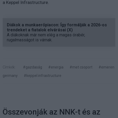
a Keppel Infrastructure.
Diákok a munkaerőpiacon: Így formálják a 2026-os
trendeket a fiatalok elvárásai (X)
A diákoknak már nem elég a magas órabér,
rugalmasságot is várnak.
Címkék:
#gazdaság
#energia
#met csoport
#emeren
germany
#keppel infrastructure
Összevonják az NNK-t és az