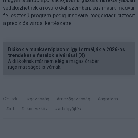
védekezhetnek a rovarokkal szemben, egy másik magyar
fejlesztésű program pedig innovatív megoldást biztosít
a precíziós városi kertészetre.
Diákok a munkaerőpiacon: Így formálják a 2026-os
trendeket a fiatalok elvárásai (X)
A diákoknak már nem elég a magas órabér,
rugalmasságot is várnak.
Címkék:
#gazdaság
#mezőgazdaság
#agrotech
#iot
#okoseszköz
#adatgyűjtés