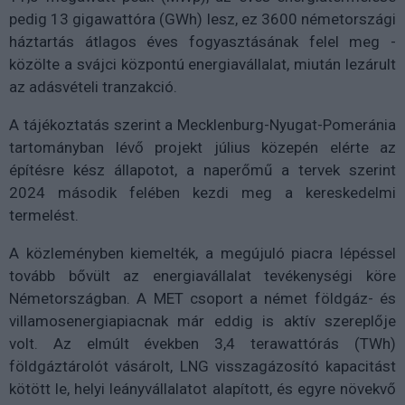
pedig 13 gigawattóra (GWh) lesz, ez 3600 németországi
háztartás átlagos éves fogyasztásának felel meg -
közölte a svájci központú energiavállalat, miután lezárult
az adásvételi tranzakció.
A tájékoztatás szerint a Mecklenburg-Nyugat-Pomeránia
tartományban lévő projekt július közepén elérte az
építésre kész állapotot, a naperőmű a tervek szerint
2024 második felében kezdi meg a kereskedelmi
termelést.
A közleményben kiemelték, a megújuló piacra lépéssel
tovább bővült az energiavállalat tevékenységi köre
Németországban. A MET csoport a német földgáz- és
villamosenergiapiacnak már eddig is aktív szereplője
volt. Az elmúlt években 3,4 terawattórás (TWh)
földgáztárolót vásárolt, LNG visszagázosító kapacitást
kötött le, helyi leányvállalatot alapított, és egyre növekvő