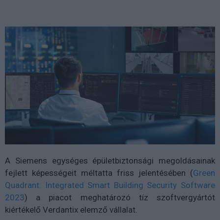
A Siemens egységes épületbiztonsági megoldásainak
fejlett képességeit méltatta friss jelentésében (
Green
Quadrant: Integrated Smart Building Security Software
2023
) a piacot meghatározó tíz szoftvergyártót
kiértékelő Verdantix elemző vállalat.