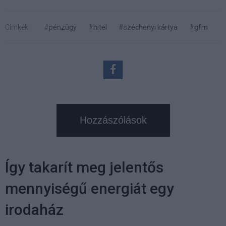
Címkék:
#pénzügy
#hitel
#széchenyi kártya
#gfm
Hozzászólások
Így takarít meg jelentős
mennyiségű energiát egy
irodaház