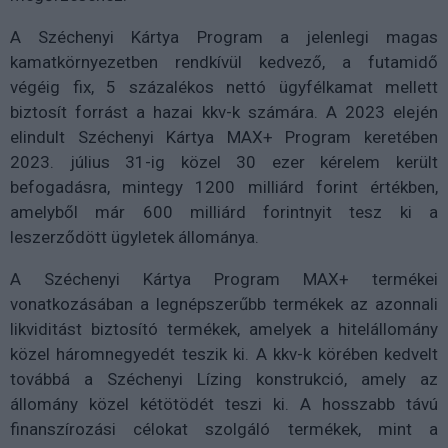
A Széchenyi Kártya Program a jelenlegi magas
kamatkörnyezetben rendkívül kedvező, a futamidő
végéig fix, 5 százalékos nettó ügyfélkamat mellett
biztosít forrást a hazai kkv-k számára. A 2023 elején
elindult Széchenyi Kártya MAX+ Program keretében
2023. július 31-ig közel 30 ezer kérelem került
befogadásra, mintegy 1200 milliárd forint értékben,
amelyből már 600 milliárd forintnyit tesz ki a
leszerződött ügyletek állománya.
A Széchenyi Kártya Program MAX+ termékei
vonatkozásában a legnépszerűbb termékek az azonnali
likviditást biztosító termékek, amelyek a hitelállomány
közel háromnegyedét teszik ki. A kkv-k körében kedvelt
továbbá a Széchenyi Lízing konstrukció, amely az
állomány közel kétötödét teszi ki. A hosszabb távú
finanszírozási célokat szolgáló termékek, mint a