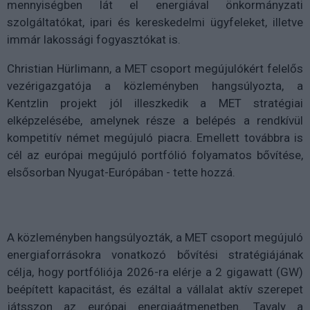
mennyiségben lát el energiával önkormányzati
szolgáltatókat, ipari és kereskedelmi ügyfeleket, illetve
immár lakossági fogyasztókat is.
Christian Hürlimann, a MET csoport megújulókért felelős
vezérigazgatója a közleményben hangsúlyozta, a
Kentzlin projekt jól illeszkedik a MET stratégiai
elképzelésébe, amelynek része a belépés a rendkívül
kompetitív német megújuló piacra. Emellett továbbra is
cél az európai megújuló portfólió folyamatos bővítése,
elsősorban Nyugat-Európában - tette hozzá.
A közleményben hangsúlyozták, a MET csoport megújuló
energiaforrásokra vonatkozó bővítési stratégiájának
célja, hogy portfóliója 2026-ra elérje a 2 gigawatt (GW)
beépített kapacitást, és ezáltal a vállalat aktív szerepet
játsszon az európai energiaátmenetben. Tavaly a