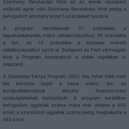
Széchenyi Beruházási Hitel és az annak részeként
működő agrár célú Széchenyi Beruházási Hitel pedig a
befogadott állomány közel 5 százalékát teszik ki.
A program termékeinek 51 százaléka a
legsérülékenyebb, mikro vállalkozásokhoz, 39 százaléka
a kis-, és 10 százaléka a közepes méretű
vállalkozásokhoz jutott el. Budapest és Pest vármegyén
kívül a Program konstrukciói a vidéki régiókban is
népszerű.
A Széchenyi Kártya Program 2002 óta, tehát több mint
két évtizede segíti a hazai mikro-, kis- és
középvállalkozások aktuális finanszírozási
szükségleteinek kielégítését. A program keretében
befogadott ügyletek száma mára már átlépte a 600
ezret, a szerződött ügyletek száma pedig meghaladta a
460 ezret.