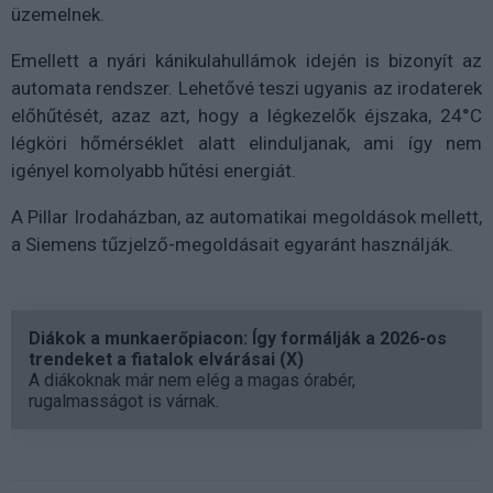
üzemelnek.
Emellett a nyári kánikulahullámok idején is bizonyít az
automata rendszer. Lehetővé teszi ugyanis az irodaterek
előhűtését, azaz azt, hogy a légkezelők éjszaka, 24°C
légköri hőmérséklet alatt elinduljanak, ami így nem
igényel komolyabb hűtési energiát.
A Pillar Irodaházban, az automatikai megoldások mellett,
a Siemens tűzjelző-megoldásait egyaránt használják.
Diákok a munkaerőpiacon: Így formálják a 2026-os
trendeket a fiatalok elvárásai (X)
A diákoknak már nem elég a magas órabér,
rugalmasságot is várnak.