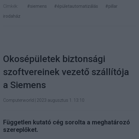
Címkék:
#siemens
#épületautomatizálás
#pillar
irodaház
Okosépületek biztonsági
szoftvereinek vezető szállítója
a Siemens
Computerworld
|
2023 augusztus 1. 13:10
Független kutató cég sorolta a meghatározó
szereplőket.