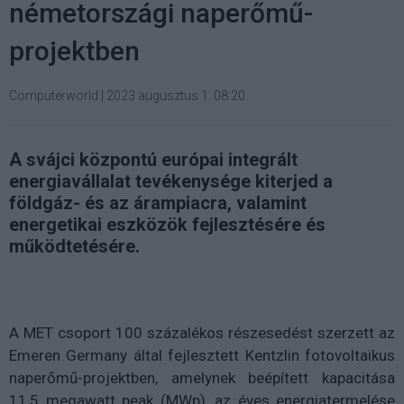
németországi naperőmű-
projektben
Computerworld
|
2023 augusztus 1. 08:20
A svájci központú európai integrált
energiavállalat tevékenysége kiterjed a
földgáz- és az árampiacra, valamint
energetikai eszközök fejlesztésére és
működtetésére.
A MET csoport 100 százalékos részesedést szerzett az
Emeren Germany által fejlesztett Kentzlin fotovoltaikus
naperőmű-projektben, amelynek beépített kapacitása
11,5 megawatt peak (MWp), az éves energiatermelése