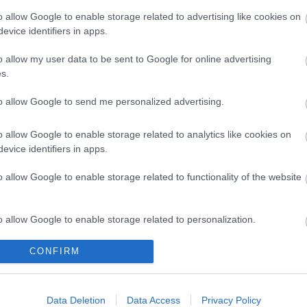
vek
o allow Google to enable storage related to advertising like cookies on
evice identifiers in apps.
o allow my user data to be sent to Google for online advertising
s.
ló lamellák gyártásához szükséges
to allow Google to send me personalized advertising.
o allow Google to enable storage related to analytics like cookies on
evice identifiers in apps.
ártástechnológiájának fejlesztésére a fémszerkezet-
o allow Google to enable storage related to functionality of the website
yíregyházi Orha Művek Zrt. - közölte a társaság.
o allow Google to enable storage related to personalization.
Program pályázatán elnyert 152,2 millió forint vissza
el a cég egy egyedi élhajlító berendezést és egy
CONFIRM
o allow Google to enable storage related to security, including
rtószerkezetek és árnyékoló lamellák gyártásához
cation functionality and fraud prevention, and other user protection.
Data Deletion
Data Access
Privacy Policy
el, rövidebb átfutási határidővel tudnak előállítani