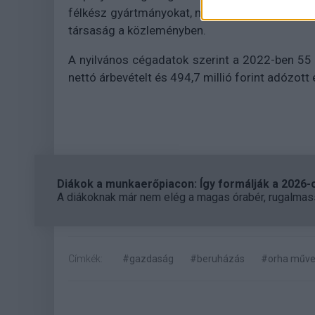
félkész gyártmányokat, majd további munkafoly
társaság a közleményben.
A nyilvános cégadatok szerint a 2022-ben 55 m
nettó árbevételt és 494,7 millió forint adózott 
Diákok a munkaerőpiacon: Így formálják a 2026-os
A diákoknak már nem elég a magas órabér, rugalmass
Címkék:
#gazdaság
#beruházás
#orha művek