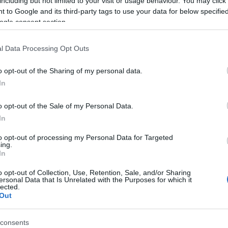
including but not limited to your visit or usage behaviour. You may click 
ntel Műszaki Fejlesztő Kft. nettó árbevétele 2022-ben
Di
 to Google and its third-party tags to use your data for below specifi
millió forintot tett ki. A cég tavaly 17,9 millió forint
ogle consent section.
A 
 volt az adózott eredménye.
l Data Processing Opt Outs
o opt-out of the Sharing of my personal data.
i fejlesztő kft.
A 
In
me
o opt-out of the Sale of my Personal Data.
Ha
Tetszik
In
vá
sz
to opt-out of processing my Personal Data for Targeted
ing.
Ir
In
zászólások
Ir
o opt-out of Collection, Use, Retention, Sale, and/or Sharing
ersonal Data that Is Unrelated with the Purposes for which it
lected.
Is
Out
echnológiáját a
consents