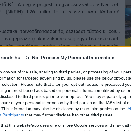
esztő Kft. A cég a projekt megvalósításához a Nemzeti
tól (NKFIH) 126 millió forint vissza nem térítendő
sztikai tervezőrendszer fejlesztését tűzték ki célul,
m- és gépészeti) akusztikai szakág együttes kezelését.
s gépi tanulással pedig képes kiváltani a tervezési
t.
rends.hu -
Do Not Process My Personal Information
zati projekt idén június 1-jével sikeresen lezárult, és
to opt-out of the sale, sharing to third parties, or processing of your per
endszer első verziója, amelyet a közeljövőben széles
formation for targeted advertising by us, please use the below opt-out s
épészeti akusztikai tervezésre.
r selection. Please note that after your opt-out request is processed y
Id
eing interest-based ads based on personal information utilized by us or
ult és már több mint 155 országban vannak ügyfelei. Az
me
disclosed to third parties prior to your opt-out. You may separately opt-
ntos helyet foglal el a tervezés, tanácsadás. Mérnöki
losure of your personal information by third parties on the IAB’s list of
Si
er- és hardverfejlesztés, a jelfeldolgozás, a kül- és
. This information may also be disclosed by us to third parties on the
IA
merikus szimulációk, valamint a stúdiótechnikai
Participants
that may further disclose it to other third parties.
Be
er
 that this website/app uses one or more Google services and may gath