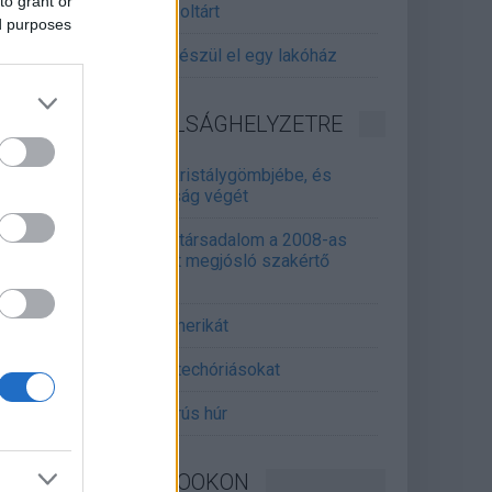
to grant or
gitalizálják a Pergamon-oltárt
ed purposes
gyár, ahol 45 perc alatt készül el egy lakóház
INFORMATIKA VÁLSÁGHELYZETRE
Samsung belenézett a kristálygömbjébe, és
gjósolta a memóriaválság végét
marosan összeomlik a társadalom a 2008-as
lságot és a világjárványt megjósló szakértő
erint
án mémekkel támadja Amerikát
án célkeresztbe vette a techóriásokat
mét feszül a hidegháborús húr
KÖVESSEN FACEBOOKON