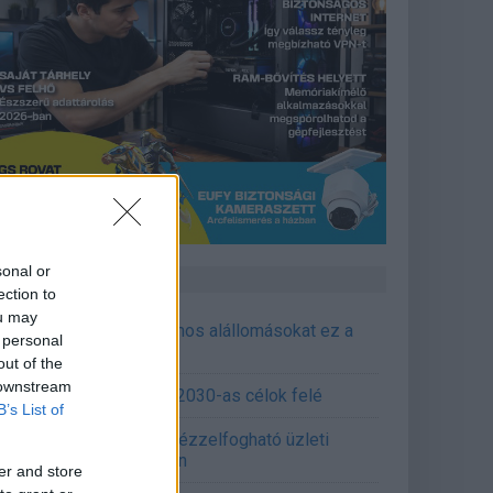
sonal or
CÉGINFÓ HÍREK
ection to
ou may
őzavaroktól védi a villamos alállomásokat ez a
 personal
goldás
out of the
 downstream
emens - Lendületben a 2030-as célok felé
B’s List of
épített AI-ügynökök a kézzelfogható üzleti
edmények szolgálatában
er and store