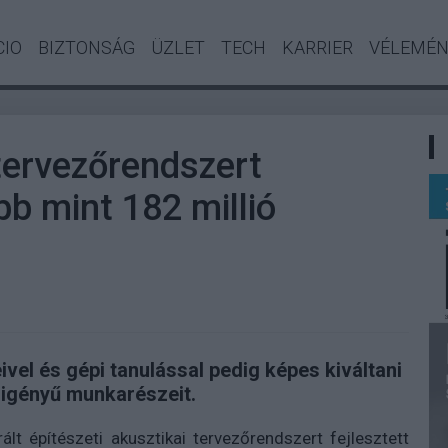
CIO
BIZTONSÁG
ÜZLET
TECH
KARRIER
VÉLEMÉ
 tervezőrendszert
öbb mint 182 millió
vel és gépi tanulással pedig képes kiváltani
i igényű munkarészeit.
rált építészeti akusztikai tervezőrendszert fejlesztett