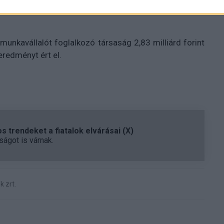
amatokkal készre gyártani a tartószerkezetet - írta a
unkavállalót foglalkozó társaság 2,83 milliárd forint
eredményt ért el.
 trendeket a fiatalok elvárásai (X)
ágot is várnak.
 zrt.