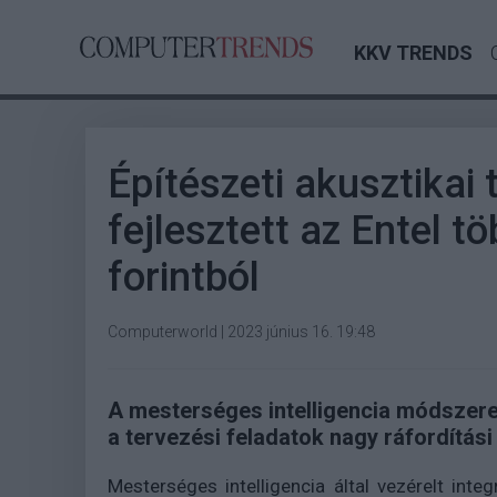
KKV TRENDS
Építészeti akusztikai
fejlesztett az Entel t
forintból
Computerworld
|
2023 június 16. 19:48
A mesterséges intelligencia módszerei
a tervezési feladatok nagy ráfordítás
Mesterséges intelligencia által vezérelt integ