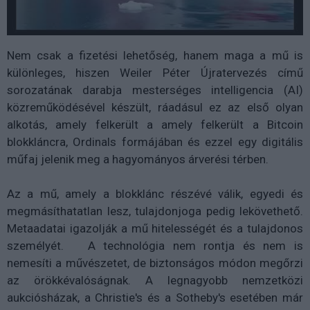
Nem csak a fizetési lehetőség, hanem maga a mű is
különleges, hiszen Weiler Péter Újratervezés című
sorozatának darabja mesterséges intelligencia (AI)
közreműködésével készült, ráadásul ez az első olyan
alkotás, amely felkerült a amely felkerült a Bitcoin
blokkláncra, Ordinals formájában és ezzel egy digitális
műfaj jelenik meg a hagyományos árverési térben.
Az a mű, amely a blokklánc részévé válik, egyedi és
megmásíthatatlan lesz, tulajdonjoga pedig lekövethető.
Metaadatai igazolják a mű hitelességét és a tulajdonos
személyét. A technológia nem rontja és nem is
nemesíti a művészetet, de biztonságos módon megőrzi
az örökkévalóságnak. A legnagyobb nemzetközi
aukciósházak, a Christie's és a Sotheby's esetében már