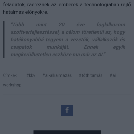
feladatok, ráéreznek az emberek a technológiában rejlő
hatalmas előnyökre.
"Több mint 20 éve foglalkozom
szoftverfejlesztéssel, a célom töretlenül az, hogy
hatékonyabbá tegyem a vezetők, vállalkozók és
csapatok munkáját. Ennek egyik
megkerülhetetlen eszköze ma már az AI."
Címkék:
#kkv
#ai-alkalmazás
#tóth tamás
#ai
workshop