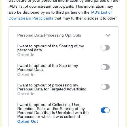
disclosure of your personal information by third parties on the
IAB’s list of downstream participants. This information may
Diákok a munkaerőpiacon: Így formálják a 2026-os
also be disclosed by us to third parties on the
IAB’s List of
trendeket a fiatalok elvárásai (X)
Downstream Participants
that may further disclose it to other
A diákoknak már nem elég a magas órabér,
third parties.
rugalmasságot is várnak.
Please note that this website/app uses one or more Google
Personal Data Processing Opt Outs
services and may gather and store information including but
not limited to your visit or usage behaviour. You may click to
I want to opt-out of the Sharing of my
personal data.
grant or deny consent to Google and its third-party tags to
Opted In
Címkék:
#takács péter
#egészségügyi informatika
#6.
use your data for below specified purposes in below Google
consent section.
digital health summit
I want to opt-out of the Sale of my
Personal Data.
Opted In
I want to opt-out of processing my
Personal Data for Targeted Advertising.
Opted In
Markus Hilken az SAP Emarsys
I want to opt-out of Collection, Use,
Retention, Sale, and/or Sharing of my
Personal Data that Is Unrelated with the
Hungary élén
Purposes for which it was collected.
Opted Out