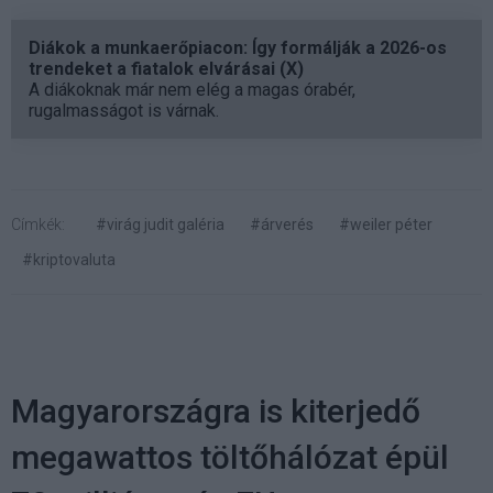
Diákok a munkaerőpiacon: Így formálják a 2026-os
trendeket a fiatalok elvárásai (X)
A diákoknak már nem elég a magas órabér,
rugalmasságot is várnak.
Címkék:
#virág judit galéria
#árverés
#weiler péter
#kriptovaluta
Magyarországra is kiterjedő
megawattos töltőhálózat épül