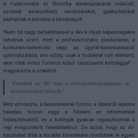
A Funkcionális AI filozófia alkalmazásával működő,
azonnal bevezethető rendszereket, gyakorlatokat
kaphatnak a kezükbe a társaságok.
"Nem túl nagy befektetéssel a kkv-k olyan képességekre
tehetnek szert, mint a professzionális piackutatás, a
konkurenciaelemzés vagy az ügyfél-kommunikáció
optimalizálása, ami eddig csak a multiknál volt elérhető,
akár több millió forintos külső tanácsadói költséggel" -
magyarázta a szakértő.
"Emellett az MI már a döntéstámogatásban is
kulcsszerepet játszik."
Mint elmondta, a bevezetésnél fontos a lépésről lépésre
haladás, hiszen nagy a félelem az informatikai
fejlesztésektől, és a kollégák gyakran ragaszkodnak a
régi megszokott feladataikhoz. De azzal, hogy az AI-
használat által a korábbi töredékére rövidülnek le egyes