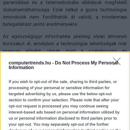
garantálása és a telemedicinális ellátások megfelelő
dokumentálhatósága. Ezek nélkül a gyors technológiai
innovációk nem fordíthatók át valódi, a mindennapi
betegellátást javító eredményekre.
Az egészségügyi informatika jelenleg olyan átmeneti
korszakot él, amelyben a technológiai lehetőségek már
messze előrébb járnak, mint a szabályozási és
intézményi keretek. A kérdés ma nem az, hogy szükség
computertrends.hu -
Do Not Process My Personal
van-e a további digitalizációra, hanem az, hogyan lehet
Information
azt úgy irányítani, hogy az okoseszközök és az adatalapú
egészségügyi döntéstámogatás valóban biztonságos és
If you wish to opt-out of the sale, sharing to third parties, or
hozzáférhető legyen mindenki számára. A digitális
processing of your personal or sensitive information for
targeted advertising by us, please use the below opt-out
egészségügy jövője tehát egyszerre technológiai és
section to confirm your selection. Please note that after your
társadalmi feladat: a fejlődés irama adott, a rendszerbe
opt-out request is processed you may continue seeing
illesztés módja azonban még közös gondolkodást
interest-based ads based on personal information utilized by
igényel.
us or personal information disclosed to third parties prior to
your opt-out. You may separately opt-out of the further