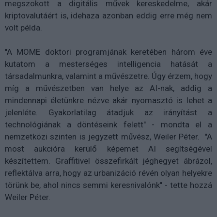
megszokott a digitális művek kereskedelme, akár
kriptovalutáért is, idehaza azonban eddig erre még nem
volt példa.
"A MOME doktori programjának keretében három éve
kutatom a mesterséges intelligencia hatását a
társadalmunkra, valamint a művészetre. Úgy érzem, hogy
míg a művészetben van helye az AI-nak, addig a
mindennapi életünkre nézve akár nyomasztó is lehet a
jelenléte. Gyakorlatilag átadjuk az irányítást a
technológiának a döntéseink felett" - mondta el a
nemzetközi szinten is jegyzett művész, Weiler Péter. "A
most aukcióra kerülő képemet AI segítségével
készítettem. Graffitivel összefirkált jéghegyet ábrázol,
reflektálva arra, hogy az urbanizáció révén olyan helyekre
törünk be, ahol nincs semmi keresnivalónk" - tette hozzá
Weiler Péter.