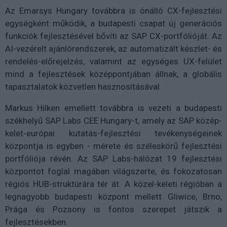
Az Emarsys Hungary továbbra is önálló CX-fejlesztési
egységként működik, a budapesti csapat új generációs
funkciók fejlesztésével bővíti az SAP CX-portfólióját. Az
AI-vezérelt ajánlórendszerek, az automatizált készlet- és
rendelés-előrejelzés, valamint az egységes UX-felület
mind a fejlesztések középpontjában állnak, a globális
tapasztalatok közvetlen hasznosításával.
Markus Hilken emellett továbbra is vezeti a budapesti
székhelyű SAP Labs CEE Hungary-t, amely az SAP közép-
kelet-európai kutatás-fejlesztési tevékenységeinek
központja is egyben - mérete és széleskörű fejlesztési
portfóliója révén. Az SAP Labs-hálózat 19 fejlesztési
központot foglal magában világszerte, és fokozatosan
régiós HUB-struktúrára tér át. A közel-keleti régióban a
legnagyobb budapesti központ mellett Gliwice, Brno,
Prága és Pozsony is fontos szerepet játszik a
fejlesztésekben.