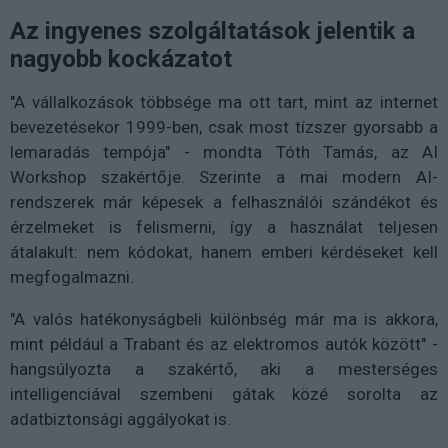
Az ingyenes szolgáltatások jelentik a
nagyobb kockázatot
"A vállalkozások többsége ma ott tart, mint az internet
bevezetésekor 1999-ben, csak most tízszer gyorsabb a
lemaradás tempója" - mondta Tóth Tamás, az AI
Workshop szakértője. Szerinte a mai modern AI-
rendszerek már képesek a felhasználói szándékot és
érzelmeket is felismerni, így a használat teljesen
átalakult: nem kódokat, hanem emberi kérdéseket kell
megfogalmazni.
"A valós hatékonyságbeli különbség már ma is akkora,
mint például a Trabant és az elektromos autók között" -
hangsúlyozta a szakértő, aki a mesterséges
intelligenciával szembeni gátak közé sorolta az
adatbiztonsági aggályokat is.