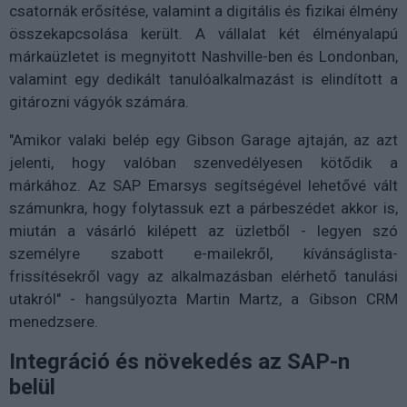
csatornák erősítése, valamint a digitális és fizikai élmény
összekapcsolása került. A vállalat két élményalapú
márkaüzletet is megnyitott Nashville-ben és Londonban,
valamint egy dedikált tanulóalkalmazást is elindított a
gitározni vágyók számára.
"Amikor valaki belép egy Gibson Garage ajtaján, az azt
jelenti, hogy valóban szenvedélyesen kötődik a
márkához. Az SAP Emarsys segítségével lehetővé vált
számunkra, hogy folytassuk ezt a párbeszédet akkor is,
miután a vásárló kilépett az üzletből - legyen szó
személyre szabott e-mailekről, kívánságlista-
frissítésekről vagy az alkalmazásban elérhető tanulási
utakról" - hangsúlyozta Martin Martz, a Gibson CRM
menedzsere.
Integráció és növekedés az SAP-n
belül