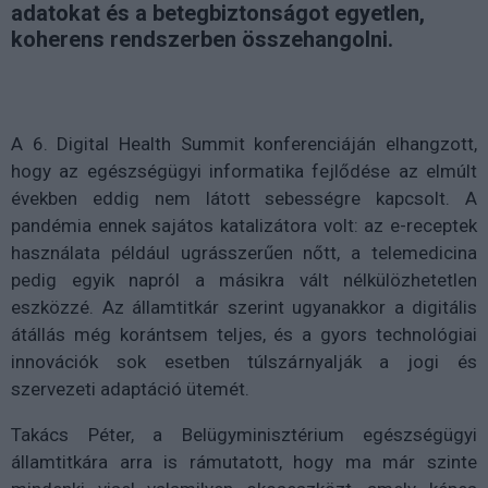
adatokat és a betegbiztonságot egyetlen,
koherens rendszerben összehangolni.
A 6. Digital Health Summit konferenciáján elhangzott,
hogy az egészségügyi informatika fejlődése az elmúlt
években eddig nem látott sebességre kapcsolt. A
pandémia ennek sajátos katalizátora volt: az e-receptek
használata például ugrásszerűen nőtt, a telemedicina
pedig egyik napról a másikra vált nélkülözhetetlen
eszközzé. Az államtitkár szerint ugyanakkor a digitális
átállás még korántsem teljes, és a gyors technológiai
innovációk sok esetben túlszárnyalják a jogi és
szervezeti adaptáció ütemét.
Takács Péter, a Belügyminisztérium egészségügyi
államtitkára arra is rámutatott, hogy ma már szinte