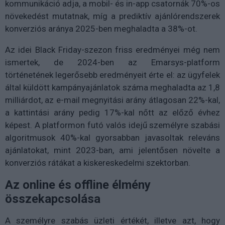
kommunikáció adja, a mobil- és in-app csatornák 70%-os
növekedést mutatnak, míg a prediktív ajánlórendszerek
konverziós aránya 2025-ben meghaladta a 38%-ot.
Az idei Black Friday-szezon friss eredményei még nem
ismertek, de 2024-ben az Emarsys-platform
történetének legerősebb eredményeit érte el: az ügyfelek
által küldött kampányajánlatok száma meghaladta az 1,8
milliárdot, az e-mail megnyitási arány átlagosan 22%-kal,
a kattintási arány pedig 17%-kal nőtt az előző évhez
képest. A platformon futó valós idejű személyre szabási
algoritmusok 40%-kal gyorsabban javasoltak releváns
ajánlatokat, mint 2023-ban, ami jelentősen növelte a
konverziós rátákat a kiskereskedelmi szektorban.
Az online és offline élmény
összekapcsolása
A személyre szabás üzleti értékét, illetve azt, hogy