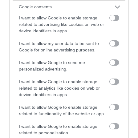
ComputerTrends
|
2025 november 27. 09:37
Google consents
I want to allow Google to enable storage
Az SAP magyarországi fejlesztőközpontját
related to advertising like cookies on web or
device identifiers in apps.
vezető szakember révén a magyar Emarsys-
központ kulcsszerepet kap a vállalat globális
I want to allow my user data to be sent to
ügyfélélmény-fejlesztési stratégiájában.
Google for online advertising purposes.
I want to allow Google to send me
personalized advertising.
Az SAP Hungary régiós és globális szinten is kiemelkedő
I want to allow Google to enable storage
fejlesztőközpontját vezető Markus Hilkent nevezték ki az
related to analytics like cookies on web or
SAP Emarsys Technologies Hungary ügyvezető
device identifiers in apps.
igazgatójává. A kinevezés az SAP és a vállalat által
I want to allow Google to enable storage
korábban felvásárolt Emarsys összeolvadásának egy új
related to functionality of the website or app.
mérföldköve, mely megerősíti Magyarország vezető
szerepét az SAP ügyfélélmény- (Customer Experience)
I want to allow Google to enable storage
és marketing-automatizációs fejlesztéseinek globális
related to personalization.