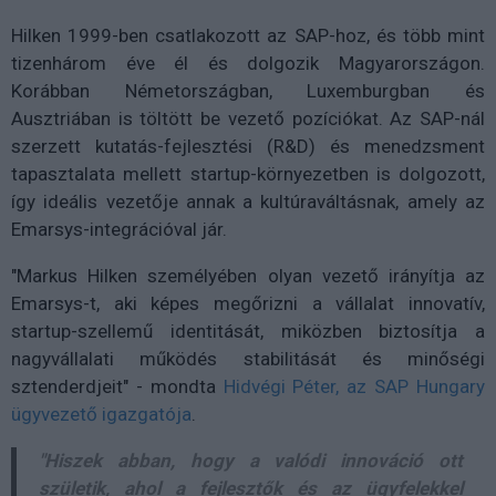
Hilken 1999-ben csatlakozott az SAP-hoz, és több mint
tizenhárom éve él és dolgozik Magyarországon.
Korábban Németországban, Luxemburgban és
Ausztriában is töltött be vezető pozíciókat. Az SAP-nál
szerzett kutatás-fejlesztési (R&D) és menedzsment
tapasztalata mellett startup-környezetben is dolgozott,
így ideális vezetője annak a kultúraváltásnak, amely az
Emarsys-integrációval jár.
"Markus Hilken személyében olyan vezető irányítja az
Emarsys-t, aki képes megőrizni a vállalat innovatív,
startup-szellemű identitását, miközben biztosítja a
nagyvállalati működés stabilitását és minőségi
sztenderdjeit" - mondta
Hidvégi Péter, az SAP Hungary
ügyvezető igazgatója
.
"Hiszek abban, hogy a valódi innováció ott
születik, ahol a fejlesztők és az ügyfelekkel