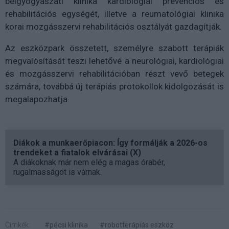
belgyógyászati klinika kardiológiai prevenciós és
rehabilitációs egységét, illetve a reumatológiai klinika
korai mozgásszervi rehabilitációs osztályát gazdagítják.
Az eszközpark összetett, személyre szabott terápiák
megvalósítását teszi lehetővé a neurológiai, kardiológiai
és mozgásszervi rehabilitációban részt vevő betegek
számára, továbbá új terápiás protokollok kidolgozását is
megalapozhatja.
Diákok a munkaerőpiacon: Így formálják a 2026-os
trendeket a fiatalok elvárásai (X)
A diákoknak már nem elég a magas órabér,
rugalmasságot is várnak.
Címkék:
#pécsi klinika
#robotterápiás eszköz