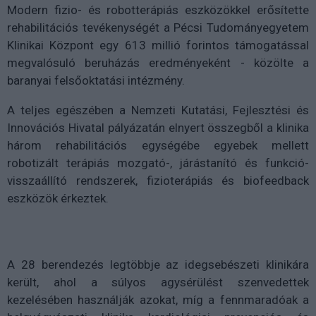
Modern fizio- és robotterápiás eszközökkel erősítette
rehabilitációs tevékenységét a Pécsi Tudományegyetem
Klinikai Központ egy 613 millió forintos támogatással
megvalósuló beruházás eredményeként - közölte a
baranyai felsőoktatási intézmény.
A teljes egészében a Nemzeti Kutatási, Fejlesztési és
Innovációs Hivatal pályázatán elnyert összegből a klinika
három rehabilitációs egységébe egyebek mellett
robotizált terápiás mozgató-, járástanító és funkció-
visszaállító rendszerek, fizioterápiás és biofeedback
eszközök érkeztek.
A 28 berendezés legtöbbje az idegsebészeti klinikára
került, ahol a súlyos agysérülést szenvedettek
kezelésében használják azokat, míg a fennmaradóak a