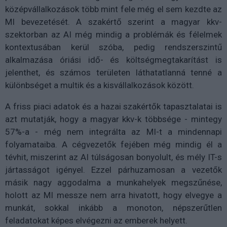
középvállalkozások több mint fele még el sem kezdte az
MI bevezetését. A szakértő szerint a magyar kkv-
szektorban az AI még mindig a problémák és félelmek
kontextusában kerül szóba, pedig rendszerszintű
alkalmazása óriási idő- és költségmegtakarítást is
jelenthet, és számos területen láthatatlanná tenné a
különbséget a multik és a kisvállalkozások között.
A friss piaci adatok és a hazai szakértők tapasztalatai is
azt mutatják, hogy a magyar kkv-k többsége - mintegy
57%-a - még nem integrálta az MI-t a mindennapi
folyamataiba. A cégvezetők fejében még mindig él a
tévhit, miszerint az AI túlságosan bonyolult, és mély IT-s
jártasságot igényel. Ezzel párhuzamosan a vezetők
másik nagy aggodalma a munkahelyek megszűnése,
holott az MI messze nem arra hivatott, hogy elvegye a
munkát, sokkal inkább a monoton, népszerűtlen
feladatokat képes elvégezni az emberek helyett.