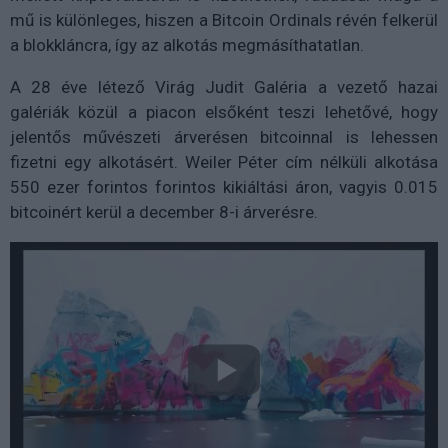
mű is különleges, hiszen a Bitcoin Ordinals révén felkerül
a blokkláncra, így az alkotás megmásíthatatlan.
A 28 éve létező Virág Judit Galéria a vezető hazai
galériák közül a piacon elsőként teszi lehetővé, hogy
jelentős művészeti árverésen bitcoinnal is lehessen
fizetni egy alkotásért. Weiler Péter cím nélküli alkotása
550 ezer forintos forintos kikiáltási áron, vagyis 0.015
bitcoinért kerül a december 8-i árverésre.