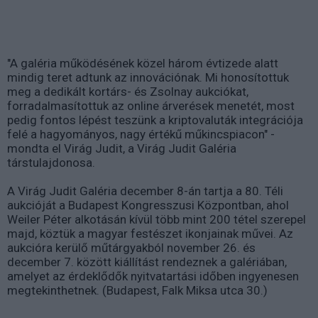
"A galéria működésének közel három évtizede alatt
mindig teret adtunk az innovációnak. Mi honosítottuk
meg a dedikált kortárs- és Zsolnay aukciókat,
forradalmasítottuk az online árverések menetét, most
pedig fontos lépést teszünk a kriptovaluták integrációja
felé a hagyományos, nagy értékű műkincspiacon" -
mondta el Virág Judit, a Virág Judit Galéria
társtulajdonosa.
A Virág Judit Galéria december 8-án tartja a 80. Téli
aukcióját a Budapest Kongresszusi Központban, ahol
Weiler Péter alkotásán kívül több mint 200 tétel szerepel
majd, köztük a magyar festészet ikonjainak művei. Az
aukcióra kerülő műtárgyakból november 26. és
december 7. között kiállítást rendeznek a galériában,
amelyet az érdeklődők nyitvatartási időben ingyenesen
megtekinthetnek. (Budapest, Falk Miksa utca 30.)