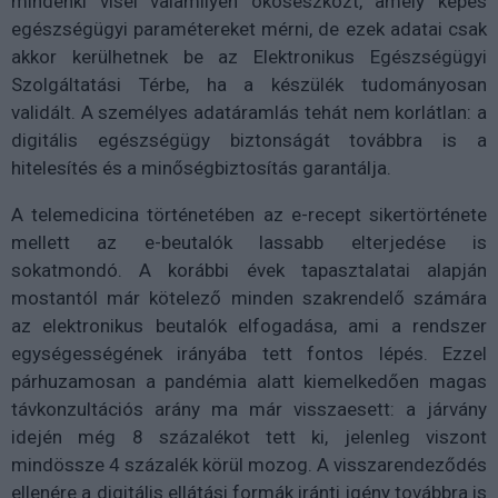
mindenki visel valamilyen okoseszközt, amely képes
egészségügyi paramétereket mérni, de ezek adatai csak
akkor kerülhetnek be az Elektronikus Egészségügyi
Szolgáltatási Térbe, ha a készülék tudományosan
validált. A személyes adatáramlás tehát nem korlátlan: a
digitális egészségügy biztonságát továbbra is a
hitelesítés és a minőségbiztosítás garantálja.
A telemedicina történetében az e-recept sikertörténete
mellett az e-beutalók lassabb elterjedése is
sokatmondó. A korábbi évek tapasztalatai alapján
mostantól már kötelező minden szakrendelő számára
az elektronikus beutalók elfogadása, ami a rendszer
egységességének irányába tett fontos lépés. Ezzel
párhuzamosan a pandémia alatt kiemelkedően magas
távkonzultációs arány ma már visszaesett: a járvány
idején még 8 százalékot tett ki, jelenleg viszont
mindössze 4 százalék körül mozog. A visszarendeződés
ellenére a digitális ellátási formák iránti igény továbbra is