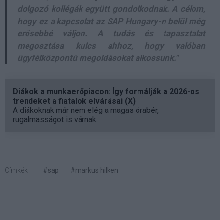
dolgozó kollégák együtt gondolkodnak. A célom,
hogy ez a kapcsolat az SAP Hungary-n belül még
erősebbé váljon. A tudás és tapasztalat
megosztása kulcs ahhoz, hogy valóban
ügyfélközpontú megoldásokat alkossunk."
Diákok a munkaerőpiacon: Így formálják a 2026-os
trendeket a fiatalok elvárásai (X)
A diákoknak már nem elég a magas órabér,
rugalmasságot is várnak.
Címkék:
#sap
#markus hilken