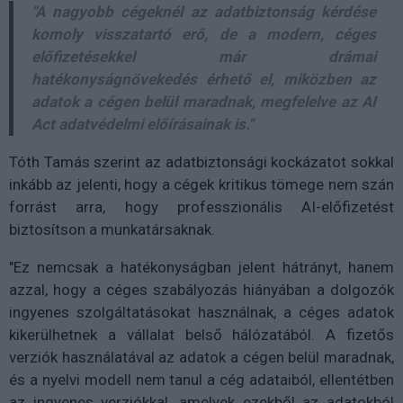
"A nagyobb cégeknél az adatbiztonság kérdése
komoly visszatartó erő, de a modern, céges
előfizetésekkel már drámai
hatékonyságnövekedés érhető el, miközben az
adatok a cégen belül maradnak, megfelelve az AI
Act adatvédelmi előírásainak is."
Tóth Tamás szerint az adatbiztonsági kockázatot sokkal
inkább az jelenti, hogy a cégek kritikus tömege nem szán
forrást arra, hogy professzionális AI-előfizetést
biztosítson a munkatársaknak.
"Ez nemcsak a hatékonyságban jelent hátrányt, hanem
azzal, hogy a céges szabályozás hiányában a dolgozók
ingyenes szolgáltatásokat használnak, a céges adatok
kikerülhetnek a vállalat belső hálózatából. A fizetős
verziók használatával az adatok a cégen belül maradnak,
és a nyelvi modell nem tanul a cég adataiból, ellentétben
az ingyenes verziókkal, amelyek ezekből az adatokból