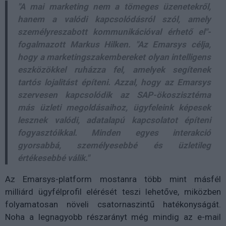
"A mai marketing nem a tömeges üzenetekről,
hanem a valódi kapcsolódásról szól, amely
személyreszabott kommunikációval érhető el"-
fogalmazott Markus Hilken. "Az Emarsys célja,
hogy a marketingszakembereket olyan intelligens
eszközökkel ruházza fel, amelyek segítenek
tartós lojalitást építeni. Azzal, hogy az Emarsys
szervesen kapcsolódik az SAP-ökoszisztéma
más üzleti megoldásaihoz, ügyfeleink képesek
lesznek valódi, adatalapú kapcsolatot építeni
fogyasztóikkal. Minden egyes interakció
gyorsabbá, személyesebbé és üzletileg
értékesebbé válik."
Az Emarsys-platform mostanra több mint másfél
milliárd ügyfélprofil elérését teszi lehetőve, miközben
folyamatosan növeli csatornaszintű hatékonyságát.
Noha a legnagyobb részarányt még mindig az e-mail