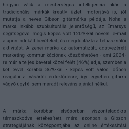
hogyan válik a mesterséges intelligencia akár a
tradicionális márkák kreatív üzleti motorjává is, jól
mutatja a neves Gibson gitármárka példája. Noha a
márka inkább szubkulturális jelentőségű, az Emarsys
segítségével mégis képes volt 120%-kal növelni e-mail
alapon indukált bevételeit, és megduplázta a felhasználói
aktivitást. A zenei márka az automatizált, adatvezérelt
marketing kommunikációnak köszönhetően - ami 2024-
re már a teljes bevétel közel felét (46%) adja, szemben a
két évvel korábbi 36%-kal - képes volt valós időben
reagálni a vásárlói érdeklődésre, így egyetlen gitárra
vágyó ügyfél sem maradt releváns ajánlat nélkül.
A márka korábban elsősorban viszonteladókra
támaszkodva értékesített, mára azonban a Gibson
stratégiájának középpontjába az online értékesítési