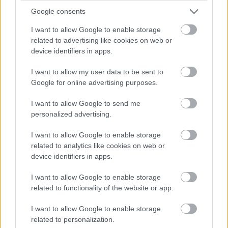
hamarosan külön gombot kapó Copilot for Microsoft
Google consents
365 a nagy nyelvi modellek képességeit a vállalatok saját
I want to allow Google to enable storage
adataival ötvözi, hogy valós idejű, üzleti kontextusba
related to advertising like cookies on web or
helyezett felismerésekkel segítse működésüket.
device identifiers in apps.
Az Nvidia AI Enterprise szoftverplatformjára épülő, most
I want to allow my user data to be sent to
bejelentett NIM mikroszolgáltatások szintén bekerülnek
Google for online advertising purposes.
az Azure Marketplace AI kínálatába. A felhőnatív NIM
I want to allow Google to send me
mikroszolgáltatásokkal a vállalatok két tucatnál több,
personalized advertising.
népszerű alapmodellt taníthatnak saját adataikon, és
bárhol futtatható, kész konténereket kapnak a
I want to allow Google to enable storage
teljesítményre optimalizált AI alkalmazások gyors
related to analytics like cookies on web or
bevezetéséhez.
device identifiers in apps.
I want to allow Google to enable storage
related to functionality of the website or app.
Diákok a munkaerőpiacon: Így formálják a 2026-os
I want to allow Google to enable storage
trendeket a fiatalok elvárásai (X)
A diákoknak már nem elég a magas órabér,
related to personalization.