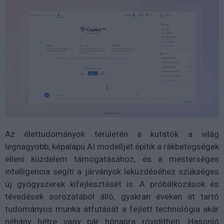
Az élettudományok területén a kutatók a világ
legnagyobb, képalapú AI modelljét építik a rákbetegségek
elleni küzdelem támogatásához, és a mesterséges
intelligencia segíti a járványok leküzdéséhez szükséges
új gyógyszerek kifejlesztését is. A próbálkozások és
tévedések sorozatából álló, gyakran éveken át tartó
tudományos munka átfutását a fejlett technológia akár
néhány hétre vagy pár hónapra rövidítheti. Hasonló