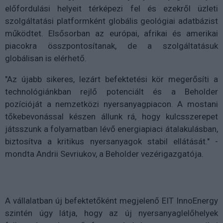
előfordulási helyeit térképezi fel és ezekről üzleti
szolgáltatási platformként globális geológiai adatbázist
működtet. Elsősorban az európai, afrikai és amerikai
piacokra összpontosítanak, de a szolgáltatásuk
globálisan is elérhető.
"Az újabb sikeres, lezárt befektetési kör megerősíti a
technológiánkban rejlő potenciált és a Beholder
pozícióját a nemzetközi nyersanyagpiacon. A mostani
tőkebevonással készen állunk rá, hogy kulcsszerepet
játsszunk a folyamatban lévő energiapiaci átalakulásban,
biztosítva a kritikus nyersanyagok stabil ellátását." -
mondta Andrii Sevriukov, a Beholder vezérigazgatója.
A vállalatban új befektetőként megjelenő EIT InnoEnergy
szintén úgy látja, hogy az új nyersanyaglelőhelyek