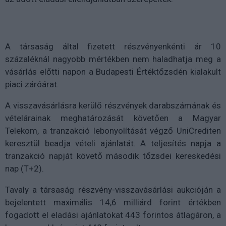
A társaság által fizetett részvényenkénti ár 10
százaléknál nagyobb mértékben nem haladhatja meg a
vásárlás előtti napon a Budapesti Értéktőzsdén kialakult
piaci záróárat.
A visszavásárlásra kerülő részvények darabszámának és
vételárainak meghatározását követően a Magyar
Telekom, a tranzakció lebonyolítását végző UniCrediten
keresztül beadja vételi ajánlatát. A teljesítés napja a
tranzakció napját követő második tőzsdei kereskedési
nap (T+2).
Tavaly a társaság részvény-visszavásárlási aukcióján a
bejelentett maximális 14,6 milliárd forint értékben
fogadott el eladási ajánlatokat 443 forintos átlagáron, a