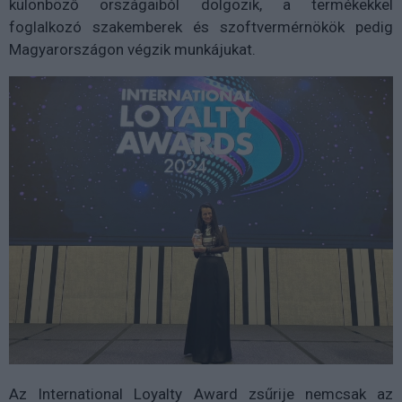
különböző országaiból dolgozik, a termékekkel
foglalkozó szakemberek és szoftvermérnökök pedig
Magyarországon végzik munkájukat.
Az International Loyalty Award zsűrije nemcsak az