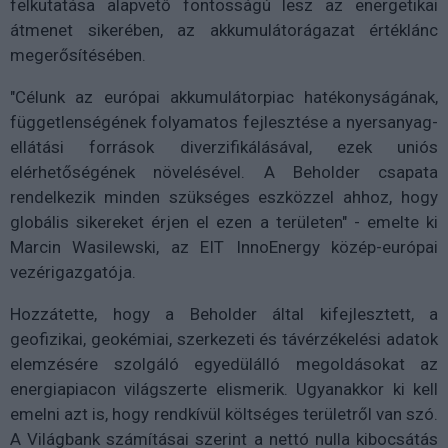
felkutatása alapvető fontosságú lesz az energetikai
átmenet sikerében, az akkumulátorágazat értéklánc
megerősítésében.
"Célunk az európai akkumulátorpiac hatékonyságának,
függetlenségének folyamatos fejlesztése a nyersanyag-
ellátási források diverzifikálásával, ezek uniós
elérhetőségének növelésével. A Beholder csapata
rendelkezik minden szükséges eszközzel ahhoz, hogy
globális sikereket érjen el ezen a területen" - emelte ki
Marcin Wasilewski, az EIT InnoEnergy közép-európai
vezérigazgatója.
Hozzátette, hogy a Beholder által kifejlesztett, a
geofizikai, geokémiai, szerkezeti és távérzékelési adatok
elemzésére szolgáló egyedülálló megoldásokat az
energiapiacon világszerte elismerik. Ugyanakkor ki kell
emelni azt is, hogy rendkívül költséges területről van szó.
A Világbank számításai szerint a nettó nulla kibocsátás