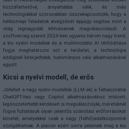
hozzáférhetővé, árnyaltabbá válik, és más
technológiákkal szorosabban összekapcsolódik, hogy a
hétköznapi feladatok elvégzését éppúgy segítse, mint a
világ legnagyobb kihívásainak megválaszolását. A
szoftvercég szerint 2024-ben ugyanis három nagy trend,
a kis nyelvi modellek és a multimodális AI térhódítása
fogja meghatározni ezt a területet, a technológia
eddiginél kiterjedtebb, tudományos célú alkalmazásával
együtt.
Kicsi a nyelvi modell, de erős
Jóllehet a nagy nyelvi modellek (LLM-ek) a felhasználók
ChatGPT-hez vagy Copilot alkalmazásokhoz intézett,
legösszetettebb kérdéseit is megválaszolják, méretüknél
fogva futtatásuk olyan jelentős számítási erőforrásokat
követel, amelyekkel csak a nagy (felhő)adatközpontok
szolgálhatnak. A piacon ezért sorra jelennek meg a kis