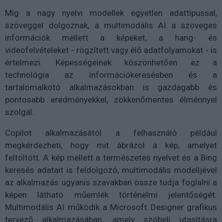
Míg a nagy nyelvi modellek egyetlen adattípussal,
szöveggel dolgoznak, a multimodális AI a szöveges
információk mellett a képeket, a hang- és
videofelvételeket - rögzített vagy élő adatfolyamokat - is
értelmezi. Képességeinek köszönhetően ez a
technológia az információkeresésben és a
tartalomalkotó alkalmazásokban is gazdagabb és
pontosabb eredményekkel, zökkenőmentes élménnyel
szolgál.
Copilot alkalmazásától a felhasználó például
megkérdezheti, hogy mit ábrázol a kép, amelyet
feltöltött. A kép mellett a természetes nyelvet és a Bing
keresés adatait is feldolgozó, multimodális modelljével
az alkalmazás ugyanis szavakban össze tudja foglalni a
képen látható műemlék történelmi jelentőségét.
Multimodális AI működik a Microsoft Designer grafikus
tervező alkalmazásában, amely szóbeli utasításra