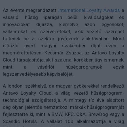
Az évente megrendezett
International Loyalty Awards
a
vásárlói hűség iparágán belüli kiválóságokat és
innovációkat díjazza, kiemelve azon egyéneket,
vállalatokat és szervezeteket, akik vezető szerepet
töltenek be a szektor jövőjének alakításában. Most
először nyert magyar szakember díjat ezen a
megmérettetésen: Kecsmár Zsuzsa, az Antavo Loyalty
Cloud társalapítója, akit szakmai körökben úgy ismernek,
mint a vásárlói hűségprogramok egyik
legszenvedélyesebb képviselőjét.
A londoni székhelyű, de magyar gyökerekkel rendelkező
Antavo Loyalty Cloud, a világ vezető hűségprogram-
technológiai szolgáltatója. A mintegy tíz éve alapított
cég olyan jelentős nemzetközi márkák hűségprogramját
fejlesztette ki, mint a BMW, KFC, C&A, BrewDog vagy a
Scandic Hotels. A vállalat 100 alkalmazottja a világ