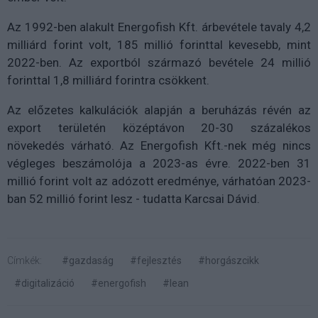
Az 1992-ben alakult Energofish Kft. árbevétele tavaly 4,2
milliárd forint volt, 185 millió forinttal kevesebb, mint
2022-ben. Az exportból származó bevétele 24 millió
forinttal 1,8 milliárd forintra csökkent.
Az előzetes kalkulációk alapján a beruházás révén az
export területén középtávon 20-30 százalékos
növekedés várható. Az Energofish Kft.-nek még nincs
végleges beszámolója a 2023-as évre. 2022-ben 31
millió forint volt az adózott eredménye, várhatóan 2023-
ban 52 millió forint lesz - tudatta Karcsai Dávid.
Címkék:
#gazdaság
#fejlesztés
#horgászcikk
#digitalizáció
#energofish
#lean