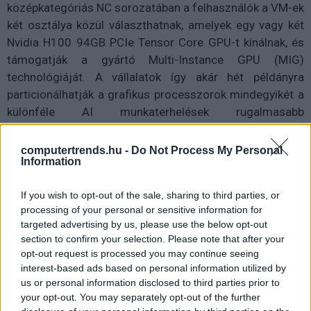
középkategóriás NC sorozatában a felhasználók a VM-ek
két osztálya közül választhatnak, amelyek egy vagy két
Nvidia H100 94GB PCIe Tensor Core GPU-t kínálnak, és
támogatják a gyártó Multi-Instance GPU (MIG)
technológiáját. A vállalatok így akár hét példányra
particionálhatják a grafikus processzorok mindegyikét a
különféle AI munkaterhelések rugalmasabb
kiszolgálásához és skálázásához.
computertrends.hu -
Do Not Process My Personal
Felhőalapú, AI és szuperszámítógépes technológiáit
Information
integrálva a két szállító az élettudományok és az
egészségügy területén is bővíti együttműködését. A
If you wish to opt-out of the sale, sharing to third parties, or
Microsoft Azure felhőjében elérhető Nvidia DGX Cloud
processing of your personal or sensitive information for
targeted advertising by us, please use the below opt-out
platformmal és az Nvidia Clara mikroszolgáltatásokkal
section to confirm your selection. Please note that after your
az egészségügyi szolgáltatók, a gyógyszeripari és
opt-out request is processed you may continue seeing
biotechnológiai vállalatok, valamint az orvosi eszközöket
interest-based ads based on personal information utilized by
gyártó cégek hamarosan nagyobb teljesítményű AI
us or personal information disclosed to third parties prior to
modellekkel gyorsíthatják fel klinikai kutatásaikat és
your opt-out. You may separately opt-out of the further