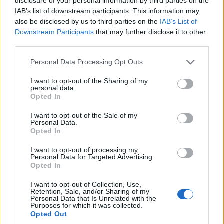
disclosure of your personal information by third parties on the
növelhetik a betegellátás hatékonyságát.
IAB’s list of downstream participants. This information may
also be disclosed by us to third parties on the
IAB’s List of
Az Nvidia Omniverse Cloud API alkalmazásprogramozási
Downstream Participants
that may further disclose it to other
interfészei az év hátralevő részében szintén a Microsoft
third parties.
Azure felhőjében válnak elsőként elérhetővé, hogy a
Please note that this website/app uses one or more Google
fejlesztőket a különböző adatforrások
Personal Data Processing Opt Outs
services and may gather and store information including but
összekapcsolásában és a fizikai világból nyert adatokra
not limited to your visit or usage behaviour. You may click to
I want to opt-out of the Sharing of my
épülő, valósághű virtualizációk készítésében segítsék
personal data.
grant or deny consent to Google and its third-party tags to
Opted In
például az ipari digitalizáció terén. A GTC konferencián a
use your data for below specified purposes in below Google
Microsoft ezt a Power BI interaktív 3D viewer
consent section.
I want to opt-out of the Sale of my
Personal Data.
alkalmazásával szemléltette, amelyben az üzemeltetők a
Opted In
gyár háromdimenziós digitális ikertestvérén láthatják a
létesítmény működését mutató, valós idejű adatokat.
I want to opt-out of processing my
Personal Data for Targeted Advertising.
Opted In
További újdonság, hogy a Copilot for Microsoft 365-öt is
Nvidia technológiák - a gyártó Triton Inference Server
I want to opt-out of Collection, Use,
Retention, Sale, and/or Sharing of my
nyílt forráskódú szoftvere és grafikus processzorai -
Personal Data that Is Unrelated with the
Purposes for which it was collected.
támogatják a pontos következtetésben és
Opted Out
előrejelzésben. A Windows 11 PC-k fizikai billentyűzetén