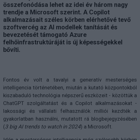
összefonódása lehet az idei év három nagy
trendje a Microsoft szerint. A Copilot
alkalmazásait széles körben elérhetővé tevő
szoftvercég az AI modellek tanítását és
bevezetését támogató Azure
felhőinfrastruktúráját is új képességekkel
bővíti.
Fontos év volt a tavalyi a generatív mesterséges
intelligencia történetében, miután a kutató központokból
kiszabaduló technológia népszerű eszközeit - közöttük a
ChatGPT szolgáltatást és a Copilot alkalmazásokat -
lakossági és vállalati felhasználók milliói kezdték a
gyakorlatban használni, mutatott rá blogbejegyzésében
(
3 big AI trends to watch in 2024
) a Microsoft.
Idén a mesterséges intelligencia még szélesebb körben