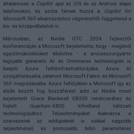
általánosan a
Copilot app
az iOS és az Android alapú
telefonokon, és azóta férnek hozzá a
Copilot for
Microsoft 365
alkalmazáshoz cégmérettől függetlenül a
kis- és középvállalatok is.
Márciusban, az Nvidia GTC 2024 fejlesztői
konferenciáján a Microsoft bejelentette, hogy - meglévő
együttműködésüket kibővítve - a processzorgyártó
legújabb generatív AI és Omniverse technológiáit is
beépíti Azure felhőinfrastruktúrájába, Azure AI
szolgáltatásaiba, valamint Microsoft Fabric és Microsoft
365 megoldásaiba. Azure felhőjében a Microsoft így az
elsők között fog hozzáférést adni az Nvidia most
bejelentett Grace Blackwell GB200 rendszeréhez és
fejlett Quantum-X800 InfiniBand hálózati
technológiájához. Teljesítményüket kiaknázva a
szervezetek az eddigieknél is sokkal nagyobb
teljesítményű és pontosabb, billió paraméteres