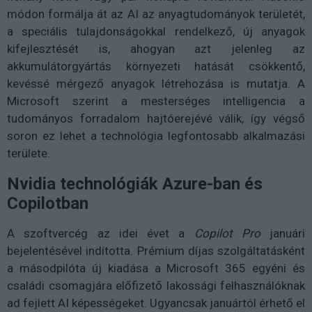
módon formálja át az AI az anyagtudományok területét,
a speciális tulajdonságokkal rendelkező, új anyagok
kifejlesztését is, ahogyan azt jelenleg az
akkumulátorgyártás környezeti hatását csökkentő,
kevéssé mérgező anyagok létrehozása is mutatja. A
Microsoft szerint a mesterséges intelligencia a
tudományos forradalom hajtóerejévé válik, így végső
soron ez lehet a technológia legfontosabb alkalmazási
területe.
Nvidia technológiák Azure-ban és
Copilotban
A szoftvercég az idei évet a
Copilot Pro
januári
bejelentésével indította. Prémium díjas szolgáltatásként
a másodpilóta új kiadása a Microsoft 365 egyéni és
családi csomagjára előfizető lakossági felhasználóknak
ad fejlett AI képességeket. Ugyancsak januártól érhető el