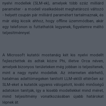
nyelvi modellek (SLM-ek), amelyek több száz milliárd
paraméter - a modell viselkedését meghatározó változó
- helyett csupán pár milliárd paramétert tartalmaznak, és
már elég kicsik ahhoz, hogy offline üzemmódban, akár
egy telefonon is futtathatók legyenek, figyelemre méltó
teljesítménnyel.
A Microsoft kutatói mostanáig két kis nyelvi modellt
fejlesztettek és adtak közre Phi, illetve Orca néven,
amelyek bizonyos területeken még jobban is teljesítenek,
mint a nagy nyelvi modellek. Az interneten elérhető,
hatalmas adattömegeken tanított LLM-ektől eltérően az
SLM-eket a kutatók ugyanis válogatott, kiváló minőségű
adatokon tanítják, így a kisebb modellekkel mind méret,
mind teljesítmény vonatkozásában újabb határokat
lépnek át.