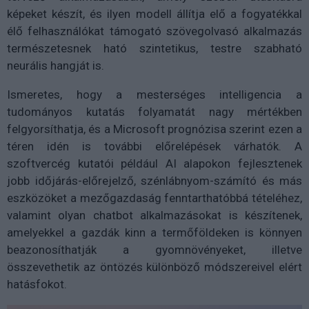
képeket készít, és ilyen modell állítja elő a fogyatékkal
élő felhasználókat támogató szövegolvasó alkalmazás
természetesnek ható szintetikus, testre szabható
neurális hangját is.
Ismeretes, hogy a mesterséges intelligencia a
tudományos kutatás folyamatát nagy mértékben
felgyorsíthatja, és a Microsoft prognózisa szerint ezen a
téren idén is további előrelépések várhatók. A
szoftvercég kutatói például AI alapokon fejlesztenek
jobb időjárás-előrejelző, szénlábnyom-számító és más
eszközöket a mezőgazdaság fenntarthatóbbá tételéhez,
valamint olyan chatbot alkalmazásokat is készítenek,
amelyekkel a gazdák kinn a termőföldeken is könnyen
beazonosíthatják a gyomnövényeket, illetve
összevethetik az öntözés különböző módszereivel elért
hatásfokot.