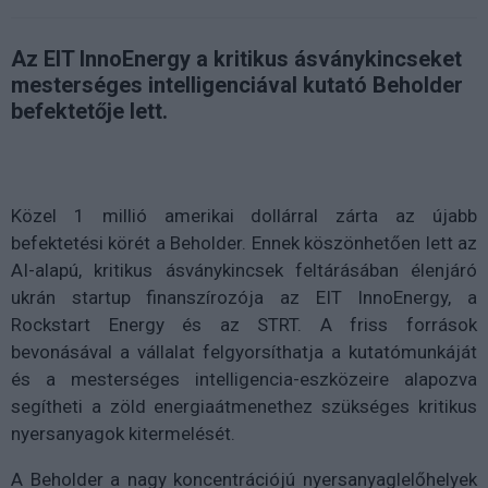
Az EIT InnoEnergy a kritikus ásványkincseket
mesterséges intelligenciával kutató Beholder
befektetője lett.
Közel 1 millió amerikai dollárral zárta az újabb
befektetési körét a Beholder. Ennek köszönhetően lett az
AI-alapú, kritikus ásványkincsek feltárásában élenjáró
ukrán startup finanszírozója az EIT InnoEnergy, a
Rockstart Energy és az STRT. A friss források
bevonásával a vállalat felgyorsíthatja a kutatómunkáját
és a mesterséges intelligencia-eszközeire alapozva
segítheti a zöld energiaátmenethez szükséges kritikus
nyersanyagok kitermelését.
A Beholder a nagy koncentrációjú nyersanyaglelőhelyek