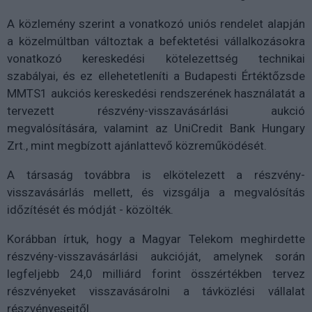
A közlemény szerint a vonatkozó uniós rendelet alapján
a közelmúltban változtak a befektetési vállalkozásokra
vonatkozó kereskedési kötelezettség technikai
szabályai, és ez ellehetetleníti a Budapesti Értéktőzsde
MMTS1 aukciós kereskedési rendszerének használatát a
tervezett részvény-visszavásárlási aukció
megvalósítására, valamint az UniCredit Bank Hungary
Zrt., mint megbízott ajánlattevő közreműködését.
A társaság továbbra is elkötelezett a részvény-
visszavásárlás mellett, és vizsgálja a megvalósítás
időzítését és módját - közölték.
Korábban írtuk, hogy a Magyar Telekom meghirdette
részvény-visszavásárlási aukcióját, amelynek során
legfeljebb 24,0 milliárd forint összértékben tervez
részvényeket visszavásárolni a távközlési vállalat
részvényeseitől.