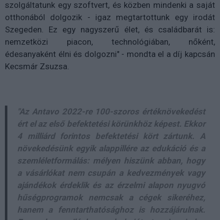
szolgáltatunk egy szoftvert, és közben mindenki a saját
otthonából dolgozik - igaz megtartottunk egy irodát
Szegeden. Ez egy nagyszerű élet, és családbarát is:
nemzetközi piacon, technológiában, nőként,
édesanyaként élni és dolgozni" - mondta el a díj kapcsán
Kecsmár Zsuzsa.
"Az Antavo 2022-re 100-szoros értéknövekedést
ért el az első befektetési körünkhöz képest. Ekkor
4 milliárd forintos befektetési kört zártunk. A
növekedésünk egyik alappillére az edukáció és a
szemléletformálás: mélyen hiszünk abban, hogy
a vásárlókat nem csupán a kedvezmények vagy
ajándékok érdeklik és az érzelmi alapon nyugvó
hűségprogramok nemcsak a cégek sikeréhez,
hanem a fenntarthatósághoz is hozzájárulnak.