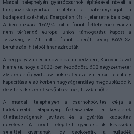
Marcali telephelyén gyártócsarnok építésével növeli a
horgászcikk-gyártás területén a hatékonyságát a
budapesti székhelyű Energofish Kft. - jelentette be a cég.
A beruházásra 162,94 millió forint feltételesen vissza
nem térítendő európai uniós támogatást kapott a
társaság, a 70 millió forint önerőt pedig KAVOSZ
beruházási hitelből finanszírozták.
A cég pályázati és innovációs menedzsere, Karcsai Dávid
kiemelte, hogy a 2022-ben kezdődött, 602 négyzetméter
alapterületű gyártócsarnok építésével a marcali telephely
kapacitása első körben nagyságrendileg megduplázódik,
de a tervek szerint később ez még tovább nőhet.
A marcali telephelyen a csarnokbővítés célja a
hatékonyabb alapanyag felhasználás, a készletek
átláthatóságának javítása és a gyártási kapacitás
növelése. A most telepített gyártósorok kevesebb
selejttel gyártanak, így csökkentik a hulladék