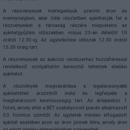
A részvényesek mérlegelésük szerinti áron és
mennyiségben, akár több részletben ajánlhatják fel a
részvényeiket a társaság részére megvételre az
ajánlatgyűjtési időszakban, május 23-án délelőtt 10
órától 12.30-ig. Az ügyletkötési időszak 12.30 órától
15.30 óráig tart.
A részvényesek az aukciós rendszerhez hozzáféréssel
rendelkező szolgáltatón keresztül tehetnek eladási
ajánlatot.
A részvények megvásárlása a legalacsonyabb
ajánlattételi árszintről indul és legfeljebb a
meghatározott keretösszegig tart. Az árlépésköz 1
forint, amely eltér a BÉT szabályozott piacán alkalmazott
0,5 forintos szinttől. Az ügyletek minden elfogadott
ajánlat esetében azon az áron jönnek létre, amely áron
az adott eladási ellenajánlatban szerepeltek.