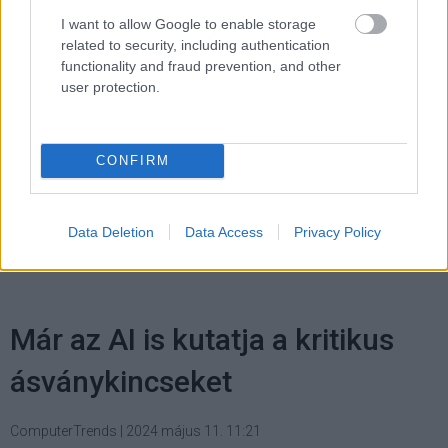
rugalmasságot is várnak.
I want to allow Google to enable storage
related to security, including authentication
functionality and fraud prevention, and other
user protection.
Címkék:
#microsoft
#modell
#másodpilóta
#copilot
#azure
#3 big ai trends to watch in 2024
#copilot pro
CONFIRM
#copilot app
#copilot for microsoft 365
#azure nc h100 v5
vm
Data Deletion
Data Access
Privacy Policy
Már az AI is kutatja a kritikus
ásványkincseket
ComputerTrends
|
2024 május 11. 11:21