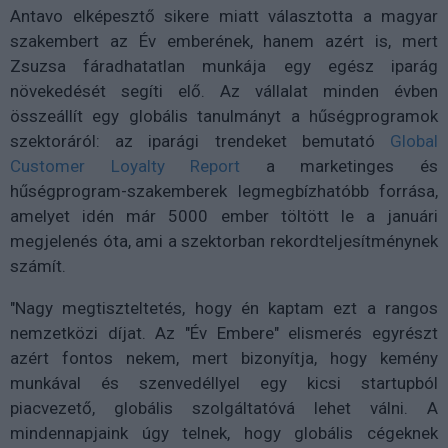
Antavo elképesztő sikere miatt választotta a magyar
szakembert az Év emberének, hanem azért is, mert
Zsuzsa fáradhatatlan munkája egy egész iparág
növekedését segíti elő. Az vállalat minden évben
összeállít egy globális tanulmányt a hűségprogramok
szektoráról: az iparági trendeket bemutató
Global
Customer Loyalty Report
a marketinges és
hűségprogram-szakemberek legmegbízhatóbb forrása,
amelyet idén már 5000 ember töltött le a januári
megjelenés óta, ami a szektorban rekordteljesítménynek
számít.
"Nagy megtiszteltetés, hogy én kaptam ezt a rangos
nemzetközi díjat. Az "Év Embere" elismerés egyrészt
azért fontos nekem, mert bizonyítja, hogy kemény
munkával és szenvedéllyel egy kicsi startupból
piacvezető, globális szolgáltatóvá lehet válni. A
mindennapjaink úgy telnek, hogy globális cégeknek