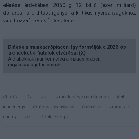
elérése érdekében, 2050-ig 12 billió (ezer milliárd)
dolláros ráfordítást igényel a kritikus nyersanyagokhoz
való hozzáférések fejlesztése.
Diákok a munkaerőpiacon: Így formálják a 2026-os
trendeket a fiatalok elvárásai (X)
A diákoknak már nem elég a magas órabér,
rugalmasságot is várnak.
Címkék:
#ai
#mi
#mesterséges intelligencia
#eit
innoenergy
#kritikus ásványkincs
#beholder
#rockstart
energy
#strt
#zöld energia