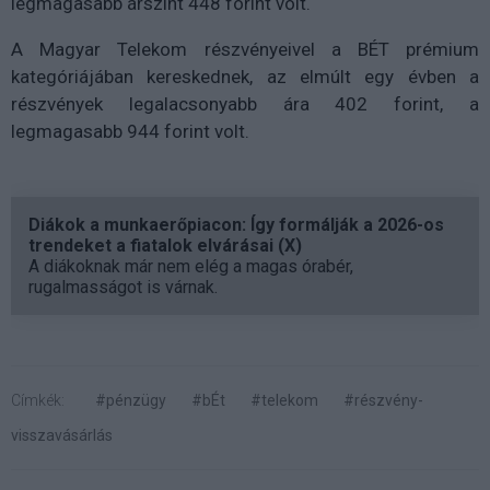
legmagasabb árszint 448 forint volt.
A Magyar Telekom részvényeivel a BÉT prémium
kategóriájában kereskednek, az elmúlt egy évben a
részvények legalacsonyabb ára 402 forint, a
legmagasabb 944 forint volt.
Diákok a munkaerőpiacon: Így formálják a 2026-os
trendeket a fiatalok elvárásai (X)
A diákoknak már nem elég a magas órabér,
rugalmasságot is várnak.
Címkék:
#pénzügy
#bÉt
#telekom
#részvény-
visszavásárlás