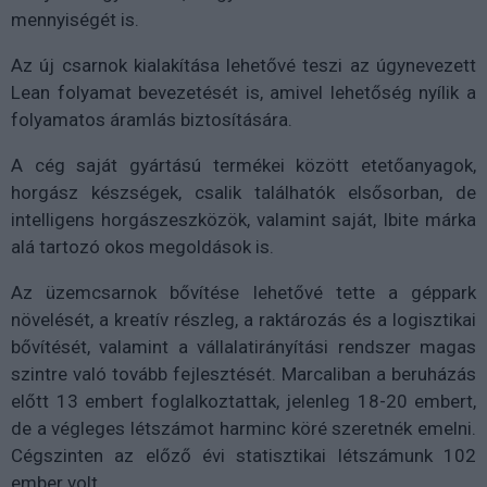
mennyiségét is.
Az új csarnok kialakítása lehetővé teszi az úgynevezett
Lean folyamat bevezetését is, amivel lehetőség nyílik a
folyamatos áramlás biztosítására.
A cég saját gyártású termékei között etetőanyagok,
horgász készségek, csalik találhatók elsősorban, de
intelligens horgászeszközök, valamint saját, Ibite márka
alá tartozó okos megoldások is.
Az üzemcsarnok bővítése lehetővé tette a géppark
növelését, a kreatív részleg, a raktározás és a logisztikai
bővítését, valamint a vállalatirányítási rendszer magas
szintre való tovább fejlesztését. Marcaliban a beruházás
előtt 13 embert foglalkoztattak, jelenleg 18-20 embert,
de a végleges létszámot harminc köré szeretnék emelni.
Cégszinten az előző évi statisztikai létszámunk 102
ember volt.