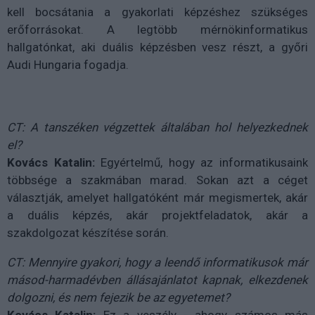
kell bocsátania a gyakorlati képzéshez szükséges
erőforrásokat. A legtöbb mérnökinformatikus
hallgatónkat, aki duális képzésben vesz részt, a győri
Audi Hungaria fogadja.
CT: A tanszéken végzettek általában hol helyezkednek
el?
Kovács Katalin:
Egyértelmű, hogy az informatikusaink
többsége a szakmában marad. Sokan azt a céget
választják, amelyet hallgatóként már megismertek, akár
a duális képzés, akár projektfeladatok, akár a
szakdolgozat készítése során.
CT: Mennyire gyakori, hogy a leendő informatikusok már
másod-harmadévben állásajánlatot kapnak, elkezdenek
dolgozni, és nem fejezik be az egyetemet?
Kovács Katalin:
Ez a veszély - ahogy számos más