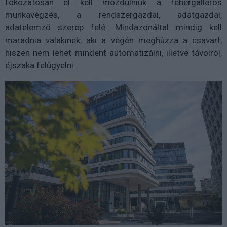
fokozatosan el kell mozdulniuk a fehérgalléros
munkavégzés, a rendszergazdai, adatgazdai,
adatelemző szerep felé. Mindazonáltal mindig kell
maradnia valakinek, aki a végén meghúzza a csavart,
hiszen nem lehet mindent automatizálni, illetve távolról,
éjszaka felügyelni.