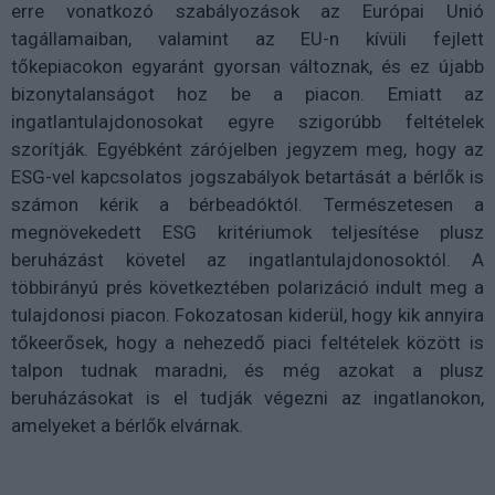
erre vonatkozó szabályozások az Európai Unió
tagállamaiban, valamint az EU-n kívüli fejlett
tőkepiacokon egyaránt gyorsan változnak, és ez újabb
bizonytalanságot hoz be a piacon. Emiatt az
ingatlantulajdonosokat egyre szigorúbb feltételek
szorítják. Egyébként zárójelben jegyzem meg, hogy az
ESG-vel kapcsolatos jogszabályok betartását a bérlők is
számon kérik a bérbeadóktól. Természetesen a
megnövekedett ESG kritériumok teljesítése plusz
beruházást követel az ingatlantulajdonosoktól. A
többirányú prés következtében polarizáció indult meg a
tulajdonosi piacon. Fokozatosan kiderül, hogy kik annyira
tőkeerősek, hogy a nehezedő piaci feltételek között is
talpon tudnak maradni, és még azokat a plusz
beruházásokat is el tudják végezni az ingatlanokon,
amelyeket a bérlők elvárnak.