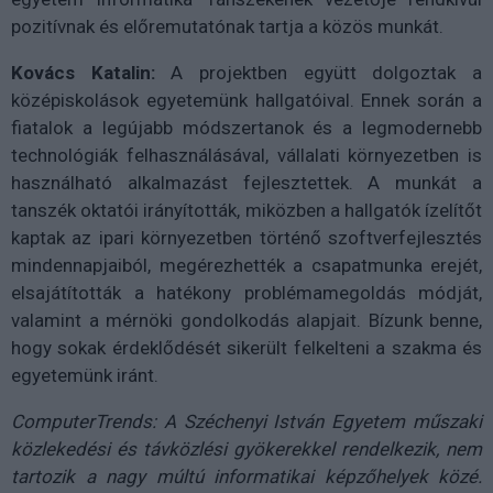
pozitívnak és előremutatónak tartja a közös munkát.
Kovács Katalin:
A projektben együtt dolgoztak a
középiskolások egyetemünk hallgatóival. Ennek során a
fiatalok a legújabb módszertanok és a legmodernebb
technológiák felhasználásával, vállalati környezetben is
használható alkalmazást fejlesztettek. A munkát a
tanszék oktatói irányították, miközben a hallgatók ízelítőt
kaptak az ipari környezetben történő szoftverfejlesztés
mindennapjaiból, megérezhették a csapatmunka erejét,
elsajátították a hatékony problémamegoldás módját,
valamint a mérnöki gondolkodás alapjait. Bízunk benne,
hogy sokak érdeklődését sikerült felkelteni a szakma és
egyetemünk iránt.
ComputerTrends: A Széchenyi István Egyetem műszaki
közlekedési és távközlési gyökerekkel rendelkezik, nem
tartozik a nagy múltú informatikai képzőhelyek közé.