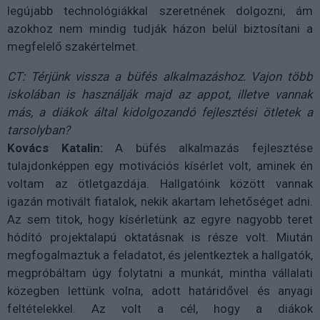
legújabb technológiákkal szeretnének dolgozni, ám
azokhoz nem mindig tudják házon belül biztosítani a
megfelelő szakértelmet.
CT: Térjünk vissza a büfés alkalmazáshoz. Vajon több
iskolában is használják majd az appot, illetve vannak
más, a diákok által kidolgozandó fejlesztési ötletek a
tarsolyban?
Kovács Katalin:
A büfés alkalmazás fejlesztése
tulajdonképpen egy motivációs kísérlet volt, aminek én
voltam az ötletgazdája. Hallgatóink között vannak
igazán motivált fiatalok, nekik akartam lehetőséget adni.
Az sem titok, hogy kísérletünk az egyre nagyobb teret
hódító projektalapú oktatásnak is része volt. Miután
megfogalmaztuk a feladatot, és jelentkeztek a hallgatók,
megpróbáltam úgy folytatni a munkát, mintha vállalati
közegben lettünk volna, adott határidővel és anyagi
feltételekkel. Az volt a cél, hogy a diákok