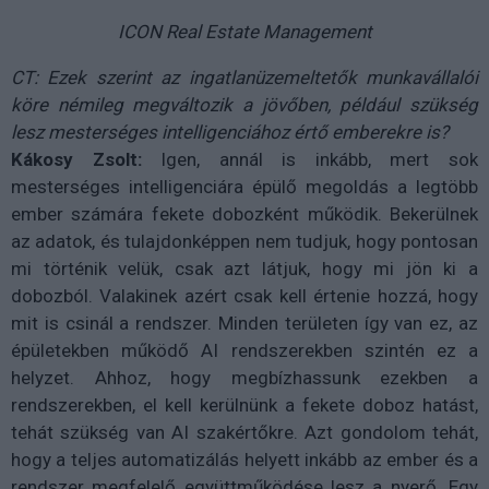
ICON Real Estate Management
CT: Ezek szerint az ingatlanüzemeltetők munkavállalói
köre némileg megváltozik a jövőben, például szükség
lesz mesterséges intelligenciához értő emberekre is?
Kákosy Zsolt:
Igen, annál is inkább, mert sok
mesterséges intelligenciára épülő megoldás a legtöbb
ember számára fekete dobozként működik. Bekerülnek
az adatok, és tulajdonképpen nem tudjuk, hogy pontosan
mi történik velük, csak azt látjuk, hogy mi jön ki a
dobozból. Valakinek azért csak kell értenie hozzá, hogy
mit is csinál a rendszer. Minden területen így van ez, az
épületekben működő AI rendszerekben szintén ez a
helyzet. Ahhoz, hogy megbízhassunk ezekben a
rendszerekben, el kell kerülnünk a fekete doboz hatást,
tehát szükség van AI szakértőkre. Azt gondolom tehát,
hogy a teljes automatizálás helyett inkább az ember és a
rendszer megfelelő együttműködése lesz a nyerő. Egy