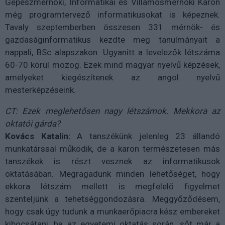
Gépészmérnöki, Informatikai és Villamosmérnöki Karon
még programtervező informatikusokat is képeznek.
Tavaly szeptemberben összesen 331 mérnök- és
gazdaságinformatikus kezdte meg tanulmányait a
nappali, BSc alapszakon. Ugyanitt a levelezők létszáma
60-70 körül mozog. Ezek mind magyar nyelvű képzések,
amelyeket kiegészítenek az angol nyelvű
mesterképzéseink.
CT: Ezek meglehetősen nagy létszámok. Mekkora az
oktatói gárda?
Kovács Katalin:
A tanszékünk jelenleg 23 állandó
munkatárssal működik, de a karon természetesen más
tanszékek is részt vesznek az informatikusok
oktatásában. Megragadunk minden lehetőséget, hogy
ekkora létszám mellett is megfelelő figyelmet
szenteljünk a tehetséggondozásra. Meggyőződésem,
hogy csak úgy tudunk a munkaerőpiacra kész embereket
kibocsátani, ha az egyetemi oktatás során, sőt már a