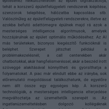
építéséhez nélkülözhetetlen az épület digitalizációja,
tehát a korszerű épületfelügyeleti rendszerek kiépítése,
szenzorok telepítése, hálózatba kapcsolása stb.
Valószínűleg az épületfelügyeleti rendszerekre, illetve az
azokba befutó adattömegre épülnek majd rá azok a
mesterséges intelligencia algoritmusok, amelyek
hozzájárulnak az épület optimális működéséhez. Az AI
más területeken, bizonyos kiegészítő funkcióknál is
beléphet. Szerepet játszhat például a
problémakezelésnél; a call centerekben akár
chatbotokkal, akár hangfelismeréssel, akár a beszéd írott
szöveggé alakításával könnyítheti és gyorsíthatja a
folyamatokat. A piac már elindult ebbe az irányba, sok
előremutató megoldással találkozhatunk, de egyelőre
nem állt össze egy egységes kép. A korszerű
technológiák, a mesterséges intelligencia elterjedése
megváltoztatja az üzemeltetők szerepét is. Az
ingatlanüzemeltetésben dolgozó kollégáknak