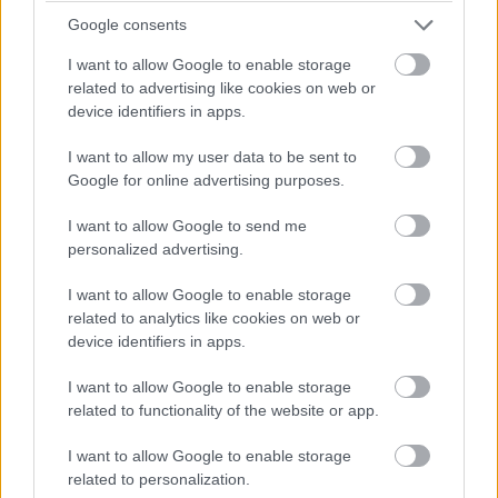
Közelít az AI korszak az
Google consents
irodaházakban is
I want to allow Google to enable storage
related to advertising like cookies on web or
device identifiers in apps.
Mallász Judit
|
2024 augusztus 19. 09:07
I want to allow my user data to be sent to
Google for online advertising purposes.
Az ingatlanüzemeltetésben és az irodaházak
működésében még csak mutatóban vannak
I want to allow Google to send me
AI-alapú megoldások, de terjedésük
personalized advertising.
feltartóztathatatlan. A korszerű technológiák
I want to allow Google to enable storage
megjelenése azonban csak az egyik fontos
related to analytics like cookies on web or
tényező a meglehetősen bizonytalan
device identifiers in apps.
irodabérleti piacon. Egyelőre nem látható,
hogy az irodai/otthoni munka mérlege melyik
I want to allow Google to enable storage
irányba billen el, de problémákat okoznak a
related to functionality of the website or app.
változó ESG szabályok is.
I want to allow Google to enable storage
related to personalization.