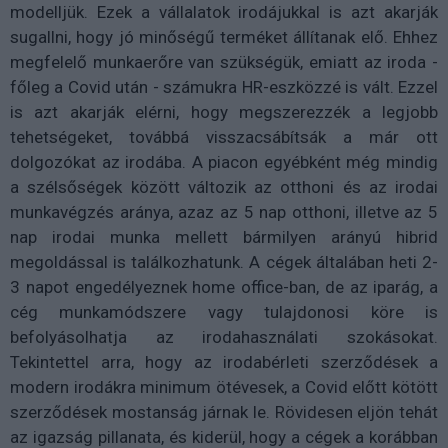
modelljük. Ezek a vállalatok irodájukkal is azt akarják
sugallni, hogy jó minőségű terméket állítanak elő. Ehhez
megfelelő munkaerőre van szükségük, emiatt az iroda -
főleg a Covid után - számukra HR-eszközzé is vált. Ezzel
is azt akarják elérni, hogy megszerezzék a legjobb
tehetségeket, továbbá visszacsábítsák a már ott
dolgozókat az irodába. A piacon egyébként még mindig
a szélsőségek között változik az otthoni és az irodai
munkavégzés aránya, azaz az 5 nap otthoni, illetve az 5
nap irodai munka mellett bármilyen arányú hibrid
megoldással is találkozhatunk. A cégek általában heti 2-
3 napot engedélyeznek home office-ban, de az iparág, a
cég munkamódszere vagy tulajdonosi köre is
befolyásolhatja az irodahasználati szokásokat.
Tekintettel arra, hogy az irodabérleti szerződések a
modern irodákra minimum ötévesek, a Covid előtt kötött
szerződések mostanság járnak le. Rövidesen eljön tehát
az igazság pillanata, és kiderül, hogy a cégek a korábban