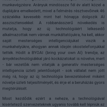
munkavégzésre. Arányuk mindössze fél év alatt közel a
duplájára emelkedett, mivel a felmérés résztvevőinek 46
százaléka kevesebb mint hat hónapja dolgozik AI
asszisztensekkel. A robbanásszerű növekedés is
mutatja, hogy az új technológiáért lelkesedő
alkalmazottak nem várnak munkáltatójukra, ha kell, akkor
saját mesterséges intelligenciájukat viszik a
munkahelyükre, ahogyan annak idején okostelefonjukkal
tették. Hódít a BYOAI (bring your own AI) trendje, az
árnyéktechnológiákkal járó kockázatokat is növelve, mert
- bár vezetőik nem vitatják a generatív mesterséges
intelligencia üzleti jelentőségét - sok vállalat nem jött
még rá, hogy az új technológia bevezetésével miként
növelje üzleti teljesítményét, és érje el a beruházás gyors
megtérülését.
Most kezdődik ezért a neheze, a technológiával
kísérletező szervezeteknek ugyanis tovább kell lépniük az