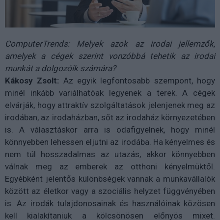
ComputerTrends: Melyek azok az irodai jellemzők,
amelyek a cégek szerint vonzóbbá tehetik az irodai
munkát a dolgozóik számára?
Kákosy Zsolt:
Az egyik legfontosabb szempont, hogy
minél inkább variálhatóak legyenek a terek. A cégek
elvárják, hogy attraktív szolgáltatások jelenjenek meg az
irodában, az irodaházban, sőt az irodaház környezetében
is. A választáskor arra is odafigyelnek, hogy minél
könnyebben lehessen eljutni az irodába. Ha kényelmes és
nem túl hosszadalmas az utazás, akkor könnyebben
válnak meg az emberek az otthoni kényelmüktől.
Egyébként jelentős különbségek vannak a munkavállalók
között az életkor vagy a szociális helyzet függvényében
is. Az irodák tulajdonosainak és használóinak közösen
kell kialakítaniuk a kölcsönösen előnyös mixet.