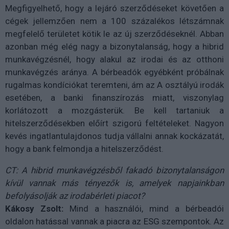
Megfigyelhető, hogy a lejáró szerződéseket követően a
cégek jellemzően nem a 100 százalékos létszámnak
megfelelő területet kötik le az új szerződéseknél. Abban
azonban még elég nagy a bizonytalanság, hogy a hibrid
munkavégzésnél, hogy alakul az irodai és az otthoni
munkavégzés aránya. A bérbeadók egyébként próbálnak
rugalmas kondíciókat teremteni, ám az A osztályú irodák
esetében, a banki finanszírozás miatt, viszonylag
korlátozott a mozgásterük. Be kell tartaniuk a
hitelszerződésekben előírt szigorú feltételeket. Nagyon
kevés ingatlantulajdonos tudja vállalni annak kockázatát,
hogy a bank felmondja a hitelszerződést.
CT: A hibrid munkavégzésből fakadó bizonytalanságon
kívül vannak más tényezők is, amelyek napjainkban
befolyásolják az irodabérleti piacot?
Kákosy Zsolt:
Mind a használói, mind a bérbeadói
oldalon hatással vannak a piacra az ESG szempontok. Az