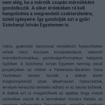
nem elég, ha a mérnök csupán mérnökként
gondolkozik. A siker érdekében rá kell
hangolódnia a megrendelő szakterületére,
üzleti igényeire. Így gondolják ezt a győri
Széchenyi István Egyetemen is.
Valós, gyakorlati haszonnal rendelkező fejlesztésben
vettek részt közösen középiskolások, valamint
mérnökinformatikus, gazdaságinformatikus hallgatók
Győrben. A Széchenyi István Egyetem nemrég zárult
projektjében az ötletet a Pattantyús-Ábrahám Géza
Technikum tanulói hozták: a diákok életét
megkönnyítendő olyan alkalmazást fejlesztettek,
amelyen keresztül rendelés adható le az iskolai büfének.
A diákok azt is megjelölhetik az appban, hogy melyik
szünetben veszik át a termékeket. Kovács Katalin, az
egyetem Informatika Tanszékének vezetője rendkívül