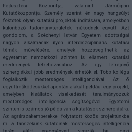
Fejlesztési Központja, valamint Járműipari
Kutatóközpontja. Személy szerint én nagy hangsúlyt
fektetek olyan kutatási projektek indítására, amelyekben
különböző tudományterületek működnek együtt. Azt
gondolom, a Széchenyi István Egyetem adottságai
nagyon alkalmasak ilyen interdiszciplináris kutatási
témák művelésére, amelyek hozzásegíthetik az
egyetemet nemzetközi szinten is elismert kutatási
eredmények létrehozásához. Az így létrejövő
szinergiákkal jobb eredmények érhetők el. Több kolléga
foglalkozik mesterséges intelligenciával. Az ő
együttműködésükkel spontán alakult például egy projekt,
amelyben kisállatok viselkedését tanulmányozzuk
mesterséges intelligencia segítségével. Egyetemi
szinten is számos jó példa van a kutatások szinergiájára.
Az agrárszakemberekkel folytatott közös projektünkbe
mi a tanszékünk kutatóinak mesterséges intelligencia
terén elért eredményeit visszük be. Igazi