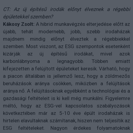
CT: Az új építésű irodák előnyt élveznek a régebbi
épületekkel szemben?
Kákosy Zsolt:
A hibrid munkavégzés elterjedése előtt az
újabb, tehát modernebb, jobb, szebb irodaházak
majdnem mindig előnyt élveztek a régebbiekkel
szemben. Most viszont, az ESG szempontok esetenként
kizárják az új építésű irodákat, mivel azok
karbonlábnyoma a legnagyobb. Többen emiatt
kifejezetten a felújított épületeket keresik. Várható, hogy
a piacon általában is jellemző lesz, hogy a zöldmezős
beruházások aránya csökken, miközben a felújítások
aránya nő. A felújításoknak egyébként a technológiai és a
gazdasági feltételeit is ki kell még munkálni. Figyelemre
méltó, hogy az ESG-vel kapcsolatos szabályozások
következtében már az 5-10 éve épült irodaházak is
hirtelen elavultaknak számítanak, hiszen nem teljesítik az
ESG feltételeket. Nagyon érdekes folyamatoknak