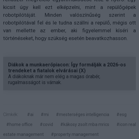
kicsit úgy kell ezt elképzelni, mint a repülőgépek
robotpilótáját. Minden valószínűség szerint a
robotpilótával fel és le tudna szállni a repülő, mégis ott
van mellette az ember, aki figyelemmel kíséri a
történéseket, hogy szükség esetén beavatkozhasson.
Diákok a munkaerőpiacon: Így formálják a 2026-os
trendeket a fiatalok elvárásai (X)
A diákoknak már nem elég a magas órabér,
rugalmasságot is várnak.
Címkék:
#ai
#mi
#mesterséges intelligencia
#esg
#home office
#covid
#kákosy zsolt mba mrics
#icon real
estate management
#property management