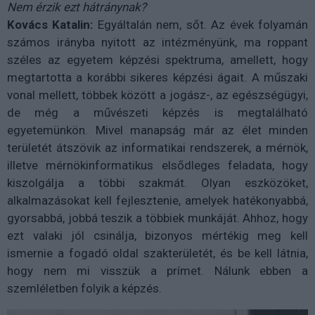
Nem érzik ezt hátránynak?
Kovács Katalin:
Egyáltalán nem, sőt. Az évek folyamán
számos irányba nyitott az intézményünk, ma roppant
széles az egyetem képzési spektruma, amellett, hogy
megtartotta a korábbi sikeres képzési ágait. A műszaki
vonal mellett, többek között a jogász-, az egészségügyi,
de még a művészeti képzés is megtalálható
egyetemünkön. Mivel manapság már az élet minden
területét átszövik az informatikai rendszerek, a mérnök,
illetve mérnökinformatikus elsődleges feladata, hogy
kiszolgálja a többi szakmát. Olyan eszközöket,
alkalmazásokat kell fejlesztenie, amelyek hatékonyabbá,
gyorsabbá, jobbá teszik a többiek munkáját. Ahhoz, hogy
ezt valaki jól csinálja, bizonyos mértékig meg kell
ismernie a fogadó oldal szakterületét, és be kell látnia,
hogy nem mi visszük a prímet. Nálunk ebben a
szemléletben folyik a képzés.