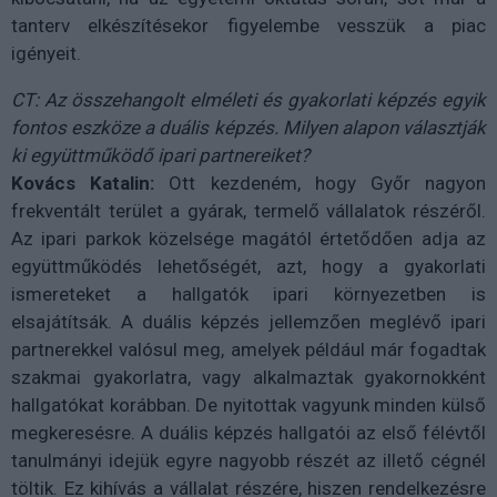
tanterv elkészítésekor figyelembe vesszük a piac
igényeit.
CT: Az összehangolt elméleti és gyakorlati képzés egyik
fontos eszköze a duális képzés. Milyen alapon választják
ki együttműködő ipari partnereiket?
Kovács Katalin:
Ott kezdeném, hogy Győr nagyon
frekventált terület a gyárak, termelő vállalatok részéről.
Az ipari parkok közelsége magától értetődően adja az
együttműködés lehetőségét, azt, hogy a gyakorlati
ismereteket a hallgatók ipari környezetben is
elsajátítsák. A duális képzés jellemzően meglévő ipari
partnerekkel valósul meg, amelyek például már fogadtak
szakmai gyakorlatra, vagy alkalmaztak gyakornokként
hallgatókat korábban. De nyitottak vagyunk minden külső
megkeresésre. A duális képzés hallgatói az első félévtől
tanulmányi idejük egyre nagyobb részét az illető cégnél
töltik. Ez kihívás a vállalat részére, hiszen rendelkezésre