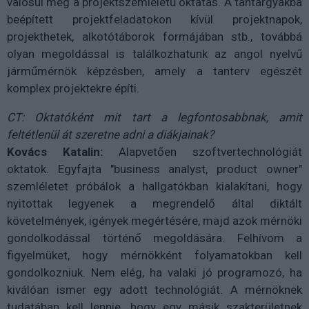
valósul meg a projektszemléletű oktatás. A tantárgyakba
beépített projektfeladatokon kívül projektnapok,
projekthetek, alkotótáborok formájában stb., továbbá
olyan megoldással is találkozhatunk az angol nyelvű
járműmérnök képzésben, amely a tanterv egészét
komplex projektekre építi.
CT: Oktatóként mit tart a legfontosabbnak, amit
feltétlenül át szeretne adni a diákjainak?
Kovács Katalin:
Alapvetően szoftvertechnológiát
oktatok. Egyfajta "business analyst, product owner"
szemléletet próbálok a hallgatókban kialakítani, hogy
nyitottak legyenek a megrendelő által diktált
követelmények, igények megértésére, majd azok mérnöki
gondolkodással történő megoldására. Felhívom a
figyelmüket, hogy mérnökként folyamatokban kell
gondolkozniuk. Nem elég, ha valaki jó programozó, ha
kiválóan ismer egy adott technológiát. A mérnöknek
tudatában kell lennie, hogy egy másik szakterületnek