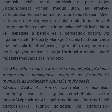
lehetünk tehát tanúi, amelyek a piac teljes
újragondolását vonják maguk után, és amelyek
változásokat hoznak az üzemeltetői feladatokban. Mivel
változnak a bérlői igények, továbbá a tulajdonosi helyzet
is meglehetősen nehéz, az ingatlankezelőnek kvázi hidat
kell képeznie a bérlők és a bérbeadók között. Az
ingatlankezelő (Property Manager) az, aki tisztában van a
ház műszaki lehetőségeivel, így miután megismerte a
bérlő igényeit, azokat le tudja fordítani a szóba jöhető
műszaki megvalósítási módokra.
CT: Mennyiben tudják a korszerű technológiák, például a
mesterséges intelligencia segíteni az üzemeltetők
munkáját, az irodaházak optimális működését?
Kákosy Zsolt:
Az AI-nak számtalan felhasználási
lehetősége van. Az ingatlanüzemeltetésben akkor
működőképesek az AI-alapú megoldások, ha megfelelő
adatbázisokkal tudnak dolgozni. Az adatbázisok