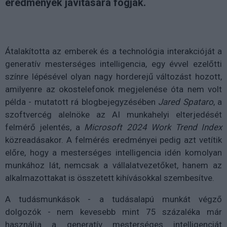
eredmények javítására fogják.
Átalakította az emberek és a technológia interakcióját a
generatív mesterséges intelligencia, egy évvel ezelőtti
színre lépésével olyan nagy horderejű változást hozott,
amilyenre az okostelefonok megjelenése óta nem volt
példa - mutatott rá blogbejegyzésében
Jared Spataro
, a
szoftvercég alelnöke az AI munkahelyi elterjedését
felmérő jelentés, a
Microsoft 2024 Work Trend Index
közreadásakor. A felmérés eredményei pedig azt vetítik
előre, hogy a mesterséges intelligencia idén komolyan
munkához lát, nemcsak a vállalatvezetőket, hanem az
alkalmazottakat is összetett kihívásokkal szembesítve.
A tudásmunkások - a tudásalapú munkát végző
dolgozók - nem kevesebb mint 75 százaléka már
használja a generatív mesterséges intelligenciát