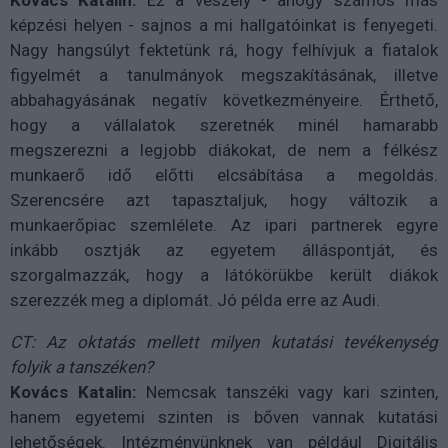
képzési helyen - sajnos a mi hallgatóinkat is fenyegeti.
Nagy hangsúlyt fektetünk rá, hogy felhívjuk a fiatalok
figyelmét a tanulmányok megszakításának, illetve
abbahagyásának negatív következményeire. Érthető,
hogy a vállalatok szeretnék minél hamarabb
megszerezni a legjobb diákokat, de nem a félkész
munkaerő idő előtti elcsábítása a megoldás.
Szerencsére azt tapasztaljuk, hogy változik a
munkaerőpiac szemlélete. Az ipari partnerek egyre
inkább osztják az egyetem álláspontját, és
szorgalmazzák, hogy a látókörükbe került diákok
szerezzék meg a diplomát. Jó példa erre az Audi.
CT: Az oktatás mellett milyen kutatási tevékenység
folyik a tanszéken?
Kovács Katalin:
Nemcsak tanszéki vagy kari szinten,
hanem egyetemi szinten is bőven vannak kutatási
lehetőségek. Intézményünknek van például Digitális