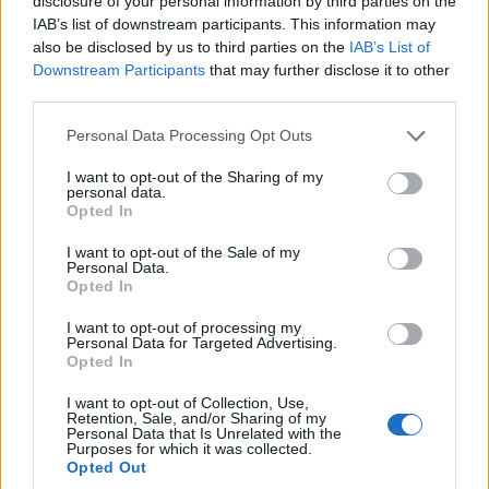
disclosure of your personal information by third parties on the
IAB’s list of downstream participants. This information may
also be disclosed by us to third parties on the
IAB’s List of
Downstream Participants
that may further disclose it to other
Címkék:
#projektalapú oktatás
#kovács katalin
third parties.
#széchenyi istván egyetem
#informatika tanszék
Please note that this website/app uses one or more Google
Personal Data Processing Opt Outs
services and may gather and store information including but
not limited to your visit or usage behaviour. You may click to
I want to opt-out of the Sharing of my
personal data.
grant or deny consent to Google and its third-party tags to
Opted In
use your data for below specified purposes in below Google
consent section.
I want to opt-out of the Sale of my
Personal Data.
Opted In
I want to opt-out of processing my
Personal Data for Targeted Advertising.
Opted In
Hozzászólások
I want to opt-out of Collection, Use,
Retention, Sale, and/or Sharing of my
Personal Data that Is Unrelated with the
Purposes for which it was collected.
Opted Out