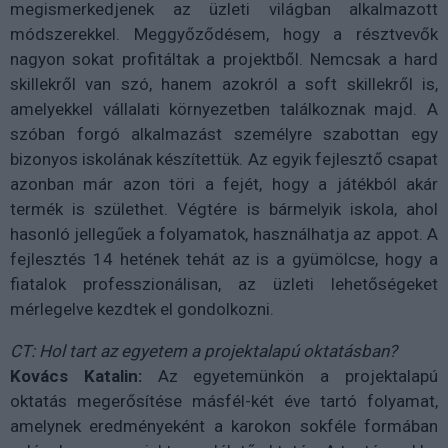
megismerkedjenek az üzleti világban alkalmazott
módszerekkel. Meggyőződésem, hogy a résztvevők
nagyon sokat profitáltak a projektből. Nemcsak a hard
skillekről van szó, hanem azokról a soft skillekről is,
amelyekkel vállalati környezetben találkoznak majd. A
szóban forgó alkalmazást személyre szabottan egy
bizonyos iskolának készítettük. Az egyik fejlesztő csapat
azonban már azon töri a fejét, hogy a játékból akár
termék is születhet. Végtére is bármelyik iskola, ahol
hasonló jellegűek a folyamatok, használhatja az appot. A
fejlesztés 14 hetének tehát az is a gyümölcse, hogy a
fiatalok professzionálisan, az üzleti lehetőségeket
mérlegelve kezdtek el gondolkozni.
CT: Hol tart az egyetem a projektalapú oktatásban?
Kovács Katalin:
Az egyetemünkön a projektalapú
oktatás megerősítése másfél-két éve tartó folyamat,
amelynek eredményeként a karokon sokféle formában