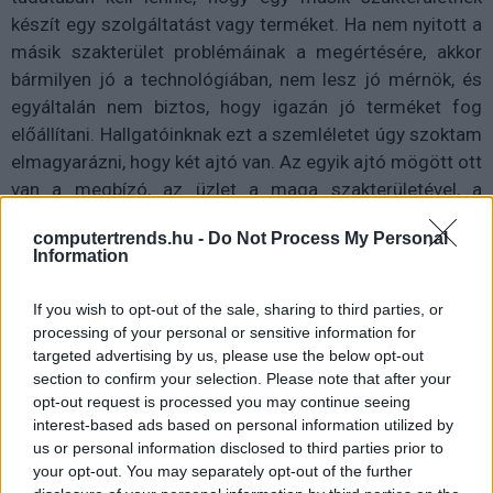
készít egy szolgáltatást vagy terméket. Ha nem nyitott a
másik szakterület problémáinak a megértésére, akkor
bármilyen jó a technológiában, nem lesz jó mérnök, és
egyáltalán nem biztos, hogy igazán jó terméket fog
előállítani. Hallgatóinknak ezt a szemléletet úgy szoktam
elmagyarázni, hogy két ajtó van. Az egyik ajtó mögött ott
van a megbízó, az üzlet a maga szakterületével, a
másiknál pedig a mérnöki csapatod. A te feladatot, hogy
computertrends.hu -
Do Not Process My Personal
ide-oda rohangálj a két ajtó között. Ha csak a mérnöki
Information
ajtó mögött maradsz, sosem érted meg, hogy a másik
oldal mit szeretne.
If you wish to opt-out of the sale, sharing to third parties, or
processing of your personal or sensitive information for
targeted advertising by us, please use the below opt-out
section to confirm your selection. Please note that after your
Diákok a munkaerőpiacon: Így formálják a 2026-os
opt-out request is processed you may continue seeing
trendeket a fiatalok elvárásai (X)
interest-based ads based on personal information utilized by
A diákoknak már nem elég a magas órabér,
us or personal information disclosed to third parties prior to
rugalmasságot is várnak.
your opt-out. You may separately opt-out of the further