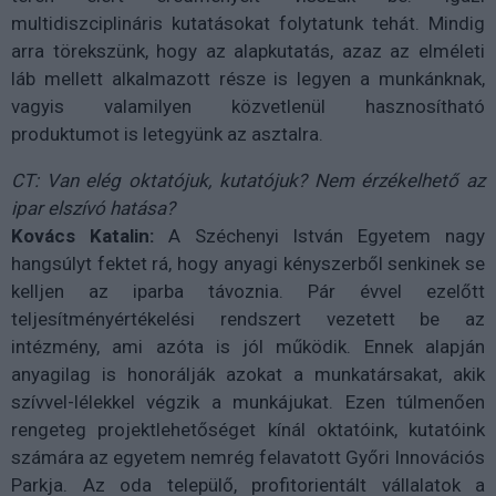
multidiszciplináris kutatásokat folytatunk tehát. Mindig
arra törekszünk, hogy az alapkutatás, azaz az elméleti
láb mellett alkalmazott része is legyen a munkánknak,
vagyis valamilyen közvetlenül hasznosítható
produktumot is letegyünk az asztalra.
CT: Van elég oktatójuk, kutatójuk? Nem érzékelhető az
ipar elszívó hatása?
Kovács Katalin:
A Széchenyi István Egyetem nagy
hangsúlyt fektet rá, hogy anyagi kényszerből senkinek se
kelljen az iparba távoznia. Pár évvel ezelőtt
teljesítményértékelési rendszert vezetett be az
intézmény, ami azóta is jól működik. Ennek alapján
anyagilag is honorálják azokat a munkatársakat, akik
szívvel-lélekkel végzik a munkájukat. Ezen túlmenően
rengeteg projektlehetőséget kínál oktatóink, kutatóink
számára az egyetem nemrég felavatott Győri Innovációs
Parkja. Az oda települő, profitorientált vállalatok a