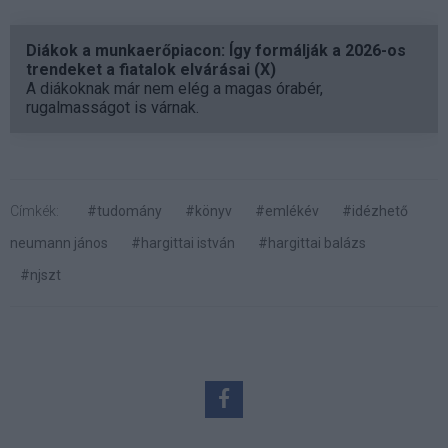
Diákok a munkaerőpiacon: Így formálják a 2026-os
trendeket a fiatalok elvárásai (X)
A diákoknak már nem elég a magas órabér,
rugalmasságot is várnak.
Címkék:
#tudomány
#könyv
#emlékév
#idézhető
neumann jános
#hargittai istván
#hargittai balázs
#njszt