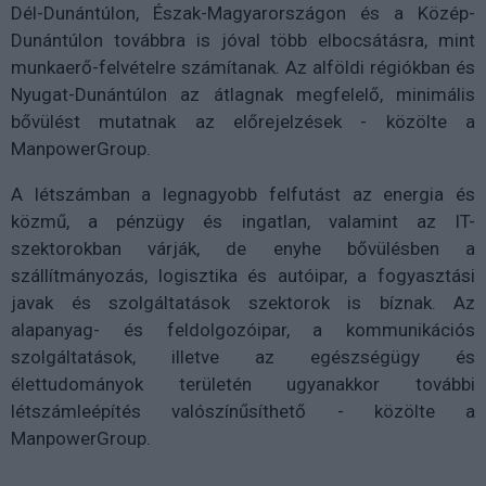
Dél-Dunántúlon, Észak-Magyarországon és a Közép-
Dunántúlon továbbra is jóval több elbocsátásra, mint
munkaerő-felvételre számítanak. Az alföldi régiókban és
Nyugat-Dunántúlon az átlagnak megfelelő, minimális
bővülést mutatnak az előrejelzések - közölte a
ManpowerGroup.
A létszámban a legnagyobb felfutást az energia és
közmű, a pénzügy és ingatlan, valamint az IT-
szektorokban várják, de enyhe bővülésben a
szállítmányozás, logisztika és autóipar, a fogyasztási
javak és szolgáltatások szektorok is bíznak. Az
alapanyag- és feldolgozóipar, a kommunikációs
szolgáltatások, illetve az egészségügy és
élettudományok területén ugyanakkor további
létszámleépítés valószínűsíthető - közölte a
ManpowerGroup.