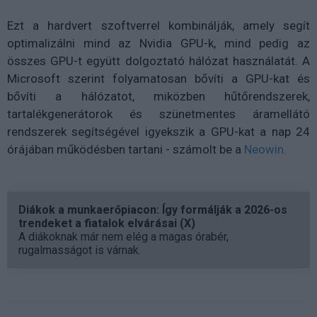
Ezt a hardvert szoftverrel kombinálják, amely segít
optimalizálni mind az Nvidia GPU-k, mind pedig az
összes GPU-t együtt dolgoztató hálózat használatát. A
Microsoft szerint folyamatosan bővíti a GPU-kat és
bővíti a hálózatot, miközben hűtőrendszerek,
tartalékgenerátorok és szünetmentes áramellátó
rendszerek segítségével igyekszik a GPU-kat a nap 24
órájában működésben tartani - számolt be a
Neowin
.
Diákok a munkaerőpiacon: Így formálják a 2026-os
trendeket a fiatalok elvárásai (X)
A diákoknak már nem elég a magas órabér,
rugalmasságot is várnak.