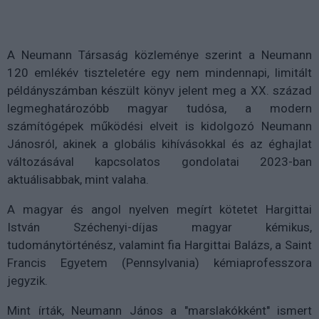
A Neumann Társaság közleménye szerint a Neumann
120 emlékév tiszteletére egy nem mindennapi, limitált
példányszámban készült könyv jelent meg a XX. század
legmeghatározóbb magyar tudósa, a modern
számítógépek működési elveit is kidolgozó Neumann
Jánosról, akinek a globális kihívásokkal és az éghajlat
változásával kapcsolatos gondolatai 2023-ban
aktuálisabbak, mint valaha.
A magyar és angol nyelven megírt kötetet Hargittai
István Széchenyi-díjas magyar kémikus,
tudománytörténész, valamint fia Hargittai Balázs, a Saint
Francis Egyetem (Pennsylvania) kémiaprofesszora
jegyzik.
Mint írták, Neumann János a "marslakókként" ismert