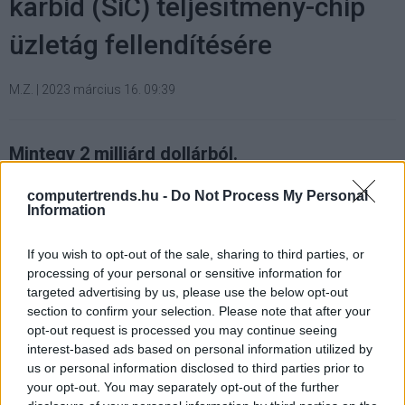
karbid (SiC) teljesítmény-chip
üzletág fellendítésére
M.Z.
|
2023 március 16. 09:39
Mintegy 2 milliárd dollárból.
computertrends.hu -
Do Not Process My Personal
Information
A Mitsubishi Electric
bejelentette
, hogy a 2026
If you wish to opt-out of the sale, sharing to third parties, or
márciusáig tartó ötéves időszakban a korábban
processing of your personal or sensitive information for
előirányzott beruházások tervét nagyjából megduplázza
targeted advertising by us, please use the below opt-out
és 2026 márciusáig mintegy 260 milliárd jenre
section to confirm your selection. Please note that after your
(hozzávetőleg 2 milliárd dollárra) emeli. A pénzt
opt-out request is processed you may continue seeing
interest-based ads based on personal information utilized by
elsősorban egy új ostyagyár építésére fordítják a
us or personal information disclosed to third parties prior to
szilícium-karbid (SiC) teljesítmény félvezetők
your opt-out. You may separately opt-out of the further
gyártásának bővítése érdekében.