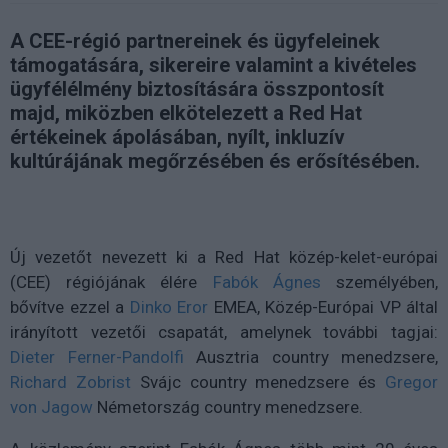
A CEE-régió partnereinek és ügyfeleinek
támogatására, sikereire valamint a kivételes
ügyfélélmény biztosítására összpontosít
majd, miközben elkötelezett a Red Hat
értékeinek ápolásában, nyílt, inkluzív
kultúrájának megőrzésében és erősítésében.
Új vezetőt nevezett ki a Red Hat közép-kelet-európai
(CEE) régiójának élére
Fabók Ágnes
személyében,
bővítve ezzel a
Dinko Eror
EMEA, Közép-Európai VP által
irányított vezetői csapatát, amelynek további tagjai:
Dieter Ferner-Pandolfi
Ausztria country menedzsere,
Richard Zobrist
Svájc country menedzsere és
Gregor
von Jagow
Németország country menedzsere.