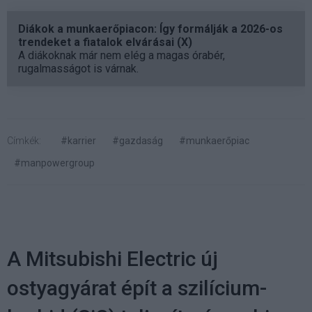
Diákok a munkaerőpiacon: Így formálják a 2026-os
trendeket a fiatalok elvárásai (X)
A diákoknak már nem elég a magas órabér,
rugalmasságot is várnak.
Címkék:
#karrier
#gazdaság
#munkaerőpiac
#manpowergroup
A Mitsubishi Electric új
ostyagyárat épít a szilícium-