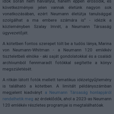
idők során nem halványul, hanem éppen erősödik, és
következményei jelen vannak életünk nagyon sok
vonatkozásában, ezért Neumann életútja tanulsággal
szolgálhat a ma embere számára is" - idézik a
közleményben Szalay Imrét, a Neumann Társaság
ügyvezetőjét.
A kötetben fontos szerepet tölt be a tudós lánya, Marina
von Neumann-Whitman - a Neumann 120 emlékév
tiszteletbeli elnöke - aki saját gondolatokkal és a családi
archívumból fennmaradt fotókkal segítette a könyv
megszületését.
A ritkán látott fotók mellett tematikus idézetgyűjtemény
is található a kötetben. A limitált példányszámban
megjelent kiadványt
a Neumann Társaság honlapjáról
rendelhetik meg
az érdeklődők, ahol a 2023-as Neumann
120 emlékév részletes programjai is megtalálhatóak.