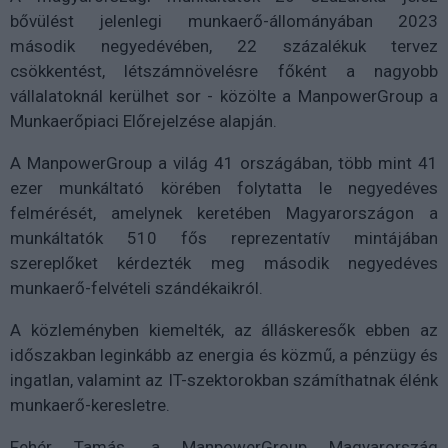
bővülést jelenlegi munkaerő-állományában 2023
második negyedévében, 22 százalékuk tervez
csökkentést, létszámnövelésre főként a nagyobb
vállalatoknál kerülhet sor - közölte a ManpowerGroup a
Munkaerőpiaci Előrejelzése alapján.
A ManpowerGroup a világ 41 országában, több mint 41
ezer munkáltató körében folytatta le negyedéves
felmérését, amelynek keretében Magyarországon a
munkáltatók 510 fős reprezentatív mintájában
szereplőket kérdezték meg második negyedéves
munkaerő-felvételi szándékaikról.
A közleményben kiemelték, az álláskeresők ebben az
időszakban leginkább az energia és közmű, a pénzügy és
ingatlan, valamint az IT-szektorokban számíthatnak élénk
munkaerő-keresletre.
Fehér Tamás, a ManpowerGroup Magyarország