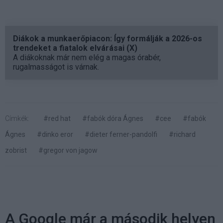
Diákok a munkaerőpiacon: Így formálják a 2026-os
trendeket a fiatalok elvárásai (X)
A diákoknak már nem elég a magas órabér,
rugalmasságot is várnak.
Címkék:
#red hat
#fabók dóra Ágnes
#cee
#fabók
Ágnes
#dinko eror
#dieter ferner-pandolfi
#richard
zobrist
#gregor von jagow
A Google már a második helyen