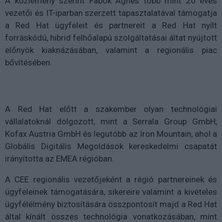
A közlemény szerint Fabók Ágnes több mint 20 éves
vezetői és IT-iparban szerzett tapasztalatával támogatja
a Red Hat ügyfeleit és partnereit a Red Hat nyílt
forráskódú, hibrid felhőalapú szolgáltatásai áltat nyújtott
előnyök kiaknázásában, valamint a regionális piac
bővítésében.
A Red Hat előtt a szakember olyan technológiai
vállalatoknál dolgozott, mint a Serrala Group GmbH,
Kofax Austria GmbH és legutóbb az Iron Mountain, ahol a
Globális Digitális Megoldások kereskedelmi csapatát
irányította az EMEA régióban.
A CEE regionális vezetőjeként a régió partnereinek és
ügyfeleinek támogatására, sikereire valamint a kivételes
ügyfélélmény biztosítására összpontosít majd a Red Hat
által kínált összes technológia vonatkozásában, mint