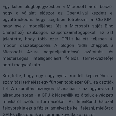
Egy külön blogbejegyzésben a Microsoft arról beszél,
hogy a vállalat először az OpenAI-val kezdett el
együttműködni, hogy segítsen létrehozni a ChatGPT
nagy nyelvi modelljéhez (és a Microsoft saját Bing
Chatjéhez) szükséges szuperszámítógépeket. Ez azt
jelentette, hogy több ezer GPU-t kellett teljesen új
módon összekapcsolni. A blogon Nidhi Chappell, a
Microsoft Azure nagyteljesítményű számítási és
mesterséges intelligenciáért felelős termékvezetője
adott magyarázatot.
Kifejtette, hogy egy nagy nyelvi modell képzéséhez a
számítási terhelést egy fürtben több ezer GPU-ra osztják
fel. A számítás bizonyos fázisaiban - az úgynevezett
allreduce során - a GPU-k kicserélik az általuk elvégzett
munkáról szóló információkat. Az InfiniBand hálózat
felgyorsítja ezt a fázist, amelyet be kell fejezni, mielőtt a
GPU-k elkezdhetik a számítás következő részét.