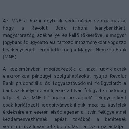
Az MNB a hazai ügyfelek védelmében szorgalmazza,
hogy a Revolut Bank itthoni leánybankként,
magyarországi székhellyel és kellő tőkeerővel, a magyar
jegybank felügyelete alá tartozó intézményként végezze
tevékenységét - erősítette meg a Magyar Nemzeti Bank
(MNB).
A közleményben megjegyezték: a hazai ügyfeleknek
elektronikus pénzügyi szolgáltatásokat nyújtó Revolut
Bank prudenciális és fogyasztóvédelmi felügyeletét a
bank székhelye szerinti, azaz a litván felügyeleti hatóság
látja el. Az MNB-t "fogadó országbeli" felügyeletként
csak korlátozott jogosítványok illetik meg: az ügyfelek
érdeksérelem esetén elsődlegesen a litván felügyeletnél
kezdeményezhetnek lépést, továbbá a betétesek
védelmét is a litván betétbiztosítási rendszer garantálja.