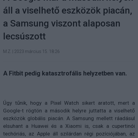
áll a viselhető eszközök piacán,
a Samsung viszont alaposan
lecsúszott
M.Z.
|
2023 március 15. 18:26
A Fitbit pedig katasztrofális helyzetben van.
Úgy tűnik, hogy a Pixel Watch sikert aratott, mert a
Google-t rögtön a második helyre juttatta a viselhető
eszközök globális piacán. A Samsung mellett ráadásul
elsuhant a Huawei és a Xiaomi is, csak a cupertinói
techóriás, az Apple áll szilárdan régi pozíciójában, az