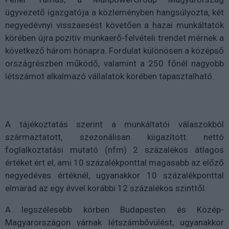
ügyvezető igazgatója a közleményben hangsúlyozta, két
negyedévnyi visszaesést követően a hazai munkáltatók
körében újra pozitív munkaerő-felvételi trendet mérnek a
következő három hónapra. Fordulat különösen a középső
országrészben működő, valamint a 250 főnél nagyobb
létszámot alkalmazó vállalatok körében tapasztalható.
A tájékoztatás szerint a munkáltatói válaszokból
származtatott, szezonálisan kiigazított nettó
foglalkoztatási mutató (nfm) 2 százalékos átlagos
értéket ért el, ami 10 százalékponttal magasabb az előző
negyedéves értéknél, ugyanakkor 10 százalékponttal
elmarad az egy évvel korábbi 12 százalékos szinttől.
A legszélesebb körben Budapesten és Közép-
Magyarországon várnak létszámbővülést, ugyanakkor