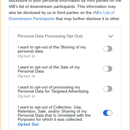
disclosure of your personal information by third parties on the
IAB’s list of downstream participants. This information may
A terv keretében a Mitsubishi Electric arra számít, hogy
also be disclosed by us to third parties on the
IAB’s List of
reagálni tud az elektromos járművekhez használt SiC
Downstream Participants
that may further disclose it to other
teljesítményfélvezetők iránti gyorsan növekvő keresletre,
third parties.
valamint az olyan új alkalmazások bővülő piacaira,
Please note that this website/app uses one or more Google
Personal Data Processing Opt Outs
amelyek például alacsony energiaveszteséget, magas
services and may gather and store information including but
hőmérsékleten való működést vagy nagy sebességű
not limited to your visit or usage behaviour. You may click to
I want to opt-out of the Sharing of my
personal data.
grant or deny consent to Google and its third-party tags to
kapcsolást igényelnek. A terv lehetővé teszi továbbá,
Opted In
use your data for below specified purposes in below Google
hogy a a cég hozzájáruljon az energiatakarékosság és a
consent section.
I want to opt-out of the Sale of my
szén-dioxid-mentesítés irányába mutató globális zöld
Personal Data.
átalakulási trendhez.
Opted In
I want to opt-out of processing my
Personal Data for Targeted Advertising.
Opted In
A megnövelt beruházás nagy részét, mintegy 100
I want to opt-out of Collection, Use,
milliárd jent egy új, 8 hüvelykes SiC-ostyaüzem
Retention, Sale, and/or Sharing of my
Personal Data that Is Unrelated with the
megépítésére és a kapcsolódó termelési létesítmények
Purposes for which it was collected.
fejlesztésére fordítják. Az új gyár, amely a Kumamoto
Opted Out