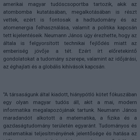
amerikai magyar tudóscsoportba tartozik, akik az
atombomba kutatásában, megalkotásában is részt
vettek, ezért is fontosak a hadtudomány és az
atomenergia felhasználása, valamit a politika kapcsán
tett kijelentéseik. Neumann János úgy érezhette, hogy az
általa is felgyorsított technikai fejlődés miatt az
emberiség jövője a tét. Ezért írt előretekintő
gondolatokat a tudomány szerepe, valamint az időjárási,
az éghajlati és a globális kihívások kapcsán.
"A társaságunk által kiadott, hiánypótló kötet fókuszában
egy olyan magyar tudós áll, akit a mai, modern
informatika megalapozójának tartunk. Neumann János
maradandót alkotott a matematika, a fizika és a
gazdaságtudomány területén egyaránt. Tudományos és
matematikai teljesítményének jelentősége és hatása az