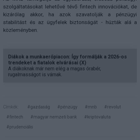
szolgáltatásokat lehetővé tévő fintech innovációkat, de
kizárólag akkor, ha azok szavatolják a pénzügyi
stabilitást és az ügyfelek biztonságát - húzták alá a
közleményben.
Diákok a munkaerőpiacon: Így formálják a 2026-os
trendeket a fiatalok elvárásai (X)
A diákoknak már nem elég a magas órabér,
rugalmasságot is várnak.
Címkék:
#gazdaság
#pénzügy
#mnb
#revolut
#fintech
#magyar nemzeti bank
#kriptovaluta
#prudenciális