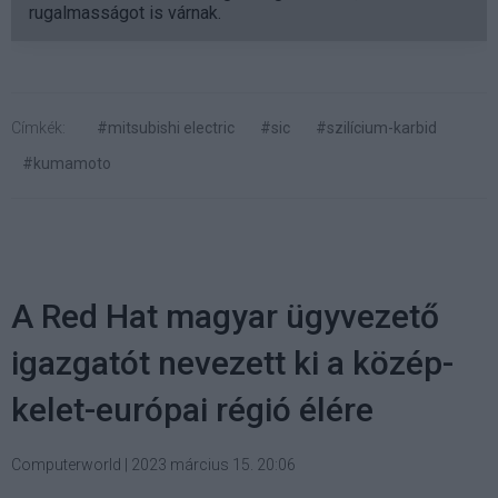
rugalmasságot is várnak.
Címkék:
#mitsubishi electric
#sic
#szilícium-karbid
#kumamoto
A Red Hat magyar ügyvezető
igazgatót nevezett ki a közép-
kelet-európai régió élére
Computerworld
|
2023 március 15. 20:06