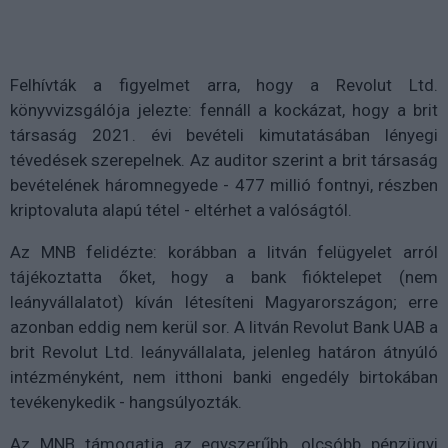
Felhívták a figyelmet arra, hogy a Revolut Ltd.
könyvvizsgálója jelezte: fennáll a kockázat, hogy a brit
társaság 2021. évi bevételi kimutatásában lényegi
tévedések szerepelnek. Az auditor szerint a brit társaság
bevételének háromnegyede - 477 millió fontnyi, részben
kriptovaluta alapú tétel - eltérhet a valóságtól.
Az MNB felidézte: korábban a litván felügyelet arról
tájékoztatta őket, hogy a bank fióktelepet (nem
leányvállalatot) kíván létesíteni Magyarországon; erre
azonban eddig nem kerül sor. A litván Revolut Bank UAB a
brit Revolut Ltd. leányvállalata, jelenleg határon átnyúló
intézményként, nem itthoni banki engedély birtokában
tevékenykedik - hangsúlyozták.
Az MNB támogatja az egyszerűbb, olcsóbb pénzügyi