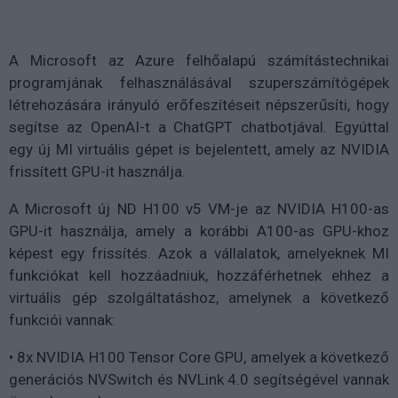
A Microsoft az Azure felhőalapú számítástechnikai
programjának felhasználásával szuperszámítógépek
létrehozására irányuló erőfeszítéseit népszerűsíti, hogy
segítse az OpenAI-t a ChatGPT chatbotjával. Egyúttal
egy új MI virtuális gépet is bejelentett, amely az NVIDIA
frissített GPU-it használja.
A Microsoft új ND H100 v5 VM-je az NVIDIA H100-as
GPU-it használja, amely a korábbi A100-as GPU-khoz
képest egy frissítés. Azok a vállalatok, amelyeknek MI
funkciókat kell hozzáadniuk, hozzáférhetnek ehhez a
virtuális gép szolgáltatáshoz, amelynek a következő
funkciói vannak:
• 8x NVIDIA H100 Tensor Core GPU, amelyek a következő
generációs NVSwitch és NVLink 4.0 segítségével vannak