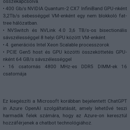
összekapcsolva.
• 400 Gb/s NVIDIA Quantum-2 CX7 InfiniBand GPU-nként
3,2Tb/s sebességgel VM-enként egy nem blokkoló fat-
tree hálózatban.
• NVSwitch és NVLink 4.0 3,6 TB/s-os bisectionális
sávszélességgel 8 helyi GPU között VM-enként.
• 4. generációs Intel Xeon Scalable processzorok
• PCIE Gen5 host és GPU közötti összeköttetés GPU-
nként 64 GB/s sávszélességgel
• 16 csatornás 4800 MHz-es DDR5 DIMM-ek 16
csatornája
Ez kiegészíti a Microsoft korábban bejelentett ChatGPT
in Azure OpenAI szolgáltatását, amely lehetővé teszi
harmadik felek számára, hogy az Azure-on keresztül
hozzáférjenek a chatbot technológiához.