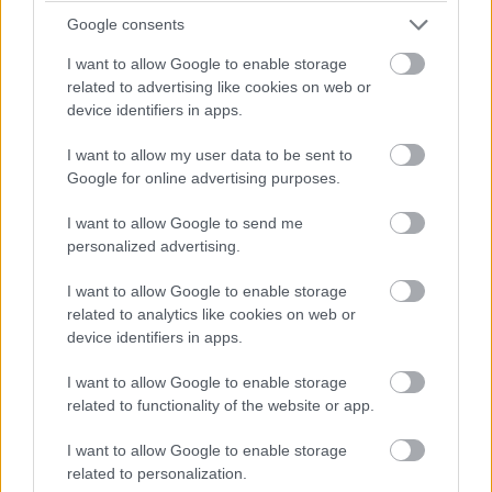
prefektúra Shisui területén található saját létesítményt
Google consents
foglalja magába, nagy átmérőjű, 8 hüvelykes SiC-
ostyákat fog gyártani, és egy, a legmodernebb
I want to allow Google to enable storage
related to advertising like cookies on web or
energiahatékonyságot és magas szintű automatizált
device identifiers in apps.
termelési hatékonyságot biztosító tisztaszobát vezet be.
Emellett a vállalat továbbfejleszti a 6 hüvelykes SiC-
I want to allow my user data to be sent to
ostyák gyártására szolgáló létesítményeit, hogy
Google for online advertising purposes.
kielégítse az ebben az ágazatban is növekvő keresletet.
I want to allow Google to send me
Ezen kívül a Mitsubishi Electric újonnan mintegy 10
personalized advertising.
milliárd jent fektet be egy új gyárba, amely a jelenleg
I want to allow Google to enable storage
Fukuoka területén szétszórtan működő, a teljesítmény
related to analytics like cookies on web or
félvezetők összeszerelésével és ellenőrzésével
device identifiers in apps.
foglalkozó meglévő üzemeket fogja összevonni. A
tervezési, fejlesztési és gyártástechnológiai ellenőrzés
I want to allow Google to enable storage
related to functionality of the website or app.
integrációja nagymértékben növeli a vállalat fejlesztési
képességeit, és megkönnyíti a piaci igényeknek
I want to allow Google to enable storage
megfelelő időben történő tömeggyártást. A fennmaradó
related to personalization.