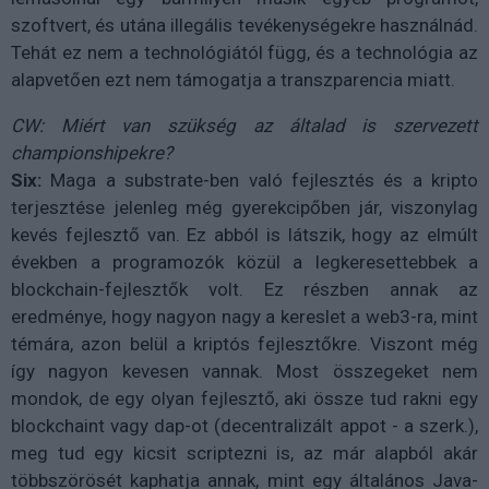
szoftvert, és utána illegális tevékenységekre használnád.
Tehát ez nem a technológiától függ, és a technológia az
alapvetően ezt nem támogatja a transzparencia miatt.
CW: Miért van szükség az általad is szervezett
championshipekre?
Six:
Maga a substrate-ben való fejlesztés és a kripto
terjesztése jelenleg még gyerekcipőben jár, viszonylag
kevés fejlesztő van. Ez abból is látszik, hogy az elmúlt
években a programozók közül a legkeresettebbek a
blockchain-fejlesztők volt. Ez részben annak az
eredménye, hogy nagyon nagy a kereslet a web3-ra, mint
témára, azon belül a kriptós fejlesztőkre. Viszont még
így nagyon kevesen vannak. Most összegeket nem
mondok, de egy olyan fejlesztő, aki össze tud rakni egy
blockchaint vagy dap-ot (decentralizált appot - a szerk.),
meg tud egy kicsit scriptezni is, az már alapból akár
többszörösét kaphatja annak, mint egy általános Java-