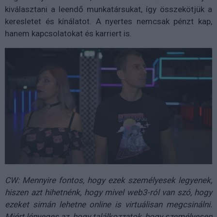
kiválasztani a leendő munkatársukat, így összekötjük a
keresletet és kínálatot. A nyertes nemcsak pénzt kap,
hanem kapcsolatokat és karriert is.
CW: Mennyire fontos, hogy ezek személyesek legyenek,
hiszen azt hihetnénk, hogy mivel web3-ról van szó, hogy
ezeket simán lehetne online is virtuálisan megcsinálni.
Miért lényeges az, hogy találkozzatok, hogy személyesen