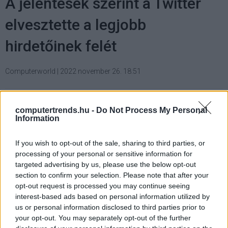
A jelentések szerint a Twitter
elvesztette a legjobb
hirdetőinek felét
Computerworld
|
2022 november 26. 18:51
2020 óta becslések szerint 2 milliárd dollárt
computertrends.hu -
Do Not Process My Personal
szállítottak, ebből 750 millió dollárt tavaly.
Information
If you wish to opt-out of the sale, sharing to third parties, or
processing of your personal or sensitive information for
targeted advertising by us, please use the below opt-out
Az elmúlt hetekben a top 100 hirdető közül 50
section to confirm your selection. Please note that after your
bejelentette vagy láthatóan leállította a hirdetéseit a
opt-out request is processed you may continue seeing
Twitteren. Ezek a hirdetők 2020 óta közel 2 milliárd
interest-based ads based on personal information utilized by
dollárt költöttek a platformon, ez csak 2022-ben több
us or personal information disclosed to third parties prior to
your opt-out. You may separately opt-out of the further
mint 750 millió dollárnyi hirdetést jelentett.