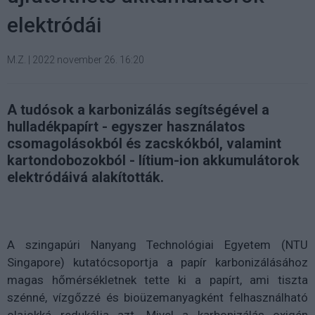
elektródái
M.Z.
|
2022 november 26. 16:20
A tudósok a karbonizálás segítségével a
hulladékpapírt - egyszer használatos
csomagolásokból és zacskókból, valamint
kartondobozokból - lítium-ion akkumulátorok
elektródáivá alakították.
A szingapúri Nanyang Technológiai Egyetem (NTU
Singapore) kutatócsoportja a papír karbonizálásához
magas hőmérsékletnek tette ki a papírt, ami tiszta
szénné, vízgőzzé és bioüzemanyagként felhasználható
olajokká redukálja azt. Mivel a karbonizálás oxigén