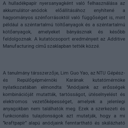
A hulladékpapír nyersanyagként való felhasználása az
akkumulátor-anódok előállításához enyhítené a
hagyományos szénforrásoktól való függőséget is, mint
például a széntartalmú töltőanyagok és a széntartalmú
kötőanyagok, amelyeket bányásznak és később
feldolgoznak. A kutatócsoport eredményeit az Additive
Manufacturing című szaklapban tették közzé.
A tanulmány társszerzője, Lim Guo Yao, az NTU Gépész-
és Repülőgépmérnöki Karának kutatómérnöke
nyilatkozatában elmondta: "Anódjaink az erősségek
kombinációját mutatták, tartósságot, ütéselnyelést és
elektromos vezetőképességet, amelyek a jelenlegi
anyagokban nem találhatók meg. Ezek a szerkezeti és
funkcionális tulajdonságok azt mutatják, hogy a mi
"kraftpapír" alapú anódjaink fenntartható és skálázható