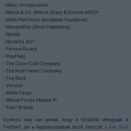
- Mars, Incorporated
- Merck & Co. (Merck Sharp & Dohme MSD)*
- Meta Platforms (korábban Facebook)
- MoneyWise (Wise Publishing)
- Nestle
- Novartis AG*
- Pernod Ricard
- PlayPass
- The Coca-Cola Company
- The Kraft Heinz Company
- Tire Rack
- Verizon
- Wells Fargo
- Whole Foods Market IP
- Yum! Brands
Számos oka van annak, hogy a hirdetők elhagyják a
Twittert, de a legsúlyosabbak közé tartozik
a kék pipa