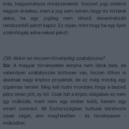
más, hagyományos módszereknél. Viszont jogi oldalról
nagyon érdekes, mert a jog sem ismeri, hogy mi történik
akkor, ha egy jogilag nem létező decentralizált
rendszerből pénzt kapsz. Ez olyan, mint hogy ha egy ilyen
számítógép adna neked pénzt.
CW: Akkor ez nincsen törvényileg szabályozva?
Six:
A magyar törvényekbe annyira nem látok bele, de
valamilyen szabályozás biztosan van, hiszen itthon is
akadnak nagy kriptós projektek, de ez még mindig egy
izgalmas terület. Meg kell tudni mondani, hogy a bejövő
pénz innen jött, xy-tól. Csak hát a kripto világában ez nem
így működik, mert nem egy ember küldi, hanem egy
smart contract. Mi Észtországban tudtunk létrehozni
olyan céget, ami megfelelően - és törvényesen -
működhet.