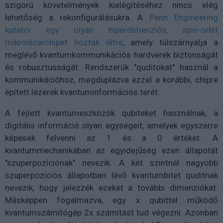
szigorú követelmények kielégítéséhez nincs elég
lehetőség a rekonfigurálásukra. A
Penn Engineering
kutatói egy olyan hiperdimenziós, spin-orbit
mikrolézerchipet hoztak létre
, amely túlszárnyalja a
meglévő kvantumkommunikációs hardverek biztonságát
és robusztusságát. Rendszerük "quditokat" használ a
kommunikációhoz, megduplázva ezzel a korábbi, chipre
épített lézerek kvantuminformációs terét.
A fejlett kvantumeszközök qubiteket használnak, a
digitális információ olyan egységeit, amelyek egyszerre
képesek felvenni az 1 és a 0 értéket. A
kvantummechanikában az egyidejűség ezen állapotát
"szuperpozíciónak" nevezik. A két szintnél nagyobb
szuperpozíciós állapotban lévő kvantumbitet quditnak
nevezik, hogy jelezzék ezeket a további dimenziókat.
Másképpen fogalmazva, egy x qubittel működő
kvantumszámítógép 2x számítást tud végezni. Azonban