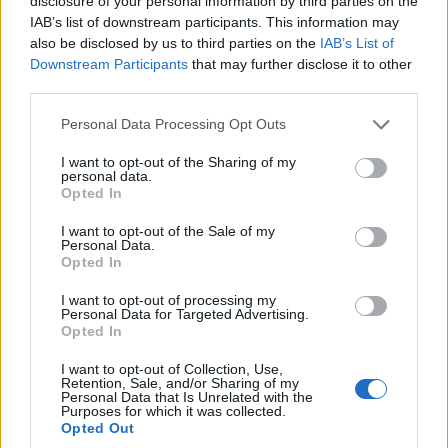
disclosure of your personal information by third parties on the
IAB’s list of downstream participants. This information may
Azon hirdetők mellett, akik november 21-től látszólag
also be disclosed by us to third parties on the
IAB’s List of
minden hirdetést leállítottak a Twitteren, további hét
Downstream Participants
that may further disclose it to other
olyan hirdető van, akik a jelek szerint szinte nullára
third parties.
lassítják a platformon történő hirdetéseik ütemét. 2020
Please note that this website/app uses one or more Google
óta ez a hét hirdető több mint 255 millió dollárt költött a
Personal Data Processing Opt Outs
services and may gather and store information including but
Twitteren, 2022-ben pedig közel 118 millió dollárt
not limited to your visit or usage behaviour. You may click to
I want to opt-out of the Sharing of my
reklámozott.
personal data.
grant or deny consent to Google and its third-party tags to
Opted In
use your data for below specified purposes in below Google
consent section.
I want to opt-out of the Sale of my
Personal Data.
Opted In
Az alábbi listában a csillag azt jelzi, hogy egy vállalat
nyilatkozatot adott ki, vagy nyilvánosan bejelentette,
I want to opt-out of processing my
Personal Data for Targeted Advertising.
hogy leállítja a hirdetéseket a Twitteren, mindenki más
Opted In
ezen "csendes kilépő" a
Media Matters Pathmatics
adatainak elemzése alapján
. Ezek a vállalatok korábban
I want to opt-out of Collection, Use,
Retention, Sale, and/or Sharing of my
hirdettek a Twitteren, de a sorozatos problémák és
Personal Data that Is Unrelated with the
Purposes for which it was collected.
botrányok, valamint felhasználói visszajelzések alapján
Opted Out
bizonytalan időre leálltak.