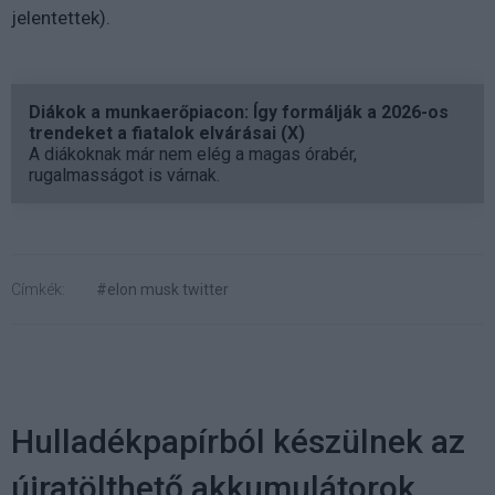
jelentettek).
Diákok a munkaerőpiacon: Így formálják a 2026-os
trendeket a fiatalok elvárásai (X)
A diákoknak már nem elég a magas órabér,
rugalmasságot is várnak.
Címkék:
#elon musk twitter
Hulladékpapírból készülnek az
újratölthető akkumulátorok