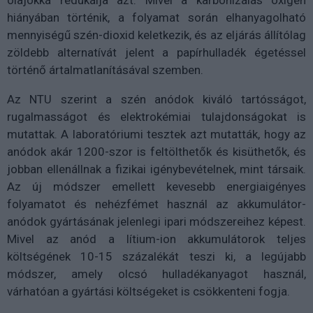
hiányában történik, a folyamat során elhanyagolható
mennyiségű szén-dioxid keletkezik, és az eljárás állítólag
zöldebb alternatívát jelent a papírhulladék égetéssel
történő ártalmatlanításával szemben.
Az NTU szerint a szén anódok kiváló tartósságot,
rugalmasságot és elektrokémiai tulajdonságokat is
mutattak. A laboratóriumi tesztek azt mutatták, hogy az
anódok akár 1200-szor is feltölthetők és kisüthetők, és
jobban ellenállnak a fizikai igénybevételnek, mint társaik.
Az új módszer emellett kevesebb energiaigényes
folyamatot és nehézfémet használ az akkumulátor-
anódok gyártásának jelenlegi ipari módszereihez képest.
Mivel az anód a lítium-ion akkumulátorok teljes
költségének 10-15 százalékát teszi ki, a legújabb
módszer, amely olcsó hulladékanyagot használ,
várhatóan a gyártási költségeket is csökkenteni fogja.