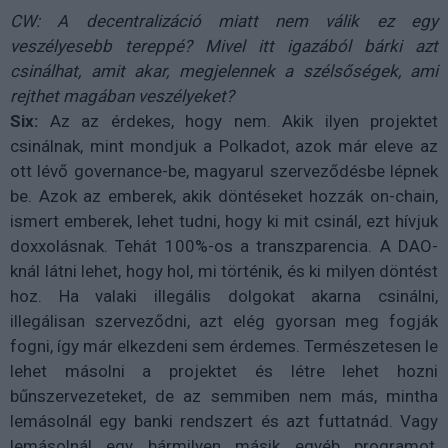
CW: A decentralizáció miatt nem válik ez egy
veszélyesebb tereppé? Mivel itt igazából bárki azt
csinálhat, amit akar, megjelennek a szélsőségek, ami
rejthet magában veszélyeket?
Six:
Az az érdekes, hogy nem. Akik ilyen projektet
csinálnak, mint mondjuk a Polkadot, azok már eleve az
ott lévő governance-be, magyarul szerveződésbe lépnek
be. Azok az emberek, akik döntéseket hozzák on-chain,
ismert emberek, lehet tudni, hogy ki mit csinál, ezt hívjuk
doxxolásnak. Tehát 100%-os a transzparencia. A DAO-
knál látni lehet, hogy hol, mi történik, és ki milyen döntést
hoz. Ha valaki illegális dolgokat akarna csinálni,
illegálisan szerveződni, azt elég gyorsan meg fogják
fogni, így már elkezdeni sem érdemes. Természetesen le
lehet másolni a projektet és létre lehet hozni
bűnszervezeteket, de az semmiben nem más, mintha
lemásolnál egy banki rendszert és azt futtatnád. Vagy
lemásolnál egy bármilyen másik egyéb programot,