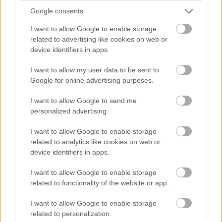
Google consents
- Abbott Laboratories
I want to allow Google to enable storage
- Allstate Corporation
related to advertising like cookies on web or
- AMC Networks
device identifiers in apps.
- American Express Company
- AT&T
I want to allow my user data to be sent to
- Big Heart Petcare
Google for online advertising purposes.
- BlackRock
I want to allow Google to send me
- BlueTriton Brands
personalized advertising.
- Boston Beer Company
- CA Lottery (Kaliforniai Állami Lottó)
I want to allow Google to enable storage
- CenturyLink (Lumen Technologies)
related to analytics like cookies on web or
device identifiers in apps.
- Chanel
- Chevrolet*
I want to allow Google to enable storage
- Chipotle Mexican Grill*
related to functionality of the website or app.
- Citigroup
I want to allow Google to enable storage
- CNN
related to personalization.
- Dell