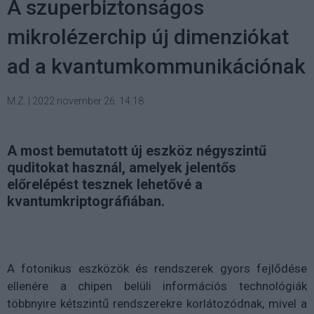
A szuperbiztonságos
mikrolézerchip új dimenziókat
ad a kvantumkommunikációnak
M.Z.
|
2022 november 26. 14:18
A most bemutatott új eszköz négyszintű
quditokat használ, amelyek jelentős
előrelépést tesznek lehetővé a
kvantumkriptográfiában.
A fotonikus eszközök és rendszerek gyors fejlődése
ellenére a chipen belüli információs technológiák
többnyire kétszintű rendszerekre korlátozódnak, mivel a