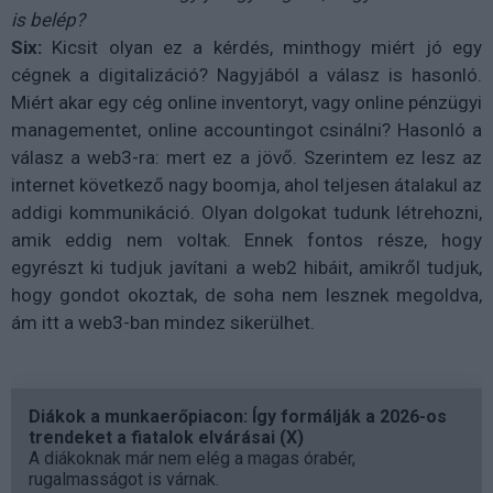
is belép?
Six:
Kicsit olyan ez a kérdés, minthogy miért jó egy
cégnek a digitalizáció? Nagyjából a válasz is hasonló.
Miért akar egy cég online inventoryt, vagy online pénzügyi
managementet, online accountingot csinálni? Hasonló a
válasz a web3-ra: mert ez a jövő. Szerintem ez lesz az
internet következő nagy boomja, ahol teljesen átalakul az
addigi kommunikáció. Olyan dolgokat tudunk létrehozni,
amik eddig nem voltak. Ennek fontos része, hogy
egyrészt ki tudjuk javítani a web2 hibáit, amikről tudjuk,
hogy gondot okoztak, de soha nem lesznek megoldva,
ám itt a web3-ban mindez sikerülhet.
Diákok a munkaerőpiacon: Így formálják a 2026-os
trendeket a fiatalok elvárásai (X)
A diákoknak már nem elég a magas órabér,
rugalmasságot is várnak.