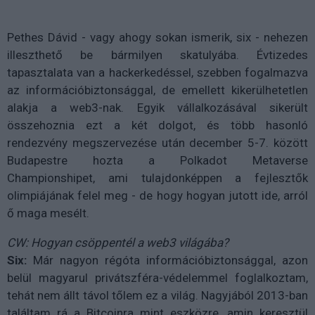
Pethes Dávid - vagy ahogy sokan ismerik, six - nehezen
illeszthető be bármilyen skatulyába. Évtizedes
tapasztalata van a hackerkedéssel, szebben fogalmazva
az információbiztonsággal, de emellett kikerülhetetlen
alakja a web3-nak. Egyik vállalkozásával sikerült
összehoznia ezt a két dolgot, és több hasonló
rendezvény megszervezése után december 5-7. között
Budapestre hozta a Polkadot Metaverse
Championshipet, ami tulajdonképpen a fejlesztők
olimpiájának felel meg - de hogy hogyan jutott ide, arról
ő maga mesélt.
CW: Hogyan csöppentél a web3 világába?
Six:
Már nagyon régóta információbiztonsággal, azon
belül magyarul privátszféra-védelemmel foglalkoztam,
tehát nem állt távol tőlem ez a világ. Nagyjából 2013-ban
találtam rá a Bitcoinra mint eszközre, amin keresztül