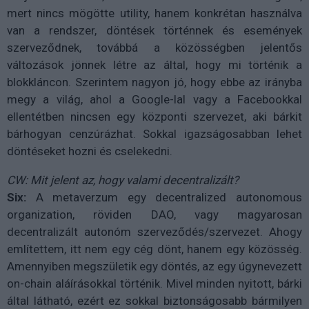
mert nincs mögötte utility, hanem konkrétan használva
van a rendszer, döntések történnek és események
szerveződnek, továbbá a közösségben jelentős
változások jönnek létre az által, hogy mi történik a
blokkláncon. Szerintem nagyon jó, hogy ebbe az irányba
megy a világ, ahol a Google-lal vagy a Facebookkal
ellentétben nincsen egy központi szervezet, aki bárkit
bárhogyan cenzúrázhat. Sokkal igazságosabban lehet
döntéseket hozni és cselekedni.
CW: Mit jelent az, hogy valami decentralizált?
Six:
A metaverzum egy decentralized autonomous
organization, röviden DAO, vagy magyarosan
decentralizált autonóm szerveződés/szervezet. Ahogy
említettem, itt nem egy cég dönt, hanem egy közösség.
Amennyiben megszületik egy döntés, az egy úgynevezett
on-chain aláírásokkal történik. Mivel minden nyitott, bárki
által látható, ezért ez sokkal biztonságosabb bármilyen