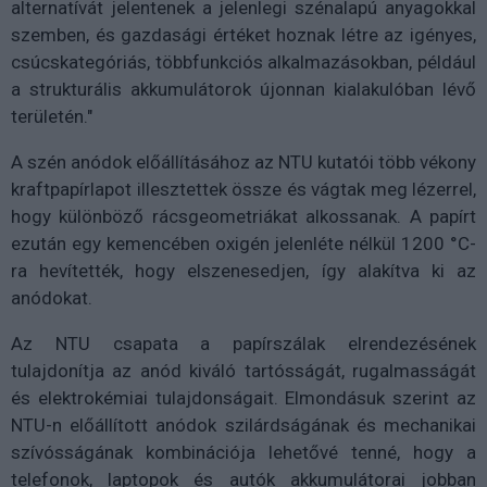
alternatívát jelentenek a jelenlegi szénalapú anyagokkal
szemben, és gazdasági értéket hoznak létre az igényes,
csúcskategóriás, többfunkciós alkalmazásokban, például
a strukturális akkumulátorok újonnan kialakulóban lévő
területén."
A szén anódok előállításához az NTU kutatói több vékony
kraftpapírlapot illesztettek össze és vágtak meg lézerrel,
hogy különböző rácsgeometriákat alkossanak. A papírt
ezután egy kemencében oxigén jelenléte nélkül 1200 °C-
ra hevítették, hogy elszenesedjen, így alakítva ki az
anódokat.
Az NTU csapata a papírszálak elrendezésének
tulajdonítja az anód kiváló tartósságát, rugalmasságát
és elektrokémiai tulajdonságait. Elmondásuk szerint az
NTU-n előállított anódok szilárdságának és mechanikai
szívósságának kombinációja lehetővé tenné, hogy a
telefonok, laptopok és autók akkumulátorai jobban