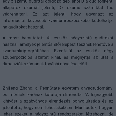
egy x számú qudittal dolgozó gép, ahol D a quditonkénti
állapotok számát jelenti, Dx számú számítást tud
végrehajtani. Ez azt jelenti, hogy ugyanazt az
információt kevesebb kvantumrészecskébe kódolhatja,
ha quditokat használ.
A most bemutatott új eszköz négyszintű quditokat
használ, amelyek jelentős előrelépést tesznek lehetővé a
kvantumkriptográfiában. Ezenfelül az eszköz négy
szuperpozíciós szintet kínál, és megnyitja az utat a
dimenziók számának további növelése előtt.
Zhifeng Zhang, a PennState egyetem anyagtudományi
és mérnöki karának kutatója elmondta: "A legnagyobb
kihívást a szabványos elrendezés bonyolultsága és az
jelentette, hogy nem lehet skálázni. Már tudtuk, hogyan
lehet ezeket a négyszintű rendszereket létrehozni, de