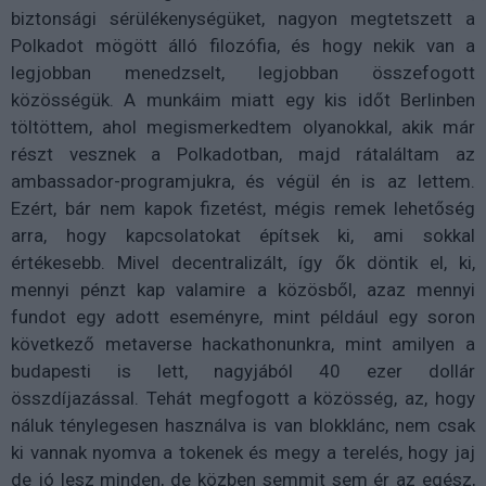
biztonsági sérülékenységüket, nagyon megtetszett a
Polkadot mögött álló filozófia, és hogy nekik van a
legjobban menedzselt, legjobban összefogott
közösségük. A munkáim miatt egy kis időt Berlinben
töltöttem, ahol megismerkedtem olyanokkal, akik már
részt vesznek a Polkadotban, majd rátaláltam az
ambassador-programjukra, és végül én is az lettem.
Ezért, bár nem kapok fizetést, mégis remek lehetőség
arra, hogy kapcsolatokat építsek ki, ami sokkal
értékesebb. Mivel decentralizált, így ők döntik el, ki,
mennyi pénzt kap valamire a közösből, azaz mennyi
fundot egy adott eseményre, mint például egy soron
következő metaverse hackathonunkra, mint amilyen a
budapesti is lett, nagyjából 40 ezer dollár
összdíjazással. Tehát megfogott a közösség, az, hogy
náluk ténylegesen használva is van blokklánc, nem csak
ki vannak nyomva a tokenek és megy a terelés, hogy jaj
de jó lesz minden, de közben semmit sem ér az egész,