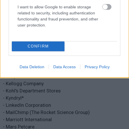
- Diageo
I want to allow Google to enable storage
- DirecTV
related to security, including authentication
- Discover Financial Services
functionality and fraud prevention, and other
user protection.
- Fidelity
- First National Realty Partners
- Ford*
CONFIRM
- Heineken N.V.
- Hewlett-Packard (HP)
- Hilton Worldwide
Data Deletion
Data Access
Privacy Policy
- Inspire Brands
- Jeep*
- Kellogg Company
- Kohl's Department Stores
- Kyndryl*
- LinkedIn Corporation
- MailChimp (The Rocket Science Group)
- Marriott International
- Mars Petcare