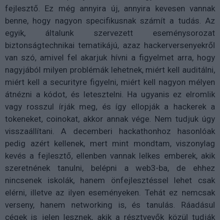
fejlesztő. Ez még annyira új, annyira kevesen vannak
benne, hogy nagyon specifikusnak számít a tudás. Az
egyik, általunk szervezett eseménysorozat
biztonságtechnikai tematikájú, azaz hackerversenyekről
van szó, amivel fel akarjuk hívni a figyelmet arra, hogy
nagyjából milyen problémák lehetnek, miért kell auditálni,
miért kell a securityre figyelni, miért kell nagyon mélyen
átnézni a kódot, és letesztelni. Ha ugyanis ez elromlik
vagy rosszul írják meg, és így ellopják a hackerek a
tokeneket, coinokat, akkor annak vége. Nem tudjuk úgy
visszaállítani. A decemberi hackathonhoz hasonlóak
pedig azért kellenek, mert mint mondtam, viszonylag
kevés a fejlesztő, ellenben vannak lelkes emberek, akik
szeretnének tanulni, belépni a web3-ba, de ehhez
nincsenek iskolák, hanem önfejlesztéssel lehet csak
elérni, illetve az ilyen eseményeken. Tehát ez nemcsak
verseny, hanem networking is, és tanulás. Ráadásul
cégek is jelen lesznek, akik a résztvevők közül tudják