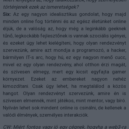
történjenek ezek az ismeretségek?
Six:
Az egy nagyon idealisztikus gondolat, hogy majd
minden online fog történni és az egész életünket online
éljük, de a valóság az, hogy még a leginkább geeknek
tűnő, legkockább fejlesztőnek is vannak szociális igényei,
és ezeket úgy lehet kielégíteni, hogy olyan rendezvényt
szervezünk, amire azt mondja a programozó, a hacker,
bármilyen IT-s arc, hogy hú, ez egy nagyon menő cucc,
mivel ez egy olyan rendezvény, ahol otthon érzi magát,
és szívesen elmegy, mert egy kicsit egyfajta gamer
környezet. Ezeket az embereket nagyon nehéz
kimozdítani. Csak úgy lehet, ha megtalálod a közös
hangot. Olyan rendezvényt szervezünk, amire én is
szívesen elmennék, mint játékos, mint mentor, vagy bíró.
Nyilván lehet sok mindent online is csinálni, de kellenek a
valódi élmények, személyes interakciók.
CW: Miért fontos vagy jó egy cégnek, hogyha a web3-ra