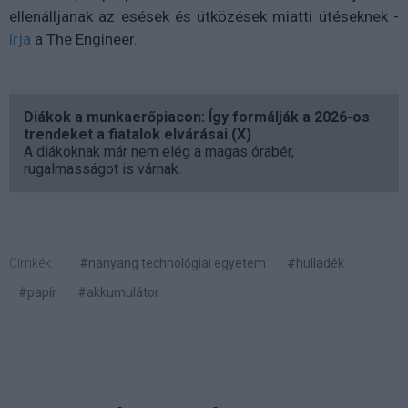
ellenálljanak az esések és ütközések miatti ütéseknek -
írja
a The Engineer.
Diákok a munkaerőpiacon: Így formálják a 2026-os
trendeket a fiatalok elvárásai (X)
A diákoknak már nem elég a magas órabér,
rugalmasságot is várnak.
Címkék:
#nanyang technológiai egyetem
#hulladék
#papír
#akkumulátor