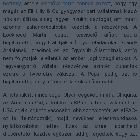
botrány
, amely
lehetővé tette többek között
, hogy egy
magát az Eli Lilly & Co gyógyszeripari vállalatnak kiadó
fiók azt állítsa, a cég ingyen inzulint osztogat, ami miatt
azonnal zuhanórepülésbe kezdtek a részvényei. A
Lockheed Martin céget képviselő álfiók pedig
bejelentette, hogy leállítják a fegyvereladásokat Szaúd-
Arábiának, Izraelnek és az Egyesült Államoknak, amíg
nem folytatják le ellenük az emberi jogi vizsgálatokat. A
fegyvergyártó vállalat részvényei szintén zuhantak
ezekre a tweetekre válaszul. A Pepsi pedig azt is
bejelentette, hogy a Coca cola sokkal finomabb.
A listának itt nincs vége. Olyan cégeket, mint a Chiquita,
az American Girl, a Roblox, a BP és a Tesla, valamint az
USA egyik legbefolyásosabb lobbiszervezetét, az AIPAC-
ot is "leutánozták", majd nevükben ellentmondásos
nyilatkozatokat tettek. Ezek az izraeli apartheid
dicséretétől kezdve egészen addig terjedtek, hogy azt