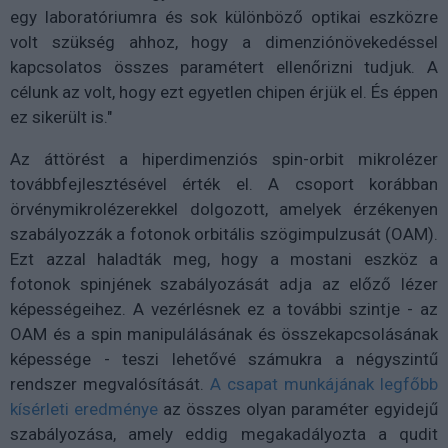
egy laboratóriumra és sok különböző optikai eszközre
volt szükség ahhoz, hogy a dimenziónövekedéssel
kapcsolatos összes paramétert ellenőrizni tudjuk. A
célunk az volt, hogy ezt egyetlen chipen érjük el. És éppen
ez sikerült is."
Az áttörést a hiperdimenziós spin-orbit mikrolézer
továbbfejlesztésével érték el. A csoport korábban
örvénymikrolézerekkel dolgozott, amelyek érzékenyen
szabályozzák a fotonok orbitális szögimpulzusát (OAM).
Ezt azzal haladták meg, hogy a mostani eszköz a
fotonok spinjének szabályozását adja az előző lézer
képességeihez. A vezérlésnek ez a további szintje - az
OAM és a spin manipulálásának és összekapcsolásának
képessége - teszi lehetővé számukra a négyszintű
rendszer megvalósítását.
A csapat munkájának legfőbb
kísérleti eredménye
az összes olyan paraméter egyidejű
szabályozása, amely eddig megakadályozta a qudit