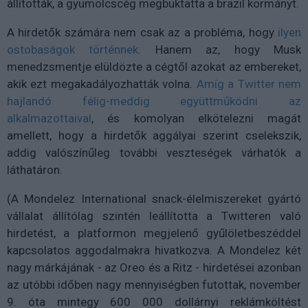
állították, a gyümölcscég megbuktatta a brazil kormányt.
A hirdetők számára nem csak az a probléma, hogy
ilyen
ostobaságok történnek
. Hanem az, hogy Musk
menedzsmentje elüldözte a cégtől azokat az embereket,
akik ezt megakadályozhatták volna.
Amíg a Twitter nem
hajlandó félig-meddig együttműködni az
alkalmazottaival
, és komolyan elkötelezni magát
amellett, hogy a hirdetők aggályai szerint cselekszik,
addig valószínűleg további veszteségek várhatók a
láthatáron.
(A Mondelez International snack-élelmiszereket gyártó
vállalat állítólag szintén leállította a Twitteren való
hirdetést, a platformon megjelenő gyűlöletbeszéddel
kapcsolatos aggodalmakra hivatkozva. A Mondelez két
nagy márkájának - az Oreo és a Ritz - hirdetései azonban
az utóbbi időben nagy mennyiségben futottak, november
9. óta mintegy 600 000 dollárnyi reklámköltést