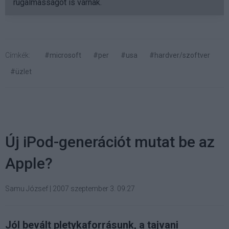
rugalmasságot is várnak.
Címkék:
#microsoft
#per
#usa
#hardver/szoftver
#üzlet
Új iPod-generációt mutat be az
Apple?
Samu József
|
2007 szeptember 3. 09:27
Jól bevált pletykaforrásunk, a tajvani