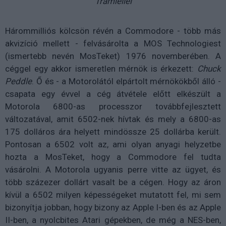
Tramiellel
Hárommilliós kölcsön révén a Commodore - több más
akvizíció mellett - felvásárolta a MOS Technologiest
(ismertebb nevén MosTeket) 1976 novemberében. A
céggel egy akkor ismeretlen mérnök is érkezett:
Chuck
Peddle
. Ő és - a Motorolától elpártolt mérnökökből álló -
csapata egy évvel a cég átvétele előtt elkészült a
Motorola 6800-as processzor továbbfejlesztett
változatával, amit 6502-nek hívtak és mely a 6800-as
175 dolláros ára helyett mindössze 25 dollárba került.
Pontosan a 6502 volt az, ami olyan anyagi helyzetbe
hozta a MosTeket, hogy a Commodore fel tudta
vásárolni. A Motorola ugyanis perre vitte az ügyet, és
több százezer dollárt vasalt be a cégen. Hogy az áron
kívül a 6502 milyen képességeket mutatott fel, mi sem
bizonyítja jobban, hogy bizony az Apple I-ben és az Apple
II-ben, a nyolcbites Atari gépekben, de még a NES-ben,