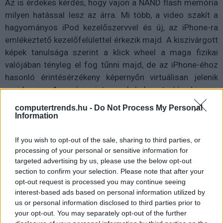
Az is érdekes kérdés, hogy vajon a NAND flash memória
milyen hatással lesz az árra. Mi több, a video szakít a
hagyományos iPod kezelőszervvel és új, az iPhone-ra
emlékeztető kezelőfelülettel érkezik majd. A kiszivárgott
képek tanulsága szerint a klick wheel a maga fizikai
valójában tényleg el fog tűnni majd, de az iPhone-éhoz
hasonló érintésérzékeny képernyőn virtuálisan jelenik
majd meg. Az már szinte csak hab a tortán, hogy a
zászlóshajónak Wi-Fi illesztője is lesz. A DigiTimes a
computertrends.hu -
Do Not Process My Personal
hírek kiszivárogtatóit is leleplezi: az iPod video-t az
Information
Inventec Appliances fogja előállítani és a gyártás teljes
gőzzel megindítását már e hónap végére, vagy október
If you wish to opt-out of the sale, sharing to third parties, or
processing of your personal or sensitive information for
elejére ígérik.
targeted advertising by us, please use the below opt-out
section to confirm your selection. Please note that after your
opt-out request is processed you may continue seeing
Új iPod Nano és Shuffle is kerülhet a karácsonyfa alá. Az
interest-based ads based on personal information utilized by
us or personal information disclosed to third parties prior to
előbbi is kiegészül az iPhone szerű kezelőfelülettel, de
your opt-out. You may separately opt-out of the further
természetesen nagyobb tárolókapacitású is lesz mint