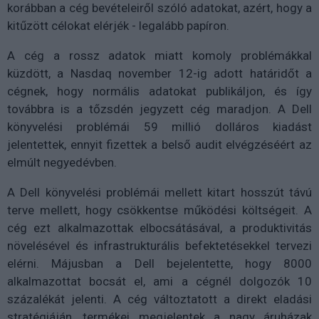
korábban a cég bevételeiről szóló adatokat, azért, hogy a
kitűzött célokat elérjék - legalább papíron.
A cég a rossz adatok miatt komoly problémákkal
küzdött, a Nasdaq november 12-ig adott határidőt a
cégnek, hogy normális adatokat publikáljon, és így
továbbra is a tőzsdén jegyzett cég maradjon. A Dell
könyvelési problémái 59 millió dolláros kiadást
jelentettek, ennyit fizettek a belső audit elvégzéséért az
elmúlt negyedévben.
A Dell könyvelési problémái mellett kitart hosszút távú
terve mellett, hogy csökkentse működési költségeit. A
cég ezt alkalmazottak elbocsátásával, a produktivitás
növelésével és infrastrukturális befektetésekkel tervezi
elérni. Májusban a Dell bejelentette, hogy 8000
alkalmazottat bocsát el, ami a cégnél dolgozók 10
százalékát jelenti. A cég változtatott a direkt eladási
stratégiáján, termékei megjelentek a nagy áruházak