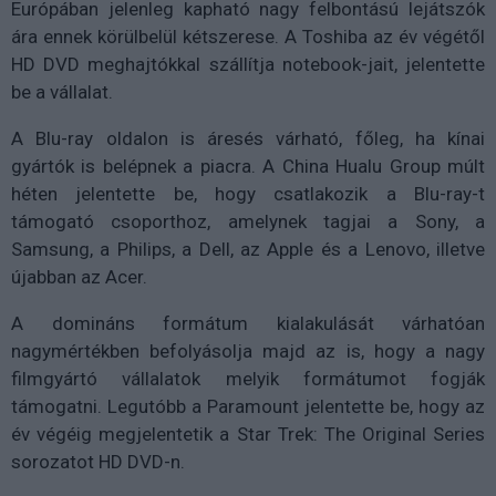
Európában jelenleg kapható nagy felbontású lejátszók
ára ennek körülbelül kétszerese. A Toshiba az év végétől
HD DVD meghajtókkal szállítja notebook-jait, jelentette
be a vállalat.
A Blu-ray oldalon is áresés várható, főleg, ha kínai
gyártók is belépnek a piacra. A China Hualu Group múlt
héten jelentette be, hogy csatlakozik a Blu-ray-t
támogató csoporthoz, amelynek tagjai a Sony, a
Samsung, a Philips, a Dell, az Apple és a Lenovo, illetve
újabban az Acer.
A domináns formátum kialakulását várhatóan
nagymértékben befolyásolja majd az is, hogy a nagy
filmgyártó vállalatok melyik formátumot fogják
támogatni. Legutóbb a Paramount jelentette be, hogy az
év végéig megjelentetik a Star Trek: The Original Series
sorozatot HD DVD-n.