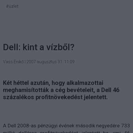
#üzlet
Dell: kint a vízből?
Vass Enikő
|
2007 augusztus 31. 11:09
Két héttel azután, hogy alkalmazottai
meghamisították a cég bevételeit, a Dell 46
százalékos profitnövekedést jelentett.
A Dell 2008-as pénzügyi évének második negyedére 733