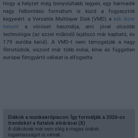
Hogy a helyzet még bonyolultabb legyen, egy harmadik
nagy felbontású formátum is küzd a fogyasztók
kegyeiért: a Versatile Multilayer Disk (VMD) a
kék lézer
helyett
a vöröset használja, ami jóval olcsóbb
technológia (az ezzel működő lejátszó már kapható, és
179 euróba kerül). A VMD-t nem támogatják a nagy
filmstúdiók, viszont már több indiai, kínai és független
európai filmgyártó vállalat is elfogadta.
Diákok a munkaerőpiacon: Így formálják a 2026-os
trendeket a fiatalok elvárásai (X)
A diákoknak már nem elég a magas órabér,
rugalmasságot is várnak.