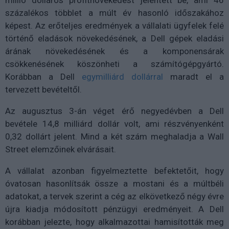
millió dolláros profitnövekedést jelentett be, ami 46
százalékos többlet a múlt év hasonló időszakához
képest. Az erőteljes eredmények a vállalati ügyfelek felé
történő eladások növekedésének, a Dell gépek eladási
árának növekedésének és a komponensárak
csökkenésének köszönheti a számítógépgyártó.
Korábban a Dell
egymilliárd dollárral
maradt el a
tervezett bevételtől.
Az augusztus 3-án véget érő negyedévben a Dell
bevétele 14,8 milliárd dollár volt, ami részvényenként
0,32 dollárt jelent. Mind a két szám meghaladja a Wall
Street elemzőinek elvárásait.
A vállalat azonban figyelmeztette befektetőit, hogy
óvatosan hasonlítsák össze a mostani és a múltbéli
adatokat, a tervek szerint a cég az elkövetkező négy évre
újra kiadja módosított pénzügyi eredményeit. A Dell
korábban jelezte, hogy alkalmazottai hamisították meg