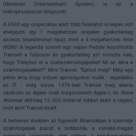
(Nintendo Entertainment System) is ez a
mikroprocesszor dolgozott.
A 6502 egy órajelciklus alatt több feladatot is képes volt
elvégezni, így 1 megahertzes órajelen gyakorlatilag
azonos teljesítményt nyújt, mint a 4 megahertzes Intel
i8086! A legenda szerint egy napon Peddle leszólította
Tramielt a folyosón és gyakorlatilag azt mondta neki,
hogy "Felejtsd el a zsebszámológépeket! Mi az ábra a
számítógépekkel?" Mire Tramiel: "Építsd meg!" Még egy
példa arra, hogy milyen apróságokon múlik - legalábbis
az IT - világ sorsa: 1976-ban Tramiel meg akarta
vásárolni az éppen csak megszületett Apple-t, de
Steve
Wozniak
állítólag 15 000 dollárral többet akart a cégért,
mint amit Tramiel kínált.
A hetvenes években az Egyesült Államokban a személyi
számítógépek piacát a hobbisták, a csináld-magad
mérnökök jelentették, akik otthon, a konyhaasztalon