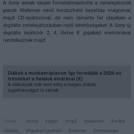
A Sony annak idején forradalmasította a zenelejátszók
piacát Walkman nevű hordozható kazettás magnóval,
majd CD-lejátszóval, de nem ismerte fel idejében a
digitális zenelejátszásban rejlő lehetőségeket. A Sony új
digitális lejátszói 2, 4, illetve 8 gigabájt memóriával
rendelkeznek majd.
Diákok a munkaerőpiacon: Így formálják a 2026-os
trendeket a fiatalok elvárásai (X)
A diákoknak már nem elég a magas órabér,
rugalmasságot is várnak.
Címkék:
#sony
#apple
#mp3
#walkman
#online
vásárlás
#hardver/szoftver
#internet
#technológia