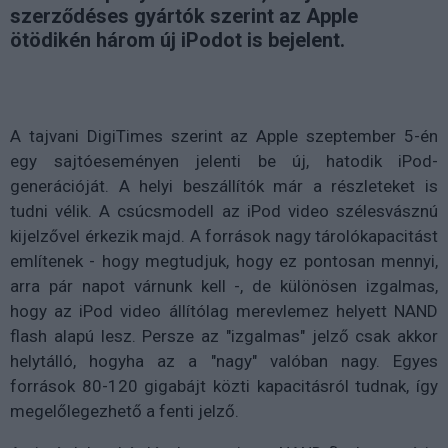
szerződéses gyártók szerint az Apple
ötödikén három új iPodot is bejelent.
A tajvani DigiTimes szerint az Apple szeptember 5-én
egy sajtóeseményen jelenti be új, hatodik iPod-
generációját. A helyi beszállítók már a részleteket is
tudni vélik. A csúcsmodell az iPod video szélesvásznú
kijelzővel érkezik majd. A források nagy tárolókapacitást
említenek - hogy megtudjuk, hogy ez pontosan mennyi,
arra pár napot várnunk kell -, de különösen izgalmas,
hogy az iPod video állítólag merevlemez helyett NAND
flash alapú lesz. Persze az "izgalmas" jelző csak akkor
helytálló, hogyha az a "nagy" valóban nagy. Egyes
források 80-120 gigabájt közti kapacitásról tudnak, így
megelőlegezhető a fenti jelző.