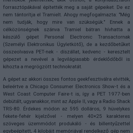
forrasztópákával építették meg a saját gépeiket. De ez
nem tántorítja el Tramielt. Ahogy megfogalmazta: "Még
nem tudják, hogy mire van szükségük." Ennek a
célközönségnek szánva Tramiel bátran hívhatta a
készülő gépet Personal Electronic Transactornak
(Személyi Elektronikus Ügyletkötő), de a kezdőbetűket
összeolvasva PET-nek - díszállat, kedvenc - keresztelt
gépezet a nevével a legvilágiasabb érdeklődőből is
kihozta a megrögzött technokratát.
A gépet az akkori összes fontos geekfesztiválra elvitték,
beleértve a Chicago Consumer Electronics Show-t és a
West Coast Computer Faire-t is, így a PET 1977-ben
debütált, ugyanakkor, mint az Apple II, vagy a Radio Shack
TRS-80. Érdekes módon az 595 dolláros, 9 hüvelykes
fekete-fehér kijelzővel - melyen 40×25 karakteres
szöveges üzemmódot produkáló - és billentyűzettel
egybeépített, 4 kilobájt memóriával rendelkező gép nem