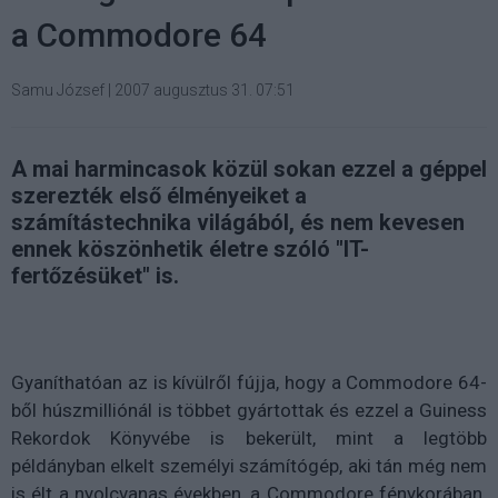
a Commodore 64
Samu József
|
2007 augusztus 31. 07:51
A mai harmincasok közül sokan ezzel a géppel
szerezték első élményeiket a
számítástechnika világából, és nem kevesen
ennek köszönhetik életre szóló "IT-
fertőzésüket" is.
Gyaníthatóan az is kívülről fújja, hogy a Commodore 64-
ből húszmilliónál is többet gyártottak és ezzel a Guiness
Rekordok Könyvébe is bekerült, mint a legtöbb
példányban elkelt személyi számítógép, aki tán még nem
is élt a nyolcvanas években, a Commodore fénykorában.