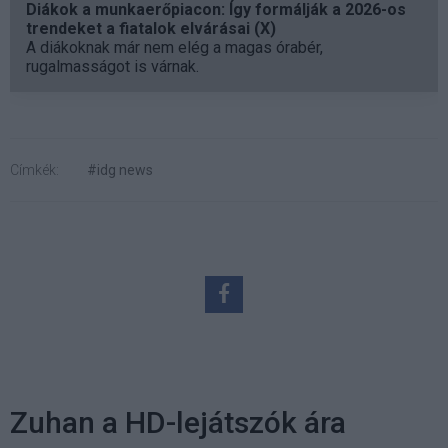
Diákok a munkaerőpiacon: Így formálják a 2026-os
trendeket a fiatalok elvárásai (X)
A diákoknak már nem elég a magas órabér,
rugalmasságot is várnak.
Címkék:
#idg news
Zuhan a HD-lejátszók ára