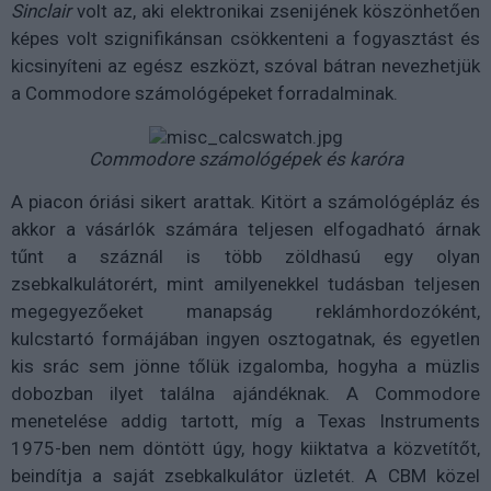
Sinclair
volt az, aki elektronikai zsenijének köszönhetően
képes volt szignifikánsan csökkenteni a fogyasztást és
kicsinyíteni az egész eszközt, szóval bátran nevezhetjük
a Commodore számológépeket forradalminak.
Commodore számológépek és karóra
A piacon óriási sikert arattak. Kitört a számológépláz és
akkor a vásárlók számára teljesen elfogadható árnak
tűnt a száznál is több zöldhasú egy olyan
zsebkalkulátorért, mint amilyenekkel tudásban teljesen
megegyezőeket manapság reklámhordozóként,
kulcstartó formájában ingyen osztogatnak, és egyetlen
kis srác sem jönne tőlük izgalomba, hogyha a müzlis
dobozban ilyet találna ajándéknak. A Commodore
menetelése addig tartott, míg a Texas Instruments
1975-ben nem döntött úgy, hogy kiiktatva a közvetítőt,
beindítja a saját zsebkalkulátor üzletét. A CBM közel