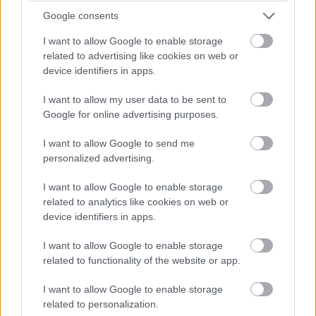
Google consents
I want to allow Google to enable storage
A Sony lemond az ATRAC
related to advertising like cookies on web or
device identifiers in apps.
formátumról
I want to allow my user data to be sent to
Google for online advertising purposes.
Barabás Balázs
|
2007 augusztus 31. 14:54
I want to allow Google to send me
personalized advertising.
A Sony bezárja online Connect zeneboltját, és
behódol az MP3-nak, valamint az egyéb "nyílt"
I want to allow Google to enable storage
formátumoknak.
related to analytics like cookies on web or
device identifiers in apps.
I want to allow Google to enable storage
related to functionality of the website or app.
Az elektronikai eszközöket gyártó japán vállalat
bejelentése szerint a Connect nevű zeneboltjának
I want to allow Google to enable storage
bezárása a piac alakulása szerint fog bekövetkezni, de
related to personalization.