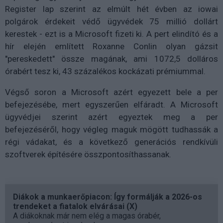
Register lap szerint az elmúlt hét évben az iowai
polgárok érdekeit védő ügyvédek 75 millió dollárt
kerestek - ezt is a Microsoft fizeti ki. A pert elindító és a
hír elején említett Roxanne Conlin olyan gázsit
"pereskedett" össze magának, ami 1072,5 dolláros
órabért tesz ki, 43 százalékos kockázati prémiummal.
Végső soron a Microsoft azért egyezett bele a per
befejezésébe, mert egyszerűen elfáradt. A Microsoft
ügyvédjei szerint azért egyeztek meg a per
befejezéséről, hogy végleg maguk mögött tudhassák a
régi vádakat, és a következő generációs rendkívüli
szoftverek építésére összpontosíthassanak.
Diákok a munkaerőpiacon: Így formálják a 2026-os
trendeket a fiatalok elvárásai (X)
A diákoknak már nem elég a magas órabér,