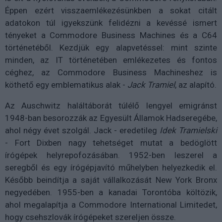
Éppen ezért visszaemlékezésünkben a sokat citált
adatokon túl igyekszünk felidézni a kevéssé ismert
tényeket a Commodore Business Machines és a C64
történetéből. Kezdjük egy alapvetéssel: mint szinte
minden, az IT történetében emlékezetes és fontos
céghez, az Commodore Business Machineshez is
köthető egy emblematikus alak -
Jack Tramiel
, az alapító.
Az Auschwitz haláltáborát túlélő lengyel emigránst
1948-ban besorozzák az Egyesült Államok Hadseregébe,
ahol négy évet szolgál. Jack - eredetileg
Idek Tramielski
- Fort Dixben nagy tehetséget mutat a bedöglött
írógépek helyrepofozásában. 1952-ben leszerel a
seregből és egy írógépjavító műhelyben helyezkedik el.
Később beindítja a saját vállalkozását New York Bronx
negyedében. 1955-ben a kanadai Torontóba költözik,
ahol megalapítja a Commodore International Limitedet,
hogy csehszlovák írógépeket szereljen össze.