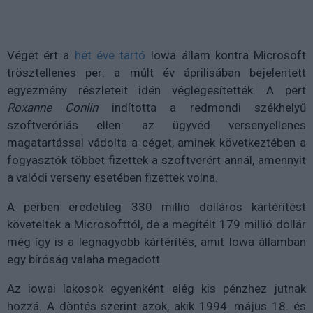
Véget ért a
hét éve tartó
Iowa állam kontra Microsoft
trösztellenes per: a múlt év áprilisában bejelentett
egyezmény részleteit idén véglegesítették. A pert
Roxanne Conlin
indította a redmondi székhelyű
szoftveróriás ellen: az ügyvéd versenyellenes
magatartással vádolta a céget, aminek következtében a
fogyasztók többet fizettek a szoftverért annál, amennyit
a valódi verseny esetében fizettek volna.
A perben eredetileg 330 millió dolláros kártérítést
követeltek a Microsofttól, de a megítélt 179 millió dollár
még így is a legnagyobb kártérítés, amit Iowa államban
egy bíróság valaha megadott.
Az iowai lakosok egyenként elég kis pénzhez jutnak
hozzá. A döntés szerint azok, akik 1994. május 18. és