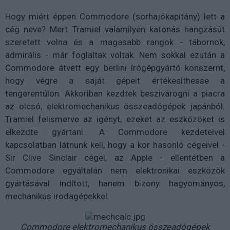
Hogy miért éppen Commodore (sorhajókapitány) lett a
cég neve? Mert Tramiel valamilyen katonás hangzásút
szeretett volna és a magasabb rangok - tábornok,
admirális - már foglaltak voltak. Nem sokkal ezután a
Commodore átvett egy berlini írógépgyártó konszernt,
hogy végre a saját gépeit értékesíthesse a
tengerentúlon. Akkoriban kezdtek beszivárogni a piacra
az olcsó, elektromechanikus összeadógépek japánból.
Tramiel felismerve az igényt, ezeket az eszközöket is
elkezdte gyártani. A Commodore kezdeteivel
kapcsolatban látnunk kell, hogy a kor hasonló cégeivel -
Sir Clive Sinclair cégei, az Apple - ellentétben a
Commodore egyáltalán nem elektronikai eszközök
gyártásával indított, hanem bizony hagyományos,
mechanikus irodagépekkel.
Commodore elektromechanikus összeadógépek