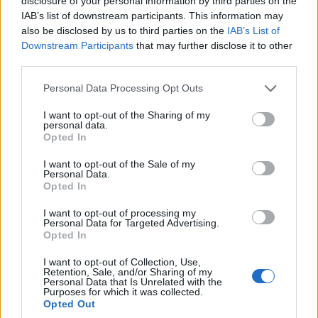
disclosure of your personal information by third parties on the
elődje, viszont az ára ugyanannyi marad mint az elődjéé.
IAB’s list of downstream participants. This information may
A Shuffle "csak" nagyobb memóriát kap majd, de a
also be disclosed by us to third parties on the
IAB’s List of
boltokba ugyanazon az áron kerül majd, mint az előző
Downstream Participants
that may further disclose it to other
generáció.
third parties.
Please note that this website/app uses one or more Google
Personal Data Processing Opt Outs
services and may gather and store information including but
not limited to your visit or usage behaviour. You may click to
I want to opt-out of the Sharing of my
personal data.
grant or deny consent to Google and its third-party tags to
Diákok a munkaerőpiacon: Így formálják a 2026-os
Opted In
use your data for below specified purposes in below Google
trendeket a fiatalok elvárásai (X)
consent section.
A diákoknak már nem elég a magas órabér,
I want to opt-out of the Sale of my
Personal Data.
rugalmasságot is várnak.
Opted In
I want to opt-out of processing my
Personal Data for Targeted Advertising.
Opted In
Címkék:
#apple
#ipod
#érdekességek
I want to opt-out of Collection, Use,
Retention, Sale, and/or Sharing of my
#hardver/szoftver
#technológia
#üzlet
Personal Data that Is Unrelated with the
Purposes for which it was collected.
Opted Out