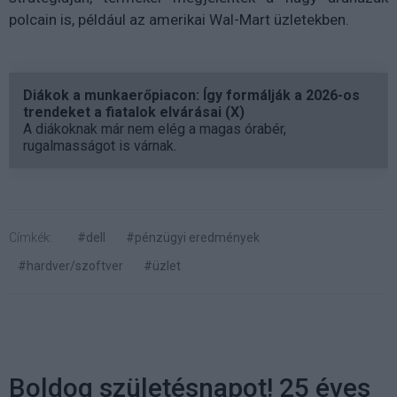
polcain is, például az amerikai Wal-Mart üzletekben.
Diákok a munkaerőpiacon: Így formálják a 2026-os
trendeket a fiatalok elvárásai (X)
A diákoknak már nem elég a magas órabér,
rugalmasságot is várnak.
Címkék:
#dell
#pénzügyi eredmények
#hardver/szoftver
#üzlet
Boldog születésnapot! 25 éves