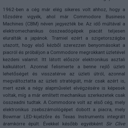
1962-ben a cég már elég sikeres volt ahhoz, hogy a
tőzsdére vigyék, ahol már Commodore Business
Machines (CBM) néven jegyezték be. Az idő múltával a
elektromechanikus összeadógépek piacát teljesen
eluralták a japánok. Tramiel ezért a szigetországba
utazott, hogy első kézből szerezzen benyomásokat a
piacról és próbáljon a Commodore megrokkant üzletével
kezdeni valamit. Itt látott először elektronikus asztali
kalkulátort. Azonnal felismerte a benne rejlő üzleti
lehetőséget és visszatérve az üzleti útról, azonnal
megváltoztatta az üzleti stratégiát, már csak azért is,
mert ezek a négy alapművelet elvégzésére is képesek
voltak, míg a már említett mechanikus szerkezetek csak
összeadni tudtak. A Commodore volt az első cég, mely
elektronikus zsebszámológépet dobott a piacra, mely
Bowmar LED-kijelzőre és Texas Instruments integrált
áramkörre épült. Évekkel később egyébként
Sir Clive