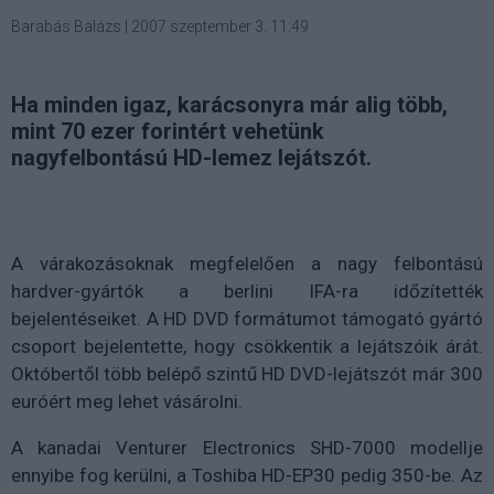
Barabás Balázs
|
2007 szeptember 3. 11:49
Ha minden igaz, karácsonyra már alig több,
mint 70 ezer forintért vehetünk
nagyfelbontású HD-lemez lejátszót.
A várakozásoknak megfelelően a nagy felbontású
hardver-gyártók a berlini IFA-ra időzítették
bejelentéseiket. A HD DVD formátumot támogató gyártó
csoport bejelentette, hogy csökkentik a lejátszóik árát.
Októbertől több belépő szintű HD DVD-lejátszót már 300
euróért meg lehet vásárolni.
A kanadai Venturer Electronics SHD-7000 modellje
ennyibe fog kerülni, a Toshiba HD-EP30 pedig 350-be. Az