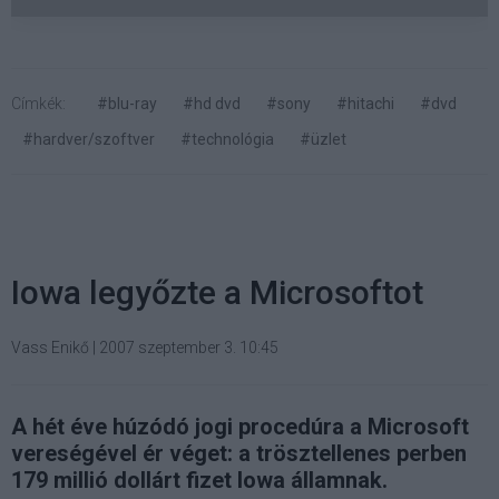
Címkék:
#blu-ray
#hd dvd
#sony
#hitachi
#dvd
#hardver/szoftver
#technológia
#üzlet
Iowa legyőzte a Microsoftot
Vass Enikő
|
2007 szeptember 3. 10:45
A hét éve húzódó jogi procedúra a Microsoft
vereségével ér véget: a trösztellenes perben
179 millió dollárt fizet Iowa államnak.