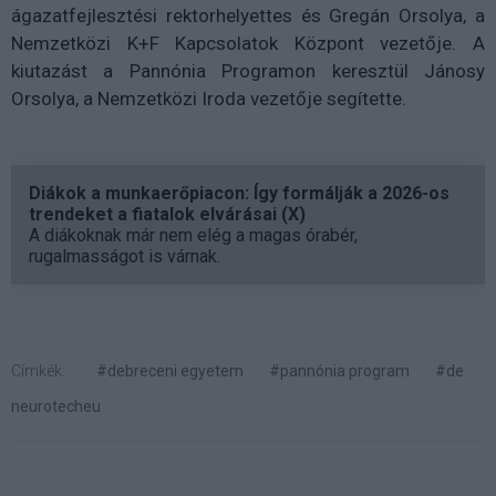
ágazatfejlesztési rektorhelyettes és Gregán Orsolya, a
Nemzetközi K+F Kapcsolatok Központ vezetője. A
kiutazást a Pannónia Programon keresztül Jánosy
Orsolya, a Nemzetközi Iroda vezetője segítette.
Diákok a munkaerőpiacon: Így formálják a 2026-os
trendeket a fiatalok elvárásai (X)
A diákoknak már nem elég a magas órabér,
rugalmasságot is várnak.
Címkék:
#debreceni egyetem
#pannónia program
#de
neurotecheu