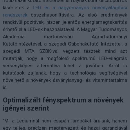
Több hazai kutatóintézetben is folynak kontrollcsoportos
kísérletek a
LED és a hagyományos növényvilágítási
rendszerek
összehasonlítására. Az első eredmények
rendkívül pozitívak, hiszen jelentős energiamegtakarítás
érhető el a LED-ek használatával. A Magyar Tudományos
Akadémia martonvásári Agrártudományi
Kutatóintézetével, a szegedi Gabonakutató Intézettel, a
szegedi MTA SZBK-val végzett tesztek mind azt
mutatják, hogy a megfelelő spektrumú LED-világítás
versenyképes alternatíva lehet a jövőben. Arról is
kutatások zajlanak, hogy a technológia segítségével
növelhető a növények ásványianyag- és vitamintartalma
is.
Optimalizált fényspektrum a növények
igényei szerint
"Mi a Lediumnál nem csupán lámpákat árulunk, hanem
egy teljes, precízen megtervezett és hazai garanciával