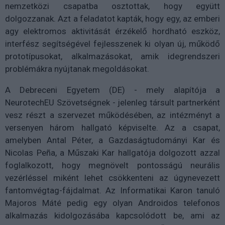
nemzetközi csapatba osztottak, hogy együtt
dolgozzanak. Azt a feladatot kapták, hogy egy, az emberi
agy elektromos aktivitását érzékelő hordható eszköz,
interfész segítségével fejlesszenek ki olyan új, működő
prototípusokat, alkalmazásokat, amik idegrendszeri
problémákra nyújtanak megoldásokat.
A Debreceni Egyetem (DE) - mely alapítója a
NeurotechEU Szövetségnek - jelenleg társult partnerként
vesz részt a szervezet működésében, az intézményt a
versenyen három hallgató képviselte. Az a csapat,
amelyben Antal Péter, a Gazdaságtudományi Kar és
Nicolas Peña, a Műszaki Kar hallgatója dolgozott azzal
foglalkozott, hogy megnövelt pontosságú neurális
vezérléssel miként lehet csökkenteni az úgynevezett
fantomvégtag-fájdalmat. Az Informatikai Karon tanuló
Majoros Máté pedig egy olyan Androidos telefonos
alkalmazás kidolgozásába kapcsolódott be, ami az