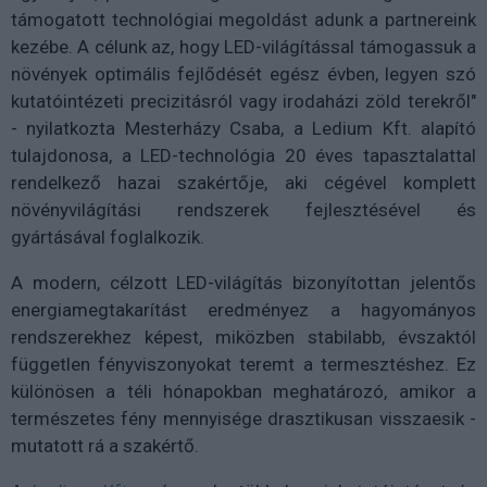
támogatott technológiai megoldást adunk a partnereink
kezébe. A célunk az, hogy LED-világítással támogassuk a
növények optimális fejlődését egész évben, legyen szó
kutatóintézeti precizitásról vagy irodaházi zöld terekről"
- nyilatkozta Mesterházy Csaba, a Ledium Kft. alapító
tulajdonosa, a LED-technológia 20 éves tapasztalattal
rendelkező hazai szakértője, aki cégével komplett
növényvilágítási rendszerek fejlesztésével és
gyártásával foglalkozik.
A modern, célzott LED-világítás bizonyítottan jelentős
energiamegtakarítást eredményez a hagyományos
rendszerekhez képest, miközben stabilabb, évszaktól
független fényviszonyokat teremt a termesztéshez. Ez
különösen a téli hónapokban meghatározó, amikor a
természetes fény mennyisége drasztikusan visszaesik -
mutatott rá a szakértő.