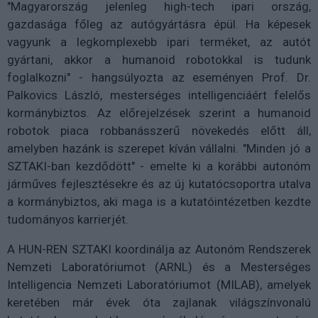
"Magyarország jelenleg high-tech ipari ország,
gazdasága főleg az autógyártásra épül. Ha képesek
vagyunk a legkomplexebb ipari terméket, az autót
gyártani, akkor a humanoid robotokkal is tudunk
foglalkozni" - hangsúlyozta az eseményen Prof. Dr.
Palkovics László, mesterséges intelligenciáért felelős
kormánybiztos. Az előrejelzések szerint a humanoid
robotok piaca robbanásszerű növekedés előtt áll,
amelyben hazánk is szerepet kíván vállalni. "Minden jó a
SZTAKI-ban kezdődött" - emelte ki a korábbi autonóm
járműves fejlesztésekre és az új kutatócsoportra utalva
a kormánybiztos, aki maga is a kutatóintézetben kezdte
tudományos karrierjét.
A HUN-REN SZTAKI koordinálja az Autonóm Rendszerek
Nemzeti Laboratóriumot (ARNL) és a Mesterséges
Intelligencia Nemzeti Laboratóriumot (MILAB), amelyek
keretében már évek óta zajlanak világszínvonalú