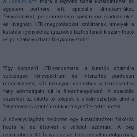
A
Ledium Kft.
mára a legtöbb hazai kutatóintézet és
egyetem partnere lett: speciális klímakamrákat,
fényszobákat, programozható spektrumú rendszereket
és üvegházi LED-megoldásokat szállítanak, amelyek a
kutatási igényekhez igazodva biztosítanak kiszámítható
és jól szabályozható fénykörnyezetet.
"Egy korszerű LED-rendszerrel a kutatók számára
szükséges fényspektrum és intenzitás pontosan
modellezhető, sőt bizonyos esetekben a természetes
fény adottságain túl is finomhangolható. A speciális
vezérlést az állattartó telepek is alkalmazhatják, ahol a
fénytervezés szintén kritikus tényező" - tette hozzá.
A növényvilágítás területén egy kutatóintézeti felkérés
hozta el az áttörést a vállalat számára. A cég
szakemberei 3D fényelosztás tervezéssel is dolgoznak,