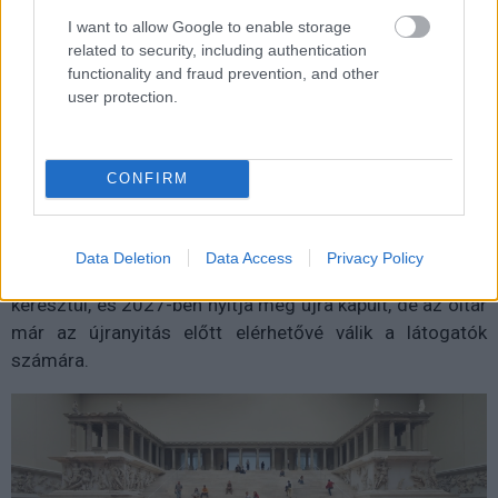
I want to allow Google to enable storage
related to security, including authentication
functionality and fraud prevention, and other
user protection.
Forrás: Siemens
A digitális installáció nem csupán a mű eddig nem
látható részleteit teszi elérhetővé, de csökkenti a
CONFIRM
hozzáférési korlátokat, és új lehetőségeket nyit a
kutatás, az oktatás és a kulturális közvetítés számára.
Data Deletion
Data Access
Privacy Policy
A Pergamon Múzeum jelenleg átfogó felújításon megy
keresztül, és 2027-ben nyitja meg újra kapuit, de az oltár
már az újranyitás előtt elérhetővé válik a látogatók
számára.