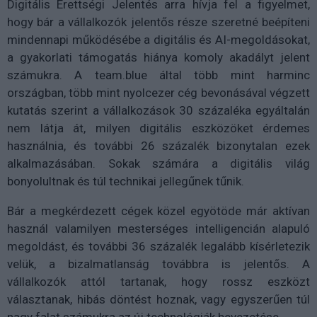
Digitális Érettségi Jelentés arra hívja fel a figyelmet,
hogy bár a vállalkozók jelentős része szeretné beépíteni
mindennapi működésébe a digitális és AI-megoldásokat,
a gyakorlati támogatás hiánya komoly akadályt jelent
számukra. A team.blue által több mint harminc
országban, több mint nyolcezer cég bevonásával végzett
kutatás szerint a vállalkozások 30 százaléka egyáltalán
nem látja át, milyen digitális eszközöket érdemes
használnia, és további 26 százalék bizonytalan ezek
alkalmazásában. Sokak számára a digitális világ
bonyolultnak és túl technikai jellegűnek tűnik.
Bár a megkérdezett cégek közel egyötöde már aktívan
használ valamilyen mesterséges intelligencián alapuló
megoldást, és további 36 százalék legalább kísérletezik
velük, a bizalmatlanság továbbra is jelentős. A
vállalkozók attól tartanak, hogy rossz eszközt
választanak, hibás döntést hoznak, vagy egyszerűen túl