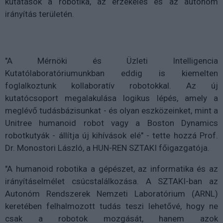
kutatások a robotika, az érzékelés és az autonóm
irányítás területén.
"A Mérnöki és Üzleti Intelligencia
Kutatólaboratóriumunkban eddig is kiemelten
foglalkoztunk kollaboratív robotokkal. Az új
kutatócsoport megalakulása logikus lépés, amely a
meglévő tudásbázisunkat - és olyan eszközeinket, mint a
Unitree humanoid robot vagy a Boston Dynamics
robotkutyák - állítja új kihívások elé" - tette hozzá Prof.
Dr. Monostori László, a HUN-REN SZTAKI főigazgatója.
"A humanoid robotika a gépészet, az informatika és az
irányításelmélet csúcstalálkozása. A SZTAKI-ban az
Autonóm Rendszerek Nemzeti Laboratórium (ARNL)
keretében felhalmozott tudás teszi lehetővé, hogy ne
csak a robotok mozgását, hanem azok