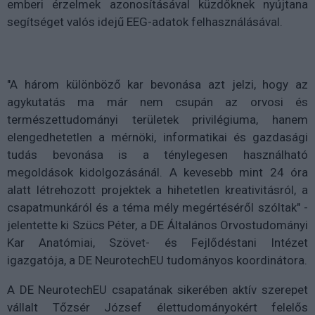
emberi érzelmek azonosításával küzdőknek nyújtana
segítséget valós idejű EEG-adatok felhasználásával.
"A három különböző kar bevonása azt jelzi, hogy az
agykutatás ma már nem csupán az orvosi és
természettudományi területek privilégiuma, hanem
elengedhetetlen a mérnöki, informatikai és gazdasági
tudás bevonása is a ténylegesen használható
megoldások kidolgozásánál. A kevesebb mint 24 óra
alatt létrehozott projektek a hihetetlen kreativitásról, a
csapatmunkáról és a téma mély megértéséről szóltak" -
jelentette ki Szücs Péter, a DE Általános Orvostudományi
Kar Anatómiai, Szövet- és Fejlődéstani Intézet
igazgatója, a DE NeurotechEU tudományos koordinátora.
A DE NeurotechEU csapatának sikerében aktív szerepet
vállalt Tőzsér József élettudományokért felelős