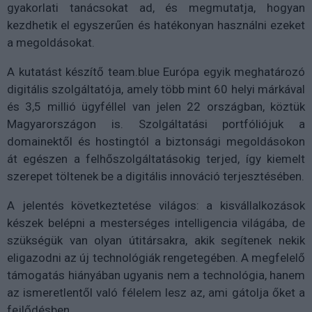
gyakorlati tanácsokat ad, és megmutatja, hogyan
kezdhetik el egyszerűen és hatékonyan használni ezeket
a megoldásokat.
A kutatást készítő team.blue Európa egyik meghatározó
digitális szolgáltatója, amely több mint 60 helyi márkával
és 3,5 millió ügyféllel van jelen 22 országban, köztük
Magyarországon is. Szolgáltatási portfóliójuk a
domainektől és hostingtól a biztonsági megoldásokon
át egészen a felhőszolgáltatásokig terjed, így kiemelt
szerepet töltenek be a digitális innováció terjesztésében.
A jelentés következtetése világos: a kisvállalkozások
készek belépni a mesterséges intelligencia világába, de
szükségük van olyan útitársakra, akik segítenek nekik
eligazodni az új technológiák rengetegében. A megfelelő
támogatás hiányában ugyanis nem a technológia, hanem
az ismeretlentől való félelem lesz az, ami gátolja őket a
fejlődésben.