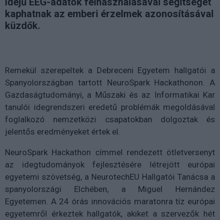
idejű EEG-adatok felhasználásával segítséget
kaphatnak az emberi érzelmek azonosításával
küzdők.
Remekül szerepeltek a Debreceni Egyetem hallgatói a
Spanyolországban tartott NeuroSpark Hackathonon. A
Gazdaságtudományi, a Műszaki és az Informatikai Kar
tanulói idegrendszeri eredetű problémák megoldásával
foglalkozó nemzetközi csapatokban dolgoztak és
jelentős eredményeket értek el.
NeuroSpark Hackathon címmel rendezett ötletversenyt
az idegtudományok fejlesztésére létrejött európai
egyetemi szövetség, a NeurotechEU Hallgatói Tanácsa a
spanyolországi Elchében, a Miguel Hernández
Egyetemen. A 24 órás innovációs maratonra tíz európai
egyetemről érkeztek hallgatók, akiket a szervezők hét