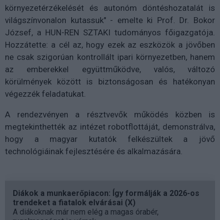
környezetérzékelését és autonóm döntéshozatalát is
világszínvonalon kutassuk" - emelte ki Prof. Dr. Bokor
József, a HUN-REN SZTAKI tudományos főigazgatója.
Hozzátette: a cél az, hogy ezek az eszközök a jövőben
ne csak szigorúan kontrollált ipari környezetben, hanem
az emberekkel együttműködve, valós, változó
körülmények között is biztonságosan és hatékonyan
végezzék feladatukat.
A rendezvényen a résztvevők működés közben is
megtekinthették az intézet robotflottáját, demonstrálva,
hogy a magyar kutatók felkészültek a jövő
technológiáinak fejlesztésére és alkalmazására.
Diákok a munkaerőpiacon: Így formálják a 2026-os
trendeket a fiatalok elvárásai (X)
A diákoknak már nem elég a magas órabér,