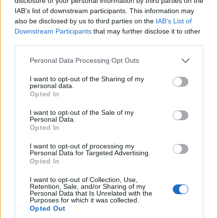
disclosure of your personal information by third parties on the
részletét is digitalizálják a Porosz Kulturális Örökség
IAB’s list of downstream participants. This information may
Alapítvány, illetve a Siemens együttműködésének
also be disclosed by us to third parties on the
IAB’s List of
keretében. Több százezer részletes kép készül az istenek
Downstream Participants
that may further disclose it to other
és óriások mitikus csatáját ábrázoló, több mint 110
third parties.
méter hosszú, gazdagon kidolgozott Gigantomakhia-
Please note that this website/app uses one or more Google
Personal Data Processing Opt Outs
frízről, valamint a Pergamon városának és uralkodó
services and may gather and store information including but
dinasztiájának mítoszát elmesélő Telephos-frízről.
not limited to your visit or usage behaviour. You may click to
I want to opt-out of the Sharing of my
personal data.
Ezeket egy háromdimenziós térbe helyezik, ahol
grant or deny consent to Google and its third-party tags to
Opted In
körüljárható lesz az oltár, valamint mesterséges
use your data for below specified purposes in below Google
consent section.
intelligenciát használó alkalmazás segítségével az
I want to opt-out of the Sale of my
Personal Data.
érdeklődők személyre szabott háttérinformációkat
Opted In
kaphatnak majd a műről.
I want to opt-out of processing my
Personal Data for Targeted Advertising.
Opted In
I want to opt-out of Collection, Use,
Retention, Sale, and/or Sharing of my
Personal Data that Is Unrelated with the
Purposes for which it was collected.
Opted Out