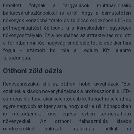
Emellett folynak a tárgyalások multinacionális
barkácsáruházláncokkal is arról, hogy a bemutatótéri
növények vonzóbbá tétele és túlélése érdekében LED-es
pótmegvilágítást építsünk ki a kereskedelmi egységek
növényosztályain. Ez a beruházás az attraktivitás mellett
a forintban milliós nagyságrendű selejtet is csökkenteni
fogja - számolt be róla a Ledium Kft. alapító
tulajdonosa.
Otthoni zöld oázis
Reneszánszukat élik az otthoni hobbi üvegházak. "Bár
ezeknek a kisebb növényházaknak a professzionális LED-
es megvilágítása akár jelentősebb költséget is jelenthet,
egyre nagyobb az igény arra, hogy akár a téli hónapokban
is működjenek, friss, egész évben termeszthető
növényekkel. Az otthoni felhasználás kisebb
rendszerekkel hálózati átalakítás nélkül is