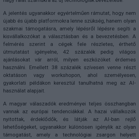
nagy falat számukra az új technológiák bevezetése.
A jelentés ugyanakkor egyértelműen rámutat, hogy nem
újabb és újabb platformokra lenne szükség, hanem olyan
szakmai támogatásra, amely lépésről lépésre segíti a
kisvállalkozókat a választásban és a bevezetésben. A
felmérés szerint a cégek fele részletes, érthető
útmutatást igényelne, 42 százalék pedig világos
ajánlásokat vár arról, milyen eszközöket érdemes
használni. Emellett 38 százalék szívesen venne részt
oktatáson vagy workshopon, ahol személyesen,
gyakorlati példákon keresztül tanulhatná meg az AI-
használat alapjait.
A magyar válaszadók eredményei teljes összhangban
vannak az európai tendenciákkal. A hazai vállalkozók
nyitottak, érdeklődők, és látják az AI-ban rejlő
lehetőségeket, ugyanakkor különösen igénylik az olyan
támogatást, amely a technológiai zsargon helyett