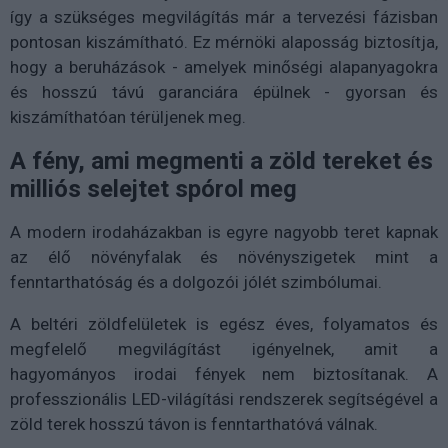
így a szükséges megvilágítás már a tervezési fázisban
pontosan kiszámítható. Ez mérnöki alaposság biztosítja,
hogy a beruházások - amelyek minőségi alapanyagokra
és hosszú távú garanciára épülnek - gyorsan és
kiszámíthatóan térüljenek meg.
A fény, ami megmenti a zöld tereket és
milliós selejtet spórol meg
A modern irodaházakban is egyre nagyobb teret kapnak
az élő növényfalak és növényszigetek mint a
fenntarthatóság és a dolgozói jólét szimbólumai.
A beltéri zöldfelületek is egész éves, folyamatos és
megfelelő megvilágítást igényelnek, amit a
hagyományos irodai fények nem biztosítanak. A
professzionális LED-világítási rendszerek segítségével a
zöld terek hosszú távon is fenntarthatóvá válnak.