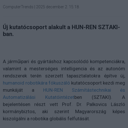
ComputerTrends
|
2025 december 2. 15:18
Új kutatócsoport alakult a HUN-REN SZTAKI-
ban.
A járműipari és gyártáshoz kapcsolódó kompetenciákra,
valamint a mesterséges intelligencia és az autonóm
rendszerek terén szerzett tapasztalatokra építve új,
humanoid robotikára fókuszáló
kutatócsoport kezdi meg
munkáját a
HUN-REN Számítástechnikai és
Automatizálási Kutatóintézet
ben (SZTAKI). A
bejelentésen részt vett Prof. Dr. Palkovics László
kormánybiztos, aki szerint Magyarország képes
kiszolgálni a robotika globális felfutását.