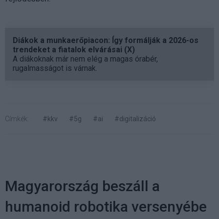
Diákok a munkaerőpiacon: Így formálják a 2026-os
trendeket a fiatalok elvárásai (X)
A diákoknak már nem elég a magas órabér,
rugalmasságot is várnak.
Címkék:
#kkv
#5g
#ai
#digitalizáció
Magyarország beszáll a
humanoid robotika versenyébe