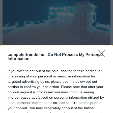
computertrends.hu -
Do Not Process My Personal
Forrás: Siemens
Information
A hellenisztikus művészet egyik legjelentősebb
If you wish to opt-out of the sale, sharing to third parties, or
alkotásának számító, és a Kr. e. 2. századból, a mai
processing of your personal or sensitive information for
Törökország területéről származó Pergamon-oltár 1930
targeted advertising by us, please use the below opt-out
óta a berlini, róla elnevezett múzeum egyik központi
section to confirm your selection. Please note that after your
eleme. A monumentális mű hamarosan egy interaktív 3D
opt-out request is processed you may continue seeing
alkalmazásban is élvezhető lesz.
interest-based ads based on personal information utilized by
us or personal information disclosed to third parties prior to
A Zeusznak szentelt Pergamon-oltár több ikonikus
your opt-out. You may separately opt-out of the further