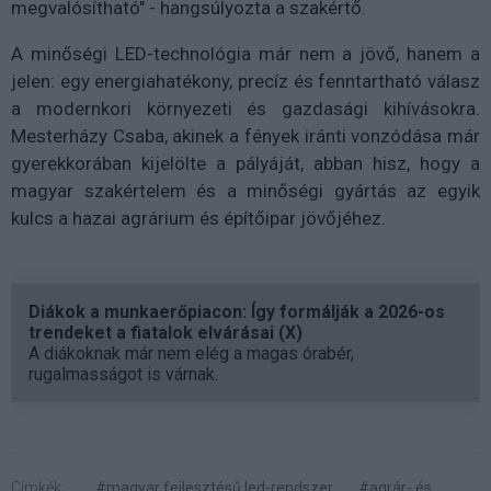
megvalósítható" - hangsúlyozta a szakértő.
A minőségi LED-technológia már nem a jövő, hanem a
jelen: egy energiahatékony, precíz és fenntartható válasz
a modernkori környezeti és gazdasági kihívásokra.
Mesterházy Csaba, akinek a fények iránti vonzódása már
gyerekkorában kijelölte a pályáját, abban hisz, hogy a
magyar szakértelem és a minőségi gyártás az egyik
kulcs a hazai agrárium és építőipar jövőjéhez.
Diákok a munkaerőpiacon: Így formálják a 2026-os
trendeket a fiatalok elvárásai (X)
A diákoknak már nem elég a magas órabér,
rugalmasságot is várnak.
Címkék:
#magyar fejlesztésű led-rendszer
#agrár- és