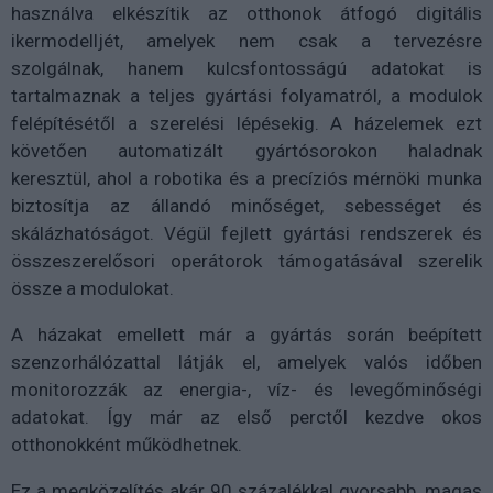
használva elkészítik az otthonok átfogó digitális
ikermodelljét, amelyek nem csak a tervezésre
szolgálnak, hanem kulcsfontosságú adatokat is
tartalmaznak a teljes gyártási folyamatról, a modulok
felépítésétől a szerelési lépésekig. A házelemek ezt
követően automatizált gyártósorokon haladnak
keresztül, ahol a robotika és a precíziós mérnöki munka
biztosítja az állandó minőséget, sebességet és
skálázhatóságot. Végül fejlett gyártási rendszerek és
összeszerelősori operátorok támogatásával szerelik
össze a modulokat.
A házakat emellett már a gyártás során beépített
szenzorhálózattal látják el, amelyek valós időben
monitorozzák az energia-, víz- és levegőminőségi
adatokat. Így már az első perctől kezdve okos
otthonokként működhetnek.
Ez a megközelítés akár 90 százalékkal gyorsabb, magas