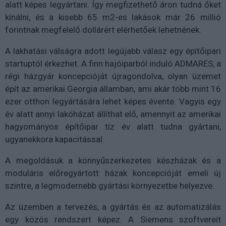
alatt képes legyártani. Így megfizethető áron tudná őket
kínálni, és a kisebb 65 m2-es lakások már 26 millió
forintnak megfelelő dollárért elérhetőek lehetnének.
A lakhatási válságra adott legújabb válasz egy építőipari
startuptól érkezhet. A finn hajóiparból induló ADMARES, a
régi házgyár koncepcióját újragondolva, olyan üzemet
épít az amerikai Georgia államban, ami akár több mint 16
ezer otthon legyártására lehet képes évente. Vagyis egy
év alatt annyi lakóházat állíthat elő, amennyit az amerikai
hagyományos építőipar tíz év alatt tudna gyártani,
ugyanekkora kapacitással.
A megoldásuk a könnyűszerkezetes készházak és a
moduláris előregyártott házak koncepcióját emeli új
szintre, a legmodernebb gyártási környezetbe helyezve.
Az üzemben a tervezés, a gyártás és az automatizálás
egy közös rendszert képez. A Siemens szoftvereit