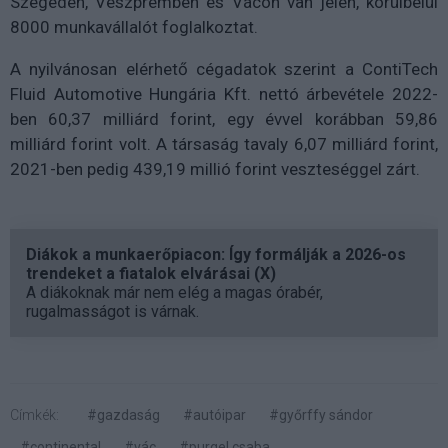
Szegeden, Veszprémben és Vácon van jelen, körülbelül
8000 munkavállalót foglalkoztat.
A nyilvánosan elérhető cégadatok szerint a ContiTech
Fluid Automotive Hungária Kft. nettó árbevétele 2022-
ben 60,37 milliárd forint, egy évvel korábban 59,86
milliárd forint volt. A társaság tavaly 6,07 milliárd forint,
2021-ben pedig 439,19 millió forint veszteséggel zárt.
Diákok a munkaerőpiacon: Így formálják a 2026-os
trendeket a fiatalok elvárásai (X)
A diákoknak már nem elég a magas órabér,
rugalmasságot is várnak.
Címkék:
#gazdaság
#autóipar
#győrffy sándor
#continental
#vác
#purgel csaba