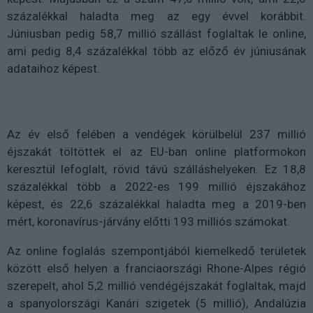
százalékkal haladta meg az egy évvel korábbit.
Júniusban pedig 58,7 millió szállást foglaltak le online,
ami pedig 8,4 százalékkal több az előző év júniusának
adataihoz képest.
Az év első felében a vendégek körülbelül 237 millió
éjszakát töltöttek el az EU-ban online platformokon
keresztül lefoglalt, rövid távú szálláshelyeken. Ez 18,8
százalékkal több a 2022-es 199 millió éjszakához
képest, és 22,6 százalékkal haladta meg a 2019-ben
mért, koronavírus-járvány előtti 193 milliós számokat.
Az online foglalás szempontjából kiemelkedő területek
között első helyen a franciaországi Rhone-Alpes régió
szerepelt, ahol 5,2 millió vendégéjszakát foglaltak, majd
a spanyolországi Kanári szigetek (5 millió), Andalúzia