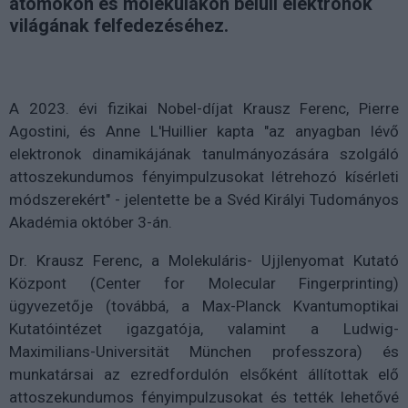
atomokon és molekulákon belüli elektronok
világának felfedezéséhez.
A 2023. évi fizikai Nobel-díjat Krausz Ferenc, Pierre
Agostini, és Anne L'Huillier kapta "az anyagban lévő
elektronok dinamikájának tanulmányozására szolgáló
attoszekundumos fényimpulzusokat létrehozó kísérleti
módszerekért" - jelentette be a Svéd Királyi Tudományos
Akadémia október 3-án.
Dr. Krausz Ferenc, a Molekuláris- Ujjlenyomat Kutató
Központ (Center for Molecular Fingerprinting)
ügyvezetője (továbbá, a Max-Planck Kvantumoptikai
Kutatóintézet igazgatója, valamint a Ludwig-
Maximilians-Universität München professzora) és
munkatársai az ezredfordulón elsőként állítottak elő
attoszekundumos fényimpulzusokat és tették lehetővé