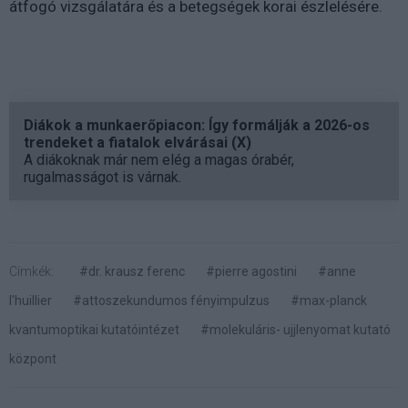
átfogó vizsgálatára és a betegségek korai észlelésére.
Diákok a munkaerőpiacon: Így formálják a 2026-os
trendeket a fiatalok elvárásai (X)
A diákoknak már nem elég a magas órabér,
rugalmasságot is várnak.
Címkék:
#dr. krausz ferenc
#pierre agostini
#anne
l'huillier
#attoszekundumos fényimpulzus
#max-planck
kvantumoptikai kutatóintézet
#molekuláris- ujjlenyomat kutató
központ