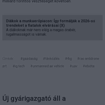
milliárd forintos veszteséget követően.
Diákok a munkaerőpiacon: Így formálják a 2026-os
trendeket a fiatalok elvárásai (X)
A diákoknak már nem elég a magas órabér,
rugalmasságot is várnak.
Címkék:
#gazdaság
#távközlés
#4ig
#rac antidrone
zrt.
#ig tech
#unmanned air vehicle
#uav
#ebidta
Új gyárigazgató áll a