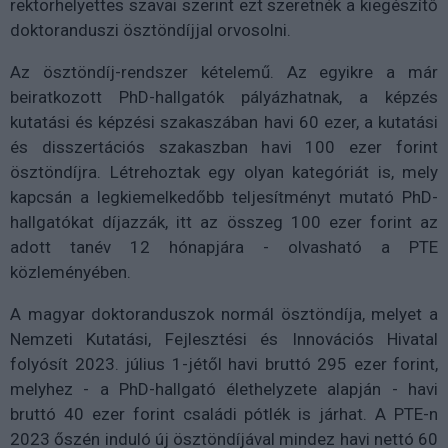
rektorhelyettes szavai szerint ezt szeretnék a kiegészítő
doktoranduszi ösztöndíjjal orvosolni.
Az ösztöndíj-rendszer kételemű. Az egyikre a már
beiratkozott PhD-hallgatók pályázhatnak, a képzés
kutatási és képzési szakaszában havi 60 ezer, a kutatási
és disszertációs szakaszban havi 100 ezer forint
ösztöndíjra. Létrehoztak egy olyan kategóriát is, mely
kapcsán a legkiemelkedőbb teljesítményt mutató PhD-
hallgatókat díjazzák, itt az összeg 100 ezer forint az
adott tanév 12 hónapjára - olvasható a PTE
közleményében.
A magyar doktoranduszok normál ösztöndíja, melyet a
Nemzeti Kutatási, Fejlesztési és Innovációs Hivatal
folyósít 2023. július 1-jétől havi bruttó 295 ezer forint,
melyhez - a PhD-hallgató élethelyzete alapján - havi
bruttó 40 ezer forint családi pótlék is járhat. A PTE-n
2023 őszén induló új ösztöndíjával mindez havi nettó 60