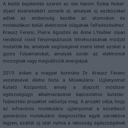
A keddi bejelentés szerint az idei három fizikai Nobel-
díjast kísérleteikért ismerik el, amelyek új eszközöket
adtak az emberiség kezébe az atomokon és
molekulákon belüli elektronok világának felfedezéséhez.
Krausz Ferenc, Pierre Agostini és Anne L'Huillier olyan
rendkívül rövid fényimpulzusok létrehozásának módját
mutatták be, amelyek segítségével mérni lehet azokat a
gyors folyamatokat, amelyek során az elektronok
mozognak vagy megváltozik energiájuk.
2019. évben a magyar kormány Dr. Krausz Ferenc
vezetésével életre hívta a Molekuláris- Ujjlenyomat
Kutató Központot, amely a díjazott módszer
egészségügyi alkalmazásával kapcsolatos kutatás-
fejlesztési projektet valósítja meg. A projekt célja, hogy
az infravörös molekuláris ujjlenyomat a következő
generációs molekuláris diagnosztika egyik sarokköve
legyen, ezaltál új utat nyitva a lakosság egészségének