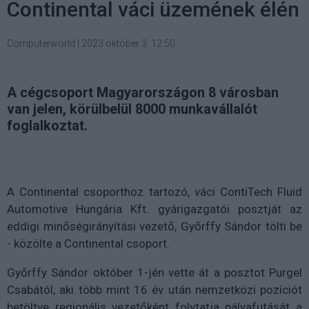
Continental váci üzemének élén
Computerworld
|
2023 október 3. 12:50
A cégcsoport Magyarországon 8 városban
van jelen, körülbelül 8000 munkavállalót
foglalkoztat.
A Continental csoporthoz tartozó, váci ContiTech Fluid
Automotive Hungária Kft. gyárigazgatói posztját az
eddigi minőségirányítási vezető, Győrffy Sándor tölti be
- közölte a Continental csoport.
Győrffy Sándor október 1-jén vette át a posztot Purgel
Csabától, aki több mint 16 év után nemzetközi pozíciót
betöltve regionális vezetőként folytatja pályafutását a