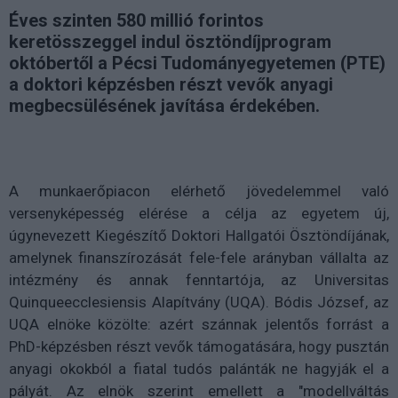
Éves szinten 580 millió forintos
keretösszeggel indul ösztöndíjprogram
októbertől a Pécsi Tudományegyetemen (PTE)
a doktori képzésben részt vevők anyagi
megbecsülésének javítása érdekében.
A munkaerőpiacon elérhető jövedelemmel való
versenyképesség elérése a célja az egyetem új,
úgynevezett Kiegészítő Doktori Hallgatói Ösztöndíjának,
amelynek finanszírozását fele-fele arányban vállalta az
intézmény és annak fenntartója, az Universitas
Quinqueecclesiensis Alapítvány (UQA). Bódis József, az
UQA elnöke közölte: azért szánnak jelentős forrást a
PhD-képzésben részt vevők támogatására, hogy pusztán
anyagi okokból a fiatal tudós palánták ne hagyják el a
pályát. Az elnök szerint emellett a "modellváltás