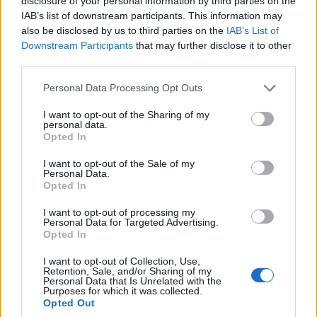
disclosure of your personal information by third parties on the
IAB’s list of downstream participants. This information may
Címkék:
#zyxel
#connect and protect plus
#wifi6
also be disclosed by us to third parties on the
IAB’s List of
Downstream Participants
that may further disclose it to other
third parties.
Please note that this website/app uses one or more Google
Personal Data Processing Opt Outs
services and may gather and store information including but
Drónvédelmi technológiai
not limited to your visit or usage behaviour. You may click to
I want to opt-out of the Sharing of my
personal data.
grant or deny consent to Google and its third-party tags to
Opted In
társaságot alapít a 4iG csoport
use your data for below specified purposes in below Google
consent section.
I want to opt-out of the Sale of my
Personal Data.
Computerworld
|
2023 október 3. 14:52
Opted In
I want to opt-out of processing my
Personal Data for Targeted Advertising.
A pilóta nélküli légijármű technológiák
Opted In
fejlesztése, az új technológiák honosítása és
I want to opt-out of Collection, Use,
piacra jutása a vállalatcsoporton belül kiemelt
Retention, Sale, and/or Sharing of my
Personal Data that Is Unrelated with the
stratégiai terület.
Purposes for which it was collected.
Opted Out