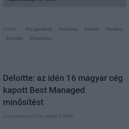
Címkék:
#eu-gazdaság
#turizmus
#airbnb
#booking
#expedia
#tripadvisor
Deloitte: az idén 16 magyar cég
kapott Best Managed
minősítést
Computerworld
|
2023 október 5. 08:45