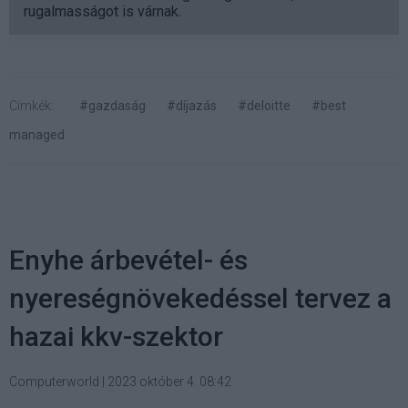
rugalmasságot is várnak.
Címkék:
#gazdaság
#díjazás
#deloitte
#best
managed
Enyhe árbevétel- és
nyereségnövekedéssel tervez a
hazai kkv-szektor
Computerworld
|
2023 október 4. 08:42