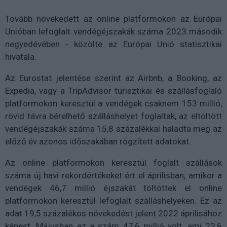
Tovább növekedett az online platformokon az Európai
Unióban lefoglalt vendégéjszakák száma 2023 második
negyedévében - közölte az Európai Unió statisztikai
hivatala.
Az Eurostat jelentése szerint az Airbnb, a Booking, az
Expedia, vagy a TripAdvisor turisztikai és szállásfoglaló
platformokon keresztül a vendégek csaknem 153 millió,
rövid távra bérelhető szálláshelyet foglaltak, az eltöltött
vendégéjszakák száma 15,8 százalékkal haladta meg az
előző év azonos időszakában rögzített adatokat.
Az online platformokon keresztül foglalt szállások
száma új havi rekordértékeket ért el áprilisban, amikor a
vendégek 46,7 millió éjszakát töltöttek el online
platformokon keresztül lefoglalt szálláshelyeken. Ez az
adat 19,5 százalékos növekedést jelent 2022 áprilisához
képest. Májusban ez a szám 47,6 millió volt, ami 22,6