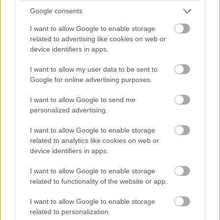
Google consents
RAC Antidrone Zrt. néven drónvédelmi technológiai
I want to allow Google to enable storage
társaságot alapít a 4iG Nyrt., a 4iG csoporthoz tartozó
related to advertising like cookies on web or
Rotors & Cams Zrt., valamint Jászai Gellért
device identifiers in apps.
magántőkealapja, az iG TECH - jelentette be a távközlési
I want to allow my user data to be sent to
vállalat.
Google for online advertising purposes.
Az 4iG várakozásai szerint a jövőben jelentősen
I want to allow Google to send me
növekedhetnek a piaci igények a drónok kontrollját
personalized advertising.
biztosító precíziós technológiák iránt. Az RAC Antidrone
I want to allow Google to enable storage
autonóm repülésre képes eszközök ellen kínál
related to analytics like cookies on web or
légtérellenőrző és légtérvédelmi megoldásokat az ipari,
device identifiers in apps.
közlekedési, a védelmi és civil szférának.
I want to allow Google to enable storage
Az új társaság az elérhető legmodernebb technológiák
related to functionality of the website or app.
integrációja mellett, hazai tudásbázison alapuló egyedi
fejlesztésekkel és speciális innovációs tevékenységgel
I want to allow Google to enable storage
related to personalization.
kíván megjelenni a hazai és nemzetközi piacon.