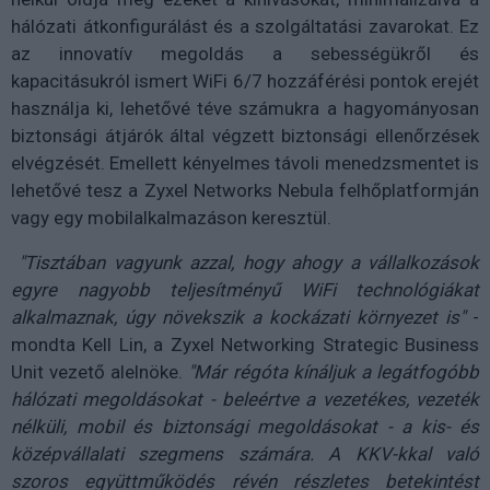
hálózati átkonfigurálást és a szolgáltatási zavarokat. Ez
az innovatív megoldás a sebességükről és
kapacitásukról ismert WiFi 6/7 hozzáférési pontok erejét
használja ki, lehetővé téve számukra a hagyományosan
biztonsági átjárók által végzett biztonsági ellenőrzések
elvégzését. Emellett kényelmes távoli menedzsmentet is
lehetővé tesz a Zyxel Networks Nebula felhőplatformján
vagy egy mobilalkalmazáson keresztül.
"Tisztában vagyunk azzal, hogy ahogy a vállalkozások
egyre nagyobb teljesítményű WiFi technológiákat
alkalmaznak, úgy növekszik a kockázati környezet is"
-
mondta Kell Lin, a Zyxel Networking Strategic Business
Unit vezető alelnöke.
"Már régóta kínáljuk a legátfogóbb
hálózati megoldásokat - beleértve a vezetékes, vezeték
nélküli, mobil és biztonsági megoldásokat - a kis- és
középvállalati szegmens számára. A KKV-kkal való
szoros együttműködés révén részletes betekintést