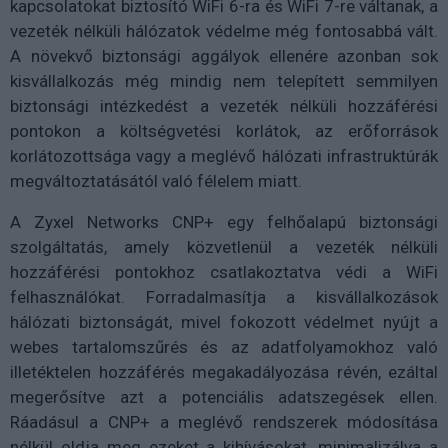
kapcsolatokat biztosító WiFi 6-ra és WiFi 7-re váltanak, a
vezeték nélküli hálózatok védelme még fontosabbá vált.
A növekvő biztonsági aggályok ellenére azonban sok
kisvállalkozás még mindig nem telepített semmilyen
biztonsági intézkedést a vezeték nélküli hozzáférési
pontokon a költségvetési korlátok, az erőforrások
korlátozottsága vagy a meglévő hálózati infrastruktúrák
megváltoztatásától való félelem miatt.
A Zyxel Networks CNP+ egy felhőalapú biztonsági
szolgáltatás, amely közvetlenül a vezeték nélküli
hozzáférési pontokhoz csatlakoztatva védi a WiFi
felhasználókat. Forradalmasítja a kisvállalkozások
hálózati biztonságát, mivel fokozott
védelmet
nyújt a
webes tartalomszűrés és az adatfolyamokhoz való
illetéktelen hozzáférés megakadályozása révén, ezáltal
megerősítve azt a potenciális adatszegések ellen.
Ráadásul a CNP+ a meglévő rendszerek módosítása
nélkül oldja meg ezeket a kihívásokat, minimalizálva a