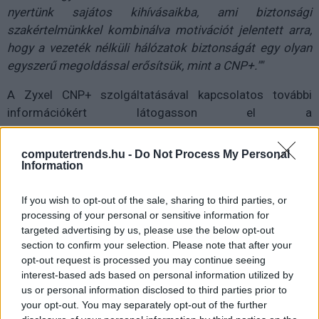
nyertünk sajátos kihívásaikba, ami biztonsági
szakértelmünkkel kombinálva motivációt jelentett arra,
hogy a vezeték nélküli hálózatok biztonságát egy olyan
egyszerű megoldással erősítsük, mint a CNP+.""
A Zyxel CNP+ szolgáltatásával kapcsolatos további
információkért látogasson el a
https://www.zyxel.com/global/en/products/endpoint-
and-connectivity/ap-security-service-connect-and-
computertrends.hu -
Do Not Process My Personal
protect
weboldalra.
Information
If you wish to opt-out of the sale, sharing to third parties, or
processing of your personal or sensitive information for
Diákok a munkaerőpiacon: Így formálják a 2026-os
targeted advertising by us, please use the below opt-out
trendeket a fiatalok elvárásai (X)
section to confirm your selection. Please note that after your
A diákoknak már nem elég a magas órabér,
opt-out request is processed you may continue seeing
rugalmasságot is várnak.
interest-based ads based on personal information utilized by
us or personal information disclosed to third parties prior to
your opt-out. You may separately opt-out of the further