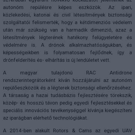
autonóm repülésre képes eszközök. Az ipari,
közlekedési, katonai és civil létesítmények biztonsági
szolgáltatói felismerték, hogy a kétdimenziós védelem
után már szükség van a harmadik dimenzió, azaz a
létesítmények légterének hatékony felügyeletére és
védelmére is. A drónok alkalmazhatóságukban, és
képességeikben is folyamatosan fejlődnek, így a
drónfelderítés és- elhárítás is új lendületet vett.
A magyar tulajdonú RAC Antidrone
rendszerintegrátorként kíván hozzájárulni az autonóm
repülőeszközök és a légterek biztonsági ellenőrzéséhez.
A társaság a hazai tudásbázis fejlesztésére törekszik,
közép- és hosszú távon pedig egyedi fejlesztésekkel és
speciális innovációs tevékenységgel kívánja kiegészíteni
az iparágban elérhető technológiákat.
A 2014-ben alakult Rotors & Cams az egyedi UAV