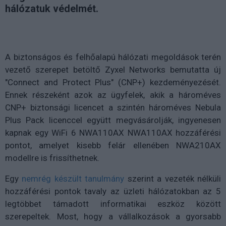
hálózatuk védelmét.
A biztonságos és felhőalapú hálózati megoldások terén
vezető szerepet betöltő Zyxel Networks bemutatta új
"Connect and Protect Plus" (CNP+) kezdeményezését.
Ennek részeként azok az ügyfelek, akik a hároméves
CNP+ biztonsági licencet a szintén hároméves Nebula
Plus Pack licenccel együtt megvásárolják, ingyenesen
kapnak egy WiFi 6 NWA110AX NWA110AX hozzáférési
pontot, amelyet kisebb felár ellenében NWA210AX
modellre is frissíthetnek.
Egy
nemrég készült
tanulmány
szerint a vezeték nélküli
hozzáférési pontok tavaly az üzleti hálózatokban az 5
legtöbbet támadott informatikai eszköz között
szerepeltek. Most, hogy a vállalkozások a gyorsabb