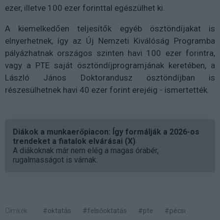
ezer, illetve 100 ezer forinttal egészülhet ki.
A kiemelkedően teljesítők egyéb ösztöndíjakat is
elnyerhetnek, így az Új Nemzeti Kiválóság Programba
pályázhatnak országos szinten havi 100 ezer forintra,
vagy a PTE saját ösztöndíjprogramjának keretében, a
László János Doktorandusz ösztöndíjban is
részesülhetnek havi 40 ezer forint erejéig - ismertették.
Diákok a munkaerőpiacon: Így formálják a 2026-os
trendeket a fiatalok elvárásai (X)
A diákoknak már nem elég a magas órabér,
rugalmasságot is várnak.
Címkék:
#oktatás
#felsőoktatás
#pte
#pécsi