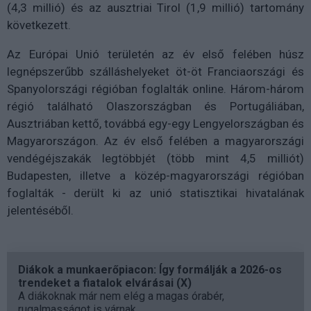
(4,3 millió) és az ausztriai Tirol (1,9 millió) tartomány
következett.
Az Európai Unió területén az év első felében húsz
legnépszerűbb szálláshelyeket öt-öt Franciaországi és
Spanyolországi régióban foglalták online. Három-három
régió található Olaszországban és Portugáliában,
Ausztriában kettő, továbbá egy-egy Lengyelországban és
Magyarországon. Az év első felében a magyarországi
vendégéjszakák legtöbbjét (több mint 4,5 milliót)
Budapesten, illetve a közép-magyarországi régióban
foglalták - derült ki az unió statisztikai hivatalának
jelentéséből.
Diákok a munkaerőpiacon: Így formálják a 2026-os
trendeket a fiatalok elvárásai (X)
A diákoknak már nem elég a magas órabér,
rugalmasságot is várnak.