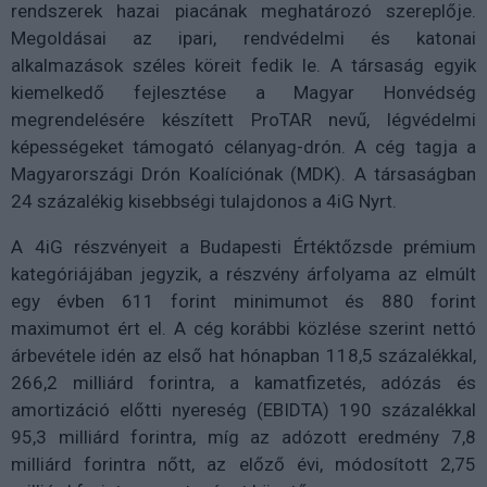
rendszerek hazai piacának meghatározó szereplője.
Megoldásai az ipari, rendvédelmi és katonai
alkalmazások széles köreit fedik le. A társaság egyik
kiemelkedő fejlesztése a Magyar Honvédség
megrendelésére készített ProTAR nevű, légvédelmi
képességeket támogató célanyag-drón. A cég tagja a
Magyarországi Drón Koalíciónak (MDK). A társaságban
24 százalékig kisebbségi tulajdonos a 4iG Nyrt.
A 4iG részvényeit a Budapesti Értéktőzsde prémium
kategóriájában jegyzik, a részvény árfolyama az elmúlt
egy évben 611 forint minimumot és 880 forint
maximumot ért el. A cég korábbi közlése szerint nettó
árbevétele idén az első hat hónapban 118,5 százalékkal,
266,2 milliárd forintra, a kamatfizetés, adózás és
amortizáció előtti nyereség (EBIDTA) 190 százalékkal
95,3 milliárd forintra, míg az adózott eredmény 7,8
milliárd forintra nőtt, az előző évi, módosított 2,75