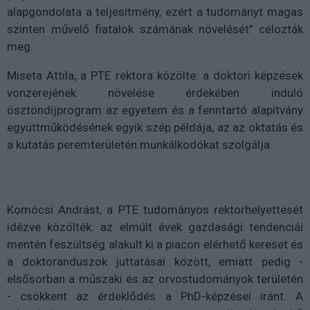
alapgondolata a teljesítmény, ezért a tudományt magas
szinten művelő fiatalok számának növelését" célozták
meg.
Miseta Attila, a PTE rektora közölte: a doktori képzések
vonzerejének növelése érdekében induló
ösztöndíjprogram az egyetem és a fenntartó alapítvány
együttműködésének egyik szép példája, az az oktatás és
a kutatás peremterületén munkálkodókat szolgálja.
Komócsi Andrást, a PTE tudományos rektorhelyettesét
idézve közölték: az elmúlt évek gazdasági tendenciái
mentén feszültség alakult ki a piacon elérhető kereset és
a doktoranduszok juttatásai között, emiatt pedig -
elsősorban a műszaki és az orvostudományok területén
- csökkent az érdeklődés a PhD-képzései iránt. A