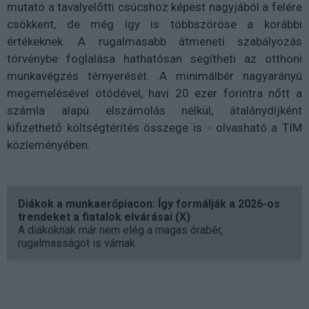
mutató a tavalyelőtti csúcshoz képest nagyjából a felére
csökkent, de még így is többszöröse a korábbi
értékeknek. A rugalmasabb átmeneti szabályozás
törvénybe foglalása hathatósan segítheti az otthoni
munkavégzés térnyerését. A minimálbér nagyarányú
megemelésével ötödével, havi 20 ezer forintra nőtt a
számla alapú elszámolás nélkül, átalánydíjként
kifizethető költségtérítés összege is - olvasható a TIM
közleményében.
Diákok a munkaerőpiacon: Így formálják a 2026-os
trendeket a fiatalok elvárásai (X)
A diákoknak már nem elég a magas órabér,
rugalmasságot is várnak.