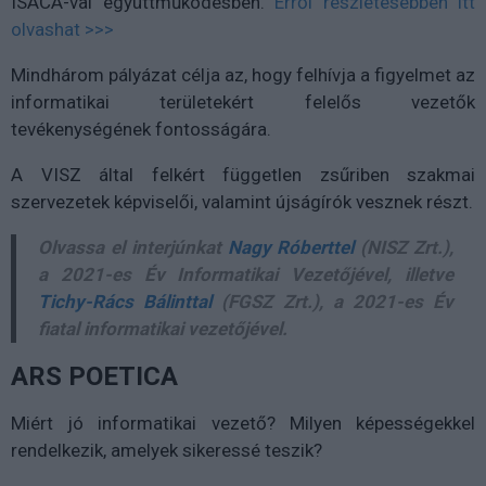
ISACA-val együttműködésben.
Erről részletesebben itt
olvashat >>>
Mindhárom pályázat célja az, hogy felhívja a figyelmet az
informatikai területekért felelős vezetők
tevékenységének fontosságára.
A VISZ által felkért független zsűriben szakmai
szervezetek képviselői, valamint újságírók vesznek részt.
Olvassa el interjúnkat
Nagy Róberttel
(NISZ Zrt.),
a 2021-es Év Informatikai Vezetőjével, illetve
Tichy-Rács Bálinttal
(FGSZ Zrt.), a 2021-es Év
fiatal informatikai vezetőjével.
ARS POETICA
Miért jó informatikai vezető? Milyen képességekkel
rendelkezik, amelyek sikeressé teszik?