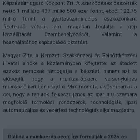
Képzéstámogató Központ Zrt. A szerződéses összérték
nettó 1 milliárd 437 millió 500 ezer forint, ebből 122,75
millió forint a gyártásszimulációs eszközönként
fizetendő vételár, ami magában foglalja a gép
leszállítását, üzembehelyezését, valamint a
használatához kapcsolódó oktatást.
Magyar Zita, a Nemzeti Szakképzési és Felnőttképzési
Hivatal elnöke a közleményben kifejtette: az átadott
eszköz nemcsak támogatja a képzést, hanem azt is
elősegíti, hogy a munkaerőpiacra versenyképes
munkaerő kerüljön majd ki. Mint mondta, elsősorban az a
cél, hogy a tanulók felkészüljenek az Ipar 4.0 számára
megfelelő termelési rendszerek, technológiák, ipari
automatizálási és vezérlési technológiák alkalmazására.
Diákok a munkaerőpiacon: Így formálják a 2026-os