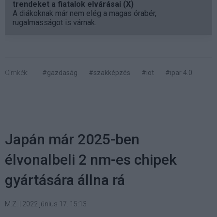
trendeket a fiatalok elvárásai (X)
A diákoknak már nem elég a magas órabér,
rugalmasságot is várnak.
Címkék:
#gazdaság
#szakképzés
#iot
#ipar 4.0
Japán már 2025-ben
élvonalbeli 2 nm-es chipek
gyártására állna rá
M.Z.
|
2022 június 17. 15:13