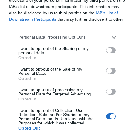
disclosure of your personal information by third parties on the
IAB’s list of downstream participants. This information may
also be disclosed by us to third parties on the
IAB’s List of
Diákok a munkaerőpiacon: Így formálják a 2026-os
Downstream Participants
that may further disclose it to other
trendeket a fiatalok elvárásai (X)
third parties.
A diákoknak már nem elég a magas órabér,
rugalmasságot is várnak.
Please note that this website/app uses one or more Google
Personal Data Processing Opt Outs
services and may gather and store information including but
not limited to your visit or usage behaviour. You may click to
I want to opt-out of the Sharing of my
personal data.
grant or deny consent to Google and its third-party tags to
Opted In
use your data for below specified purposes in below Google
Címkék:
#gazdaság
#távközlés
#telekom
#optikai
consent section.
I want to opt-out of the Sale of my
Personal Data.
hálózat
Opted In
I want to opt-out of processing my
Personal Data for Targeted Advertising.
Opted In
I want to opt-out of Collection, Use,
Egyszerűsödtek a távmunkával
Retention, Sale, and/or Sharing of my
Personal Data that Is Unrelated with the
Purposes for which it was collected.
kapcsolatos munkavédelmi
Opted Out