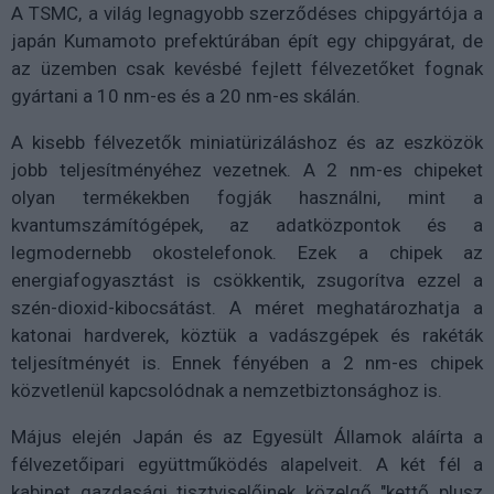
A TSMC, a világ legnagyobb szerződéses chipgyártója a
japán Kumamoto prefektúrában épít egy chipgyárat, de
az üzemben csak kevésbé fejlett félvezetőket fognak
gyártani a 10 nm-es és a 20 nm-es skálán.
A kisebb félvezetők miniatürizáláshoz és az eszközök
jobb teljesítményéhez vezetnek. A 2 nm-es chipeket
olyan termékekben fogják használni, mint a
kvantumszámítógépek, az adatközpontok és a
legmodernebb okostelefonok. Ezek a chipek az
energiafogyasztást is csökkentik, zsugorítva ezzel a
szén-dioxid-kibocsátást. A méret meghatározhatja a
katonai hardverek, köztük a vadászgépek és rakéták
teljesítményét is. Ennek fényében a 2 nm-es chipek
közvetlenül kapcsolódnak a nemzetbiztonsághoz is.
Május elején Japán és az Egyesült Államok aláírta a
félvezetőipari együttműködés alapelveit. A két fél a
kabinet gazdasági tisztviselőinek közelgő "kettő plusz