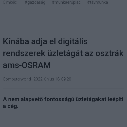
Címkék:
#gazdaság
#munkaerőpiac
#távmunka
Kínába adja el digitális
rendszerek üzletágát az osztrák
ams-OSRAM
Computerworld
|
2022 június 18. 09:20
A nem alapvető fontosságú üzletágakat leépíti
a cég.