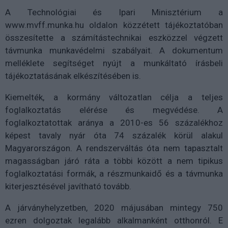
A Technológiai és Ipari Minisztérium a
www.mvff.munka.hu oldalon közzétett tájékoztatóban
összesítette a számítástechnikai eszközzel végzett
távmunka munkavédelmi szabályait. A dokumentum
melléklete segítséget nyújt a munkáltató írásbeli
tájékoztatásának elkészítésében is.
Kiemelték, a kormány változatlan célja a teljes
foglalkoztatás elérése és megvédése. A
foglalkoztatottak aránya a 2010-es 56 százalékhoz
képest tavaly nyár óta 74 százalék körül alakul
Magyarországon. A rendszerváltás óta nem tapasztalt
magasságban járó ráta a többi között a nem tipikus
foglalkoztatási formák, a részmunkaidő és a távmunka
kiterjesztésével javítható tovább.
A járványhelyzetben, 2020 májusában mintegy 750
ezren dolgoztak legalább alkalmanként otthonról. E