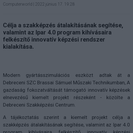
Computerworld
|
2022 június 17. 19:28
Célja a szakképzés átalakításának segítése,
valamint az Ipar 4.0 program kihívásaira
felkészítő innovatív képzési rendszer
kialakítása.
Modern gyártásszimulációs eszközt adtak át a
Debreceni SZC Brassai Sámuel Műszaki Technikumban, A
gazdaság fokozatváltását támogató innovatív képzések
elnevezésű kiemelt projekt részeként - közölte a
Debreceni Szakképzési Centrum.
A tájékoztatás szerint a kiemelt projekt célja a
szakképzés átalakításának segítése, valamint az Ipar 4.0
program kihívásaira felkészítő innovatív képzési