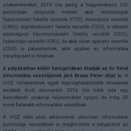
szakembereket, 2019 óta pedig a hagyományos CIO
pozícióban dolgozók mellett akár technológiai
fejlesztésért felelős vezetők (CTO), innovációs vezetők
(CINO), digitalizációért felelős vezetők (CDO), a vállalati
adatvagyon hasznosításáért felelős vezetők (CDO),
fejlesztési vezetők (CRO), de akár olyan operatív vezetők
(COO) is pályázhatnak, akik egyben az informatika
irányításáért is felelnek.
A pályázatban külön kategóriában átadják az év fiatal
informatikai vezetőjének járó Braun Péter-díjat is.
A
VISZ történetének egyik legmeghatározóbb elnökének
emlékét őrző elismerést 2016 óta ítélik oda egy
kiemelkedő szakmai teljesítményt nyújtó, de még 35
évnél fiatalabb informatikai vezetőnek.
A VISZ idén első alkalommal célzottan informatikai
biztonsági vezetőknek is meghirdette a pályázatot az