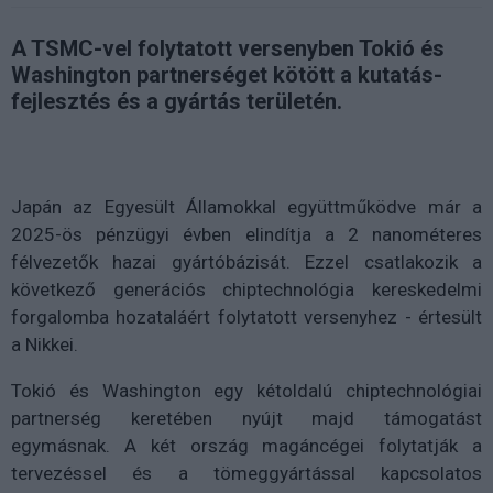
A TSMC-vel folytatott versenyben Tokió és
Washington partnerséget kötött a kutatás-
fejlesztés és a gyártás területén.
Japán az Egyesült Államokkal együttműködve már a
2025-ös pénzügyi évben elindítja a 2 nanométeres
félvezetők hazai gyártóbázisát. Ezzel csatlakozik a
következő generációs chiptechnológia kereskedelmi
forgalomba hozataláért folytatott versenyhez - értesült
a Nikkei.
Tokió és Washington egy kétoldalú chiptechnológiai
partnerség keretében nyújt majd támogatást
egymásnak. A két ország magáncégei folytatják a
tervezéssel és a tömeggyártással kapcsolatos