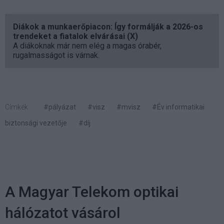
Diákok a munkaerőpiacon: Így formálják a 2026-os
trendeket a fiatalok elvárásai (X)
A diákoknak már nem elég a magas órabér,
rugalmasságot is várnak.
Címkék:
#pályázat
#visz
#mvisz
#Év informatikai
biztonsági vezetője
#díj
A Magyar Telekom optikai
hálózatot vásárol