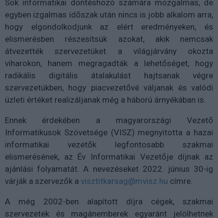
Sok informatikai döntéshozó számára mozgalmas, de
egyben izgalmas időszak után nincs is jobb alkalom arra,
hogy elgondolkodjunk az elért eredményeken, és
elismerésben részesítsük azokat, akik nemcsak
átvezették szervezetüket a világjárvány okozta
viharokon, hanem megragadták a lehetőséget, hogy
radikális digitális átalakulást hajtsanak végre
szervezetükben, hogy piacvezetővé váljanak és valódi
üzleti értéket realizáljanak még a háború árnyékában is.
Ennek érdekében a magyarországi Vezető
Informatikusok Szövetsége (VISZ) megnyitotta a hazai
informatikai vezetők legfontosabb szakmai
elismerésének, az Év Informatikai Vezetője díjnak az
ajánlási folyamatát. A nevezéseket 2022. június 30-ig
várják a szervezők a
visztitkarsag@mvisz.hu
címre.
A még 2002-ben alapított díjra cégek, szakmai
szervezetek és magánemberek egyaránt jelölhetnek