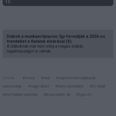
15.
Diákok a munkaerőpiacon: Így formálják a 2026-os
trendeket a fiatalok elvárásai (X)
A diákoknak már nem elég a magas órabér,
rugalmasságot is várnak.
Címkék:
#mvisz
#visz
#vezető informatikusok
szövetsége
#nagy róbert
#tichy-rács bálint
#Év fiatal
informatikai vezetője
#braun péter-díj
#fgsz zrt.