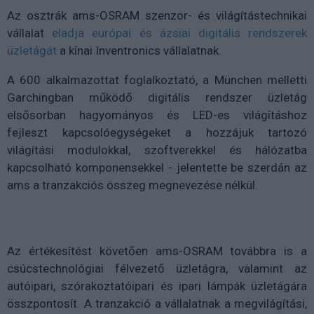
Az osztrák ams-OSRAM szenzor- és világítástechnikai
vállalat
eladja európai és ázsiai digitális rendszerek
üzletágát
a kínai Inventronics vállalatnak.
A 600 alkalmazottat foglalkoztató, a München melletti
Garchingban működő digitális rendszer üzletág
elsősorban hagyományos és LED-es világításhoz
fejleszt kapcsolóegységeket a hozzájuk tartozó
világítási modulokkal, szoftverekkel és hálózatba
kapcsolható komponensekkel - jelentette be szerdán az
ams a tranzakciós összeg megnevezése nélkül.
Az értékesítést követően ams-OSRAM továbbra is a
csúcstechnológiai félvezető üzletágra, valamint az
autóipari, szórakoztatóipari és ipari lámpák üzletágára
összpontosít. A tranzakció a vállalatnak a megvilágítási,