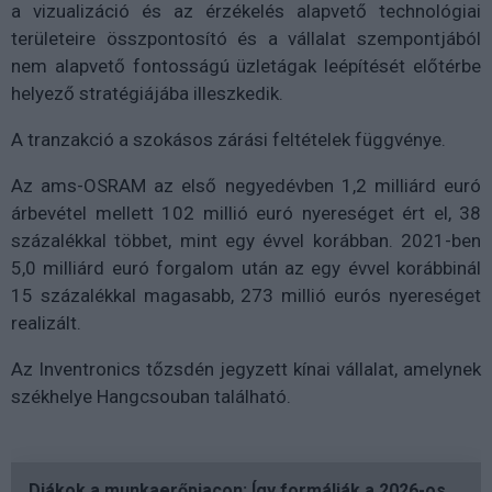
a vizualizáció és az érzékelés alapvető technológiai
területeire összpontosító és a vállalat szempontjából
nem alapvető fontosságú üzletágak leépítését előtérbe
helyező stratégiájába illeszkedik.
A tranzakció a szokásos zárási feltételek függvénye.
Az ams-OSRAM az első negyedévben 1,2 milliárd euró
árbevétel mellett 102 millió euró nyereséget ért el, 38
százalékkal többet, mint egy évvel korábban. 2021-ben
5,0 milliárd euró forgalom után az egy évvel korábbinál
15 százalékkal magasabb, 273 millió eurós nyereséget
realizált.
Az Inventronics tőzsdén jegyzett kínai vállalat, amelynek
székhelye Hangcsouban található.
Diákok a munkaerőpiacon: Így formálják a 2026-os