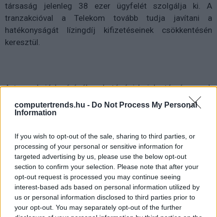
társaság jelenleg 38 ezer ügyfelét szolgálja ki. A
tranzakcióval a Telekom tovább tudja javítani a
hatékonyságát lízingdíj kifizetéseinek csökkentésén
keresztül.
A tranzakció lezárásához hatósági bejelentés és annak
hatósági tudomásulvétele szükséges - közölték.
computertrends.hu -
Do Not Process My Personal
Information
A Magyar Telekom konszolidált éves árbevétele 700,1
milliárd forint volt 2021-ben, 4,0 százalékkal több, mint
If you wish to opt-out of the sale, sharing to third parties, or
2020-ban, adózott eredménye 35,7 százalékkal, 62,8
processing of your personal or sensitive information for
milliárd forintra nőtt. A kamat-, adófizetés és
targeted advertising by us, please use the below opt-out
section to confirm your selection. Please note that after your
amortizáció előtti eredmény (EBITDA) 241 milliárd
opt-out request is processed you may continue seeing
forintot tett ki tavaly, 6,6 százalékkal haladta meg az
interest-based ads based on personal information utilized by
előző évi eredményt. A társaság alkalmazottainak
us or personal information disclosed to third parties prior to
száma 6786 volt a tavalyi üzleti év végén.
your opt-out. You may separately opt-out of the further