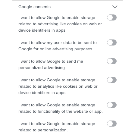
szabályok
Google consents
I want to allow Google to enable storage
Computerworld
|
2022 június 18. 19:40
related to advertising like cookies on web or
device identifiers in apps.
I want to allow my user data to be sent to
A munkavédelemről szóló törvény
Google for online advertising purposes.
megkülönbözteti a számítástechnikai
eszközzel és a nem számítástechnikai
I want to allow Google to send me
eszközzel végzett távmunkát.
personalized advertising.
I want to allow Google to enable storage
related to analytics like cookies on web or
device identifiers in apps.
Júniustól emelkedtek törvényi szintre a távmunka
veszélyhelyzet idején alkalmazott szabályai. Az
I want to allow Google to enable storage
egyszerűsítéseknek köszönhetően javulhatnak az
related to functionality of the website or app.
otthonról dolgozók munkakörülményei, csökkenhetnek
I want to allow Google to enable storage
az egészségügyi kockázatok. A munkavédelmi előírások
related to personalization.
betartását részletes tájékoztató könnyíti meg a