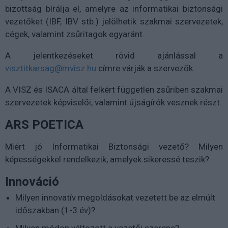
bizottság bírálja el, amelyre az informatikai biztonsági
vezetőket (IBF, IBV stb.) jelölhetik szakmai szervezetek,
cégek, valamint zsűritagok egyaránt.
A jelentkezéseket rövid ajánlással a
visztitkarsag@mvisz.hu
címre várják a szervezők.
A VISZ és ISACA által felkért független zsűriben szakmai
szervezetek képviselői, valamint újságírók vesznek részt.
ARS POETICA
Miért jó Informatikai Biztonsági vezető? Milyen
képességekkel rendelkezik, amelyek sikeressé teszik?
Innováció
Milyen innovatív megoldásokat vezetett be az elmúlt
időszakban (1-3 év)?