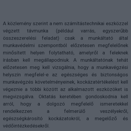
A közlemény szerint a nem számítástechnikai eszközzel
végzett távmunka (például varrás, egyszerűbb
összeszerelési feladat) csak a munkáltató által
munkavédelmi szempontból előzetesen megfelelőnek
minősített helyen folytatható, amelyről a feleknek
írásban kell megállapodniuk. A munkáltatónak tehát
előzetesen meg kell vizsgálnia, hogy a munkavégzési
helyszín megfelel-e az egészséges és biztonságos
munkavégzés követelményeinek, kockázatértékelést kell
végeznie a többi között az alkalmazott eszközöket is
megvizsgálva. Oktatás keretében gondoskodnia kell
arról, hogy a dolgozó megfelelő ismeretekkel
rendelkezzen a felmerülő veszélyekről,
egészségkárosító kockázatokról, a megelőző és
védőintézkedésekről.