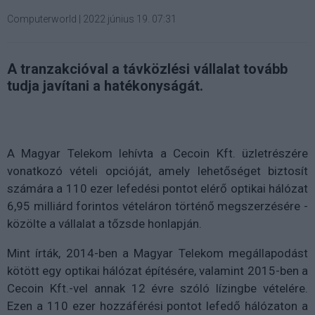
Computerworld
|
2022 június 19. 07:31
A tranzakcióval a távközlési vállalat tovább
tudja javítani a hatékonyságát.
A Magyar Telekom lehívta a Cecoin Kft. üzletrészére
vonatkozó vételi opcióját, amely lehetőséget biztosít
számára a 110 ezer lefedési pontot elérő optikai hálózat
6,95 milliárd forintos vételáron történő megszerzésére -
közölte a vállalat a tőzsde honlapján.
Mint írták, 2014-ben a Magyar Telekom megállapodást
kötött egy optikai hálózat építésére, valamint 2015-ben a
Cecoin Kft.-vel annak 12 évre szóló lízingbe vételére.
Ezen a 110 ezer hozzáférési pontot lefedő hálózaton a