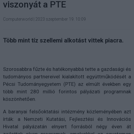
viszonyát a PTE
Computerworld
|
2023 szeptember 19. 10:09
Több mint tíz szellemi alkotást vittek piacra.
Szorosabbra fűzte és hatékonyabbá tette a gazdasági és
tudományos partnereivel kialakított együttműködését a
Pécsi Tudományegyetem (PTE) az elmúlt években egy
több mint 280 millió forintos pályázati programnak
köszönhetően.
A baranyai felsőoktatási intézmény közleményében azt
írták: a Nemzeti Kutatási, Fejlesztési és Innovációs
Hivatal pályázatán elnyert forrásból négy éven át
zajlottak olyan programok, amelyekkel az egyetemen