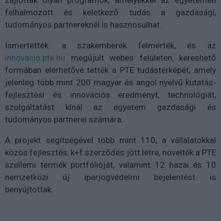
felhalmozott és keletkező tudás a gazdasági,
tudományos partnereknél is hasznosulhat.
Ismertették: a szakemberek felmérték, és az
innovacio.pte.hu
megújult webes felületen, kereshető
formában elérhetővé tették a PTE tudástérképét, amely
jelenleg több mint 200 magyar és angol nyelvű kutatás-
fejlesztési és innovációs eredményt, technológiát,
szolgáltatást kínál az egyetem gazdasági és
tudományos partnerei számára.
A projekt segítségével több mint 110, a vállalatokkal
közös fejlesztés, k+f szerződés jött létre, növelték a PTE
szellemi termék portfólióját, valamint 12 hazai és 10
nemzetközi új iparjogvédelmi bejelentést is
benyújtottak.