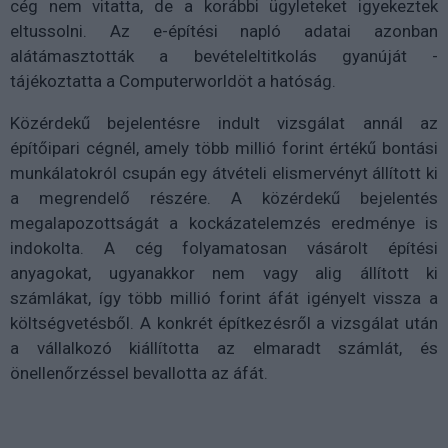
cég nem vitatta, de a korábbi ügyleteket igyekeztek
eltussolni. Az e-építési napló adatai azonban
alátámasztották a bevételeltitkolás gyanúját -
tájékoztatta a Computerworldöt a hatóság.
Közérdekű bejelentésre indult vizsgálat annál az
építőipari cégnél, amely több millió forint értékű bontási
munkálatokról csupán egy átvételi elismervényt állított ki
a megrendelő részére. A közérdekű bejelentés
megalapozottságát a kockázatelemzés eredménye is
indokolta. A cég folyamatosan vásárolt építési
anyagokat, ugyanakkor nem vagy alig állított ki
számlákat, így több millió forint áfát igényelt vissza a
költségvetésből. A konkrét építkezésről a vizsgálat után
a vállalkozó kiállította az elmaradt számlát, és
önellenőrzéssel bevallotta az áfát.