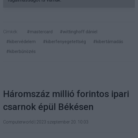
Címkék:
#mastercard
#wittinghoff dániel
#kibervédelem
#kiberfenyegetettség
#kibertámadás
#kiberbűnözés
Háromszáz millió forintos ipari
csarnok épül Békésen
Computerworld
|
2023 szeptember 20. 10:03