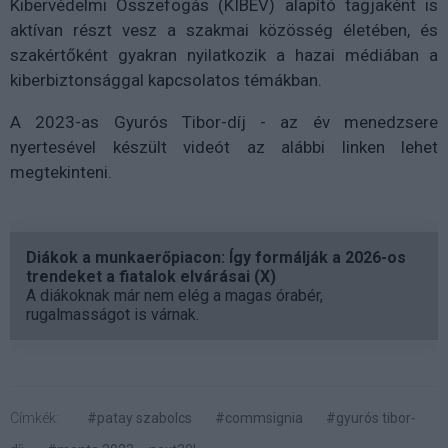
Kibervédelmi Összefogás (KIBEV) alapító tagjaként is
aktívan részt vesz a szakmai közösség életében, és
szakértőként gyakran nyilatkozik a hazai médiában a
kiberbiztonsággal kapcsolatos témákban.
A 2023-as Gyurós Tibor-díj - az év menedzsere
nyertesével készült videót az alábbi linken lehet
megtekinteni.
Diákok a munkaerőpiacon: Így formálják a 2026-os
trendeket a fiatalok elvárásai (X)
A diákoknak már nem elég a magas órabér,
rugalmasságot is várnak.
Címkék:
#patay szabolcs
#commsignia
#gyurós tibor-