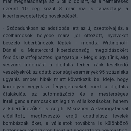
már meghaladhatja az 5 billió dollárt, és a felmérések
szerint 10 cég közül 8 már ma is tapasztalja a
kiberfenyegetettség növekedését.
- Századunkban az adatlopás lett az új zsebtolvajlás, a
szélhámosok helyébe mára jól öltözött, nyelveket
beszélő kiberbűnözők léptek - mondta Wittinghoff
Dániel, a Mastercard kiberbiztonsági megoldásokért
felelős üzletfejlesztési igazgatója. - Mégis úgy tűnik, alig
veszünk tudomást a digitális térben ránk leselkedő
veszélyekről: az adatbiztonsági események 95 százaléka
ugyanis emberi hibák miatt következik be. Ideje, hogy
komolyan vegyük a fenyegetéseket, mert a digitális
átalakulás, az automatizáció és a mesterséges
intelligencia nemcsak az legitim vállalkozásokat, hanem
a kiberbűnözőket is segíti. Miközben AI-támogatással
előállított, megtévesztő erejű adathalász levelek
bombázzák őket, a vállalatok továbbra is különböző
biztonsági rendszerek tucatjait hegesztgeti egymáshoz,