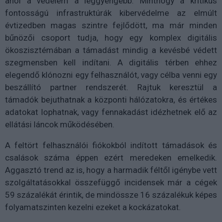
ahol a védelem a leggyengébb. Minthogy a kritikus
fontosságú infrastruktúrák kibervédelme az elmúlt
évtizedben magas szintre fejlődött, ma már minden
bűnözői csoport tudja, hogy egy komplex digitális
ökoszisztémában a támadást mindig a kevésbé védett
szegmensben kell indítani. A digitális térben ehhez
elegendő klónozni egy felhasználót, vagy célba venni egy
beszállító partner rendszerét. Rajtuk keresztül a
támadók bejuthatnak a központi hálózatokra, és értékes
adatokat lophatnak, vagy fennakadást idézhetnek elő az
ellátási láncok működésében.
A feltört felhasználói fiókokból indított támadások és
csalások száma éppen ezért meredeken emelkedik.
Aggasztó trend az is, hogy a harmadik féltől igénybe vett
szolgáltatásokkal összefüggő incidensek már a cégek
59 százalékát érintik, de mindössze 16 százalékuk képes
folyamatszinten kezelni ezeket a kockázatokat.