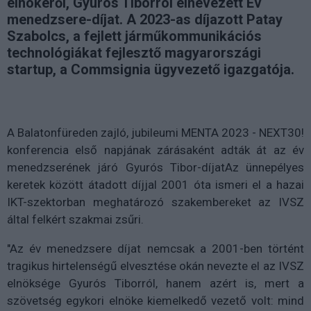
elnökéről, Gyurós Tiborról elnevezett Év
menedzsere-díjat. A 2023-as díjazott Patay
Szabolcs, a fejlett járműkommunikációs
technológiákat fejlesztő magyarországi
startup, a Commsignia ügyvezető igazgatója.
A Balatonfüreden zajló, jubileumi MENTA 2023 - NEXT30!
konferencia első napjának zárásaként adták át az év
menedzserének járó Gyurós Tibor-díjatAz ünnepélyes
keretek között átadott díjjal 2001 óta ismeri el a hazai
IKT-szektorban meghatározó szakembereket az IVSZ
által felkért szakmai zsűri.
"Az év menedzsere díjat nemcsak a 2001-ben történt
tragikus hirtelenségű elvesztése okán nevezte el az IVSZ
elnöksége Gyurós Tiborról, hanem azért is, mert a
szövetség egykori elnöke kiemelkedő vezető volt: mind