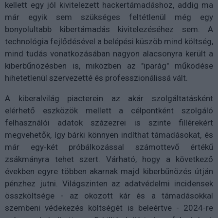
kellett egy jól kivitelezett hackertámadáshoz, addig ma
már egyik sem szükséges feltétlenül még egy
bonyolultabb kibertámadás kivitelezéséhez sem. A
technológia fejlődésével a belépési küszöb mind költség,
mind tudás vonatkozásában nagyon alacsonyra került a
kiberbűnözésben is, miközben az "iparág" működése
hihetetlenül szervezetté és professzionálissá vált.
A kiberalvilág piacterein az akár szolgáltatásként
elérhető eszközök mellett a célpontként szolgáló
felhasználói adatok százezrei is szinte fillérekért
megvehetők, így bárki könnyen indíthat támadásokat, és
már egy-két próbálkozással számottevő értékű
zsákmányra tehet szert. Várható, hogy a következő
években egyre többen akarnak majd kiberbűnözés útján
pénzhez jutni. Világszinten az adatvédelmi incidensek
összköltsége - az okozott kár és a támadásokkal
szembeni védekezés költségét is beleértve - 2024-re