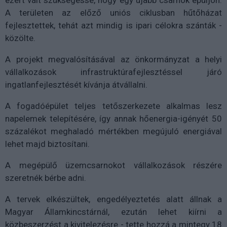
A területen az előző uniós ciklusban hűtőházat
fejlesztettek, tehát azt mindig is ipari célokra szánták -
közölte.
A projekt megvalósításával az önkormányzat a helyi
vállalkozások infrastruktúrafejlesztéssel járó
ingatlanfejlesztését kívánja átvállalni.
A fogadóépület teljes tetőszerkezete alkalmas lesz
napelemek telepítésére, így annak hőenergia-igényét 50
százalékot meghaladó mértékben megújuló energiával
lehet majd biztosítani.
A megépülő üzemcsarnokot vállalkozások részére
szeretnék bérbe adni.
A tervek elkészültek, engedélyeztetés alatt állnak a
Magyar Államkincstárnál, ezután lehet kiírni a
közbeszerzést a kivitelezésre - tette hozzá a mintegy 18