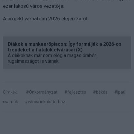
ezer lakosú város vezetője.
A projekt várhatóan 2026 elején zárul.
Diákok a munkaerőpiacon: Így formálják a 2026-os
trendeket a fiatalok elvárásai (X)
A diákoknak már nem elég a magas órabér,
rugalmasságot is várnak.
Címkék:
#Önkormányzat
#fejlesztés
#békés
#ipari
csarnok
#városi inkubátorház