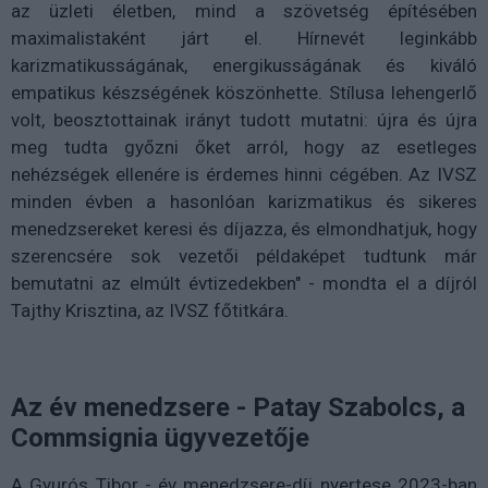
az üzleti életben, mind a szövetség építésében
maximalistaként járt el. Hírnevét leginkább
karizmatikusságának, energikusságának és kiváló
empatikus készségének köszönhette. Stílusa lehengerlő
volt, beosztottainak irányt tudott mutatni: újra és újra
meg tudta győzni őket arról, hogy az esetleges
nehézségek ellenére is érdemes hinni cégében. Az IVSZ
minden évben a hasonlóan karizmatikus és sikeres
menedzsereket keresi és díjazza, és elmondhatjuk, hogy
szerencsére sok vezetői példaképet tudtunk már
bemutatni az elmúlt évtizedekben" - mondta el a díjról
Tajthy Krisztina, az IVSZ főtitkára.
Az év menedzsere - Patay Szabolcs, a
Commsignia ügyvezetője
A Gyurós Tibor - év menedzsere-díj nyertese 2023-ban