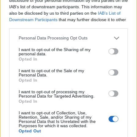
disclosure of your personal information by third parties on the
IAB’s list of downstream participants. This information may
also be disclosed by us to third parties on the
IAB’s List of
Downstream Participants
that may further disclose it to other
third parties.
Please note that this website/app uses one or more Google
Personal Data Processing Opt Outs
services and may gather and store information including but
not limited to your visit or usage behaviour. You may click to
I want to opt-out of the Sharing of my
personal data.
grant or deny consent to Google and its third-party tags to
Opted In
use your data for below specified purposes in below Google
Szektorok a célkeresztben
consent section.
I want to opt-out of the Sale of my
Personal Data.
Opted In
A Mastercard felmérése szerint a kormányzati és
közszolgáltatói szektort éri a legtöbb kibertámadás -
I want to opt-out of processing my
Personal Data for Targeted Advertising.
Magyarországon is -, megelőzve a legvonzóbb célpontok
Opted In
listáján második helyen szereplő bankok és biztosítók
I want to opt-out of Collection, Use,
párosát. A járműgyártás, a közlekedés, a logisztika és az
Retention, Sale, and/or Sharing of my
áramszolgáltatás szintén a kibertámadásoknak
Personal Data that Is Unrelated with the
Purposes for which it was collected.
leginkább kitett iparágak közé tartozik.
Opted Out