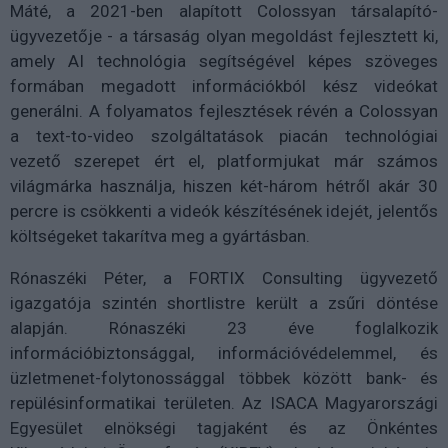
Máté, a 2021-ben alapított Colossyan társalapító-
ügyvezetője - a társaság olyan megoldást fejlesztett ki,
amely AI technológia segítségével képes szöveges
formában megadott információkból kész videókat
generálni. A folyamatos fejlesztések révén a Colossyan
a text-to-video szolgáltatások piacán technológiai
vezető szerepet ért el, platformjukat már számos
világmárka használja, hiszen két-három hétről akár 30
percre is csökkenti a videók készítésének idejét, jelentős
költségeket takarítva meg a gyártásban.
Rónaszéki Péter, a FORTIX Consulting ügyvezető
igazgatója szintén shortlistre került a zsűri döntése
alapján. Rónaszéki 23 éve foglalkozik
információbiztonsággal, információvédelemmel, és
üzletmenet-folytonossággal többek között bank- és
repülésinformatikai területen. Az ISACA Magyarországi
Egyesület elnökségi tagjaként és az Önkéntes