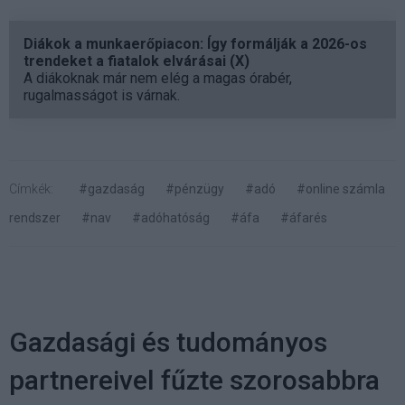
Diákok a munkaerőpiacon: Így formálják a 2026-os
trendeket a fiatalok elvárásai (X)
A diákoknak már nem elég a magas órabér,
rugalmasságot is várnak.
Címkék:
#gazdaság
#pénzügy
#adó
#online számla
rendszer
#nav
#adóhatóság
#áfa
#áfarés
Gazdasági és tudományos
partnereivel fűzte szorosabbra