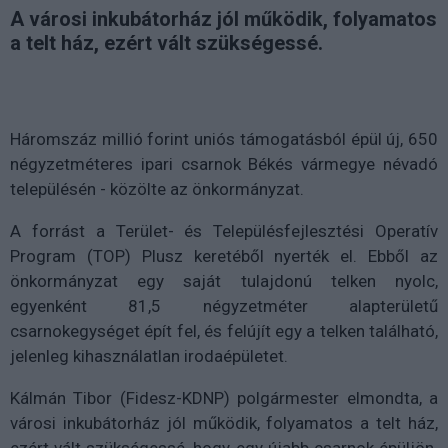
A városi inkubátorház jól működik, folyamatos
a telt ház, ezért vált szükségessé.
Háromszáz millió forint uniós támogatásból épül új, 650
négyzetméteres ipari csarnok Békés vármegye névadó
településén - közölte az önkormányzat.
A forrást a Terület- és Településfejlesztési Operatív
Program (TOP) Plusz keretéből nyerték el. Ebből az
önkormányzat egy saját tulajdonú telken nyolc,
egyenként 81,5 négyzetméter alapterületű
csarnokegységet épít fel, és felújít egy a telken található,
jelenleg kihasználatlan irodaépületet.
Kálmán Tibor (Fidesz-KDNP) polgármester elmondta, a
városi inkubátorház jól működik, folyamatos a telt ház,
ezért vált szükségessé, hogy egy újabb csarnok épüljön.