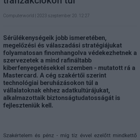
tranzakciókon túl
Computerworld
|
2023 szeptember 20. 12:27
Sérülékenységeik jobb ismeretében,
megelőzési és válaszadási stratégiájukat
folyamatosan finomhangolva védekezhetnek a
szervezetek a mind rafináltabb
kiberfenyegetésekkel szemben - mutatott rá a
Mastercard. A cég szakértői szerint
technológiai beruházásokon túl a
vállalatoknak ehhez adatkultúrájukat,
alkalmazottaik biztonságtudatosságát is
fejleszteniük kell.
Szakértelem és pénz - míg tíz évvel ezelőtt mindkettő