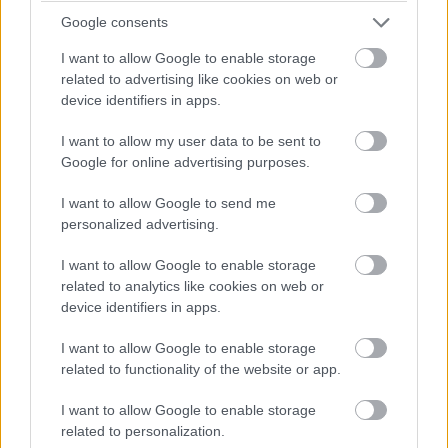
- Várható ezért, hogy hamarosan a mezőgazdaság és az
Google consents
élelmiszeripar kerül a támadók célkeresztjébe - mondta
I want to allow Google to enable storage
Wittinghoff Dániel. - A két terület ugyanis belépett már a
related to advertising like cookies on web or
digitális világba, védelmi- és biztonsági gyakorlata,
device identifiers in apps.
szemlélete azonban még kevéssé fejlett, ebből eredő
kockázatai jórészt feltáratlanok. A vállalatok ezekben az
I want to allow my user data to be sent to
Google for online advertising purposes.
iparágakban jó gyakorlatot vehetnek át a bank- és
pénzügyi szektor, valamint a közigazgatás
I want to allow Google to send me
tapasztalataiból, ahol a digitális biztonság prioritása és
personalized advertising.
szabályozása hagyomány szerint erős.
I want to allow Google to enable storage
A törvényi szabályozás - mint például az európai uniós
related to analytics like cookies on web or
device identifiers in apps.
DORA és NIS2 rendelet - ma már a többi, kritikus
fontosságú iparágban is kötelezővé teszi a megfelelő
I want to allow Google to enable storage
digitális védelem kiépítését mind a szereplőknek, mind
related to functionality of the website or app.
beszállítóiknak. A kiberbiztonsági szabályok új
ágazatokra és szervezetekre történő kiterjesztése
I want to allow Google to enable storage
related to personalization.
mellett a - korábbi NIS rendeletet frissítő - NIS2 nagyon