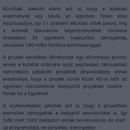
Közölték: sikerült elérni azt is, hogy a kutatási
eredmények egy része az egyetem falain kívül
hasznosuljon, így 11 szellemi alkotást vittek piacra, míg
a kutatók innovációs teljesítményének növelése
érdekében 34 egyetemi fejlesztést támogattak,
összesen 180 millió forintos keretösszeggel.
A projekt keretében létrehoztak egy információ pontot,
amely a kutatók számára nyújt segítséget, támogatást
nemzetközi pályázati projektek elnyerésében; ennek
eredménye, hogy a projekt során közel 40-re nőtt az
egyetem részvételével benyújtott projektek száma -
hívták fel a figyelmet.
A közleményben jelezték azt is, hogy a projektben
kiemelten támogatták a hallgatói innovációkat is, így
több mint 1000 hallgatót vontak be innovációs és start-
up programokba, versenyekbe, tréningekbe.