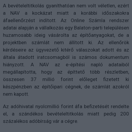
A bevételeltitkolás gyaníthatóan nem volt véletlen, ezért
a NAV a kockázat miatt a korábbi időszakokra
áfaellenőrzést indított. Az Online Számla rendszer
adatai alapján a vállalkozás egy Balaton-parti településen
huzamosabb ideig vásárolta az építőanyagokat, de a
projektben számlát nem állított ki. Az ellenőrök
kérdéseire az ügyvezető kitérő válaszokat adott és az
általa átadott iratcsomagból is számos dokumentum
hiányzott. A NAV az e-építési napló adataiból
megállapította, hogy az építtető több részletben,
összesen 37 millió forint előleget fizetett ki
készpénzben az építőipari cégnek, de számlát azokról
nem kapott.
Az adóhivatal nyolcmillió forint áfa befizetését rendelte
el, a szándékos bevételeltitkolás miatt pedig 200
százalékos adóbírság vár a cégre.