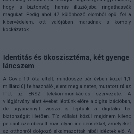
hogy a biztonság hamis illúziójába ringathassák
magukat. Pedig ahol 47 különböző elemből épül fel a
kibervédelem, ott valójában maradnak a komoly
kockázatok.
Identitás és ökoszisztéma, két gyenge
láncszem
A Covid-19 óta eltelt, mindössze pár évben közel 1,1
milliárd új felhasználó jelent meg a neten, mutatott rá az
ITU, az ENSZ telekommunikációs szervezete. A
világjárvány alatt éveket léptünk előre a digitalizációban,
de ugyanannyit vissza is léptünk a digitális tér
biztonságát illetően. Tíz vállalat közül majdnem kilenc
például szembesült már olyan incidensekkel, amelyeket
az otthonról dolgozó alkalmazottak hibái idéztek elő. A