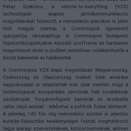
Patay Szabolcs, a vehicle-to-everything (V2X)
technológián alapuló járműkommunikációs
megoldásokat fejlesztő, a nemzetközi piacokon is jelen
lévő magyar startup, a Commsignia ügyvezető
igazgatója, társalapítója. A Commsignia budapesti
fejlesztőközpontjában készülő szoftveres és hardveres
megoldások révén a jövőben jelentősen csökkenthetők a
közúti balesetek és halálesetek.
A Commsignia V2X-alapú megoldásait Magyarország,
Csehország és Olaszország mellett több amerikai
nagyvárosban is telepítették már utak mentén, hogy a
technológiával kompatibilis járművek felé továbbítsák
jelzőlámpák, forgalomfigyelő kamerák és érzékelők
valós idejű adatait - kibővítve a sofőrök fizikai látóterét.
A jelenleg 140 fős cég nemzetközi szinten is jelentős
kutatás-fejlesztési tevékenységet folytat, meghatározó
tagja iparági szervezeteknek, konzorciumoknak, aktívan