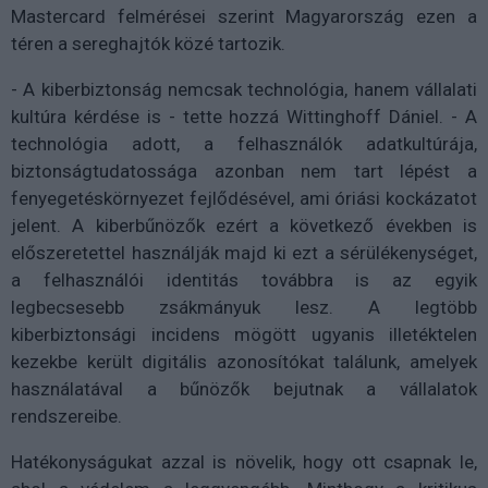
Mastercard felmérései szerint Magyarország ezen a
téren a sereghajtók közé tartozik.
- A kiberbiztonság nemcsak technológia, hanem vállalati
kultúra kérdése is - tette hozzá Wittinghoff Dániel. - A
technológia adott, a felhasználók adatkultúrája,
biztonságtudatossága azonban nem tart lépést a
fenyegetéskörnyezet fejlődésével, ami óriási kockázatot
jelent. A kiberbűnözők ezért a következő években is
előszeretettel használják majd ki ezt a sérülékenységet,
a felhasználói identitás továbbra is az egyik
legbecsesebb zsákmányuk lesz. A legtöbb
kiberbiztonsági incidens mögött ugyanis illetéktelen
kezekbe került digitális azonosítókat találunk, amelyek
használatával a bűnözők bejutnak a vállalatok
rendszereibe.
Hatékonyságukat azzal is növelik, hogy ott csapnak le,