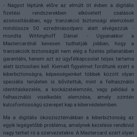
- Nagyot léptünk előre az elmúlt öt évben a digitális
fizetési rendszerekben elkövetett csalások
azonosításában, egy tranzakció biztonsági elemzését
mindössze 50 ezredmásodperc alatt elvégezzük -
mondta Wittinghoff Dániel. - Ugyanakkor a
Mastercardnál kevesen tudhatják jobban, hogy a
tranzakciók biztonságát nem elég a fizetés pillanatában
garantálni, hanem azt az ügyfélkapcsolat teljes tartama
alatt biztosítani kell. Kiemelt figyelmet fordítunk ezért a
kiberbiztonságra, képességeinket többek között olyan
speciális területen is bővítettük, mint a felhasználói
identitáskezelés, a kockázatelemzés, vagy például a
felhasználói viselkedés elemzése, amely szintén
kulcsfontosságú szerepet kap a kibervédelemben.
Ma a digitális ökoszisztémákban a kiberbiztonság az
egyik legégetőbb probléma, amelynek kezelése rendkívül
nagy terhet ró a szervezetekre. A Mastercard ezért olyan