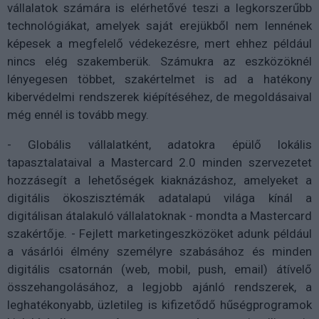
vállalatok számára is elérhetővé teszi a legkorszerűbb
technológiákat, amelyek saját erejükből nem lennének
képesek a megfelelő védekezésre, mert ehhez például
nincs elég szakemberük. Számukra az eszközöknél
lényegesen többet, szakértelmet is ad a hatékony
kibervédelmi rendszerek kiépítéséhez, de megoldásaival
még ennél is tovább megy.
- Globális vállalatként, adatokra épülő lokális
tapasztalataival a Mastercard 2.0 minden szervezetet
hozzásegít a lehetőségek kiaknázáshoz, amelyeket a
digitális ökoszisztémák adatalapú világa kínál a
digitálisan átalakuló vállalatoknak - mondta a Mastercard
szakértője. - Fejlett marketingeszközöket adunk például
a vásárlói élmény személyre szabásához és minden
digitális csatornán (web, mobil, push, email) átívelő
összehangolásához, a legjobb ajánló rendszerek, a
leghatékonyabb, üzletileg is kifizetődő hűségprogramok