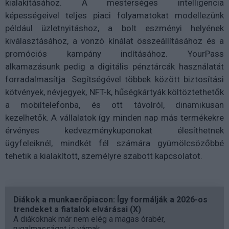
kialakításához. A mesterséges intelligencia
képességeivel teljes piaci folyamatokat modellezünk
például üzletnyitáshoz, a bolt eszményi helyének
kiválasztásához, a vonzó kínálat összeállításához és a
promóciós kampány indításához. YourPass
alkamazásunk pedig a digitális pénztárcák használatát
forradalmasítja. Segítségével többek között biztosítási
kötvények, névjegyek, NFT-k, hűségkártyák költöztethetők
a mobiltelefonba, és ott távolról, dinamikusan
kezelhetők. A vállalatok így minden nap más termékekre
érvényes kedvezménykuponokat élesíthetnek
ügyfeleiknél, mindkét fél számára gyümölcsözőbbé
tehetik a kialakított, személyre szabott kapcsolatot.
Diákok a munkaerőpiacon: Így formálják a 2026-os
trendeket a fiatalok elvárásai (X)
A diákoknak már nem elég a magas órabér,
rugalmasságot is várnak.