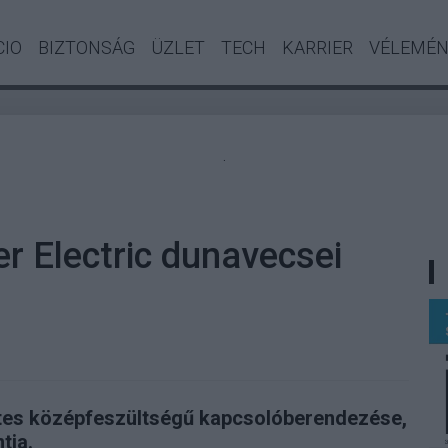
CIO
BIZTONSÁG
ÜZLET
TECH
KARRIER
VÉLEMÉ
.
er Electric dunavecsei
tes középfeszültségű kapcsolóberendezése,
tja.