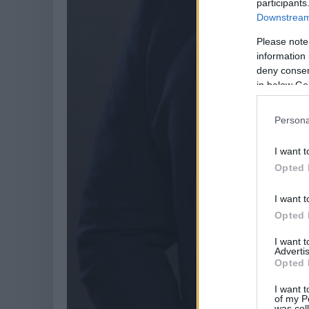
participants
Downstream 
Please note
information 
deny consent
in below Go
Persona
I want t
Opted 
I want t
Opted 
I want 
Advertis
Opted 
I want t
of my P
was col