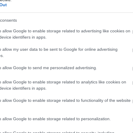
Out
consents
o allow Google to enable storage related to advertising like cookies on
evice identifiers in apps.
, hiszen egy olyan időszakban vezethetem az üzemet,
o allow my user data to be sent to Google for online advertising
zámít a jövője szempontjából. A folyamatban lévő
s.
, ami tovább erősíti a gyár jelentőségét nem csak a
osztás területén is. Külön öröm számomra, hogy ismét
to allow Google to send me personalized advertising.
 mérnöki munkával tudjuk bővíteni magyarországi
o allow Google to enable storage related to analytics like cookies on
Oltvai Márton.
evice identifiers in apps.
o allow Google to enable storage related to functionality of the website
 trendeket a fiatalok elvárásai (X)
ágot is várnak.
o allow Google to enable storage related to personalization.
o allow Google to enable storage related to security, including