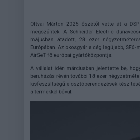
Oltvai Márton 2025 őszétől vette át a DSPS
megszűntek. A Schneider Electric dunavecse
májusban átadott, 28 ezer négyzetméteres
Európában. Az okosgyár a cég legújabb, SF6
AirSeT fő európai gyártóközpontja.
A vállalat idén márciusban jelentette be, hog
beruházás révén további 18 ezer négyzetméter
kisfeszültségű elosztóberendezések készítésén
a termékkel bővül.