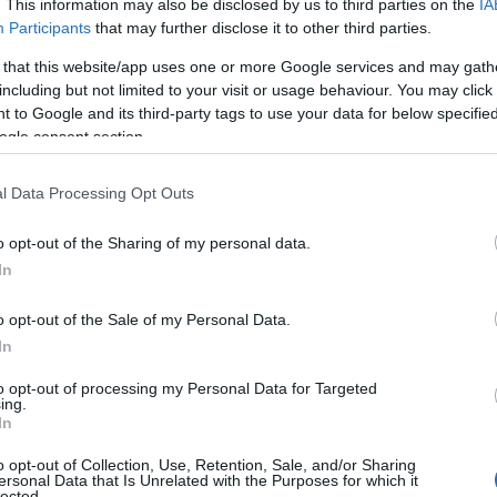
. This information may also be disclosed by us to third parties on the
IA
Participants
that may further disclose it to other third parties.
 that this website/app uses one or more Google services and may gath
including but not limited to your visit or usage behaviour. You may click 
 to Google and its third-party tags to use your data for below specifi
ogle consent section.
l Data Processing Opt Outs
o opt-out of the Sharing of my personal data.
In
o opt-out of the Sale of my Personal Data.
In
to opt-out of processing my Personal Data for Targeted
ing.
In
o opt-out of Collection, Use, Retention, Sale, and/or Sharing
ersonal Data that Is Unrelated with the Purposes for which it
lected.