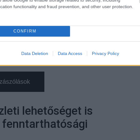
cation functionality and fraud prevention, and other user protection.
cse duna smart power systems dsps okosgyár igazgató
CONFIRM
Tetszik
Data Deletion
Data Access
Privacy Policy
zászólások
zleti lehetőséget is
 fenntarthatósági