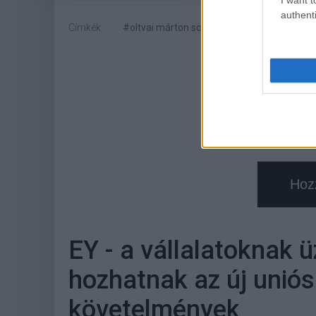
authenti
Címkék:
#oltvai márton schneider electric dunave
Hoz
EY - a vállalatoknak ü
hozhatnak az új uniós
követelmények