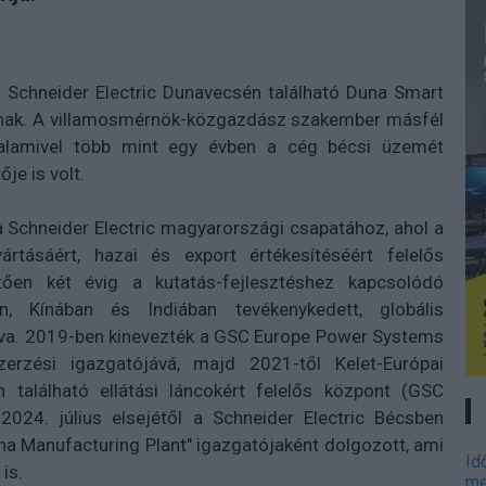
 a Schneider Electric Dunavecsén található Duna Smart
nak. A villamosmérnök-közgazdász szakember másfél
 valamivel több mint egy évben a cég bécsi üzemét
je is volt.
 Schneider Electric magyarországi csapatához, ahol a
rtásáért, hazai és export értékesítéséért felelős
tően két évig a kutatás-fejlesztéshez kapcsolódó
n, Kínában és Indiában tevékenykedett, globális
yítva. 2019-ben kinevezték a GSC Europe Power Systems
rzési igazgatójává, majd 2021-től Kelet-Európai
 található ellátási láncokért felelős központ (GSC
024. július elsejétől a Schneider Electric Bécsben
na Manufacturing Plant" igazgatójaként dolgozott, ami
Id
is.
me