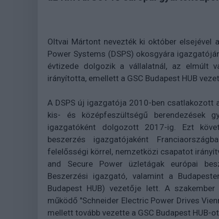
Oltvai Mártont nevezték ki október elsejével
Power Systems (DSPS) okosgyára igazgatójá
évtizede dolgozik a vállalatnál, az elmúlt
irányította, emellett a GSC Budapest HUB vezető
A DSPS új igazgatója 2010-ben csatlakozott a
kis- és középfeszültségű berendezések gyá
igazgatóként dolgozott 2017-ig. Ezt köve
beszerzés igazgatójaként Franciaországba
felelősségi körrel, nemzetközi csapatot irán
and Secure Power üzletágak európai besze
Beszerzési igazgató, valamint a Budapesten
Budapest HUB) vezetője lett. A szakember 2
működő "Schneider Electric Power Drives Vien
mellett tovább vezette a GSC Budapest HUB-ot 