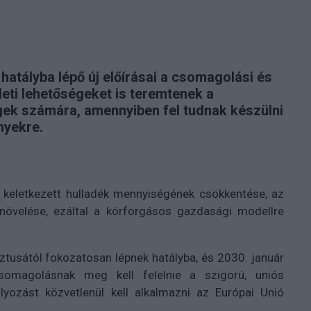
hatályba lépő új előírásai a csomagolási és
eti lehetőségeket is teremtenek a
égek számára, amennyiben fel tudnak készülni
nyekre.
 keletkezett hulladék mennyiségének csökkentése, az
 növelése, ezáltal a körforgásos gazdasági modellre
ztusától fokozatosan lépnek hatályba, és 2030. január
omagolásnak meg kell felelnie a szigorú, uniós
lyozást közvetlenül kell alkalmazni az Európai Unió