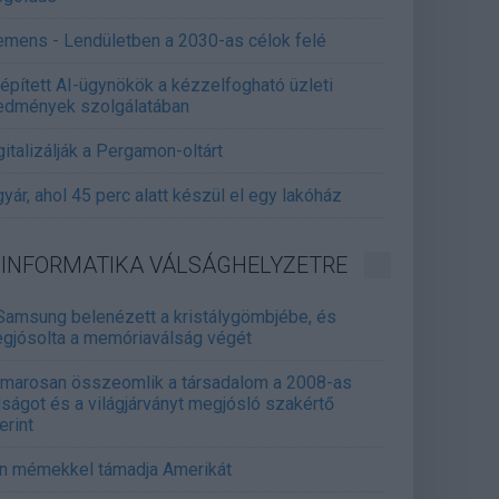
emens - Lendületben a 2030-as célok felé
épített AI-ügynökök a kézzelfogható üzleti
edmények szolgálatában
gitalizálják a Pergamon-oltárt
gyár, ahol 45 perc alatt készül el egy lakóház
INFORMATIKA VÁLSÁGHELYZETRE
Samsung belenézett a kristálygömbjébe, és
gjósolta a memóriaválság végét
marosan összeomlik a társadalom a 2008-as
lságot és a világjárványt megjósló szakértő
erint
án mémekkel támadja Amerikát