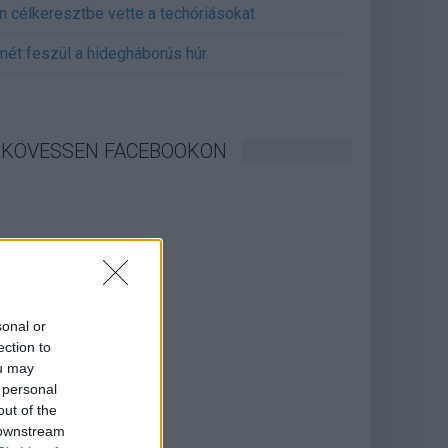
án célkeresztbe vette a techóriásokat
mét feszül a hidegháborús húr
KÖVESSEN FACEBOOKON
sonal or
ection to
ou may
 personal
out of the
 downstream