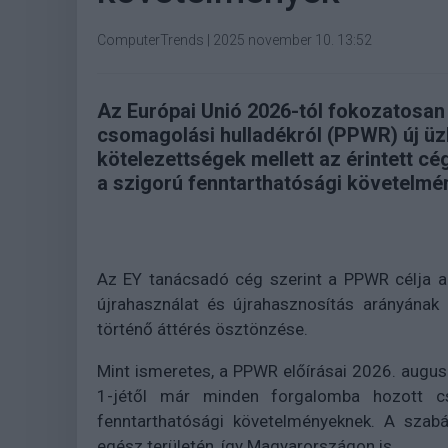
ComputerTrends
|
2025 november 10. 13:52
Az Európai Unió 2026-tól fokozatosan 
csomagolási hulladékról (PPWR) új üzl
kötelezettségek mellett az érintett c
a szigorú fenntarthatósági követelmé
Az EY tanácsadó cég szerint a PPWR célja a
újrahasználat és újrahasznosítás arányának
történő áttérés ösztönzése.
Mint ismeretes, a PPWR előírásai 2026. augus
1-jétől már minden forgalomba hozott cs
fenntarthatósági követelményeknek. A szabá
egész területén, így Magyarországon is.