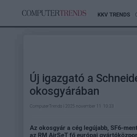
KKV TRENDS
Új igazgató a Schneid
okosgyárában
ComputerTrends
|
2025 november 11. 10:33
Az okosgyár a cég legújabb, SF6-men
az RM AirSeT fő európai gyártóközpon