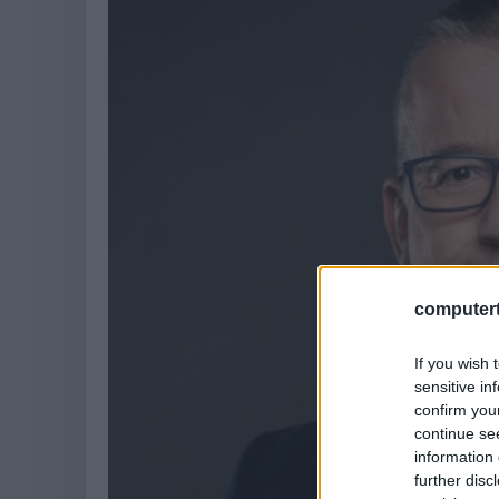
computert
If you wish 
sensitive in
confirm you
continue se
information 
further disc