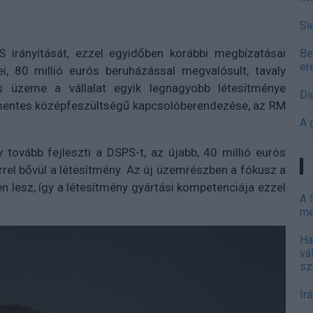
Si
 irányítását, ezzel egyidőben korábbi megbízatásai
Be
er
i, 80 millió eurós beruházással megvalósult, tavaly
 üzeme a vállalat egyik legnagyobb létesítménye
Di
-mentes középfeszültségű kapcsolóberendezése, az RM
A 
y tovább fejleszti a DSPS-t, az újabb, 40 millió eurós
rel bővül a létesítmény. Az új üzemrészben a fókusz a
 lesz, így a létesítmény gyártási kompetenciája ezzel
A 
me
Ha
vá
sz
Ir