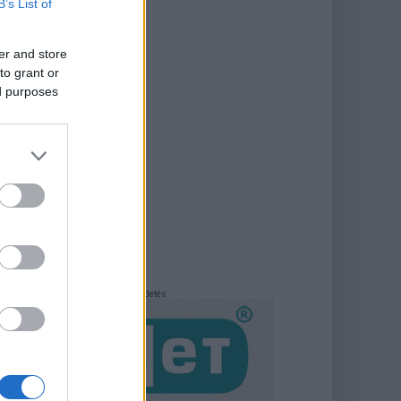
B’s List of
er and store
to grant or
ed purposes
Hirdetés