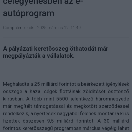
célegyenesben az e-
autóprogram
ComputerTrends
|
2025 március 12. 11:49
A pályázati keretösszeg öthatodát már
megpályázták a vállalatok.
Meghaladta a 25 milliárd forintot a beérkezett igénylések
összege a hazai cégek flottáinak zöldítését ösztönző
kiírásban. A több mint 5500 jelentkező háromnegyede
már megítélt támogatással és megkötött szerződéssel
rendelkezik, a nyertesek nagyjából felének mostanra ki is
fizettek összesen 9,5 milliárd forintot. A 30 milliárd
forintos keretösszegű programban március végéig lehet