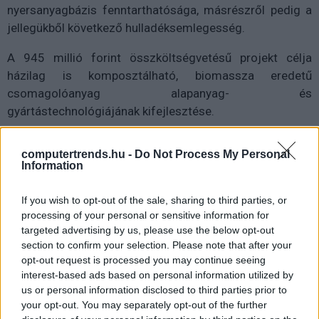
nyersanyagbázis fenntarthatósága, másrészről pedig a
jellegükből következő hulladéksemlegesség.
A 945 millió forint összköltségvetésű projekt célja
házilag is komposztálható, biomassza eredetű
csomagolóanyag alapanyag- és
gyártástechnológiájának kifejlesztése.
Ez az új típusú csomagolóanyag alkalmas lesz a nem
computertrends.hu -
Do Not Process My Personal
lebomló, hagyományos műanyagok kiváltására,
Information
hozzájárulva a környezeti terhelés csökkentéséhez.
If you wish to opt-out of the sale, sharing to third parties, or
A 2026 végéig tartó projekt során olyan gyártási
processing of your personal or sensitive information for
kapacitást kívánnak létrehozni, amely lehetővé teszi
targeted advertising by us, please use the below opt-out
megújuló nyersanyagokon alapuló polimerek előállítását.
section to confirm your selection. Please note that after your
opt-out request is processed you may continue seeing
interest-based ads based on personal information utilized by
us or personal information disclosed to third parties prior to
your opt-out. You may separately opt-out of the further
Ezek a polimerek szabályozott vízoldhatósággal és