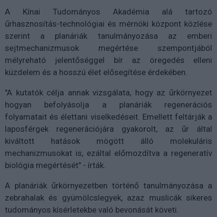
A Kínai Tudományos Akadémia alá tartozó
űrhasznosítás-technológiai és mérnöki központ közlése
szerint a planáriák tanulmányozása az emberi
sejtmechanizmusok megértése szempontjából
mélyreható jelentőséggel bír az öregedés elleni
küzdelem és a hosszú élet elősegítése érdekében.
"A kutatók célja annak vizsgálata, hogy az űrkörnyezet
hogyan befolyásolja a planáriák regenerációs
folyamatait és élettani viselkedéseit. Emellett feltárják a
laposférgek regenerációjára gyakorolt, az űr által
kiváltott hatások mögött álló molekuláris
mechanizmusokat is, ezáltal előmozdítva a regeneratív
biológia megértését" - írták.
A planáriák űrkörnyezetben történő tanulmányozása a
zebrahalak és gyümölcslegyek, azaz muslicák sikeres
tudományos kísérletekbe való bevonását követi.