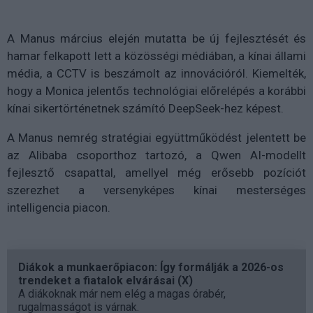
A Manus március elején mutatta be új fejlesztését és
hamar felkapott lett a közösségi médiában, a kínai állami
média, a CCTV is beszámolt az innovációról. Kiemelték,
hogy a Monica jelentős technológiai előrelépés a korábbi
kínai sikertörténetnek számító DeepSeek-hez képest.
A Manus nemrég stratégiai együttműködést jelentett be
az Alibaba csoporthoz tartozó, a Qwen AI-modellt
fejlesztő csapattal, amellyel még erősebb pozíciót
szerezhet a versenyképes kínai mesterséges
intelligencia piacon.
Diákok a munkaerőpiacon: Így formálják a 2026-os
trendeket a fiatalok elvárásai (X)
A diákoknak már nem elég a magas órabér,
rugalmasságot is várnak.