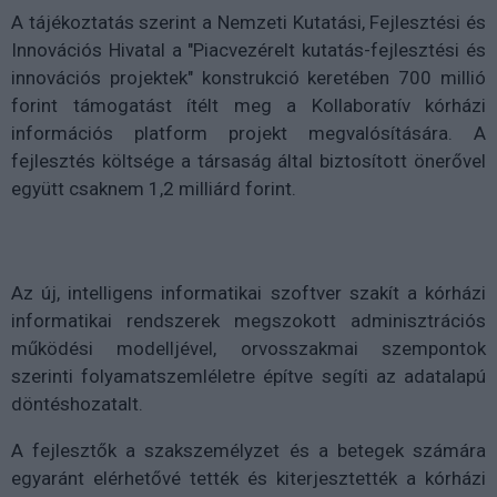
A tájékoztatás szerint a Nemzeti Kutatási, Fejlesztési és
Innovációs Hivatal a "Piacvezérelt kutatás-fejlesztési és
innovációs projektek" konstrukció keretében 700 millió
forint támogatást ítélt meg a Kollaboratív kórházi
információs platform projekt megvalósítására. A
fejlesztés költsége a társaság által biztosított önerővel
együtt csaknem 1,2 milliárd forint.
Az új, intelligens informatikai szoftver szakít a kórházi
informatikai rendszerek megszokott adminisztrációs
működési modelljével, orvosszakmai szempontok
szerinti folyamatszemléletre építve segíti az adatalapú
döntéshozatalt.
A fejlesztők a szakszemélyzet és a betegek számára
egyaránt elérhetővé tették és kiterjesztették a kórházi