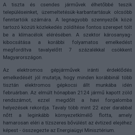
A tiszta és csendes járművek élhetőbbé teszik
településeinket, üzemeltetésük-karbantartásuk olcsóbb
fenntartóik számára. A legnagyobb szennyezők közé
tartozó közúti közlekedés zöldítése fontos szerepet tölt
be a klímacélok elérésében. A szektor károsanyag-
kibocsátása a korábbi folyamatos emelkedést
megfordítva tavalyelőtt 7 százalékkal csökkent
Magyarországon.
Az elektromos gépjárművek iránti érdeklődés
emelkedését jól mutatja, hogy minden korábbinál több
tisztán elektromos gépkocsi állt munkába idén
februárban. Az elmúlt hónapban 2124 jármű kapott zöld
rendszámot, ezzel megdőlt a havi forgalomba
helyezések rekordja. Tavaly több mint 22 ezer darabbal
nőtt a leginkább környezetkímélő flotta, amely
hamarosan eléri a tízszeres bővülést az évtized elejéhez
képest - összegezte az Energiaügyi Minisztérium.