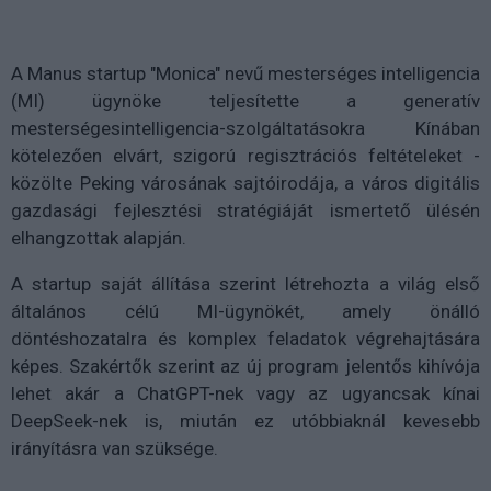
A Manus startup "Monica" nevű mesterséges intelligencia
(MI) ügynöke teljesítette a generatív
mesterségesintelligencia-szolgáltatásokra Kínában
kötelezően elvárt, szigorú regisztrációs feltételeket -
közölte Peking városának sajtóirodája, a város digitális
gazdasági fejlesztési stratégiáját ismertető ülésén
elhangzottak alapján.
A startup saját állítása szerint létrehozta a világ első
általános célú MI-ügynökét, amely önálló
döntéshozatalra és komplex feladatok végrehajtására
képes. Szakértők szerint az új program jelentős kihívója
lehet akár a ChatGPT-nek vagy az ugyancsak kínai
DeepSeek-nek is, miután ez utóbbiaknál kevesebb
irányításra van szüksége.