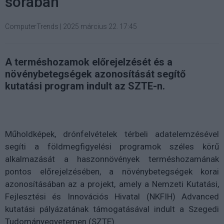
sorában
ComputerTrends
|
2025 március 22. 17:45
A terméshozamok előrejelzését és a
növénybetegségek azonosítását segítő
kutatási program indult az SZTE-n.
Műholdképek, drónfelvételek térbeli adatelemzésével
segíti a földmegfigyelési programok széles körű
alkalmazását a haszonnövények terméshozamának
pontos előrejelzésében, a növénybetegségek korai
azonosításában az a projekt, amely a Nemzeti Kutatási,
Fejlesztési és Innovációs Hivatal (NKFIH) Advanced
kutatási pályázatának támogatásával indult a Szegedi
Tudományegyetemen (SZTE).