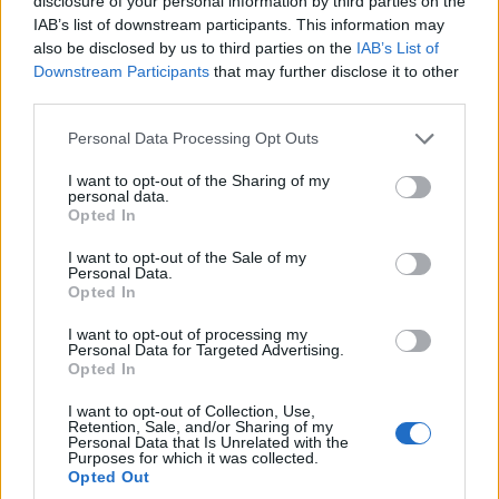
disclosure of your personal information by third parties on the
biológiai lebonthatósággal rendelkeznek, lehetővé téve a
IAB’s list of downstream participants. This information may
csomagolóanyagok élettartamának optimalizálását,
also be disclosed by us to third parties on the
IAB’s List of
miközben lebomlásuk során sem mikro-, sem
Downstream Participants
that may further disclose it to other
nanoműanyag nem keletkezik.
third parties.
Please note that this website/app uses one or more Google
Personal Data Processing Opt Outs
A piacon jelenleg elérhető termoplasztikus biopolimerek,
services and may gather and store information including but
mint a politejsav vagy a termoplasztikus keményítő, ipari
not limited to your visit or usage behaviour. You may click to
I want to opt-out of the Sharing of my
personal data.
feldolgozást igényelnek, és nem nyújtanak kielégítő
grant or deny consent to Google and its third-party tags to
Opted In
megoldást a fenntarthatósági elvárásokra - közölte a
use your data for below specified purposes in below Google
consent section.
társaság.
I want to opt-out of the Sale of my
Personal Data.
Opted In
A fejlesztés eredményeként létrehozandó új
csomagolóanyag mindezekkel szemben egyszerre lesz
I want to opt-out of processing my
Personal Data for Targeted Advertising.
fenntartható, könnyen feldolgozható és gazdaságosan
Opted In
gyártható.
I want to opt-out of Collection, Use,
Retention, Sale, and/or Sharing of my
A vállalkozás már gyártott és forgalmazott olyan
Personal Data that Is Unrelated with the
csomagolóanyagokat, amelyek házilag is
Purposes for which it was collected.
Opted Out
komposztálhatóak voltak. Ezek előállítása jelenleg