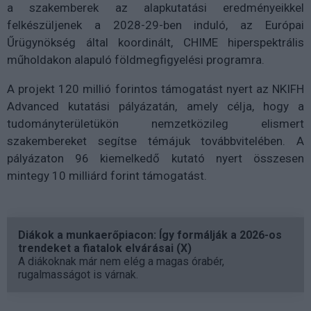
a szakemberek az alapkutatási eredményeikkel
felkészüljenek a 2028-29-ben induló, az Európai
Űrügynökség által koordinált, CHIME hiperspektrális
műholdakon alapuló földmegfigyelési programra.
A projekt 120 millió forintos támogatást nyert az NKIFH
Advanced kutatási pályázatán, amely célja, hogy a
tudományterületükön nemzetközileg elismert
szakembereket segítse témájuk továbbvitelében. A
pályázaton 96 kiemelkedő kutató nyert összesen
mintegy 10 milliárd forint támogatást.
Diákok a munkaerőpiacon: Így formálják a 2026-os
trendeket a fiatalok elvárásai (X)
A diákoknak már nem elég a magas órabér,
rugalmasságot is várnak.