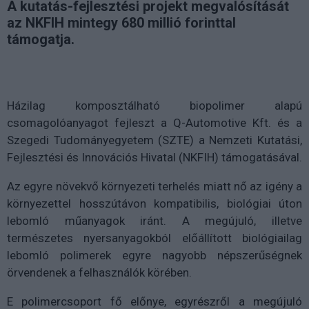
A kutatás-fejlesztési projekt megvalósítását
az NKFIH mintegy 680 millió forinttal
támogatja.
Házilag komposztálható biopolimer alapú
csomagolóanyagot fejleszt a Q-Automotive Kft. és a
Szegedi Tudományegyetem (SZTE) a Nemzeti Kutatási,
Fejlesztési és Innovációs Hivatal (NKFIH) támogatásával.
Az egyre növekvő környezeti terhelés miatt nő az igény a
környezettel hosszútávon kompatibilis, biológiai úton
lebomló műanyagok iránt. A megújuló, illetve
természetes nyersanyagokból előállított biológiailag
lebomló polimerek egyre nagyobb népszerűségnek
örvendenek a felhasználók körében.
E polimercsoport fő előnye, egyrészről a megújuló