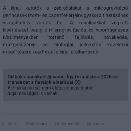
A kínai kutatók a zebrahalakat a mikrogravitáció
gerincesek izom- és csontfehérjéire gyakorolt hatásának
vizsgálatára vonták be. A muslicákkal végzett
kísérleteket pedig a mikrogravitációs és hipomágneses
körülményekben történő fejlődés, növekedés,
mozgásszervi- és biológiai jellemzők közelebbi
megértésére kezdték el a kínai űrállomáson.
Diákok a munkaerőpiacon: Így formálják a 2026-os
trendeket a fiatalok elvárásai (X)
A diákoknak már nem elég a magas órabér,
rugalmasságot is várnak.
Címkék:
#tudomány
#űrkörnyezet
#planária