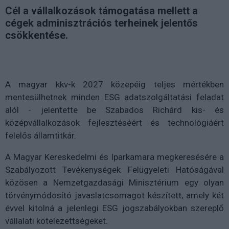
Cél a vállalkozások támogatása mellett a
cégek adminisztrációs terheinek jelentős
csökkentése.
A magyar kkv-k 2027 közepéig teljes mértékben
mentesülhetnek minden ESG adatszolgáltatási feladat
alól - jelentette be Szabados Richárd kis- és
középvállalkozások fejlesztéséért és technológiáért
felelős államtitkár.
A Magyar Kereskedelmi és Iparkamara megkeresésére a
Szabályozott Tevékenységek Felügyeleti Hatóságával
közösen a Nemzetgazdasági Minisztérium egy olyan
törvénymódosító javaslatcsomagot készített, amely két
évvel kitolná a jelenlegi ESG jogszabályokban szereplő
vállalati kötelezettségeket.