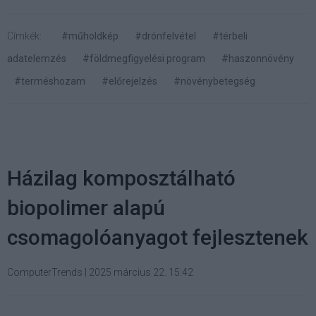
Címkék:
#műholdkép
#drónfelvétel
#térbeli
adatelemzés
#földmegfigyelési program
#haszonnövény
#terméshozam
#előrejelzés
#növénybetegség
Házilag komposztálható
biopolimer alapú
csomagolóanyagot fejlesztenek
ComputerTrends
|
2025 március 22. 15:42