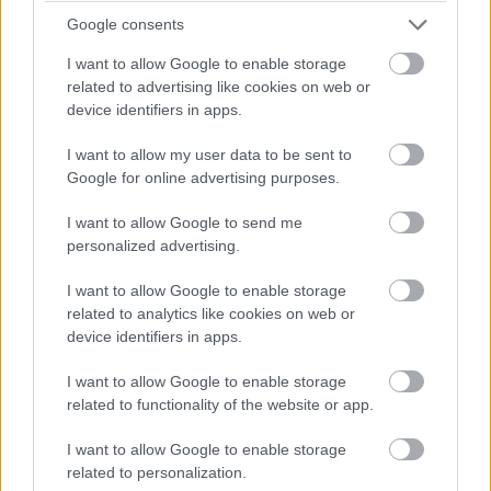
azonban két lépésben történik: az alapanyag
Google consents
fröccsöntését követően egy további rétegezési eljárás
I want to allow Google to enable storage
szükséges.
related to advertising like cookies on web or
device identifiers in apps.
A projekt során a cél a gyártástechnológia
egyszerűsítése oly módon, hogy a biopolimerek
I want to allow my user data to be sent to
oldhatósági és biodegradációs tulajdonságai már az
Google for online advertising purposes.
alapgyártási folyamat során kialakíthatóak legyenek.
I want to allow Google to send me
A fejlesztés végére üzemi körülmények között
personalized advertising.
modellezni fogják a vékonyfalú, alacsony tömegű
I want to allow Google to enable storage
termékeket - evőeszközök, kupakok, fiolák, pipetták -,
related to analytics like cookies on web or
illetve a vastagfalú, nagy tömegű termékeket - dobozok,
device identifiers in apps.
műszaki termékek, ládák, raklapok - gyárthatóságát is az
alapanyaggal.
I want to allow Google to enable storage
related to functionality of the website or app.
A kisbajomi székhelyű Q-Automotive Kft. honlapja
I want to allow Google to enable storage
szerint kaposvári és kecskeméti telephelyein csaknem
related to personalization.
20 ezer négyzetméteren végzi tevékenységeit, a