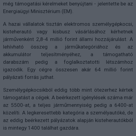
még támogatási kérelmeket benyújtani - jelentette be az
Energiaügyi Minisztérium (EM).
A hazai vállalatok tisztán elektromos személygépkocsi,
kisteherautó vagy kisbusz vásárlásához kérhetnek
járművenként 2,8-4 millió forint állami hozzájárulást. A
lehívható összeg a járműkategóriához és az
akkumulátor teljesítményéhez, a támogatható
darabszám pedig a foglalkoztatotti létszámhoz
igazodik. Egy cégre összesen akár 64 millió forint
pályázati forrás juthat.
Személygépkocsikból eddig több mint ötezerhez kértek
támogatást a cégek. A beérkezett igénylések száma már
az 5500-at, a teljes járműmennyiség pedig a 6400-at
közelíti. A legkeresettebb kategória a személyautóké, de
az eddig beérkezett pályázatok alapján kisteherautókból
is mintegy 1400 találhat gazdára.