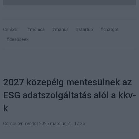
Címkék:
#monica
#manus
#startup
#chatgpt
#deepseek
2027 közepéig mentesülnek az
ESG adatszolgáltatás alól a kkv-
k
ComputerTrends
|
2025 március 21. 17:36