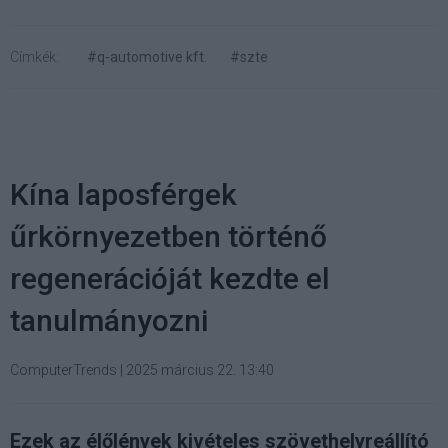
Címkék:
#q-automotive kft.
#szte
Kína laposférgek
űrkörnyezetben történő
regenerációját kezdte el
tanulmányozni
ComputerTrends
|
2025 március 22. 13:40
Ezek az élőlények kivételes szövethelyreállító