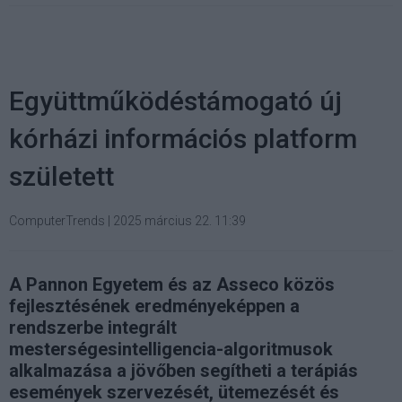
Együttműködéstámogató új
kórházi információs platform
született
ComputerTrends
|
2025 március 22. 11:39
A Pannon Egyetem és az Asseco közös
fejlesztésének eredményeképpen a
rendszerbe integrált
mesterségesintelligencia-algoritmusok
alkalmazása a jövőben segítheti a terápiás
események szervezését, ütemezését és