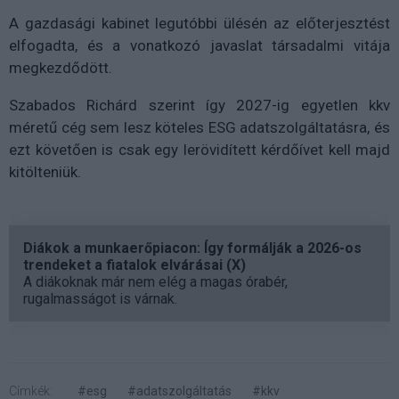
A gazdasági kabinet legutóbbi ülésén az előterjesztést
elfogadta, és a vonatkozó javaslat társadalmi vitája
megkezdődött.
Szabados Richárd szerint így 2027-ig egyetlen kkv
méretű cég sem lesz köteles ESG adatszolgáltatásra, és
ezt követően is csak egy lerövidített kérdőívet kell majd
kitölteniük.
Diákok a munkaerőpiacon: Így formálják a 2026-os
trendeket a fiatalok elvárásai (X)
A diákoknak már nem elég a magas órabér,
rugalmasságot is várnak.
Címkék:
#esg
#adatszolgáltatás
#kkv