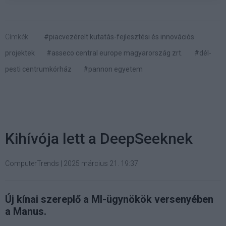
Címkék:
#piacvezérelt kutatás-fejlesztési és innovációs
projektek
#asseco central europe magyarország zrt.
#dél-
pesti centrumkórház
#pannon egyetem
Kihívója lett a DeepSeeknek
ComputerTrends
|
2025 március 21. 19:37
Új kínai szereplő a MI-ügynökök versenyében
a Manus.