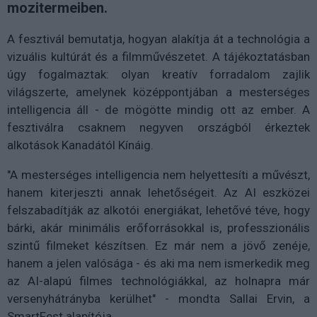
mozitermeiben.
A fesztivál bemutatja, hogyan alakítja át a technológia a
vizuális kultúrát és a filmművészetet. A tájékoztatásban
úgy fogalmaztak: olyan kreatív forradalom zajlik
világszerte, amelynek középpontjában a mesterséges
intelligencia áll - de mögötte mindig ott az ember. A
fesztiválra csaknem negyven országból érkeztek
alkotások Kanadától Kínáig.
"A mesterséges intelligencia nem helyettesíti a művészt,
hanem kiterjeszti annak lehetőségeit. Az AI eszközei
felszabadítják az alkotói energiákat, lehetővé téve, hogy
bárki, akár minimális erőforrásokkal is, professzionális
szintű filmeket készítsen. Ez már nem a jövő zenéje,
hanem a jelen valósága - és aki ma nem ismerkedik meg
az AI-alapú filmes technológiákkal, az holnapra már
versenyhátrányba kerülhet" - mondta Sallai Ervin, a
SmartFest alapítója.