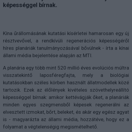
képességgel bírnak.
Kína űrállomásának kutatási kísérletei hamarosan egy új
résztvevővel, a rendkívüli regenerációs képességéről
híres planáriák tanulmányozásával bővülnek - írta a kínai
állami média bejelentése alapján az MTI.
A planária egy több mint 520 millió éves evolúciós múltra
visszatekintő laposféregfajta, mely a biológiai
kutatásokban széles körben használt állatmodellek közé
tartozik. Ezek az élőlények kivételes szövethelyreállító
képességgel bírnak: amikor kettévágják őket, a planáriák
minden egyes szegmensből képesek regenerálni az
elvesztett izmokat, bőrt, beleket, és akár egy egész agyat
is - magyarázta az állami média, hozzátéve, hogy ez a
folyamat a végtelenségig megismételhető.