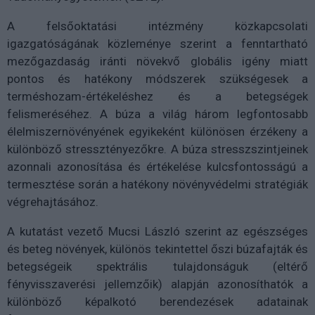
A felsőoktatási intézmény közkapcsolati
igazgatóságának közleménye szerint a fenntartható
mezőgazdaság iránti növekvő globális igény miatt
pontos és hatékony módszerek szükségesek a
terméshozam-értékeléshez és a betegségek
felismeréséhez. A búza a világ három legfontosabb
élelmiszernövényének egyikeként különösen érzékeny a
különböző stressztényezőkre. A búza stresszszintjeinek
azonnali azonosítása és értékelése kulcsfontosságú a
termesztése során a hatékony növényvédelmi stratégiák
végrehajtásához.
A kutatást vezető Mucsi László szerint az egészséges
és beteg növények, különös tekintettel őszi búzafajták és
betegségeik spektrális tulajdonságuk (eltérő
fényvisszaverési jellemzőik) alapján azonosíthatók a
különböző képalkotó berendezések adatainak