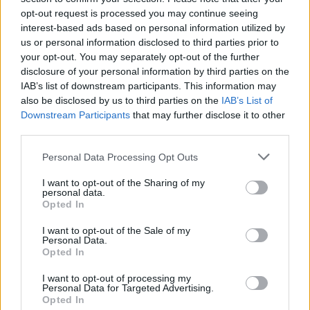
megoldás a kiskereskedelem
opt-out request is processed you may continue seeing
fejlesztésére
interest-based ads based on personal information utilized by
Céginfo
| 2022.10.14 11:43
us or personal information disclosed to third parties prior to
your opt-out. You may separately opt-out of the further
A SUSE megoldásai peremhálózati
disclosure of your personal information by third parties on the
környezetben is jól
IAB’s list of downstream participants. This information may
alkalmazhatóak
also be disclosed by us to third parties on the
IAB’s List of
Céginfo
| 2021.07.20 21:32
Downstream Participants
that may further disclose it to other
third parties.
Miért érdemes Lenovo
munkaállomást használni?
Please note that this website/app uses one or more Google
Personal Data Processing Opt Outs
services and may gather and store information including but
pcwplus.hu
| 2020.06.15 11:30
not limited to your visit or usage behaviour. You may click to
I want to opt-out of the Sharing of my
personal data.
grant or deny consent to Google and its third-party tags to
LEGFRISSEBB PCW
Opted In
use your data for below specified purposes in below Google
consent section.
I want to opt-out of the Sale of my
Personal Data.
Opted In
I want to opt-out of processing my
Personal Data for Targeted Advertising.
Opted In