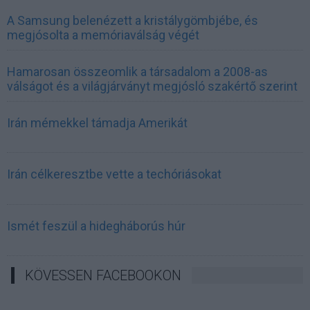
A Samsung belenézett a kristálygömbjébe, és
megjósolta a memóriaválság végét
Hamarosan összeomlik a társadalom a 2008-as
válságot és a világjárványt megjósló szakértő szerint
Irán mémekkel támadja Amerikát
Irán célkeresztbe vette a techóriásokat
Ismét feszül a hidegháborús húr
KÖVESSEN FACEBOOKON