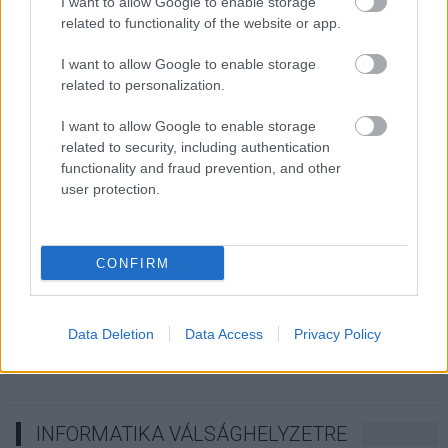
I want to allow Google to enable storage
CÉGINFÓ HÍREK
related to functionality of the website or app.
Időzavaroktól védi a villamos alállomásokat ez a
I want to allow Google to enable storage
megoldás
related to personalization.
I want to allow Google to enable storage
Siemens - Lendületben a 2030-as célok felé
related to security, including authentication
functionality and fraud prevention, and other
user protection.
Beépített AI-ügynökök a kézzelfogható üzleti
eredmények szolgálatában
CONFIRM
Digitalizálják a Pergamon-oltárt
Data Deletion
Data Access
Privacy Policy
A gyár, ahol 45 perc alatt készül el egy lakóház
INFORMATIKA VÁLSÁGHELYZETRE