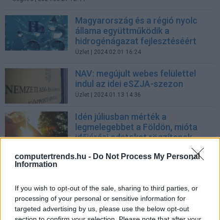
Magyarország és a régió nyolc
állama együttműködik a
hidrogénágazat fejlesztéséért
Üzlet
| 2024.02.01 16:24
NAV: megújult webes felülettel
indul az idei eSZJA-szezon
Üzlet
| 2024.01.13 14:36
Idén júliusban mérték a
legmelegebbet a Földön, mióta
időjárási adatokat rögzítenek
zoldpalya.hu
| 2023.08.12 17:23
computertrends.hu -
Do Not Process My Personal
Information
Visszafordítható az
éghajlatváltozás?
If you wish to opt-out of the sale, sharing to third parties, or
zoldpalya.hu
| 2023.07.27 16:30
processing of your personal or sensitive information for
targeted advertising by us, please use the below opt-out
SUSE: a nyílt forráskód a
section to confirm your selection. Please note that after your