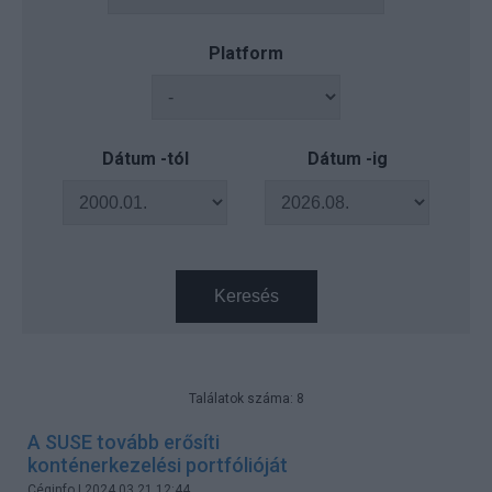
Platform
Dátum -tól
Dátum -ig
Keresés
Találatok száma: 8
A SUSE tovább erősíti
konténerkezelési portfólióját
Céginfo
| 2024.03.21 12:44