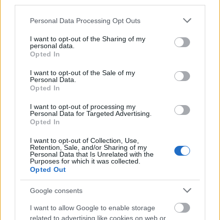
third parties.
Please note that this website/app uses one or more Google
Personal Data Processing Opt Outs
services and may gather and store information including but
not limited to your visit or usage behaviour. You may click to
I want to opt-out of the Sharing of my
personal data.
grant or deny consent to Google and its third-party tags to
Opted In
use your data for below specified purposes in below Google
consent section.
I want to opt-out of the Sale of my
Personal Data.
Opted In
I want to opt-out of processing my
Personal Data for Targeted Advertising.
Opted In
I want to opt-out of Collection, Use,
Retention, Sale, and/or Sharing of my
Personal Data that Is Unrelated with the
Purposes for which it was collected.
Opted Out
Google consents
I want to allow Google to enable storage
related to advertising like cookies on web or