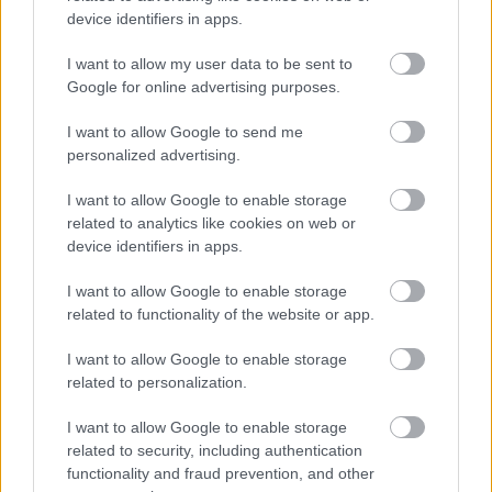
device identifiers in apps.
I want to allow my user data to be sent to
Google for online advertising purposes.
CÉGINFÓ HÍREK
I want to allow Google to send me
Időzavaroktól védi a villamos alállomásokat ez a
personalized advertising.
megoldás
I want to allow Google to enable storage
related to analytics like cookies on web or
Siemens - Lendületben a 2030-as célok felé
device identifiers in apps.
I want to allow Google to enable storage
related to functionality of the website or app.
Beépített AI-ügynökök a kézzelfogható üzleti
eredmények szolgálatában
I want to allow Google to enable storage
related to personalization.
Digitalizálják a Pergamon-oltárt
I want to allow Google to enable storage
related to security, including authentication
functionality and fraud prevention, and other
A gyár, ahol 45 perc alatt készül el egy lakóház