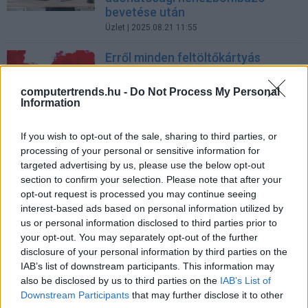
bevetése után
Üzlet
| 2025.08.21 11:55
Erről minden feltöltőkártyás
vodafone-osnak tudnia kell
Tech
| 2017.06.16 09:37
computertrends.hu -
Do Not Process My Personal
Information
Fontos hír Domino
feltöltőkártyásoknak
If you wish to opt-out of the sale, sharing to third parties, or
Tech
| 2017.05.23 10:45
processing of your personal or sensitive information for
targeted advertising by us, please use the below opt-out
Jelentős kedvezmény
section to confirm your selection. Please note that after your
feltöltőkártyásoknak a
opt-out request is processed you may continue seeing
Telekomnál
interest-based ads based on personal information utilized by
us or personal information disclosed to third parties prior to
Tech
| 2017.05.09 10:41
your opt-out. You may separately opt-out of the further
disclosure of your personal information by third parties on the
LEGFRISSEBB PCW
IAB’s list of downstream participants. This information may
also be disclosed by us to third parties on the
IAB’s List of
Downstream Participants
that may further disclose it to other