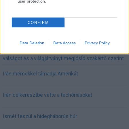
user protection.
INFORMATIKA VÁLSÁGHELYZETRE
CONFIRM
A Samsung belenézett a kristálygömbjébe, és
megjósolta a memóriaválság végét
Data Deletion
Data Access
Privacy Policy
Hamarosan összeomlik a társadalom a 2008-as
válságot és a világjárványt megjósló szakértő szerint
Irán mémekkel támadja Amerikát
Irán célkeresztbe vette a techóriásokat
Ismét feszül a hidegháborús húr