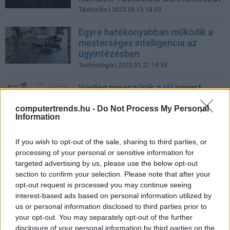
Távközlés
| 2023.06.15 18:03
Egyre hatékonyabban működik a
mesterséges intelligencia az
ügyintézésben
Technológia
| 2023.01.27 19:55
Végleg megszűnik a jól ismert,
régi magyarorszag.hu
computertrends.hu -
Do Not Process My Personal
Technológia
| 2022.12.13 16:36
Information
Egyszerűbben és gyorsabban
If you wish to opt-out of the sale, sharing to third parties, or
intézzük ügyeinket mint 10 éve
processing of your personal or sensitive information for
CWEX
| 2022.11.17 13:34
targeted advertising by us, please use the below opt-out
section to confirm your selection. Please note that after your
Egyre népszerűbb hazánkban is
opt-out request is processed you may continue seeing
az arcképes azonosítás
interest-based ads based on personal information utilized by
Biztonság
| 2022.09.21 15:36
us or personal information disclosed to third parties prior to
your opt-out. You may separately opt-out of the further
Új arcfelismerő funkciót kap a
disclosure of your personal information by third parties on the