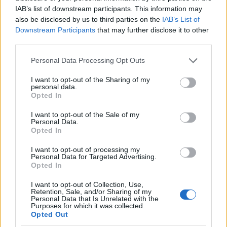
Huawei Mate 10 Lite
IAB’s list of downstream participants. This information may
Tech
| 2018.02.08 12:23
also be disclosed by us to third parties on the
IAB’s List of
Downstream Participants
that may further disclose it to other
LEGFRISSEBB PCW
third parties.
Please note that this website/app uses one or more Google
Personal Data Processing Opt Outs
services and may gather and store information including but
not limited to your visit or usage behaviour. You may click to
I want to opt-out of the Sharing of my
personal data.
grant or deny consent to Google and its third-party tags to
Opted In
use your data for below specified purposes in below Google
consent section.
I want to opt-out of the Sale of my
Personal Data.
Opted In
I want to opt-out of processing my
Personal Data for Targeted Advertising.
Opted In
I want to opt-out of Collection, Use,
Retention, Sale, and/or Sharing of my
Personal Data that Is Unrelated with the
Purposes for which it was collected.
Opted Out