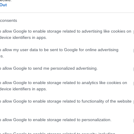
Out
Tetszik
consents
o allow Google to enable storage related to advertising like cookies on
evice identifiers in apps.
zászólások
o allow my user data to be sent to Google for online advertising
s.
és valóság
to allow Google to send me personalized advertising.
o allow Google to enable storage related to analytics like cookies on
evice identifiers in apps.
o allow Google to enable storage related to functionality of the website
rrel, az újításokra nyitottan érdemes a
nunk. Több okunk van rá ugyanis, hogy az
pességeinket túlszárnyaló általános gépi
o allow Google to enable storage related to personalization.
Farooquival, a Google big datával foglalkozó
ünk.
o allow Google to enable storage related to security, including