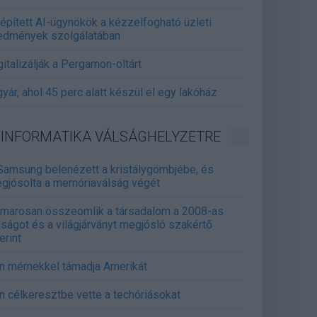
épített AI-ügynökök a kézzelfogható üzleti
edmények szolgálatában
gitalizálják a Pergamon-oltárt
gyár, ahol 45 perc alatt készül el egy lakóház
INFORMATIKA VÁLSÁGHELYZETRE
Samsung belenézett a kristálygömbjébe, és
gjósolta a memóriaválság végét
marosan összeomlik a társadalom a 2008-as
lságot és a világjárványt megjósló szakértő
erint
án mémekkel támadja Amerikát
án célkeresztbe vette a techóriásokat