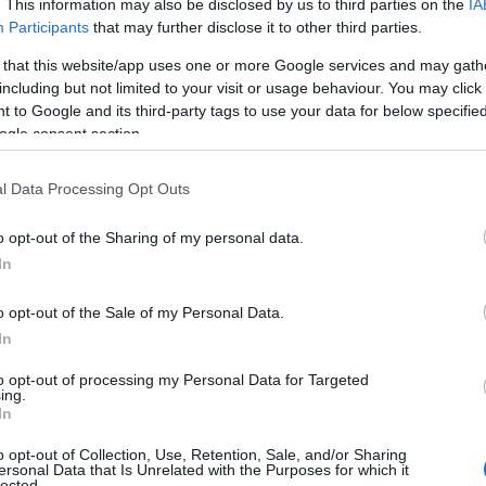
supán arról mondjon le, hogy vállalkozást irányítson,
. This information may also be disclosed by us to third parties on the
IA
Participants
that may further disclose it to other third parties.
 és sorsokról döntsön, hanem hagyjon fel azzal a
bárminemű projektszerű tevékenység vezetését.
 that this website/app uses one or more Google services and may gath
including but not limited to your visit or usage behaviour. You may click 
 a cég irányítása önnek, mint elsőszámú vezetőnek, és
 to Google and its third-party tags to use your data for below specifi
 siker felé? Tapasztalataim szerint ilyenkor nagy a
ogle consent section.
etést is felvállaljon. A tanácsom: önmaga és környezete
fejéből. Hamar rá fog döbbenni, hogy projektet vezetni
l Data Processing Opt Outs
sebb az út az első vezető székébe, mint fordítva. Ha
o opt-out of the Sharing of my personal data.
ető és mint PM egyszerre ég szénné. Ha pedig sikerrel
In
ér PM-kedni, egyáltalán miért is van szükség maguknál
o opt-out of the Sale of my Personal Data.
In
to opt-out of processing my Personal Data for Targeted
vezetés
ing.
In
o opt-out of Collection, Use, Retention, Sale, and/or Sharing
ersonal Data that Is Unrelated with the Purposes for which it
lected.