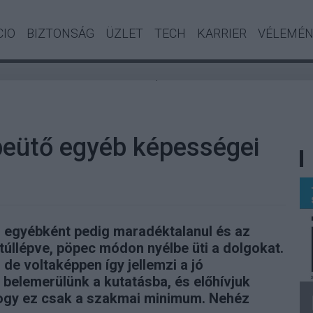
CIO
BIZTONSÁG
ÜZLET
TECH
KARRIER
VÉLEMÉ
.
beütő egyéb képességei
, egyébként pedig maradéktalanul és az
m túllépve, pöpec módon nyélbe üti a dolgokat.
e voltaképpen így jellemzi a jó
belemerülünk a kutatásba, és előhívjuk
 hogy ez csak a szakmai minimum. Nehéz