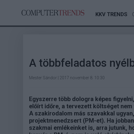
KKV TRENDS
A többfeladatos nyél
Mester Sándor
|
2017 november 8. 10:30
Egyszerre több dologra képes figyelni
előírt időre, a tervezett költséget ne
A szakirodalom más szavakkal ugyan, d
projektmenedzsert (PM-et). Ha jobban 
szakmai emlékeinket is, arra jutunk,