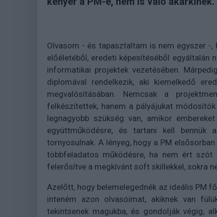
kenyér a PM-é, nem is való akárkinek.
O
lvasom - és tapasztaltam is nem egyszer -, 
előéletéből, eredeti képesítéséből egyáltalán 
informatikai projektek vezetésében. Márpedi
diplomával rendelkezik, aki kiemelkedő ere
megvalósításában. Nemcsak a projektm
felkészítettek, hanem a pályájukat módosítók
legnagyobb szükség van, amikor embereket 
együttműködésre, és tartani kell bennük a
tornyosulnak. A lényeg, hogy a PM elsősorban
többfeladatos működésre, ha nem ért szót a
felerősítve a megkívánt soft skillekkel, sokra 
Azelőtt, hogy belemelegednék az ideális PM fő 
inteném azon olvasóimat, akiknek van fülük
tekintsenek magukba, és gondolják végig, al