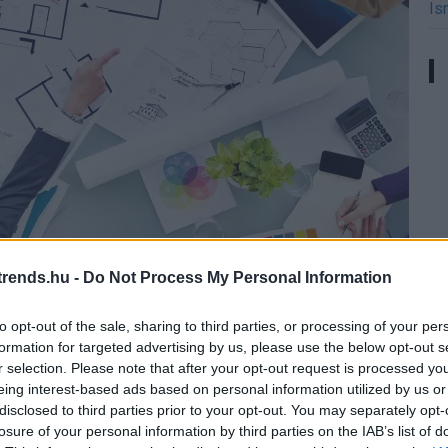
Is
rends.hu -
Do Not Process My Personal Information
sik értésének és megértésének képessége nem adatott
ürke hétköznapokban gyengül a hajlam, hogy az egyik
to opt-out of the sale, sharing to third parties, or processing of your per
ik helyzetébe, és átgondolja, mit is kellene neki
formation for targeted advertising by us, please use the below opt-out s
ó irányba forduljon. Ha végül felismerjük, hogy mi nem
r selection. Please note that after your opt-out request is processed y
ndoljuk meg, hogy PM-nek állunk-e.
eing interest-based ads based on personal information utilized by us or
disclosed to third parties prior to your opt-out. You may separately opt-
verte meg a Teremtő, hogy semennyit sem adott önnek
losure of your personal information by third parties on the IAB’s list of