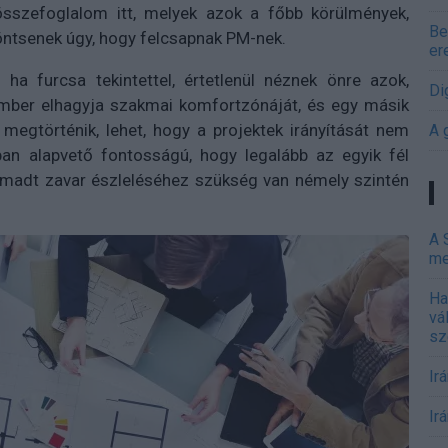
 összefoglalom itt, melyek azok a főbb körülmények,
Be
ntsenek úgy, hogy felcsapnak PM-nek.
er
ha furcsa tekintettel, értetlenül néznek önre azok,
Di
 ember elhagyja szakmai komfortzónáját, és egy másik
 megtörténik, lehet, hogy a projektek irányítását nem
A 
óban alapvető fontosságú, hogy legalább az egyik fél
támadt zavar észleléséhez szükség van némely szintén
A 
me
Ha
vá
sz
Ir
Ir