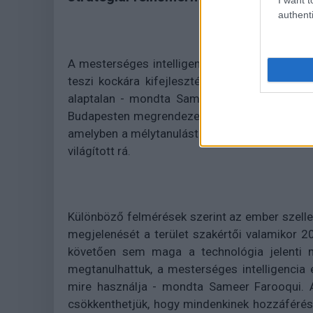
authenti
A mesterséges intelligencia (AI) annyira ve
teszi kockára kifejlesztésével. Ez talán a le
alaptalan - mondta Sameer Farooqui a Prez
Budapesten megrendezett Crunch 2017 adatmér
amelyben a mélytanulást (deep learning) övező
világított rá.
Különböző felmérések szerint az ember szellem
megjelenését a terület szakértői valamikor 2
követően sem maga a technológia jelenti m
megtanulhattuk, a mesterséges intelligenci
mire használja - mondta Sameer Farooqui. 
csökkenthetjük, hogy mindenkinek hozzáférés