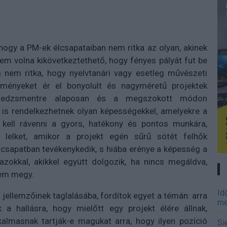
hogy a PM-ek élcsapataiban nem ritka az olyan, akinek
nem volna kikövetkeztethető, hogy fényes pályát fut be
g nem ritka, hogy nyelvtanári vagy esetleg művészeti
dményeket ér el bonyolult és nagyméretű projektek
enedzsmentre alaposan és a megszokott módon
 is rendelkezhetnek olyan képességekkel, amelyekre a
kell rávenni a gyors, hatékony és pontos munkára,
 lelket, amikor a projekt egén sűrű sötét felhők
 csapatban tevékenykedik, s hiába erénye a képesség a
zokkal, akikkel együtt dolgozik, ha nincs megáldva,
nem megy.
Id
jellemzőinek taglalásába, fordítok egyet a témán: arra
me
 a hallásra, hogy mielőtt egy projekt élére állnak,
kalmasnak tartják-e magukat arra, hogy ilyen pozíció
Si