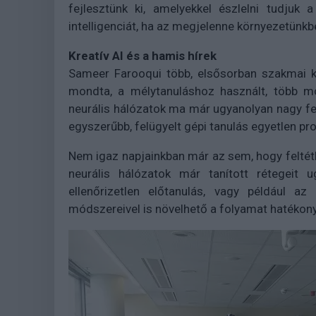
fejlesztünk ki, amelyekkel észlelni tudjuk
intelligenciát, ha az megjelenne környezetünkb
Kreatív AI és a hamis hírek
Sameer Farooqui több, elsősorban szakmai k
mondta, a mélytanuláshoz használt, több mod
neurális hálózatok ma már ugyanolyan nagy fel
egyszerűbb, felügyelt gépi tanulás egyetlen pr
Nem igaz napjainkban már az sem, hogy feltét
neurális hálózatok már tanított rétegeit u
ellenőrizetlen előtanulás, vagy például az
módszereivel is növelhető a folyamat hatéko