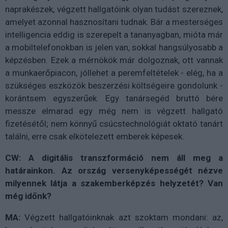
naprakészek, végzett hallgatóink olyan tudást szereznek,
amelyet azonnal hasznosítani tudnak. Bár a mesterséges
intelligencia eddig is szerepelt a tananyagban, mióta már
a mobiltelefonokban is jelen van, sokkal hangsúlyosabb a
képzésben. Ezek a mérnökök már dolgoznak, ott vannak
a munkaerőpiacon, jóllehet a peremfeltételek - elég, ha a
szükséges eszközök beszerzési költségeire gondolunk -
korántsem egyszerűek. Egy tanársegéd bruttó bére
messze elmarad egy még nem is végzett hallgató
fizetésétől; nem könnyű csúcstechnológiát oktató tanárt
találni, erre csak elkötelezett emberek képesek.
CW: A digitális transzformáció nem áll meg a
határainkon. Az ország versenyképességét nézve
milyennek látja a szakemberképzés helyzetét? Van
még időnk?
MA:
Végzett hallgatóinknak azt szoktam mondani: az,