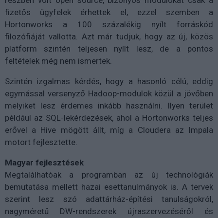
fizetős ügyfelek érhettek el, ezzel szemben a
Hortonworks a 100 százalékig nyílt forráskód
filozófiáját vallotta. Azt már tudjuk, hogy az új, közös
platform szintén teljesen nyílt lesz, de a pontos
feltételek még nem ismertek.
Szintén izgalmas kérdés, hogy a hasonló célú, eddig
egymással versenyző Hadoop-modulok közül a jövőben
melyiket lesz érdemes inkább használni. Ilyen terület
például az SQL-lekérdezések, ahol a Hortonworks teljes
erővel a Hive mögött állt, míg a Cloudera az Impala
motort fejlesztette.
Magyar fejlesztések
Megtalálhatóak a programban az új technológiák
bemutatása mellett hazai esettanulmányok is. A tervek
szerint lesz szó adattárház-építési tanulságokról,
nagyméretű DW-rendszerek újraszervezéséről és