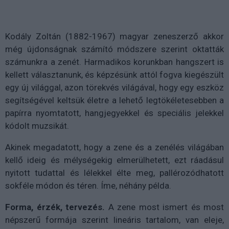
Kodály Zoltán (1882-1967) magyar zeneszerző akkor
még újdonságnak számító módszere szerint oktatták
számunkra a zenét. Harmadikos korunkban hangszert is
kellett választanunk, és képzésünk attól fogva kiegészült
egy új világgal, azon törekvés világával, hogy egy eszköz
segítségével keltsük életre a lehető legtökéletesebben a
papírra nyomtatott, hangjegyekkel és speciális jelekkel
kódolt muzsikát.
Akinek megadatott, hogy a zene és a zenélés világában
kellő ideig és mélységekig elmerülhetett, ezt ráadásul
nyitott tudattal és lélekkel élte meg, pallérozódhatott
sokféle módon és téren. Íme, néhány példa.
Forma, érzék, tervezés.
A zene most ismert és most
népszerű formája szerint lineáris tartalom, van eleje,