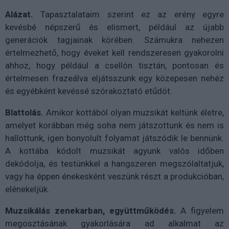
Alázat.
Tapasztalataim szerint ez az erény egyre
kevésbé népszerű és elismert, például az újabb
generációk tagjainak körében. Számukra nehezen
értelmezhető, hogy éveket kell rendszeresen gyakorolni
ahhoz, hogy például a csellón tisztán, pontosan és
értelmesen frazeálva eljátsszunk egy közepesen nehéz
és egyébként kevéssé szórakoztató etűdöt.
Blattolás.
Amikor kottából olyan muzsikát keltünk életre,
amelyet korábban még soha nem játszottunk és nem is
hallottunk, igen bonyolult folyamat játszódik le bennünk.
A kottába kódolt muzsikát agyunk valós időben
dekódolja, és testünkkel a hangszeren megszólaltatjuk,
vagy ha éppen énekesként veszünk részt a produkcióban,
elénekeljük.
Muzsikálás zenekarban, együttműködés.
A figyelem
megosztásának gyakorlására ad alkalmat az