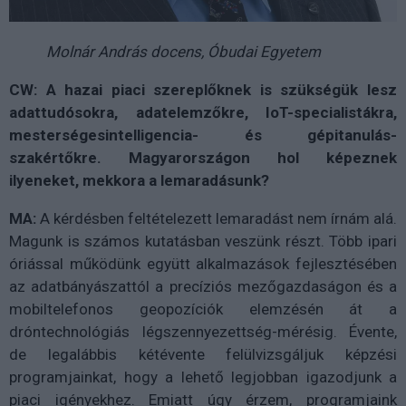
Molnár András docens, Óbudai Egyetem
CW: A hazai piaci szereplőknek is szükségük lesz
adattudósokra, adatelemzőkre, IoT-specialistákra,
mesterségesintelligencia- és gépitanulás-
szakértőkre. Magyarországon hol képeznek
ilyeneket, mekkora a lemaradásunk?
MA:
A kérdésben feltételezett lemaradást nem írnám alá.
Magunk is számos kutatásban veszünk részt. Több ipari
óriással működünk együtt alkalmazások fejlesztésében
az adatbányászattól a precíziós mezőgazdaságon és a
mobiltelefonos geopozíciók elemzésén át a
dróntechnológiás légszennyezettség-mérésig. Évente,
de legalábbis kétévente felülvizsgáljuk képzési
programjainkat, hogy a lehető legjobban igazodjunk a
piaci igényekhez. Emiatt úgy érzem, programjaink