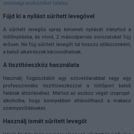
minőségi eszközöket találsz
.
Fújd ki a nyílást sűrített levegővel
A sűrített levegős spray kimeneti nyílását irányítsd a
töltőnyílásba, és rövid, 2 másodperces sorozatokat fújj
erősen. Ne fújj sűrített levegőt túl hosszú időközönként,
a belső alkatrészek károsodhatnak.
A tisztítóeszköz használata
Használj fogpiszkálót egy szövetdarabbal vagy egy
professzionális tisztítóeszközzel a töltőport belső
falának áttörléséhez. Mártsd az eszköz végét izopropil-
alkoholba, hogy könnyebben eltávolíthasd a makacs
szennyeződéseket
.
Használj ismét sűrített levegőt