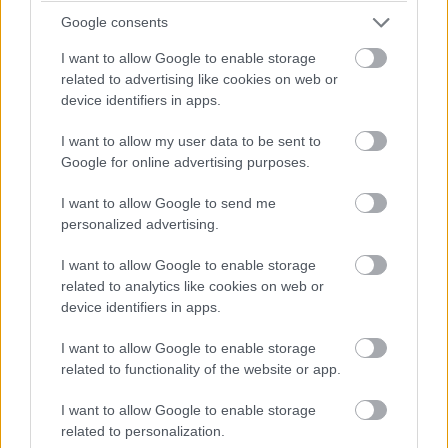
pénzügyi szolgáltatók ötödénél (28 százalék) nem teszi
Google consents
ki a 40 százalékot a női igazgatósági tagok aránya. Az
Európai Bizottság irányelve szerint 2026 júniusáig
I want to allow Google to enable storage
related to advertising like cookies on web or
valamennyi tőzsdén jegyzett uniós nagyvállalatnál tíz
device identifiers in apps.
vezetőből legalább négynek női döntéshozónak kell
lennie a nem ügyvezetői tanácsokban és az összes
I want to allow my user data to be sent to
tanácsban is el kell érniük a 33 százalékot. A felzárkózás
Google for online advertising purposes.
lassan halad, mivel az elmúlt pénzügyi évben (2022.
I want to allow Google to send me
július - 2023. június) a kinevezések csupán 44
personalized advertising.
százalékában volt nő a jelölt - foglalta össze friss
nemzetközi kutatását az EY.
I want to allow Google to enable storage
related to analytics like cookies on web or
device identifiers in apps.
Címkék:
#gazdaság
#menedzsment
#ey
I want to allow Google to enable storage
related to functionality of the website or app.
I want to allow Google to enable storage
TP-Link a Davis-kupán -
related to personalization.