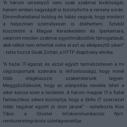
"A három versenyző nem csak szakmai kiválóságát,
hanem emberi nagyságát is bizonyította a verseny során.
Elmondhatatlanul boldog és hálás vagyok, hogy mindezt
a helyszínen személyesen is átélhettem. Szívből
köszönöm a Magyar Kereskedelmi és Iparkamara,
valamint minden szakmai együttműködőnk támogatását,
akik nélkül nem érhettük volna el ezt az elképesztő sikert"
- tette hozzá Sisák Zoltán, a HTTP Alapítvány elnöke.
"A hazai IT-ágazat, és ezzel együtt természetesen a mi
cégcsoportunk számára is létfontosságú, hogy minél
több világklasszis szakemberünk legyen.
Meggyőződésünk, hogy az utánpótlás nevelés lehet a
siker kulcsa ezen a területen. A három magyar IT-s fiatal
fantasztikus sikere bizonyítja, hogy a Skills IT szervezet
többi tagjával együtt jó úton járunk" - nyilatkozta Kiss
Tibor, a Gloster Infokommunikációs Nyrt.
rendszerintegrációs üzletágvezetője.