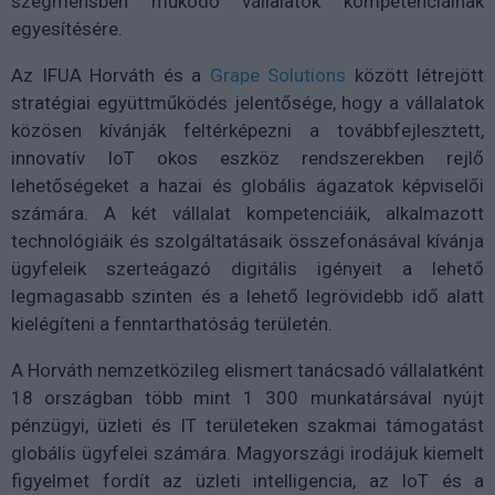
szegmensben működő vállalatok kompetenciáinak
egyesítésére.
Az IFUA Horváth és a
Grape Solutions
között létrejött
stratégiai együttműködés jelentősége, hogy a vállalatok
közösen kívánják feltérképezni a továbbfejlesztett,
innovatív IoT okos eszköz rendszerekben rejlő
lehetőségeket a hazai és globális ágazatok képviselői
számára. A két vállalat kompetenciáik, alkalmazott
technológiáik és szolgáltatásaik összefonásával kívánja
ügyfeleik szerteágazó digitális igényeit a lehető
legmagasabb szinten és a lehető legrövidebb idő alatt
kielégíteni a fenntarthatóság területén.
A Horváth nemzetközileg elismert tanácsadó vállalatként
18 országban több mint 1 300 munkatársával nyújt
pénzügyi, üzleti és IT területeken szakmai támogatást
globális ügyfelei számára. Magyországi irodájuk kiemelt
figyelmet fordít az üzleti intelligencia, az IoT és a