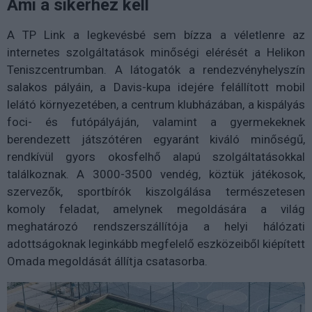
Ami a sikerhez kell
A TP Link a legkevésbé sem bízza a véletlenre az
internetes szolgáltatások minőségi elérését a Helikon
Teniszcentrumban. A látogatók a rendezvényhelyszín
salakos pályáin, a Davis-kupa idejére felállított mobil
lelátó környezetében, a centrum klubházában, a kispályás
foci- és futópályáján, valamint a gyermekeknek
berendezett játszótéren egyaránt kiváló minőségű,
rendkívül gyors okosfelhő alapú szolgáltatásokkal
találkoznak. A 3000-3500 vendég, köztük játékosok,
szervezők, sportbírók kiszolgálása természetesen
komoly feladat, amelynek megoldására a világ
meghatározó rendszerszállítója a helyi hálózati
adottságoknak leginkább megfelelő eszközeiből kiépített
Omada megoldását állítja csatasorba.