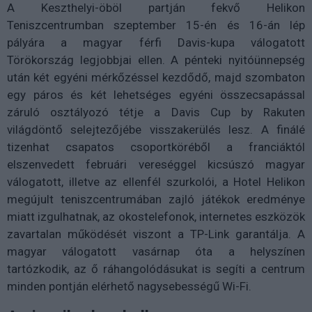
A Keszthelyi-öböl partján fekvő Helikon
Teniszcentrumban szeptember 15-én és 16-án lép
pályára a magyar férfi Davis-kupa válogatott
Törökország legjobbjai ellen. A pénteki nyitóünnepség
után két egyéni mérkőzéssel kezdődő, majd szombaton
egy páros és két lehetséges egyéni összecsapással
záruló osztályozó tétje a Davis Cup by Rakuten
világdöntő selejtezőjébe visszakerülés lesz. A finálé
tizenhat csapatos csoportköréből a franciáktól
elszenvedett februári vereséggel kicsúszó magyar
válogatott, illetve az ellenfél szurkolói, a Hotel Helikon
megújult teniszcentrumában zajló játékok eredménye
miatt izgulhatnak, az okostelefonok, internetes eszközök
zavartalan működését viszont a TP-Link garantálja. A
magyar válogatott vasárnap óta a helyszínen
tartózkodik, az ő ráhangolódásukat is segíti a centrum
minden pontján elérhető nagysebességű Wi-Fi.