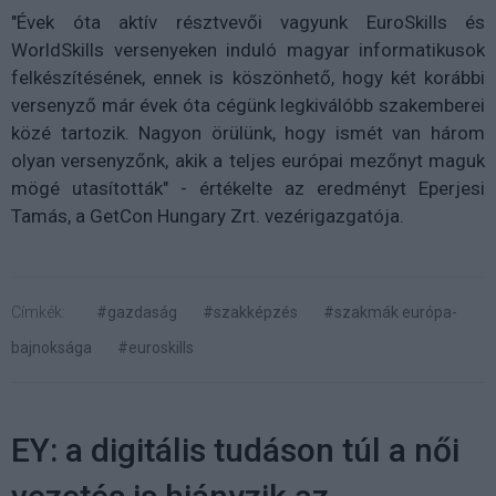
"Évek óta aktív résztvevői vagyunk EuroSkills és
WorldSkills versenyeken induló magyar informatikusok
felkészítésének, ennek is köszönhető, hogy két korábbi
versenyző már évek óta cégünk legkiválóbb szakemberei
közé tartozik. Nagyon örülünk, hogy ismét van három
olyan versenyzőnk, akik a teljes európai mezőnyt maguk
mögé utasították" - értékelte az eredményt Eperjesi
Tamás, a GetCon Hungary Zrt. vezérigazgatója.
Címkék:
#gazdaság
#szakképzés
#szakmák európa-
bajnoksága
#euroskills
EY: a digitális tudáson túl a női