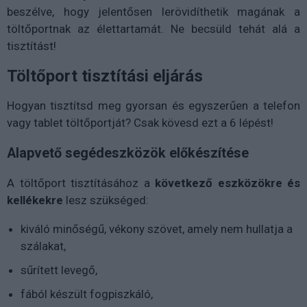
beszélve, hogy jelentősen lerövidíthetik magának a
töltőportnak az élettartamát. Ne becsüld tehát alá a
tisztítást!
Töltőport tisztítási eljárás
Hogyan tisztítsd meg gyorsan és egyszerűen a telefon
vagy tablet töltőportját? Csak kövesd ezt a 6 lépést!
Alapvető segédeszközök előkészítése
A töltőport tisztításához a
következő eszközökre és
kellékekre
lesz szükséged:
kiváló minőségű, vékony szövet, amely nem hullatja a
szálakat,
sűrített levegő,
fából készült fogpiszkáló,