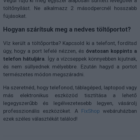
Végül fújd ki még egyszer alaposan sűrített levegővel a
töltőnyílást. Ne alkalmazz 2 másodpercnél hosszabb
fújásokat.
Hogyan szárítsuk meg a nedves töltőportot?
Víz került a töltőportba? Kapcsold ki a telefont, fordítsd
úgy, hogy a port lefelé nézzen, és
óvatosan koppints a
telefon hátuljára
. Így a vízcseppek könnyebben kijutnak,
és nem süllyednek mélyebbre. Ezután hagyd a portot
természetes módon megszáradni.
Ha szeretnéd, hogy telefonod, táblagéped, laptopod vagy
más elektronikus eszközöd tisztítása a lehető
legegyszerűbb és legélvezetesebb legyen, vásárolj
professzionális eszközöket. A
FixShop
webáruházban
ezek széles választékát találod!