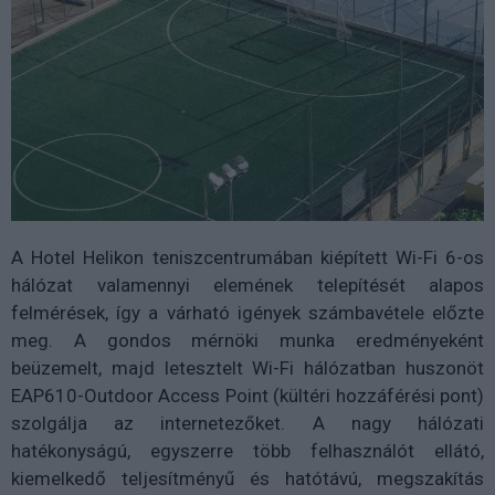
A Hotel Helikon teniszcentrumában kiépített Wi-Fi 6-os
hálózat valamennyi elemének telepítését alapos
felmérések, így a várható igények számbavétele előzte
meg. A gondos mérnöki munka eredményeként
beüzemelt, majd letesztelt Wi-Fi hálózatban huszonöt
EAP610-Outdoor Access Point (kültéri hozzáférési pont)
szolgálja az internetezőket. A nagy hálózati
hatékonyságú, egyszerre több felhasználót ellátó,
kiemelkedő teljesítményű és hatótávú, megszakítás