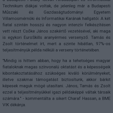
Technikum diákjai voltak, de jelenleg már a Budapesti
Műszaki és Gazdaságtudományi Egyetem
Villamosmérnöki és Informatikai Karának hallgatói. A két
fiatal szintén hosszú és nagyon intenzív felkészítésen
vett részt Csőke János szakértő vezetésével, aki maga
is egykori EuroSkills aranyérmes versenyző. Tamás és
Zsolt történelmet írt, mert a szinte hibátlan, 97%-os
teljesítményük példa nélküli a verseny történetében.
"Mindig is hittem abban, hogy ha a tehetséges magyar
fiataloknak magas színvonalú oktatást és a képességeik
kibontakoztatásához szükséges kiváló körülményeket,
illetve szakmai támogatást biztosítunk, akkor bárkit
képesek maguk mögé utasítani. János, Tamás és Zsolt
ezzel a teljesítményükkel igazi példaképpé váltak társaik
számára." - kommentálta a sikert Charaf Hassan, a BME
VIK dékánja.