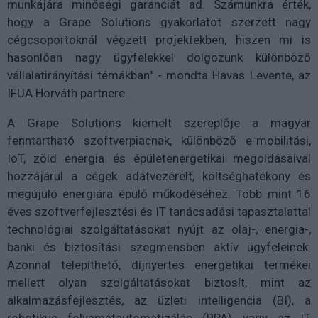
munkájára minőségi garanciát ad. Számunkra érték,
hogy a Grape Solutions gyakorlatot szerzett nagy
cégcsoportoknál végzett projektekben, hiszen mi is
hasonlóan nagy ügyfelekkel dolgozunk különböző
vállalatirányítási témákban" - mondta Havas Levente, az
IFUA Horváth partnere.
A Grape Solutions kiemelt szereplője a magyar
fenntartható szoftverpiacnak, különböző e-mobilitási,
IoT, zöld energia és épületenergetikai megoldásaival
hozzájárul a cégek adatvezérelt, költséghatékony és
megújuló energiára épülő működéséhez. Több mint 16
éves szoftverfejlesztési és IT tanácsadási tapasztalattal
technológiai szolgáltatásokat nyújt az olaj-, energia-,
banki és biztosítási szegmensben aktív ügyfeleinek.
Azonnal telepíthető, díjnyertes energetikai termékei
mellett olyan szolgáltatásokat biztosít, mint az
alkalmazásfejlesztés, az üzleti intelligencia (BI), a