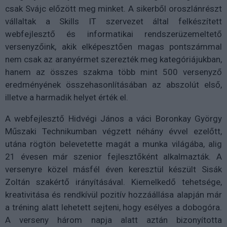
csak Svájc előzött meg minket. A sikerből oroszlánrészt
vállaltak a Skills IT szervezet által felkészített
webfejlesztő és informatikai rendszerüzemeltető
versenyzőink, akik elképesztően magas pontszámmal
nem csak az aranyérmet szerezték meg kategóriájukban,
hanem az összes szakma több mint 500 versenyző
eredményének összehasonlításában az abszolút első,
illetve a harmadik helyet érték el.
A webfejlesztő Hidvégi János a váci Boronkay György
Műszaki Technikumban végzett néhány évvel ezelőtt,
utána rögtön belevetette magát a munka világába, alig
21 évesen már szenior fejlesztőként alkalmazták. A
versenyre közel másfél éven keresztül készült Sisák
Zoltán szakértő irányításával. Kiemelkedő tehetsége,
kreativitása és rendkívül pozitív hozzáállása alapján már
a tréning alatt lehetett sejteni, hogy esélyes a dobogóra.
A verseny három napja alatt aztán bizonyította