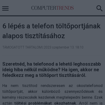
6 lépés a telefon töltőportjának
alapos tisztításához
TÁMOGATOTT TARTALOM
|
2023 szeptember 13. 18:10
Szeretnéd, ha telefonod a lehető leghosszabb
ideig hiba nélkül működne? Ha igen, akkor ne
feledkezz meg a töltőport tisztításáról.
Ha nem tisztítod rendszeresen az okostelefonod
töltőportját, akkor különböző szennyeződések és
kemény részecskék kezdenek megtelepedni benne. Ezek
aztán
töltési problémákat okozhatnak
. Arról nem is