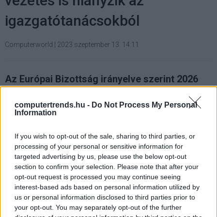
vezetés is hiányzik az
igazgatótanácsokból
Computerworld
|
2023 szeptember 13. 14:11
Az Európai Bizottság irányelve szerint 2026
júniusáig valamennyi tőzsdén jegyzett uniós
nagyvállalatnál tíz vezetőből legalább négynek
computertrends.hu -
Do Not Process My Personal
női döntéshozónak kell lennie a nem
Information
ügyvezetői tanácsokban és az összes
tanácsban is el kell érniük a 33 százalékot.
If you wish to opt-out of the sale, sharing to third parties, or
processing of your personal or sensitive information for
targeted advertising by us, please use the below opt-out
A vállalatok döntéshozataláért felelős igazgatósági
section to confirm your selection. Please note that after your
tagoknak nincs megfelelő technológiai ismerete,
opt-out request is processed you may continue seeing
ugyanakkor hiányoznak a női vezetők is a testületekből,
interest-based ads based on personal information utilized by
az arányt javítani kell - erre a következtetésre jutott az
us or personal information disclosed to third parties prior to
EY tanácsadó cég európai pénzügyi szolgáltató
your opt-out. You may separately opt-out of the further