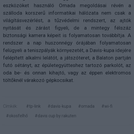
eszközöket használó Omada megoldásai révén a
szálloda korszerű informatikai hálózata nem csak a
világításvezérlést, a tűzvédelmi rendszert, az ajtók
nyitását és zárást figyeli, de a mintegy félszáz
biztonsági kamera képeit is folyamatosan továbbítja. A
rendszer a nap huszonnégy órájában folyamatosan
felügyeli a teniszpályák környezetét, a Davis-kupa idejére
felépített alkalmi lelátót, a játszóteret, a Balaton partján
futó sétányt, az épületegyütteshez tartozó parkolót, az
oda be- és onnan kihajtó, vagy az éppen elektromos
töltőknél várakozó gépkocsikat.
Címkék:
#tp-link
#davis-kupa
#omada
#wi-fi
#okosfelhő
#davis cup by rakuten