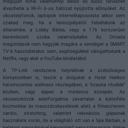
megújult hotel valamennyi belső és külső területén
élvezhetik a Wi-Fi 6-os hálózat nyújtotta előnyöket. Az
okostelefonok, laptopok internetkapcsolata akkor sem
szakad meg, ha a teniszpályától felsétálunk az
étterembe, a Lobby Bárba, vagy a 176 korszerűen
berendezett szoba valamelyikébe. Az Omada
megoldások nem hagyják magára a vendéget a SMART
TV-k használatakor sem, segítségükkel válogathatunk a
Netflix, vagy akár a YouTube kínálatából.
A TP-Link rendszerei helytállnak a szélsőséges
környezetben is, teszik a dolgukat a Hotel Helikon
háromszintes wellness részlegében, a "szauna rituálék"
közben, vagy éppen a medence közepén. Az
okoseszközök adatforgalma zavartalan a különféle
kozmetikai és masszázskezelések alatt, a fitneszterem
cardio, stretching, valamint rekreációs gépeinek
használata során, de a világháló ott van a Spa Bárban, a
balatoni panorámával kényeztető napozóteraszon, illetve