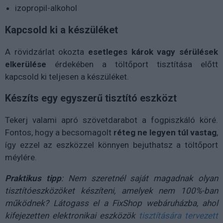
izopropil-alkohol
Kapcsold ki a készüléket
A rövidzárlat okozta
esetleges károk vagy sérülések
elkerülése
érdekében a töltőport tisztítása előtt
kapcsold ki teljesen a készüléket.
Készíts egy egyszerű tisztító eszközt
Tekerj valami apró szövetdarabot a fogpiszkáló köré.
Fontos, hogy a becsomagolt
réteg ne legyen túl vastag
,
így ezzel az eszközzel könnyen bejuthatsz a töltőport
méylére.
Praktikus tipp
: Nem szeretnél saját magadnak olyan
tisztítóeszközöket készíteni, amelyek nem 100%-ban
működnek? Látogass el a FixShop webáruházba, ahol
kifejezetten elektronikai eszközök
tisztítására tervezett