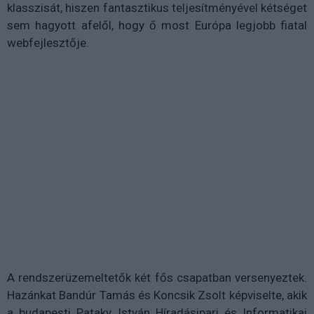
klasszisát, hiszen fantasztikus teljesítményével kétséget
sem hagyott afelől, hogy ő most Európa legjobb fiatal
webfejlesztője.
A rendszerüzemeltetők két fős csapatban versenyeztek.
Hazánkat Bandúr Tamás és Koncsik Zsolt képviselte, akik
a budapesti Pataky István Híradásipari és Informatikai