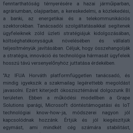
fenntarthatóság térnyerésére a hazai járműiparban,
agráriumban, olajiparban, a kereskedelmi, a közlekedési,
a banki, az energetikai és a telekommunikációs
szektorokban. Tanácsadói szolgáltatásaikkal segítenek
ügyfeleiknek zöld üzleti stratégiájuk kidolgozásában,
költséghatékonyságuk növelésében és vállalati
teljesítményük javításában. Céljuk, hogy összehangolják
a stratégia, innováció és technológia hármasát ügyfeleik
hosszú távú versenyelőnyhöz juttatása érdekében.
"Az IFUA Horváth platformfüggetlen tanácsadó, és
mindig igyekszik a szakmailag legérettebb megoldást
javasolni. Ezért kiterjedt ökoszisztémával dolgozunk BI
területen. Ebben a működési modellben a Grape
Solutions iparági, Microsoft döntéstámogatási és IoT
technológiai know-how-ja, módszerei nagyon jól
kapcsolódnak hozzánk. Értjük és jól kiegészítjük
egymást, ami mindkét cég számára stabilitást,