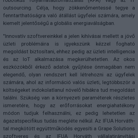
robotikus folyamatautomatizálás (RPA) vagy az IT
outsourcing. Célja, hogy zökkenőmentessé tegye a
fenntarthatóságra való átállást ügyfelei számára, amely
kiemelt jelentőségű a globális energiaválságban.
"Innovatív szoftvereinkkel a jelen kihívásai mellett a jövő
üzleti problémáira is igyekszünk kézzel fogható
megoldást biztosítani, ehhez pedig az üzleti intelligencia
és az IoT alkalmazása megkerülhetetlen. Az okos
eszközökből érkező adatok gyűjtése önmagában nem
elegendő, olyan rendszert kell létrehozni az ügyfelek
számára, ahol az információ valós üzleti, legtöbbször a
költségeket indokolatlanul növelő hibákra tud megoldást
találni. Szükség van a környezeti paraméterek részletes
ismeretére, hogy az erőforrásokat energiahatékony
módon tudjuk felhasználni, ez pedig lehetetlen az
ágazatspecifikus tudás megléte nélkül. Az IFUA Horváth-
tal megkötött együttműködés egyesíti a Grape Solutions
szoftveres és az IFUA Horváth vállalatirányítási