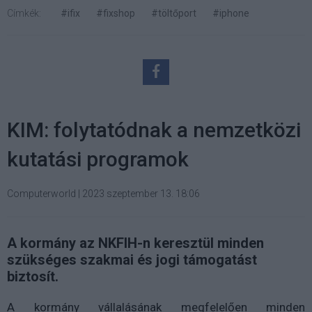
Címkék:
#ifix
#fixshop
#töltőport
#iphone
KIM: folytatódnak a nemzetközi
kutatási programok
Computerworld
|
2023 szeptember 13. 18:06
A kormány az NKFIH-n keresztül minden
szükséges szakmai és jogi támogatást
biztosít.
A kormány vállalásának megfelelően minden