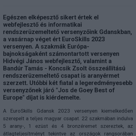
Egészen elképesztő sikert értek el
webfejlesztő és informatikai
rendszerüzemeltető versenyzőink Gdanskban,
a vasárnap véget ért EuroSkills 2023
versenyen. A szakmák Európa-
bajnokságaként számontartott versenyen
Hidvégi János webfejlesztő, valamint a
Bandúr Tamás - Koncsik Zsolt összeállítású
rendszerüzemeltető csapat is aranyérmet
szerzett. Utóbbi két fiatal a legeredményesebb
versenyzőnek járó "Jos de Goey Best of
Europe" díjat is kiérdemelte.
A EuroSkills Gdansk 2023 versenyen kiemelkedően
szerepelt a teljes magyar csapat. 22 szakmában indulva
5 arany-, 1 ezüst és 4 bronzéremet szereztek, az
átlagteljesítményt tekintve az országok rangsorában