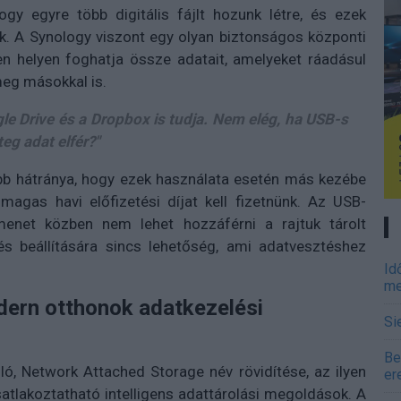
y egyre több digitális fájlt hozunk létre, és ezek
k. A Synology viszont egy olyan biztonságos központi
len helyen foghatja össze adatait, amelyeket ráadásul
eg másokkal is.
gle Drive és a Dropbox is tudja. Nem elég, ha USB-s
g adat elfér?"
obb hátránya, hogy ezek használata esetén más kezébe
magas havi előfizetési díjat kell fizetnünk. Az USB-
enet közben nem lehet hozzáférni a rajtuk tárolt
s beállítására sincs lehetőség, ami adatvesztéshez
Id
me
dern otthonok adatkezelési
Si
Be
ló, Network Attached Storage név rövidítése, az ilyen
er
atlakoztatható intelligens adattárolási megoldások. A