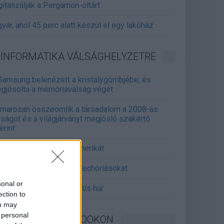
gitalizálják a Pergamon-oltárt
gyár, ahol 45 perc alatt készül el egy lakóház
INFORMATIKA VÁLSÁGHELYZETRE
Samsung belenézett a kristálygömbjébe, és
gjósolta a memóriaválság végét
marosan összeomlik a társadalom a 2008-as
lságot és a világjárványt megjósló szakértő
erint
án mémekkel támadja Amerikát
án célkeresztbe vette a techóriásokat
sonal or
mét feszül a hidegháborús húr
ection to
ou may
 personal
KÖVESSEN FACEBOOKON