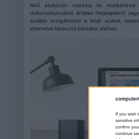
NAS eszközön családja és munkatársai 
dokumentumokról, értékes fényképekről, vag
további szolgáltatást is kínál: ezeket, vala
interneten keresztül bármikor elérheti.
computert
If you wish 
sensitive in
confirm you
continue se