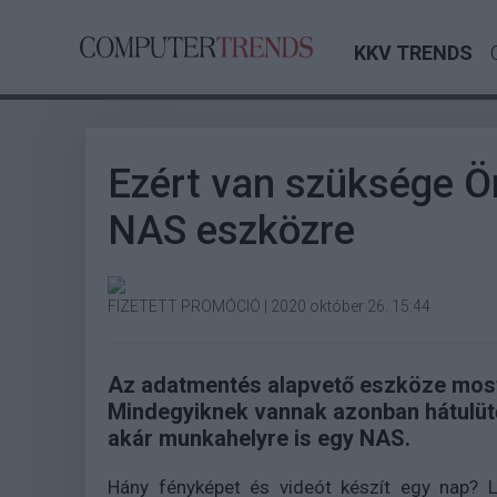
KKV TRENDS
Ezért van szüksége Ö
NAS eszközre
FIZETETT PROMÓCIÓ
|
2020 október 26. 15:44
Az adatmentés alapvető eszköze most
Mindegyiknek vannak azonban hátulütői
akár munkahelyre is egy NAS.
Hány fényképet és videót készít egy nap? L