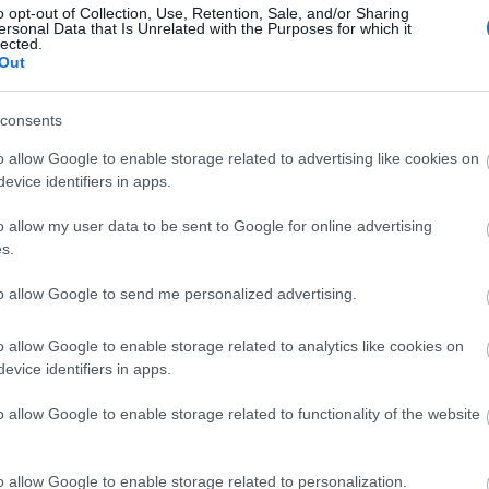
o opt-out of Collection, Use, Retention, Sale, and/or Sharing
k.
ersonal Data that Is Unrelated with the Purposes for which it
lected.
Out
k, mint az Audi, a Holiday Inn, a Dr.Max, a UNESCO, a
asználóbarát és könnyen a mindennapi élet részévé
 (szó szerint, a telefonról), és gyakorlatilag bárhonnan
consents
 a
www.synology.com
weboldalunkon, és ismerje meg,
o allow Google to enable storage related to advertising like cookies on
 modern adatkezelést.
evice identifiers in apps.
jtése könnyedén
o allow my user data to be sent to Google for online advertising
s.
szthatja barátaival, munkatársaival vagy partnereivel.
to allow Google to send me personalized advertising.
ákattint jobb gombbal a kívánt fájlra vagy mappára,
vagy a Fájligénylések létrehozása lehetőséget, és a
o allow Google to enable storage related to analytics like cookies on
a címzettek megnyitják azt, letölthetik a kiválasztott
evice identifiers in apps.
okat a NAS eszközre, akár DSM-fiók nélkül is.
o allow Google to enable storage related to functionality of the website
 csomagra kell váltania a felhőszolgáltatásokban? A
ráadásul havidíjat sem kell fizetnie. Az így szerzett
így ez a kisebb befektetés az egész háztartás számára
o allow Google to enable storage related to personalization.