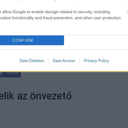
o allow Google to enable storage related to security, including
ókért
olvassa el részletes tájékoztatónkat
és
vegye fel
cation functionality and fraud prevention, and other user protection.
CONFIRM
lhő
#tipp
#tippek
Data Deletion
Data Access
Privacy Policy
Tetszik
lik az önvezető