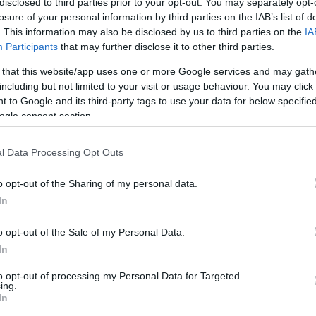
disclosed to third parties prior to your opt-out. You may separately opt-
losure of your personal information by third parties on the IAB’s list of
. This information may also be disclosed by us to third parties on the
IA
Participants
that may further disclose it to other third parties.
 that this website/app uses one or more Google services and may gath
including but not limited to your visit or usage behaviour. You may click 
pek automatikus biztonsági mentése
 to Google and its third-party tags to use your data for below specifi
ogle consent section.
zponti NAS eszközről különböző PC/Mac rendszerű
ezenfelül támogatja az előző verziók helyreállítását, és
l Data Processing Opt Outs
közötti megosztását. Ha Mac rendszert használ, a
l is biztonsági mentést készíthet a Synology NAS
o opt-out of the Sharing of my personal data.
In
ntést kínál licencek nélkül
o opt-out of the Sale of my Personal Data.
In
ikai és virtuális számítógépek és szerverek biztonsági
int az Office 365 és a G-Suite. Az Active Backup for
to opt-out of processing my Personal Data for Targeted
ing.
er, amely támogatja a fejlett funkciókat, például a
In
rs helyreállítás, VMware és Hyper-V támogatás, és ezek