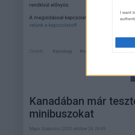
rendkívül előnyös.
I want t
A megoldással kapcsolatos további informáci
authenti
velünk a kapcsolatot
!
Címkék:
#synology
#nas
#adattárolás
#fe
Kanadában már teszte
minibuszokat
Major Szabolcs
|
2020 október 24. 09:49