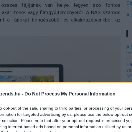
Di
összes fájljának van helye, legyen szó fontos
y akár zene- vagy filmgyűjteményéről. A NAS számos
A 
mint a fájlokat böngészőből és alkalmazásainkból, az
A 
me
Ha
vá
sz
Ir
rends.hu -
Do Not Process My Personal Information
Ir
to opt-out of the sale, sharing to third parties, or processing of your per
Is
formation for targeted advertising by us, please use the below opt-out s
r selection. Please note that after your opt-out request is processed y
eing interest-based ads based on personal information utilized by us or