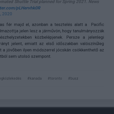
mated Shuttle Trial planned for Spring 2021. News
itter.com/pLHervhk0R
, 2020
as fér majd el, azonban a tesztelés alatt a Pacific
lmazottja jelen lesz a járművön, hogy tanulmányozzák
zhelyzetekben közbelépjenek. Persze a jelenlegi
rányt jelent, emiatt az első időszakban valószínűleg
nt a jövőben ilyen módszerrel jócskán csökkenthető az
tból sem utolsó szempont.
gközlekedés
#kanada
#toronto
#busz