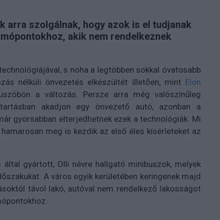
arra szolgálnak, hogy azok is el tudjanak
omópontokhoz, akik nem rendelkeznek
technológiájával, s noha a legtöbben sokkal óvatosabb
zás nélküli önvezetés elkészültét illetően, mint
Elon
küszöbön a változás. Persze arra még valószínűleg
ztartásban akadjon egy önvezető autó, azonban a
r gyorsabban elterjedhetnek ezek a technológiák. Mi
hamarosan meg is kezdik az első éles kísérleteket az
által gyártott, Olli névre hallgató minibuszok, melyek
őszakukat. A város egyik kerületében keringenek majd
ásoktól távol lakó, autóval nem rendelkező lakosságot
mópontokhoz.