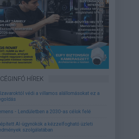
CÉGINFÓ HÍREK
őzavaroktól védi a villamos alállomásokat ez a
goldás
emens - Lendületben a 2030-as célok felé
épített AI-ügynökök a kézzelfogható üzleti
edmények szolgálatában