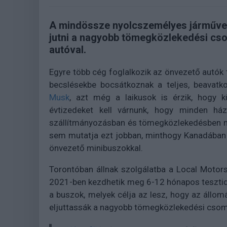
A mindössze nyolcszemélyes járművek 
jutni a nagyobb tömegközlekedési cs
autóval.
Egyre több cég foglalkozik az önvezető autók 
becslésekbe bocsátkoznak a teljes, beavatko
Musk
, azt még a laikusok is érzik, hogy 
évtizedeket kell várnunk, hogy minden há
szállítmányozásban és tömegközlekedésben má
sem mutatja ezt jobban, minthogy Kanadában 
önvezető minibuszokkal.
Torontóban állnak szolgálatba a Local Motors 
2021-ben kezdhetik meg 6-12 hónapos tesztid
a buszok, melyek célja az lesz, hogy az állom
eljuttassák a nagyobb tömegközlekedési cso