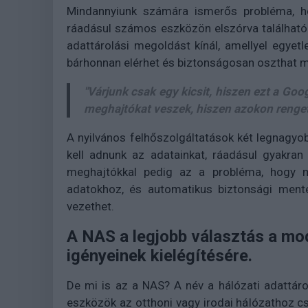
Mindannyiunk számára ismerős probléma, hog
ráadásul számos eszközön elszórva található
adattárolási megoldást kínál, amellyel egyet
bárhonnan elérhet és biztonságosan oszthat m
"Várjunk csak egy kicsit, hiszen ezt a Goo
meghajtókat veszek, hiszen azokon rengete
A nyilvános felhőszolgáltatások két legnagy
kell adnunk az adatainkat, ráadásul gyakran 
meghajtókkal pedig az a probléma, hogy m
adatokhoz, és automatikus biztonsági menté
vezethet.
A NAS a legjobb választás a mo
igényeinek kielégítésére.
De mi is az a NAS? A név a hálózati adattáro
eszközök az otthoni vagy irodai hálózathoz cs