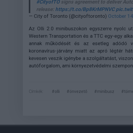
#CityofTO
signs agreement to deliver Auto
release:
https://t.co/Bp8KrMPNVC
pic.tw
— City of Toronto (@cityoftoronto)
October 14
Az Olli 2.0 minibuszokon egyszerre nyolc ut
Western Transportation és a TTC egy-egy alka
annak működését és az esetleg adódó vés
koronavírus-járvány miatt az apró légtér hát
kevesen veszik igénybe a szolgáltatást, viszo
autóforgalom, ami környezetvédelmi szempon
Címkék:
#olli
#önvezető
#minibusz
#töme